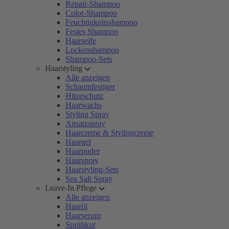
Repair-Shampoo
Color-Shampoo
Feuchtigkeitsshampoo
Festes Shampoo
Haarseife
Lockenshampoo
Shampoo-Sets
Haarstyling
Alle anzeigen
Schaumfestiger
Hitzeschutz
Haarwachs
Styling Spray
Ansatzspray
Haarcreme & Stylingcreme
Haargel
Haarpuder
Haarspray
Haarstyling-Sets
Sea Salt Spray
Leave-In Pflege
Alle anzeigen
Haaröl
Haarserum
Sprühkur