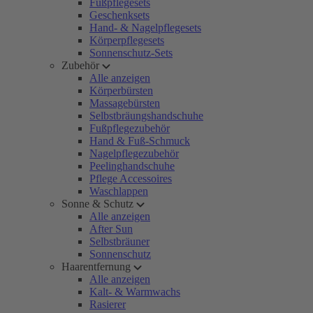
Fußpflegesets
Geschenksets
Hand- & Nagelpflegesets
Körperpflegesets
Sonnenschutz-Sets
Zubehör
Alle anzeigen
Körperbürsten
Massagebürsten
Selbstbräungshandschuhe
Fußpflegezubehör
Hand & Fuß-Schmuck
Nagelpflegezubehör
Peelinghandschuhe
Pflege Accessoires
Waschlappen
Sonne & Schutz
Alle anzeigen
After Sun
Selbstbräuner
Sonnenschutz
Haarentfernung
Alle anzeigen
Kalt- & Warmwachs
Rasierer