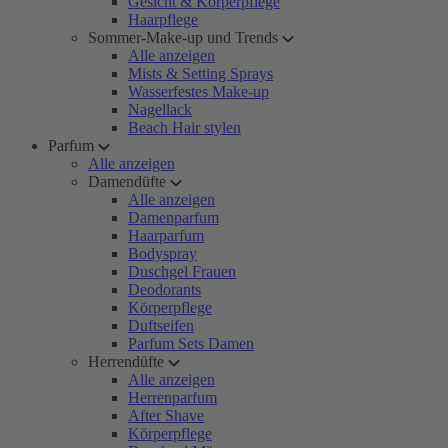
Gesicht & Körperpflege
Haarpflege
Sommer-Make-up und Trends
Alle anzeigen
Mists & Setting Sprays
Wasserfestes Make-up
Nagellack
Beach Hair stylen
Parfum
Alle anzeigen
Damendüfte
Alle anzeigen
Damenparfum
Haarparfum
Bodyspray
Duschgel Frauen
Deodorants
Körperpflege
Duftseifen
Parfum Sets Damen
Herrendüfte
Alle anzeigen
Herrenparfum
After Shave
Körperpflege