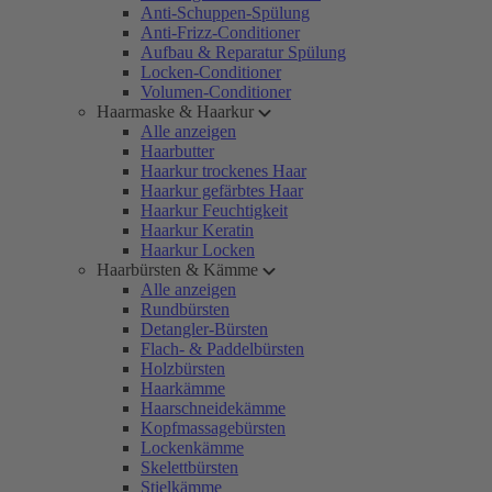
Anti-Schuppen-Spülung
Anti-Frizz-Conditioner
Aufbau & Reparatur Spülung
Locken-Conditioner
Volumen-Conditioner
Haarmaske & Haarkur
Alle anzeigen
Haarbutter
Haarkur trockenes Haar
Haarkur gefärbtes Haar
Haarkur Feuchtigkeit
Haarkur Keratin
Haarkur Locken
Haarbürsten & Kämme
Alle anzeigen
Rundbürsten
Detangler-Bürsten
Flach- & Paddelbürsten
Holzbürsten
Haarkämme
Haarschneidekämme
Kopfmassagebürsten
Lockenkämme
Skelettbürsten
Stielkämme