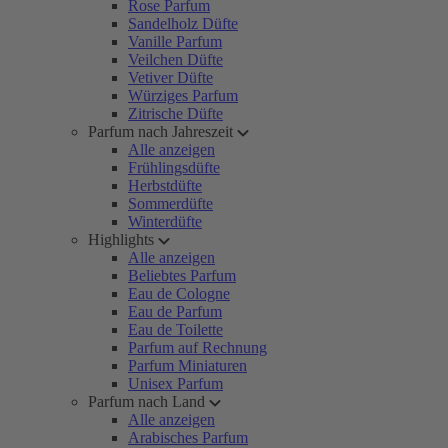
Rose Parfum
Sandelholz Düfte
Vanille Parfum
Veilchen Düfte
Vetiver Düfte
Würziges Parfum
Zitrische Düfte
Parfum nach Jahreszeit
Alle anzeigen
Frühlingsdüfte
Herbstdüfte
Sommerdüfte
Winterdüfte
Highlights
Alle anzeigen
Beliebtes Parfum
Eau de Cologne
Eau de Parfum
Eau de Toilette
Parfum auf Rechnung
Parfum Miniaturen
Unisex Parfum
Parfum nach Land
Alle anzeigen
Arabisches Parfum