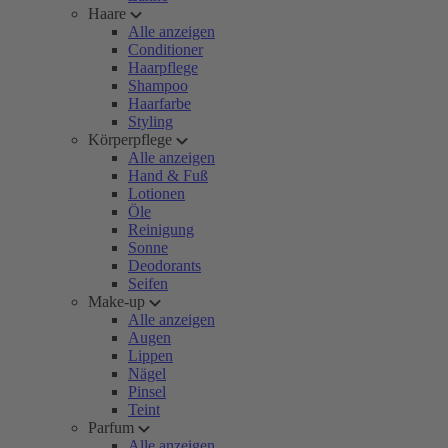
Haare
Alle anzeigen
Conditioner
Haarpflege
Shampoo
Haarfarbe
Styling
Körperpflege
Alle anzeigen
Hand & Fuß
Lotionen
Öle
Reinigung
Sonne
Deodorants
Seifen
Make-up
Alle anzeigen
Augen
Lippen
Nägel
Pinsel
Teint
Parfum
Alle anzeigen