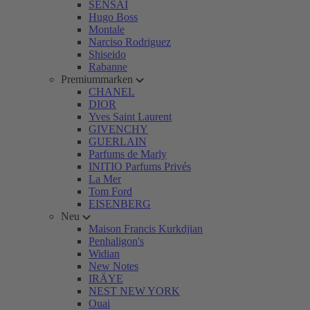
SENSAI
Hugo Boss
Montale
Narciso Rodriguez
Shiseido
Rabanne
Premiummarken
CHANEL
DIOR
Yves Saint Laurent
GIVENCHY
GUERLAIN
Parfums de Marly
INITIO Parfums Privés
La Mer
Tom Ford
EISENBERG
Neu
Maison Francis Kurkdjian
Penhaligon's
Widian
New Notes
IRÄYE
NEST NEW YORK
Ouai