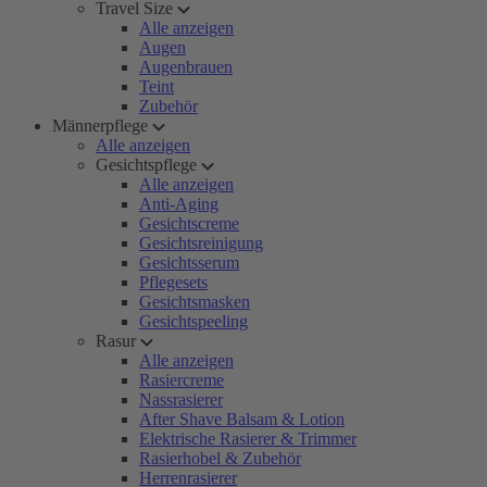
Travel Size
Alle anzeigen
Augen
Augenbrauen
Teint
Zubehör
Männerpflege
Alle anzeigen
Gesichtspflege
Alle anzeigen
Anti-Aging
Gesichtscreme
Gesichtsreinigung
Gesichtsserum
Pflegesets
Gesichtsmasken
Gesichtspeeling
Rasur
Alle anzeigen
Rasiercreme
Nassrasierer
After Shave Balsam & Lotion
Elektrische Rasierer & Trimmer
Rasierhobel & Zubehör
Herrenrasierer