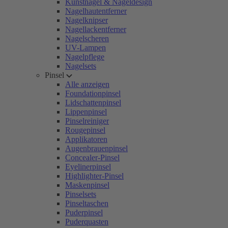
Kunstnägel & Nageldesign
Nagelhautentferner
Nagelknipser
Nagellackentferner
Nagelscheren
UV-Lampen
Nagelpflege
Nagelsets
Pinsel
Alle anzeigen
Foundationpinsel
Lidschattenpinsel
Lippenpinsel
Pinselreiniger
Rougepinsel
Applikatoren
Augenbrauenpinsel
Concealer-Pinsel
Eyelinerpinsel
Highlighter-Pinsel
Maskenpinsel
Pinselsets
Pinseltaschen
Puderpinsel
Puderquasten