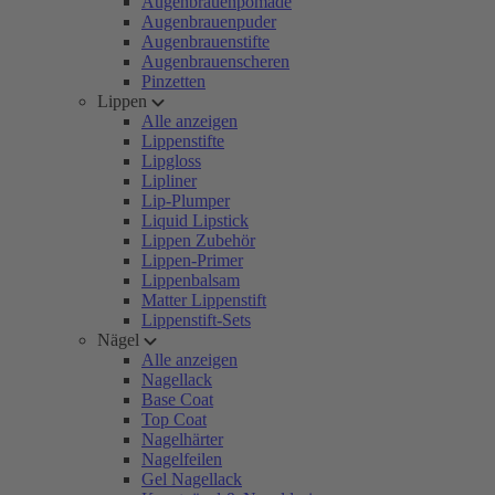
Augenbrauenpomade
Augenbrauenpuder
Augenbrauenstifte
Augenbrauenscheren
Pinzetten
Lippen
Alle anzeigen
Lippenstifte
Lipgloss
Lipliner
Lip-Plumper
Liquid Lipstick
Lippen Zubehör
Lippen-Primer
Lippenbalsam
Matter Lippenstift
Lippenstift-Sets
Nägel
Alle anzeigen
Nagellack
Base Coat
Top Coat
Nagelhärter
Nagelfeilen
Gel Nagellack