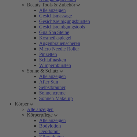
Beauty Tools & Zubehör
Alle anzeigen
Gesichtsmassage
Gesichtsreinigungsbürsten
Gesichtsreinigungstools
Gua Sha Steine
Kosmetikspiegel
Augenbrauenscheren
Micro Needle Roller
Pinzetten
Schlafmasken
Wimpernbürsten
Sonne & Schutz
Alle anzeigen
After Sun
Selbstbräuner
Sonnencreme
Sonnen-Make-up
Körper
Alle anzeigen
Körperpflege
Alle anzeigen
Bodylotion
Deodorant
Körperbutter