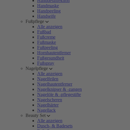
Handdesinfektion
Handmaske
Handpeeling
Handseife
Fußpflege
Alle anzeigen
Fußbad
Fußcreme
Fußmaske
Fußpeeling
Hornhautentferner
Fußgesundheit
Fußspray
Nagelpflege
Alle anzeigen
Nagelfeilen
Nagelhautentferner
Nagelknipser & -zangen
Nagelöle & -pflegestifte
Nagelscheren
Nagelhärter
Nagellack
Beauty Set
Alle anzeigen
Dusch- & Badesets