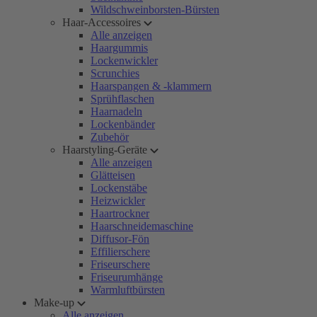
Wildschweinborsten-Bürsten
Haar-Accessoires
Alle anzeigen
Haargummis
Lockenwickler
Scrunchies
Haarspangen & -klammern
Sprühflaschen
Haarnadeln
Lockenbänder
Zubehör
Haarstyling-Geräte
Alle anzeigen
Glätteisen
Lockenstäbe
Heizwickler
Haartrockner
Haarschneidemaschine
Diffusor-Fön
Effilierschere
Friseurschere
Friseurumhänge
Warmluftbürsten
Make-up
Alle anzeigen