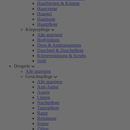
Haarbürsten & Kämme
Haarcreme
Haargel
Haarpaste
Haarpflege
Körperpflege
Alle anzeigen
Bodylotions
Deos & Antitranspirants
Duschgel & Duschpflege
Körperreinigung & Scrubs
Seife
Drogerie
Alle anzeigen
Gesichtspflege
Alle anzeigen
Anti-Aging
Augen
Lippen
Nachtpflege
Tagespflege
Rasur
Reinigung
Sonne
Zähne