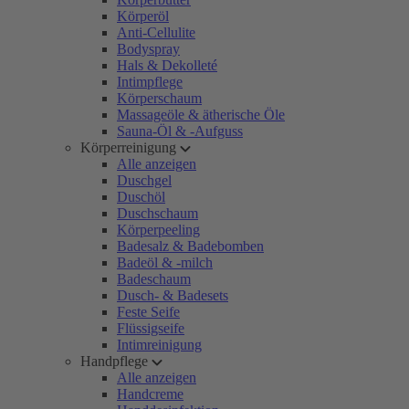
Körperöl
Anti-Cellulite
Bodyspray
Hals & Dekolleté
Intimpflege
Körperschaum
Massageöle & ätherische Öle
Sauna-Öl & -Aufguss
Körperreinigung
Alle anzeigen
Duschgel
Duschöl
Duschschaum
Körperpeeling
Badesalz & Badebomben
Badeöl & -milch
Badeschaum
Dusch- & Badesets
Feste Seife
Flüssigseife
Intimreinigung
Handpflege
Alle anzeigen
Handcreme