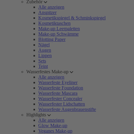
Zubehör
Alle anzeigen
Anspitzer
Kosmetikspiegel & Schminkspiegel
Kosmetiktaschen
Make-up Leerpaletten
Make-up Schwämme
Blotting Paper
Nägel
Augen
Lippen
Sets
Teint
Wasserfestes Make-up
Alle anzeigen
Wasserfeste Eyeliner
Wasserfeste Foundation
Wasserfeste Mascara
Wasserfester Concealer
Wasserfester Lidschatten
Wasserfeste Augenbrauenstifte
Highlights
Alle anzeigen
Glow Make-up
Veganes Make-up