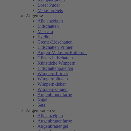
Loser Puder
Make-up Sets
Augen
Alle anzeigen
Lidschatten
Mascara
Eyeliner
Creme-Lidschatten
Lidschatten-Primer
Augen-Make-up-Entferner
Glitzer-Lidschatten
Künstliche Wimpern
Lidschattenpaletten
Wimpern-Primer
Wimpernbürsten
Wimpernkleber
Wimpernzangen
Augenbrauenfarbe
Kajal
Sets
Augenbrauen
Alle anzeigen
Augenbrauenfarbe
Augenbrauengel