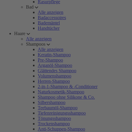
Rasurpflege
Bad
Alle anzeigen
Badaccessoires
Bademäntel
Handtücher
Haare
Alle anzeigen
Shampoos
Alle anzeigen
Keratin-Shampoo
Pre-Shampoo
Arganöl-Shampoo
Glättendes Shampoo
Volumenshampoo
Herren-Shampoo
2-in-1-Shampoo & -Conditioner
Naturkosmetik-Shampoo
Shampoo ohne Silikone & Co.
Silbershampoo
Teebaumöl-Shampoo
Tiefenreinigungsshampoo
Tönungsshampoo
Trockenshampoo
Anti-Schuppen-Shampoo