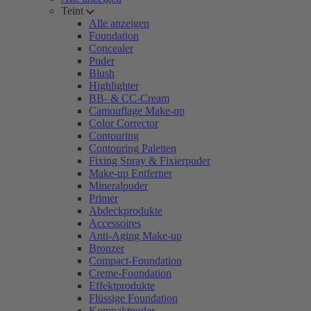
Teint
Alle anzeigen
Foundation
Concealer
Puder
Blush
Highlighter
BB- & CC-Cream
Camouflage Make-up
Color Corrector
Contouring
Contouring Paletten
Fixing Spray & Fixierpuder
Make-up Entferner
Mineralpuder
Primer
Abdeckprodukte
Accessoires
Anti-Aging Make-up
Bronzer
Compact-Foundation
Creme-Foundation
Effektprodukte
Flüssige Foundation
Kompaktpuder