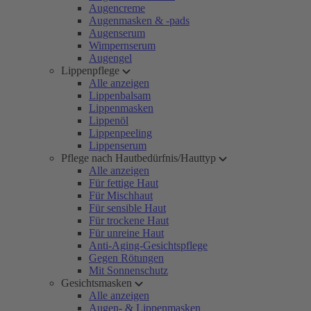
Augencreme
Augenmasken & -pads
Augenserum
Wimpernserum
Augengel
Lippenpflege
Alle anzeigen
Lippenbalsam
Lippenmasken
Lippenöl
Lippenpeeling
Lippenserum
Pflege nach Hautbedürfnis/Hauttyp
Alle anzeigen
Für fettige Haut
Für Mischhaut
Für sensible Haut
Für trockene Haut
Für unreine Haut
Anti-Aging-Gesichtspflege
Gegen Rötungen
Mit Sonnenschutz
Gesichtsmasken
Alle anzeigen
Augen- & Lippenmasken