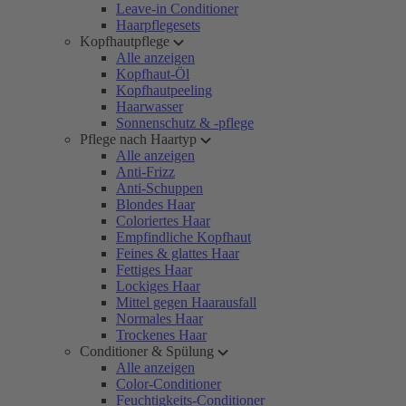
Leave-in Conditioner
Haarpflegesets
Kopfhautpflege
Alle anzeigen
Kopfhaut-Öl
Kopfhautpeeling
Haarwasser
Sonnenschutz & -pflege
Pflege nach Haartyp
Alle anzeigen
Anti-Frizz
Anti-Schuppen
Blondes Haar
Coloriertes Haar
Empfindliche Kopfhaut
Feines & glattes Haar
Fettiges Haar
Lockiges Haar
Mittel gegen Haarausfall
Normales Haar
Trockenes Haar
Conditioner & Spülung
Alle anzeigen
Color-Conditioner
Feuchtigkeits-Conditioner