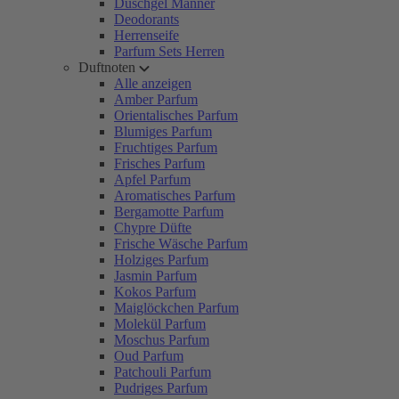
Duschgel Männer
Deodorants
Herrenseife
Parfum Sets Herren
Duftnoten
Alle anzeigen
Amber Parfum
Orientalisches Parfum
Blumiges Parfum
Fruchtiges Parfum
Frisches Parfum
Apfel Parfum
Aromatisches Parfum
Bergamotte Parfum
Chypre Düfte
Frische Wäsche Parfum
Holziges Parfum
Jasmin Parfum
Kokos Parfum
Maiglöckchen Parfum
Molekül Parfum
Moschus Parfum
Oud Parfum
Patchouli Parfum
Pudriges Parfum