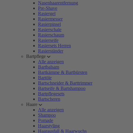
Nasenhaarentfernung
Pre-Shave
Rasiergel
Rasiermesser
Rasierpinsel
Rasierschale
Rasierschaum
Rasierseife
Rasiersets Herren
Rasierständer
Bartpflege
Alle anzeigen
Bartbalsam
Bartkämme & Bartbürsten
Bartöle
Bartschneider & Barttrimmer
Bartseife & Bartshampoo
Bartpflegesets
Bartscheren
Haare
Alle anzeigen
Shampoo
Pomade
Haarstyling
Haarausfall & Haarwuchs