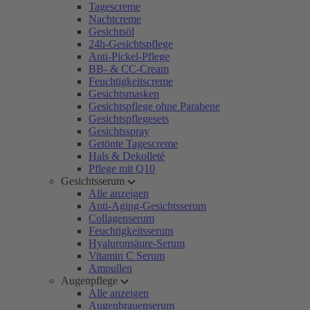
Tagescreme
Nachtcreme
Gesichtsöl
24h-Gesichtspflege
Anti-Pickel-Pflege
BB- & CC-Cream
Feuchtigkeitscreme
Gesichtsmasken
Gesichtspflege ohne Parabene
Gesichtspflegesets
Gesichtsspray
Getönte Tagescreme
Hals & Dekolleté
Pflege mit Q10
Gesichtsserum
Alle anzeigen
Anti-Aging-Gesichtsserum
Collagenserum
Feuchtigkeitsserum
Hyaluronsäure-Serum
Vitamin C Serum
Ampullen
Augenpflege
Alle anzeigen
Augenbrauenserum