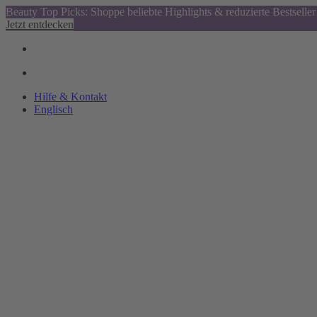
Beauty Top Picks: Shoppe beliebte Highlights & reduzierte Bestseller
Jetzt entdecken
Hilfe & Kontakt
Englisch