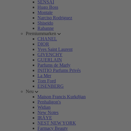
SENSAI
Hugo Boss
Montale
Narciso Rodriguez
Shiseido
Rabanne
Premiummarken
CHANEL
DIOR
Yves Saint Laurent
GIVENCHY
GUERLAIN
Parfums de Marly
INITIO Parfums Privés
La Mer
Tom Ford
EISENBERG
Neu
Maison Francis Kurkdjian
Penhaligon's
Widian
New Notes
IRÄYE
NEST NEW YORK
Farmacy Beauty