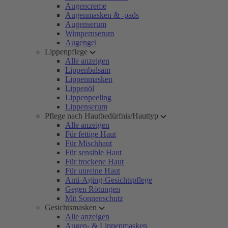
Augencreme
Augenmasken & -pads
Augenserum
Wimpernserum
Augengel
Lippenpflege
Alle anzeigen
Lippenbalsam
Lippenmasken
Lippenöl
Lippenpeeling
Lippenserum
Pflege nach Hautbedürfnis/Hauttyp
Alle anzeigen
Für fettige Haut
Für Mischhaut
Für sensible Haut
Für trockene Haut
Für unreine Haut
Anti-Aging-Gesichtspflege
Gegen Rötungen
Mit Sonnenschutz
Gesichtsmasken
Alle anzeigen
Augen- & Lippenmasken