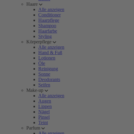
Haare
Alle anzeigen
Conditioner
Haarpflege
Shampoo
Haarfarbe
Styling
Körperpflege
Alle anzeigen
Hand & Fuß
Lotionen
Öle
Reinigung
Sonne
Deodorants
Seifen
Make-up
Alle anzeigen
Augen
Lippen
Nägel
Pinsel
Teint
Parfum
Alle anzeigen