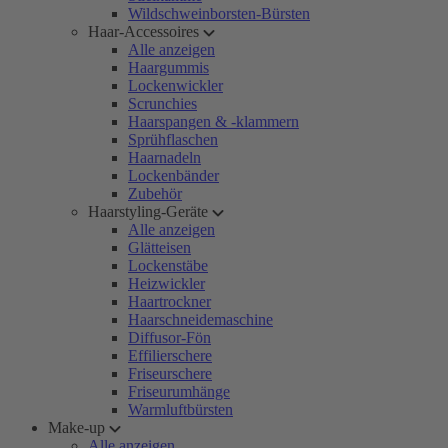
Wildschweinborsten-Bürsten
Haar-Accessoires
Alle anzeigen
Haargummis
Lockenwickler
Scrunchies
Haarspangen & -klammern
Sprühflaschen
Haarnadeln
Lockenbänder
Zubehör
Haarstyling-Geräte
Alle anzeigen
Glätteisen
Lockenstäbe
Heizwickler
Haartrockner
Haarschneidemaschine
Diffusor-Fön
Effilierschere
Friseurschere
Friseurumhänge
Warmluftbürsten
Make-up
Alle anzeigen