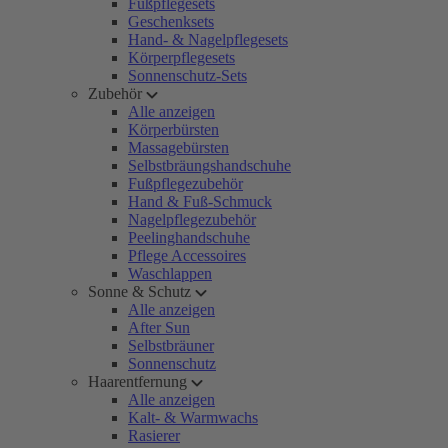
Fußpflegesets
Geschenksets
Hand- & Nagelpflegesets
Körperpflegesets
Sonnenschutz-Sets
Zubehör
Alle anzeigen
Körperbürsten
Massagebürsten
Selbstbräungshandschuhe
Fußpflegezubehör
Hand & Fuß-Schmuck
Nagelpflegezubehör
Peelinghandschuhe
Pflege Accessoires
Waschlappen
Sonne & Schutz
Alle anzeigen
After Sun
Selbstbräuner
Sonnenschutz
Haarentfernung
Alle anzeigen
Kalt- & Warmwachs
Rasierer