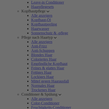
Leave-in Conditioner
Haarpflegesets
Kopfhautpflege
Alle anzeigen
Kopfhaut-Öl
Kopfhautpeeling
Haarwasser
Sonnenschutz & -pflege
Pflege nach Haartyp
Alle anzeigen
Anti-Frizz
Anti-Schuppen
Blondes Haar
Coloriertes Haar
Empfindliche Kopfhaut
Feines & glattes Haar
Fettiges Haar
Lockiges Haar
Mittel gegen Haarausfall
Normales Haar
Trockenes Haar
Conditioner & Spülung
Alle anzeigen
Color-Conditioner
Feuchtigkeits-Conditioner