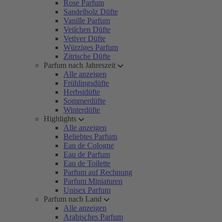
Rose Parfum
Sandelholz Düfte
Vanille Parfum
Veilchen Düfte
Vetiver Düfte
Würziges Parfum
Zitrische Düfte
Parfum nach Jahreszeit
Alle anzeigen
Frühlingsdüfte
Herbstdüfte
Sommerdüfte
Winterdüfte
Highlights
Alle anzeigen
Beliebtes Parfum
Eau de Cologne
Eau de Parfum
Eau de Toilette
Parfum auf Rechnung
Parfum Miniaturen
Unisex Parfum
Parfum nach Land
Alle anzeigen
Arabisches Parfum