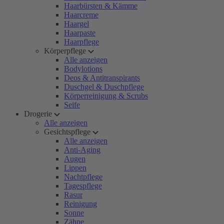
Haarbürsten & Kämme
Haarcreme
Haargel
Haarpaste
Haarpflege
Körperpflege
Alle anzeigen
Bodylotions
Deos & Antitranspirants
Duschgel & Duschpflege
Körperreinigung & Scrubs
Seife
Drogerie
Alle anzeigen
Gesichtspflege
Alle anzeigen
Anti-Aging
Augen
Lippen
Nachtpflege
Tagespflege
Rasur
Reinigung
Sonne
Zähne