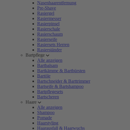
Nasenhaarentfernung
Pre-Shave
Rasiergel
Rasiermesser
Rasierpinsel
Rasierschale
Rasierschaum
Rasierseife
Rasiersets Herren
Rasierständer
Bartpflege
Alle anzeigen
Bartbalsam
Bartkämme & Bartbürsten
Bartöle
Bartschneider & Barttrimmer
Bartseife & Bartshampoo
Bartpflegesets
Bartscheren
Haare
Alle anzeigen
Shampoo
Pomade
Haarstyling
Haarausfall & Haarwuchs