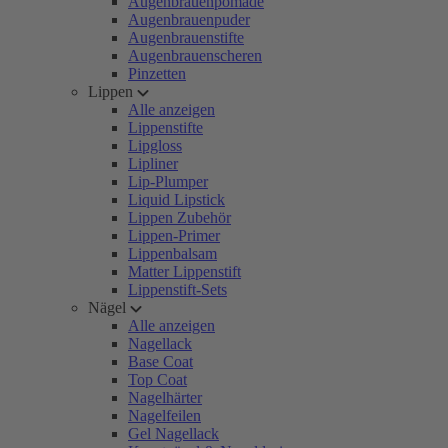
Augenbrauenpomade
Augenbrauenpuder
Augenbrauenstifte
Augenbrauenscheren
Pinzetten
Lippen
Alle anzeigen
Lippenstifte
Lipgloss
Lipliner
Lip-Plumper
Liquid Lipstick
Lippen Zubehör
Lippen-Primer
Lippenbalsam
Matter Lippenstift
Lippenstift-Sets
Nägel
Alle anzeigen
Nagellack
Base Coat
Top Coat
Nagelhärter
Nagelfeilen
Gel Nagellack