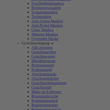
Feuchtigkeitsmasken
Reinigungsmasken
Schlammmasken
Tuchmasken
Anti-Aging-Masken
Anti-Pickel-Masken
Glow Masken
Mitesser-Masken
Overnight Maske
Gesichtsreinigung
Alle anzeigen
Gesichtspeeling
Gesichtswasser
Mizellenwasser
Reinigungsgel
Reinigungsöl
Abschminkpads
Abschminktücher
Gesichtsreinigungssets
Gesichtsseife
Make-up-Entferner
Reinigungscreme
Reinigungsmilch
Reinigungspuder
Reinigungsschaum