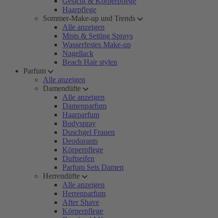
Gesicht & Körperpflege
Haarpflege
Sommer-Make-up und Trends
Alle anzeigen
Mists & Setting Sprays
Wasserfestes Make-up
Nagellack
Beach Hair stylen
Parfum
Alle anzeigen
Damendüfte
Alle anzeigen
Damenparfum
Haarparfum
Bodyspray
Duschgel Frauen
Deodorants
Körperpflege
Duftseifen
Parfum Sets Damen
Herrendüfte
Alle anzeigen
Herrenparfum
After Shave
Körperpflege