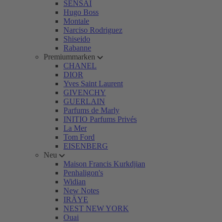
SENSAI
Hugo Boss
Montale
Narciso Rodriguez
Shiseido
Rabanne
Premiummarken
CHANEL
DIOR
Yves Saint Laurent
GIVENCHY
GUERLAIN
Parfums de Marly
INITIO Parfums Privés
La Mer
Tom Ford
EISENBERG
Neu
Maison Francis Kurkdjian
Penhaligon's
Widian
New Notes
IRÄYE
NEST NEW YORK
Ouai