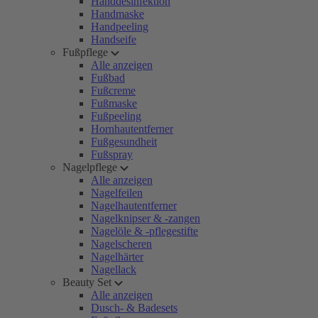
Handdesinfektion
Handmaske
Handpeeling
Handseife
Fußpflege
Alle anzeigen
Fußbad
Fußcreme
Fußmaske
Fußpeeling
Hornhautentferner
Fußgesundheit
Fußspray
Nagelpflege
Alle anzeigen
Nagelfeilen
Nagelhautentferner
Nagelknipser & -zangen
Nagelöle & -pflegestifte
Nagelscheren
Nagelhärter
Nagellack
Beauty Set
Alle anzeigen
Dusch- & Badesets