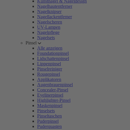
Kunstnägel & Nageldesign
Nagelhautentferner
Nagelknipser
Nagellackentferner
Nagelscheren
UV-Lampen
Nagelpflege
Nagelsets
Pinsel
Alle anzeigen
Foundationpinsel
Lidschattenpinsel
Lippenpinsel
Pinselreiniger
Rougepinsel
Applikatoren
Augenbrauenpinsel
Concealer-Pinsel
Eyelinerpinsel
Highlighter-Pinsel
Maskenpinsel
Pinselsets
Pinseltaschen
Puderpinsel
Puderquasten