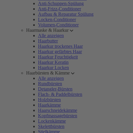
Anti-Schuppen-Spülung
Anti-Frizz-Conditioner
Aufbau & Reparatur Spülung
Locken-Conditioner
Volumen-Conditioner
Haarmaske & Haarkur
Alle anzeigen
Haarbutter
Haarkur trockenes Haar
Haarkur gefärbtes Haar
Haarkur Feuchtigkeit
Haarkur Keratin
Haarkur Locken
Haarbürsten & Kämme
Alle anzeigen
Rundbürsten
Detangler-Bürsten
Flach- & Paddelbürsten
Holzbürsten
Haarkämme
Haarschneidekämme
Kopfmassagebürsten
Lockenkämme
Skelettbürsten
Stielkämme