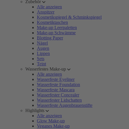
Zubehör
Alle anzeigen
Anspitzer
Kosmetikspiegel & Schminkspiegel
Kosmetiktaschen
Make-up Leerpaletten
Make-up Schwämme
Blotting Paper
Nägel
Augen
Lippen
Sets
Teint
Wasserfestes Make-up
Alle anzeigen
Wasserfeste Eyeliner
Wasserfeste Foundation
Wasserfeste Mascara
Wasserfester Concealer
Wasserfester Lidschatten
Wasserfeste Augenbrauenstifte
Highlights
Alle anzeigen
Glow Make-up
Veganes Make-up