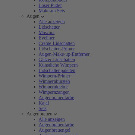
Loser Puder
Make-up Sets
Augen
Alle anzeigen
Lidschatten
Mascara
Eyeliner
Creme-Lidschatten
Lidschatten-Primer
Augen-Make-up-Entferner
Glitzer-Lidschatten
Künstliche Wimpern
Lidschattenpaletten
Wimpern-Primer
Wimpernbürsten
Wimpernkleber
Wimpernzangen
Augenbrauenfarbe
Kajal
Sets
Augenbrauen
Alle anzeigen
Augenbrauenfarbe
Augenbrauengel