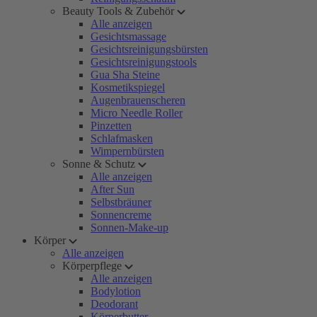
Beauty Tools & Zubehör
Alle anzeigen
Gesichtsmassage
Gesichtsreinigungsbürsten
Gesichtsreinigungstools
Gua Sha Steine
Kosmetikspiegel
Augenbrauenscheren
Micro Needle Roller
Pinzetten
Schlafmasken
Wimpernbürsten
Sonne & Schutz
Alle anzeigen
After Sun
Selbstbräuner
Sonnencreme
Sonnen-Make-up
Körper
Alle anzeigen
Körperpflege
Alle anzeigen
Bodylotion
Deodorant
Körperbutter