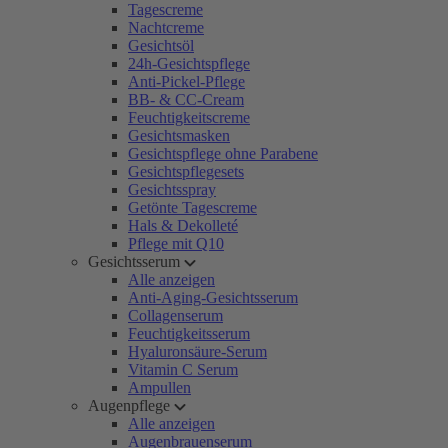
Tagescreme
Nachtcreme
Gesichtsöl
24h-Gesichtspflege
Anti-Pickel-Pflege
BB- & CC-Cream
Feuchtigkeitscreme
Gesichtsmasken
Gesichtspflege ohne Parabene
Gesichtspflegesets
Gesichtsspray
Getönte Tagescreme
Hals & Dekolleté
Pflege mit Q10
Gesichtsserum
Alle anzeigen
Anti-Aging-Gesichtsserum
Collagenserum
Feuchtigkeitsserum
Hyaluronsäure-Serum
Vitamin C Serum
Ampullen
Augenpflege
Alle anzeigen
Augenbrauenserum