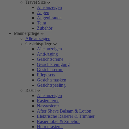
Travel Size
Alle anzeigen
Augen
Augenbrauen
Teint
Zubehör
Männerpflege
Alle anzeigen
Gesichtspflege
Alle anzeigen
Anti-Aging
Gesichtscreme
Gesichtsreinigung
Gesichtsserum
Pflegesets
Gesichtsmasken
Gesichtspeeling
Rasur
Alle anzeigen
Rasiercreme
Nassrasierer
After Shave Balsam & Lotion
Elektrische Rasierer & Trimmer
Rasierhobel & Zubehör
Herrenrasierer