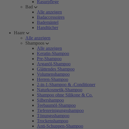
Rasurpflege
Bad
Alle anzeigen
Badaccessoires
Bademäntel
Handtücher
Haare
Alle anzeigen
Shampoos
Alle anzeigen
Keratin-Shampoo
Pre-Shampoo
Arganöl-Shampoo
Glättendes Shampoo
Volumenshampoo
Herren-Shampoo
2-in-1-Shampoo & -Conditioner
Naturkosmetik-Shampoo
Shampoo ohne Silikone & Co.
Silbershampoo
Teebaumöl-Shampoo
Tiefenreinigungsshampoo
Tönungsshampoo
Trockenshampoo
Anti-Schuppen-Shampoo