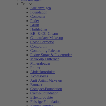
Teint
Alle anzeigen
Foundation
Concealer
Puder
Blush
Highlighter
BB- & CC-Cream
Camouflage Make-up
Color Corrector
Contouring
Contouring Paletten
Fixing Spray & Fixierpuder
Make-up Entferner
Mineralpuder
Primer
Abdeckprodukte
Accessoires
Anti-Aging Make-up
Bronzer
Compact-Foundation
Creme-Foundation
Effektprodukte
Flüssige Foundation
Kompaktpuder