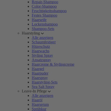
Repair-Shampoo
Color-Shampoo
Feuchtigkeitsshampoo
Festes Shampoo
Haarseife
Lockenshampoo
Shampoo-Sets
Haarstyling
Alle anzeigen
Schaumfestiger
Hitzeschutz
Haarwachs
Styling Spray
Ansatzspray
Haarcreme & Stylingcreme
Haargel
Haarpuder
Haarspray
Haarstyling-Sets
Sea Salt Spray
Leave-In Pflege
Alle anzeigen
Haaröl
Haarserum
Sprühkur