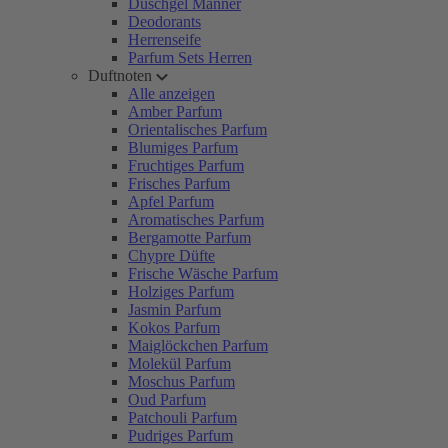
Duschgel Männer
Deodorants
Herrenseife
Parfum Sets Herren
Duftnoten
Alle anzeigen
Amber Parfum
Orientalisches Parfum
Blumiges Parfum
Fruchtiges Parfum
Frisches Parfum
Apfel Parfum
Aromatisches Parfum
Bergamotte Parfum
Chypre Düfte
Frische Wäsche Parfum
Holziges Parfum
Jasmin Parfum
Kokos Parfum
Maiglöckchen Parfum
Molekül Parfum
Moschus Parfum
Oud Parfum
Patchouli Parfum
Pudriges Parfum