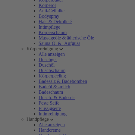
Körperöl
Anti-Cellulite
Bodyspray
Hals & Dekolleté
Intimpflege
Körperschaum
Massageöle & ätherische Öle
Sauna-Öl & -Aufguss
Körperreinigung
Alle anzeigen
Duschgel
Duschöl
Duschschaum
Körperpeeling
Badesalz & Badebomben
Badeöl & -milch
Badeschaum
Dusch- & Badesets
Feste Seife
Flüssigseife
Intimreinigung
Handpflege
Alle anzeigen
Handcreme