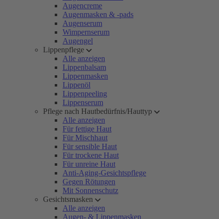
Augencreme
Augenmasken & -pads
Augenserum
Wimpernserum
Augengel
Lippenpflege
Alle anzeigen
Lippenbalsam
Lippenmasken
Lippenöl
Lippenpeeling
Lippenserum
Pflege nach Hautbedürfnis/Hauttyp
Alle anzeigen
Für fettige Haut
Für Mischhaut
Für sensible Haut
Für trockene Haut
Für unreine Haut
Anti-Aging-Gesichtspflege
Gegen Rötungen
Mit Sonnenschutz
Gesichtsmasken
Alle anzeigen
Augen- & Lippenmasken