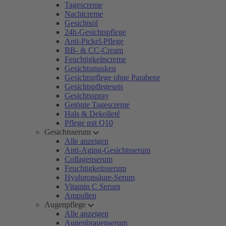
Tagescreme
Nachtcreme
Gesichtsöl
24h-Gesichtspflege
Anti-Pickel-Pflege
BB- & CC-Cream
Feuchtigkeitscreme
Gesichtsmasken
Gesichtspflege ohne Parabene
Gesichtspflegesets
Gesichtsspray
Getönte Tagescreme
Hals & Dekolleté
Pflege mit Q10
Gesichtsserum
Alle anzeigen
Anti-Aging-Gesichtsserum
Collagenserum
Feuchtigkeitsserum
Hyaluronsäure-Serum
Vitamin C Serum
Ampullen
Augenpflege
Alle anzeigen
Augenbrauenserum