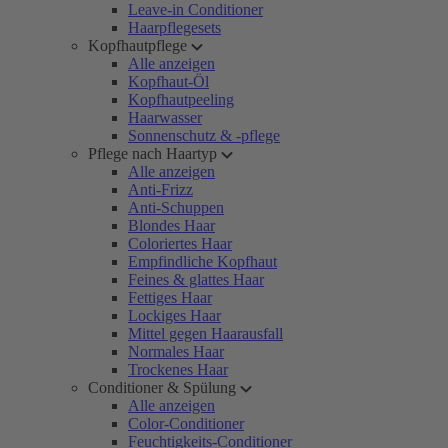
Leave-in Conditioner
Haarpflegesets
Kopfhautpflege
Alle anzeigen
Kopfhaut-Öl
Kopfhautpeeling
Haarwasser
Sonnenschutz & -pflege
Pflege nach Haartyp
Alle anzeigen
Anti-Frizz
Anti-Schuppen
Blondes Haar
Coloriertes Haar
Empfindliche Kopfhaut
Feines & glattes Haar
Fettiges Haar
Lockiges Haar
Mittel gegen Haarausfall
Normales Haar
Trockenes Haar
Conditioner & Spülung
Alle anzeigen
Color-Conditioner
Feuchtigkeits-Conditioner