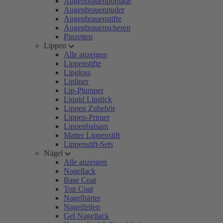
Augenbrauenpomade
Augenbrauenpuder
Augenbrauenstifte
Augenbrauenscheren
Pinzetten
Lippen
Alle anzeigen
Lippenstifte
Lipgloss
Lipliner
Lip-Plumper
Liquid Lipstick
Lippen Zubehör
Lippen-Primer
Lippenbalsam
Matter Lippenstift
Lippenstift-Sets
Nägel
Alle anzeigen
Nagellack
Base Coat
Top Coat
Nagelhärter
Nagelfeilen
Gel Nagellack