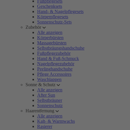
Fußpflegesets
Geschenksets
Hand- & Nagelpflegesets
Körperpflegesets
Sonnenschutz-Sets
Zubehör
Alle anzeigen
Körperbürsten
Massagebürsten
Selbstbräungshandschuhe
Fußpflegezubehör
Hand & Fuß-Schmuck
Nagelpflegezubehör
Peelinghandschuhe
Pflege Accessoires
Waschlappen
Sonne & Schutz
Alle anzeigen
After Sun
Selbstbräuner
Sonnenschutz
Haarentfernung
Alle anzeigen
Kalt- & Warmwachs
Rasierer