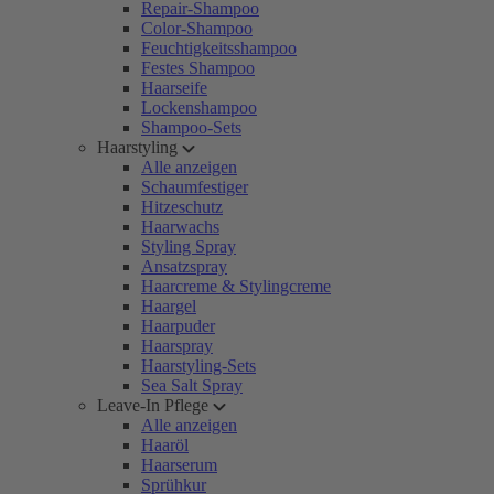
Repair-Shampoo
Color-Shampoo
Feuchtigkeitsshampoo
Festes Shampoo
Haarseife
Lockenshampoo
Shampoo-Sets
Haarstyling
Alle anzeigen
Schaumfestiger
Hitzeschutz
Haarwachs
Styling Spray
Ansatzspray
Haarcreme & Stylingcreme
Haargel
Haarpuder
Haarspray
Haarstyling-Sets
Sea Salt Spray
Leave-In Pflege
Alle anzeigen
Haaröl
Haarserum
Sprühkur