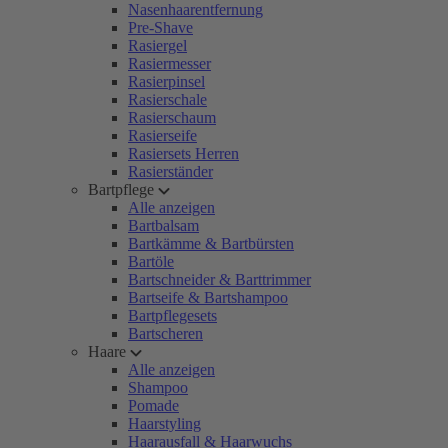
Nasenhaarentfernung
Pre-Shave
Rasiergel
Rasiermesser
Rasierpinsel
Rasierschale
Rasierschaum
Rasierseife
Rasiersets Herren
Rasierständer
Bartpflege
Alle anzeigen
Bartbalsam
Bartkämme & Bartbürsten
Bartöle
Bartschneider & Barttrimmer
Bartseife & Bartshampoo
Bartpflegesets
Bartscheren
Haare
Alle anzeigen
Shampoo
Pomade
Haarstyling
Haarausfall & Haarwuchs