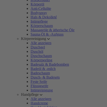
Körperöl
Anti-Cellulite
Bodyspray
Hals & Dekolleté
Intimpflege
Körperschaum
Massageöle & ätherische Öle
Sauna-Öl & -Aufguss
Körperreinigung
Alle anzeigen
Duschgel
Duschöl
Duschschaum
Körperpeeling
Badesalz & Badebomben
Badeöl & -milch
Badeschaum
Dusch- & Badesets
Feste Seife
Flüssigseife
Intimreinigung
Handpflege
Alle anzeigen
Handcreme