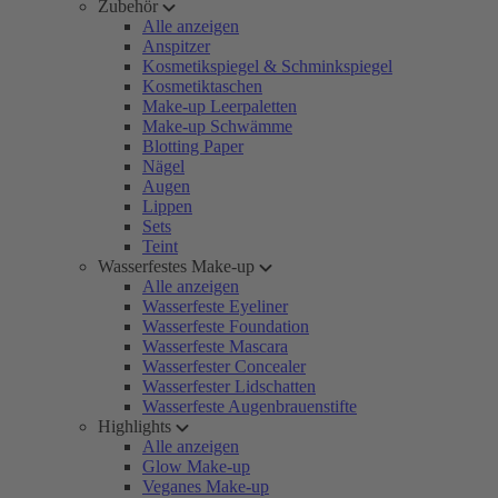
Zubehör
Alle anzeigen
Anspitzer
Kosmetikspiegel & Schminkspiegel
Kosmetiktaschen
Make-up Leerpaletten
Make-up Schwämme
Blotting Paper
Nägel
Augen
Lippen
Sets
Teint
Wasserfestes Make-up
Alle anzeigen
Wasserfeste Eyeliner
Wasserfeste Foundation
Wasserfeste Mascara
Wasserfester Concealer
Wasserfester Lidschatten
Wasserfeste Augenbrauenstifte
Highlights
Alle anzeigen
Glow Make-up
Veganes Make-up