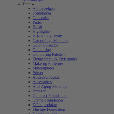
Teint
Alle anzeigen
Foundation
Concealer
Puder
Blush
Highlighter
BB- & CC-Cream
Camouflage Make-up
Color Corrector
Contouring
Contouring Paletten
Fixing Spray & Fixierpuder
Make-up Entferner
Mineralpuder
Primer
Abdeckprodukte
Accessoires
Anti-Aging Make-up
Bronzer
Compact-Foundation
Creme-Foundation
Effektprodukte
Flüssige Foundation
Kompaktpuder