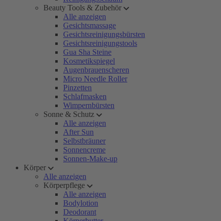
Beauty Tools & Zubehör
Alle anzeigen
Gesichtsmassage
Gesichtsreinigungsbürsten
Gesichtsreinigungstools
Gua Sha Steine
Kosmetikspiegel
Augenbrauenscheren
Micro Needle Roller
Pinzetten
Schlafmasken
Wimpernbürsten
Sonne & Schutz
Alle anzeigen
After Sun
Selbstbräuner
Sonnencreme
Sonnen-Make-up
Körper
Alle anzeigen
Körperpflege
Alle anzeigen
Bodylotion
Deodorant
Körperbutter