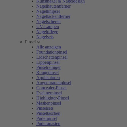
Kunstnägel & Nageldesign
Nagelhautentferner
Nagelknipser
Nagellackentferner
Nagelscheren
UV-Lampen
Nagelpflege
Nagelsets
Pinsel
Alle anzeigen
Foundationpinsel
Lidschattenpinsel
Lippenpinsel
Pinselreiniger
Rougepinsel
Applikatoren
Augenbrauenpinsel
Concealer-Pinsel
Eyelinerpinsel
Highlighter-Pinsel
Maskenpinsel
Pinselsets
Pinseltaschen
Puderpinsel
Puderquasten