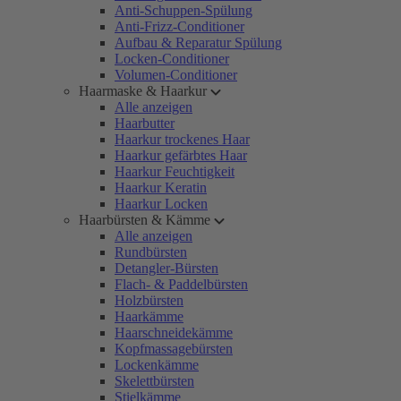
Anti-Schuppen-Spülung
Anti-Frizz-Conditioner
Aufbau & Reparatur Spülung
Locken-Conditioner
Volumen-Conditioner
Haarmaske & Haarkur
Alle anzeigen
Haarbutter
Haarkur trockenes Haar
Haarkur gefärbtes Haar
Haarkur Feuchtigkeit
Haarkur Keratin
Haarkur Locken
Haarbürsten & Kämme
Alle anzeigen
Rundbürsten
Detangler-Bürsten
Flach- & Paddelbürsten
Holzbürsten
Haarkämme
Haarschneidekämme
Kopfmassagebürsten
Lockenkämme
Skelettbürsten
Stielkämme