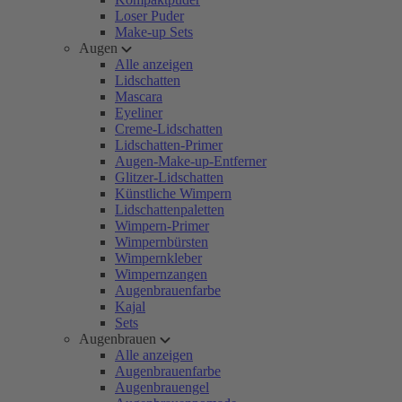
Loser Puder
Make-up Sets
Augen
Alle anzeigen
Lidschatten
Mascara
Eyeliner
Creme-Lidschatten
Lidschatten-Primer
Augen-Make-up-Entferner
Glitzer-Lidschatten
Künstliche Wimpern
Lidschattenpaletten
Wimpern-Primer
Wimpernbürsten
Wimpernkleber
Wimpernzangen
Augenbrauenfarbe
Kajal
Sets
Augenbrauen
Alle anzeigen
Augenbrauenfarbe
Augenbrauengel