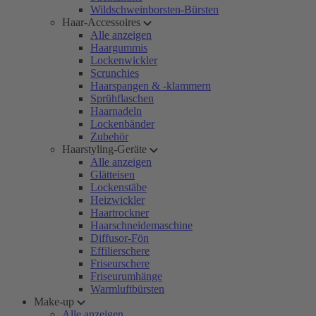
Wildschweinborsten-Bürsten
Haar-Accessoires
Alle anzeigen
Haargummis
Lockenwickler
Scrunchies
Haarspangen & -klammern
Sprühflaschen
Haarnadeln
Lockenbänder
Zubehör
Haarstyling-Geräte
Alle anzeigen
Glätteisen
Lockenstäbe
Heizwickler
Haartrockner
Haarschneidemaschine
Diffusor-Fön
Effilierschere
Friseurschere
Friseurumhänge
Warmluftbürsten
Make-up
Alle anzeigen