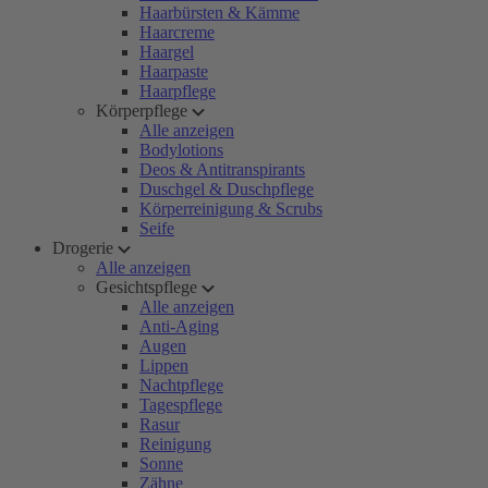
Haarbürsten & Kämme
Haarcreme
Haargel
Haarpaste
Haarpflege
Körperpflege
Alle anzeigen
Bodylotions
Deos & Antitranspirants
Duschgel & Duschpflege
Körperreinigung & Scrubs
Seife
Drogerie
Alle anzeigen
Gesichtspflege
Alle anzeigen
Anti-Aging
Augen
Lippen
Nachtpflege
Tagespflege
Rasur
Reinigung
Sonne
Zähne