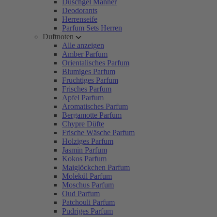
Duschgel Männer
Deodorants
Herrenseife
Parfum Sets Herren
Duftnoten
Alle anzeigen
Amber Parfum
Orientalisches Parfum
Blumiges Parfum
Fruchtiges Parfum
Frisches Parfum
Apfel Parfum
Aromatisches Parfum
Bergamotte Parfum
Chypre Düfte
Frische Wäsche Parfum
Holziges Parfum
Jasmin Parfum
Kokos Parfum
Maiglöckchen Parfum
Molekül Parfum
Moschus Parfum
Oud Parfum
Patchouli Parfum
Pudriges Parfum