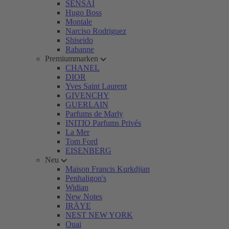
SENSAI
Hugo Boss
Montale
Narciso Rodriguez
Shiseido
Rabanne
Premiummarken
CHANEL
DIOR
Yves Saint Laurent
GIVENCHY
GUERLAIN
Parfums de Marly
INITIO Parfums Privés
La Mer
Tom Ford
EISENBERG
Neu
Maison Francis Kurkdjian
Penhaligon's
Widian
New Notes
IRÄYE
NEST NEW YORK
Ouai