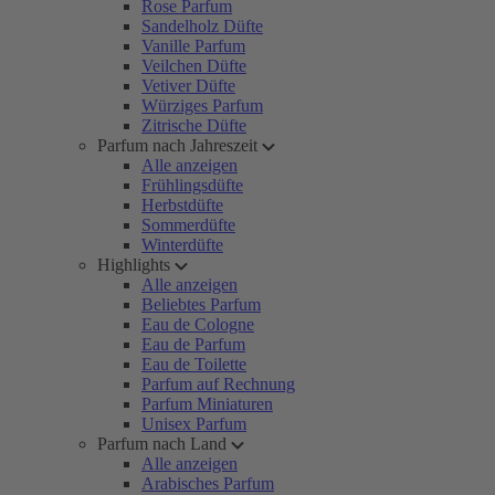
Rose Parfum
Sandelholz Düfte
Vanille Parfum
Veilchen Düfte
Vetiver Düfte
Würziges Parfum
Zitrische Düfte
Parfum nach Jahreszeit
Alle anzeigen
Frühlingsdüfte
Herbstdüfte
Sommerdüfte
Winterdüfte
Highlights
Alle anzeigen
Beliebtes Parfum
Eau de Cologne
Eau de Parfum
Eau de Toilette
Parfum auf Rechnung
Parfum Miniaturen
Unisex Parfum
Parfum nach Land
Alle anzeigen
Arabisches Parfum