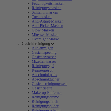
Feuchtigkeitsmasken
Reinigungsmasken
Schlammmasken
Tuchmasken
Anti-Aging-Masken
Anti-Pickel-Masken
Glow Masken
Mitesser-Masken
Overnight Maske
Gesichtsreinigung
Alle anzeigen
Gesichtspeeling
Gesichtswasser
Mizellenwasser
Reinigungsgel
Reinigungsöl
Abschminkpads
Abschminktücher
Gesichtsreinigungssets
Gesichtsseife
Make-up-Entferner
Reinigungscreme
Reinigungsmilch
Reinigungspuder
Reinigungsschaum