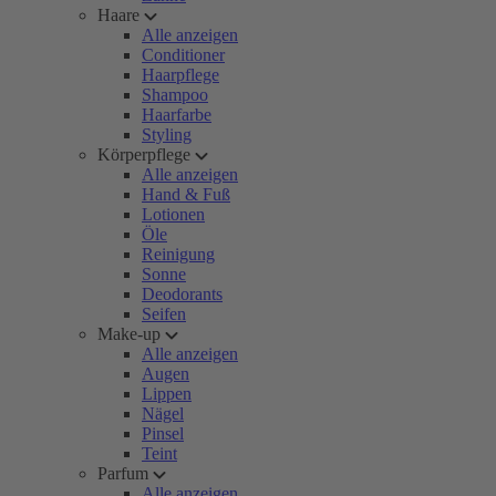
Haare
Alle anzeigen
Conditioner
Haarpflege
Shampoo
Haarfarbe
Styling
Körperpflege
Alle anzeigen
Hand & Fuß
Lotionen
Öle
Reinigung
Sonne
Deodorants
Seifen
Make-up
Alle anzeigen
Augen
Lippen
Nägel
Pinsel
Teint
Parfum
Alle anzeigen