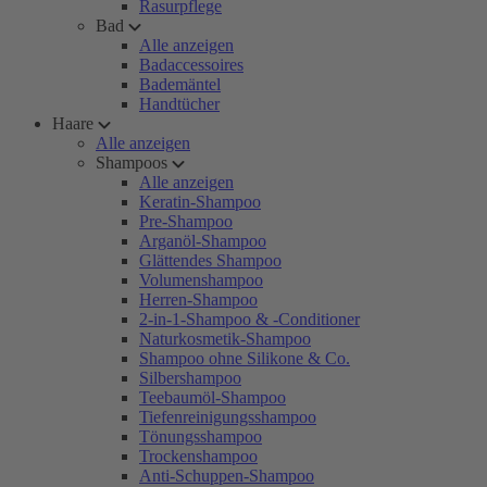
Rasurpflege
Bad
Alle anzeigen
Badaccessoires
Bademäntel
Handtücher
Haare
Alle anzeigen
Shampoos
Alle anzeigen
Keratin-Shampoo
Pre-Shampoo
Arganöl-Shampoo
Glättendes Shampoo
Volumenshampoo
Herren-Shampoo
2-in-1-Shampoo & -Conditioner
Naturkosmetik-Shampoo
Shampoo ohne Silikone & Co.
Silbershampoo
Teebaumöl-Shampoo
Tiefenreinigungsshampoo
Tönungsshampoo
Trockenshampoo
Anti-Schuppen-Shampoo