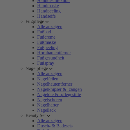
Handdesinfektion
Handmaske
Handpeeling
Handseife
Fußpflege
Alle anzeigen
Fußbad
Fußcreme
Fußmaske
Fußpeeling
Hornhautentferner
Fußgesundheit
Fußspray
Nagelpflege
Alle anzeigen
Nagelfeilen
Nagelhautentferner
Nagelknipser & -zangen
Nagelöle & -pflegestifte
Nagelscheren
Nagelhärter
Nagellack
Beauty Set
Alle anzeigen
Dusch- & Badesets