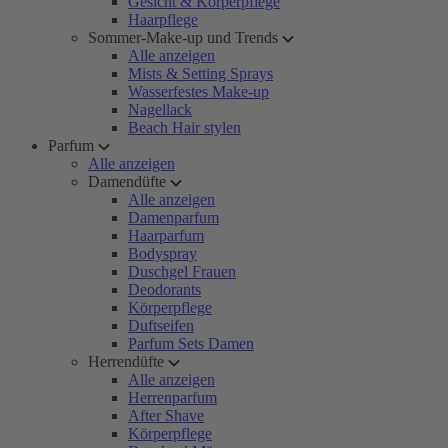
Gesicht & Körperpflege
Haarpflege
Sommer-Make-up und Trends
Alle anzeigen
Mists & Setting Sprays
Wasserfestes Make-up
Nagellack
Beach Hair stylen
Parfum
Alle anzeigen
Damendüfte
Alle anzeigen
Damenparfum
Haarparfum
Bodyspray
Duschgel Frauen
Deodorants
Körperpflege
Duftseifen
Parfum Sets Damen
Herrendüfte
Alle anzeigen
Herrenparfum
After Shave
Körperpflege