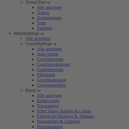
Travel Size
Alle anzeigen
Augen
Augenbrauen
Teint
Zubehör
Männerpflege
Alle anzeigen
Gesichtspflege
Alle anzeigen
Anti-Aging
Gesichtscreme
Gesichtsreinigung
Gesichtsserum
Pflegesets
Gesichtsmasken
Gesichtspeeling
Rasur
Alle anzeigen
Rasiercreme
Nassrasierer
After Shave Balsam & Lotion
Elektrische Rasierer & Trimmer
Rasierhobel & Zubehör
Herrenrasierer