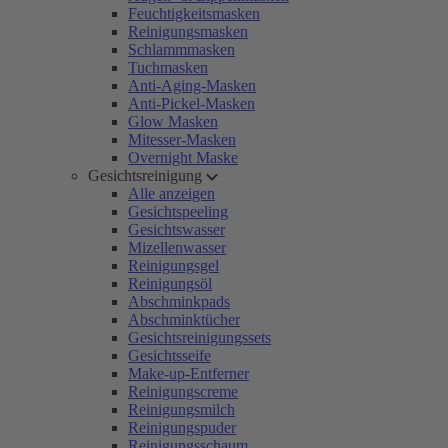
Feuchtigkeitsmasken
Reinigungsmasken
Schlammmasken
Tuchmasken
Anti-Aging-Masken
Anti-Pickel-Masken
Glow Masken
Mitesser-Masken
Overnight Maske
Gesichtsreinigung
Alle anzeigen
Gesichtspeeling
Gesichtswasser
Mizellenwasser
Reinigungsgel
Reinigungsöl
Abschminkpads
Abschminktücher
Gesichtsreinigungssets
Gesichtsseife
Make-up-Entferner
Reinigungscreme
Reinigungsmilch
Reinigungspuder
Reinigungsschaum