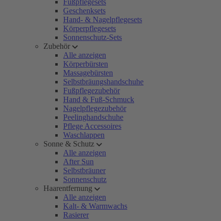
Fußpflegesets
Geschenksets
Hand- & Nagelpflegesets
Körperpflegesets
Sonnenschutz-Sets
Zubehör
Alle anzeigen
Körperbürsten
Massagebürsten
Selbstbräungshandschuhe
Fußpflegezubehör
Hand & Fuß-Schmuck
Nagelpflegezubehör
Peelinghandschuhe
Pflege Accessoires
Waschlappen
Sonne & Schutz
Alle anzeigen
After Sun
Selbstbräuner
Sonnenschutz
Haarentfernung
Alle anzeigen
Kalt- & Warmwachs
Rasierer