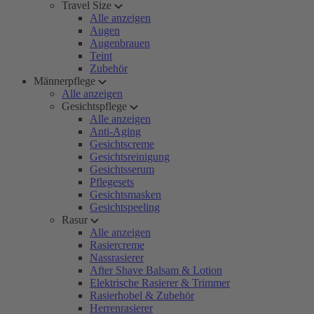
Travel Size
Alle anzeigen
Augen
Augenbrauen
Teint
Zubehör
Männerpflege
Alle anzeigen
Gesichtspflege
Alle anzeigen
Anti-Aging
Gesichtscreme
Gesichtsreinigung
Gesichtsserum
Pflegesets
Gesichtsmasken
Gesichtspeeling
Rasur
Alle anzeigen
Rasiercreme
Nassrasierer
After Shave Balsam & Lotion
Elektrische Rasierer & Trimmer
Rasierhobel & Zubehör
Herrenrasierer