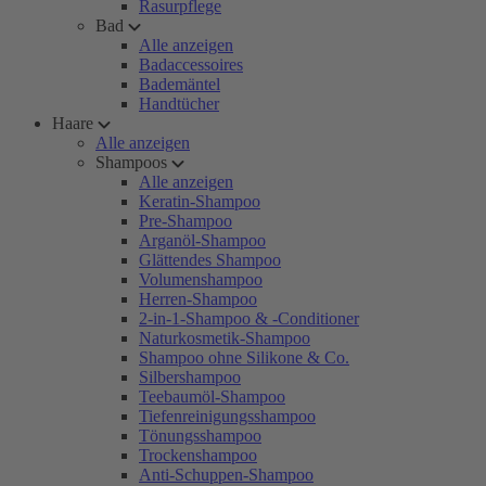
Rasurpflege
Bad
Alle anzeigen
Badaccessoires
Bademäntel
Handtücher
Haare
Alle anzeigen
Shampoos
Alle anzeigen
Keratin-Shampoo
Pre-Shampoo
Arganöl-Shampoo
Glättendes Shampoo
Volumenshampoo
Herren-Shampoo
2-in-1-Shampoo & -Conditioner
Naturkosmetik-Shampoo
Shampoo ohne Silikone & Co.
Silbershampoo
Teebaumöl-Shampoo
Tiefenreinigungsshampoo
Tönungsshampoo
Trockenshampoo
Anti-Schuppen-Shampoo