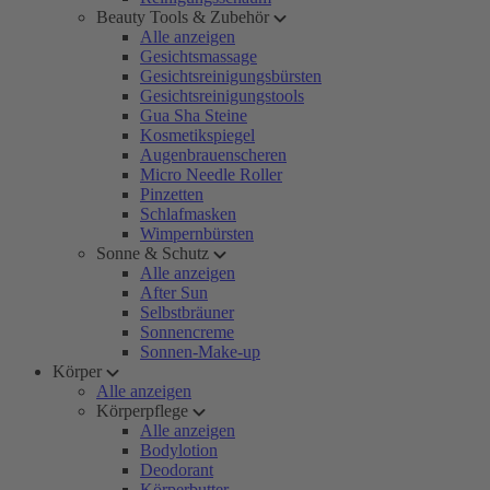
Beauty Tools & Zubehör
Alle anzeigen
Gesichtsmassage
Gesichtsreinigungsbürsten
Gesichtsreinigungstools
Gua Sha Steine
Kosmetikspiegel
Augenbrauenscheren
Micro Needle Roller
Pinzetten
Schlafmasken
Wimpernbürsten
Sonne & Schutz
Alle anzeigen
After Sun
Selbstbräuner
Sonnencreme
Sonnen-Make-up
Körper
Alle anzeigen
Körperpflege
Alle anzeigen
Bodylotion
Deodorant
Körperbutter