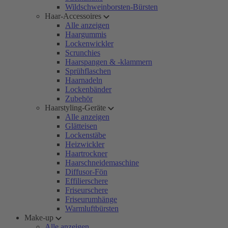
Wildschweinborsten-Bürsten
Haar-Accessoires
Alle anzeigen
Haargummis
Lockenwickler
Scrunchies
Haarspangen & -klammern
Sprühflaschen
Haarnadeln
Lockenbänder
Zubehör
Haarstyling-Geräte
Alle anzeigen
Glätteisen
Lockenstäbe
Heizwickler
Haartrockner
Haarschneidemaschine
Diffusor-Fön
Effilierschere
Friseurschere
Friseurumhänge
Warmluftbürsten
Make-up
Alle anzeigen