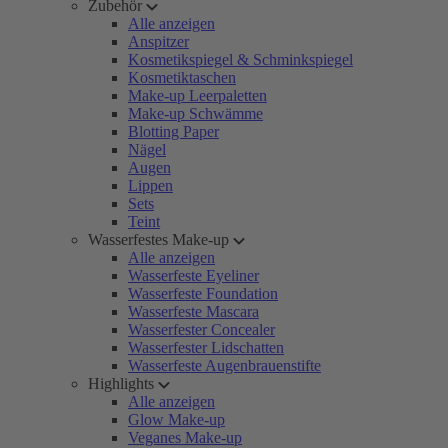
Zubehör
Alle anzeigen
Anspitzer
Kosmetikspiegel & Schminkspiegel
Kosmetiktaschen
Make-up Leerpaletten
Make-up Schwämme
Blotting Paper
Nägel
Augen
Lippen
Sets
Teint
Wasserfestes Make-up
Alle anzeigen
Wasserfeste Eyeliner
Wasserfeste Foundation
Wasserfeste Mascara
Wasserfester Concealer
Wasserfester Lidschatten
Wasserfeste Augenbrauenstifte
Highlights
Alle anzeigen
Glow Make-up
Veganes Make-up