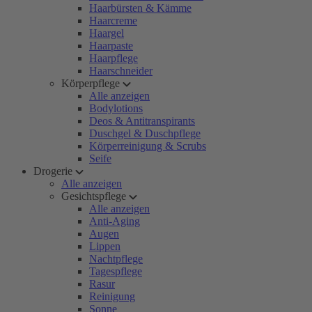
Haarbürsten & Kämme
Haarcreme
Haargel
Haarpaste
Haarpflege
Haarschneider
Körperpflege
Alle anzeigen
Bodylotions
Deos & Antitranspirants
Duschgel & Duschpflege
Körperreinigung & Scrubs
Seife
Drogerie
Alle anzeigen
Gesichtspflege
Alle anzeigen
Anti-Aging
Augen
Lippen
Nachtpflege
Tagespflege
Rasur
Reinigung
Sonne