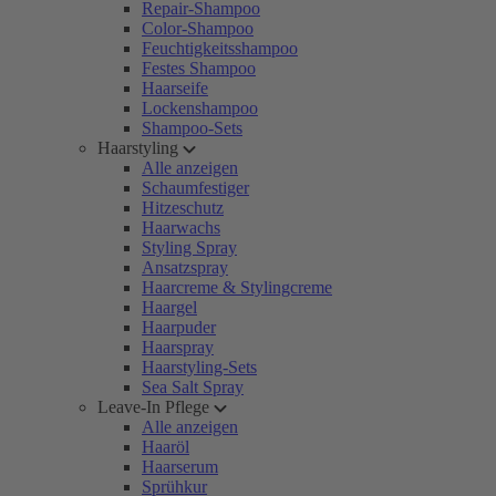
Repair-Shampoo
Color-Shampoo
Feuchtigkeitsshampoo
Festes Shampoo
Haarseife
Lockenshampoo
Shampoo-Sets
Haarstyling
Alle anzeigen
Schaumfestiger
Hitzeschutz
Haarwachs
Styling Spray
Ansatzspray
Haarcreme & Stylingcreme
Haargel
Haarpuder
Haarspray
Haarstyling-Sets
Sea Salt Spray
Leave-In Pflege
Alle anzeigen
Haaröl
Haarserum
Sprühkur