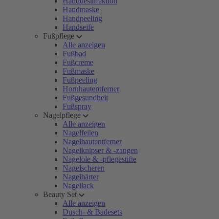
Handdesinfektion
Handmaske
Handpeeling
Handseife
Fußpflege
Alle anzeigen
Fußbad
Fußcreme
Fußmaske
Fußpeeling
Hornhautentferner
Fußgesundheit
Fußspray
Nagelpflege
Alle anzeigen
Nagelfeilen
Nagelhautentferner
Nagelknipser & -zangen
Nagelöle & -pflegestifte
Nagelscheren
Nagelhärter
Nagellack
Beauty Set
Alle anzeigen
Dusch- & Badesets