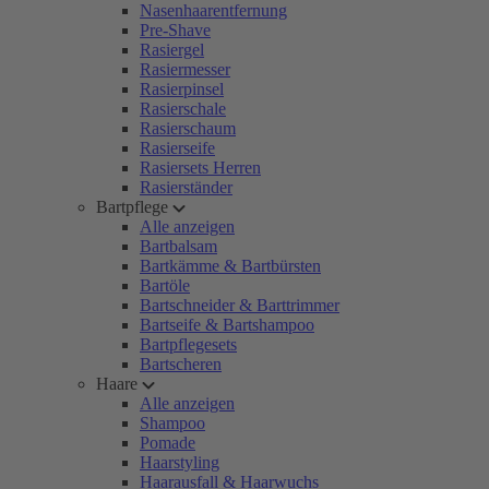
Nasenhaarentfernung
Pre-Shave
Rasiergel
Rasiermesser
Rasierpinsel
Rasierschale
Rasierschaum
Rasierseife
Rasiersets Herren
Rasierständer
Bartpflege
Alle anzeigen
Bartbalsam
Bartkämme & Bartbürsten
Bartöle
Bartschneider & Barttrimmer
Bartseife & Bartshampoo
Bartpflegesets
Bartscheren
Haare
Alle anzeigen
Shampoo
Pomade
Haarstyling
Haarausfall & Haarwuchs