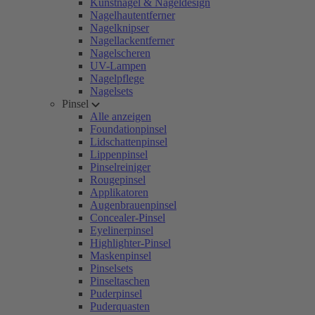
Kunstnägel & Nageldesign
Nagelhautentferner
Nagelknipser
Nagellackentferner
Nagelscheren
UV-Lampen
Nagelpflege
Nagelsets
Pinsel
Alle anzeigen
Foundationpinsel
Lidschattenpinsel
Lippenpinsel
Pinselreiniger
Rougepinsel
Applikatoren
Augenbrauenpinsel
Concealer-Pinsel
Eyelinerpinsel
Highlighter-Pinsel
Maskenpinsel
Pinselsets
Pinseltaschen
Puderpinsel
Puderquasten