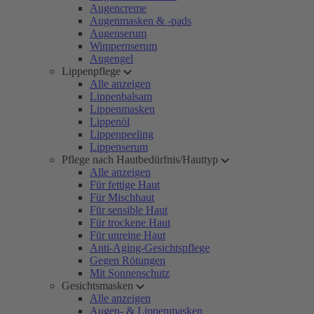
Augencreme
Augenmasken & -pads
Augenserum
Wimpernserum
Augengel
Lippenpflege
Alle anzeigen
Lippenbalsam
Lippenmasken
Lippenöl
Lippenpeeling
Lippenserum
Pflege nach Hautbedürfnis/Hauttyp
Alle anzeigen
Für fettige Haut
Für Mischhaut
Für sensible Haut
Für trockene Haut
Für unreine Haut
Anti-Aging-Gesichtspflege
Gegen Rötungen
Mit Sonnenschutz
Gesichtsmasken
Alle anzeigen
Augen- & Lippenmasken