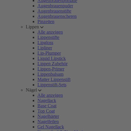
Augenbrauenpomade
Augenbrauenpuder
Augenbrauenstifte
Augenbrauenscheren
Pinzetten
Lippen
Alle anzeigen
Lippenstifte
Lipgloss
Lipliner
Lip-Plumper
Liquid Lipstick
Lippen Zubehör
Lippen-Primer
Lippenbalsam
Matter Lippenstift
Lippenstift-Sets
Nägel
Alle anzeigen
Nagellack
Base Coat
Top Coat
Nagelhärter
Nagelfeilen
Gel Nagellack