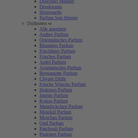
Duschgel Männer
Deodorants
Herrenseife
Parfum Sets Herren
Duftnoten
Alle anzeigen
Amber Parfum
Orientalisches Parfum
Blumiges Parfum
Fruchtiges Parfum
Frisches Parfum
Apfel Parfum
Aromatisches Parfum
Bergamotte Parfum
Chypre Düfte
Frische Wäsche Parfum
Holziges Parfum
Jasmin Parfum
Kokos Parfum
Maiglöckchen Parfum
Molekül Parfum
Moschus Parfum
Oud Parfum
Patchouli Parfum
Pudriges Parfum