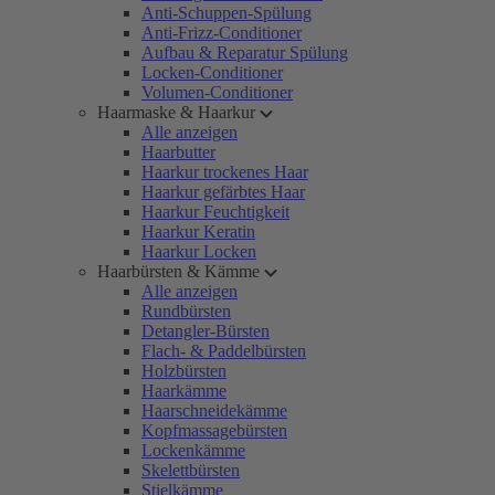
Anti-Schuppen-Spülung
Anti-Frizz-Conditioner
Aufbau & Reparatur Spülung
Locken-Conditioner
Volumen-Conditioner
Haarmaske & Haarkur
Alle anzeigen
Haarbutter
Haarkur trockenes Haar
Haarkur gefärbtes Haar
Haarkur Feuchtigkeit
Haarkur Keratin
Haarkur Locken
Haarbürsten & Kämme
Alle anzeigen
Rundbürsten
Detangler-Bürsten
Flach- & Paddelbürsten
Holzbürsten
Haarkämme
Haarschneidekämme
Kopfmassagebürsten
Lockenkämme
Skelettbürsten
Stielkämme