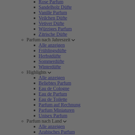
Rose Parfum
Sandelholz Düfte
Vanille Parfum
Veilchen Düfte
Vetiver Düfte
Würziges Parfum
Zitrische Düfte
Parfum nach Jahreszeit
Alle anzeigen
Frühlingsdüfte
Herbstdüfte
Sommerdüfte
Winterdüfte
Highlights
Alle anzeigen
Beliebtes Parfum
Eau de Cologne
Eau de Parfum
Eau de Toilette
Parfum auf Rechnung
Parfum Miniaturen
Unisex Parfum
Parfum nach Land
Alle anzeigen
Arabisches Parfum