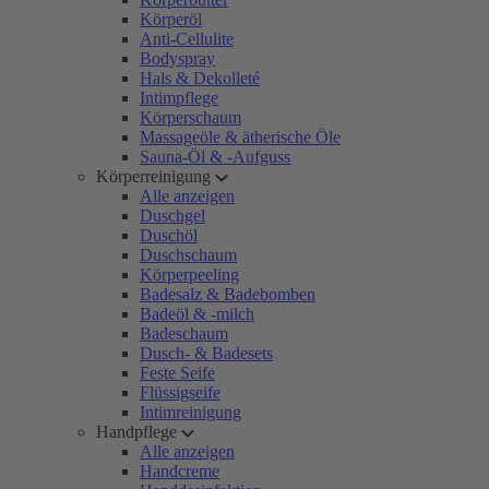
Körperöl
Anti-Cellulite
Bodyspray
Hals & Dekolleté
Intimpflege
Körperschaum
Massageöle & ätherische Öle
Sauna-Öl & -Aufguss
Körperreinigung
Alle anzeigen
Duschgel
Duschöl
Duschschaum
Körperpeeling
Badesalz & Badebomben
Badeöl & -milch
Badeschaum
Dusch- & Badesets
Feste Seife
Flüssigseife
Intimreinigung
Handpflege
Alle anzeigen
Handcreme