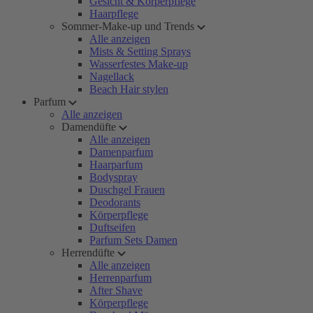
Gesicht & Körperpflege
Haarpflege
Sommer-Make-up und Trends
Alle anzeigen
Mists & Setting Sprays
Wasserfestes Make-up
Nagellack
Beach Hair stylen
Parfum
Alle anzeigen
Damendüfte
Alle anzeigen
Damenparfum
Haarparfum
Bodyspray
Duschgel Frauen
Deodorants
Körperpflege
Duftseifen
Parfum Sets Damen
Herrendüfte
Alle anzeigen
Herrenparfum
After Shave
Körperpflege