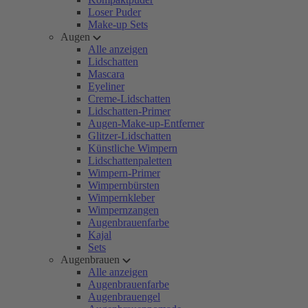
Loser Puder
Make-up Sets
Augen
Alle anzeigen
Lidschatten
Mascara
Eyeliner
Creme-Lidschatten
Lidschatten-Primer
Augen-Make-up-Entferner
Glitzer-Lidschatten
Künstliche Wimpern
Lidschattenpaletten
Wimpern-Primer
Wimpernbürsten
Wimpernkleber
Wimpernzangen
Augenbrauenfarbe
Kajal
Sets
Augenbrauen
Alle anzeigen
Augenbrauenfarbe
Augenbrauengel