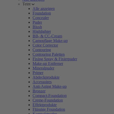
Teint
Alle anzeigen
Foundation
Concealer
Puder
Blush
Highlighter
BB- & CC-Cream
Camouflage Make-up
Color Corrector
Contouring
Contouring Paletten
Fixing Spray & Fixierpuder
Make-up Entferner
Mineralpuder
Primer
Abdeckprodukte
Accessoires
Anti-Aging Make-up
Bronzer
Compact-Foundation
Creme-Foundation
Effektprodukte
Flüssige Foundation
Kompaktpuder