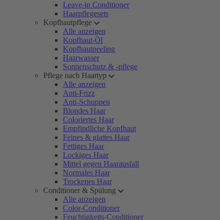
Leave-in Conditioner
Haarpflegesets
Kopfhautpflege
Alle anzeigen
Kopfhaut-Öl
Kopfhautpeeling
Haarwasser
Sonnenschutz & -pflege
Pflege nach Haartyp
Alle anzeigen
Anti-Frizz
Anti-Schuppen
Blondes Haar
Coloriertes Haar
Empfindliche Kopfhaut
Feines & glattes Haar
Fettiges Haar
Lockiges Haar
Mittel gegen Haarausfall
Normales Haar
Trockenes Haar
Conditioner & Spülung
Alle anzeigen
Color-Conditioner
Feuchtigkeits-Conditioner