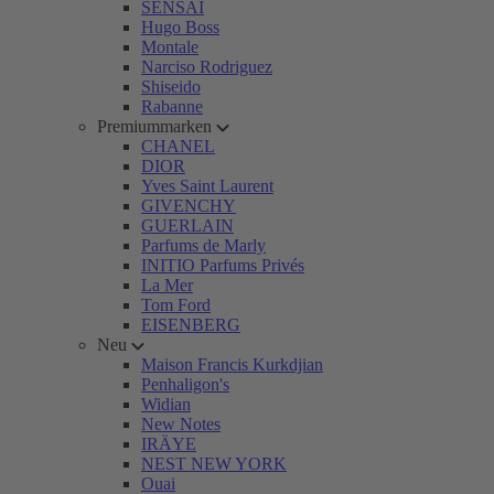
SENSAI
Hugo Boss
Montale
Narciso Rodriguez
Shiseido
Rabanne
Premiummarken
CHANEL
DIOR
Yves Saint Laurent
GIVENCHY
GUERLAIN
Parfums de Marly
INITIO Parfums Privés
La Mer
Tom Ford
EISENBERG
Neu
Maison Francis Kurkdjian
Penhaligon's
Widian
New Notes
IRÄYE
NEST NEW YORK
Ouai