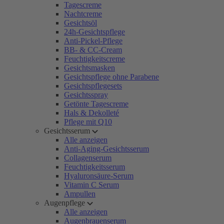
Tagescreme
Nachtcreme
Gesichtsöl
24h-Gesichtspflege
Anti-Pickel-Pflege
BB- & CC-Cream
Feuchtigkeitscreme
Gesichtsmasken
Gesichtspflege ohne Parabene
Gesichtspflegesets
Gesichtsspray
Getönte Tagescreme
Hals & Dekolleté
Pflege mit Q10
Gesichtsserum
Alle anzeigen
Anti-Aging-Gesichtsserum
Collagenserum
Feuchtigkeitsserum
Hyaluronsäure-Serum
Vitamin C Serum
Ampullen
Augenpflege
Alle anzeigen
Augenbrauenserum