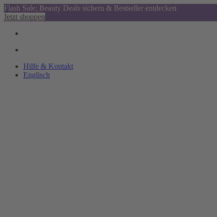
Flash Sale: Beauty Deals sichern & Bestseller entdecken
Jetzt shoppen
Hilfe & Kontakt
Englisch