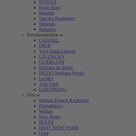
SENSAI
Hugo Boss
Montale
Narciso Rodriguez
Shiseido
Rabanne
Premiummarken
CHANEL
DIOR
Yves Saint Laurent
GIVENCHY
GUERLAIN
Parfums de Marly
INITIO Parfums Privés
La Mer
Tom Ford
EISENBERG
Neu
Maison Francis Kurkdjian
Penhaligon's
Widian
New Notes
IRÄYE
NEST NEW YORK
Ouai