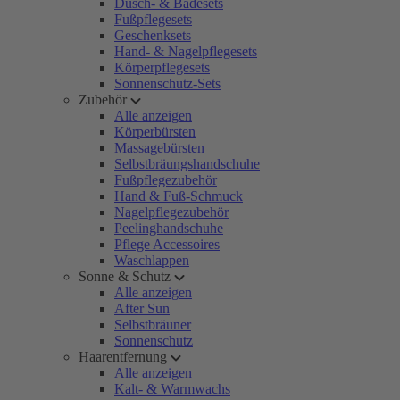
Dusch- & Badesets
Fußpflegesets
Geschenksets
Hand- & Nagelpflegesets
Körperpflegesets
Sonnenschutz-Sets
Zubehör
Alle anzeigen
Körperbürsten
Massagebürsten
Selbstbräungshandschuhe
Fußpflegezubehör
Hand & Fuß-Schmuck
Nagelpflegezubehör
Peelinghandschuhe
Pflege Accessoires
Waschlappen
Sonne & Schutz
Alle anzeigen
After Sun
Selbstbräuner
Sonnenschutz
Haarentfernung
Alle anzeigen
Kalt- & Warmwachs