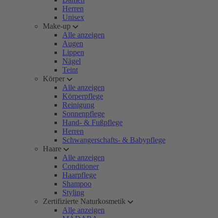
Herren
Unisex
Make-up
Alle anzeigen
Augen
Lippen
Nägel
Teint
Körper
Alle anzeigen
Körperpflege
Reinigung
Sonnenpflege
Hand- & Fußpflege
Herren
Schwangerschafts- & Babypflege
Haare
Alle anzeigen
Conditioner
Haarpflege
Shampoo
Styling
Zertifizierte Naturkosmetik
Alle anzeigen