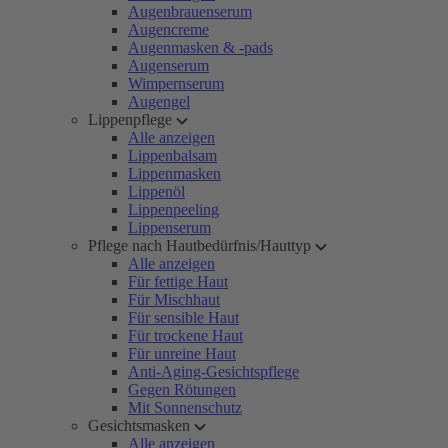
Augenbrauenserum
Augencreme
Augenmasken & -pads
Augenserum
Wimpernserum
Augengel
Lippenpflege
Alle anzeigen
Lippenbalsam
Lippenmasken
Lippenöl
Lippenpeeling
Lippenserum
Pflege nach Hautbedürfnis/Hauttyp
Alle anzeigen
Für fettige Haut
Für Mischhaut
Für sensible Haut
Für trockene Haut
Für unreine Haut
Anti-Aging-Gesichtspflege
Gegen Rötungen
Mit Sonnenschutz
Gesichtsmasken
Alle anzeigen