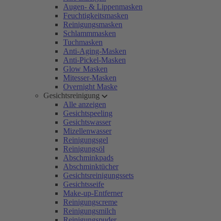
Augen- & Lippenmasken
Feuchtigkeitsmasken
Reinigungsmasken
Schlammmasken
Tuchmasken
Anti-Aging-Masken
Anti-Pickel-Masken
Glow Masken
Mitesser-Masken
Overnight Maske
Gesichtsreinigung
Alle anzeigen
Gesichtspeeling
Gesichtswasser
Mizellenwasser
Reinigungsgel
Reinigungsöl
Abschminkpads
Abschminktücher
Gesichtsreinigungssets
Gesichtsseife
Make-up-Entferner
Reinigungscreme
Reinigungsmilch
Reinigungspuder