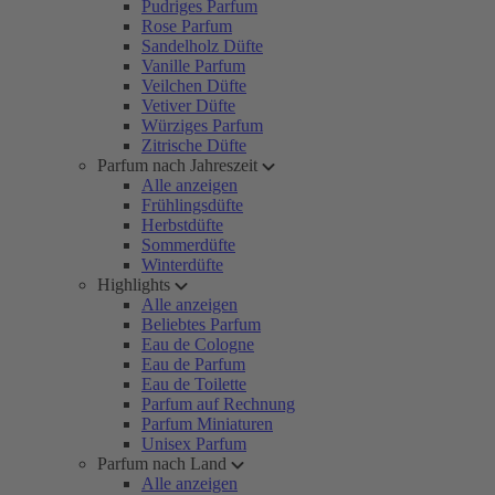
Pudriges Parfum
Rose Parfum
Sandelholz Düfte
Vanille Parfum
Veilchen Düfte
Vetiver Düfte
Würziges Parfum
Zitrische Düfte
Parfum nach Jahreszeit
Alle anzeigen
Frühlingsdüfte
Herbstdüfte
Sommerdüfte
Winterdüfte
Highlights
Alle anzeigen
Beliebtes Parfum
Eau de Cologne
Eau de Parfum
Eau de Toilette
Parfum auf Rechnung
Parfum Miniaturen
Unisex Parfum
Parfum nach Land
Alle anzeigen