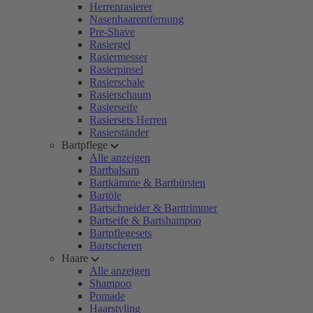
Herrenrasierer
Nasenhaarentfernung
Pre-Shave
Rasiergel
Rasiermesser
Rasierpinsel
Rasierschale
Rasierschaum
Rasierseife
Rasiersets Herren
Rasierständer
Bartpflege
Alle anzeigen
Bartbalsam
Bartkämme & Bartbürsten
Bartöle
Bartschneider & Barttrimmer
Bartseife & Bartshampoo
Bartpflegesets
Bartscheren
Haare
Alle anzeigen
Shampoo
Pomade
Haarstyling