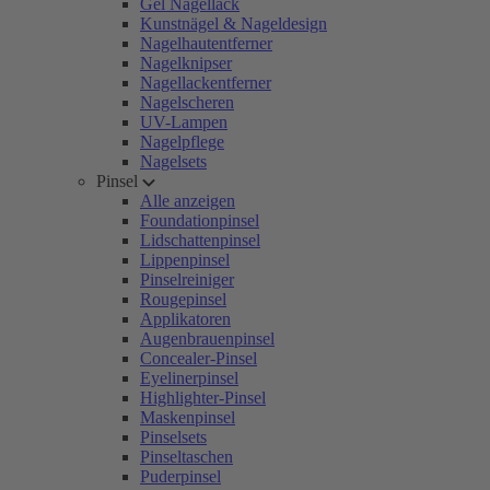
Gel Nagellack
Kunstnägel & Nageldesign
Nagelhautentferner
Nagelknipser
Nagellackentferner
Nagelscheren
UV-Lampen
Nagelpflege
Nagelsets
Pinsel
Alle anzeigen
Foundationpinsel
Lidschattenpinsel
Lippenpinsel
Pinselreiniger
Rougepinsel
Applikatoren
Augenbrauenpinsel
Concealer-Pinsel
Eyelinerpinsel
Highlighter-Pinsel
Maskenpinsel
Pinselsets
Pinseltaschen
Puderpinsel