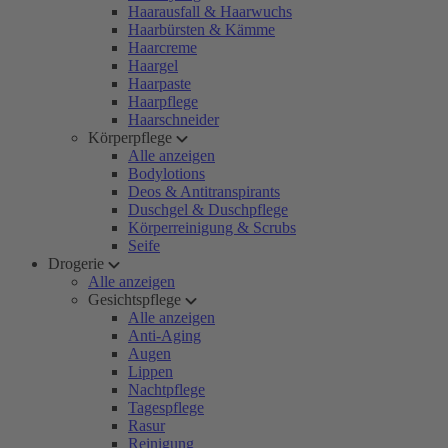
Haarausfall & Haarwuchs
Haarbürsten & Kämme
Haarcreme
Haargel
Haarpaste
Haarpflege
Haarschneider
Körperpflege
Alle anzeigen
Bodylotions
Deos & Antitranspirants
Duschgel & Duschpflege
Körperreinigung & Scrubs
Seife
Drogerie
Alle anzeigen
Gesichtspflege
Alle anzeigen
Anti-Aging
Augen
Lippen
Nachtpflege
Tagespflege
Rasur
Reinigung