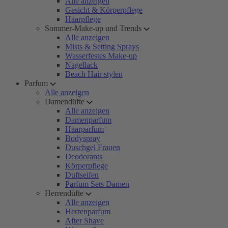
Alle anzeigen
Gesicht & Körperpflege
Haarpflege
Sommer-Make-up und Trends
Alle anzeigen
Mists & Setting Sprays
Wasserfestes Make-up
Nagellack
Beach Hair stylen
Parfum
Alle anzeigen
Damendüfte
Alle anzeigen
Damenparfum
Haarparfum
Bodyspray
Duschgel Frauen
Deodorants
Körperpflege
Duftseifen
Parfum Sets Damen
Herrendüfte
Alle anzeigen
Herrenparfum
After Shave