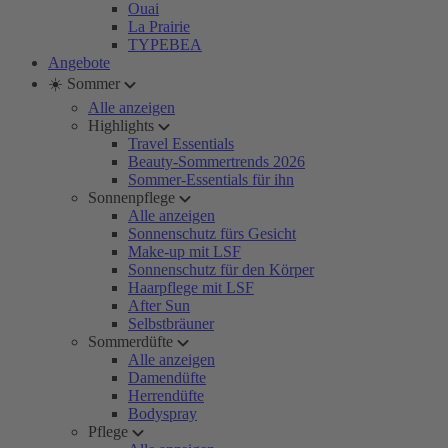
Ouai
La Prairie
TYPEBEA
Angebote
☀️ Sommer
Alle anzeigen
Highlights
Travel Essentials
Beauty-Sommertrends 2026
Sommer-Essentials für ihn
Sonnenpflege
Alle anzeigen
Sonnenschutz fürs Gesicht
Make-up mit LSF
Sonnenschutz für den Körper
Haarpflege mit LSF
After Sun
Selbstbräuner
Sommerdüfte
Alle anzeigen
Damendüfte
Herrendüfte
Bodyspray
Pflege