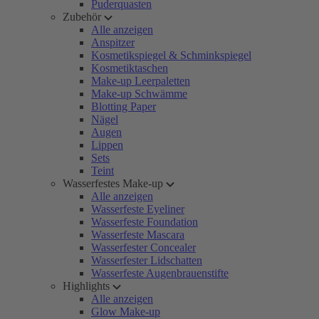
Puderquasten
Zubehör
Alle anzeigen
Anspitzer
Kosmetikspiegel & Schminkspiegel
Kosmetiktaschen
Make-up Leerpaletten
Make-up Schwämme
Blotting Paper
Nägel
Augen
Lippen
Sets
Teint
Wasserfestes Make-up
Alle anzeigen
Wasserfeste Eyeliner
Wasserfeste Foundation
Wasserfeste Mascara
Wasserfester Concealer
Wasserfester Lidschatten
Wasserfeste Augenbrauenstifte
Highlights
Alle anzeigen
Glow Make-up