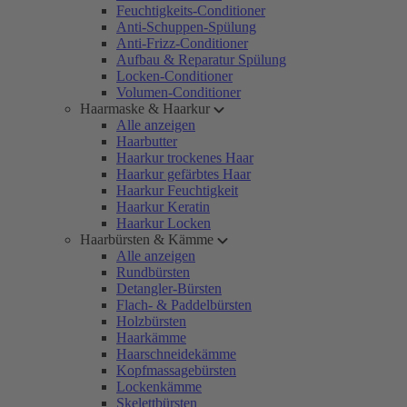
Feuchtigkeits-Conditioner
Anti-Schuppen-Spülung
Anti-Frizz-Conditioner
Aufbau & Reparatur Spülung
Locken-Conditioner
Volumen-Conditioner
Haarmaske & Haarkur
Alle anzeigen
Haarbutter
Haarkur trockenes Haar
Haarkur gefärbtes Haar
Haarkur Feuchtigkeit
Haarkur Keratin
Haarkur Locken
Haarbürsten & Kämme
Alle anzeigen
Rundbürsten
Detangler-Bürsten
Flach- & Paddelbürsten
Holzbürsten
Haarkämme
Haarschneidekämme
Kopfmassagebürsten
Lockenkämme
Skelettbürsten