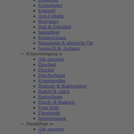
Körperbutter
Körperöl
Anti-Cellulite
Bodyspray
Hals & Dekolleté
Intimpflege
Körperschaum
Massageöle & ätherische Öle
Sauna-Öl & -Aufguss
Körperreinigung
Alle anzeigen
Duschgel
Duschöl
Duschschaum
Körperpeeling
Badesalz & Badebomben
Badeöl & -milch
Badeschaum
Dusch- & Badesets
Feste Seife
Flüssigseife
Intimreinigung
Handpflege
Alle anzeigen