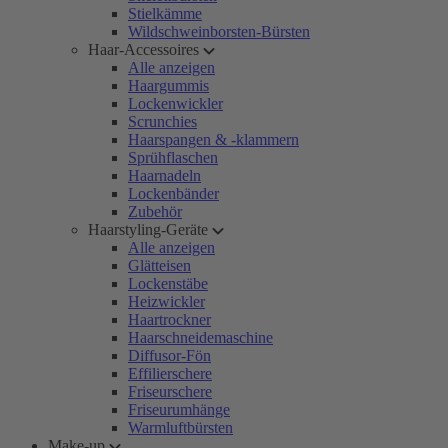
Stielkämme
Wildschweinborsten-Bürsten
Haar-Accessoires
Alle anzeigen
Haargummis
Lockenwickler
Scrunchies
Haarspangen & -klammern
Sprühflaschen
Haarnadeln
Lockenbänder
Zubehör
Haarstyling-Geräte
Alle anzeigen
Glätteisen
Lockenstäbe
Heizwickler
Haartrockner
Haarschneidemaschine
Diffusor-Fön
Effilierschere
Friseurschere
Friseurumhänge
Warmluftbürsten
Make-up