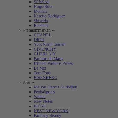
SENSAI
Hugo Boss
Montale
Narciso Rodriguez
Shiseido
Rabanne
Premiummarken
CHANEL
DIOR
Yves Saint Laurent
GIVENCHY
GUERLAIN
Parfums de Marly
INITIO Parfums Privés
La Mer
Tom Ford
EISENBERG
Neu
Maison Francis Kurkdjian
Penhaligon's
Widian
New Notes
IRÄYE
NEST NEW YORK
Farmacy Beauty