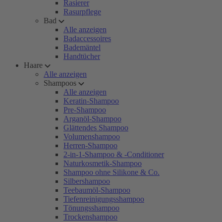
Rasierer
Rasurpflege
Bad
Alle anzeigen
Badaccessoires
Bademäntel
Handtücher
Haare
Alle anzeigen
Shampoos
Alle anzeigen
Keratin-Shampoo
Pre-Shampoo
Arganöl-Shampoo
Glättendes Shampoo
Volumenshampoo
Herren-Shampoo
2-in-1-Shampoo & -Conditioner
Naturkosmetik-Shampoo
Shampoo ohne Silikone & Co.
Silbershampoo
Teebaumöl-Shampoo
Tiefenreinigungsshampoo
Tönungsshampoo
Trockenshampoo