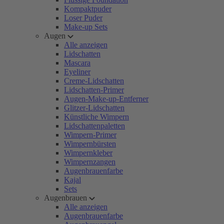
Kompaktpuder
Loser Puder
Make-up Sets
Augen
Alle anzeigen
Lidschatten
Mascara
Eyeliner
Creme-Lidschatten
Lidschatten-Primer
Augen-Make-up-Entferner
Glitzer-Lidschatten
Künstliche Wimpern
Lidschattenpaletten
Wimpern-Primer
Wimpernbürsten
Wimpernkleber
Wimpernzangen
Augenbrauenfarbe
Kajal
Sets
Augenbrauen
Alle anzeigen
Augenbrauenfarbe