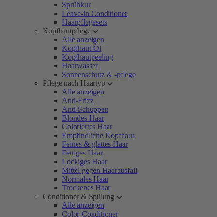
Sprühkur
Leave-in Conditioner
Haarpflegesets
Kopfhautpflege
Alle anzeigen
Kopfhaut-Öl
Kopfhautpeeling
Haarwasser
Sonnenschutz & -pflege
Pflege nach Haartyp
Alle anzeigen
Anti-Frizz
Anti-Schuppen
Blondes Haar
Coloriertes Haar
Empfindliche Kopfhaut
Feines & glattes Haar
Fettiges Haar
Lockiges Haar
Mittel gegen Haarausfall
Normales Haar
Trockenes Haar
Conditioner & Spülung
Alle anzeigen
Color-Conditioner