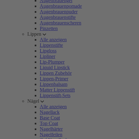
Augenbrauengel
Augenbrauenpomade
Augenbrauenpuder
Augenbrauenstifte
Augenbrauenscheren
Pinzetten
Lippen
Alle anzeigen
Lippenstifte
Lipgloss
Lipliner
Lip-Plumper
Liquid Lipstick
Lippen Zubehör
Lippen-Primer
Lippenbalsam
Matter Lippenstift
Lippenstift-Sets
Nägel
Alle anzeigen
Nagellack
Base Coat
Top Coat
Nagelhärter
Nagelfeilen