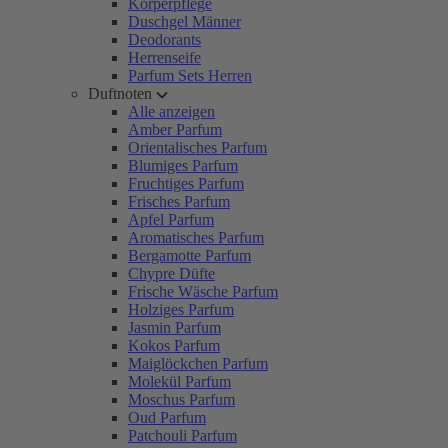
Körperpflege
Duschgel Männer
Deodorants
Herrenseife
Parfum Sets Herren
Duftnoten
Alle anzeigen
Amber Parfum
Orientalisches Parfum
Blumiges Parfum
Fruchtiges Parfum
Frisches Parfum
Apfel Parfum
Aromatisches Parfum
Bergamotte Parfum
Chypre Düfte
Frische Wäsche Parfum
Holziges Parfum
Jasmin Parfum
Kokos Parfum
Maiglöckchen Parfum
Molekül Parfum
Moschus Parfum
Oud Parfum
Patchouli Parfum