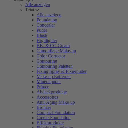
Alle anzeigen
Teint
Alle anzeigen
Foundation
Concealer
Puder
Blush
Highlighter
BB- & CC-Cream
Camouflage Make-up
Color Corrector
Contouring
Contouring Paletten
Fixing Spray & Fixierpuder
Make-up Entferner
Mineralpuder
Primer
Abdeckprodukte
Accessoires
Anti-Aging Make-up
Bronzer
Compact-Foundation
Creme-Foundation
Effektprodukte
Flüssige Foundation