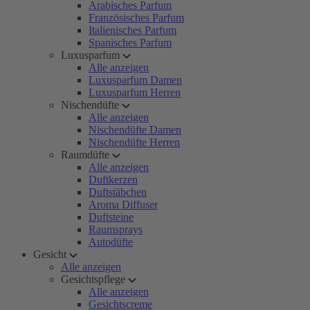
Arabisches Parfum
Französisches Parfum
Italienisches Parfum
Spanisches Parfum
Luxusparfum
Alle anzeigen
Luxusparfum Damen
Luxusparfum Herren
Nischendüfte
Alle anzeigen
Nischendüfte Damen
Nischendüfte Herren
Raumdüfte
Alle anzeigen
Duftkerzen
Duftstäbchen
Aroma Diffuser
Duftsteine
Raumsprays
Autodüfte
Gesicht
Alle anzeigen
Gesichtspflege
Alle anzeigen
Gesichtscreme