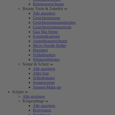
Reinigungsschaum
Beauty Tools & Zubehör
Alle anzeigen
Gesichtsmassage
Gesichtsreinigungsbürsten
Gesichtsreinigungstools
Gua Sha Steine
Kosmetikspiegel
Augenbrauenscheren
Micro Needle Roller
Pinzetten
Schlafmasken
Wimpernbürsten
Sonne & Schutz
Alle anzeigen
After Sun
Selbstbräuner
Sonnencreme
Sonnen-Make-up
Körper
Alle anzeigen
Körperpflege
Alle anzeigen
Bodylotion
Deodorant