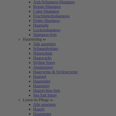
Anti-Schuppen-Shampoo
Repair-Shampoo
Color-Shampoo
Feuchtigkeitsshampoo
Festes Shampoo
Haarseife
Lockenshampoo
Shampoo-Sets
Haarstyling
Alle anzeigen
Schaumfestiger
Hitzeschutz
Haarwachs
Styling Spray
Ansatzspray
Haarcreme & Stylingcreme
Haargel
Haarpuder
Haarspray
Haarstyling-Sets
Sea Salt Spray
Leave-In Pflege
Alle anzeigen
Haaröl
Haarserum