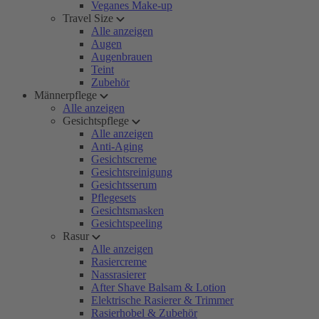
Veganes Make-up
Travel Size
Alle anzeigen
Augen
Augenbrauen
Teint
Zubehör
Männerpflege
Alle anzeigen
Gesichtspflege
Alle anzeigen
Anti-Aging
Gesichtscreme
Gesichtsreinigung
Gesichtsserum
Pflegesets
Gesichtsmasken
Gesichtspeeling
Rasur
Alle anzeigen
Rasiercreme
Nassrasierer
After Shave Balsam & Lotion
Elektrische Rasierer & Trimmer
Rasierhobel & Zubehör