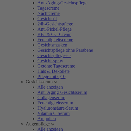
Anti-Aging-Gesichtspflege
Tagescreme
Nachtcreme
Gesichtsöl
24h-Gesichtspflege
Anti-Pickel-Pflege
BB- & CC-Cream
Feuchtigkeitscreme
Gesichtsmasken
Gesichtspflege ohne Parabene
Gesichtspflegesets
Gesichtsspray
Getönte Tagescreme
Hals & Dekolleté
Pflege mit Q10
Gesichtsserum
Alle anzeigen
Anti-Aging-Gesichtsserum
Collagenserum
Feuchtigkeitsserum
Hyaluronsäure-Serum
Vitamin C Serum
Ampullen
Augenpflege
Alle anzeigen