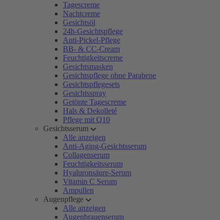
Tagescreme
Nachtcreme
Gesichtsöl
24h-Gesichtspflege
Anti-Pickel-Pflege
BB- & CC-Cream
Feuchtigkeitscreme
Gesichtsmasken
Gesichtspflege ohne Parabene
Gesichtspflegesets
Gesichtsspray
Getönte Tagescreme
Hals & Dekolleté
Pflege mit Q10
Gesichtsserum
Alle anzeigen
Anti-Aging-Gesichtsserum
Collagenserum
Feuchtigkeitsserum
Hyaluronsäure-Serum
Vitamin C Serum
Ampullen
Augenpflege
Alle anzeigen
Augenbrauenserum