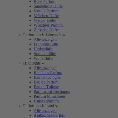
Rose Parfum
Sandelholz Düfte
Vanille Parfum
Veilchen Düfte
Vetiver Düfte
Würziges Parfum
Zitrische Düfte
Parfum nach Jahreszeit
Alle anzeigen
Frühlingsdüfte
Herbstdüfte
Sommerdüfte
Winterdüfte
Highlights
Alle anzeigen
Beliebtes Parfum
Eau de Cologne
Eau de Parfum
Eau de Toilette
Parfum auf Rechnung
Parfum Miniaturen
Unisex Parfum
Parfum nach Land
Alle anzeigen
Arabisches Parfum