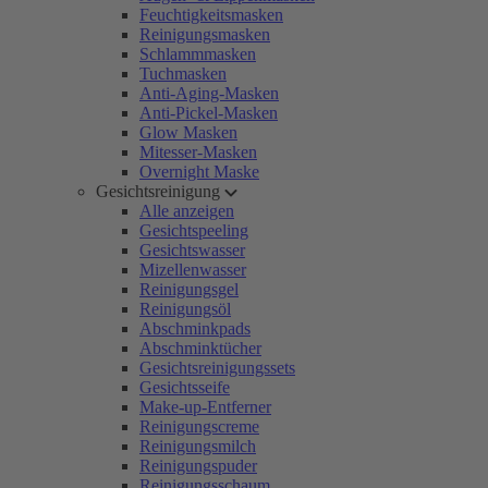
Feuchtigkeitsmasken
Reinigungsmasken
Schlammmasken
Tuchmasken
Anti-Aging-Masken
Anti-Pickel-Masken
Glow Masken
Mitesser-Masken
Overnight Maske
Gesichtsreinigung
Alle anzeigen
Gesichtspeeling
Gesichtswasser
Mizellenwasser
Reinigungsgel
Reinigungsöl
Abschminkpads
Abschminktücher
Gesichtsreinigungssets
Gesichtsseife
Make-up-Entferner
Reinigungscreme
Reinigungsmilch
Reinigungspuder
Reinigungsschaum