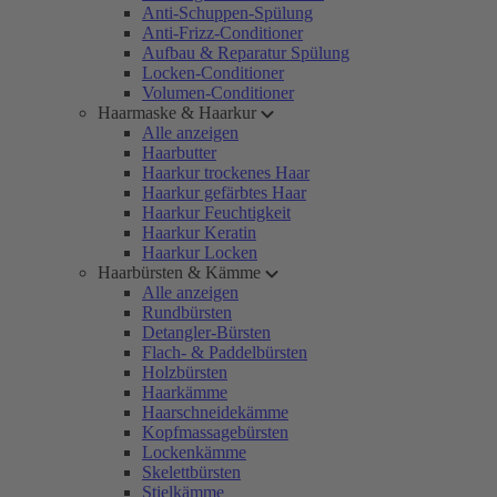
Anti-Schuppen-Spülung
Anti-Frizz-Conditioner
Aufbau & Reparatur Spülung
Locken-Conditioner
Volumen-Conditioner
Haarmaske & Haarkur
Alle anzeigen
Haarbutter
Haarkur trockenes Haar
Haarkur gefärbtes Haar
Haarkur Feuchtigkeit
Haarkur Keratin
Haarkur Locken
Haarbürsten & Kämme
Alle anzeigen
Rundbürsten
Detangler-Bürsten
Flach- & Paddelbürsten
Holzbürsten
Haarkämme
Haarschneidekämme
Kopfmassagebürsten
Lockenkämme
Skelettbürsten
Stielkämme