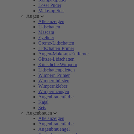
Loser Puder
Make-up Sets
Augen
Alle anzeigen
Lidschatten
Mascara
Eyeliner
Creme-Lidschatten
Lidschatten-Primer
Augen-Make-up-Entferner
Glitzer-Lidschatten
Künstliche Wimpern
Lidschattenpaletten
Wimpern-Primer
Wimpernbürsten
Wimpernkleber
Wimpernzangen
Augenbrauenfarbe
Kajal
Sets
Augenbrauen
Alle anzeigen
Augenbrauenfarbe
Augenbrauengel