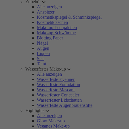
Zubehör
Alle anzeigen
Anspitzer
Kosmetikspiegel & Schminkspiegel
Kosmetiktaschen
Make-up Leerpaletten
Make-up Schwämme
Blotting Paper
Nägel
Augen
Lippen
Sets
Teint
Wasserfestes Make-up
Alle anzeigen
Wasserfeste Eyeliner
Wasserfeste Foundation
Wasserfeste Mascara
Wasserfester Concealer
Wasserfester Lidschatten
Wasserfeste Augenbrauenstifte
Highlights
Alle anzeigen
Glow Make-up
Veganes Make-up