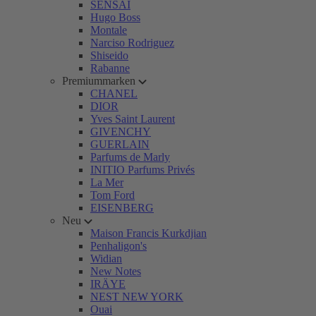
SENSAI
Hugo Boss
Montale
Narciso Rodriguez
Shiseido
Rabanne
Premiummarken
CHANEL
DIOR
Yves Saint Laurent
GIVENCHY
GUERLAIN
Parfums de Marly
INITIO Parfums Privés
La Mer
Tom Ford
EISENBERG
Neu
Maison Francis Kurkdjian
Penhaligon's
Widian
New Notes
IRÄYE
NEST NEW YORK
Ouai