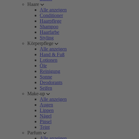
Haare
Alle anzeigen
Conditioner
Haarpflege
Shampoo
Haarfarbe
Styling
Körperpflege
Alle anzeigen
Hand & Fuß
Lotionen
Öle
Reinigung
Sonne
Deodorants
Seifen
Make-up
Alle anzeigen
Augen
Lippen
Nägel
Pinsel
Teint
Parfum
Alle anzeigen