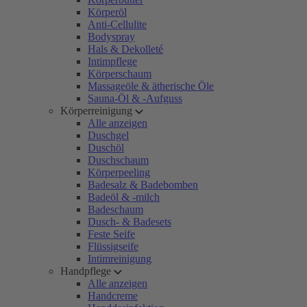
Körperöl
Anti-Cellulite
Bodyspray
Hals & Dekolleté
Intimpflege
Körperschaum
Massageöle & ätherische Öle
Sauna-Öl & -Aufguss
Körperreinigung
Alle anzeigen
Duschgel
Duschöl
Duschschaum
Körperpeeling
Badesalz & Badebomben
Badeöl & -milch
Badeschaum
Dusch- & Badesets
Feste Seife
Flüssigseife
Intimreinigung
Handpflege
Alle anzeigen
Handcreme