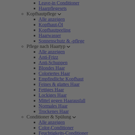
Leave-in Conditioner
Haarpflegesets
Kopfhautpflege
Alle anzeigen
Kopfhaut-Öl
Kopfhautpeeling
Haarwasser
Sonnenschutz & -pflege
Pflege nach Haartyp
Alle anzeigen
Anti-Frizz
Anti-Schuppen
Blondes Haar
Coloriertes Haar
Empfindliche Kopfhaut
Feines & glattes Haar
Fettiges Haar
Lockiges Haar
Mittel gegen Haarausfall
Normales Haar
Trockenes Haar
Conditioner & Spülung
Alle anzeigen
Color-Conditioner
Feuchtigkeits-Conditioner