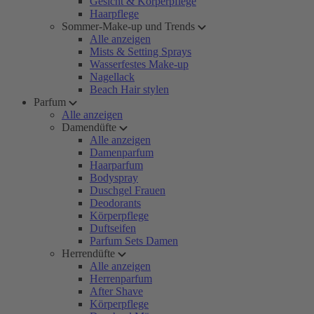
Gesicht & Körperpflege
Haarpflege
Sommer-Make-up und Trends
Alle anzeigen
Mists & Setting Sprays
Wasserfestes Make-up
Nagellack
Beach Hair stylen
Parfum
Alle anzeigen
Damendüfte
Alle anzeigen
Damenparfum
Haarparfum
Bodyspray
Duschgel Frauen
Deodorants
Körperpflege
Duftseifen
Parfum Sets Damen
Herrendüfte
Alle anzeigen
Herrenparfum
After Shave
Körperpflege