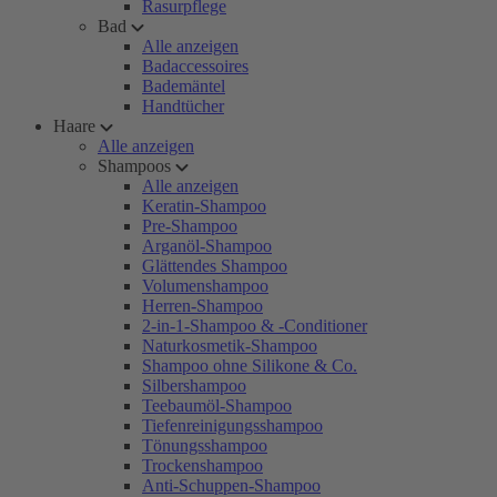
Rasurpflege
Bad
Alle anzeigen
Badaccessoires
Bademäntel
Handtücher
Haare
Alle anzeigen
Shampoos
Alle anzeigen
Keratin-Shampoo
Pre-Shampoo
Arganöl-Shampoo
Glättendes Shampoo
Volumenshampoo
Herren-Shampoo
2-in-1-Shampoo & -Conditioner
Naturkosmetik-Shampoo
Shampoo ohne Silikone & Co.
Silbershampoo
Teebaumöl-Shampoo
Tiefenreinigungsshampoo
Tönungsshampoo
Trockenshampoo
Anti-Schuppen-Shampoo