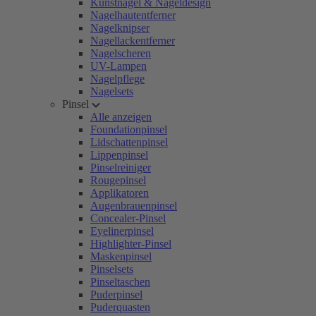
Kunstnägel & Nageldesign
Nagelhautentferner
Nagelknipser
Nagellackentferner
Nagelscheren
UV-Lampen
Nagelpflege
Nagelsets
Pinsel
Alle anzeigen
Foundationpinsel
Lidschattenpinsel
Lippenpinsel
Pinselreiniger
Rougepinsel
Applikatoren
Augenbrauenpinsel
Concealer-Pinsel
Eyelinerpinsel
Highlighter-Pinsel
Maskenpinsel
Pinselsets
Pinseltaschen
Puderpinsel
Puderquasten