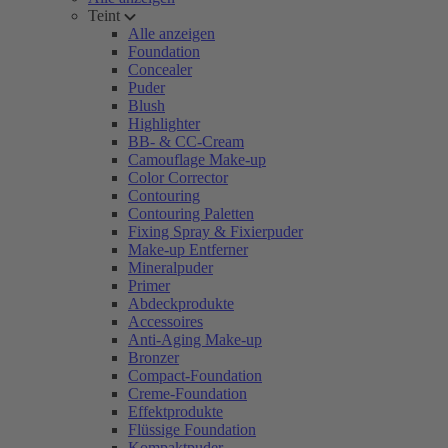
Teint
Alle anzeigen
Foundation
Concealer
Puder
Blush
Highlighter
BB- & CC-Cream
Camouflage Make-up
Color Corrector
Contouring
Contouring Paletten
Fixing Spray & Fixierpuder
Make-up Entferner
Mineralpuder
Primer
Abdeckprodukte
Accessoires
Anti-Aging Make-up
Bronzer
Compact-Foundation
Creme-Foundation
Effektprodukte
Flüssige Foundation
Kompaktpuder