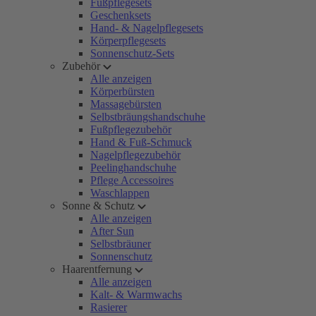
Fußpflegesets
Geschenksets
Hand- & Nagelpflegesets
Körperpflegesets
Sonnenschutz-Sets
Zubehör
Alle anzeigen
Körperbürsten
Massagebürsten
Selbstbräungshandschuhe
Fußpflegezubehör
Hand & Fuß-Schmuck
Nagelpflegezubehör
Peelinghandschuhe
Pflege Accessoires
Waschlappen
Sonne & Schutz
Alle anzeigen
After Sun
Selbstbräuner
Sonnenschutz
Haarentfernung
Alle anzeigen
Kalt- & Warmwachs
Rasierer