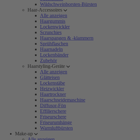
Wildschweinborsten-Bürsten
Haar-Accessoires
Alle anzeigen
Haargummis
Lockenwickler
Scrunchies
Haarspangen & -klammern
Sprühflaschen
Haarnadeln
Lockenbänder
Zubehör
Haarstyling-Geräte
Alle anzeigen
Glätteisen
Lockenstäbe
Heizwickler
Haartrockner
Haarschneidemaschine
Diffusor-Fön
Effilierschere
Friseurschere
Friseurumhänge
Warmluftbürsten
Make-up
Alle anzeigen