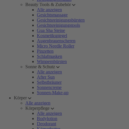
Beauty Tools & Zubehör
Alle anzeigen
Gesichtsmassage
Gesichtsreinigungsbürsten
Gesichtsreinigungstools
Gua Sha Steine
Kosmetikspiegel
Augenbrauenscheren
Micro Needle Roller
Pinzetten
Schlafmasken
Wimpernbürsten
Sonne & Schutz
Alle anzeigen
After Sun
Selbstbräuner
Sonnencreme
Sonnen-Make-up
Körper
Alle anzeigen
Körperpflege
Alle anzeigen
Bodylotion
Deodorant
Körperbutter