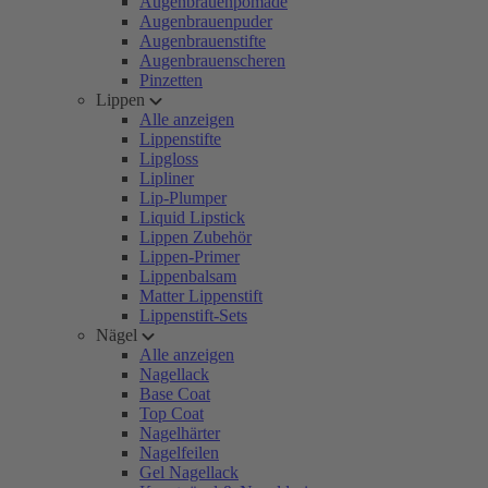
Augenbrauenpomade
Augenbrauenpuder
Augenbrauenstifte
Augenbrauenscheren
Pinzetten
Lippen
Alle anzeigen
Lippenstifte
Lipgloss
Lipliner
Lip-Plumper
Liquid Lipstick
Lippen Zubehör
Lippen-Primer
Lippenbalsam
Matter Lippenstift
Lippenstift-Sets
Nägel
Alle anzeigen
Nagellack
Base Coat
Top Coat
Nagelhärter
Nagelfeilen
Gel Nagellack