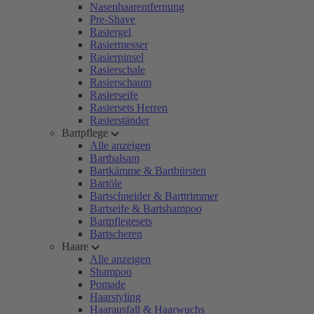
Nasenhaarentfernung
Pre-Shave
Rasiergel
Rasiermesser
Rasierpinsel
Rasierschale
Rasierschaum
Rasierseife
Rasiersets Herren
Rasierständer
Bartpflege
Alle anzeigen
Bartbalsam
Bartkämme & Bartbürsten
Bartöle
Bartschneider & Barttrimmer
Bartseife & Bartshampoo
Bartpflegesets
Bartscheren
Haare
Alle anzeigen
Shampoo
Pomade
Haarstyling
Haarausfall & Haarwuchs