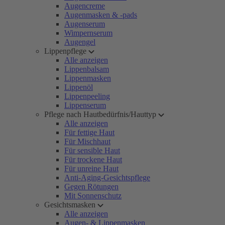
Augencreme
Augenmasken & -pads
Augenserum
Wimpernserum
Augengel
Lippenpflege
Alle anzeigen
Lippenbalsam
Lippenmasken
Lippenöl
Lippenpeeling
Lippenserum
Pflege nach Hautbedürfnis/Hauttyp
Alle anzeigen
Für fettige Haut
Für Mischhaut
Für sensible Haut
Für trockene Haut
Für unreine Haut
Anti-Aging-Gesichtspflege
Gegen Rötungen
Mit Sonnenschutz
Gesichtsmasken
Alle anzeigen
Augen- & Lippenmasken