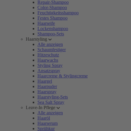
Repair-Shampoo
Color-Shampoo
Feuchtigkeitsshampoo
Festes Shampoo
Haarseife
Lockenshampoo
Shampoo-Sets
Haarstyling
Alle anzeigen
Schaumfestiger
Hitzeschutz
Haarwachs
Styling Spray
Ansatzspray
Haarcreme & Stylingcreme
Haargel
Haarpuder
Haarspray
Haarstyling-Sets
Sea Salt Spray
Leave-In Pflege
Alle anzeigen
Haaröl
Haarserum
Sprühkur