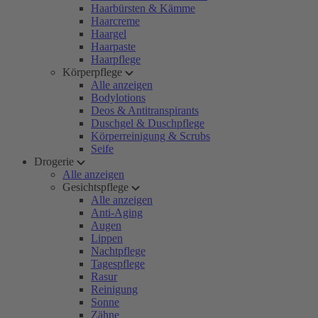
Haarbürsten & Kämme
Haarcreme
Haargel
Haarpaste
Haarpflege
Körperpflege
Alle anzeigen
Bodylotions
Deos & Antitranspirants
Duschgel & Duschpflege
Körperreinigung & Scrubs
Seife
Drogerie
Alle anzeigen
Gesichtspflege
Alle anzeigen
Anti-Aging
Augen
Lippen
Nachtpflege
Tagespflege
Rasur
Reinigung
Sonne
Zähne