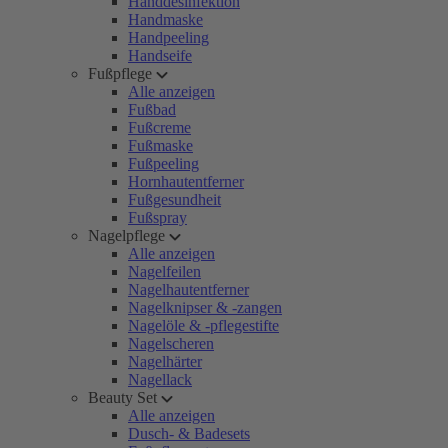
Handdesinfektion
Handmaske
Handpeeling
Handseife
Fußpflege
Alle anzeigen
Fußbad
Fußcreme
Fußmaske
Fußpeeling
Hornhautentferner
Fußgesundheit
Fußspray
Nagelpflege
Alle anzeigen
Nagelfeilen
Nagelhautentferner
Nagelknipser & -zangen
Nagelöle & -pflegestifte
Nagelscheren
Nagelhärter
Nagellack
Beauty Set
Alle anzeigen
Dusch- & Badesets