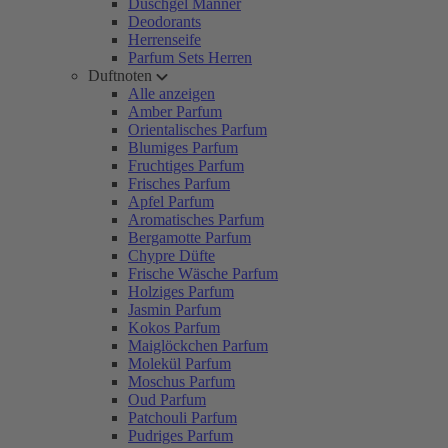
Duschgel Männer
Deodorants
Herrenseife
Parfum Sets Herren
Duftnoten
Alle anzeigen
Amber Parfum
Orientalisches Parfum
Blumiges Parfum
Fruchtiges Parfum
Frisches Parfum
Apfel Parfum
Aromatisches Parfum
Bergamotte Parfum
Chypre Düfte
Frische Wäsche Parfum
Holziges Parfum
Jasmin Parfum
Kokos Parfum
Maiglöckchen Parfum
Molekül Parfum
Moschus Parfum
Oud Parfum
Patchouli Parfum
Pudriges Parfum