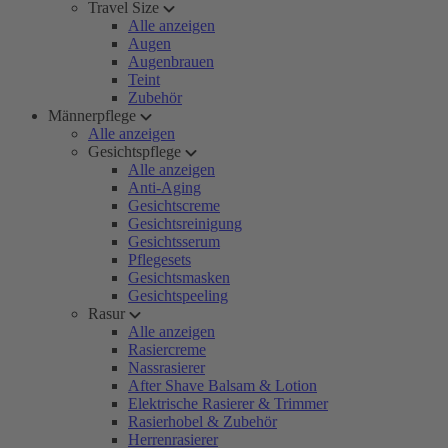
Travel Size
Alle anzeigen
Augen
Augenbrauen
Teint
Zubehör
Männerpflege
Alle anzeigen
Gesichtspflege
Alle anzeigen
Anti-Aging
Gesichtscreme
Gesichtsreinigung
Gesichtsserum
Pflegesets
Gesichtsmasken
Gesichtspeeling
Rasur
Alle anzeigen
Rasiercreme
Nassrasierer
After Shave Balsam & Lotion
Elektrische Rasierer & Trimmer
Rasierhobel & Zubehör
Herrenrasierer