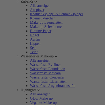
Zubehör
Alle anzeigen
Anspitzer
Kosmetikspiegel & Schminkspiegel
Kosmetiktaschen
Make-up Leerpaletten
Make-up Schwämme
Blotting Paper
Nägel
Augen
Lippen
Sets
Teint
Wasserfestes Make-up
Alle anzeigen
Wasserfeste Eyeliner
Wasserfeste Foundation
Wasserfeste Mascara
Wasserfester Concealer
Wasserfester Lidschatten
Wasserfeste Augenbrauenstifte
Highlights
Alle anzeigen
Glow Make-up
Veganes Make-up