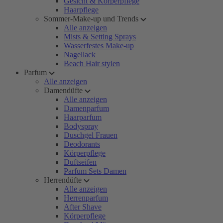
Gesicht & Körperpflege
Haarpflege
Sommer-Make-up und Trends
Alle anzeigen
Mists & Setting Sprays
Wasserfestes Make-up
Nagellack
Beach Hair stylen
Parfum
Alle anzeigen
Damendüfte
Alle anzeigen
Damenparfum
Haarparfum
Bodyspray
Duschgel Frauen
Deodorants
Körperpflege
Duftseifen
Parfum Sets Damen
Herrendüfte
Alle anzeigen
Herrenparfum
After Shave
Körperpflege