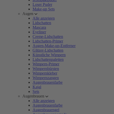
Loser Puder
Make-up Sets
Augen
Alle anzeigen
Lidschatten
Mascara
Eyeliner
Creme-Lidschatten
Lidschatten-Primer
Augen-Make-up-Entferner
Glitzer-Lidschatten
Künstliche Wimpern
Lidschattenpaletten
Wimpern-Primer
Wimpernbürsten
Wimpernkleber
Wimpernzangen
Augenbrauenfarbe
Kajal
Sets
Augenbrauen
Alle anzeigen
Augenbrauenfarbe
Augenbrauengel