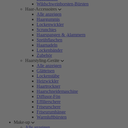
Wildschweinborsten-Bürsten
Haar-Accessoires
Alle anzeigen
Haargummis
Lockenwickler
Scrunchies
Haarspangen & -klammern
Sprühflaschen
Haarnadeln
Lockenbänder
Zubehör
Haarstyling-Geräte
Alle anzeigen
Glätteisen
Lockenstäbe
Heizwickler
Haartrockner
Haarschneidemaschine
Diffusor-Fön
Effilierschere
Friseurschere
Friseurumhänge
Warmluftbürsten
Make-up
Alle anzeigen