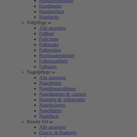
Handdesinfektion
Handmaske
Handpeeling
Handseife
Fußpflege
Alle anzeigen
Fußbad
Fußcreme
Fußmaske
Fußpeeling
Hornhautentferner
Fußgesundheit
Fußspray
Nagelpflege
Alle anzeigen
Nagelfeilen
Nagelhautentferner
Nagelknipser & -zangen
Nagelöle & -pflegestifte
Nagelscheren
Nagelhärter
Nagellack
Beauty Set
Alle anzeigen
Dusch- & Badesets