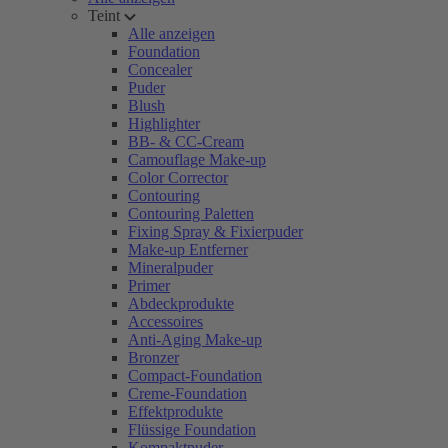
Teint
Alle anzeigen
Foundation
Concealer
Puder
Blush
Highlighter
BB- & CC-Cream
Camouflage Make-up
Color Corrector
Contouring
Contouring Paletten
Fixing Spray & Fixierpuder
Make-up Entferner
Mineralpuder
Primer
Abdeckprodukte
Accessoires
Anti-Aging Make-up
Bronzer
Compact-Foundation
Creme-Foundation
Effektprodukte
Flüssige Foundation
Kompaktpuder