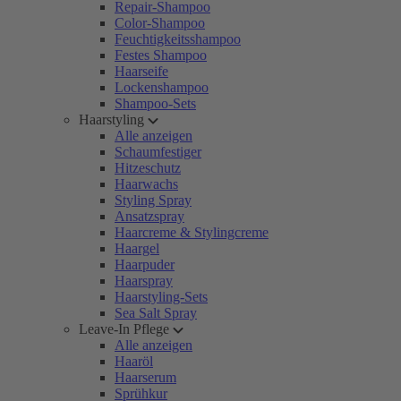
Repair-Shampoo
Color-Shampoo
Feuchtigkeitsshampoo
Festes Shampoo
Haarseife
Lockenshampoo
Shampoo-Sets
Haarstyling
Alle anzeigen
Schaumfestiger
Hitzeschutz
Haarwachs
Styling Spray
Ansatzspray
Haarcreme & Stylingcreme
Haargel
Haarpuder
Haarspray
Haarstyling-Sets
Sea Salt Spray
Leave-In Pflege
Alle anzeigen
Haaröl
Haarserum
Sprühkur