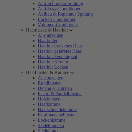
Anti-Schuppen-Spülung
Anti-Frizz-Conditioner
Aufbau & Reparatur Spülung
Locken-Conditioner
Volumen-Conditioner
Haarmaske & Haarkur
Alle anzeigen
Haarbutter
Haarkur trockenes Haar
Haarkur gefärbtes Haar
Haarkur Feuchtigkeit
Haarkur Keratin
Haarkur Locken
Haarbürsten & Kämme
Alle anzeigen
Rundbürsten
Detangler-Bürsten
Flach- & Paddelbürsten
Holzbürsten
Haarkämme
Haarschneidekämme
Kopfmassagebürsten
Lockenkämme
Skelettbürsten
Stielkämme