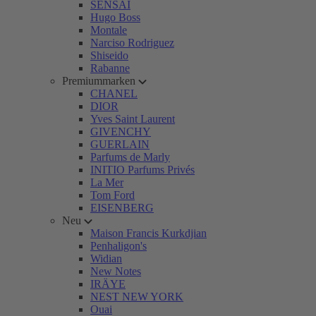
SENSAI
Hugo Boss
Montale
Narciso Rodriguez
Shiseido
Rabanne
Premiummarken
CHANEL
DIOR
Yves Saint Laurent
GIVENCHY
GUERLAIN
Parfums de Marly
INITIO Parfums Privés
La Mer
Tom Ford
EISENBERG
Neu
Maison Francis Kurkdjian
Penhaligon's
Widian
New Notes
IRÄYE
NEST NEW YORK
Ouai