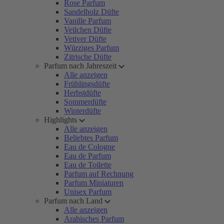
Rose Parfum
Sandelholz Düfte
Vanille Parfum
Veilchen Düfte
Vetiver Düfte
Würziges Parfum
Zitrische Düfte
Parfum nach Jahreszeit
Alle anzeigen
Frühlingsdüfte
Herbstdüfte
Sommerdüfte
Winterdüfte
Highlights
Alle anzeigen
Beliebtes Parfum
Eau de Cologne
Eau de Parfum
Eau de Toilette
Parfum auf Rechnung
Parfum Miniaturen
Unisex Parfum
Parfum nach Land
Alle anzeigen
Arabisches Parfum