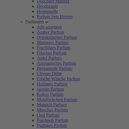
Duschgel Männer
Deodorants
Herrenseife
Parfum Sets Herren
Duftnoten
Alle anzeigen
Amber Parfum
Orientalisches Parfum
Blumiges Parfum
Fruchtiges Parfum
Frisches Parfum
Apfel Parfum
Aromatisches Parfum
Bergamotte Parfum
Chypre Düfte
Frische Wäsche Parfum
Holziges Parfum
Jasmin Parfum
Kokos Parfum
Maiglöckchen Parfum
Molekül Parfum
Moschus Parfum
Oud Parfum
Patchouli Parfum
Pudriges Parfum