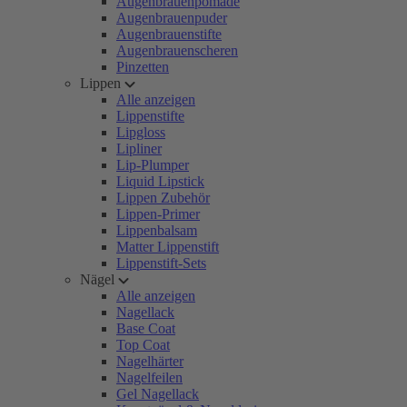
Augenbrauenpomade
Augenbrauenpuder
Augenbrauenstifte
Augenbrauenscheren
Pinzetten
Lippen
Alle anzeigen
Lippenstifte
Lipgloss
Lipliner
Lip-Plumper
Liquid Lipstick
Lippen Zubehör
Lippen-Primer
Lippenbalsam
Matter Lippenstift
Lippenstift-Sets
Nägel
Alle anzeigen
Nagellack
Base Coat
Top Coat
Nagelhärter
Nagelfeilen
Gel Nagellack