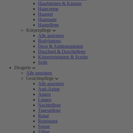
Haarbürsten & Kämme
Haarcreme
Haargel
Haarpaste
Haarpflege
Körperpflege
Alle anzeigen
Bodylotions
Deos & Antitranspirants
Duschgel & Duschpflege
Körperreinigung & Scrubs
Seife
Drogerie
Alle anzeigen
Gesichtspflege
Alle anzeigen
Anti-Aging
Augen
Lippen
Nachtpflege
Tagespflege
Rasur
Reinigung
Sonne
Zähne