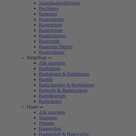
Nasenhaarentfernung
Pre-Shave
Rasiergel
Rasiermesser
Rasierpinsel
Rasierschale
Rasierschaum
Rasierseife
Rasiersets Herren
Rasierständer
Bartpflege
Alle anzeigen
Bartbalsam
Bartkämme & Bartbürsten
Bartöle
Bartschneider & Barttrimmer
Bartseife & Bartshampoo
Bartpflegesets
Bartscheren
Haare
Alle anzeigen
Shampoo
Pomade
Haarstyling
Haarausfall & Haarwuchs