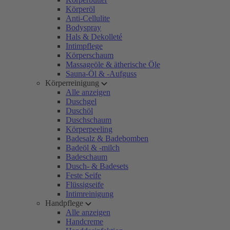
Körperöl
Anti-Cellulite
Bodyspray
Hals & Dekolleté
Intimpflege
Körperschaum
Massageöle & ätherische Öle
Sauna-Öl & -Aufguss
Körperreinigung
Alle anzeigen
Duschgel
Duschöl
Duschschaum
Körperpeeling
Badesalz & Badebomben
Badeöl & -milch
Badeschaum
Dusch- & Badesets
Feste Seife
Flüssigseife
Intimreinigung
Handpflege
Alle anzeigen
Handcreme