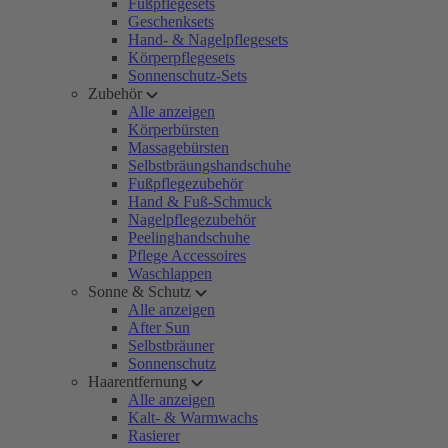
Fußpflegesets
Geschenksets
Hand- & Nagelpflegesets
Körperpflegesets
Sonnenschutz-Sets
Zubehör
Alle anzeigen
Körperbürsten
Massagebürsten
Selbstbräungshandschuhe
Fußpflegezubehör
Hand & Fuß-Schmuck
Nagelpflegezubehör
Peelinghandschuhe
Pflege Accessoires
Waschlappen
Sonne & Schutz
Alle anzeigen
After Sun
Selbstbräuner
Sonnenschutz
Haarentfernung
Alle anzeigen
Kalt- & Warmwachs
Rasierer