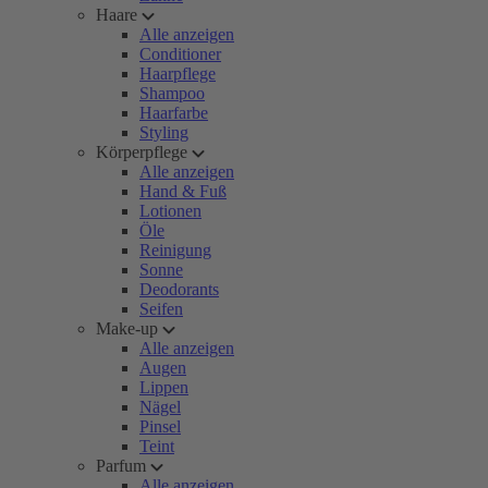
Haare
Alle anzeigen
Conditioner
Haarpflege
Shampoo
Haarfarbe
Styling
Körperpflege
Alle anzeigen
Hand & Fuß
Lotionen
Öle
Reinigung
Sonne
Deodorants
Seifen
Make-up
Alle anzeigen
Augen
Lippen
Nägel
Pinsel
Teint
Parfum
Alle anzeigen