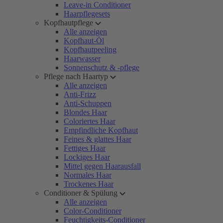
Leave-in Conditioner
Haarpflegesets
Kopfhautpflege
Alle anzeigen
Kopfhaut-Öl
Kopfhautpeeling
Haarwasser
Sonnenschutz & -pflege
Pflege nach Haartyp
Alle anzeigen
Anti-Frizz
Anti-Schuppen
Blondes Haar
Coloriertes Haar
Empfindliche Kopfhaut
Feines & glattes Haar
Fettiges Haar
Lockiges Haar
Mittel gegen Haarausfall
Normales Haar
Trockenes Haar
Conditioner & Spülung
Alle anzeigen
Color-Conditioner
Feuchtigkeits-Conditioner