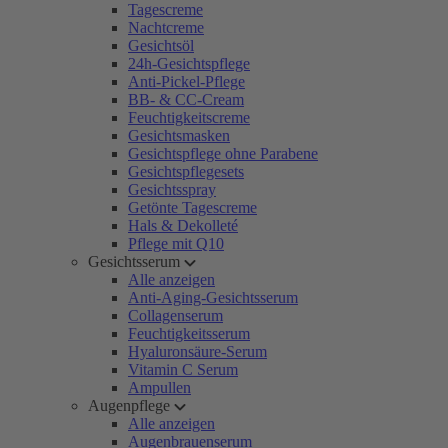
Tagescreme
Nachtcreme
Gesichtsöl
24h-Gesichtspflege
Anti-Pickel-Pflege
BB- & CC-Cream
Feuchtigkeitscreme
Gesichtsmasken
Gesichtspflege ohne Parabene
Gesichtspflegesets
Gesichtsspray
Getönte Tagescreme
Hals & Dekolleté
Pflege mit Q10
Gesichtsserum
Alle anzeigen
Anti-Aging-Gesichtsserum
Collagenserum
Feuchtigkeitsserum
Hyaluronsäure-Serum
Vitamin C Serum
Ampullen
Augenpflege
Alle anzeigen
Augenbrauenserum