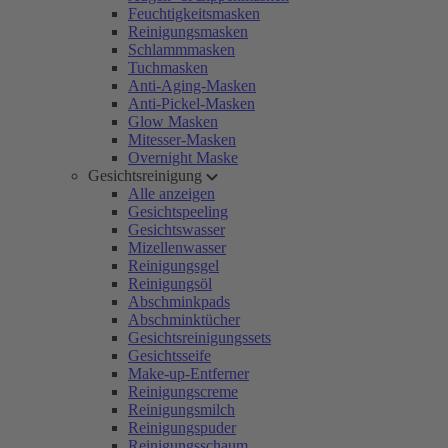
Feuchtigkeitsmasken
Reinigungsmasken
Schlammmasken
Tuchmasken
Anti-Aging-Masken
Anti-Pickel-Masken
Glow Masken
Mitesser-Masken
Overnight Maske
Gesichtsreinigung
Alle anzeigen
Gesichtspeeling
Gesichtswasser
Mizellenwasser
Reinigungsgel
Reinigungsöl
Abschminkpads
Abschminktücher
Gesichtsreinigungssets
Gesichtsseife
Make-up-Entferner
Reinigungscreme
Reinigungsmilch
Reinigungspuder
Reinigungsschaum