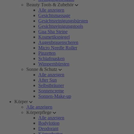
Beauty Tools & Zubehör
Alle anzeigen
Gesichtsmassage
Gesichtsreinigungsbürsten
Gesichtsreinigungstools
Gua Sha Steine
Kosmetikspiegel
Augenbrauenscheren
Micro Needle Roller
Pinzetten
Schlafmasken
Wimpernbürsten
Sonne & Schutz
Alle anzeigen
After Sun
Selbstbräuner
Sonnencreme
Sonnen-Make-up
Körper
Alle anzeigen
Körperpflege
Alle anzeigen
Bodylotion
Deodorant
Körperbutter