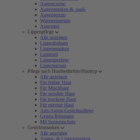
Augencreme
Augenmasken & -pads
Augenserum
Wimpernserum
Augengel
Lippenpflege
Alle anzeigen
Lippenbalsam
Lippenmasken
Lippenöl
Lippenpeeling
Lippenserum
Pflege nach Hautbedürfnis/Hauttyp
Alle anzeigen
Für fettige Haut
Für Mischhaut
Für sensible Haut
Für trockene Haut
Für unreine Haut
Anti-Aging-Gesichtspflege
Gegen Rötungen
Mit Sonnenschutz
Gesichtsmasken
Alle anzeigen
Augen- & Lippenmasken