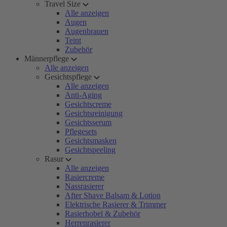
Travel Size
Alle anzeigen
Augen
Augenbrauen
Teint
Zubehör
Männerpflege
Alle anzeigen
Gesichtspflege
Alle anzeigen
Anti-Aging
Gesichtscreme
Gesichtsreinigung
Gesichtsserum
Pflegesets
Gesichtsmasken
Gesichtspeeling
Rasur
Alle anzeigen
Rasiercreme
Nassrasierer
After Shave Balsam & Lotion
Elektrische Rasierer & Trimmer
Rasierhobel & Zubehör
Herrenrasierer