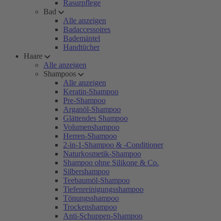
Rasurpflege
Bad
Alle anzeigen
Badaccessoires
Bademäntel
Handtücher
Haare
Alle anzeigen
Shampoos
Alle anzeigen
Keratin-Shampoo
Pre-Shampoo
Arganöl-Shampoo
Glättendes Shampoo
Volumenshampoo
Herren-Shampoo
2-in-1-Shampoo & -Conditioner
Naturkosmetik-Shampoo
Shampoo ohne Silikone & Co.
Silbershampoo
Teebaumöl-Shampoo
Tiefenreinigungsshampoo
Tönungsshampoo
Trockenshampoo
Anti-Schuppen-Shampoo