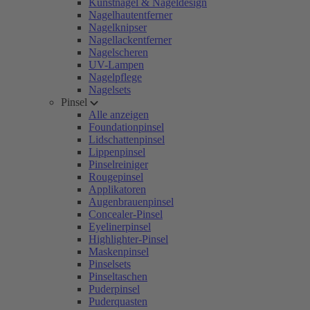
Kunstnägel & Nageldesign
Nagelhautentferner
Nagelknipser
Nagellackentferner
Nagelscheren
UV-Lampen
Nagelpflege
Nagelsets
Pinsel
Alle anzeigen
Foundationpinsel
Lidschattenpinsel
Lippenpinsel
Pinselreiniger
Rougepinsel
Applikatoren
Augenbrauenpinsel
Concealer-Pinsel
Eyelinerpinsel
Highlighter-Pinsel
Maskenpinsel
Pinselsets
Pinseltaschen
Puderpinsel
Puderquasten