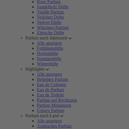
Rose Parfum
Sandelholz Düfte
Vanille Parfum
Veilchen Düfte
Vetiver Düfte
Würziges Parfum
Zitrische Düfte
Parfum nach Jahreszeit
Alle anzeigen
Frühlingsdüfte
Herbstdüfte
Sommerdüfte
Winterdüfte
Highlights
Alle anzeigen
Beliebtes Parfum
Eau de Cologne
Eau de Parfum
Eau de Toilette
Parfum auf Rechnung
Parfum Miniaturen
Unisex Parfum
Parfum nach Land
Alle anzeigen
Arabisches Parfum