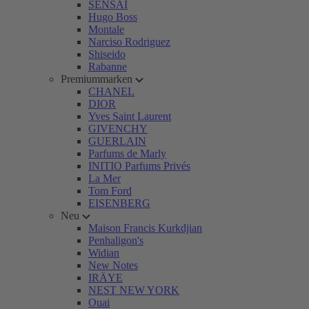
SENSAI
Hugo Boss
Montale
Narciso Rodriguez
Shiseido
Rabanne
Premiummarken
CHANEL
DIOR
Yves Saint Laurent
GIVENCHY
GUERLAIN
Parfums de Marly
INITIO Parfums Privés
La Mer
Tom Ford
EISENBERG
Neu
Maison Francis Kurkdjian
Penhaligon's
Widian
New Notes
IRÄYE
NEST NEW YORK
Ouai