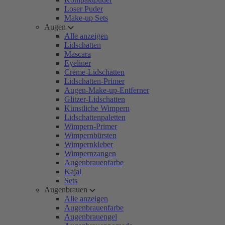
Loser Puder
Make-up Sets
Augen
Alle anzeigen
Lidschatten
Mascara
Eyeliner
Creme-Lidschatten
Lidschatten-Primer
Augen-Make-up-Entferner
Glitzer-Lidschatten
Künstliche Wimpern
Lidschattenpaletten
Wimpern-Primer
Wimpernbürsten
Wimpernkleber
Wimpernzangen
Augenbrauenfarbe
Kajal
Sets
Augenbrauen
Alle anzeigen
Augenbrauenfarbe
Augenbrauengel