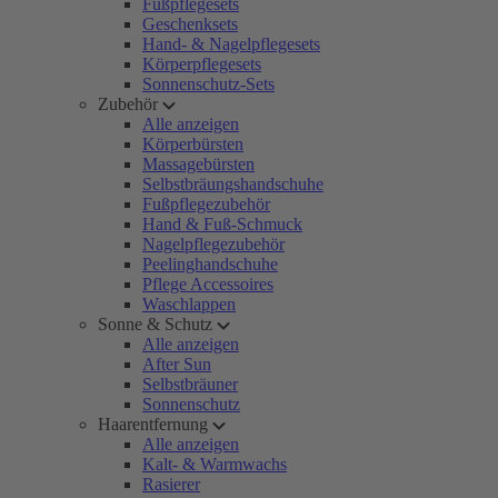
Fußpflegesets
Geschenksets
Hand- & Nagelpflegesets
Körperpflegesets
Sonnenschutz-Sets
Zubehör
Alle anzeigen
Körperbürsten
Massagebürsten
Selbstbräungshandschuhe
Fußpflegezubehör
Hand & Fuß-Schmuck
Nagelpflegezubehör
Peelinghandschuhe
Pflege Accessoires
Waschlappen
Sonne & Schutz
Alle anzeigen
After Sun
Selbstbräuner
Sonnenschutz
Haarentfernung
Alle anzeigen
Kalt- & Warmwachs
Rasierer