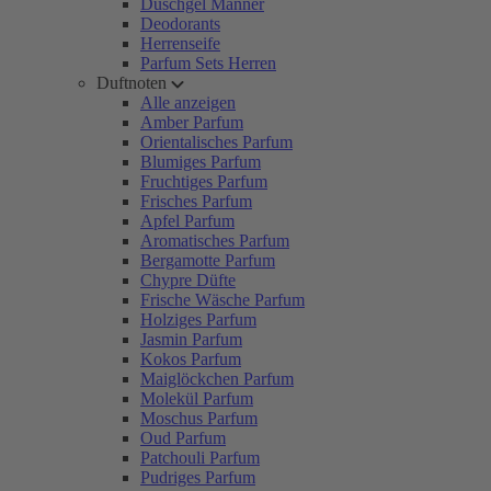
Duschgel Männer
Deodorants
Herrenseife
Parfum Sets Herren
Duftnoten
Alle anzeigen
Amber Parfum
Orientalisches Parfum
Blumiges Parfum
Fruchtiges Parfum
Frisches Parfum
Apfel Parfum
Aromatisches Parfum
Bergamotte Parfum
Chypre Düfte
Frische Wäsche Parfum
Holziges Parfum
Jasmin Parfum
Kokos Parfum
Maiglöckchen Parfum
Molekül Parfum
Moschus Parfum
Oud Parfum
Patchouli Parfum
Pudriges Parfum