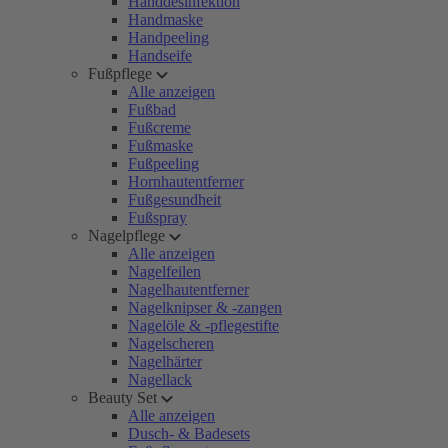
Handdesinfektion
Handmaske
Handpeeling
Handseife
Fußpflege
Alle anzeigen
Fußbad
Fußcreme
Fußmaske
Fußpeeling
Hornhautentferner
Fußgesundheit
Fußspray
Nagelpflege
Alle anzeigen
Nagelfeilen
Nagelhautentferner
Nagelknipser & -zangen
Nagelöle & -pflegestifte
Nagelscheren
Nagelhärter
Nagellack
Beauty Set
Alle anzeigen
Dusch- & Badesets