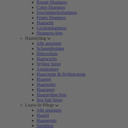
Repair-Shampoo
Color-Shampoo
Feuchtigkeitsshampoo
Festes Shampoo
Haarseife
Lockenshampoo
Shampoo-Sets
Haarstyling
Alle anzeigen
Schaumfestiger
Hitzeschutz
Haarwachs
Styling Spray
Ansatzspray
Haarcreme & Stylingcreme
Haargel
Haarpuder
Haarspray
Haarstyling-Sets
Sea Salt Spray
Leave-In Pflege
Alle anzeigen
Haaröl
Haarserum
Sprühkur