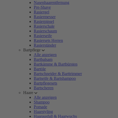
Nasenhaarentfernung
Pre-Shave
Rasiergel
Rasiermesser
Rasierpinsel
Rasierschale
Rasierschaum
Rasierseife
Rasiersets Herren
Rasierständer
Bartpflege
Alle anzeigen
Bartbalsam
Bartkämme & Bartbürsten
Bartöle
Bartschneider & Barttrimmer
Bartseife & Bartshampoo
Bartpflegesets
Bartscheren
Haare
Alle anzeigen
Shampoo
Pomade
Haarstyling
Haarausfall & Haarwuchs