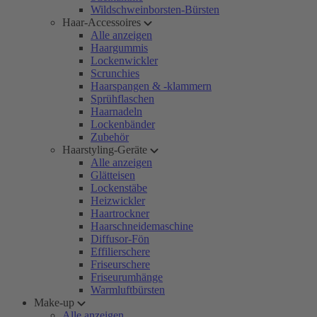
Wildschweinborsten-Bürsten
Haar-Accessoires
Alle anzeigen
Haargummis
Lockenwickler
Scrunchies
Haarspangen & -klammern
Sprühflaschen
Haarnadeln
Lockenbänder
Zubehör
Haarstyling-Geräte
Alle anzeigen
Glätteisen
Lockenstäbe
Heizwickler
Haartrockner
Haarschneidemaschine
Diffusor-Fön
Effilierschere
Friseurschere
Friseurumhänge
Warmluftbürsten
Make-up
Alle anzeigen