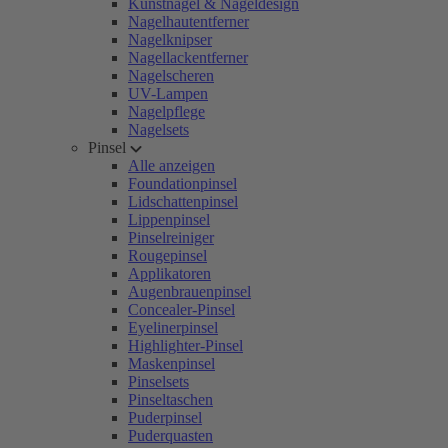
Kunstnägel & Nageldesign
Nagelhautentferner
Nagelknipser
Nagellackentferner
Nagelscheren
UV-Lampen
Nagelpflege
Nagelsets
Pinsel
Alle anzeigen
Foundationpinsel
Lidschattenpinsel
Lippenpinsel
Pinselreiniger
Rougepinsel
Applikatoren
Augenbrauenpinsel
Concealer-Pinsel
Eyelinerpinsel
Highlighter-Pinsel
Maskenpinsel
Pinselsets
Pinseltaschen
Puderpinsel
Puderquasten