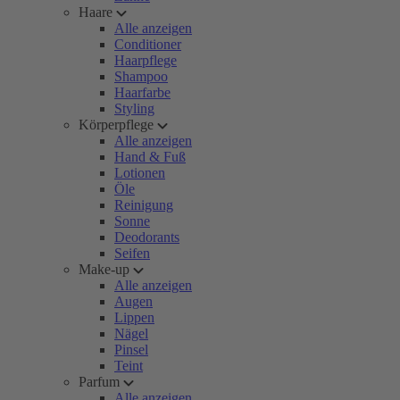
Haare
Alle anzeigen
Conditioner
Haarpflege
Shampoo
Haarfarbe
Styling
Körperpflege
Alle anzeigen
Hand & Fuß
Lotionen
Öle
Reinigung
Sonne
Deodorants
Seifen
Make-up
Alle anzeigen
Augen
Lippen
Nägel
Pinsel
Teint
Parfum
Alle anzeigen