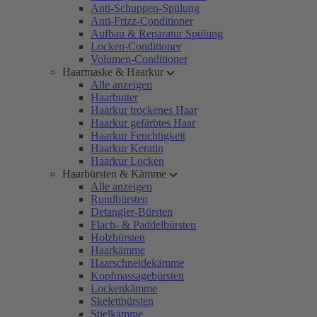
Anti-Schuppen-Spülung
Anti-Frizz-Conditioner
Aufbau & Reparatur Spülung
Locken-Conditioner
Volumen-Conditioner
Haarmaske & Haarkur
Alle anzeigen
Haarbutter
Haarkur trockenes Haar
Haarkur gefärbtes Haar
Haarkur Feuchtigkeit
Haarkur Keratin
Haarkur Locken
Haarbürsten & Kämme
Alle anzeigen
Rundbürsten
Detangler-Bürsten
Flach- & Paddelbürsten
Holzbürsten
Haarkämme
Haarschneidekämme
Kopfmassagebürsten
Lockenkämme
Skelettbürsten
Stielkämme