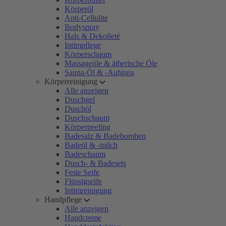
Körperöl
Anti-Cellulite
Bodyspray
Hals & Dekolleté
Intimpflege
Körperschaum
Massageöle & ätherische Öle
Sauna-Öl & -Aufguss
Körperreinigung
Alle anzeigen
Duschgel
Duschöl
Duschschaum
Körperpeeling
Badesalz & Badebomben
Badeöl & -milch
Badeschaum
Dusch- & Badesets
Feste Seife
Flüssigseife
Intimreinigung
Handpflege
Alle anzeigen
Handcreme