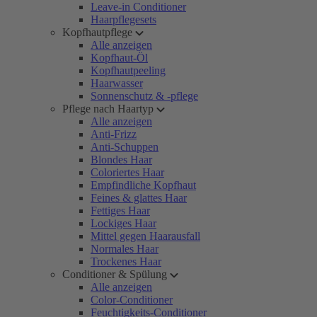
Leave-in Conditioner
Haarpflegesets
Kopfhautpflege
Alle anzeigen
Kopfhaut-Öl
Kopfhautpeeling
Haarwasser
Sonnenschutz & -pflege
Pflege nach Haartyp
Alle anzeigen
Anti-Frizz
Anti-Schuppen
Blondes Haar
Coloriertes Haar
Empfindliche Kopfhaut
Feines & glattes Haar
Fettiges Haar
Lockiges Haar
Mittel gegen Haarausfall
Normales Haar
Trockenes Haar
Conditioner & Spülung
Alle anzeigen
Color-Conditioner
Feuchtigkeits-Conditioner