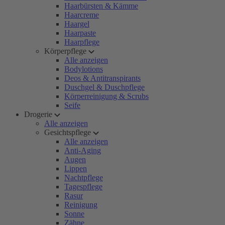
Haarbürsten & Kämme
Haarcreme
Haargel
Haarpaste
Haarpflege
Körperpflege
Alle anzeigen
Bodylotions
Deos & Antitranspirants
Duschgel & Duschpflege
Körperreinigung & Scrubs
Seife
Drogerie
Alle anzeigen
Gesichtspflege
Alle anzeigen
Anti-Aging
Augen
Lippen
Nachtpflege
Tagespflege
Rasur
Reinigung
Sonne
Zähne