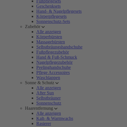
Fußpflegesets
Geschenksets
Hand- & Nagelpflegesets
Körperpflegesets
Sonnenschutz-Sets
Zubehör
Alle anzeigen
Körperbürsten
Massagebürsten
Selbstbräungshandschuhe
Fußpflegezubehör
Hand & Fuß-Schmuck
Nagelpflegezubehör
Peelinghandschuhe
Pflege Accessoires
Waschlappen
Sonne & Schutz
Alle anzeigen
After Sun
Selbstbräuner
Sonnenschutz
Haarentfernung
Alle anzeigen
Kalt- & Warmwachs
Rasierer