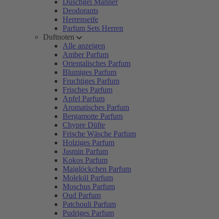
Duschgel Männer
Deodorants
Herrenseife
Parfum Sets Herren
Duftnoten
Alle anzeigen
Amber Parfum
Orientalisches Parfum
Blumiges Parfum
Fruchtiges Parfum
Frisches Parfum
Apfel Parfum
Aromatisches Parfum
Bergamotte Parfum
Chypre Düfte
Frische Wäsche Parfum
Holziges Parfum
Jasmin Parfum
Kokos Parfum
Maiglöckchen Parfum
Molekül Parfum
Moschus Parfum
Oud Parfum
Patchouli Parfum
Pudriges Parfum