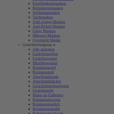
Feuchtigkeitsmasken
Reinigungsmasken
Schlammmasken
Tuchmasken
Anti-Aging-Masken
Anti-Pickel-Masken
Glow Masken
Mitesser-Masken
Overnight Maske
Gesichtsreinigung
Alle anzeigen
Gesichtspeeling
Gesichtswasser
Mizellenwasser
Reinigungsgel
Reinigungsöl
Abschminkpads
Abschminktücher
Gesichtsreinigungssets
Gesichtsseife
Make-up-Entferner
Reinigungscreme
Reinigungsmilch
Reinigungspuder
Reinigungsschaum