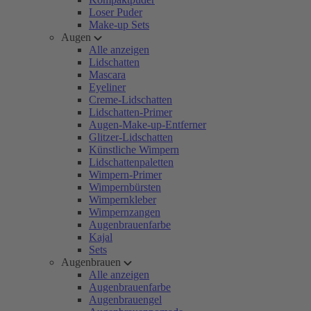
Loser Puder
Make-up Sets
Augen
Alle anzeigen
Lidschatten
Mascara
Eyeliner
Creme-Lidschatten
Lidschatten-Primer
Augen-Make-up-Entferner
Glitzer-Lidschatten
Künstliche Wimpern
Lidschattenpaletten
Wimpern-Primer
Wimpernbürsten
Wimpernkleber
Wimpernzangen
Augenbrauenfarbe
Kajal
Sets
Augenbrauen
Alle anzeigen
Augenbrauenfarbe
Augenbrauengel