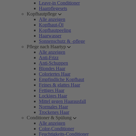
Leave-in Conditioner
Haarpflegesets
Kopfhautpflege
Alle anzeigen
Kopfhaut-Öl
Kopfhautpeeling
Haarwasser
Sonnenschutz & -pflege
Pflege nach Haartyp
Alle anzeigen
Anti-Frizz
Anti-Schuppen
Blondes Haar
Coloriertes Haar
Empfindliche Kopfhaut
Feines & glattes Haar
Fettiges Haar
Lockiges Haar
Mittel gegen Haarausfall
Normales Haar
Trockenes Haar
Conditioner & Spülung
Alle anzeigen
Color-Conditioner
Feuchtigkeits-Conditioner