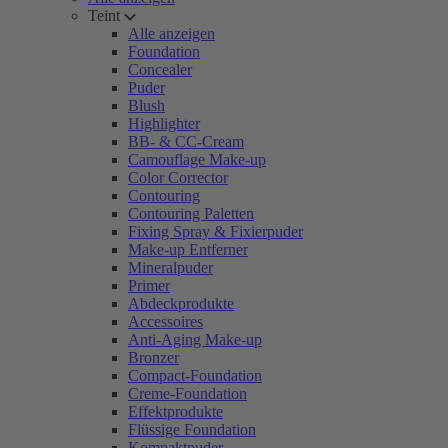
Teint
Alle anzeigen
Foundation
Concealer
Puder
Blush
Highlighter
BB- & CC-Cream
Camouflage Make-up
Color Corrector
Contouring
Contouring Paletten
Fixing Spray & Fixierpuder
Make-up Entferner
Mineralpuder
Primer
Abdeckprodukte
Accessoires
Anti-Aging Make-up
Bronzer
Compact-Foundation
Creme-Foundation
Effektprodukte
Flüssige Foundation
Kompaktpuder