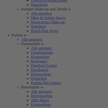
Gesicht & Körperpflege
Haarpflege
Sommer-Make-up und Trends
Alle anzeigen
Mists & Setting Sprays
Wasserfestes Make-up
Nagellack
Beach Hair stylen
Parfum
Alle anzeigen
Damendüfte
Alle anzeigen
Damenparfum
Haarparfum
Bodyspray
Duschgel Frauen
Deodorants
Körperpflege
Duftseifen
Parfum Sets Damen
Herrendüfte
Alle anzeigen
Herrenparfum
After Shave
Körperpflege