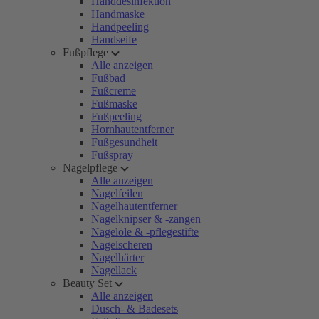
Handdesinfektion
Handmaske
Handpeeling
Handseife
Fußpflege
Alle anzeigen
Fußbad
Fußcreme
Fußmaske
Fußpeeling
Hornhautentferner
Fußgesundheit
Fußspray
Nagelpflege
Alle anzeigen
Nagelfeilen
Nagelhautentferner
Nagelknipser & -zangen
Nagelöle & -pflegestifte
Nagelscheren
Nagelhärter
Nagellack
Beauty Set
Alle anzeigen
Dusch- & Badesets