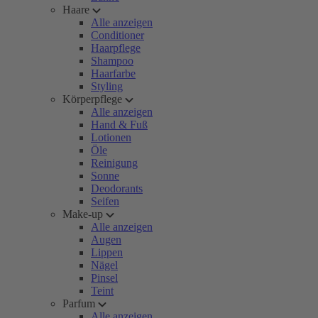
Haare
Alle anzeigen
Conditioner
Haarpflege
Shampoo
Haarfarbe
Styling
Körperpflege
Alle anzeigen
Hand & Fuß
Lotionen
Öle
Reinigung
Sonne
Deodorants
Seifen
Make-up
Alle anzeigen
Augen
Lippen
Nägel
Pinsel
Teint
Parfum
Alle anzeigen