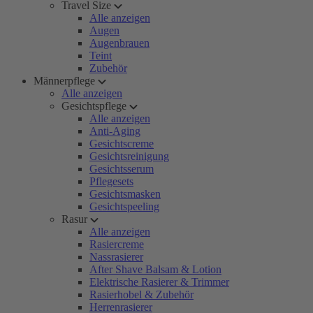
Travel Size
Alle anzeigen
Augen
Augenbrauen
Teint
Zubehör
Männerpflege
Alle anzeigen
Gesichtspflege
Alle anzeigen
Anti-Aging
Gesichtscreme
Gesichtsreinigung
Gesichtsserum
Pflegesets
Gesichtsmasken
Gesichtspeeling
Rasur
Alle anzeigen
Rasiercreme
Nassrasierer
After Shave Balsam & Lotion
Elektrische Rasierer & Trimmer
Rasierhobel & Zubehör
Herrenrasierer