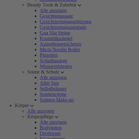
Beauty Tools & Zubehör
Alle anzeigen
Gesichtsmassage
Gesichtsreinigungsbürsten
Gesichtsreinigungstools
Gua Sha Steine
Kosmetikspiegel
Augenbrauenscheren
Micro Needle Roller
Pinzetten
Schlafmasken
Wimpernbürsten
Sonne & Schutz
Alle anzeigen
After Sun
Selbstbräuner
Sonnencreme
Sonnen-Make-up
Körper
Alle anzeigen
Körperpflege
Alle anzeigen
Bodylotion
Deodorant
Körperbutter