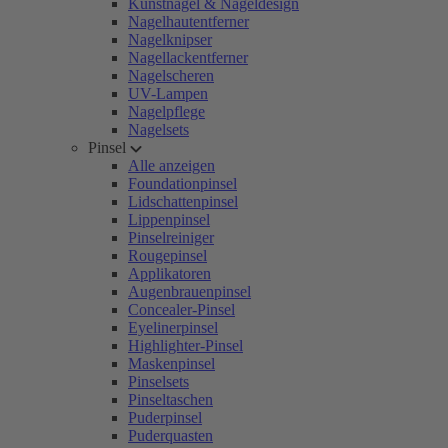
Kunstnägel & Nageldesign
Nagelhautentferner
Nagelknipser
Nagellackentferner
Nagelscheren
UV-Lampen
Nagelpflege
Nagelsets
Pinsel
Alle anzeigen
Foundationpinsel
Lidschattenpinsel
Lippenpinsel
Pinselreiniger
Rougepinsel
Applikatoren
Augenbrauenpinsel
Concealer-Pinsel
Eyelinerpinsel
Highlighter-Pinsel
Maskenpinsel
Pinselsets
Pinseltaschen
Puderpinsel
Puderquasten