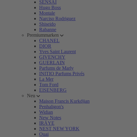
SENSAI
Hugo Boss
Montale
Narciso Rodriguez
Shiseido
Rabanne
Premiummarken
CHANEL
DIOR
Yves Saint Laurent
GIVENCHY
GUERLAIN
Parfums de Marly
INITIO Parfums Privés
La Mer
Tom Ford
EISENBERG
Neu
Maison Francis Kurkdjian
Penhaligon's
Widian
New Notes
IRÄYE
NEST NEW YORK
Ouai