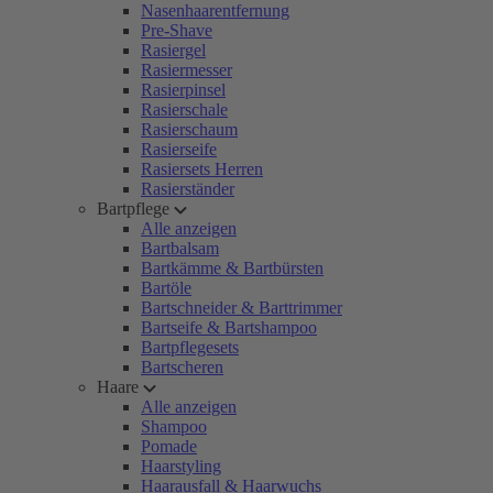
Nasenhaarentfernung
Pre-Shave
Rasiergel
Rasiermesser
Rasierpinsel
Rasierschale
Rasierschaum
Rasierseife
Rasiersets Herren
Rasierständer
Bartpflege
Alle anzeigen
Bartbalsam
Bartkämme & Bartbürsten
Bartöle
Bartschneider & Barttrimmer
Bartseife & Bartshampoo
Bartpflegesets
Bartscheren
Haare
Alle anzeigen
Shampoo
Pomade
Haarstyling
Haarausfall & Haarwuchs