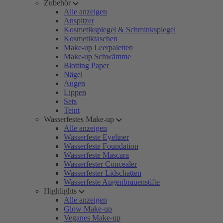
Zubehör
Alle anzeigen
Anspitzer
Kosmetikspiegel & Schminkspiegel
Kosmetiktaschen
Make-up Leerpaletten
Make-up Schwämme
Blotting Paper
Nägel
Augen
Lippen
Sets
Teint
Wasserfestes Make-up
Alle anzeigen
Wasserfeste Eyeliner
Wasserfeste Foundation
Wasserfeste Mascara
Wasserfester Concealer
Wasserfester Lidschatten
Wasserfeste Augenbrauenstifte
Highlights
Alle anzeigen
Glow Make-up
Veganes Make-up