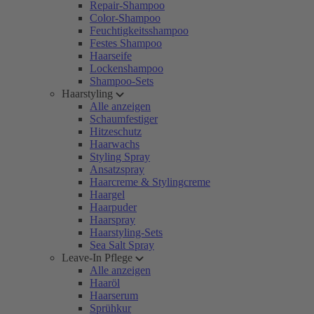
Repair-Shampoo
Color-Shampoo
Feuchtigkeitsshampoo
Festes Shampoo
Haarseife
Lockenshampoo
Shampoo-Sets
Haarstyling
Alle anzeigen
Schaumfestiger
Hitzeschutz
Haarwachs
Styling Spray
Ansatzspray
Haarcreme & Stylingcreme
Haargel
Haarpuder
Haarspray
Haarstyling-Sets
Sea Salt Spray
Leave-In Pflege
Alle anzeigen
Haaröl
Haarserum
Sprühkur