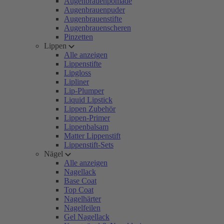
Augenbrauenpomade
Augenbrauenpuder
Augenbrauenstifte
Augenbrauenscheren
Pinzetten
Lippen
Alle anzeigen
Lippenstifte
Lipgloss
Lipliner
Lip-Plumper
Liquid Lipstick
Lippen Zubehör
Lippen-Primer
Lippenbalsam
Matter Lippenstift
Lippenstift-Sets
Nägel
Alle anzeigen
Nagellack
Base Coat
Top Coat
Nagelhärter
Nagelfeilen
Gel Nagellack