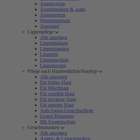
Augencreme
Augenmasken & -pads
Augenserum
Wimpernserum
Augengel
Lippenpflege
Alle anzeigen
Lippenbalsam
Lippenmasken
Lippenöl
Lippenpeeling
Lippenserum
Pflege nach Hautbedürfnis/Hauttyp
Alle anzeigen
Für fettige Haut
Für Mischhaut
Für sensible Haut
Für trockene Haut
Für unreine Haut
Anti-Aging-Gesichtspflege
Gegen Rötungen
Mit Sonnenschutz
Gesichtsmasken
Alle anzeigen
Augen- & Lippenmasken