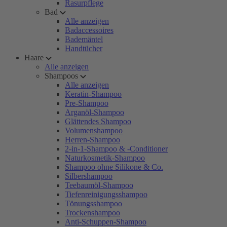
Rasurpflege
Bad
Alle anzeigen
Badaccessoires
Bademäntel
Handtücher
Haare
Alle anzeigen
Shampoos
Alle anzeigen
Keratin-Shampoo
Pre-Shampoo
Arganöl-Shampoo
Glättendes Shampoo
Volumenshampoo
Herren-Shampoo
2-in-1-Shampoo & -Conditioner
Naturkosmetik-Shampoo
Shampoo ohne Silikone & Co.
Silbershampoo
Teebaumöl-Shampoo
Tiefenreinigungsshampoo
Tönungsshampoo
Trockenshampoo
Anti-Schuppen-Shampoo