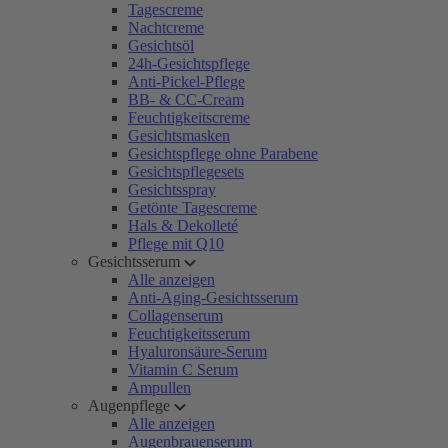
Tagescreme
Nachtcreme
Gesichtsöl
24h-Gesichtspflege
Anti-Pickel-Pflege
BB- & CC-Cream
Feuchtigkeitscreme
Gesichtsmasken
Gesichtspflege ohne Parabene
Gesichtspflegesets
Gesichtsspray
Getönte Tagescreme
Hals & Dekolleté
Pflege mit Q10
Gesichtsserum
Alle anzeigen
Anti-Aging-Gesichtsserum
Collagenserum
Feuchtigkeitsserum
Hyaluronsäure-Serum
Vitamin C Serum
Ampullen
Augenpflege
Alle anzeigen
Augenbrauenserum