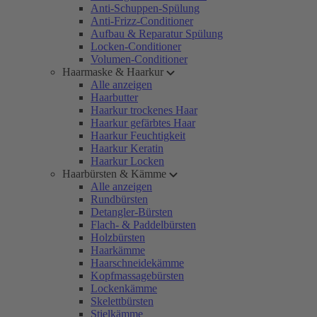
Anti-Schuppen-Spülung
Anti-Frizz-Conditioner
Aufbau & Reparatur Spülung
Locken-Conditioner
Volumen-Conditioner
Haarmaske & Haarkur
Alle anzeigen
Haarbutter
Haarkur trockenes Haar
Haarkur gefärbtes Haar
Haarkur Feuchtigkeit
Haarkur Keratin
Haarkur Locken
Haarbürsten & Kämme
Alle anzeigen
Rundbürsten
Detangler-Bürsten
Flach- & Paddelbürsten
Holzbürsten
Haarkämme
Haarschneidekämme
Kopfmassagebürsten
Lockenkämme
Skelettbürsten
Stielkämme