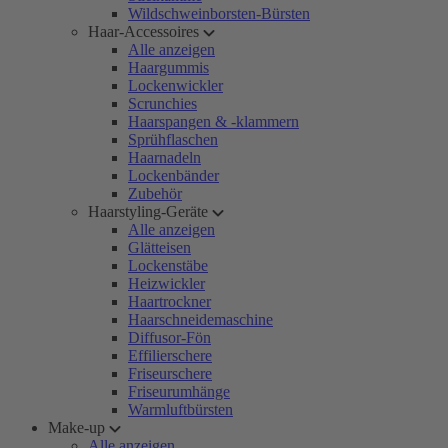
Wildschweinborsten-Bürsten
Haar-Accessoires
Alle anzeigen
Haargummis
Lockenwickler
Scrunchies
Haarspangen & -klammern
Sprühflaschen
Haarnadeln
Lockenbänder
Zubehör
Haarstyling-Geräte
Alle anzeigen
Glätteisen
Lockenstäbe
Heizwickler
Haartrockner
Haarschneidemaschine
Diffusor-Fön
Effilierschere
Friseurschere
Friseurumhänge
Warmluftbürsten
Make-up
Alle anzeigen