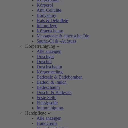
Körperöl
Anti-Cellulite
Bodyspray
Hals & Dekolleté
Intimpflege
Körperschaum
Massageöle & ätherische Öle
Sauna-Öl & -Aufguss
Körperreinigung
Alle anzeigen
Duschgel
Duschöl
Duschschaum
Körperpeeling
Badesalz & Badebomben
Badeöl & -milch
Badeschaum
Dusch- & Badesets
Feste Seife
Flüssigseife
Intimreinigung
Handpflege
Alle anzeigen
Handcreme