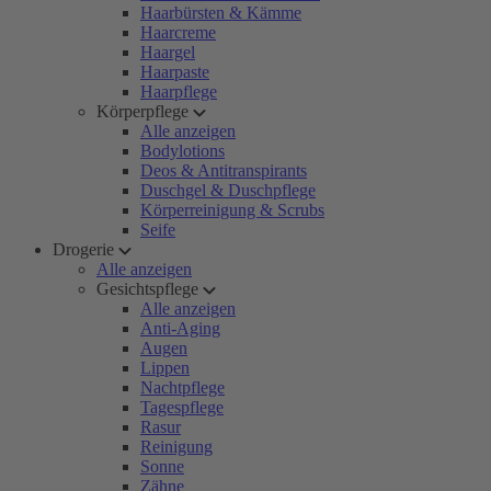
Haarbürsten & Kämme
Haarcreme
Haargel
Haarpaste
Haarpflege
Körperpflege
Alle anzeigen
Bodylotions
Deos & Antitranspirants
Duschgel & Duschpflege
Körperreinigung & Scrubs
Seife
Drogerie
Alle anzeigen
Gesichtspflege
Alle anzeigen
Anti-Aging
Augen
Lippen
Nachtpflege
Tagespflege
Rasur
Reinigung
Sonne
Zähne