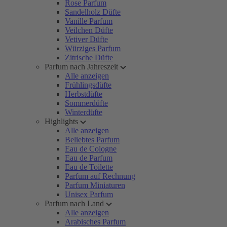
Rose Parfum
Sandelholz Düfte
Vanille Parfum
Veilchen Düfte
Vetiver Düfte
Würziges Parfum
Zitrische Düfte
Parfum nach Jahreszeit
Alle anzeigen
Frühlingsdüfte
Herbstdüfte
Sommerdüfte
Winterdüfte
Highlights
Alle anzeigen
Beliebtes Parfum
Eau de Cologne
Eau de Parfum
Eau de Toilette
Parfum auf Rechnung
Parfum Miniaturen
Unisex Parfum
Parfum nach Land
Alle anzeigen
Arabisches Parfum