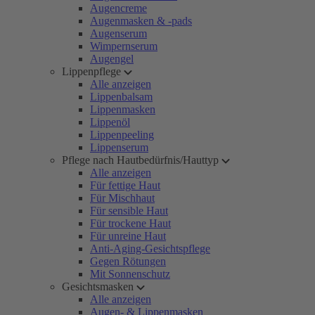
Augencreme
Augenmasken & -pads
Augenserum
Wimpernserum
Augengel
Lippenpflege
Alle anzeigen
Lippenbalsam
Lippenmasken
Lippenöl
Lippenpeeling
Lippenserum
Pflege nach Hautbedürfnis/Hauttyp
Alle anzeigen
Für fettige Haut
Für Mischhaut
Für sensible Haut
Für trockene Haut
Für unreine Haut
Anti-Aging-Gesichtspflege
Gegen Rötungen
Mit Sonnenschutz
Gesichtsmasken
Alle anzeigen
Augen- & Lippenmasken