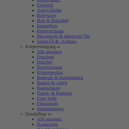
Körperöl
Anti-Cellulite
Bodyspray
Hals & Dekolleté
Intimpflege
Körperschaum
Massageöle & ätherische Öle
Sauna-Öl & -Aufguss
Körperreinigung
Alle anzeigen
Duschgel
Duschöl
Duschschaum
Körperpeeling
Badesalz & Badebomben
Badeöl & -milch
Badeschaum
Dusch- & Badesets
Feste Seife
Flüssigseife
Intimreinigung
Handpflege
Alle anzeigen
Handcreme