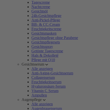
Tagescreme
Nachtcreme
Gesichtsöl
24h-Gesichtspflege
Anti-Pickel-Pflege
BB- & CC-Cream
Feuchtigkeitscreme
Gesichtsmasken
Gesichtspflege ohne Parabene
Gesichtspflegesets
Gesichtsspray
Getönte Tagescreme
Hals & Dekolleté
Pflege mit Q10
Gesichtsserum
Alle anzeigen
Anti-Aging-Gesichtsserum
Collagenserum
Feuchtigkeitsserum
Hyaluronsäure-Serum
Vitamin C Serum
Ampullen
Augenpflege
Alle anzeigen
Augenbrauenserum