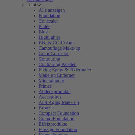
Teint
Alle anzeigen
Foundation
Concealer
Puder
Blush
Highlighter
BB- & CC-Cream
Camouflage Make-up
Color Corrector
Contouring
Contouring Paletten
Fixing Spray & Fixierpuder
Make-up Entferner
Mineralpuder
Primer
Abdeckprodukte
Accessoires
Anti-Aging Make-up
Bronzer
Compact-Foundation
Creme-Foundation
Effektprodukte
Flüssige Foundation
Kompaktpuder