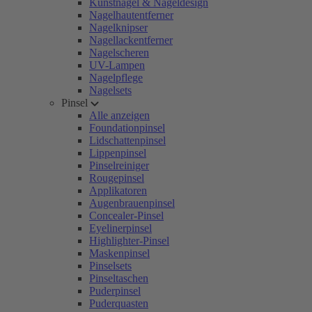
Kunstnägel & Nageldesign
Nagelhautentferner
Nagelknipser
Nagellackentferner
Nagelscheren
UV-Lampen
Nagelpflege
Nagelsets
Pinsel
Alle anzeigen
Foundationpinsel
Lidschattenpinsel
Lippenpinsel
Pinselreiniger
Rougepinsel
Applikatoren
Augenbrauenpinsel
Concealer-Pinsel
Eyelinerpinsel
Highlighter-Pinsel
Maskenpinsel
Pinselsets
Pinseltaschen
Puderpinsel
Puderquasten