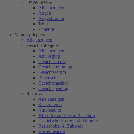
Travel Size
Alle anzeigen
Augen
Augenbrauen
Teint
Zubehör
Männerpflege
Alle anzeigen
Gesichtspflege
Alle anzeigen
Anti-Aging
Gesichtscreme
Gesichtsreinigung
Gesichtsserum
Pflegesets
Gesichtsmasken
Gesichtspeeling
Rasur
Alle anzeigen
Rasiercreme
Nassrasierer
After Shave Balsam & Lotion
Elektrische Rasierer & Trimmer
Rasierhobel & Zubehör
Herrenrasierer