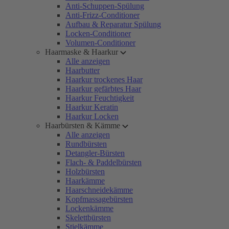
Anti-Schuppen-Spülung
Anti-Frizz-Conditioner
Aufbau & Reparatur Spülung
Locken-Conditioner
Volumen-Conditioner
Haarmaske & Haarkur
Alle anzeigen
Haarbutter
Haarkur trockenes Haar
Haarkur gefärbtes Haar
Haarkur Feuchtigkeit
Haarkur Keratin
Haarkur Locken
Haarbürsten & Kämme
Alle anzeigen
Rundbürsten
Detangler-Bürsten
Flach- & Paddelbürsten
Holzbürsten
Haarkämme
Haarschneidekämme
Kopfmassagebürsten
Lockenkämme
Skelettbürsten
Stielkämme