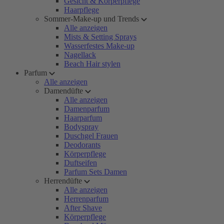
Gesicht & Körperpflege
Haarpflege
Sommer-Make-up und Trends
Alle anzeigen
Mists & Setting Sprays
Wasserfestes Make-up
Nagellack
Beach Hair stylen
Parfum
Alle anzeigen
Damendüfte
Alle anzeigen
Damenparfum
Haarparfum
Bodyspray
Duschgel Frauen
Deodorants
Körperpflege
Duftseifen
Parfum Sets Damen
Herrendüfte
Alle anzeigen
Herrenparfum
After Shave
Körperpflege