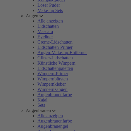
Loser Puder
Make-up Sets
Augen
Alle anzeigen
Lidschatten
Mascara
Eyeliner
Creme-Lidschatten
Lidschatten-Primer
Augen-Make-up-Entferner
Glitzer-Lidschatten
Künstliche Wimpern
Lidschattenpaletten
Wimpern-Primer
Wimpernbürsten
Wimpernkleber
Wimpernzangen
Augenbrauenfarbe
Kajal
Sets
Augenbrauen
Alle anzeigen
Augenbrauenfarbe
Augenbrauengel