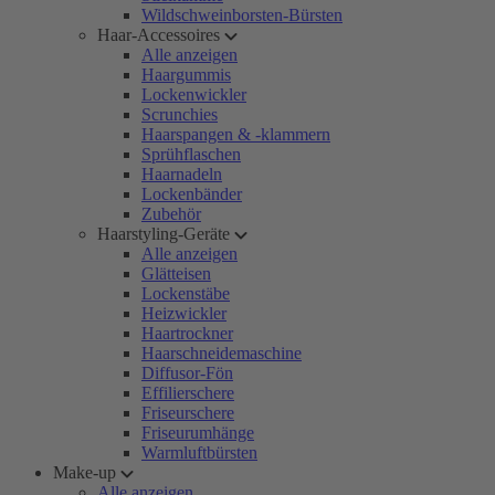
Wildschweinborsten-Bürsten
Haar-Accessoires
Alle anzeigen
Haargummis
Lockenwickler
Scrunchies
Haarspangen & -klammern
Sprühflaschen
Haarnadeln
Lockenbänder
Zubehör
Haarstyling-Geräte
Alle anzeigen
Glätteisen
Lockenstäbe
Heizwickler
Haartrockner
Haarschneidemaschine
Diffusor-Fön
Effilierschere
Friseurschere
Friseurumhänge
Warmluftbürsten
Make-up
Alle anzeigen