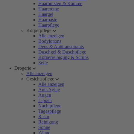
Haarbürsten & Kämme
Haarcreme
Haargel
Haarpaste
Haarpflege
Körperpflege
Alle anzeigen
Bodylotions
Deos & Antitranspirants
Duschgel & Duschpflege
Körperreinigung & Scrubs
Seife
Drogerie
Alle anzeigen
Gesichtspflege
Alle anzeigen
Anti-Aging
Augen
Lippen
Nachtpflege
Tagespflege
Rasur
Reinigung
Sonne
Zähne