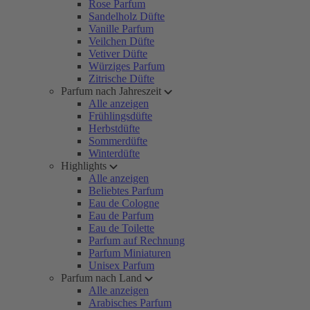
Rose Parfum
Sandelholz Düfte
Vanille Parfum
Veilchen Düfte
Vetiver Düfte
Würziges Parfum
Zitrische Düfte
Parfum nach Jahreszeit
Alle anzeigen
Frühlingsdüfte
Herbstdüfte
Sommerdüfte
Winterdüfte
Highlights
Alle anzeigen
Beliebtes Parfum
Eau de Cologne
Eau de Parfum
Eau de Toilette
Parfum auf Rechnung
Parfum Miniaturen
Unisex Parfum
Parfum nach Land
Alle anzeigen
Arabisches Parfum