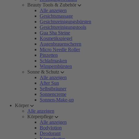
Beauty Tools & Zubehör
Alle anzeigen
Gesichtsmassage
Gesichtsreinigungsbürsten
Gesichtsreinigungstools
Gua Sha Steine
Kosmetikspiegel
Augenbrauenscheren
Micro Needle Roller
Pinzetten
Schlafmasken
Wimpernbürsten
Sonne & Schutz
Alle anzeigen
After Sun
Selbstbräuner
Sonnencreme
Sonnen-Make-up
Körper
Alle anzeigen
Körperpflege
Alle anzeigen
Bodylotion
Deodorant
Körperbutter