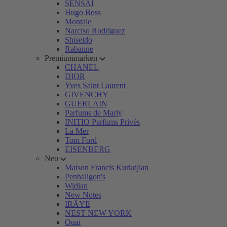
SENSAI
Hugo Boss
Montale
Narciso Rodriguez
Shiseido
Rabanne
Premiummarken
CHANEL
DIOR
Yves Saint Laurent
GIVENCHY
GUERLAIN
Parfums de Marly
INITIO Parfums Privés
La Mer
Tom Ford
EISENBERG
Neu
Maison Francis Kurkdjian
Penhaligon's
Widian
New Notes
IRÄYE
NEST NEW YORK
Ouai