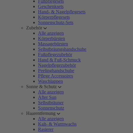
Fußpflegesets
Geschenksets
Hand- & Nagelpflegesets
Körperpflegesets
Sonnenschutz-Sets
Zubehör
Alle anzeigen
Körperbürsten
Massagebürsten
Selbstbräungshandschuhe
Fußpflegezubehör
Hand & Fuß-Schmuck
Nagelpflegezubehör
Peelinghandschuhe
Pflege Accessoires
Waschlappen
Sonne & Schutz
Alle anzeigen
After Sun
Selbstbräuner
Sonnenschutz
Haarentfernung
Alle anzeigen
Kalt- & Warmwachs
Rasierer