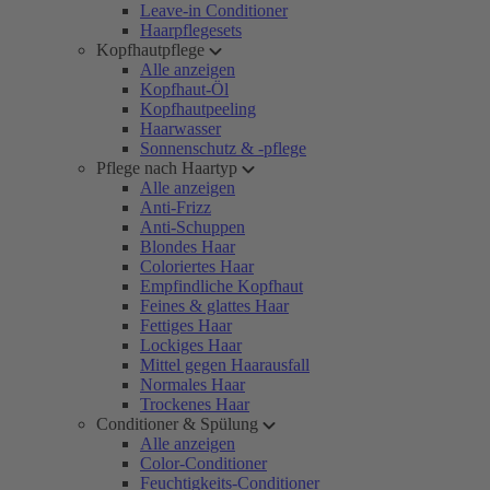
Leave-in Conditioner
Haarpflegesets
Kopfhautpflege
Alle anzeigen
Kopfhaut-Öl
Kopfhautpeeling
Haarwasser
Sonnenschutz & -pflege
Pflege nach Haartyp
Alle anzeigen
Anti-Frizz
Anti-Schuppen
Blondes Haar
Coloriertes Haar
Empfindliche Kopfhaut
Feines & glattes Haar
Fettiges Haar
Lockiges Haar
Mittel gegen Haarausfall
Normales Haar
Trockenes Haar
Conditioner & Spülung
Alle anzeigen
Color-Conditioner
Feuchtigkeits-Conditioner