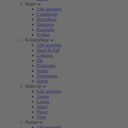
Haare
Alle anzeigen
Conditioner
Haarpflege
Shampoo
Haarfarbe
Styling
Körperpflege
Alle anzeigen
Hand & Fuß
Lotionen
Öle
Reinigung
Sonne
Deodorants
Seifen
Make-up
Alle anzeigen
Augen
Lippen
Nägel
Pinsel
Teint
Parfum
Alle anzeigen