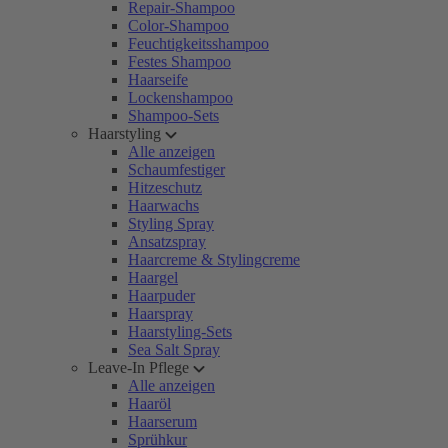
Repair-Shampoo
Color-Shampoo
Feuchtigkeitsshampoo
Festes Shampoo
Haarseife
Lockenshampoo
Shampoo-Sets
Haarstyling
Alle anzeigen
Schaumfestiger
Hitzeschutz
Haarwachs
Styling Spray
Ansatzspray
Haarcreme & Stylingcreme
Haargel
Haarpuder
Haarspray
Haarstyling-Sets
Sea Salt Spray
Leave-In Pflege
Alle anzeigen
Haaröl
Haarserum
Sprühkur