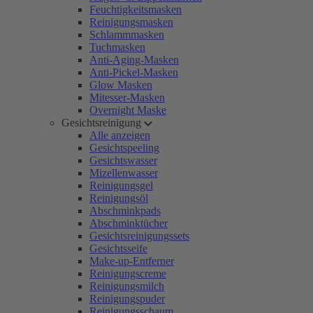
Feuchtigkeitsmasken
Reinigungsmasken
Schlammmasken
Tuchmasken
Anti-Aging-Masken
Anti-Pickel-Masken
Glow Masken
Mitesser-Masken
Overnight Maske
Gesichtsreinigung
Alle anzeigen
Gesichtspeeling
Gesichtswasser
Mizellenwasser
Reinigungsgel
Reinigungsöl
Abschminkpads
Abschminktücher
Gesichtsreinigungssets
Gesichtsseife
Make-up-Entferner
Reinigungscreme
Reinigungsmilch
Reinigungspuder
Reinigungsschaum