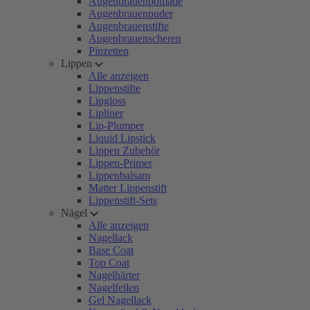
Augenbrauenpomade
Augenbrauenpuder
Augenbrauenstifte
Augenbrauenscheren
Pinzetten
Lippen
Alle anzeigen
Lippenstifte
Lipgloss
Lipliner
Lip-Plumper
Liquid Lipstick
Lippen Zubehör
Lippen-Primer
Lippenbalsam
Matter Lippenstift
Lippenstift-Sets
Nägel
Alle anzeigen
Nagellack
Base Coat
Top Coat
Nagelhärter
Nagelfeilen
Gel Nagellack