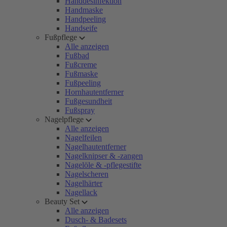
Handdesinfektion
Handmaske
Handpeeling
Handseife
Fußpflege
Alle anzeigen
Fußbad
Fußcreme
Fußmaske
Fußpeeling
Hornhautentferner
Fußgesundheit
Fußspray
Nagelpflege
Alle anzeigen
Nagelfeilen
Nagelhautentferner
Nagelknipser & -zangen
Nagelöle & -pflegestifte
Nagelscheren
Nagelhärter
Nagellack
Beauty Set
Alle anzeigen
Dusch- & Badesets