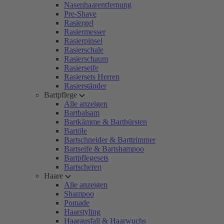
Nasenhaarentfernung
Pre-Shave
Rasiergel
Rasiermesser
Rasierpinsel
Rasierschale
Rasierschaum
Rasierseife
Rasiersets Herren
Rasierständer
Bartpflege
Alle anzeigen
Bartbalsam
Bartkämme & Bartbürsten
Bartöle
Bartschneider & Barttrimmer
Bartseife & Bartshampoo
Bartpflegesets
Bartscheren
Haare
Alle anzeigen
Shampoo
Pomade
Haarstyling
Haarausfall & Haarwuchs