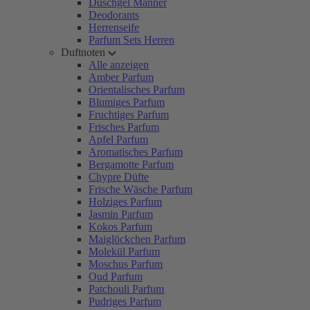
Duschgel Männer
Deodorants
Herrenseife
Parfum Sets Herren
Duftnoten
Alle anzeigen
Amber Parfum
Orientalisches Parfum
Blumiges Parfum
Fruchtiges Parfum
Frisches Parfum
Apfel Parfum
Aromatisches Parfum
Bergamotte Parfum
Chypre Düfte
Frische Wäsche Parfum
Holziges Parfum
Jasmin Parfum
Kokos Parfum
Maiglöckchen Parfum
Molekül Parfum
Moschus Parfum
Oud Parfum
Patchouli Parfum
Pudriges Parfum