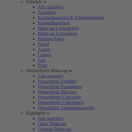
Zubehör
Alle anzeigen
Anspitzer
Kosmetikspiegel & Schminkspiegel
Kosmetiktaschen
Make-up Leerpaletten
Make-up Schwämme
Blotting Paper
Nägel
Augen
Lippen
Sets
Teint
Wasserfestes Make-up
Alle anzeigen
Wasserfeste Eyeliner
Wasserfeste Foundation
Wasserfeste Mascara
Wasserfester Concealer
Wasserfester Lidschatten
Wasserfeste Augenbrauenstifte
Highlights
Alle anzeigen
Glow Make-up
Veganes Make-up