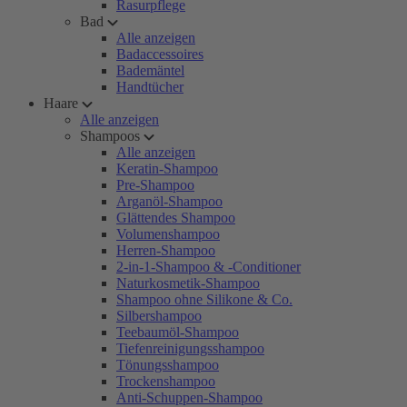
Rasurpflege
Bad
Alle anzeigen
Badaccessoires
Bademäntel
Handtücher
Haare
Alle anzeigen
Shampoos
Alle anzeigen
Keratin-Shampoo
Pre-Shampoo
Arganöl-Shampoo
Glättendes Shampoo
Volumenshampoo
Herren-Shampoo
2-in-1-Shampoo & -Conditioner
Naturkosmetik-Shampoo
Shampoo ohne Silikone & Co.
Silbershampoo
Teebaumöl-Shampoo
Tiefenreinigungsshampoo
Tönungsshampoo
Trockenshampoo
Anti-Schuppen-Shampoo