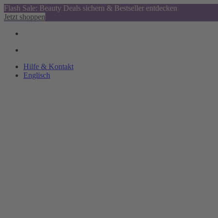
Flash Sale: Beauty Deals sichern & Bestseller entdecken
Jetzt shoppen
Hilfe & Kontakt
Englisch