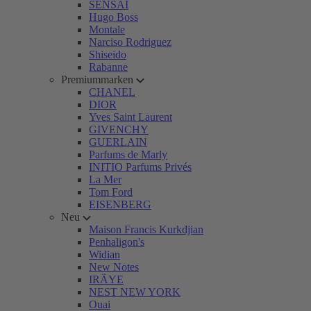
SENSAI
Hugo Boss
Montale
Narciso Rodriguez
Shiseido
Rabanne
Premiummarken
CHANEL
DIOR
Yves Saint Laurent
GIVENCHY
GUERLAIN
Parfums de Marly
INITIO Parfums Privés
La Mer
Tom Ford
EISENBERG
Neu
Maison Francis Kurkdjian
Penhaligon's
Widian
New Notes
IRÄYE
NEST NEW YORK
Ouai