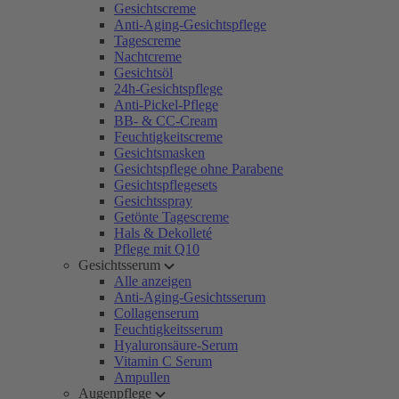
Gesichtscreme
Anti-Aging-Gesichtspflege
Tagescreme
Nachtcreme
Gesichtsöl
24h-Gesichtspflege
Anti-Pickel-Pflege
BB- & CC-Cream
Feuchtigkeitscreme
Gesichtsmasken
Gesichtspflege ohne Parabene
Gesichtspflegesets
Gesichtsspray
Getönte Tagescreme
Hals & Dekolleté
Pflege mit Q10
Gesichtsserum
Alle anzeigen
Anti-Aging-Gesichtsserum
Collagenserum
Feuchtigkeitsserum
Hyaluronsäure-Serum
Vitamin C Serum
Ampullen
Augenpflege