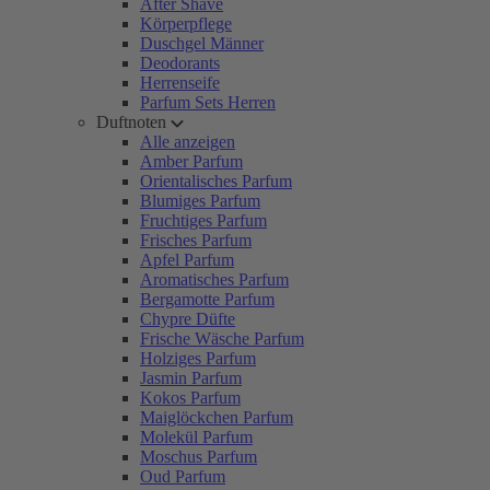
After Shave
Körperpflege
Duschgel Männer
Deodorants
Herrenseife
Parfum Sets Herren
Duftnoten
Alle anzeigen
Amber Parfum
Orientalisches Parfum
Blumiges Parfum
Fruchtiges Parfum
Frisches Parfum
Apfel Parfum
Aromatisches Parfum
Bergamotte Parfum
Chypre Düfte
Frische Wäsche Parfum
Holziges Parfum
Jasmin Parfum
Kokos Parfum
Maiglöckchen Parfum
Molekül Parfum
Moschus Parfum
Oud Parfum