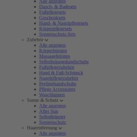
Alle anzeigen
Dusch- & Badesets
Fußpflegesets
Geschenksets
Hand- & Nagelpflegesets
Körperpflegesets
Sonnenschutz-Sets
Zubehör
Alle anzeigen
Körperbürsten
Massagebürsten
Selbstbräungshandschuhe
Fußpflegezubehör
Hand & Fuß-Schmuck
Nagelpflegezubehör
Peelinghandschuhe
Pflege Accessoires
Waschlappen
Sonne & Schutz
Alle anzeigen
After Sun
Selbstbräuner
Sonnenschutz
Haarentfernung
Alle anzeigen