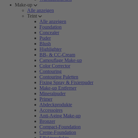
Make-up
Alle anzeigen
Teint
Alle anzeigen
Foundation
Concealer
Puder
Blush
Highlighter
BB- & CC-Cream
Camouflage Make-up
Color Corrector
Contouring
Contouring Paletten
Fixing Spray & Fixierpuder
Make-up Entferner
Mineralpuder
Primer
Abdeckprodukte
Accessoires
Anti-Aging Make-up
Bronzer
Compact-Foundation
Creme-Foundation
Effektprodukte