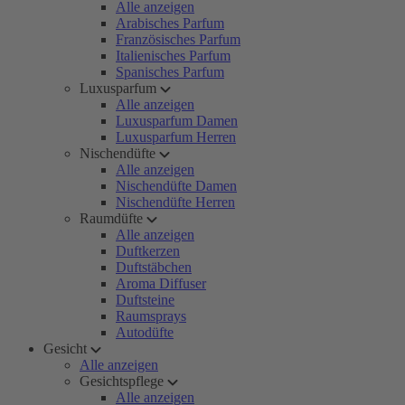
Alle anzeigen
Arabisches Parfum
Französisches Parfum
Italienisches Parfum
Spanisches Parfum
Luxusparfum
Alle anzeigen
Luxusparfum Damen
Luxusparfum Herren
Nischendüfte
Alle anzeigen
Nischendüfte Damen
Nischendüfte Herren
Raumdüfte
Alle anzeigen
Duftkerzen
Duftstäbchen
Aroma Diffuser
Duftsteine
Raumsprays
Autodüfte
Gesicht
Alle anzeigen
Gesichtspflege
Alle anzeigen