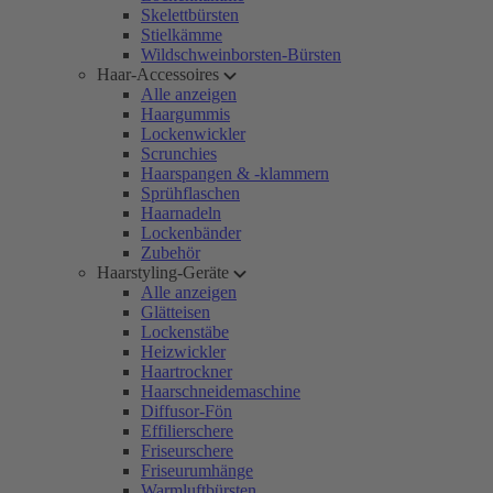
Skelettbürsten
Stielkämme
Wildschweinborsten-Bürsten
Haar-Accessoires
Alle anzeigen
Haargummis
Lockenwickler
Scrunchies
Haarspangen & -klammern
Sprühflaschen
Haarnadeln
Lockenbänder
Zubehör
Haarstyling-Geräte
Alle anzeigen
Glätteisen
Lockenstäbe
Heizwickler
Haartrockner
Haarschneidemaschine
Diffusor-Fön
Effilierschere
Friseurschere
Friseurumhänge
Warmluftbürsten