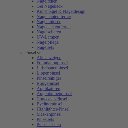
Nagelfeilen
Gel Nagellack
Kunstnägel & Nageldesign
Nagelhautentferner
Nagelknipser
Nagellackentferner
Nagelscheren
UV-Lampen
Nagelpflege
Nagelsets
Pinsel
Alle anzeigen
Foundationpinsel
Lidschattenpinsel
Lippenpinsel
Pinselreiniger
Rougepinsel
Applikatoren
Augenbrauenpinsel
Concealer-Pinsel
Eyelinerpinsel
Highlighter-Pinsel
Maskenpinsel
Pinselsets
Pinseltaschen