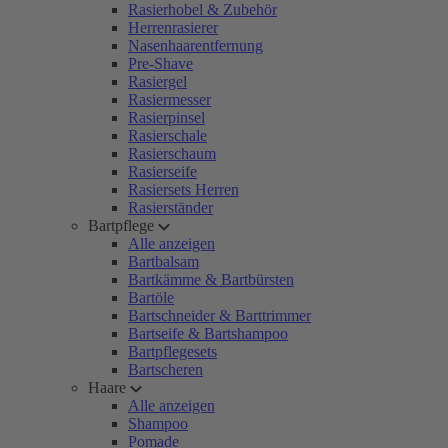
Rasierhobel & Zubehör
Herrenrasierer
Nasenhaarentfernung
Pre-Shave
Rasiergel
Rasiermesser
Rasierpinsel
Rasierschale
Rasierschaum
Rasierseife
Rasiersets Herren
Rasierständer
Bartpflege
Alle anzeigen
Bartbalsam
Bartkämme & Bartbürsten
Bartöle
Bartschneider & Barttrimmer
Bartseife & Bartshampoo
Bartpflegesets
Bartscheren
Haare
Alle anzeigen
Shampoo
Pomade