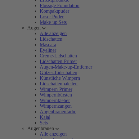
Flüssige Foundation
Kompaktpuder
Loser Puder
Make-up Sets
Augen
Alle anzeigen
Lidschatten
Mascara
Eyeliner
Creme-Lidschatten
Lidschatten-Primer
Augen-Make-up-Entferner
Glitzer-Lidschatten
Künstliche Wimpern
Lidschattenpaletten
Wimpern-Primer
Wimpernbürsten
Wimpernkleber
Wimpernzangen
Augenbrauenfarbe
Kajal
Sets
Augenbrauen
Alle anzeigen