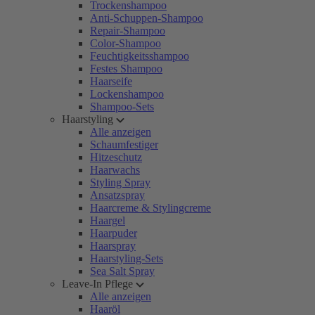
Trockenshampoo
Anti-Schuppen-Shampoo
Repair-Shampoo
Color-Shampoo
Feuchtigkeitsshampoo
Festes Shampoo
Haarseife
Lockenshampoo
Shampoo-Sets
Haarstyling
Alle anzeigen
Schaumfestiger
Hitzeschutz
Haarwachs
Styling Spray
Ansatzspray
Haarcreme & Stylingcreme
Haargel
Haarpuder
Haarspray
Haarstyling-Sets
Sea Salt Spray
Leave-In Pflege
Alle anzeigen
Haaröl