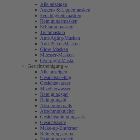
Alle anzeigen
Augen- & Lippenmasken
Feuchtigkeitsmasken
Reinigungsmasken
Schlammmasken
Tuchmasken
Anti-Aging-Masken
Anti-Pickel-Masken
Glow Masken
Mitesser-Masken
Overnight Maske
Gesichtsreinigung
Alle anzeigen
Gesichtspeeling
Gesichtswasser
Mizellenwasser
Reinigungsgel
Reinigungsöl
Abschminkpads
Abschminktücher
Gesichtsreinigungssets
Gesichtsseife
Make-up-Entferner
Reinigungscreme
Reinigungsmilch