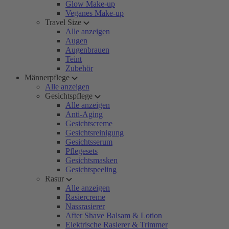
Glow Make-up
Veganes Make-up
Travel Size
Alle anzeigen
Augen
Augenbrauen
Teint
Zubehör
Männerpflege
Alle anzeigen
Gesichtspflege
Alle anzeigen
Anti-Aging
Gesichtscreme
Gesichtsreinigung
Gesichtsserum
Pflegesets
Gesichtsmasken
Gesichtspeeling
Rasur
Alle anzeigen
Rasiercreme
Nassrasierer
After Shave Balsam & Lotion
Elektrische Rasierer & Trimmer