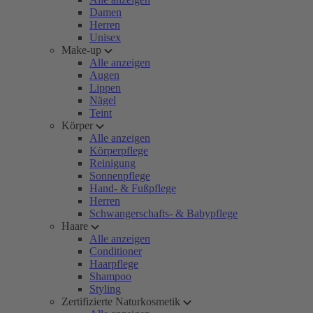
Damen
Herren
Unisex
Make-up
Alle anzeigen
Augen
Lippen
Nägel
Teint
Körper
Alle anzeigen
Körperpflege
Reinigung
Sonnenpflege
Hand- & Fußpflege
Herren
Schwangerschafts- & Babypflege
Haare
Alle anzeigen
Conditioner
Haarpflege
Shampoo
Styling
Zertifizierte Naturkosmetik