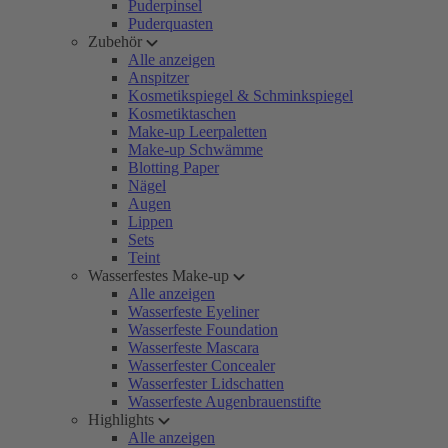
Puderpinsel
Puderquasten
Zubehör
Alle anzeigen
Anspitzer
Kosmetikspiegel & Schminkspiegel
Kosmetiktaschen
Make-up Leerpaletten
Make-up Schwämme
Blotting Paper
Nägel
Augen
Lippen
Sets
Teint
Wasserfestes Make-up
Alle anzeigen
Wasserfeste Eyeliner
Wasserfeste Foundation
Wasserfeste Mascara
Wasserfester Concealer
Wasserfester Lidschatten
Wasserfeste Augenbrauenstifte
Highlights
Alle anzeigen