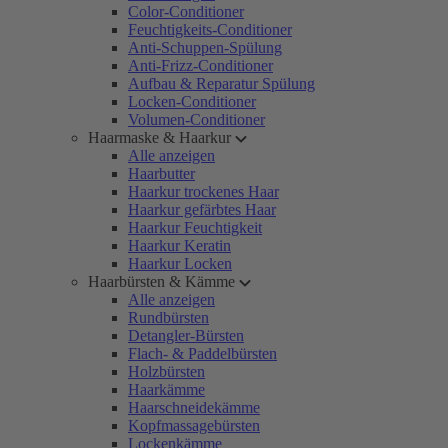
Color-Conditioner
Feuchtigkeits-Conditioner
Anti-Schuppen-Spülung
Anti-Frizz-Conditioner
Aufbau & Reparatur Spülung
Locken-Conditioner
Volumen-Conditioner
Haarmaske & Haarkur
Alle anzeigen
Haarbutter
Haarkur trockenes Haar
Haarkur gefärbtes Haar
Haarkur Feuchtigkeit
Haarkur Keratin
Haarkur Locken
Haarbürsten & Kämme
Alle anzeigen
Rundbürsten
Detangler-Bürsten
Flach- & Paddelbürsten
Holzbürsten
Haarkämme
Haarschneidekämme
Kopfmassagebürsten
Lockenkämme