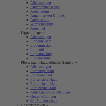
Alle anzeigen
Augenbrauenserum
Augencreme
Augenmasken & -pads
Augenserum
Wimpernserum
Augengel
Lippenpflege
Alle anzeigen
Lippenbalsam
Lippenmasken
Lippenöl
Lippenpeeling
Lippenserum
Pflege nach Hautbedürfnis/Hauttyp
Alle anzeigen
Für fettige Haut
Für Mischhaut
Für sensible Haut
Für trockene Haut
Für unreine Haut
Anti-Aging-Gesichtspflege
Gegen Rötungen
Mit Sonnenschutz
Gesichtsmasken