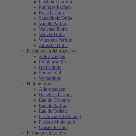
Patchouli Parfum
Pudriges Parfum
Rose Parfum
Sandelholz Düfte
Vanille Parfum
Veilchen Düfte
Vetiver Düfte
Würziges Parfum
Zitrische Düfte
Parfum nach Jahreszeit
Alle anzeigen
Frühlingsdüfte
Herbstdüfte
Sommerdüfte
Winterdüfte
Highlights
Alle anzeigen
Beliebtes Parfum
Eau de Cologne
Eau de Parfum
Eau de Toilette
Parfum auf Rechnung
Parfum Miniaturen
Unisex Parfum
Parfum nach Land