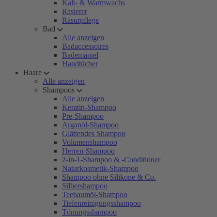
Kalt- & Warmwachs
Rasierer
Rasurpflege
Bad
Alle anzeigen
Badaccessoires
Bademäntel
Handtücher
Haare
Alle anzeigen
Shampoos
Alle anzeigen
Keratin-Shampoo
Pre-Shampoo
Arganöl-Shampoo
Glättendes Shampoo
Volumenshampoo
Herren-Shampoo
2-in-1-Shampoo & -Conditioner
Naturkosmetik-Shampoo
Shampoo ohne Silikone & Co.
Silbershampoo
Teebaumöl-Shampoo
Tiefenreinigungsshampoo
Tönungsshampoo