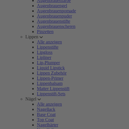
Augenbrauenfarbe
Augenbrauengel
Augenbrauenpomade
Augenbrauenpuder
Augenbrauenstifte
Augenbrauenscheren
Pinzetten
Lippen
Alle anzeigen
Lippenstifte
Lipgloss
Lipliner
Lip-Plumper
Liquid Lipstick
Lippen Zubehör
Lippen-Primer
Lippenbalsam
Matter Lippenstift
Lippenstift-Sets
Nägel
Alle anzeigen
Nagellack
Base Coat
Top Coat
Nagelhärter