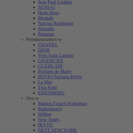
Jean Paul Gaultier
SENSAI
Hugo Boss
Montale
Narciso Rodriguez
Shiseido
Rabanne
Premiummarken
CHANEL
DIOR
Yves Saint Laurent
GIVENCHY
GUERLAIN
Parfums de Marly
INITIO Parfums Privés
La Mer
Tom Ford
EISENBERG
Neu
Maison Francis Kurkdjian
Penhaligon's
Widian
New Notes
IRÄYE
NEST NEW YORK