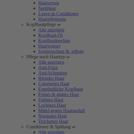
Haarserum
Sprühkur
Leave-in Conditioner
Haarpflegesets
Kopfhautpflege
Alle anzeigen
Kopfhaut-Öl
Kopfhautpeeling
Haarwasser
Sonnenschutz & -pflege
Pflege nach Haartyp
Alle anzeigen
Anti-Frizz
Anti-Schuppen
Blondes Haar
Coloriertes Haar
Empfindliche Kopfhaut
Feines & glattes Haar
Fettiges Haar
Lockiges Haar
Mittel gegen Haarausfall
Normales Haar
Trockenes Haar
Conditioner & Spülung
Alle anzeigen