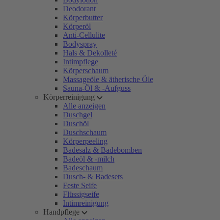
Deodorant
Körperbutter
Körperöl
Anti-Cellulite
Bodyspray
Hals & Dekolleté
Intimpflege
Körperschaum
Massageöle & ätherische Öle
Sauna-Öl & -Aufguss
Körperreinigung
Alle anzeigen
Duschgel
Duschöl
Duschschaum
Körperpeeling
Badesalz & Badebomben
Badeöl & -milch
Badeschaum
Dusch- & Badesets
Feste Seife
Flüssigseife
Intimreinigung
Handpflege