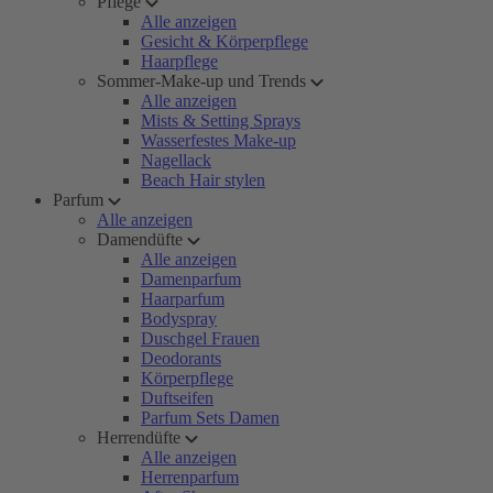
Pflege
Alle anzeigen
Gesicht & Körperpflege
Haarpflege
Sommer-Make-up und Trends
Alle anzeigen
Mists & Setting Sprays
Wasserfestes Make-up
Nagellack
Beach Hair stylen
Parfum
Alle anzeigen
Damendüfte
Alle anzeigen
Damenparfum
Haarparfum
Bodyspray
Duschgel Frauen
Deodorants
Körperpflege
Duftseifen
Parfum Sets Damen
Herrendüfte
Alle anzeigen
Herrenparfum