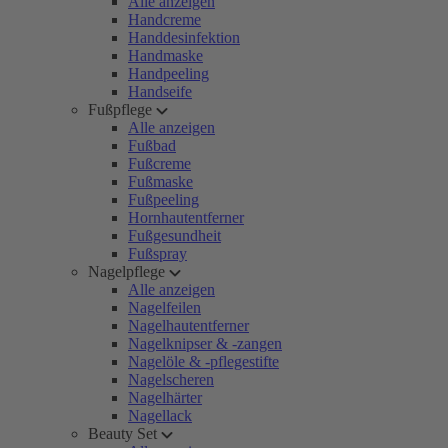
Alle anzeigen
Handcreme
Handdesinfektion
Handmaske
Handpeeling
Handseife
Fußpflege
Alle anzeigen
Fußbad
Fußcreme
Fußmaske
Fußpeeling
Hornhautentferner
Fußgesundheit
Fußspray
Nagelpflege
Alle anzeigen
Nagelfeilen
Nagelhautentferner
Nagelknipser & -zangen
Nagelöle & -pflegestifte
Nagelscheren
Nagelhärter
Nagellack
Beauty Set