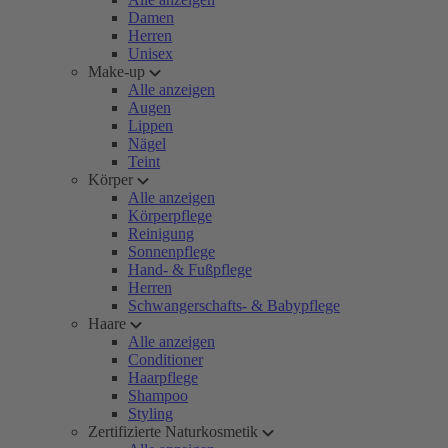
Damen
Herren
Unisex
Make-up
Alle anzeigen
Augen
Lippen
Nägel
Teint
Körper
Alle anzeigen
Körperpflege
Reinigung
Sonnenpflege
Hand- & Fußpflege
Herren
Schwangerschafts- & Babypflege
Haare
Alle anzeigen
Conditioner
Haarpflege
Shampoo
Styling
Zertifizierte Naturkosmetik