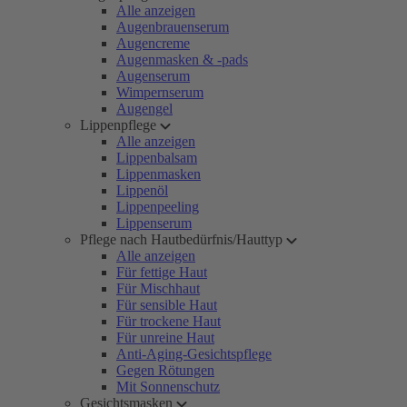
Alle anzeigen
Augenbrauenserum
Augencreme
Augenmasken & -pads
Augenserum
Wimpernserum
Augengel
Lippenpflege
Alle anzeigen
Lippenbalsam
Lippenmasken
Lippenöl
Lippenpeeling
Lippenserum
Pflege nach Hautbedürfnis/Hauttyp
Alle anzeigen
Für fettige Haut
Für Mischhaut
Für sensible Haut
Für trockene Haut
Für unreine Haut
Anti-Aging-Gesichtspflege
Gegen Rötungen
Mit Sonnenschutz
Gesichtsmasken