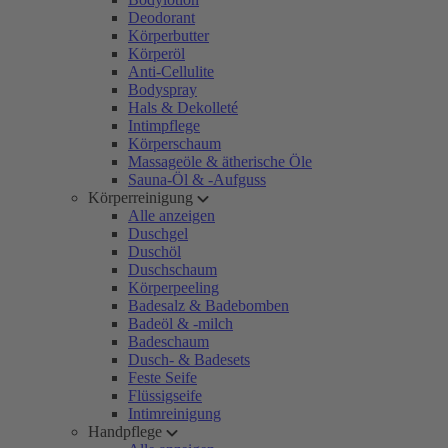
Deodorant
Körperbutter
Körperöl
Anti-Cellulite
Bodyspray
Hals & Dekolleté
Intimpflege
Körperschaum
Massageöle & ätherische Öle
Sauna-Öl & -Aufguss
Körperreinigung
Alle anzeigen
Duschgel
Duschöl
Duschschaum
Körperpeeling
Badesalz & Badebomben
Badeöl & -milch
Badeschaum
Dusch- & Badesets
Feste Seife
Flüssigseife
Intimreinigung
Handpflege