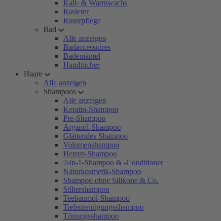
Kalt- & Warmwachs
Rasierer
Rasurpflege
Bad
Alle anzeigen
Badaccessoires
Bademäntel
Handtücher
Haare
Alle anzeigen
Shampoos
Alle anzeigen
Keratin-Shampoo
Pre-Shampoo
Arganöl-Shampoo
Glättendes Shampoo
Volumenshampoo
Herren-Shampoo
2-in-1-Shampoo & -Conditioner
Naturkosmetik-Shampoo
Shampoo ohne Silikone & Co.
Silbershampoo
Teebaumöl-Shampoo
Tiefenreinigungsshampoo
Tönungsshampoo