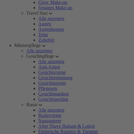
Glow Make-up
Veganes Make-up
Travel Size
Alle anzeigen
Augen
Augenbrauen
Teint
Zubehör
Männerpflege
Alle anzeigen
Gesichtspflege
Alle anzeigen
Anti-Aging
Gesichtscreme
Gesichtsreinigung
Gesichtsserum
Pflegesets
Gesichtsmasken
Gesichtspeeling
Rasur
Alle anzeigen
Rasiercreme
Nassrasierer
After Shave Balsam & Lotion
Elektrische Rasierer & Trimmer