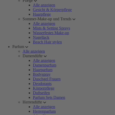
Pflege
Alle anzeigen
Gesicht & Körperpflege
Haarpflege
Sommer-Make-up und Trends
Alle anzeigen
Mists & Setting Sprays
Wasserfestes Make-up
Nagellack
Beach Hair stylen
Parfum
Alle anzeigen
Damendüfte
Alle anzeigen
Damenparfum
Haarparfum
Bodyspray
Duschgel Frauen
Deodorants
Körperpflege
Duftseifen
Parfum Sets Damen
Herrendüfte
Alle anzeigen
Herrenparfum