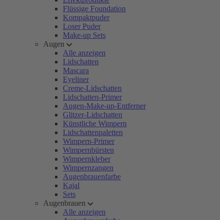
Flüssige Foundation
Kompaktpuder
Loser Puder
Make-up Sets
Augen
Alle anzeigen
Lidschatten
Mascara
Eyeliner
Creme-Lidschatten
Lidschatten-Primer
Augen-Make-up-Entferner
Glitzer-Lidschatten
Künstliche Wimpern
Lidschattenpaletten
Wimpern-Primer
Wimpernbürsten
Wimpernkleber
Wimpernzangen
Augenbrauenfarbe
Kajal
Sets
Augenbrauen
Alle anzeigen