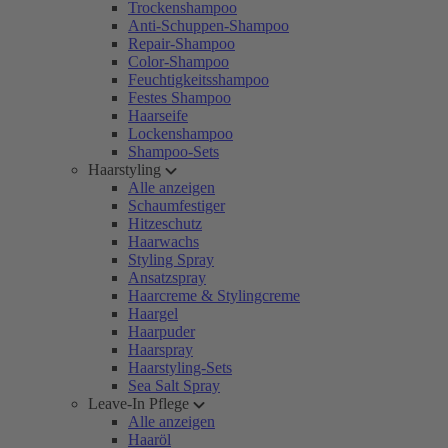
Trockenshampoo
Anti-Schuppen-Shampoo
Repair-Shampoo
Color-Shampoo
Feuchtigkeitsshampoo
Festes Shampoo
Haarseife
Lockenshampoo
Shampoo-Sets
Haarstyling
Alle anzeigen
Schaumfestiger
Hitzeschutz
Haarwachs
Styling Spray
Ansatzspray
Haarcreme & Stylingcreme
Haargel
Haarpuder
Haarspray
Haarstyling-Sets
Sea Salt Spray
Leave-In Pflege
Alle anzeigen
Haaröl