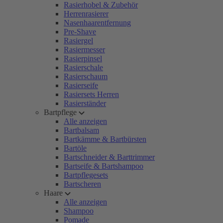
Rasierhobel & Zubehör
Herrenrasierer
Nasenhaarentfernung
Pre-Shave
Rasiergel
Rasiermesser
Rasierpinsel
Rasierschale
Rasierschaum
Rasierseife
Rasiersets Herren
Rasierständer
Bartpflege
Alle anzeigen
Bartbalsam
Bartkämme & Bartbürsten
Bartöle
Bartschneider & Barttrimmer
Bartseife & Bartshampoo
Bartpflegesets
Bartscheren
Haare
Alle anzeigen
Shampoo
Pomade