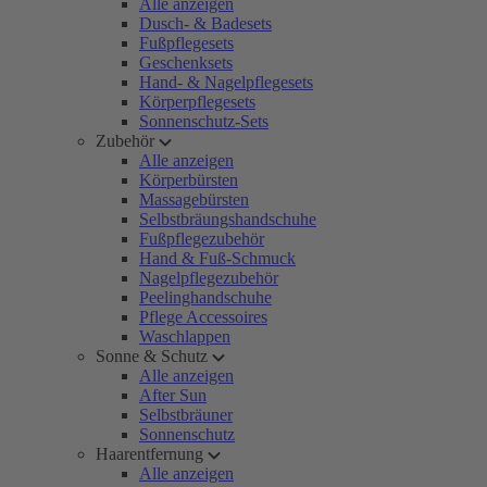
Alle anzeigen
Dusch- & Badesets
Fußpflegesets
Geschenksets
Hand- & Nagelpflegesets
Körperpflegesets
Sonnenschutz-Sets
Zubehör
Alle anzeigen
Körperbürsten
Massagebürsten
Selbstbräungshandschuhe
Fußpflegezubehör
Hand & Fuß-Schmuck
Nagelpflegezubehör
Peelinghandschuhe
Pflege Accessoires
Waschlappen
Sonne & Schutz
Alle anzeigen
After Sun
Selbstbräuner
Sonnenschutz
Haarentfernung
Alle anzeigen