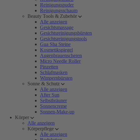
Reinigungspuder
Reinigungsschaum
Beauty Tools & Zubehör
Alle anzeigen
Gesichtsmassage
Gesichtsreinigungsbürsten
Gesichtsreinigungstools
Gua Sha Steine
Kosmetikspiegel
Augenbrauenscheren
Micro Needle Roller
Pinzetten
Schlafmasken
Wimpernbürsten
Sonne & Schutz
Alle anzeigen
After Sun
Selbstbräuner
Sonnencreme
Sonnen-Make-up
Körper
Alle anzeigen
Körperpflege
Alle anzeigen
Bodylotion