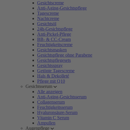
Gesichtscreme
Anti-Aging-Gesichtspflege
Tagescreme
Nachtcreme
Gesichtsöl
24h-Gesichtspflege
Anti-Pickel-Pflege
BB- & CC-Cream
Feuchtigkeitscreme
Gesichtsmasken
Gesichtspflege ohne Parabene
Gesichtspflegesets
Gesichtsspray
Getönte Tagescreme
Hals & Dekolleté
Pflege mit Q10
Gesichtsserum
Alle anzeigen
Anti-Aging-Gesichtsserum
Collagenserum
Feuchtigkeitsserum
Hyaluronsäure-Serum
Vitamin C Serum
Ampullen
Augenpflege