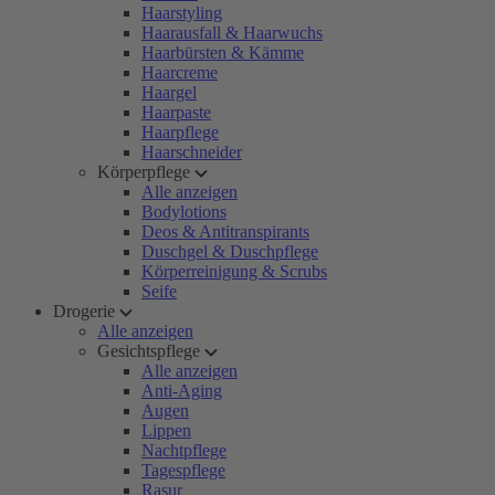
Haarstyling
Haarausfall & Haarwuchs
Haarbürsten & Kämme
Haarcreme
Haargel
Haarpaste
Haarpflege
Haarschneider
Körperpflege
Alle anzeigen
Bodylotions
Deos & Antitranspirants
Duschgel & Duschpflege
Körperreinigung & Scrubs
Seife
Drogerie
Alle anzeigen
Gesichtspflege
Alle anzeigen
Anti-Aging
Augen
Lippen
Nachtpflege
Tagespflege
Rasur