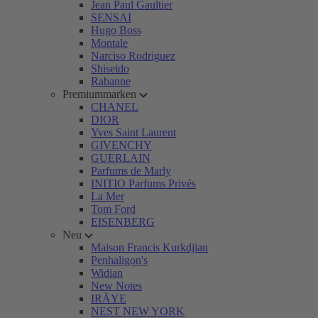
Jean Paul Gaultier
SENSAI
Hugo Boss
Montale
Narciso Rodriguez
Shiseido
Rabanne
Premiummarken
CHANEL
DIOR
Yves Saint Laurent
GIVENCHY
GUERLAIN
Parfums de Marly
INITIO Parfums Privés
La Mer
Tom Ford
EISENBERG
Neu
Maison Francis Kurkdjian
Penhaligon's
Widian
New Notes
IRÄYE
NEST NEW YORK