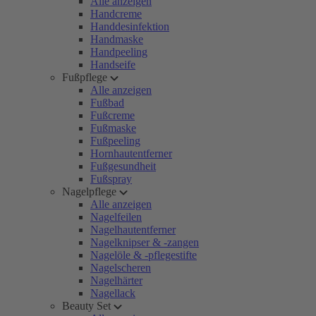
Alle anzeigen
Handcreme
Handdesinfektion
Handmaske
Handpeeling
Handseife
Fußpflege
Alle anzeigen
Fußbad
Fußcreme
Fußmaske
Fußpeeling
Hornhautentferner
Fußgesundheit
Fußspray
Nagelpflege
Alle anzeigen
Nagelfeilen
Nagelhautentferner
Nagelknipser & -zangen
Nagelöle & -pflegestifte
Nagelscheren
Nagelhärter
Nagellack
Beauty Set