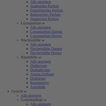
Alle anzeigen
Arabisches Parfum
Französisches Parfum
Italienisches Parfum
Spanisches Parfum
Luxusparfum
Alle anzeigen
Luxusparfum Damen
Luxusparfum Herren
Nischendüfte
Alle anzeigen
Nischendüfte Damen
Nischendüfte Herren
Raumdüfte
Alle anzeigen
Duftkerzen
Duftstäbchen
Aroma Diffuser
Duftsteine
Raumsprays
Autodüfte
Gesicht
Alle anzeigen
Gesichtspflege
Alle anzeigen