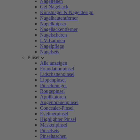
Nagelfeilen
Gel Nagellack
Kunstnägel & Nageldesign
Nagelhautentferner
Nagelknipser
Nagellackentferner
Nagelscheren
UV-Lampen
Nagelpflege
Nagelsets
Pinsel
Alle anzeigen
Foundationpinsel
Lidschattenpinsel
Lippenpinsel
Pinselreiniger
Rougepinsel
Applikatoren
Augenbrauenpinsel
Concealer-Pinsel
Eyelinerpinsel
Highlighter-Pinsel
Maskenpinsel
Pinselsets
Pinseltaschen