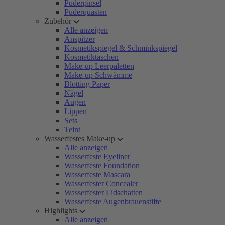
Puderpinsel
Puderquasten
Zubehör
Alle anzeigen
Anspitzer
Kosmetikspiegel & Schminkspiegel
Kosmetiktaschen
Make-up Leerpaletten
Make-up Schwämme
Blotting Paper
Nägel
Augen
Lippen
Sets
Teint
Wasserfestes Make-up
Alle anzeigen
Wasserfeste Eyeliner
Wasserfeste Foundation
Wasserfeste Mascara
Wasserfester Concealer
Wasserfester Lidschatten
Wasserfeste Augenbrauenstifte
Highlights
Alle anzeigen