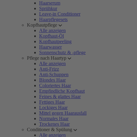
Haarserum
Sprühkur
Leave-in Conditioner
Haarpflegesets
Kopfhautpflege
Alle anzeigen
Kopfhaut-Öl
Kopfhautpeeling
Haarwasser
Sonnenschutz & -pflege
Pflege nach Haartyp
Alle anzeigen
Anti-Frizz
Anti-Schuppen
Blondes Haar
Coloriertes Haar
Empfindliche Kopfhaut
Feines & glattes Haar
Fettiges Haar
Lockiges Haar
Mittel gegen Haarausfall
Normales Haar
Trockenes Haar
Conditioner & Spülung
Alle anzeigen