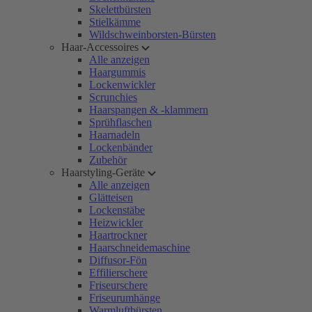
Skelettbürsten
Stielkämme
Wildschweinborsten-Bürsten
Haar-Accessoires
Alle anzeigen
Haargummis
Lockenwickler
Scrunchies
Haarspangen & -klammern
Sprühflaschen
Haarnadeln
Lockenbänder
Zubehör
Haarstyling-Geräte
Alle anzeigen
Glätteisen
Lockenstäbe
Heizwickler
Haartrockner
Haarschneidemaschine
Diffusor-Fön
Effilierschere
Friseurschere
Friseurumhänge
Warmluftbürsten