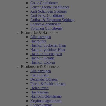
Color-Conditioner
Feuchtigkeits-Conditioner
Anti-Schuppen-Spülung
Anti-Frizz-Conditioner
Aufbau & Reparatur Spülung
Locken-Conditioner
Volumen-Conditioner
Haarmaske & Haarkur
Alle anzeigen
Haarbutter
Haarkur trockenes Haar
Haarkur gefärbtes Haar
Haarkur Feuchtigkeit
Haarkur Keratin
Haarkur Locken
Haarbürsten & Kämme
Alle anzeigen
Rundbürsten
Detangler-Bürsten
Flach- & Paddelbürsten
Holzbürsten
Haarkämme
Haarschneidekämme
Kopfmassagebürsten
Lockenkämme