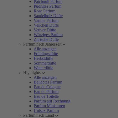
Patchouli Parfum
Pudriges Parfum
Rose Parfum
Sandelholz Düfte
Vanille Parfum
Veilchen Düfte
Vetiver Düfte
Würziges Parfum
Zitrische Düfte
Parfum nach Jahreszeit
Alle anzeigen
Frühlingsdüfte
Herbstdüfte
Sommerdüfte
Winterdüfte
Highlights
Alle anzeigen
Beliebtes Parfum
Eau de Cologne
Eau de Parfum
Eau de Toilette
Parfum auf Rechnung
Parfum Miniaturen
Unisex Parfum
Parfum nach Land