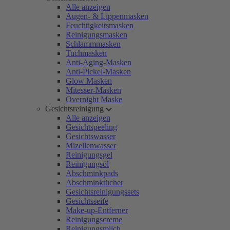
Alle anzeigen
Augen- & Lippenmasken
Feuchtigkeitsmasken
Reinigungsmasken
Schlammmasken
Tuchmasken
Anti-Aging-Masken
Anti-Pickel-Masken
Glow Masken
Mitesser-Masken
Overnight Maske
Gesichtsreinigung
Alle anzeigen
Gesichtspeeling
Gesichtswasser
Mizellenwasser
Reinigungsgel
Reinigungsöl
Abschminkpads
Abschminktücher
Gesichtsreinigungssets
Gesichtsseife
Make-up-Entferner
Reinigungscreme
Reinigungsmilch