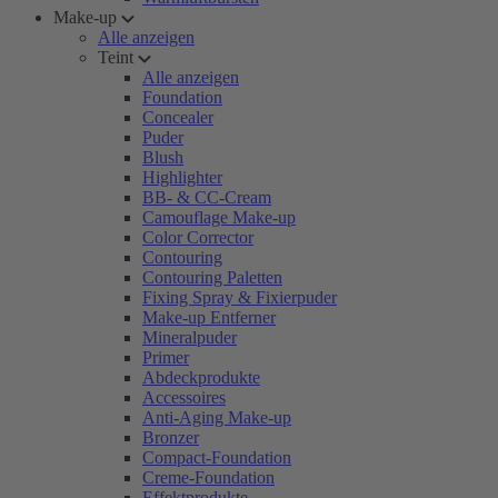
Make-up
Alle anzeigen
Teint
Alle anzeigen
Foundation
Concealer
Puder
Blush
Highlighter
BB- & CC-Cream
Camouflage Make-up
Color Corrector
Contouring
Contouring Paletten
Fixing Spray & Fixierpuder
Make-up Entferner
Mineralpuder
Primer
Abdeckprodukte
Accessoires
Anti-Aging Make-up
Bronzer
Compact-Foundation
Creme-Foundation
Effektprodukte