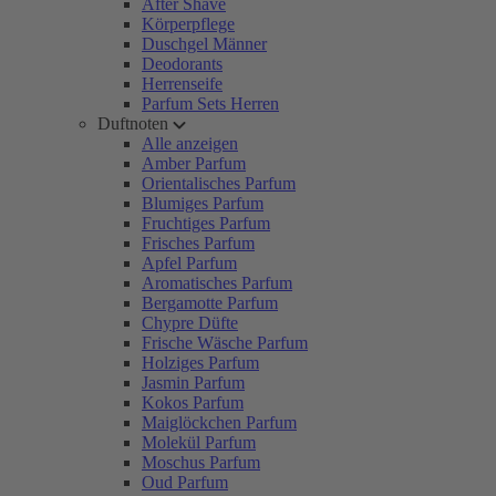
After Shave
Körperpflege
Duschgel Männer
Deodorants
Herrenseife
Parfum Sets Herren
Duftnoten
Alle anzeigen
Amber Parfum
Orientalisches Parfum
Blumiges Parfum
Fruchtiges Parfum
Frisches Parfum
Apfel Parfum
Aromatisches Parfum
Bergamotte Parfum
Chypre Düfte
Frische Wäsche Parfum
Holziges Parfum
Jasmin Parfum
Kokos Parfum
Maiglöckchen Parfum
Molekül Parfum
Moschus Parfum
Oud Parfum