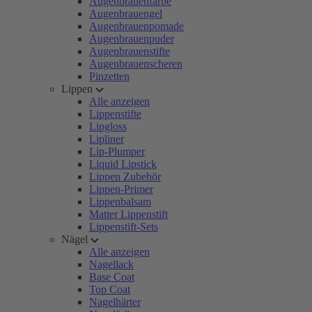
Augenbrauenfarbe
Augenbrauengel
Augenbrauenpomade
Augenbrauenpuder
Augenbrauenstifte
Augenbrauenscheren
Pinzetten
Lippen
Alle anzeigen
Lippenstifte
Lipgloss
Lipliner
Lip-Plumper
Liquid Lipstick
Lippen Zubehör
Lippen-Primer
Lippenbalsam
Matter Lippenstift
Lippenstift-Sets
Nägel
Alle anzeigen
Nagellack
Base Coat
Top Coat
Nagelhärter