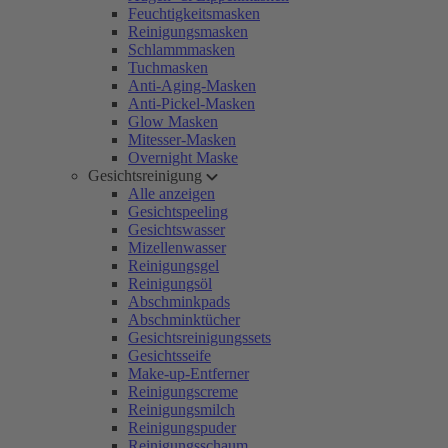
Feuchtigkeitsmasken
Reinigungsmasken
Schlammmasken
Tuchmasken
Anti-Aging-Masken
Anti-Pickel-Masken
Glow Masken
Mitesser-Masken
Overnight Maske
Gesichtsreinigung
Alle anzeigen
Gesichtspeeling
Gesichtswasser
Mizellenwasser
Reinigungsgel
Reinigungsöl
Abschminkpads
Abschminktücher
Gesichtsreinigungssets
Gesichtsseife
Make-up-Entferner
Reinigungscreme
Reinigungsmilch
Reinigungspuder
Reinigungsschaum