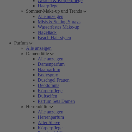
Gesicht & Körperpflege
Haarpflege
Sommer-Make-up und Trends
Alle anzeigen
Mists & Setting Sprays
Wasserfestes Make-up
Nagellack
Beach Hair stylen
Parfum
Alle anzeigen
Damendüfte
Alle anzeigen
Damenparfum
Haarparfum
Bodyspray
Duschgel Frauen
Deodorants
Körperpflege
Duftseifen
Parfum Sets Damen
Herrendüfte
Alle anzeigen
Herrenparfum
After Shave
Körperpflege