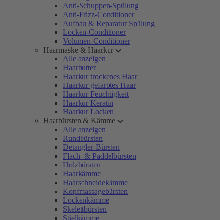
Anti-Schuppen-Spülung
Anti-Frizz-Conditioner
Aufbau & Reparatur Spülung
Locken-Conditioner
Volumen-Conditioner
Haarmaske & Haarkur
Alle anzeigen
Haarbutter
Haarkur trockenes Haar
Haarkur gefärbtes Haar
Haarkur Feuchtigkeit
Haarkur Keratin
Haarkur Locken
Haarbürsten & Kämme
Alle anzeigen
Rundbürsten
Detangler-Bürsten
Flach- & Paddelbürsten
Holzbürsten
Haarkämme
Haarschneidekämme
Kopfmassagebürsten
Lockenkämme
Skelettbürsten
Stielkämme