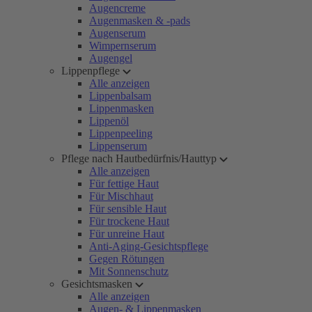
Augencreme
Augenmasken & -pads
Augenserum
Wimpernserum
Augengel
Lippenpflege
Alle anzeigen
Lippenbalsam
Lippenmasken
Lippenöl
Lippenpeeling
Lippenserum
Pflege nach Hautbedürfnis/Hauttyp
Alle anzeigen
Für fettige Haut
Für Mischhaut
Für sensible Haut
Für trockene Haut
Für unreine Haut
Anti-Aging-Gesichtspflege
Gegen Rötungen
Mit Sonnenschutz
Gesichtsmasken
Alle anzeigen
Augen- & Lippenmasken