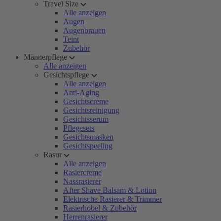
Travel Size
Alle anzeigen
Augen
Augenbrauen
Teint
Zubehör
Männerpflege
Alle anzeigen
Gesichtspflege
Alle anzeigen
Anti-Aging
Gesichtscreme
Gesichtsreinigung
Gesichtsserum
Pflegesets
Gesichtsmasken
Gesichtspeeling
Rasur
Alle anzeigen
Rasiercreme
Nassrasierer
After Shave Balsam & Lotion
Elektrische Rasierer & Trimmer
Rasierhobel & Zubehör
Herrenrasierer