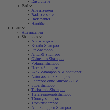
Rasurpflege
Bad
Alle anzeigen
Badaccessoires
Bademäntel
Handtücher
Haare
Alle anzeigen
Shampoos
Alle anzeigen
Keratin-Shampoo
Pre-Shampoo
Arganöl-Shampoo
Glättendes Shampoo
Volumenshampoo
Herren-Shampoo
2-in-1-Shampoo & -Conditioner
Naturkosmetik-Shampoo
Shampoo ohne Silikone & Co.
Silbershampoo
Teebaumöl-Shampoo
Tiefenreinigungsshampoo
Tönungsshampoo
Trockenshampoo
Anti-Schuppen-Shampoo