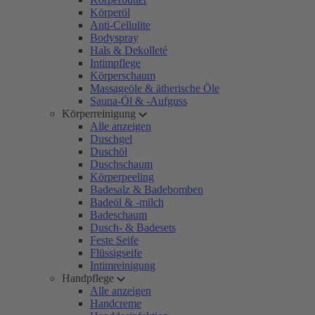
Körperöl
Anti-Cellulite
Bodyspray
Hals & Dekolleté
Intimpflege
Körperschaum
Massageöle & ätherische Öle
Sauna-Öl & -Aufguss
Körperreinigung
Alle anzeigen
Duschgel
Duschöl
Duschschaum
Körperpeeling
Badesalz & Badebomben
Badeöl & -milch
Badeschaum
Dusch- & Badesets
Feste Seife
Flüssigseife
Intimreinigung
Handpflege
Alle anzeigen
Handcreme