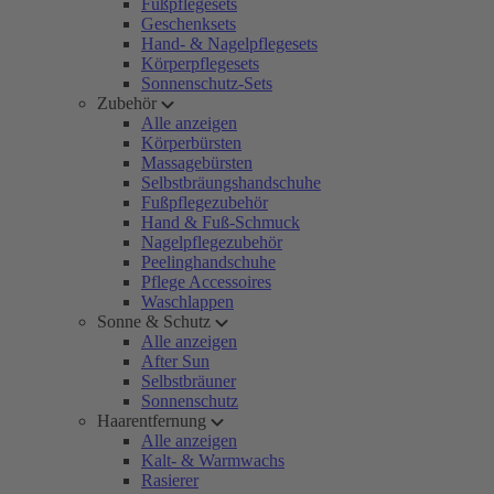
Fußpflegesets
Geschenksets
Hand- & Nagelpflegesets
Körperpflegesets
Sonnenschutz-Sets
Zubehör
Alle anzeigen
Körperbürsten
Massagebürsten
Selbstbräungshandschuhe
Fußpflegezubehör
Hand & Fuß-Schmuck
Nagelpflegezubehör
Peelinghandschuhe
Pflege Accessoires
Waschlappen
Sonne & Schutz
Alle anzeigen
After Sun
Selbstbräuner
Sonnenschutz
Haarentfernung
Alle anzeigen
Kalt- & Warmwachs
Rasierer