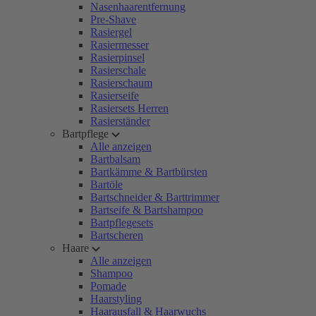
Nasenhaarentfernung
Pre-Shave
Rasiergel
Rasiermesser
Rasierpinsel
Rasierschale
Rasierschaum
Rasierseife
Rasiersets Herren
Rasierständer
Bartpflege
Alle anzeigen
Bartbalsam
Bartkämme & Bartbürsten
Bartöle
Bartschneider & Barttrimmer
Bartseife & Bartshampoo
Bartpflegesets
Bartscheren
Haare
Alle anzeigen
Shampoo
Pomade
Haarstyling
Haarausfall & Haarwuchs