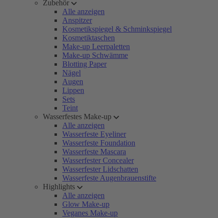
Zubehör
Alle anzeigen
Anspitzer
Kosmetikspiegel & Schminkspiegel
Kosmetiktaschen
Make-up Leerpaletten
Make-up Schwämme
Blotting Paper
Nägel
Augen
Lippen
Sets
Teint
Wasserfestes Make-up
Alle anzeigen
Wasserfeste Eyeliner
Wasserfeste Foundation
Wasserfeste Mascara
Wasserfester Concealer
Wasserfester Lidschatten
Wasserfeste Augenbrauenstifte
Highlights
Alle anzeigen
Glow Make-up
Veganes Make-up