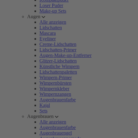
Loser Puder
Make-up Sets
Augen
Alle anzeigen
Lidschatten
Mascara
Eyeliner
Creme-Lidschatten
Lidschatten-Primer
Augen-Make-up-Entferner
Glitzer-Lidschatten
Künstliche Wimpern
Lidschattenpaletten
Wimpern-Primer
Wimpernbürsten
Wimpernkleber
Wimpernzangen
Augenbrauenfarbe
Kajal
Sets
Augenbrauen
Alle anzeigen
Augenbrauenfarbe
Augenbrauengel