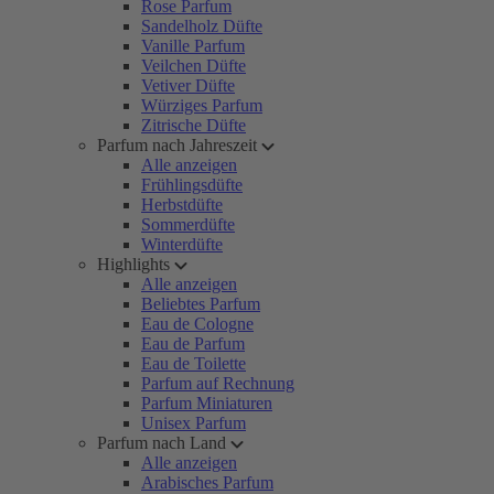
Rose Parfum
Sandelholz Düfte
Vanille Parfum
Veilchen Düfte
Vetiver Düfte
Würziges Parfum
Zitrische Düfte
Parfum nach Jahreszeit
Alle anzeigen
Frühlingsdüfte
Herbstdüfte
Sommerdüfte
Winterdüfte
Highlights
Alle anzeigen
Beliebtes Parfum
Eau de Cologne
Eau de Parfum
Eau de Toilette
Parfum auf Rechnung
Parfum Miniaturen
Unisex Parfum
Parfum nach Land
Alle anzeigen
Arabisches Parfum