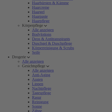
Haarbürsten & Kämme
Haarcreme
Haargel
Haarpaste
Haarpflege
Körperpflege
Alle anzeigen
Bodylotions
Deos & Antitranspirants
Duschgel & Duschpflege
Körperreinigung & Scrubs
Seife
Drogerie
Alle anzeigen
Gesichtspflege
Alle anzeigen
Anti-Aging
Augen
Lippen
Nachtpflege
Tagespflege
Rasur
Reinigung
Sonne
Zähne