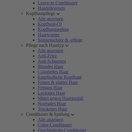
Leave-in Conditioner
Haarpflegesets
Kopfhautpflege
Alle anzeigen
Kopfhaut-Öl
Kopfhautpeeling
Haarwasser
Sonnenschutz & -pflege
Pflege nach Haartyp
Alle anzeigen
Anti-Frizz
Anti-Schuppen
Blondes Haar
Coloriertes Haar
Empfindliche Kopfhaut
Feines & glattes Haar
Fettiges Haar
Lockiges Haar
Mittel gegen Haarausfall
Normales Haar
Trockenes Haar
Conditioner & Spülung
Alle anzeigen
Color-Conditioner
Feuchtigkeits-Conditioner