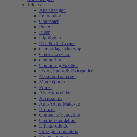
Teint
Alle anzeigen
Foundation
Concealer
Puder
Blush
Highlighter
BB- & CC-Cream
Camouflage Make-up
Color Corrector
Contouring
Contouring Paletten
Fixing Spray & Fixierpuder
Make-up Entferner
Mineralpuder
Primer
Abdeckprodukte
Accessoires
Anti-Aging Make-up
Bronzer
Compact-Foundation
Creme-Foundation
Effektprodukte
Flüssige Foundation
Kompaktpuder