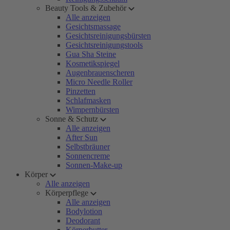
Beauty Tools & Zubehör
Alle anzeigen
Gesichtsmassage
Gesichtsreinigungsbürsten
Gesichtsreinigungstools
Gua Sha Steine
Kosmetikspiegel
Augenbrauenscheren
Micro Needle Roller
Pinzetten
Schlafmasken
Wimpernbürsten
Sonne & Schutz
Alle anzeigen
After Sun
Selbstbräuner
Sonnencreme
Sonnen-Make-up
Körper
Alle anzeigen
Körperpflege
Alle anzeigen
Bodylotion
Deodorant
Körperbutter