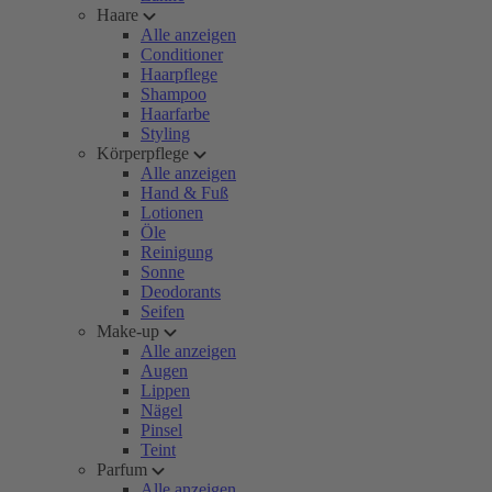
Haare
Alle anzeigen
Conditioner
Haarpflege
Shampoo
Haarfarbe
Styling
Körperpflege
Alle anzeigen
Hand & Fuß
Lotionen
Öle
Reinigung
Sonne
Deodorants
Seifen
Make-up
Alle anzeigen
Augen
Lippen
Nägel
Pinsel
Teint
Parfum
Alle anzeigen