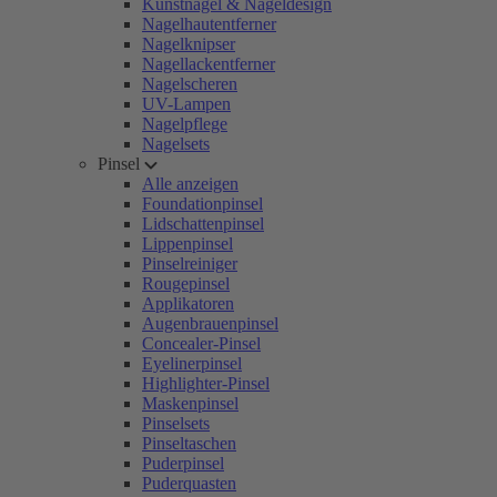
Kunstnägel & Nageldesign
Nagelhautentferner
Nagelknipser
Nagellackentferner
Nagelscheren
UV-Lampen
Nagelpflege
Nagelsets
Pinsel
Alle anzeigen
Foundationpinsel
Lidschattenpinsel
Lippenpinsel
Pinselreiniger
Rougepinsel
Applikatoren
Augenbrauenpinsel
Concealer-Pinsel
Eyelinerpinsel
Highlighter-Pinsel
Maskenpinsel
Pinselsets
Pinseltaschen
Puderpinsel
Puderquasten