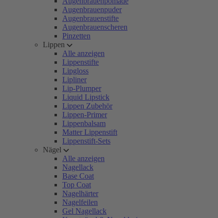
Augenbrauenpomade
Augenbrauenpuder
Augenbrauenstifte
Augenbrauenscheren
Pinzetten
Lippen
Alle anzeigen
Lippenstifte
Lipgloss
Lipliner
Lip-Plumper
Liquid Lipstick
Lippen Zubehör
Lippen-Primer
Lippenbalsam
Matter Lippenstift
Lippenstift-Sets
Nägel
Alle anzeigen
Nagellack
Base Coat
Top Coat
Nagelhärter
Nagelfeilen
Gel Nagellack