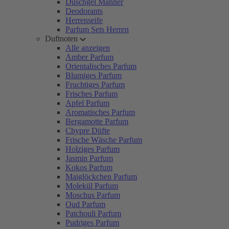
Duschgel Männer
Deodorants
Herrenseife
Parfum Sets Herren
Duftnoten
Alle anzeigen
Amber Parfum
Orientalisches Parfum
Blumiges Parfum
Fruchtiges Parfum
Frisches Parfum
Apfel Parfum
Aromatisches Parfum
Bergamotte Parfum
Chypre Düfte
Frische Wäsche Parfum
Holziges Parfum
Jasmin Parfum
Kokos Parfum
Maiglöckchen Parfum
Molekül Parfum
Moschus Parfum
Oud Parfum
Patchouli Parfum
Pudriges Parfum