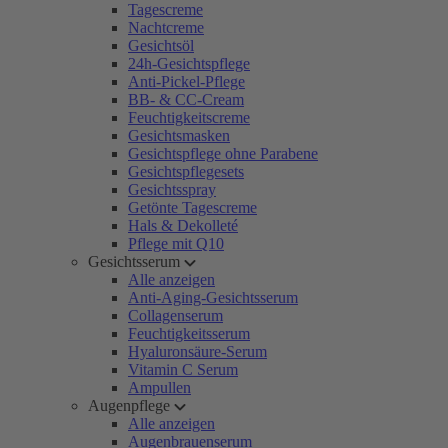
Tagescreme
Nachtcreme
Gesichtsöl
24h-Gesichtspflege
Anti-Pickel-Pflege
BB- & CC-Cream
Feuchtigkeitscreme
Gesichtsmasken
Gesichtspflege ohne Parabene
Gesichtspflegesets
Gesichtsspray
Getönte Tagescreme
Hals & Dekolleté
Pflege mit Q10
Gesichtsserum
Alle anzeigen
Anti-Aging-Gesichtsserum
Collagenserum
Feuchtigkeitsserum
Hyaluronsäure-Serum
Vitamin C Serum
Ampullen
Augenpflege
Alle anzeigen
Augenbrauenserum