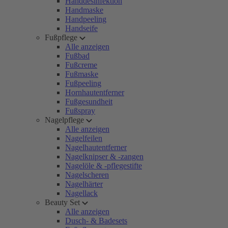
Handdesinfektion
Handmaske
Handpeeling
Handseife
Fußpflege
Alle anzeigen
Fußbad
Fußcreme
Fußmaske
Fußpeeling
Hornhautentferner
Fußgesundheit
Fußspray
Nagelpflege
Alle anzeigen
Nagelfeilen
Nagelhautentferner
Nagelknipser & -zangen
Nagelöle & -pflegestifte
Nagelscheren
Nagelhärter
Nagellack
Beauty Set
Alle anzeigen
Dusch- & Badesets