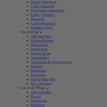
Repair-Shampoo
Color-Shampoo
Feuchtigkeitsshampoo
Festes Shampoo
Haarseife
Lockenshampoo
Shampoo-Sets
Haarstyling
Alle anzeigen
Schaumfestiger
Hitzeschutz
Haarwachs
Styling Spray
Ansatzspray
Haarcreme & Stylingcreme
Haargel
Haarpuder
Haarspray
Haarstyling-Sets
Sea Salt Spray
Leave-In Pflege
Alle anzeigen
Haaröl
Haarserum
Sprühkur