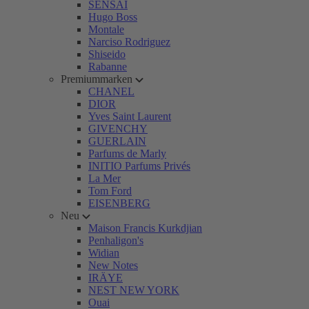
SENSAI
Hugo Boss
Montale
Narciso Rodriguez
Shiseido
Rabanne
Premiummarken
CHANEL
DIOR
Yves Saint Laurent
GIVENCHY
GUERLAIN
Parfums de Marly
INITIO Parfums Privés
La Mer
Tom Ford
EISENBERG
Neu
Maison Francis Kurkdjian
Penhaligon's
Widian
New Notes
IRÄYE
NEST NEW YORK
Ouai