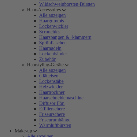
Wildschweinborsten-Bürsten
Haar-Accessoires
Alle anzeigen
Haargummis
Lockenwickler
Scrunchies
Haarspangen & -klammern
Sprühflaschen
Haarnadeln
Lockenbänder
Zubehör
Haarstyling-Geräte
Alle anzeigen
Glätteisen
Lockenstäbe
Heizwickler
Haartrockner
Haarschneidemaschine
Diffusor-Fön
Effilierschere
Friseurschere
Friseurumhänge
Warmluftbürsten
Make-up
Alle anzeigen