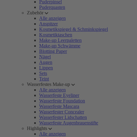
Puderpinsel
Puderquasten
Zubehör
Alle anzeigen
Anspitzer
Kosmetikspiegel & Schminkspiegel
Kosmetiktaschen
Make-up Leerpaletten
Make-up Schwämme
Blotting Paper
Nägel
Augen
Lippen
Sets
Teint
Wasserfestes Make-up
Alle anzeigen
Wasserfeste Eyeliner
Wasserfeste Foundation
Wasserfeste Mascara
Wasserfester Concealer
Wasserfester Lidschatten
Wasserfeste Augenbrauenstifte
Highlights
Alle anzeigen