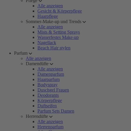
Pflege
Alle anzeigen
Gesicht & Körperpflege
Haarpflege
Sommer-Make-up und Trends
Alle anzeigen
Mists & Setting Sprays
Wasserfestes Make-up
Nagellack
Beach Hair stylen
Parfum
Alle anzeigen
Damendüfte
Alle anzeigen
Damenparfum
Haarparfum
Bodyspray
Duschgel Frauen
Deodorants
Körperpflege
Duftseifen
Parfum Sets Damen
Herrendüfte
Alle anzeigen
Herrenparfum