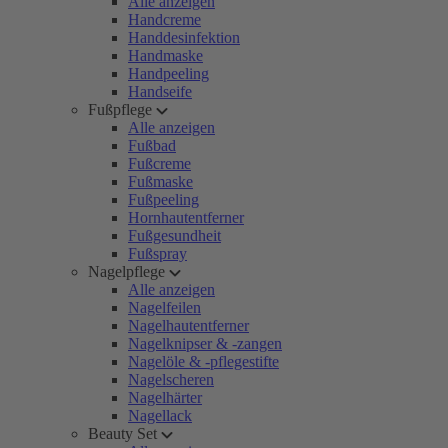
Alle anzeigen
Handcreme
Handdesinfektion
Handmaske
Handpeeling
Handseife
Fußpflege
Alle anzeigen
Fußbad
Fußcreme
Fußmaske
Fußpeeling
Hornhautentferner
Fußgesundheit
Fußspray
Nagelpflege
Alle anzeigen
Nagelfeilen
Nagelhautentferner
Nagelknipser & -zangen
Nagelöle & -pflegestifte
Nagelscheren
Nagelhärter
Nagellack
Beauty Set