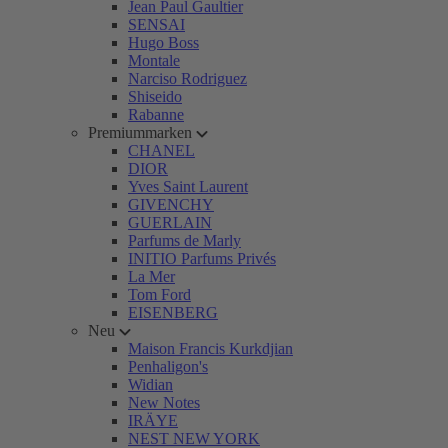
Jean Paul Gaultier
SENSAI
Hugo Boss
Montale
Narciso Rodriguez
Shiseido
Rabanne
Premiummarken
CHANEL
DIOR
Yves Saint Laurent
GIVENCHY
GUERLAIN
Parfums de Marly
INITIO Parfums Privés
La Mer
Tom Ford
EISENBERG
Neu
Maison Francis Kurkdjian
Penhaligon's
Widian
New Notes
IRÄYE
NEST NEW YORK