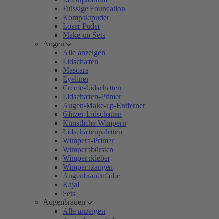
Flüssige Foundation
Kompaktpuder
Loser Puder
Make-up Sets
Augen
Alle anzeigen
Lidschatten
Mascara
Eyeliner
Creme-Lidschatten
Lidschatten-Primer
Augen-Make-up-Entferner
Glitzer-Lidschatten
Künstliche Wimpern
Lidschattenpaletten
Wimpern-Primer
Wimpernbürsten
Wimpernkleber
Wimpernzangen
Augenbrauenfarbe
Kajal
Sets
Augenbrauen
Alle anzeigen