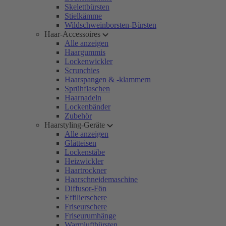
Skelettbürsten
Stielkämme
Wildschweinborsten-Bürsten
Haar-Accessoires
Alle anzeigen
Haargummis
Lockenwickler
Scrunchies
Haarspangen & -klammern
Sprühflaschen
Haarnadeln
Lockenbänder
Zubehör
Haarstyling-Geräte
Alle anzeigen
Glätteisen
Lockenstäbe
Heizwickler
Haartrockner
Haarschneidemaschine
Diffusor-Fön
Effilierschere
Friseurschere
Friseurumhänge
Warmluftbürsten