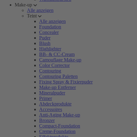
Make-up
Alle anzeigen
Teint
Alle anzeigen
Foundation
Concealer
Puder
Blush
Highlighter
BB- & CC-Cream
Camouflage Make-up
Color Corrector
Contouring
Contouring Paletten
Fixing Spray & Fixierpuder
Make-up Entferner
Mineralpuder
Primer
Abdeckprodukte
Accessoires
Anti-Aging Make-up
Bronzer
Compact-Foundation
Creme-Foundation
Effektprodukte