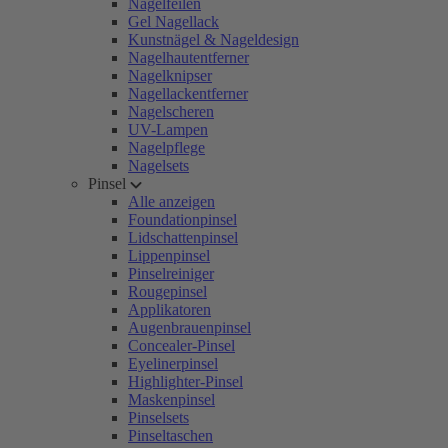
Nagelfeilen
Gel Nagellack
Kunstnägel & Nageldesign
Nagelhautentferner
Nagelknipser
Nagellackentferner
Nagelscheren
UV-Lampen
Nagelpflege
Nagelsets
Pinsel
Alle anzeigen
Foundationpinsel
Lidschattenpinsel
Lippenpinsel
Pinselreiniger
Rougepinsel
Applikatoren
Augenbrauenpinsel
Concealer-Pinsel
Eyelinerpinsel
Highlighter-Pinsel
Maskenpinsel
Pinselsets
Pinseltaschen