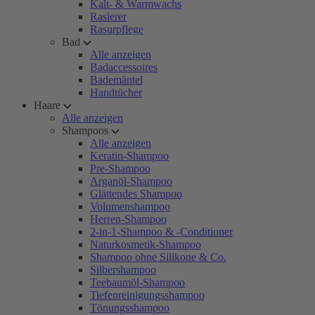
Kalt- & Warmwachs
Rasierer
Rasurpflege
Bad
Alle anzeigen
Badaccessoires
Bademäntel
Handtücher
Haare
Alle anzeigen
Shampoos
Alle anzeigen
Keratin-Shampoo
Pre-Shampoo
Arganöl-Shampoo
Glättendes Shampoo
Volumenshampoo
Herren-Shampoo
2-in-1-Shampoo & -Conditioner
Naturkosmetik-Shampoo
Shampoo ohne Silikone & Co.
Silbershampoo
Teebaumöl-Shampoo
Tiefenreinigungsshampoo
Tönungsshampoo