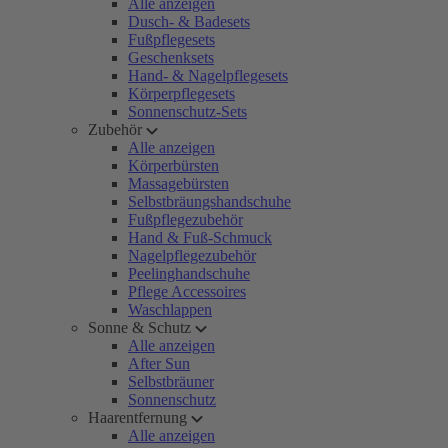
Alle anzeigen
Dusch- & Badesets
Fußpflegesets
Geschenksets
Hand- & Nagelpflegesets
Körperpflegesets
Sonnenschutz-Sets
Zubehör
Alle anzeigen
Körperbürsten
Massagebürsten
Selbstbräungshandschuhe
Fußpflegezubehör
Hand & Fuß-Schmuck
Nagelpflegezubehör
Peelinghandschuhe
Pflege Accessoires
Waschlappen
Sonne & Schutz
Alle anzeigen
After Sun
Selbstbräuner
Sonnenschutz
Haarentfernung
Alle anzeigen