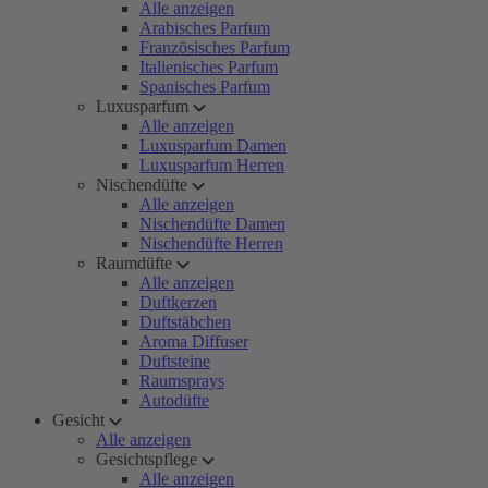
Alle anzeigen
Arabisches Parfum
Französisches Parfum
Italienisches Parfum
Spanisches Parfum
Luxusparfum
Alle anzeigen
Luxusparfum Damen
Luxusparfum Herren
Nischendüfte
Alle anzeigen
Nischendüfte Damen
Nischendüfte Herren
Raumdüfte
Alle anzeigen
Duftkerzen
Duftstäbchen
Aroma Diffuser
Duftsteine
Raumsprays
Autodüfte
Gesicht
Alle anzeigen
Gesichtspflege
Alle anzeigen