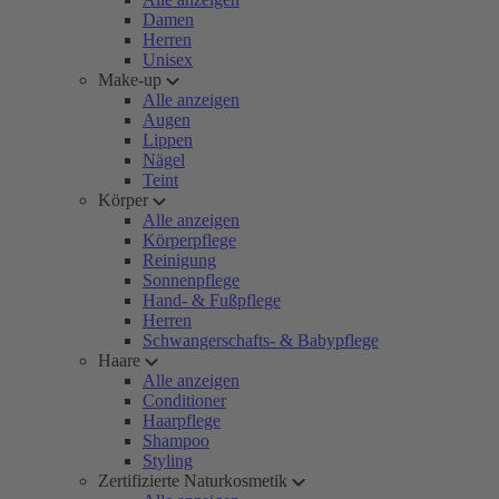
Damen
Herren
Unisex
Make-up
Alle anzeigen
Augen
Lippen
Nägel
Teint
Körper
Alle anzeigen
Körperpflege
Reinigung
Sonnenpflege
Hand- & Fußpflege
Herren
Schwangerschafts- & Babypflege
Haare
Alle anzeigen
Conditioner
Haarpflege
Shampoo
Styling
Zertifizierte Naturkosmetik