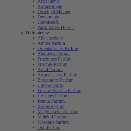
After Shave
Körperpflege
Duschgel Männer
Deodorants
Herrenseife
Parfum Sets Herren
Duftnoten
Alle anzeigen
Amber Parfum
Orientalisches Parfum
Blumiges Parfum
Fruchtiges Parfum
Frisches Parfum
Apfel Parfum
Aromatisches Parfum
Bergamotte Parfum
Chypre Düfte
Frische Wäsche Parfum
Holziges Parfum
Jasmin Parfum
Kokos Parfum
Maiglöckchen Parfum
Molekül Parfum
Moschus Parfum
Oud Parfum