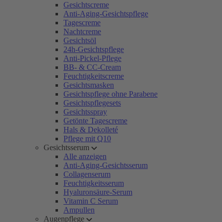
Gesichtscreme
Anti-Aging-Gesichtspflege
Tagescreme
Nachtcreme
Gesichtsöl
24h-Gesichtspflege
Anti-Pickel-Pflege
BB- & CC-Cream
Feuchtigkeitscreme
Gesichtsmasken
Gesichtspflege ohne Parabene
Gesichtspflegesets
Gesichtsspray
Getönte Tagescreme
Hals & Dekolleté
Pflege mit Q10
Gesichtsserum
Alle anzeigen
Anti-Aging-Gesichtsserum
Collagenserum
Feuchtigkeitsserum
Hyaluronsäure-Serum
Vitamin C Serum
Ampullen
Augenpflege