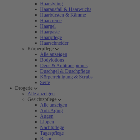
Haarstyling
Haarausfall & Haarwuchs
Haarbürsten & Kämme
Haarcreme
Haargel
Haarpaste
Haarpflege
Haarschneider
Körperpflege
Alle anzeigen
Bodylotions
Deos & Antitranspirants
Duschgel & Duschpflege
Körperreinigung & Scrubs
Seife
Drogerie
Alle anzeigen
Gesichtspflege
Alle anzeigen
Anti-Aging
Augen
Lippen
Nachtpflege
Tagespflege
Rasur