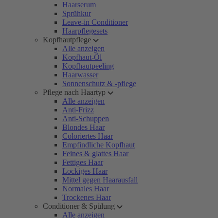
Haarserum
Sprühkur
Leave-in Conditioner
Haarpflegesets
Kopfhautpflege
Alle anzeigen
Kopfhaut-Öl
Kopfhautpeeling
Haarwasser
Sonnenschutz & -pflege
Pflege nach Haartyp
Alle anzeigen
Anti-Frizz
Anti-Schuppen
Blondes Haar
Coloriertes Haar
Empfindliche Kopfhaut
Feines & glattes Haar
Fettiges Haar
Lockiges Haar
Mittel gegen Haarausfall
Normales Haar
Trockenes Haar
Conditioner & Spülung
Alle anzeigen