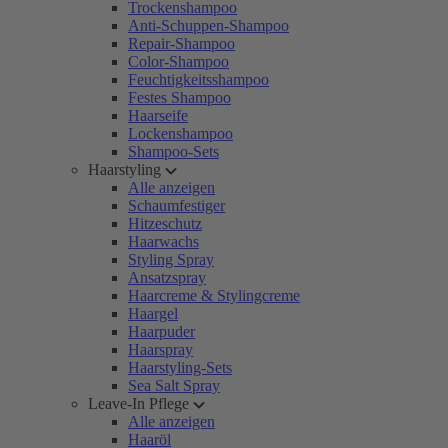
Trockenshampoo
Anti-Schuppen-Shampoo
Repair-Shampoo
Color-Shampoo
Feuchtigkeitsshampoo
Festes Shampoo
Haarseife
Lockenshampoo
Shampoo-Sets
Haarstyling
Alle anzeigen
Schaumfestiger
Hitzeschutz
Haarwachs
Styling Spray
Ansatzspray
Haarcreme & Stylingcreme
Haargel
Haarpuder
Haarspray
Haarstyling-Sets
Sea Salt Spray
Leave-In Pflege
Alle anzeigen
Haaröl