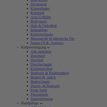
Deodorant
Körperbutter
Körperöl
Anti-Cellulite
Bodyspray
Hals & Dekolleté
Intimpflege
Körperschaum
Massageöle & ätherische Öle
Sauna-Öl & -Aufguss
Körperreinigung
Alle anzeigen
Duschgel
Duschöl
Duschschaum
Körperpeeling
Badesalz & Badebomben
Badeöl & -milch
Badeschaum
Dusch- & Badesets
Feste Seife
Flüssigseife
Intimreinigung
Handpflege