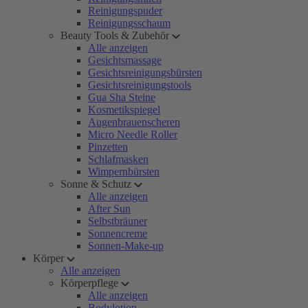
Reinigungspuder
Reinigungsschaum
Beauty Tools & Zubehör
Alle anzeigen
Gesichtsmassage
Gesichtsreinigungsbürsten
Gesichtsreinigungstools
Gua Sha Steine
Kosmetikspiegel
Augenbrauenscheren
Micro Needle Roller
Pinzetten
Schlafmasken
Wimpernbürsten
Sonne & Schutz
Alle anzeigen
After Sun
Selbstbräuner
Sonnencreme
Sonnen-Make-up
Körper
Alle anzeigen
Körperpflege
Alle anzeigen
Bodylotion