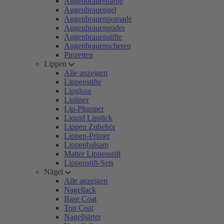
Augenbrauenfarbe
Augenbrauengel
Augenbrauenpomade
Augenbrauenpuder
Augenbrauenstifte
Augenbrauenscheren
Pinzetten
Lippen
Alle anzeigen
Lippenstifte
Lipgloss
Lipliner
Lip-Plumper
Liquid Lipstick
Lippen Zubehör
Lippen-Primer
Lippenbalsam
Matter Lippenstift
Lippenstift-Sets
Nägel
Alle anzeigen
Nagellack
Base Coat
Top Coat
Nagelhärter