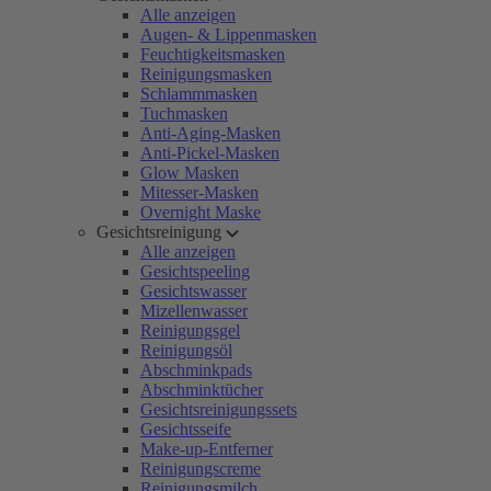
Alle anzeigen
Augen- & Lippenmasken
Feuchtigkeitsmasken
Reinigungsmasken
Schlammmasken
Tuchmasken
Anti-Aging-Masken
Anti-Pickel-Masken
Glow Masken
Mitesser-Masken
Overnight Maske
Gesichtsreinigung
Alle anzeigen
Gesichtspeeling
Gesichtswasser
Mizellenwasser
Reinigungsgel
Reinigungsöl
Abschminkpads
Abschminktücher
Gesichtsreinigungssets
Gesichtsseife
Make-up-Entferner
Reinigungscreme
Reinigungsmilch