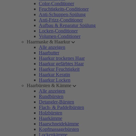
Color-Conditioner
Feuchtigkeits-Conditioner
Anti-Schuppen-Spülung
Anti-Frizz-Conditioner
Aufbau & Reparatur Spülung
Locken-Conditioner
Volumen-Conditioner
Haarmaske & Haarkur
Alle anzeigen
Haarbutter
Haarkur trockenes Haar
Haarkur gefärbtes Haar
Haarkur Feuchtigkeit
Haarkur Keratin
Haarkur Locken
Haarbürsten & Kämme
Alle anzeigen
Rundbürsten
Detangler-Bürsten
Flach- & Paddelbürsten
Holzbürsten
Haarkämme
Haarschneidekämme
Kopfmassagebürsten
Lockenkämme