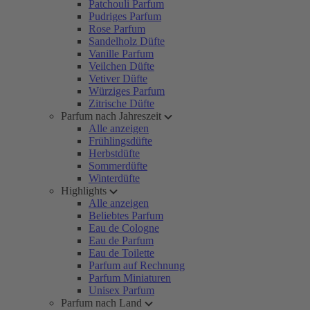
Patchouli Parfum
Pudriges Parfum
Rose Parfum
Sandelholz Düfte
Vanille Parfum
Veilchen Düfte
Vetiver Düfte
Würziges Parfum
Zitrische Düfte
Parfum nach Jahreszeit
Alle anzeigen
Frühlingsdüfte
Herbstdüfte
Sommerdüfte
Winterdüfte
Highlights
Alle anzeigen
Beliebtes Parfum
Eau de Cologne
Eau de Parfum
Eau de Toilette
Parfum auf Rechnung
Parfum Miniaturen
Unisex Parfum
Parfum nach Land