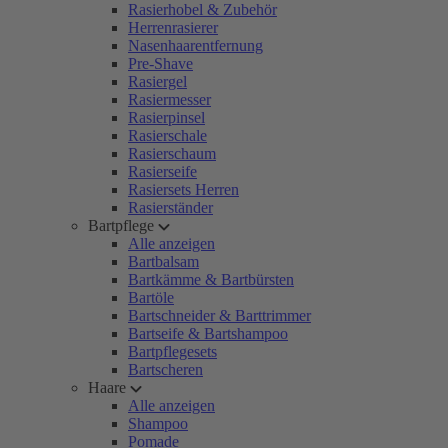
Rasierhobel & Zubehör
Herrenrasierer
Nasenhaarentfernung
Pre-Shave
Rasiergel
Rasiermesser
Rasierpinsel
Rasierschale
Rasierschaum
Rasierseife
Rasiersets Herren
Rasierständer
Bartpflege
Alle anzeigen
Bartbalsam
Bartkämme & Bartbürsten
Bartöle
Bartschneider & Barttrimmer
Bartseife & Bartshampoo
Bartpflegesets
Bartscheren
Haare
Alle anzeigen
Shampoo
Pomade