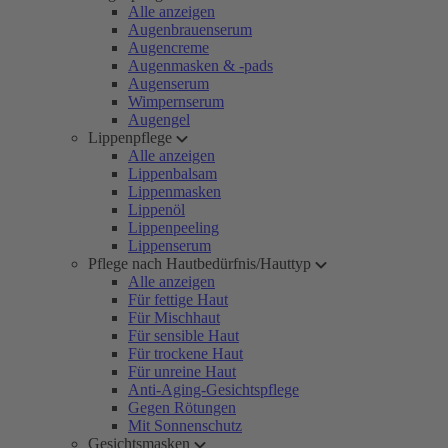
Alle anzeigen
Augenbrauenserum
Augencreme
Augenmasken & -pads
Augenserum
Wimpernserum
Augengel
Lippenpflege
Alle anzeigen
Lippenbalsam
Lippenmasken
Lippenöl
Lippenpeeling
Lippenserum
Pflege nach Hautbedürfnis/Hauttyp
Alle anzeigen
Für fettige Haut
Für Mischhaut
Für sensible Haut
Für trockene Haut
Für unreine Haut
Anti-Aging-Gesichtspflege
Gegen Rötungen
Mit Sonnenschutz
Gesichtsmasken