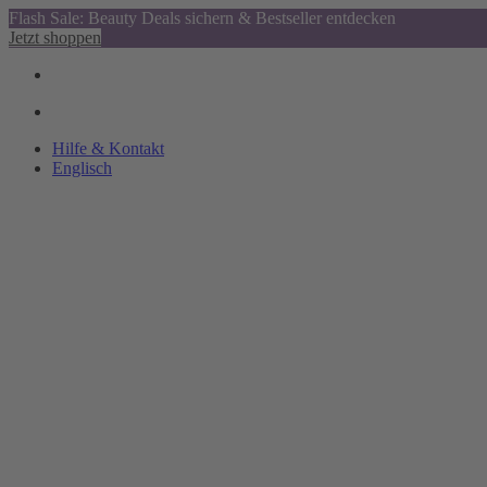
Flash Sale: Beauty Deals sichern & Bestseller entdecken
Jetzt shoppen
Hilfe & Kontakt
Englisch