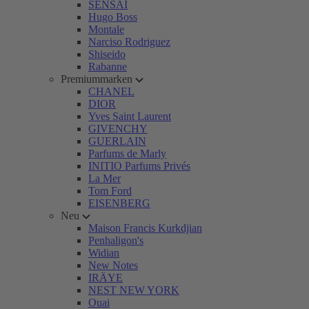
SENSAI
Hugo Boss
Montale
Narciso Rodriguez
Shiseido
Rabanne
Premiummarken
CHANEL
DIOR
Yves Saint Laurent
GIVENCHY
GUERLAIN
Parfums de Marly
INITIO Parfums Privés
La Mer
Tom Ford
EISENBERG
Neu
Maison Francis Kurkdjian
Penhaligon's
Widian
New Notes
IRÄYE
NEST NEW YORK
Ouai