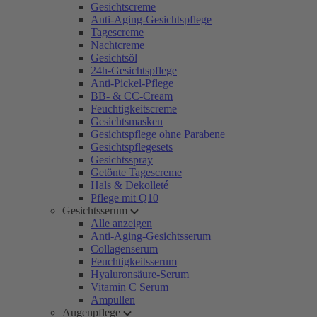
Gesichtscreme
Anti-Aging-Gesichtspflege
Tagescreme
Nachtcreme
Gesichtsöl
24h-Gesichtspflege
Anti-Pickel-Pflege
BB- & CC-Cream
Feuchtigkeitscreme
Gesichtsmasken
Gesichtspflege ohne Parabene
Gesichtspflegesets
Gesichtsspray
Getönte Tagescreme
Hals & Dekolleté
Pflege mit Q10
Gesichtsserum
Alle anzeigen
Anti-Aging-Gesichtsserum
Collagenserum
Feuchtigkeitsserum
Hyaluronsäure-Serum
Vitamin C Serum
Ampullen
Augenpflege