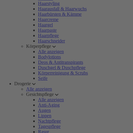
Haarstyling
Haarausfall & Haarwuchs
Haarbürsten & Kämme
Haarcreme
Haargel
Haarpaste
Haarpflege
Haarschneider
Körperpflege
Alle anzeigen
Bodylotions
Deos & Antitranspirants
Duschgel & Duschpflege
Körperreinigung & Scrubs
Seife
Drogerie
Alle anzeigen
Gesichtspflege
Alle anzeigen
Anti-Aging
Augen
Lippen
Nachtpflege
Tagespflege
Rasur