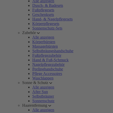
Alle anzeigen
Dusch- & Badesets
Fußpflegesets
Geschenksets
Hand- & Nagelpflegesets
Körperpflegesets
Sonnenschutz-Sets
Zubehör
Alle anzeigen
Körperbürsten
Massagebürsten
Selbstbräungshandschuhe
Fußpflegezubehör
Hand & Fuß-Schmuck
Nagelpflegezubehör
Peelinghandschuhe
Pflege Accessoires
Waschlappen
Sonne & Schutz
Alle anzeigen
After Sun
Selbstbräuner
Sonnenschutz
Haarentfernung
Alle anzeigen