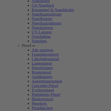
Nagelfeilen
Gel Nagellack
Kunstnägel & Nageldesign
Nagelhautentferner
Nagelknipser
Nagellackentferner
Nagelscheren
UV-Lampen
Nagelpflege
Nagelsets
Pinsel
Alle anzeigen
Foundationpinsel
Lidschattenpinsel
Lippenpinsel
Pinselreiniger
Rougepinsel
Applikatoren
Augenbrauenpinsel
Concealer-Pinsel
Eyelinerpinsel
Highlighter-Pinsel
Maskenpinsel
Pinselsets
Pinseltaschen