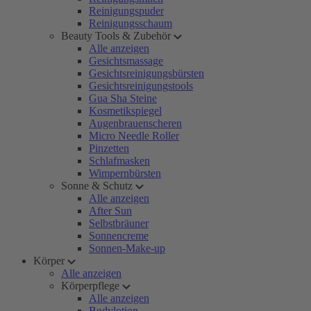
Reinigungspuder
Reinigungsschaum
Beauty Tools & Zubehör
Alle anzeigen
Gesichtsmassage
Gesichtsreinigungsbürsten
Gesichtsreinigungstools
Gua Sha Steine
Kosmetikspiegel
Augenbrauenscheren
Micro Needle Roller
Pinzetten
Schlafmasken
Wimpernbürsten
Sonne & Schutz
Alle anzeigen
After Sun
Selbstbräuner
Sonnencreme
Sonnen-Make-up
Körper
Alle anzeigen
Körperpflege
Alle anzeigen
Bodylotion