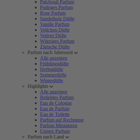
Patchouli Parfum
Pudriges Parfum
Rose Parfum
Sandelholz Düfte
Vanille Parfum
Veilchen Düfte
Vetiver Düfte
Würziges Parfum
Zitrische Düfte
Parfum nach Jahreszeit
Alle anzeigen
Frühlingsdüfte
Herbstdüfte
Sommerdüfte
Winterdüfte
Highlights
Alle anzeigen
Beliebtes Parfum
Eau de Cologne
Eau de Parfum
Eau de Toilette
Parfum auf Rechnung
Parfum Miniaturen
Unisex Parfum
Parfum nach Land