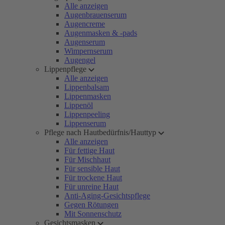
Alle anzeigen
Augenbrauenserum
Augencreme
Augenmasken & -pads
Augenserum
Wimpernserum
Augengel
Lippenpflege
Alle anzeigen
Lippenbalsam
Lippenmasken
Lippenöl
Lippenpeeling
Lippenserum
Pflege nach Hautbedürfnis/Hauttyp
Alle anzeigen
Für fettige Haut
Für Mischhaut
Für sensible Haut
Für trockene Haut
Für unreine Haut
Anti-Aging-Gesichtspflege
Gegen Rötungen
Mit Sonnenschutz
Gesichtsmasken