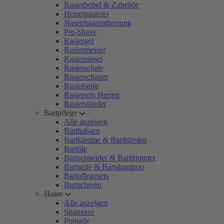
Rasierhobel & Zubehör
Herrenrasierer
Nasenhaarentfernung
Pre-Shave
Rasiergel
Rasiermesser
Rasierpinsel
Rasierschale
Rasierschaum
Rasierseife
Rasiersets Herren
Rasierständer
Bartpflege
Alle anzeigen
Bartbalsam
Bartkämme & Bartbürsten
Bartöle
Bartschneider & Barttrimmer
Bartseife & Bartshampoo
Bartpflegesets
Bartscheren
Haare
Alle anzeigen
Shampoo
Pomade