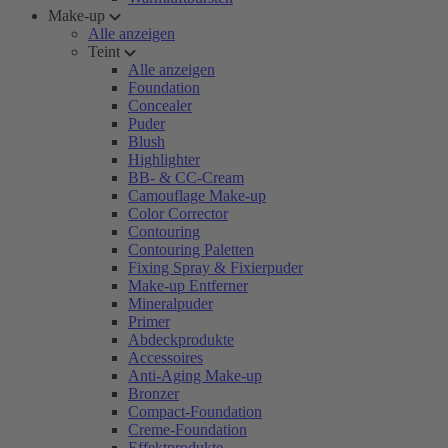
Make-up
Alle anzeigen
Teint
Alle anzeigen
Foundation
Concealer
Puder
Blush
Highlighter
BB- & CC-Cream
Camouflage Make-up
Color Corrector
Contouring
Contouring Paletten
Fixing Spray & Fixierpuder
Make-up Entferner
Mineralpuder
Primer
Abdeckprodukte
Accessoires
Anti-Aging Make-up
Bronzer
Compact-Foundation
Creme-Foundation
Effektprodukte