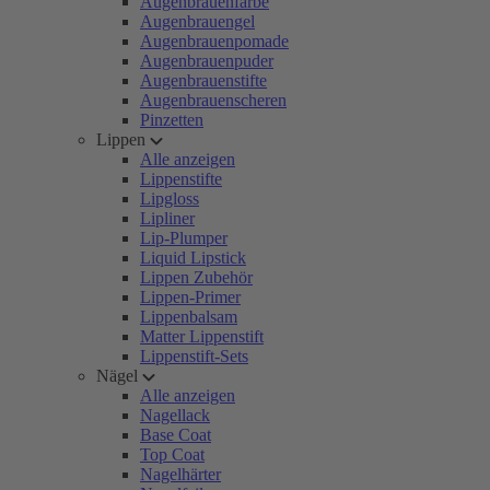
Augenbrauenfarbe
Augenbrauengel
Augenbrauenpomade
Augenbrauenpuder
Augenbrauenstifte
Augenbrauenscheren
Pinzetten
Lippen
Alle anzeigen
Lippenstifte
Lipgloss
Lipliner
Lip-Plumper
Liquid Lipstick
Lippen Zubehör
Lippen-Primer
Lippenbalsam
Matter Lippenstift
Lippenstift-Sets
Nägel
Alle anzeigen
Nagellack
Base Coat
Top Coat
Nagelhärter