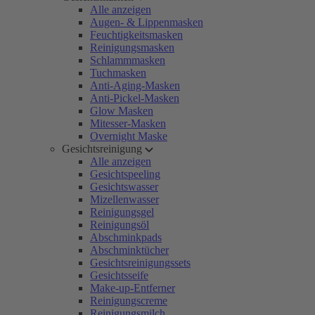
Alle anzeigen
Augen- & Lippenmasken
Feuchtigkeitsmasken
Reinigungsmasken
Schlammmasken
Tuchmasken
Anti-Aging-Masken
Anti-Pickel-Masken
Glow Masken
Mitesser-Masken
Overnight Maske
Gesichtsreinigung
Alle anzeigen
Gesichtspeeling
Gesichtswasser
Mizellenwasser
Reinigungsgel
Reinigungsöl
Abschminkpads
Abschminktücher
Gesichtsreinigungssets
Gesichtsseife
Make-up-Entferner
Reinigungscreme
Reinigungsmilch