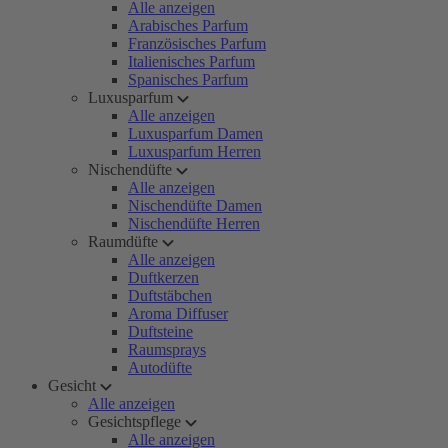
Alle anzeigen
Arabisches Parfum
Französisches Parfum
Italienisches Parfum
Spanisches Parfum
Luxusparfum
Alle anzeigen
Luxusparfum Damen
Luxusparfum Herren
Nischendüfte
Alle anzeigen
Nischendüfte Damen
Nischendüfte Herren
Raumdüfte
Alle anzeigen
Duftkerzen
Duftstäbchen
Aroma Diffuser
Duftsteine
Raumsprays
Autodüfte
Gesicht
Alle anzeigen
Gesichtspflege
Alle anzeigen