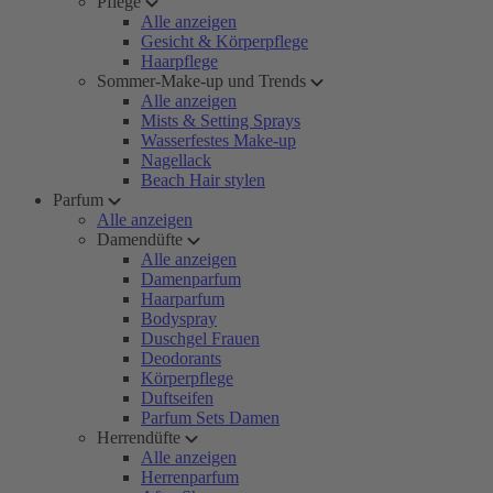
Pflege
Alle anzeigen
Gesicht & Körperpflege
Haarpflege
Sommer-Make-up und Trends
Alle anzeigen
Mists & Setting Sprays
Wasserfestes Make-up
Nagellack
Beach Hair stylen
Parfum
Alle anzeigen
Damendüfte
Alle anzeigen
Damenparfum
Haarparfum
Bodyspray
Duschgel Frauen
Deodorants
Körperpflege
Duftseifen
Parfum Sets Damen
Herrendüfte
Alle anzeigen
Herrenparfum