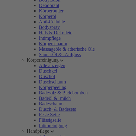
Deodorant
Körperbutter
Körperöl
Anti-Cellulite
Bodyspray
Hals & Dekolleté
Intimpflege
Körperschaum
Massageöle & ätherische Öle
Sauna-Öl & -Aufguss
Körperreinigung
Alle anzeigen
Duschgel
Duschöl
Duschschaum
Körperpeeling
Badesalz & Badebomben
Badeöl & -milch
Badeschaum
Dusch- & Badesets
Feste Seife
Flüssigseife
Intimreinigung
Handpflege