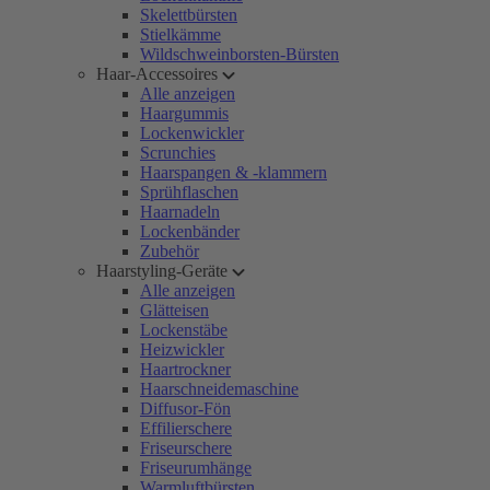
Skelettbürsten
Stielkämme
Wildschweinborsten-Bürsten
Haar-Accessoires
Alle anzeigen
Haargummis
Lockenwickler
Scrunchies
Haarspangen & -klammern
Sprühflaschen
Haarnadeln
Lockenbänder
Zubehör
Haarstyling-Geräte
Alle anzeigen
Glätteisen
Lockenstäbe
Heizwickler
Haartrockner
Haarschneidemaschine
Diffusor-Fön
Effilierschere
Friseurschere
Friseurumhänge
Warmluftbürsten