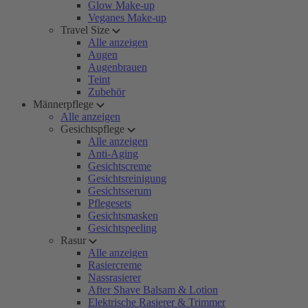
Glow Make-up
Veganes Make-up
Travel Size
Alle anzeigen
Augen
Augenbrauen
Teint
Zubehör
Männerpflege
Alle anzeigen
Gesichtspflege
Alle anzeigen
Anti-Aging
Gesichtscreme
Gesichtsreinigung
Gesichtsserum
Pflegesets
Gesichtsmasken
Gesichtspeeling
Rasur
Alle anzeigen
Rasiercreme
Nassrasierer
After Shave Balsam & Lotion
Elektrische Rasierer & Trimmer