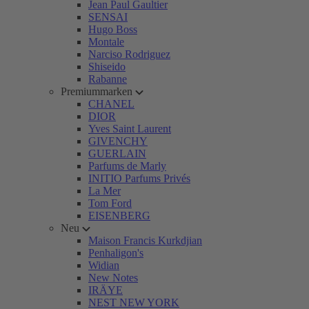
Jean Paul Gaultier
SENSAI
Hugo Boss
Montale
Narciso Rodriguez
Shiseido
Rabanne
Premiummarken
CHANEL
DIOR
Yves Saint Laurent
GIVENCHY
GUERLAIN
Parfums de Marly
INITIO Parfums Privés
La Mer
Tom Ford
EISENBERG
Neu
Maison Francis Kurkdjian
Penhaligon's
Widian
New Notes
IRÄYE
NEST NEW YORK