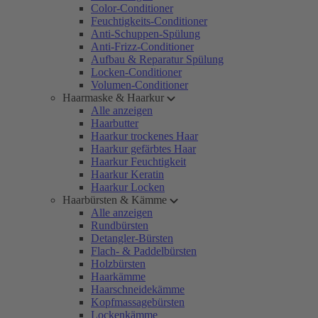
Color-Conditioner
Feuchtigkeits-Conditioner
Anti-Schuppen-Spülung
Anti-Frizz-Conditioner
Aufbau & Reparatur Spülung
Locken-Conditioner
Volumen-Conditioner
Haarmaske & Haarkur
Alle anzeigen
Haarbutter
Haarkur trockenes Haar
Haarkur gefärbtes Haar
Haarkur Feuchtigkeit
Haarkur Keratin
Haarkur Locken
Haarbürsten & Kämme
Alle anzeigen
Rundbürsten
Detangler-Bürsten
Flach- & Paddelbürsten
Holzbürsten
Haarkämme
Haarschneidekämme
Kopfmassagebürsten
Lockenkämme