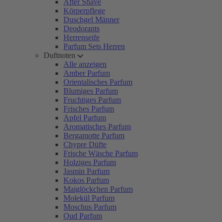
After Shave
Körperpflege
Duschgel Männer
Deodorants
Herrenseife
Parfum Sets Herren
Duftnoten
Alle anzeigen
Amber Parfum
Orientalisches Parfum
Blumiges Parfum
Fruchtiges Parfum
Frisches Parfum
Apfel Parfum
Aromatisches Parfum
Bergamotte Parfum
Chypre Düfte
Frische Wäsche Parfum
Holziges Parfum
Jasmin Parfum
Kokos Parfum
Maiglöckchen Parfum
Molekül Parfum
Moschus Parfum
Oud Parfum