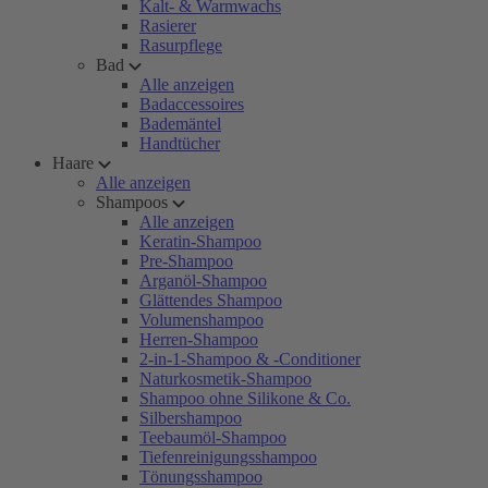
Kalt- & Warmwachs
Rasierer
Rasurpflege
Bad
Alle anzeigen
Badaccessoires
Bademäntel
Handtücher
Haare
Alle anzeigen
Shampoos
Alle anzeigen
Keratin-Shampoo
Pre-Shampoo
Arganöl-Shampoo
Glättendes Shampoo
Volumenshampoo
Herren-Shampoo
2-in-1-Shampoo & -Conditioner
Naturkosmetik-Shampoo
Shampoo ohne Silikone & Co.
Silbershampoo
Teebaumöl-Shampoo
Tiefenreinigungsshampoo
Tönungsshampoo