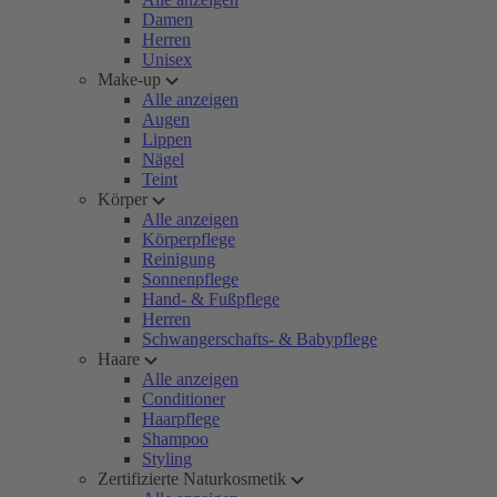
Damen
Herren
Unisex
Make-up
Alle anzeigen
Augen
Lippen
Nägel
Teint
Körper
Alle anzeigen
Körperpflege
Reinigung
Sonnenpflege
Hand- & Fußpflege
Herren
Schwangerschafts- & Babypflege
Haare
Alle anzeigen
Conditioner
Haarpflege
Shampoo
Styling
Zertifizierte Naturkosmetik