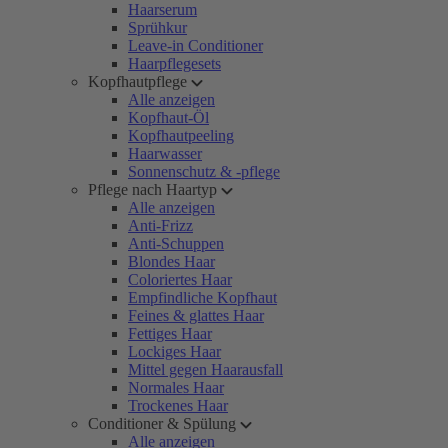
Haarserum
Sprühkur
Leave-in Conditioner
Haarpflegesets
Kopfhautpflege
Alle anzeigen
Kopfhaut-Öl
Kopfhautpeeling
Haarwasser
Sonnenschutz & -pflege
Pflege nach Haartyp
Alle anzeigen
Anti-Frizz
Anti-Schuppen
Blondes Haar
Coloriertes Haar
Empfindliche Kopfhaut
Feines & glattes Haar
Fettiges Haar
Lockiges Haar
Mittel gegen Haarausfall
Normales Haar
Trockenes Haar
Conditioner & Spülung
Alle anzeigen