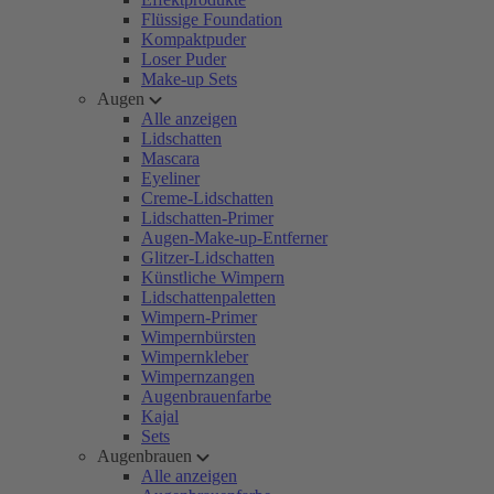
Flüssige Foundation
Kompaktpuder
Loser Puder
Make-up Sets
Augen
Alle anzeigen
Lidschatten
Mascara
Eyeliner
Creme-Lidschatten
Lidschatten-Primer
Augen-Make-up-Entferner
Glitzer-Lidschatten
Künstliche Wimpern
Lidschattenpaletten
Wimpern-Primer
Wimpernbürsten
Wimpernkleber
Wimpernzangen
Augenbrauenfarbe
Kajal
Sets
Augenbrauen
Alle anzeigen