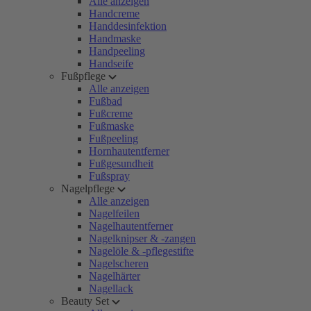
Alle anzeigen
Handcreme
Handdesinfektion
Handmaske
Handpeeling
Handseife
Fußpflege
Alle anzeigen
Fußbad
Fußcreme
Fußmaske
Fußpeeling
Hornhautentferner
Fußgesundheit
Fußspray
Nagelpflege
Alle anzeigen
Nagelfeilen
Nagelhautentferner
Nagelknipser & -zangen
Nagelöle & -pflegestifte
Nagelscheren
Nagelhärter
Nagellack
Beauty Set