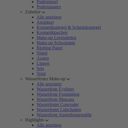
Puderpinsel
Puderquasten
Zubehör
Alle anzeigen
Anspitzer
Kosmetikspiegel & Schminkspiegel
Kosmetiktaschen
Make-up Leerpaletten
Make-up Schwämme
Blotting Paper
Nägel
Augen
Lippen
Sets
Teint
Wasserfestes Make-up
Alle anzeigen
Wasserfeste Eyeliner
Wasserfeste Foundation
Wasserfeste Mascara
Wasserfester Concealer
Wasserfester Lidschatten
Wasserfeste Augenbrauenstifte
Highlights
Alle anzeigen