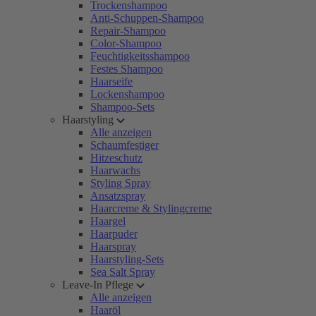
Trockenshampoo
Anti-Schuppen-Shampoo
Repair-Shampoo
Color-Shampoo
Feuchtigkeitsshampoo
Festes Shampoo
Haarseife
Lockenshampoo
Shampoo-Sets
Haarstyling
Alle anzeigen
Schaumfestiger
Hitzeschutz
Haarwachs
Styling Spray
Ansatzspray
Haarcreme & Stylingcreme
Haargel
Haarpuder
Haarspray
Haarstyling-Sets
Sea Salt Spray
Leave-In Pflege
Alle anzeigen
Haaröl