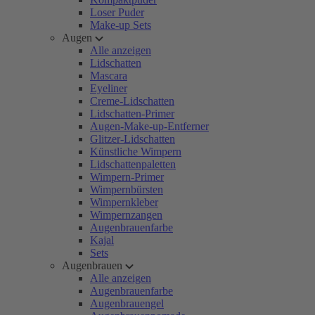
Loser Puder
Make-up Sets
Augen
Alle anzeigen
Lidschatten
Mascara
Eyeliner
Creme-Lidschatten
Lidschatten-Primer
Augen-Make-up-Entferner
Glitzer-Lidschatten
Künstliche Wimpern
Lidschattenpaletten
Wimpern-Primer
Wimpernbürsten
Wimpernkleber
Wimpernzangen
Augenbrauenfarbe
Kajal
Sets
Augenbrauen
Alle anzeigen
Augenbrauenfarbe
Augenbrauengel