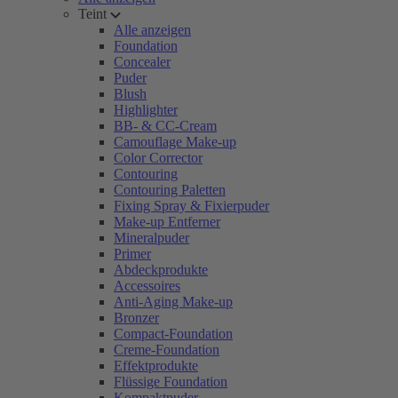
Teint
Alle anzeigen
Foundation
Concealer
Puder
Blush
Highlighter
BB- & CC-Cream
Camouflage Make-up
Color Corrector
Contouring
Contouring Paletten
Fixing Spray & Fixierpuder
Make-up Entferner
Mineralpuder
Primer
Abdeckprodukte
Accessoires
Anti-Aging Make-up
Bronzer
Compact-Foundation
Creme-Foundation
Effektprodukte
Flüssige Foundation
Kompaktpuder