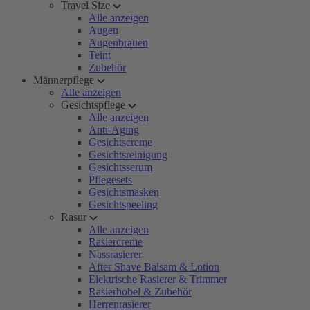
Travel Size
Alle anzeigen
Augen
Augenbrauen
Teint
Zubehör
Männerpflege
Alle anzeigen
Gesichtspflege
Alle anzeigen
Anti-Aging
Gesichtscreme
Gesichtsreinigung
Gesichtsserum
Pflegesets
Gesichtsmasken
Gesichtspeeling
Rasur
Alle anzeigen
Rasiercreme
Nassrasierer
After Shave Balsam & Lotion
Elektrische Rasierer & Trimmer
Rasierhobel & Zubehör
Herrenrasierer