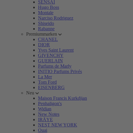
SENSAI
Hugo Boss
Montale
Narciso Rodriguez
Shiseido
Rabanne
Premiummarken
CHANEL
DIOR
Yves Saint Laurent
GIVENCHY
GUERLAIN
Parfums de Marly
INITIO Parfums Privés
La Mer
Tom Ford
EISENBERG
Neu
Maison Francis Kurkdjian
Penhaligon's
Widian
New Notes
IRÄYE
NEST NEW YORK
Ouai