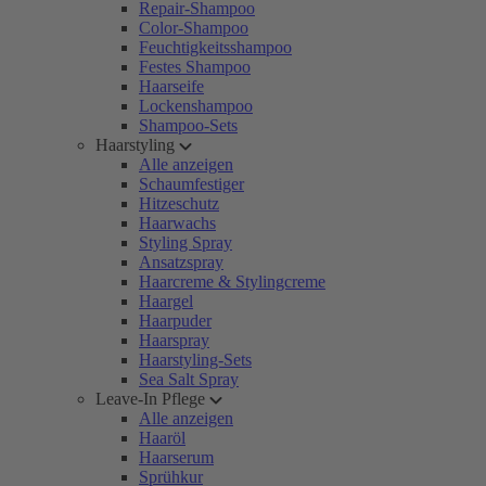
Repair-Shampoo
Color-Shampoo
Feuchtigkeitsshampoo
Festes Shampoo
Haarseife
Lockenshampoo
Shampoo-Sets
Haarstyling
Alle anzeigen
Schaumfestiger
Hitzeschutz
Haarwachs
Styling Spray
Ansatzspray
Haarcreme & Stylingcreme
Haargel
Haarpuder
Haarspray
Haarstyling-Sets
Sea Salt Spray
Leave-In Pflege
Alle anzeigen
Haaröl
Haarserum
Sprühkur