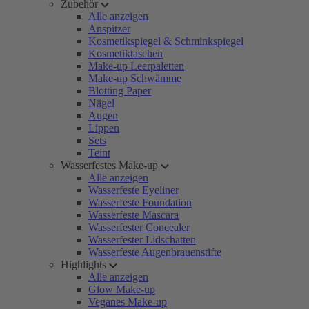
Zubehör
Alle anzeigen
Anspitzer
Kosmetikspiegel & Schminkspiegel
Kosmetiktaschen
Make-up Leerpaletten
Make-up Schwämme
Blotting Paper
Nägel
Augen
Lippen
Sets
Teint
Wasserfestes Make-up
Alle anzeigen
Wasserfeste Eyeliner
Wasserfeste Foundation
Wasserfeste Mascara
Wasserfester Concealer
Wasserfester Lidschatten
Wasserfeste Augenbrauenstifte
Highlights
Alle anzeigen
Glow Make-up
Veganes Make-up