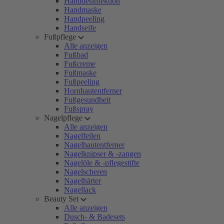
Handdesinfektion
Handmaske
Handpeeling
Handseife
Fußpflege
Alle anzeigen
Fußbad
Fußcreme
Fußmaske
Fußpeeling
Hornhautentferner
Fußgesundheit
Fußspray
Nagelpflege
Alle anzeigen
Nagelfeilen
Nagelhautentferner
Nagelknipser & -zangen
Nagelöle & -pflegestifte
Nagelscheren
Nagelhärter
Nagellack
Beauty Set
Alle anzeigen
Dusch- & Badesets