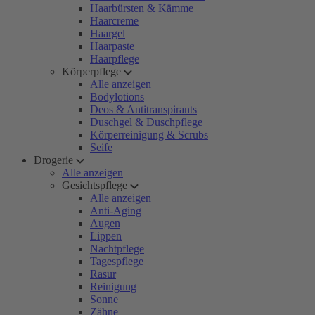
Haarbürsten & Kämme
Haarcreme
Haargel
Haarpaste
Haarpflege
Körperpflege
Alle anzeigen
Bodylotions
Deos & Antitranspirants
Duschgel & Duschpflege
Körperreinigung & Scrubs
Seife
Drogerie
Alle anzeigen
Gesichtspflege
Alle anzeigen
Anti-Aging
Augen
Lippen
Nachtpflege
Tagespflege
Rasur
Reinigung
Sonne
Zähne