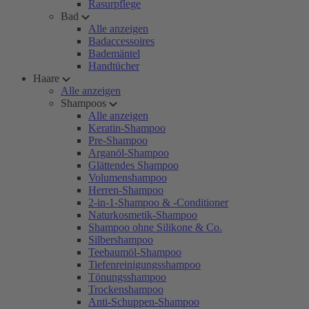
Rasurpflege
Bad
Alle anzeigen
Badaccessoires
Bademäntel
Handtücher
Haare
Alle anzeigen
Shampoos
Alle anzeigen
Keratin-Shampoo
Pre-Shampoo
Arganöl-Shampoo
Glättendes Shampoo
Volumenshampoo
Herren-Shampoo
2-in-1-Shampoo & -Conditioner
Naturkosmetik-Shampoo
Shampoo ohne Silikone & Co.
Silbershampoo
Teebaumöl-Shampoo
Tiefenreinigungsshampoo
Tönungsshampoo
Trockenshampoo
Anti-Schuppen-Shampoo