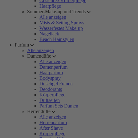
Gesicht & Körperpflege
Haarpflege
Sommer-Make-up und Trends
Alle anzeigen
Mists & Setting Sprays
Wasserfestes Make-up
Nagellack
Beach Hair stylen
Parfum
Alle anzeigen
Damendüfte
Alle anzeigen
Damenparfum
Haarparfum
Bodyspray
Duschgel Frauen
Deodorants
Körperpflege
Duftseifen
Parfum Sets Damen
Herrendüfte
Alle anzeigen
Herrenparfum
After Shave
Körperpflege