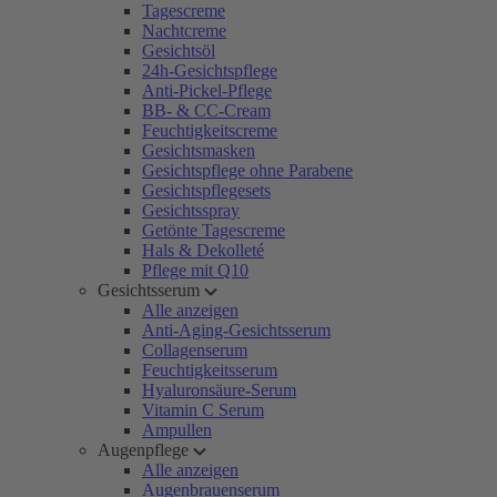
Tagescreme
Nachtcreme
Gesichtsöl
24h-Gesichtspflege
Anti-Pickel-Pflege
BB- & CC-Cream
Feuchtigkeitscreme
Gesichtsmasken
Gesichtspflege ohne Parabene
Gesichtspflegesets
Gesichtsspray
Getönte Tagescreme
Hals & Dekolleté
Pflege mit Q10
Gesichtsserum
Alle anzeigen
Anti-Aging-Gesichtsserum
Collagenserum
Feuchtigkeitsserum
Hyaluronsäure-Serum
Vitamin C Serum
Ampullen
Augenpflege
Alle anzeigen
Augenbrauenserum