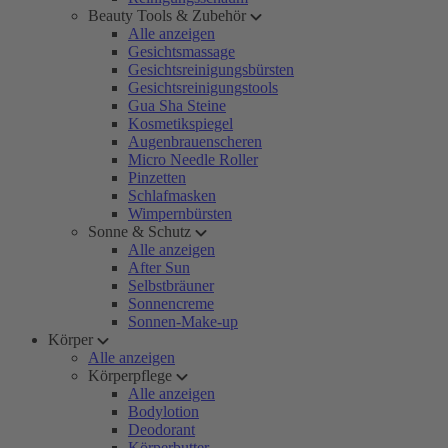
Beauty Tools & Zubehör
Alle anzeigen
Gesichtsmassage
Gesichtsreinigungsbürsten
Gesichtsreinigungstools
Gua Sha Steine
Kosmetikspiegel
Augenbrauenscheren
Micro Needle Roller
Pinzetten
Schlafmasken
Wimpernbürsten
Sonne & Schutz
Alle anzeigen
After Sun
Selbstbräuner
Sonnencreme
Sonnen-Make-up
Körper
Alle anzeigen
Körperpflege
Alle anzeigen
Bodylotion
Deodorant
Körperbutter