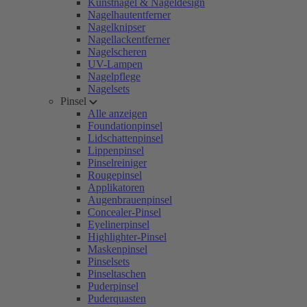
Kunstnägel & Nageldesign
Nagelhautentferner
Nagelknipser
Nagellackentferner
Nagelscheren
UV-Lampen
Nagelpflege
Nagelsets
Pinsel
Alle anzeigen
Foundationpinsel
Lidschattenpinsel
Lippenpinsel
Pinselreiniger
Rougepinsel
Applikatoren
Augenbrauenpinsel
Concealer-Pinsel
Eyelinerpinsel
Highlighter-Pinsel
Maskenpinsel
Pinselsets
Pinseltaschen
Puderpinsel
Puderquasten