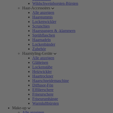
Wildschweinborsten-Bürsten
Haar-Accessoires
Alle anzeigen
Haargummis
Lockenwickler
Scrunchies
Haarspangen & -klammern
Sprühflaschen
Haarnadeln
Lockenbänder
Zubehör
Haarstyling-Geräte
Alle anzeigen
Glätteisen
Lockenstäbe
Heizwickler
Haartrockner
Haarschneidemaschine
Diffusor-Fön
Effilierschere
Friseurschere
Friseurumhänge
Warmluftbürsten
Make-up
Alle anzeigen