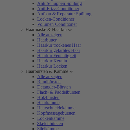
Anti-Schuppen-Spülung
Anti-Frizz-Conditioner
Aufbau & Reparatur Spülung
Locken-Conditioner
Volumen-Conditioner
Haarmaske & Haarkur
Alle anzeigen
Haarbutter
Haarkur trockenes Haar
Haarkur gefärbtes Haar
Haarkur Feuchtigkeit
Haarkur Keratin
Haarkur Locken
Haarbürsten & Kämme
Alle anzeigen
Rundbürsten
Detangler-Bürsten
Flach- & Paddelbürsten
Holzbürsten
Haarkämme
Haarschneidekämme
Kopfmassagebürsten
Lockenkämme
Skelettbürsten
Stielkämme