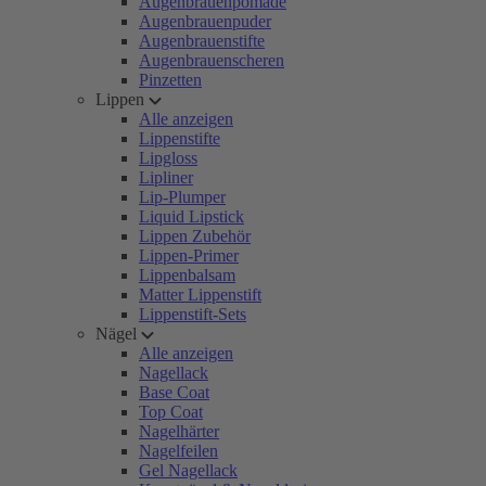
Augenbrauenpomade
Augenbrauenpuder
Augenbrauenstifte
Augenbrauenscheren
Pinzetten
Lippen
Alle anzeigen
Lippenstifte
Lipgloss
Lipliner
Lip-Plumper
Liquid Lipstick
Lippen Zubehör
Lippen-Primer
Lippenbalsam
Matter Lippenstift
Lippenstift-Sets
Nägel
Alle anzeigen
Nagellack
Base Coat
Top Coat
Nagelhärter
Nagelfeilen
Gel Nagellack