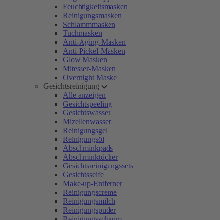
Feuchtigkeitsmasken
Reinigungsmasken
Schlammmasken
Tuchmasken
Anti-Aging-Masken
Anti-Pickel-Masken
Glow Masken
Mitesser-Masken
Overnight Maske
Gesichtsreinigung
Alle anzeigen
Gesichtspeeling
Gesichtswasser
Mizellenwasser
Reinigungsgel
Reinigungsöl
Abschminkpads
Abschminktücher
Gesichtsreinigungssets
Gesichtsseife
Make-up-Entferner
Reinigungscreme
Reinigungsmilch
Reinigungspuder
Reinigungsschaum