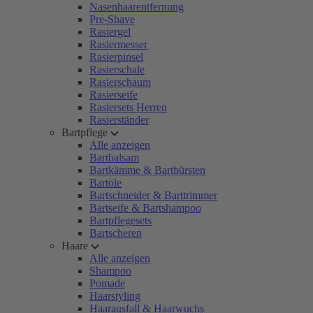
Nasenhaarentfernung
Pre-Shave
Rasiergel
Rasiermesser
Rasierpinsel
Rasierschale
Rasierschaum
Rasierseife
Rasiersets Herren
Rasierständer
Bartpflege
Alle anzeigen
Bartbalsam
Bartkämme & Bartbürsten
Bartöle
Bartschneider & Barttrimmer
Bartseife & Bartshampoo
Bartpflegesets
Bartscheren
Haare
Alle anzeigen
Shampoo
Pomade
Haarstyling
Haarausfall & Haarwuchs