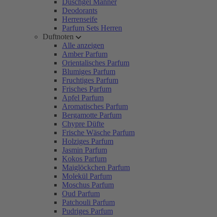
Duschgel Männer
Deodorants
Herrenseife
Parfum Sets Herren
Duftnoten
Alle anzeigen
Amber Parfum
Orientalisches Parfum
Blumiges Parfum
Fruchtiges Parfum
Frisches Parfum
Apfel Parfum
Aromatisches Parfum
Bergamotte Parfum
Chypre Düfte
Frische Wäsche Parfum
Holziges Parfum
Jasmin Parfum
Kokos Parfum
Maiglöckchen Parfum
Molekül Parfum
Moschus Parfum
Oud Parfum
Patchouli Parfum
Pudriges Parfum