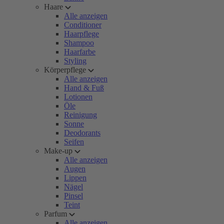
Haare
Alle anzeigen
Conditioner
Haarpflege
Shampoo
Haarfarbe
Styling
Körperpflege
Alle anzeigen
Hand & Fuß
Lotionen
Öle
Reinigung
Sonne
Deodorants
Seifen
Make-up
Alle anzeigen
Augen
Lippen
Nägel
Pinsel
Teint
Parfum
Alle anzeigen