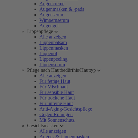
Augencreme
Augenmasken & -pads
Augenserum
Wimpernserum
Augengel
Lippenpflege
Alle anzeigen
Lippenbalsam
Lippenmasken
Lippenöl
Lippenpeeling
Lippenserum
Pflege nach Hautbedürfnis/Hauttyp
Alle anzeigen
Für fettige Haut
Für Mischhaut
Für sensible Haut
Für trockene Haut
Für unreine Haut
Anti-Aging-Gesichtspflege
Gegen Rötungen
Mit Sonnenschutz
Gesichtsmasken
Alle anzeigen
Augen- & Lippenmasken