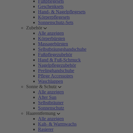
Fußpflegesets
Geschenksets
Hand- & Nagelpflegesets
Körperpflegesets
Sonnenschutz-Sets
Zubehör
Alle anzeigen
Körperbürsten
Massagebürsten
Selbstbräungshandschuhe
Fußpflegezubehör
Hand & Fuß-Schmuck
Nagelpflegezubehör
Peelinghandschuhe
Pflege Accessoires
Waschlappen
Sonne & Schutz
Alle anzeigen
After Sun
Selbstbräuner
Sonnenschutz
Haarentfernung
Alle anzeigen
Kalt- & Warmwachs
Rasierer