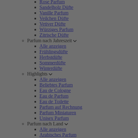
Rose Parfum
Sandelholz Düfte
Vanille Parfum
Veilchen Düfte
Vetiver Düfte
Würziges Parfum
Zitrische Düfte
Parfum nach Jahreszeit
Alle anzeigen
Frühlingsdüfte
Herbstdüfte
Sommerdüfte
Winterdüfte
Highlights
Alle anzeigen
Beliebtes Parfum
Eau de Cologne
Eau de Parfum
Eau de Toilette
Parfum auf Rechnung
Parfum Miniaturen
Unisex Parfum
Parfum nach Land
Alle anzeigen
Arabisches Parfum