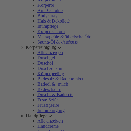
Körperöl
Anti-Cellulite
Bodyspray
Hals & Dekolleté
Intimpflege
Körperschaum
Massageöle & ätherische Öle
Sauna-Öl & -Aufguss
Körperreinigung
Alle anzeigen
Duschgel
Duschöl
Duschschaum
Körperpeeling
Badesalz & Badebomben
Badeöl & -milch
Badeschaum
Dusch- & Badesets
Feste Seife
Flüssigseife
Intimreinigung
Handpflege
Alle anzeigen
Handcreme