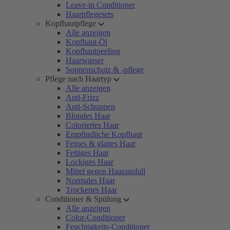
Leave-in Conditioner
Haarpflegesets
Kopfhautpflege
Alle anzeigen
Kopfhaut-Öl
Kopfhautpeeling
Haarwasser
Sonnenschutz & -pflege
Pflege nach Haartyp
Alle anzeigen
Anti-Frizz
Anti-Schuppen
Blondes Haar
Coloriertes Haar
Empfindliche Kopfhaut
Feines & glattes Haar
Fettiges Haar
Lockiges Haar
Mittel gegen Haarausfall
Normales Haar
Trockenes Haar
Conditioner & Spülung
Alle anzeigen
Color-Conditioner
Feuchtigkeits-Conditioner