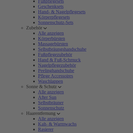
Fußpflegesets
Geschenksets
Hand- & Nagelpflegesets
Körperpflegesets
Sonnenschutz-Sets
Zubehör
Alle anzeigen
Körperbürsten
Massagebürsten
Selbstbräungshandschuhe
Fußpflegezubehör
Hand & Fuß-Schmuck
Nagelpflegezubehör
Peelinghandschuhe
Pflege Accessoires
Waschlappen
Sonne & Schutz
Alle anzeigen
After Sun
Selbstbräuner
Sonnenschutz
Haarentfernung
Alle anzeigen
Kalt- & Warmwachs
Rasierer