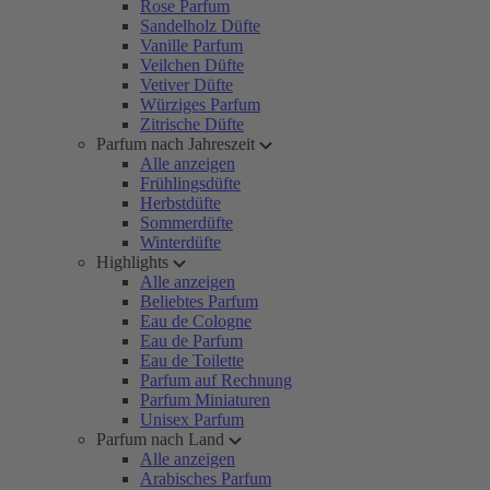
Rose Parfum
Sandelholz Düfte
Vanille Parfum
Veilchen Düfte
Vetiver Düfte
Würziges Parfum
Zitrische Düfte
Parfum nach Jahreszeit
Alle anzeigen
Frühlingsdüfte
Herbstdüfte
Sommerdüfte
Winterdüfte
Highlights
Alle anzeigen
Beliebtes Parfum
Eau de Cologne
Eau de Parfum
Eau de Toilette
Parfum auf Rechnung
Parfum Miniaturen
Unisex Parfum
Parfum nach Land
Alle anzeigen
Arabisches Parfum