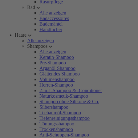
Rasurpflege
Bad
Alle anzeigen
Badaccessoires
Bademäntel
Handtücher
Haare
Alle anzeigen
Shampoos
Alle anzeigen
Keratin-Shampoo
Pre-Shampoo
Arganöl-Shampoo
Glättendes Shampoo
Volumenshampoo
Herren-Shampoo
2-in-1-Shampoo & -Conditioner
Naturkosmetik-Shampoo
Shampoo ohne Silikone & Co.
Silbershampoo
Teebaumöl-Shampoo
Tiefenreinigungsshampoo
Tönungsshampoo
Trockenshampoo
Anti-Schuppen-Shampoo