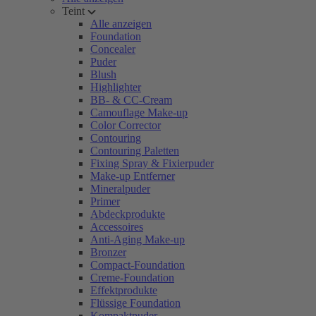
Teint
Alle anzeigen
Foundation
Concealer
Puder
Blush
Highlighter
BB- & CC-Cream
Camouflage Make-up
Color Corrector
Contouring
Contouring Paletten
Fixing Spray & Fixierpuder
Make-up Entferner
Mineralpuder
Primer
Abdeckprodukte
Accessoires
Anti-Aging Make-up
Bronzer
Compact-Foundation
Creme-Foundation
Effektprodukte
Flüssige Foundation
Kompaktpuder