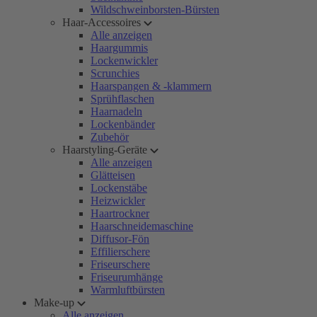
Wildschweinborsten-Bürsten
Haar-Accessoires
Alle anzeigen
Haargummis
Lockenwickler
Scrunchies
Haarspangen & -klammern
Sprühflaschen
Haarnadeln
Lockenbänder
Zubehör
Haarstyling-Geräte
Alle anzeigen
Glätteisen
Lockenstäbe
Heizwickler
Haartrockner
Haarschneidemaschine
Diffusor-Fön
Effilierschere
Friseurschere
Friseurumhänge
Warmluftbürsten
Make-up
Alle anzeigen