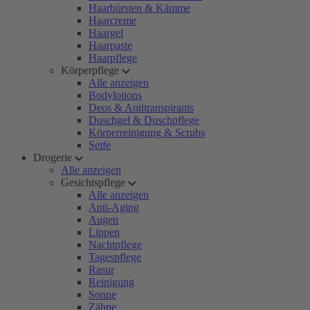
Haarbürsten & Kämme
Haarcreme
Haargel
Haarpaste
Haarpflege
Körperpflege
Alle anzeigen
Bodylotions
Deos & Antitranspirants
Duschgel & Duschpflege
Körperreinigung & Scrubs
Seife
Drogerie
Alle anzeigen
Gesichtspflege
Alle anzeigen
Anti-Aging
Augen
Lippen
Nachtpflege
Tagespflege
Rasur
Reinigung
Sonne
Zähne