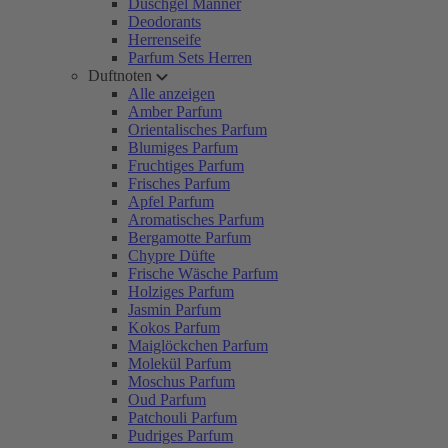
Duschgel Männer
Deodorants
Herrenseife
Parfum Sets Herren
Duftnoten
Alle anzeigen
Amber Parfum
Orientalisches Parfum
Blumiges Parfum
Fruchtiges Parfum
Frisches Parfum
Apfel Parfum
Aromatisches Parfum
Bergamotte Parfum
Chypre Düfte
Frische Wäsche Parfum
Holziges Parfum
Jasmin Parfum
Kokos Parfum
Maiglöckchen Parfum
Molekül Parfum
Moschus Parfum
Oud Parfum
Patchouli Parfum
Pudriges Parfum