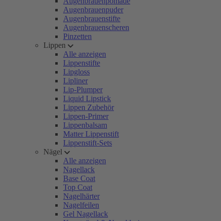
Augenbrauenpomade
Augenbrauenpuder
Augenbrauenstifte
Augenbrauenscheren
Pinzetten
Lippen
Alle anzeigen
Lippenstifte
Lipgloss
Lipliner
Lip-Plumper
Liquid Lipstick
Lippen Zubehör
Lippen-Primer
Lippenbalsam
Matter Lippenstift
Lippenstift-Sets
Nägel
Alle anzeigen
Nagellack
Base Coat
Top Coat
Nagelhärter
Nagelfeilen
Gel Nagellack