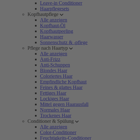
Leave-in Conditioner
Haarpflegesets
Kopfhautpflege
Alle anzeigen
Kopfhaut-Öl
Kopfhautpeeling
Haarwasser
Sonnenschutz & -pflege
Pflege nach Haartyp
Alle anzeigen
Anti-Frizz
Anti-Schuppen
Blondes Haar
Coloriertes Haar
Empfindliche Kopfhaut
Feines & glattes Haar
Fettiges Haar
Lockiges Haar
Mittel gegen Haarausfall
Normales Haar
Trockenes Haar
Conditioner & Spülung
Alle anzeigen
Color-Conditioner
Feuchtigkeits-Conditioner