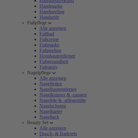
Handdesinfektion
Handmaske
Handpeeling
Handseife
Fußpflege
Alle anzeigen
Fußbad
Fußcreme
Fußmaske
Fußpeeling
Hornhautentferner
Fußgesundheit
Fußspray
Nagelpflege
Alle anzeigen
Nagelfeilen
Nagelhautentferner
Nagelknipser & -zangen
Nagelöle & -pflegestifte
Nagelscheren
Nagelhärter
Nagellack
Beauty Set
Alle anzeigen
Dusch- & Badesets