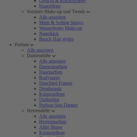
Gesicht & Körperpflege
Haarpflege
Sommer-Make-up und Trends
Alle anzeigen
Mists & Setting Sprays
Wasserfestes Make-up
Nagellack
Beach Hair stylen
Parfum
Alle anzeigen
Damendüfte
Alle anzeigen
Damenparfum
Haarparfum
Bodyspray
Duschgel Frauen
Deodorants
Körperpflege
Duftseifen
Parfum Sets Damen
Herrendüfte
Alle anzeigen
Herrenparfum
After Shave
Körperpflege