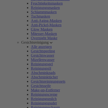
Feuchtigkeitsmasken
Reinigungsmasken
Schlammmasken
Tuchmasken
Anti-Aging-Masken
Anti-Pickel-Masken
Glow Masken
Mitesser-Masken
Overnight Maske
Gesichtsreinigung
Alle anzeigen
Gesichtspeeling
Gesichtswasser
Mizellenwasser
Reinigungsgel
Reinigungsöl
Abschminkpads
Abschminktücher
Gesichtsreinigungssets
Gesichtsseife
Make-up-Entferner
Reinigungscreme
Reinigungsmilch
Reinigungspuder
Reinigungsschaum