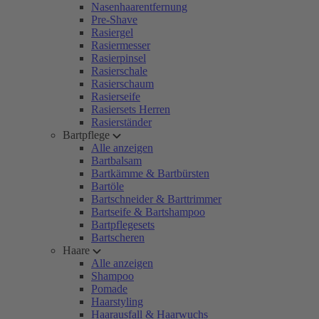
Nasenhaarentfernung
Pre-Shave
Rasiergel
Rasiermesser
Rasierpinsel
Rasierschale
Rasierschaum
Rasierseife
Rasiersets Herren
Rasierständer
Bartpflege
Alle anzeigen
Bartbalsam
Bartkämme & Bartbürsten
Bartöle
Bartschneider & Barttrimmer
Bartseife & Bartshampoo
Bartpflegesets
Bartscheren
Haare
Alle anzeigen
Shampoo
Pomade
Haarstyling
Haarausfall & Haarwuchs