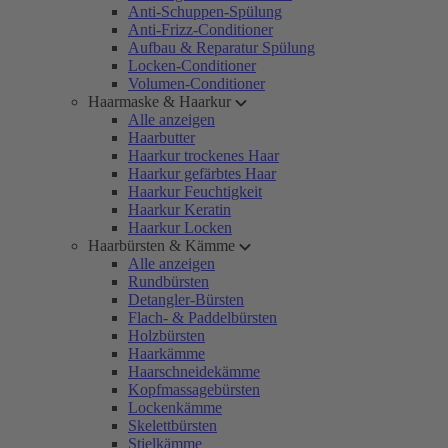
Anti-Schuppen-Spülung
Anti-Frizz-Conditioner
Aufbau & Reparatur Spülung
Locken-Conditioner
Volumen-Conditioner
Haarmaske & Haarkur
Alle anzeigen
Haarbutter
Haarkur trockenes Haar
Haarkur gefärbtes Haar
Haarkur Feuchtigkeit
Haarkur Keratin
Haarkur Locken
Haarbürsten & Kämme
Alle anzeigen
Rundbürsten
Detangler-Bürsten
Flach- & Paddelbürsten
Holzbürsten
Haarkämme
Haarschneidekämme
Kopfmassagebürsten
Lockenkämme
Skelettbürsten
Stielkämme