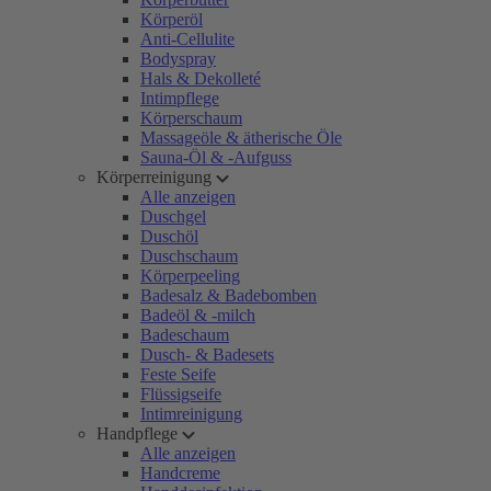
Körperöl
Anti-Cellulite
Bodyspray
Hals & Dekolleté
Intimpflege
Körperschaum
Massageöle & ätherische Öle
Sauna-Öl & -Aufguss
Körperreinigung
Alle anzeigen
Duschgel
Duschöl
Duschschaum
Körperpeeling
Badesalz & Badebomben
Badeöl & -milch
Badeschaum
Dusch- & Badesets
Feste Seife
Flüssigseife
Intimreinigung
Handpflege
Alle anzeigen
Handcreme