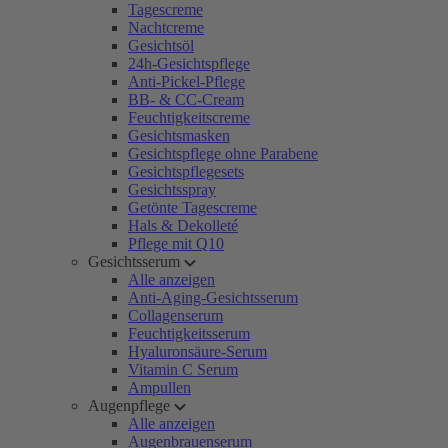
Tagescreme
Nachtcreme
Gesichtsöl
24h-Gesichtspflege
Anti-Pickel-Pflege
BB- & CC-Cream
Feuchtigkeitscreme
Gesichtsmasken
Gesichtspflege ohne Parabene
Gesichtspflegesets
Gesichtsspray
Getönte Tagescreme
Hals & Dekolleté
Pflege mit Q10
Gesichtsserum
Alle anzeigen
Anti-Aging-Gesichtsserum
Collagenserum
Feuchtigkeitsserum
Hyaluronsäure-Serum
Vitamin C Serum
Ampullen
Augenpflege
Alle anzeigen
Augenbrauenserum