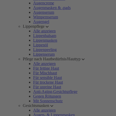
Augencreme
Augenmasken & -pads
Augenserum
Wimpernserum
Augengel
Lippenpflege
Alle anzeigen
Lippenbalsam
Lippenmasken
Lippenöl
Lippenpeeling
Lippenserum
Pflege nach Hautbedürfnis/Hauttyp
Alle anzeigen
Für fettige Haut
Für Mischhaut
Für sensible Haut
Für trockene Haut
Für unreine Haut
Anti-Aging-Gesichtspflege
Gegen Rötungen
Mit Sonnenschutz
Gesichtsmasken
Alle anzeigen
Augen- & Lippenmasken