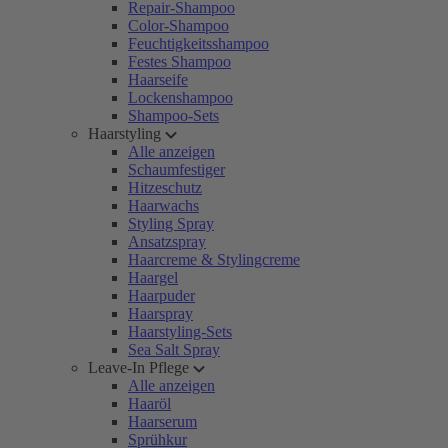
Repair-Shampoo
Color-Shampoo
Feuchtigkeitsshampoo
Festes Shampoo
Haarseife
Lockenshampoo
Shampoo-Sets
Haarstyling
Alle anzeigen
Schaumfestiger
Hitzeschutz
Haarwachs
Styling Spray
Ansatzspray
Haarcreme & Stylingcreme
Haargel
Haarpuder
Haarspray
Haarstyling-Sets
Sea Salt Spray
Leave-In Pflege
Alle anzeigen
Haaröl
Haarserum
Sprühkur