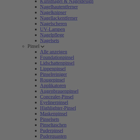
Kunstnägel & Nageldesign
Nagelhautentferner
Nagelknipser
Nagellackentferner
Nagelscheren
UV-Lampen
Nagelpflege
Nagelsets
Pinsel
Alle anzeigen
Foundationpinsel
Lidschattenpinsel
Lippenpinsel
Pinselreiniger
Rougepinsel
Applikatoren
Augenbrauenpinsel
Concealer-Pinsel
Eyelinerpinsel
Highlighter-Pinsel
Maskenpinsel
Pinselsets
Pinseltaschen
Puderpinsel
Puderquasten