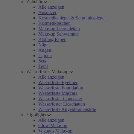
Zubehör
Alle anzeigen
Anspitzer
Kosmetikspiegel & Schminkspiegel
Kosmetiktaschen
Make-up Leerpaletten
Make-up Schwämme
Blotting Paper
Nägel
Augen
Lippen
Sets
Teint
Wasserfestes Make-up
Alle anzeigen
Wasserfeste Eyeliner
Wasserfeste Foundation
Wasserfeste Mascara
Wasserfester Concealer
Wasserfester Lidschatten
Wasserfeste Augenbrauenstifte
Highlights
Alle anzeigen
Glow Make-up
Veganes Make-up