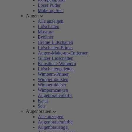
Loser Puder
Make-up Sets
Augen
Alle anzeigen
Lidschatten
Mascara
Eyeliner
Creme-Lidschatten
Lidschatten-Primer
Augen-Make-up-Entferner
Glitzer-Lidschatten
Künstliche Wimpern
Lidschattenpaletten
Wimpern-Primer
Wimpernbürsten
Wimpernkleber
Wimpernzangen
Augenbrauenfarbe
Kajal
Sets
Augenbrauen
Alle anzeigen
Augenbrauenfarbe
Augenbrauengel