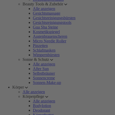
Beauty Tools & Zubehör
Alle anzeigen
Gesichtsmassage
Gesichtsreinigungsbürsten
Gesichtsreinigungstools
Gua Sha Steine
Kosmetikspiegel
Augenbrauenscheren
Micro Needle Roller
Pinzetten
Schlafmasken
Wimpernbürsten
Sonne & Schutz
Alle anzeigen
After Sun
Selbstbräuner
Sonnencreme
Sonnen-Make-up
Körper
Alle anzeigen
Körperpflege
Alle anzeigen
Bodylotion
Deodorant
Körperbutter