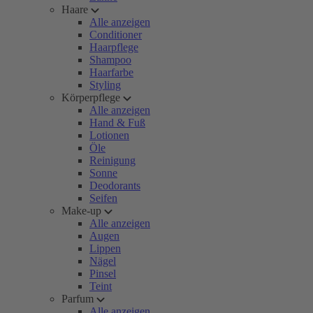
Haare
Alle anzeigen
Conditioner
Haarpflege
Shampoo
Haarfarbe
Styling
Körperpflege
Alle anzeigen
Hand & Fuß
Lotionen
Öle
Reinigung
Sonne
Deodorants
Seifen
Make-up
Alle anzeigen
Augen
Lippen
Nägel
Pinsel
Teint
Parfum
Alle anzeigen