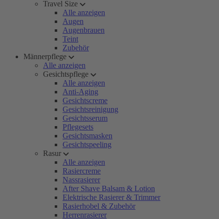
Travel Size
Alle anzeigen
Augen
Augenbrauen
Teint
Zubehör
Männerpflege
Alle anzeigen
Gesichtspflege
Alle anzeigen
Anti-Aging
Gesichtscreme
Gesichtsreinigung
Gesichtsserum
Pflegesets
Gesichtsmasken
Gesichtspeeling
Rasur
Alle anzeigen
Rasiercreme
Nassrasierer
After Shave Balsam & Lotion
Elektrische Rasierer & Trimmer
Rasierhobel & Zubehör
Herrenrasierer