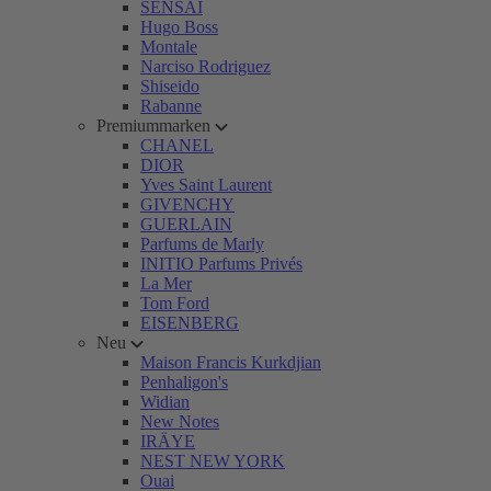
SENSAI
Hugo Boss
Montale
Narciso Rodriguez
Shiseido
Rabanne
Premiummarken
CHANEL
DIOR
Yves Saint Laurent
GIVENCHY
GUERLAIN
Parfums de Marly
INITIO Parfums Privés
La Mer
Tom Ford
EISENBERG
Neu
Maison Francis Kurkdjian
Penhaligon's
Widian
New Notes
IRÄYE
NEST NEW YORK
Ouai