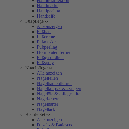
Handdesinfektion
Handmaske
Handpeeling
Handseife
Fußpflege
Alle anzeigen
Fußbad
Fußcreme
Fußmaske
Fußpeeling
Hornhautentferner
Fußgesundheit
Fußspray
Nagelpflege
Alle anzeigen
Nagelfeilen
Nagelhautentferner
Nagelknipser & -zangen
Nagelöle & -pflegestifte
Nagelscheren
Nagelhärter
Nagellack
Beauty Set
Alle anzeigen
Dusch- & Badesets