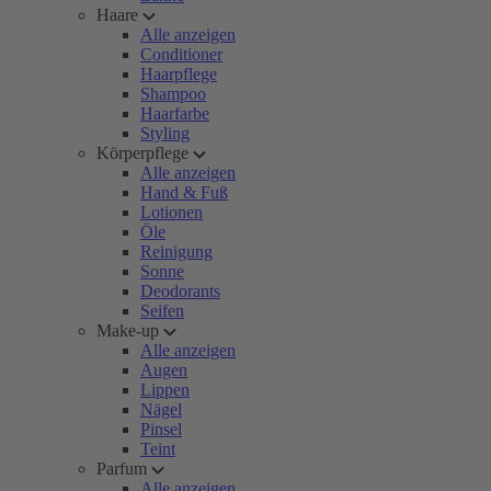
Haare
Alle anzeigen
Conditioner
Haarpflege
Shampoo
Haarfarbe
Styling
Körperpflege
Alle anzeigen
Hand & Fuß
Lotionen
Öle
Reinigung
Sonne
Deodorants
Seifen
Make-up
Alle anzeigen
Augen
Lippen
Nägel
Pinsel
Teint
Parfum
Alle anzeigen