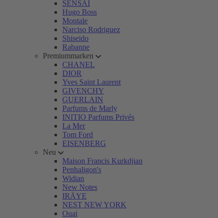
SENSAI
Hugo Boss
Montale
Narciso Rodriguez
Shiseido
Rabanne
Premiummarken
CHANEL
DIOR
Yves Saint Laurent
GIVENCHY
GUERLAIN
Parfums de Marly
INITIO Parfums Privés
La Mer
Tom Ford
EISENBERG
Neu
Maison Francis Kurkdjian
Penhaligon's
Widian
New Notes
IRÄYE
NEST NEW YORK
Ouai