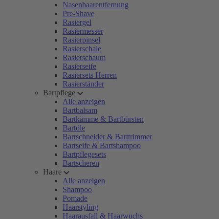
Nasenhaarentfernung
Pre-Shave
Rasiergel
Rasiermesser
Rasierpinsel
Rasierschale
Rasierschaum
Rasierseife
Rasiersets Herren
Rasierständer
Bartpflege
Alle anzeigen
Bartbalsam
Bartkämme & Bartbürsten
Bartöle
Bartschneider & Barttrimmer
Bartseife & Bartshampoo
Bartpflegesets
Bartscheren
Haare
Alle anzeigen
Shampoo
Pomade
Haarstyling
Haarausfall & Haarwuchs