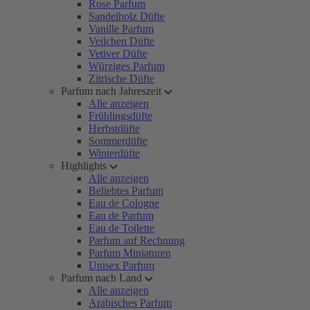
Rose Parfum
Sandelholz Düfte
Vanille Parfum
Veilchen Düfte
Vetiver Düfte
Würziges Parfum
Zitrische Düfte
Parfum nach Jahreszeit
Alle anzeigen
Frühlingsdüfte
Herbstdüfte
Sommerdüfte
Winterdüfte
Highlights
Alle anzeigen
Beliebtes Parfum
Eau de Cologne
Eau de Parfum
Eau de Toilette
Parfum auf Rechnung
Parfum Miniaturen
Unisex Parfum
Parfum nach Land
Alle anzeigen
Arabisches Parfum