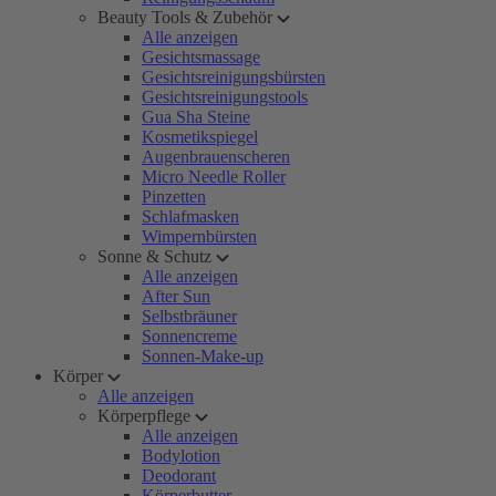
Beauty Tools & Zubehör
Alle anzeigen
Gesichtsmassage
Gesichtsreinigungsbürsten
Gesichtsreinigungstools
Gua Sha Steine
Kosmetikspiegel
Augenbrauenscheren
Micro Needle Roller
Pinzetten
Schlafmasken
Wimpernbürsten
Sonne & Schutz
Alle anzeigen
After Sun
Selbstbräuner
Sonnencreme
Sonnen-Make-up
Körper
Alle anzeigen
Körperpflege
Alle anzeigen
Bodylotion
Deodorant
Körperbutter