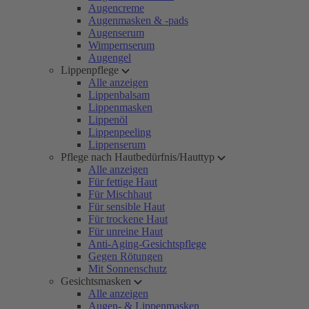
Augencreme
Augenmasken & -pads
Augenserum
Wimpernserum
Augengel
Lippenpflege
Alle anzeigen
Lippenbalsam
Lippenmasken
Lippenöl
Lippenpeeling
Lippenserum
Pflege nach Hautbedürfnis/Hauttyp
Alle anzeigen
Für fettige Haut
Für Mischhaut
Für sensible Haut
Für trockene Haut
Für unreine Haut
Anti-Aging-Gesichtspflege
Gegen Rötungen
Mit Sonnenschutz
Gesichtsmasken
Alle anzeigen
Augen- & Lippenmasken