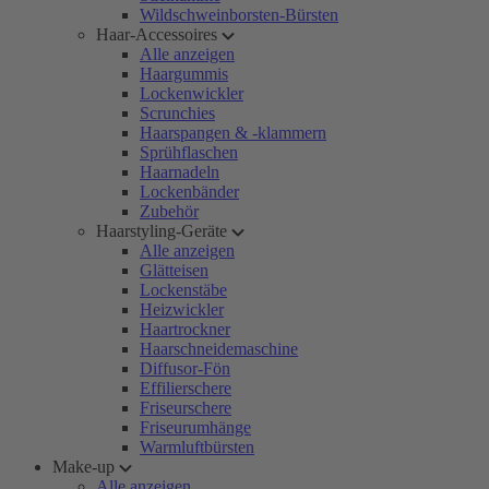
Wildschweinborsten-Bürsten
Haar-Accessoires
Alle anzeigen
Haargummis
Lockenwickler
Scrunchies
Haarspangen & -klammern
Sprühflaschen
Haarnadeln
Lockenbänder
Zubehör
Haarstyling-Geräte
Alle anzeigen
Glätteisen
Lockenstäbe
Heizwickler
Haartrockner
Haarschneidemaschine
Diffusor-Fön
Effilierschere
Friseurschere
Friseurumhänge
Warmluftbürsten
Make-up
Alle anzeigen