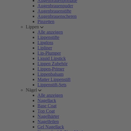
Augenbrauenpomade
Augenbrauenpuder
Augenbrauenstifte
Augenbrauenscheren
Pinzetten
Lippen
Alle anzeigen
Lippenstifte
Lipgloss
Lipliner
Lip-Plumper
Liquid Lipstick
Lippen Zubehör
Lippen-Primer
Lippenbalsam
Matter Lippenstift
Lippenstift-Sets
Nägel
Alle anzeigen
Nagellack
Base Coat
Top Coat
Nagelhärter
Nagelfeilen
Gel Nagellack