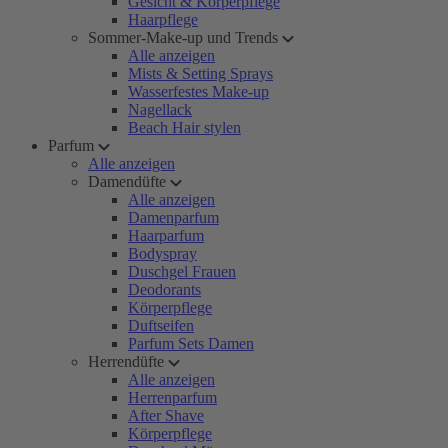
Gesicht & Körperpflege
Haarpflege
Sommer-Make-up und Trends
Alle anzeigen
Mists & Setting Sprays
Wasserfestes Make-up
Nagellack
Beach Hair stylen
Parfum
Alle anzeigen
Damendüfte
Alle anzeigen
Damenparfum
Haarparfum
Bodyspray
Duschgel Frauen
Deodorants
Körperpflege
Duftseifen
Parfum Sets Damen
Herrendüfte
Alle anzeigen
Herrenparfum
After Shave
Körperpflege