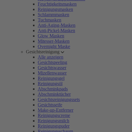
Feuchtigkeitsmasken
Reinigungsmasken
Schlammmasken
Tuchmasken
Anti-Aging-Masken
Anti-Pickel-Masken
Glow Masken
Mitesser-Masken
Overnight Maske
Gesichtsreinigung
Alle anzeigen
Gesichtspeeling
Gesichtswasser
Mizellenwasser
Reinigungsgel
Reinigungsöl
Abschminkpads
Abschminktücher
Gesichtsreinigungssets
Gesichtsseife
Make-up-Entferner
Reinigungscreme
Reinigungsmilch
Reinigungspuder
Reinigungsschaum