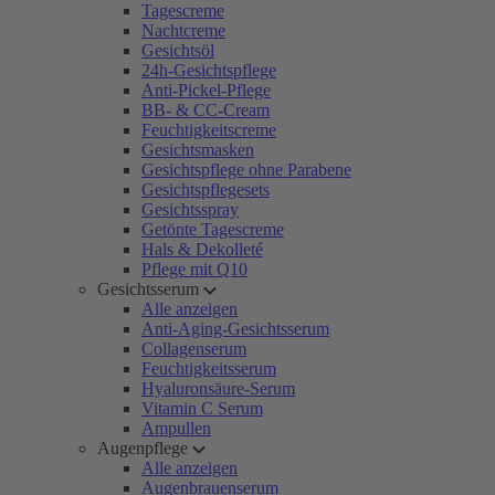
Tagescreme
Nachtcreme
Gesichtsöl
24h-Gesichtspflege
Anti-Pickel-Pflege
BB- & CC-Cream
Feuchtigkeitscreme
Gesichtsmasken
Gesichtspflege ohne Parabene
Gesichtspflegesets
Gesichtsspray
Getönte Tagescreme
Hals & Dekolleté
Pflege mit Q10
Gesichtsserum
Alle anzeigen
Anti-Aging-Gesichtsserum
Collagenserum
Feuchtigkeitsserum
Hyaluronsäure-Serum
Vitamin C Serum
Ampullen
Augenpflege
Alle anzeigen
Augenbrauenserum