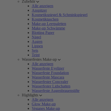
Zubehör
Alle anzeigen
Anspitzer
Kosmetikspiegel & Schminkspiegel
Kosmetiktaschen
Make-up Leerpaletten
Make-up Schwämme
Blotting Paper
Nägel
Augen
Lippen
Sets
Teint
Wasserfestes Make-up
Alle anzeigen
Wasserfeste Eyeliner
Wasserfeste Foundation
Wasserfeste Mascara
Wasserfester Concealer
Wasserfester Lidschatten
Wasserfeste Augenbrauenstifte
Highlights
Alle anzeigen
Glow Make-up
Veganes Make-up