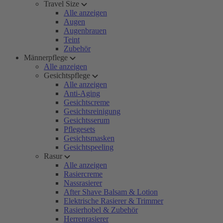
Travel Size
Alle anzeigen
Augen
Augenbrauen
Teint
Zubehör
Männerpflege
Alle anzeigen
Gesichtspflege
Alle anzeigen
Anti-Aging
Gesichtscreme
Gesichtsreinigung
Gesichtsserum
Pflegesets
Gesichtsmasken
Gesichtspeeling
Rasur
Alle anzeigen
Rasiercreme
Nassrasierer
After Shave Balsam & Lotion
Elektrische Rasierer & Trimmer
Rasierhobel & Zubehör
Herrenrasierer