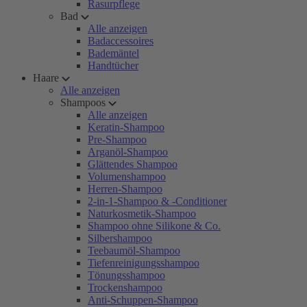
Rasurpflege
Bad
Alle anzeigen
Badaccessoires
Bademäntel
Handtücher
Haare
Alle anzeigen
Shampoos
Alle anzeigen
Keratin-Shampoo
Pre-Shampoo
Arganöl-Shampoo
Glättendes Shampoo
Volumenshampoo
Herren-Shampoo
2-in-1-Shampoo & -Conditioner
Naturkosmetik-Shampoo
Shampoo ohne Silikone & Co.
Silbershampoo
Teebaumöl-Shampoo
Tiefenreinigungsshampoo
Tönungsshampoo
Trockenshampoo
Anti-Schuppen-Shampoo