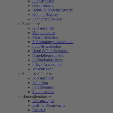
Fußpflegesets
Geschenksets
Hand- & Nagelpflegesets
Körperpflegesets
Sonnenschutz-Sets
Zubehör
Alle anzeigen
Körperbürsten
Massagebürsten
Selbstbräungshandschuhe
Fußpflegezubehör
Hand & Fuß-Schmuck
Nagelpflegezubehör
Peelinghandschuhe
Pflege Accessoires
Waschlappen
Sonne & Schutz
Alle anzeigen
After Sun
Selbstbräuner
Sonnenschutz
Haarentfernung
Alle anzeigen
Kalt- & Warmwachs
Rasierer