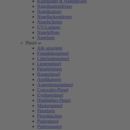
Kunstnägel & Nageldesign
Nagelhautentferner
Nagelknipser
Nagellackentferner
Nagelscheren
UV-Lampen
Nagelpflege
Nagelsets
Pinsel
Alle anzeigen
Foundationpinsel
Lidschattenpinsel
Lippenpinsel
Pinselreiniger
Rougepinsel
Applikatoren
Augenbrauenpinsel
Concealer-Pinsel
Eyelinerpinsel
Highlighter-Pinsel
Maskenpinsel
Pinselsets
Pinseltaschen
Puderpinsel
Puderquasten