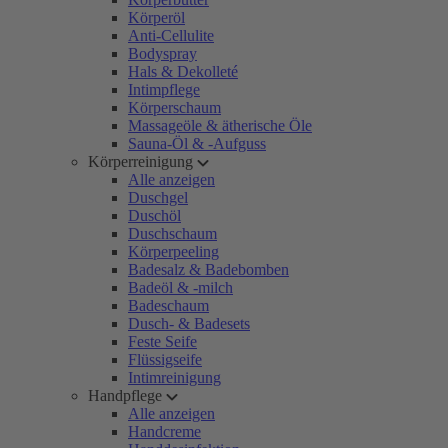
Körperöl
Anti-Cellulite
Bodyspray
Hals & Dekolleté
Intimpflege
Körperschaum
Massageöle & ätherische Öle
Sauna-Öl & -Aufguss
Körperreinigung
Alle anzeigen
Duschgel
Duschöl
Duschschaum
Körperpeeling
Badesalz & Badebomben
Badeöl & -milch
Badeschaum
Dusch- & Badesets
Feste Seife
Flüssigseife
Intimreinigung
Handpflege
Alle anzeigen
Handcreme