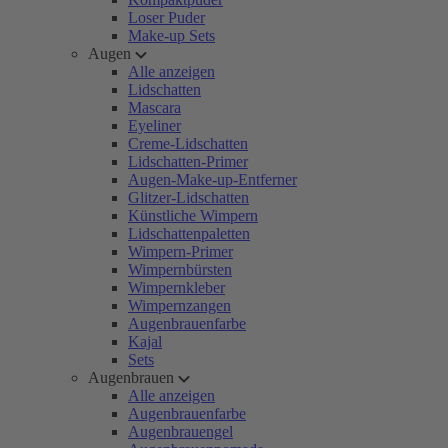
Loser Puder
Make-up Sets
Augen
Alle anzeigen
Lidschatten
Mascara
Eyeliner
Creme-Lidschatten
Lidschatten-Primer
Augen-Make-up-Entferner
Glitzer-Lidschatten
Künstliche Wimpern
Lidschattenpaletten
Wimpern-Primer
Wimpernbürsten
Wimpernkleber
Wimpernzangen
Augenbrauenfarbe
Kajal
Sets
Augenbrauen
Alle anzeigen
Augenbrauenfarbe
Augenbrauengel