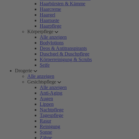
Haarbürsten & Kämme
Haarcreme
Haargel
Haarpaste
Haarpflege
Körperpflege
Alle anzeigen
Bodylotions
Deos & Antitranspirants
Duschgel & Duschpflege
Körperreinigung & Scrubs
Seife
Drogerie
Alle anzeigen
Gesichtspflege
Alle anzeigen
Anti-Aging
Augen
Lippen
Nachtpflege
Tagespflege
Rasur
Reinigung
Sonne
Zähne