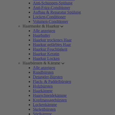
Anti-Schuppen-Spülung
Anti-Frizz-Conditioner
Aufbau & Reparatur Spülung
Locken-Conditioner
Volumen-Conditioner
Haarmaske & Haarkur
Alle anzeigen
Haarbutter
Haarkur trockenes Haar
Haarkur gefärbtes Haar
Haarkur Feuchtigkeit
Haarkur Keratin
Haarkur Locken
Haarbürsten & Kämme
Alle anzeigen
Rundbürsten
Detangler-Bürsten
Flach- & Paddelbürsten
Holzbürsten
Haarkämme
Haarschneidekämme
Kopfmassagebürsten
Lockenkämme
Skelettbürsten
Stielkämme