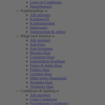
Leave-in Conditioner
Haarpflegesets
Kopfhautpflege
Alle anzeigen
Kopfhaut-Öl
Kopfhautpeeling
Haarwasser
Sonnenschutz & -pflege
Pflege nach Haartyp
Alle anzeigen
Anti-Frizz
Anti-Schuppen
Blondes Haar
Coloriertes Haar
Empfindliche Kopfhaut
Feines & glattes Haar
Fettiges Haar
Lockiges Haar
Mittel gegen Haarausfall
Normales Haar
Trockenes Haar
Conditioner & Spülung
Alle anzeigen
Color-Conditioner
Feuchtigkeits-Conditioner