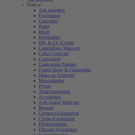
Teint
Alle anzeigen
Foundation
Concealer
Puder
Blush
Highlighter
BB- & CC-Cream
Camouflage Make-up
Color Corrector
Contouring
Contouring Paletten
Fixing Spray & Fixierpuder
Make-up Entferner
Mineralpuder
Primer
Abdeckprodukte
Accessoires
Anti-Aging Make-up
Bronzer
Compact-Foundation
Creme-Foundation
Effektprodukte
Flüssige Foundation
Kompaktpuder