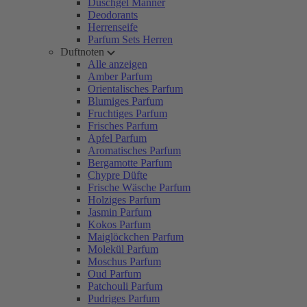
Duschgel Männer
Deodorants
Herrenseife
Parfum Sets Herren
Duftnoten
Alle anzeigen
Amber Parfum
Orientalisches Parfum
Blumiges Parfum
Fruchtiges Parfum
Frisches Parfum
Apfel Parfum
Aromatisches Parfum
Bergamotte Parfum
Chypre Düfte
Frische Wäsche Parfum
Holziges Parfum
Jasmin Parfum
Kokos Parfum
Maiglöckchen Parfum
Molekül Parfum
Moschus Parfum
Oud Parfum
Patchouli Parfum
Pudriges Parfum