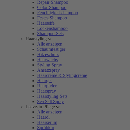
Repair-Shampoo
Color-Shampoo
Feuchtigkeitsshampoo
Festes Shampoo
Haarseife
Lockenshampoo
Shampoo-Sets
Haarstyling
Alle anzeigen
Schaumfestiger
Hitzeschutz
Haarwachs
Styling Spray
Ansatzspray
Haarcreme & Stylingcreme
Haargel
Haarpuder
Haarspray
Haarstyling-Sets
Sea Salt Spray
Leave-In Pflege
Alle anzeigen
Haaröl
Haarserum
Sprühkur