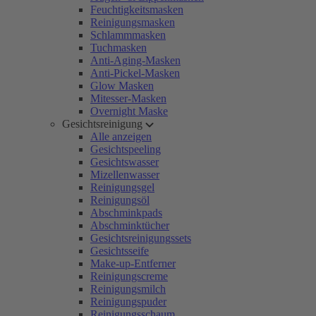
Feuchtigkeitsmasken
Reinigungsmasken
Schlammmasken
Tuchmasken
Anti-Aging-Masken
Anti-Pickel-Masken
Glow Masken
Mitesser-Masken
Overnight Maske
Gesichtsreinigung
Alle anzeigen
Gesichtspeeling
Gesichtswasser
Mizellenwasser
Reinigungsgel
Reinigungsöl
Abschminkpads
Abschminktücher
Gesichtsreinigungssets
Gesichtsseife
Make-up-Entferner
Reinigungscreme
Reinigungsmilch
Reinigungspuder
Reinigungsschaum