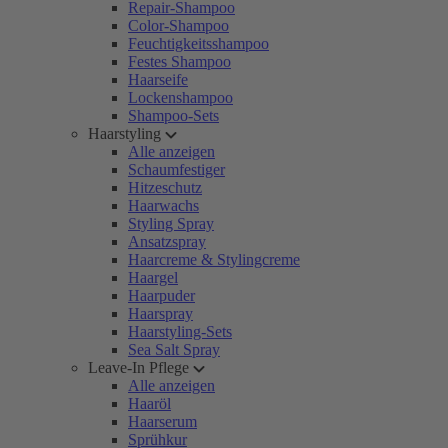
Repair-Shampoo
Color-Shampoo
Feuchtigkeitsshampoo
Festes Shampoo
Haarseife
Lockenshampoo
Shampoo-Sets
Haarstyling
Alle anzeigen
Schaumfestiger
Hitzeschutz
Haarwachs
Styling Spray
Ansatzspray
Haarcreme & Stylingcreme
Haargel
Haarpuder
Haarspray
Haarstyling-Sets
Sea Salt Spray
Leave-In Pflege
Alle anzeigen
Haaröl
Haarserum
Sprühkur