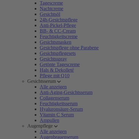
Tagescreme
Nachtcreme
Gesichtsöl
24h-Gesichtspflege
Anti-Pickel-Pflege
BB- & CC-Cream
Feuchtigkeitscreme
Gesichtsmasken
Gesichtspflege ohne Parabene
Gesichtspflegesets
Gesichtsspray
Getönte Tagescreme
Hals & Dekolleté
Pflege mit Q10
Gesichtsserum
Alle anzeigen
Anti-Aging-Gesichtsserum
Collagenserum
Feuchtigkeitsserum
Hyaluronsäure-Serum
Vitamin C Serum
Ampullen
Augenpflege
Alle anzeigen
Augenbrauenserum