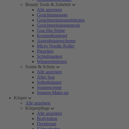
Beauty Tools & Zubehör
Alle anzeigen
Gesichtsmassage
Gesichtsreinigungsbürsten
Gesichtsreinigungstools
Gua Sha Steine
Kosmetikspiegel
Augenbrauenscheren
Micro Needle Roller
Pinzetten
Schlafmasken
Wimpernbürsten
Sonne & Schutz
Alle anzeigen
After Sun
Selbstbräuner
Sonnencreme
Sonnen-Make-up
Körper
Alle anzeigen
Körperpflege
Alle anzeigen
Bodylotion
Deodorant
Körperbutter