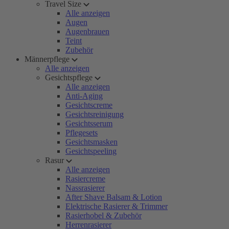
Travel Size
Alle anzeigen
Augen
Augenbrauen
Teint
Zubehör
Männerpflege
Alle anzeigen
Gesichtspflege
Alle anzeigen
Anti-Aging
Gesichtscreme
Gesichtsreinigung
Gesichtsserum
Pflegesets
Gesichtsmasken
Gesichtspeeling
Rasur
Alle anzeigen
Rasiercreme
Nassrasierer
After Shave Balsam & Lotion
Elektrische Rasierer & Trimmer
Rasierhobel & Zubehör
Herrenrasierer