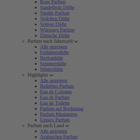
Rose Parfum
Sandelholz Düfte
Vanille Parfum
Veilchen Düfte
Vetiver Düfte
Würziges Parfum
Zitrische Düfte
Parfum nach Jahreszeit
Alle anzeigen
Frühlingsdüfte
Herbstdüfte
Sommerdüfte
Winterdüfte
Highlights
Alle anzeigen
Beliebtes Parfum
Eau de Cologne
Eau de Parfum
Eau de Toilette
Parfum auf Rechnung
Parfum Miniaturen
Unisex Parfum
Parfum nach Land
Alle anzeigen
Arabisches Parfum