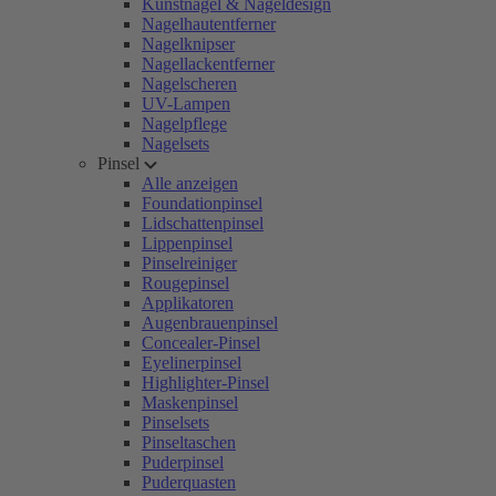
Kunstnägel & Nageldesign
Nagelhautentferner
Nagelknipser
Nagellackentferner
Nagelscheren
UV-Lampen
Nagelpflege
Nagelsets
Pinsel
Alle anzeigen
Foundationpinsel
Lidschattenpinsel
Lippenpinsel
Pinselreiniger
Rougepinsel
Applikatoren
Augenbrauenpinsel
Concealer-Pinsel
Eyelinerpinsel
Highlighter-Pinsel
Maskenpinsel
Pinselsets
Pinseltaschen
Puderpinsel
Puderquasten