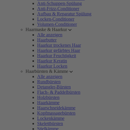
Anti-Schuppen-Spülung
Anti-Frizz-Conditioner
Aufbau & Reparatur Spülung
Locken-Conditioner
Volumen-Conditioner
Haarmaske & Haarkur
Alle anzeigen
Haarbutter
Haarkur trockenes Haar
Haarkur gefärbtes Haar
Haarkur Feuchtigkeit
Haarkur Keratin
Haarkur Locken
Haarbürsten & Kämme
Alle anzeigen
Rundbürsten
Detangler-Bürsten
Flach- & Paddelbürsten
Holzbürsten
Haarkämme
Haarschneidekämme
Kopfmassagebürsten
Lockenkämme
Skelettbürsten
Stielkämme