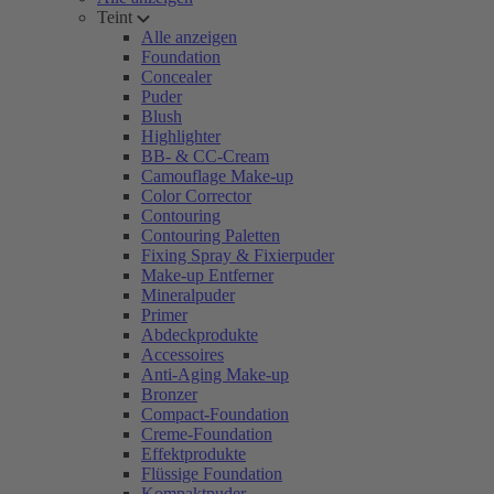
Teint
Alle anzeigen
Foundation
Concealer
Puder
Blush
Highlighter
BB- & CC-Cream
Camouflage Make-up
Color Corrector
Contouring
Contouring Paletten
Fixing Spray & Fixierpuder
Make-up Entferner
Mineralpuder
Primer
Abdeckprodukte
Accessoires
Anti-Aging Make-up
Bronzer
Compact-Foundation
Creme-Foundation
Effektprodukte
Flüssige Foundation
Kompaktpuder