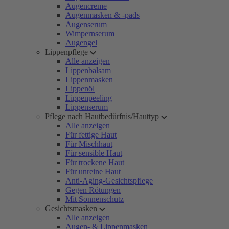
Augencreme
Augenmasken & -pads
Augenserum
Wimpernserum
Augengel
Lippenpflege
Alle anzeigen
Lippenbalsam
Lippenmasken
Lippenöl
Lippenpeeling
Lippenserum
Pflege nach Hautbedürfnis/Hauttyp
Alle anzeigen
Für fettige Haut
Für Mischhaut
Für sensible Haut
Für trockene Haut
Für unreine Haut
Anti-Aging-Gesichtspflege
Gegen Rötungen
Mit Sonnenschutz
Gesichtsmasken
Alle anzeigen
Augen- & Lippenmasken