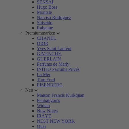
SENSAI
Hugo Boss
Montale
Narciso Rodriguez
Shiseido
Rabanne
Premiummarken
CHANEL
DIOR
Yves Saint Laurent
GIVENCHY
GUERLAIN
Parfums de Marly
INITIO Parfums Privés
La Mer
Tom Ford
EISENBERG
Neu
Maison Francis Kurkdjian
Penhaligon's
Widian
New Notes
IRÄYE
NEST NEW YORK
Ouai