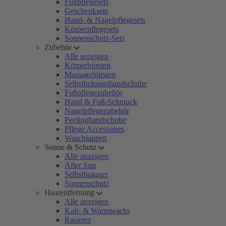
Fußpflegesets
Geschenksets
Hand- & Nagelpflegesets
Körperpflegesets
Sonnenschutz-Sets
Zubehör
Alle anzeigen
Körperbürsten
Massagebürsten
Selbstbräungshandschuhe
Fußpflegezubehör
Hand & Fuß-Schmuck
Nagelpflegezubehör
Peelinghandschuhe
Pflege Accessoires
Waschlappen
Sonne & Schutz
Alle anzeigen
After Sun
Selbstbräuner
Sonnenschutz
Haarentfernung
Alle anzeigen
Kalt- & Warmwachs
Rasierer