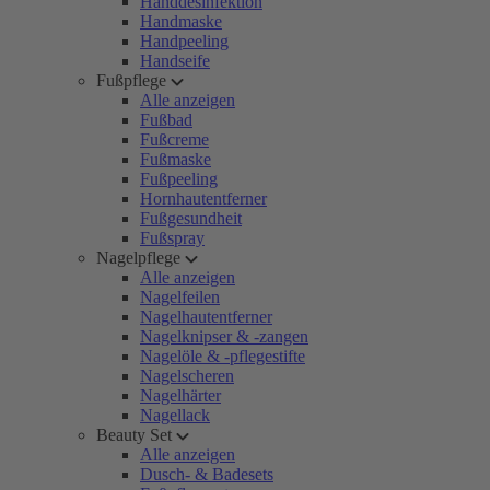
Handdesinfektion
Handmaske
Handpeeling
Handseife
Fußpflege
Alle anzeigen
Fußbad
Fußcreme
Fußmaske
Fußpeeling
Hornhautentferner
Fußgesundheit
Fußspray
Nagelpflege
Alle anzeigen
Nagelfeilen
Nagelhautentferner
Nagelknipser & -zangen
Nagelöle & -pflegestifte
Nagelscheren
Nagelhärter
Nagellack
Beauty Set
Alle anzeigen
Dusch- & Badesets