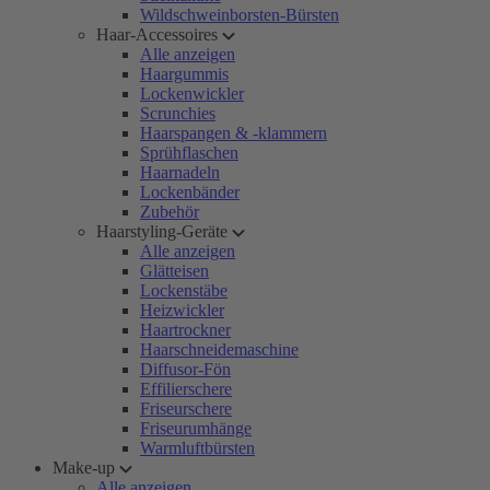
Wildschweinborsten-Bürsten
Haar-Accessoires
Alle anzeigen
Haargummis
Lockenwickler
Scrunchies
Haarspangen & -klammern
Sprühflaschen
Haarnadeln
Lockenbänder
Zubehör
Haarstyling-Geräte
Alle anzeigen
Glätteisen
Lockenstäbe
Heizwickler
Haartrockner
Haarschneidemaschine
Diffusor-Fön
Effilierschere
Friseurschere
Friseurumhänge
Warmluftbürsten
Make-up
Alle anzeigen