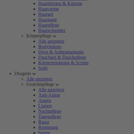
Haarbürsten & Kämme
Haarcreme
Haargel
Haarpaste
Haarpflege
Haarschneider
Körperpflege
Alle anzeigen
Bodylotions
Deos & Antitranspirants
Duschgel & Duschpflege
Körperreinigung & Scrubs
Seife
Drogerie
Alle anzeigen
Gesichtspflege
Alle anzeigen
Anti-Aging
Augen
Lippen
Nachtpflege
Tagespflege
Rasur
Reinigung
Sonne