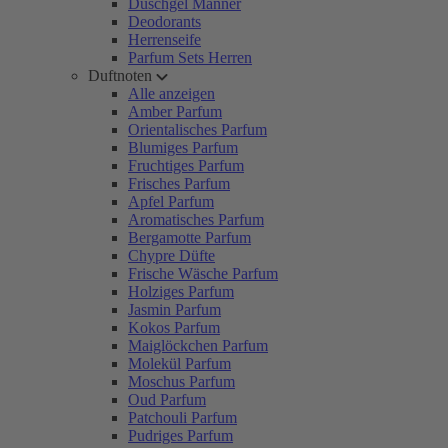
Duschgel Männer
Deodorants
Herrenseife
Parfum Sets Herren
Duftnoten
Alle anzeigen
Amber Parfum
Orientalisches Parfum
Blumiges Parfum
Fruchtiges Parfum
Frisches Parfum
Apfel Parfum
Aromatisches Parfum
Bergamotte Parfum
Chypre Düfte
Frische Wäsche Parfum
Holziges Parfum
Jasmin Parfum
Kokos Parfum
Maiglöckchen Parfum
Molekül Parfum
Moschus Parfum
Oud Parfum
Patchouli Parfum
Pudriges Parfum