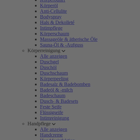
Körperöl
Anti-Cellulite
Bodyspray
Hals & Dekolleté
Intimpflege
Körperschaum
Massageöle & ätherische Öle
Sauna-Öl & -Aufguss
Körperreinigung
Alle anzeigen
Duschgel
Duschöl
Duschschaum
Körperpeeling
Badesalz & Badebomben
Badeöl & -milch
Badeschaum
Dusch- & Badesets
Feste Seife
Flüssigseife
Intimreinigung
Handpflege
Alle anzeigen
Handcreme