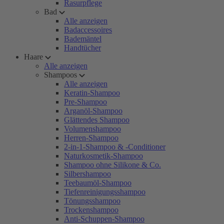
Rasurpflege
Bad
Alle anzeigen
Badaccessoires
Bademäntel
Handtücher
Haare
Alle anzeigen
Shampoos
Alle anzeigen
Keratin-Shampoo
Pre-Shampoo
Arganöl-Shampoo
Glättendes Shampoo
Volumenshampoo
Herren-Shampoo
2-in-1-Shampoo & -Conditioner
Naturkosmetik-Shampoo
Shampoo ohne Silikone & Co.
Silbershampoo
Teebaumöl-Shampoo
Tiefenreinigungsshampoo
Tönungsshampoo
Trockenshampoo
Anti-Schuppen-Shampoo