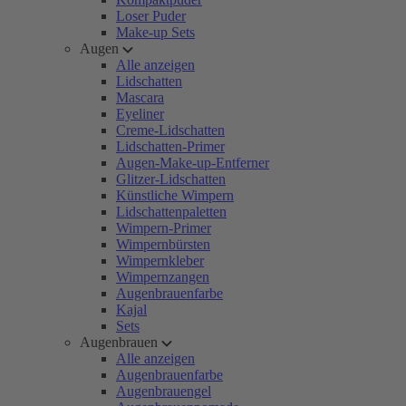
Loser Puder
Make-up Sets
Augen
Alle anzeigen
Lidschatten
Mascara
Eyeliner
Creme-Lidschatten
Lidschatten-Primer
Augen-Make-up-Entferner
Glitzer-Lidschatten
Künstliche Wimpern
Lidschattenpaletten
Wimpern-Primer
Wimpernbürsten
Wimpernkleber
Wimpernzangen
Augenbrauenfarbe
Kajal
Sets
Augenbrauen
Alle anzeigen
Augenbrauenfarbe
Augenbrauengel