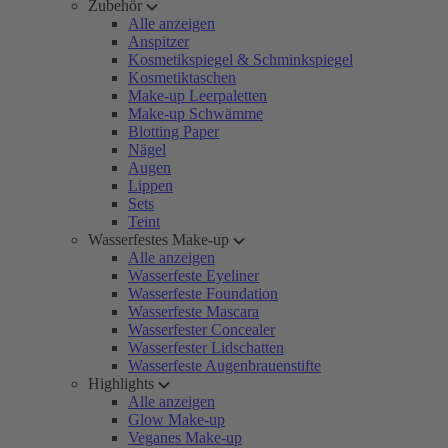
Zubehör
Alle anzeigen
Anspitzer
Kosmetikspiegel & Schminkspiegel
Kosmetiktaschen
Make-up Leerpaletten
Make-up Schwämme
Blotting Paper
Nägel
Augen
Lippen
Sets
Teint
Wasserfestes Make-up
Alle anzeigen
Wasserfeste Eyeliner
Wasserfeste Foundation
Wasserfeste Mascara
Wasserfester Concealer
Wasserfester Lidschatten
Wasserfeste Augenbrauenstifte
Highlights
Alle anzeigen
Glow Make-up
Veganes Make-up