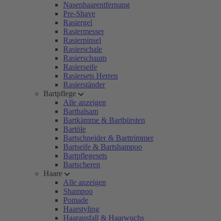
Nasenhaarentfernung
Pre-Shave
Rasiergel
Rasiermesser
Rasierpinsel
Rasierschale
Rasierschaum
Rasierseife
Rasiersets Herren
Rasierständer
Bartpflege
Alle anzeigen
Bartbalsam
Bartkämme & Bartbürsten
Bartöle
Bartschneider & Barttrimmer
Bartseife & Bartshampoo
Bartpflegesets
Bartscheren
Haare
Alle anzeigen
Shampoo
Pomade
Haarstyling
Haarausfall & Haarwuchs