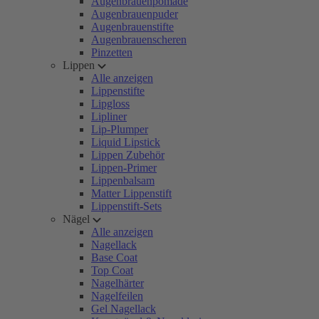
Augenbrauenpomade
Augenbrauenpuder
Augenbrauenstifte
Augenbrauenscheren
Pinzetten
Lippen
Alle anzeigen
Lippenstifte
Lipgloss
Lipliner
Lip-Plumper
Liquid Lipstick
Lippen Zubehör
Lippen-Primer
Lippenbalsam
Matter Lippenstift
Lippenstift-Sets
Nägel
Alle anzeigen
Nagellack
Base Coat
Top Coat
Nagelhärter
Nagelfeilen
Gel Nagellack