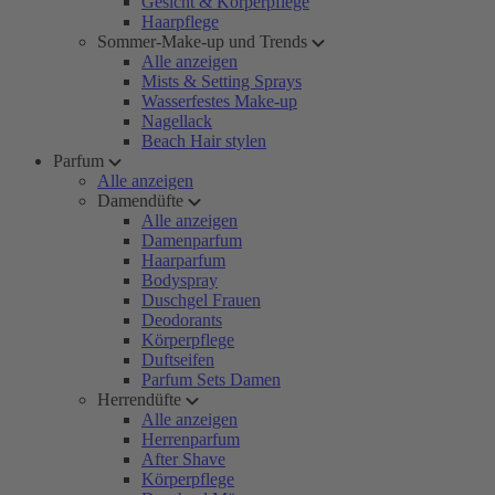
Gesicht & Körperpflege
Haarpflege
Sommer-Make-up und Trends
Alle anzeigen
Mists & Setting Sprays
Wasserfestes Make-up
Nagellack
Beach Hair stylen
Parfum
Alle anzeigen
Damendüfte
Alle anzeigen
Damenparfum
Haarparfum
Bodyspray
Duschgel Frauen
Deodorants
Körperpflege
Duftseifen
Parfum Sets Damen
Herrendüfte
Alle anzeigen
Herrenparfum
After Shave
Körperpflege