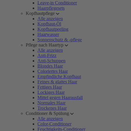
Leave-in Conditioner
Haarpflegesets
Kopfhautpflege
Alle anzeigen
Kopfhaut-Öl
Kopfhautpeeling
Haarwasser
Sonnenschutz & -pflege
Pflege nach Haartyp
Alle anzeigen
Anti-Frizz
Anti-Schuppen
Blondes Haar
Coloriertes Haar
Empfindliche Kopfhaut
Feines & glattes Haar
Fettiges Haar
Lockiges Haar
Mittel gegen Haarausfall
Normales Haar
Trockenes Haar
Conditioner & Spülung
Alle anzeigen
Color-Conditioner
Feuchtigkeits-Conditioner