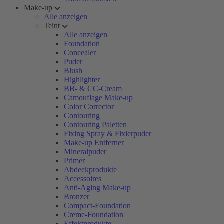
Make-up
Alle anzeigen
Teint
Alle anzeigen
Foundation
Concealer
Puder
Blush
Highlighter
BB- & CC-Cream
Camouflage Make-up
Color Corrector
Contouring
Contouring Paletten
Fixing Spray & Fixierpuder
Make-up Entferner
Mineralpuder
Primer
Abdeckprodukte
Accessoires
Anti-Aging Make-up
Bronzer
Compact-Foundation
Creme-Foundation
Effektprodukte