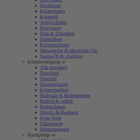
Deodorant
Körperbutter
Körperöl
Anti-Cellulite
Bodyspray
Hals & Dekolleté
Intimpflege
Körperschaum
Massageöle & ätherische Öle
Sauna-Öl & -Aufguss
Körperreinigung
Alle anzeigen
Duschgel
Duschöl
Duschschaum
Körperpeeling
Badesalz & Badebomben
Badeöl & -milch
Badeschaum
Dusch- & Badesets
Feste Seife
Flüssigseife
Intimreinigung
Handpflege