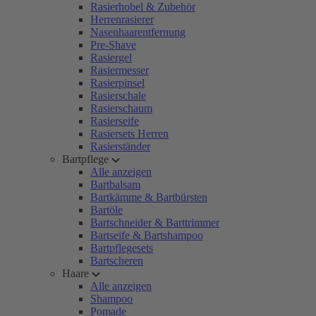
Rasierhobel & Zubehör
Herrenrasierer
Nasenhaarentfernung
Pre-Shave
Rasiergel
Rasiermesser
Rasierpinsel
Rasierschale
Rasierschaum
Rasierseife
Rasiersets Herren
Rasierständer
Bartpflege
Alle anzeigen
Bartbalsam
Bartkämme & Bartbürsten
Bartöle
Bartschneider & Barttrimmer
Bartseife & Bartshampoo
Bartpflegesets
Bartscheren
Haare
Alle anzeigen
Shampoo
Pomade