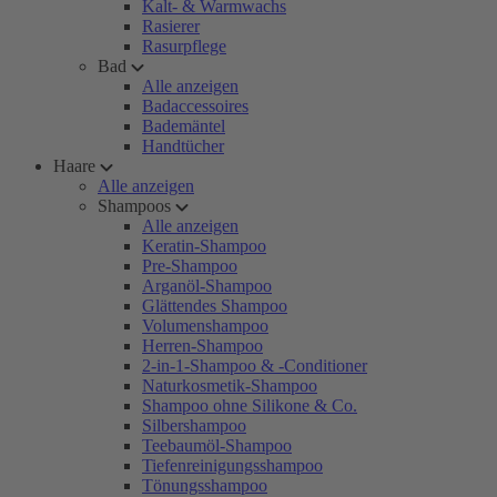
Kalt- & Warmwachs
Rasierer
Rasurpflege
Bad
Alle anzeigen
Badaccessoires
Bademäntel
Handtücher
Haare
Alle anzeigen
Shampoos
Alle anzeigen
Keratin-Shampoo
Pre-Shampoo
Arganöl-Shampoo
Glättendes Shampoo
Volumenshampoo
Herren-Shampoo
2-in-1-Shampoo & -Conditioner
Naturkosmetik-Shampoo
Shampoo ohne Silikone & Co.
Silbershampoo
Teebaumöl-Shampoo
Tiefenreinigungsshampoo
Tönungsshampoo