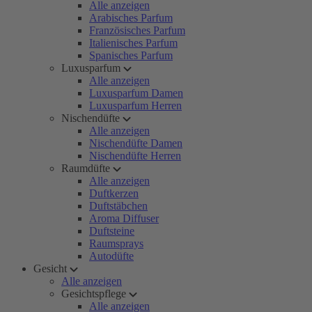
Alle anzeigen
Arabisches Parfum
Französisches Parfum
Italienisches Parfum
Spanisches Parfum
Luxusparfum
Alle anzeigen
Luxusparfum Damen
Luxusparfum Herren
Nischendüfte
Alle anzeigen
Nischendüfte Damen
Nischendüfte Herren
Raumdüfte
Alle anzeigen
Duftkerzen
Duftstäbchen
Aroma Diffuser
Duftsteine
Raumsprays
Autodüfte
Gesicht
Alle anzeigen
Gesichtspflege
Alle anzeigen