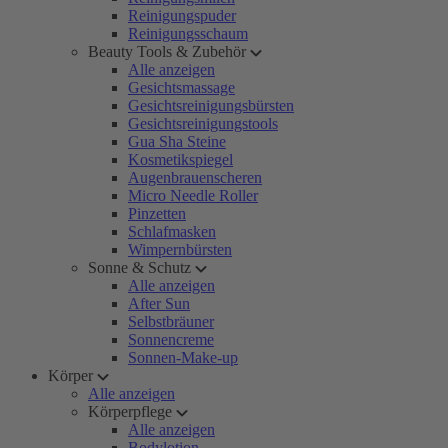
Reinigungspuder
Reinigungsschaum
Beauty Tools & Zubehör
Alle anzeigen
Gesichtsmassage
Gesichtsreinigungsbürsten
Gesichtsreinigungstools
Gua Sha Steine
Kosmetikspiegel
Augenbrauenscheren
Micro Needle Roller
Pinzetten
Schlafmasken
Wimpernbürsten
Sonne & Schutz
Alle anzeigen
After Sun
Selbstbräuner
Sonnencreme
Sonnen-Make-up
Körper
Alle anzeigen
Körperpflege
Alle anzeigen
Bodylotion