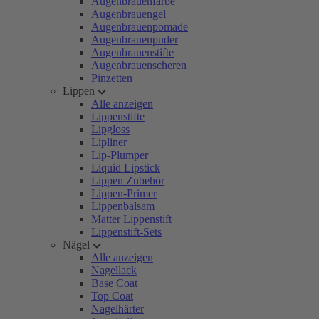
Augenbrauenfarbe
Augenbrauengel
Augenbrauenpomade
Augenbrauenpuder
Augenbrauenstifte
Augenbrauenscheren
Pinzetten
Lippen
Alle anzeigen
Lippenstifte
Lipgloss
Lipliner
Lip-Plumper
Liquid Lipstick
Lippen Zubehör
Lippen-Primer
Lippenbalsam
Matter Lippenstift
Lippenstift-Sets
Nägel
Alle anzeigen
Nagellack
Base Coat
Top Coat
Nagelhärter