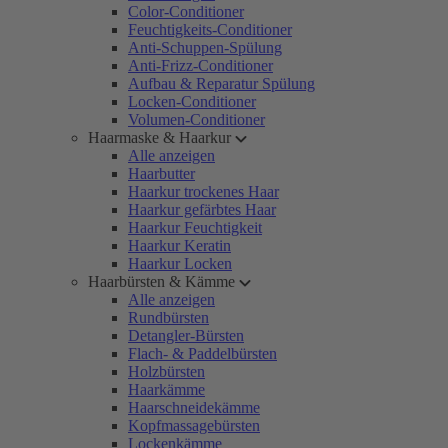
Color-Conditioner
Feuchtigkeits-Conditioner
Anti-Schuppen-Spülung
Anti-Frizz-Conditioner
Aufbau & Reparatur Spülung
Locken-Conditioner
Volumen-Conditioner
Haarmaske & Haarkur
Alle anzeigen
Haarbutter
Haarkur trockenes Haar
Haarkur gefärbtes Haar
Haarkur Feuchtigkeit
Haarkur Keratin
Haarkur Locken
Haarbürsten & Kämme
Alle anzeigen
Rundbürsten
Detangler-Bürsten
Flach- & Paddelbürsten
Holzbürsten
Haarkämme
Haarschneidekämme
Kopfmassagebürsten
Lockenkämme