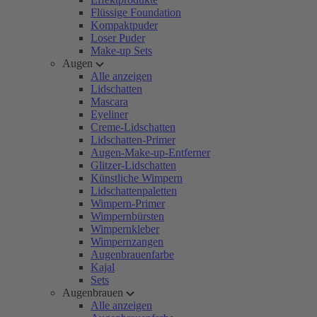
Flüssige Foundation
Kompaktpuder
Loser Puder
Make-up Sets
Augen
Alle anzeigen
Lidschatten
Mascara
Eyeliner
Creme-Lidschatten
Lidschatten-Primer
Augen-Make-up-Entferner
Glitzer-Lidschatten
Künstliche Wimpern
Lidschattenpaletten
Wimpern-Primer
Wimpernbürsten
Wimpernkleber
Wimpernzangen
Augenbrauenfarbe
Kajal
Sets
Augenbrauen
Alle anzeigen