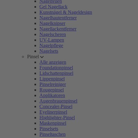
Nagelfeilen
Gel Nagellack
Kunstnägel & Nageldesign
Nagelhautentferner
Nagelknipser
Nagellackentferner
Nagelscheren
UV-Lampen
Nagelpflege
Nagelsets
Pinsel
Alle anzeigen
Foundationpinsel
Lidschattenpinsel
Lippenpinsel
Pinselreiniger
Rougepinsel
Applikatoren
Augenbrauenpinsel
Concealer-Pinsel
Eyelinerpinsel
Highlighter-Pinsel
Maskenpinsel
Pinselsets
Pinseltaschen