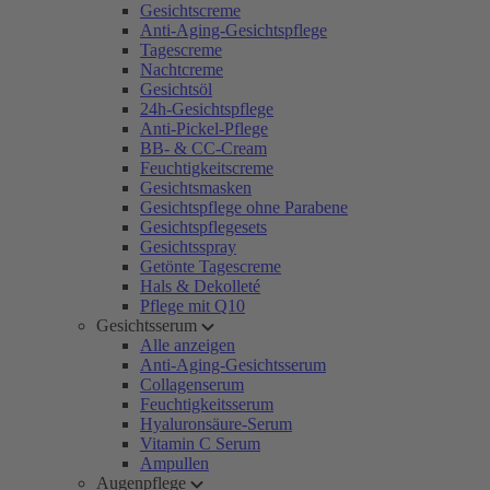
Gesichtscreme
Anti-Aging-Gesichtspflege
Tagescreme
Nachtcreme
Gesichtsöl
24h-Gesichtspflege
Anti-Pickel-Pflege
BB- & CC-Cream
Feuchtigkeitscreme
Gesichtsmasken
Gesichtspflege ohne Parabene
Gesichtspflegesets
Gesichtsspray
Getönte Tagescreme
Hals & Dekolleté
Pflege mit Q10
Gesichtsserum
Alle anzeigen
Anti-Aging-Gesichtsserum
Collagenserum
Feuchtigkeitsserum
Hyaluronsäure-Serum
Vitamin C Serum
Ampullen
Augenpflege