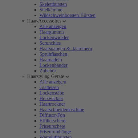
Skelettbürsten
Stielkämme
Wildschweinborsten-Bürsten
Haar-Accessoires
Alle anzeigen
Haargummis
Lockenwickler
Scrunchies
Haarspangen & -klammern
Sprühflaschen
Haarnadeln
Lockenbänder
Zubehör
Haarstyling-Geräte
Alle anzeigen
Glätteisen
Lockenstäbe
Heizwickler
Haartrockner
Haarschneidemaschine
Diffusor-Fön
Effilierschere
Friseurschere
Friseurumhänge
Warmluftbürsten