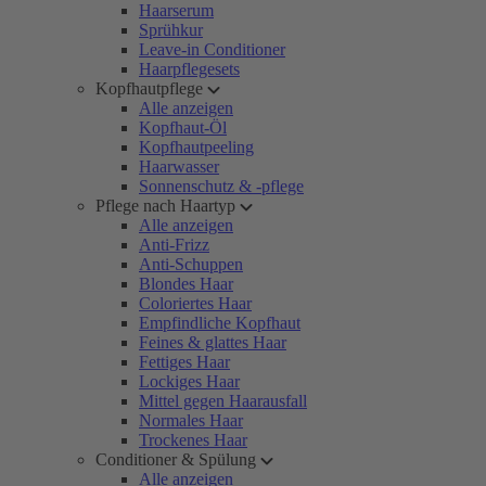
Haarserum
Sprühkur
Leave-in Conditioner
Haarpflegesets
Kopfhautpflege
Alle anzeigen
Kopfhaut-Öl
Kopfhautpeeling
Haarwasser
Sonnenschutz & -pflege
Pflege nach Haartyp
Alle anzeigen
Anti-Frizz
Anti-Schuppen
Blondes Haar
Coloriertes Haar
Empfindliche Kopfhaut
Feines & glattes Haar
Fettiges Haar
Lockiges Haar
Mittel gegen Haarausfall
Normales Haar
Trockenes Haar
Conditioner & Spülung
Alle anzeigen