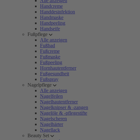
Alle anzeigen
Handcreme
Handdesinfektion
Handmaske
Handpeeling
Handseife
Fußpflege
Alle anzeigen
Fußbad
Fußcreme
Fußmaske
Fußpeeling
Hornhautentferner
Fußgesundheit
Fußspray
Nagelpflege
Alle anzeigen
Nagelfeilen
Nagelhautentferner
Nagelknipser & -zangen
Nagelöle & -pflegestifte
Nagelscheren
Nagelhärter
Nagellack
Beauty Set