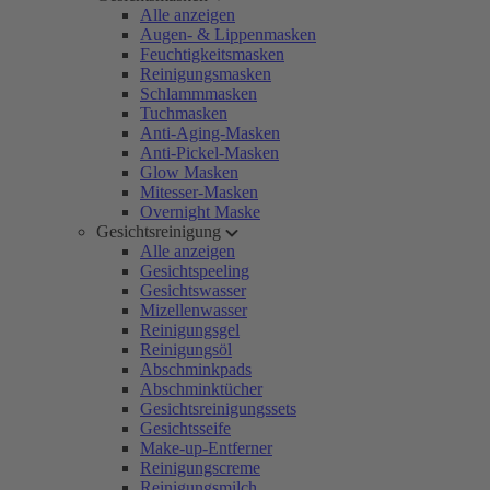
Alle anzeigen
Augen- & Lippenmasken
Feuchtigkeitsmasken
Reinigungsmasken
Schlammmasken
Tuchmasken
Anti-Aging-Masken
Anti-Pickel-Masken
Glow Masken
Mitesser-Masken
Overnight Maske
Gesichtsreinigung
Alle anzeigen
Gesichtspeeling
Gesichtswasser
Mizellenwasser
Reinigungsgel
Reinigungsöl
Abschminkpads
Abschminktücher
Gesichtsreinigungssets
Gesichtsseife
Make-up-Entferner
Reinigungscreme
Reinigungsmilch