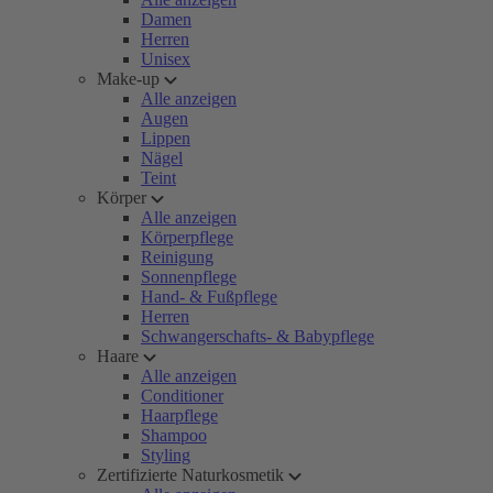
Damen
Herren
Unisex
Make-up
Alle anzeigen
Augen
Lippen
Nägel
Teint
Körper
Alle anzeigen
Körperpflege
Reinigung
Sonnenpflege
Hand- & Fußpflege
Herren
Schwangerschafts- & Babypflege
Haare
Alle anzeigen
Conditioner
Haarpflege
Shampoo
Styling
Zertifizierte Naturkosmetik