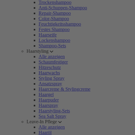
Trockenshampoo
Anti-Schuppen-Shampoo
Repair-Shampoo
Color-Shampoo
Feuchtigkeitsshampoo
Festes Shampoo
Haarseife
Lockenshampoo
Shampoo-Sets
Haarstyling
Alle anzeigen
Schaumfestiger
Hitzeschutz
Haarwachs
Styling Spray
Ansatzspray
Haarcreme & Stylingcreme
Haargel
Haarpuder
Haarspray
Haarstyling-Sets
Sea Salt Spray
Leave-In Pflege
Alle anzeigen
Haaröl