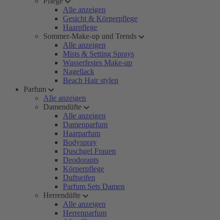
Pflege
Alle anzeigen
Gesicht & Körperpflege
Haarpflege
Sommer-Make-up und Trends
Alle anzeigen
Mists & Setting Sprays
Wasserfestes Make-up
Nagellack
Beach Hair stylen
Parfum
Alle anzeigen
Damendüfte
Alle anzeigen
Damenparfum
Haarparfum
Bodyspray
Duschgel Frauen
Deodorants
Körperpflege
Duftseifen
Parfum Sets Damen
Herrendüfte
Alle anzeigen
Herrenparfum