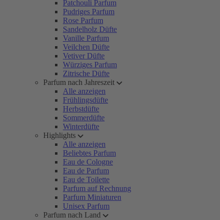
Patchouli Parfum
Pudriges Parfum
Rose Parfum
Sandelholz Düfte
Vanille Parfum
Veilchen Düfte
Vetiver Düfte
Würziges Parfum
Zitrische Düfte
Parfum nach Jahreszeit
Alle anzeigen
Frühlingsdüfte
Herbstdüfte
Sommerdüfte
Winterdüfte
Highlights
Alle anzeigen
Beliebtes Parfum
Eau de Cologne
Eau de Parfum
Eau de Toilette
Parfum auf Rechnung
Parfum Miniaturen
Unisex Parfum
Parfum nach Land