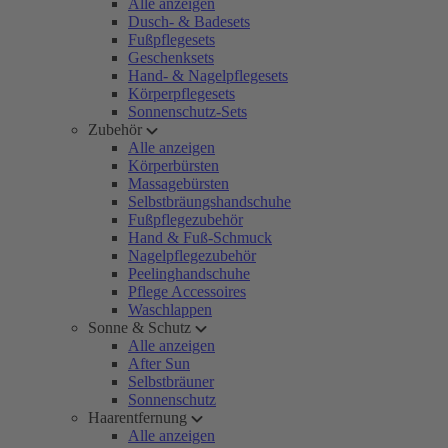
Alle anzeigen
Dusch- & Badesets
Fußpflegesets
Geschenksets
Hand- & Nagelpflegesets
Körperpflegesets
Sonnenschutz-Sets
Zubehör
Alle anzeigen
Körperbürsten
Massagebürsten
Selbstbräungshandschuhe
Fußpflegezubehör
Hand & Fuß-Schmuck
Nagelpflegezubehör
Peelinghandschuhe
Pflege Accessoires
Waschlappen
Sonne & Schutz
Alle anzeigen
After Sun
Selbstbräuner
Sonnenschutz
Haarentfernung
Alle anzeigen