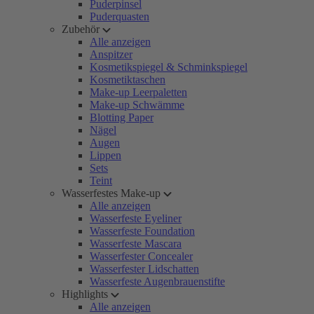
Puderpinsel
Puderquasten
Zubehör
Alle anzeigen
Anspitzer
Kosmetikspiegel & Schminkspiegel
Kosmetiktaschen
Make-up Leerpaletten
Make-up Schwämme
Blotting Paper
Nägel
Augen
Lippen
Sets
Teint
Wasserfestes Make-up
Alle anzeigen
Wasserfeste Eyeliner
Wasserfeste Foundation
Wasserfeste Mascara
Wasserfester Concealer
Wasserfester Lidschatten
Wasserfeste Augenbrauenstifte
Highlights
Alle anzeigen