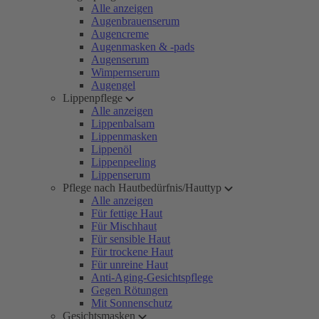
Alle anzeigen
Augenbrauenserum
Augencreme
Augenmasken & -pads
Augenserum
Wimpernserum
Augengel
Lippenpflege
Alle anzeigen
Lippenbalsam
Lippenmasken
Lippenöl
Lippenpeeling
Lippenserum
Pflege nach Hautbedürfnis/Hauttyp
Alle anzeigen
Für fettige Haut
Für Mischhaut
Für sensible Haut
Für trockene Haut
Für unreine Haut
Anti-Aging-Gesichtspflege
Gegen Rötungen
Mit Sonnenschutz
Gesichtsmasken