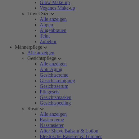
Glow Make-up
Veganes Make-up
Travel Size
Alle anzeigen
Augen
Augenbrauen
Teint
Zubehör
Männerpflege
Alle anzeigen
Gesichtspflege
Alle anzeigen
Anti-Aging
Gesichtscreme
Gesichtsreinigung
Gesichtsserum
Pflegesets
Gesichtsmasken
Gesichtspeeling
Rasur
Alle anzeigen
Rasiercreme
Nassrasierer
After Shave Balsam & Lotion
Elektrische Rasierer & Trimmer