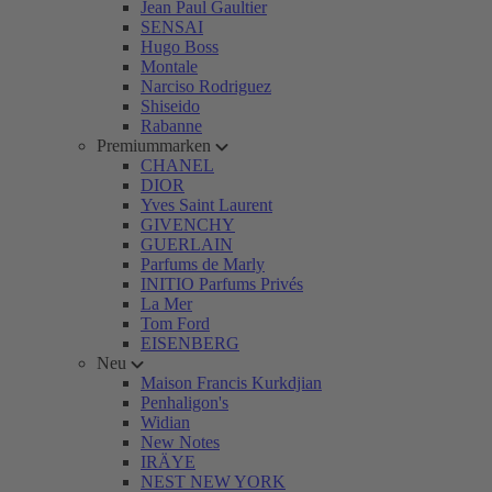
Jean Paul Gaultier
SENSAI
Hugo Boss
Montale
Narciso Rodriguez
Shiseido
Rabanne
Premiummarken
CHANEL
DIOR
Yves Saint Laurent
GIVENCHY
GUERLAIN
Parfums de Marly
INITIO Parfums Privés
La Mer
Tom Ford
EISENBERG
Neu
Maison Francis Kurkdjian
Penhaligon's
Widian
New Notes
IRÄYE
NEST NEW YORK