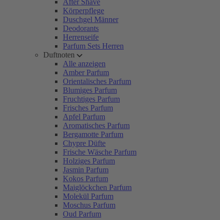
After Shave
Körperpflege
Duschgel Männer
Deodorants
Herrenseife
Parfum Sets Herren
Duftnoten
Alle anzeigen
Amber Parfum
Orientalisches Parfum
Blumiges Parfum
Fruchtiges Parfum
Frisches Parfum
Apfel Parfum
Aromatisches Parfum
Bergamotte Parfum
Chypre Düfte
Frische Wäsche Parfum
Holziges Parfum
Jasmin Parfum
Kokos Parfum
Maiglöckchen Parfum
Molekül Parfum
Moschus Parfum
Oud Parfum