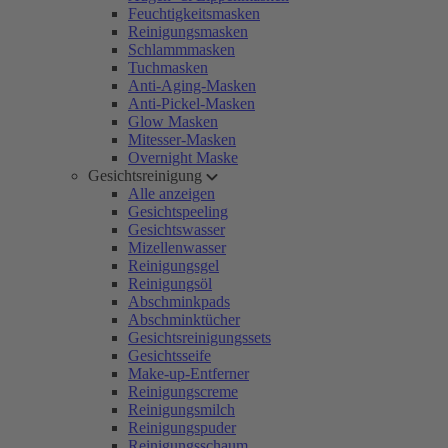
Feuchtigkeitsmasken
Reinigungsmasken
Schlammmasken
Tuchmasken
Anti-Aging-Masken
Anti-Pickel-Masken
Glow Masken
Mitesser-Masken
Overnight Maske
Gesichtsreinigung
Alle anzeigen
Gesichtspeeling
Gesichtswasser
Mizellenwasser
Reinigungsgel
Reinigungsöl
Abschminkpads
Abschminktücher
Gesichtsreinigungssets
Gesichtsseife
Make-up-Entferner
Reinigungscreme
Reinigungsmilch
Reinigungspuder
Reinigungsschaum