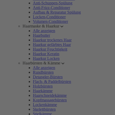
Anti-Schuppen-Spülung
Anti-Frizz-Conditioner
Aufbau & Reparatur Spülung
Locken-Conditioner
Volumen-Conditioner
Haarmaske & Haarkur
Alle anzeigen
Haarbutter
Haarkur trockenes Haar
Haarkur gefärbtes Haar
Haarkur Feuchtigkeit
Haarkur Keratin
Haarkur Locken
Haarbürsten & Kämme
Alle anzeigen
Rundbürsten
Detangler-Bürsten
Flach- & Paddelbürsten
Holzbürsten
Haarkämme
Haarschneidekämme
Kopfmassagebürsten
Lockenkämme
Skelettbürsten
Stielkämme