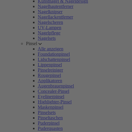
Kunstnägel & Nageldesign
Nagelhautentferner
Nagelknipser
Nagellackentferner
Nagelscheren
UV-Lampen
Nagelpflege
Nagelsets
Pinsel
Alle anzeigen
Foundationpinsel
Lidschattenpinsel
Lippenpinsel
Pinselreiniger
Rougepinsel
Applikatoren
Augenbrauenpinsel
Concealer-Pinsel
Eyelinerpinsel
Highlighter-Pinsel
Maskenpinsel
Pinselsets
Pinseltaschen
Puderpinsel
Puderquasten