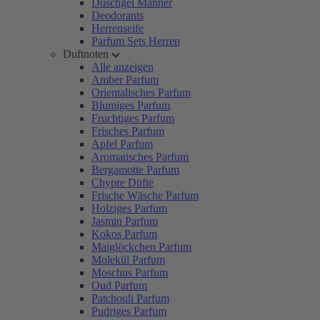
Duschgel Männer
Deodorants
Herrenseife
Parfum Sets Herren
Duftnoten
Alle anzeigen
Amber Parfum
Orientalisches Parfum
Blumiges Parfum
Fruchtiges Parfum
Frisches Parfum
Apfel Parfum
Aromatisches Parfum
Bergamotte Parfum
Chypre Düfte
Frische Wäsche Parfum
Holziges Parfum
Jasmin Parfum
Kokos Parfum
Maiglöckchen Parfum
Molekül Parfum
Moschus Parfum
Oud Parfum
Patchouli Parfum
Pudriges Parfum