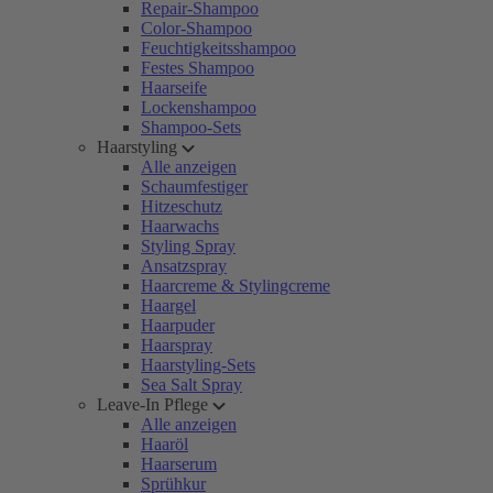
Repair-Shampoo
Color-Shampoo
Feuchtigkeitsshampoo
Festes Shampoo
Haarseife
Lockenshampoo
Shampoo-Sets
Haarstyling
Alle anzeigen
Schaumfestiger
Hitzeschutz
Haarwachs
Styling Spray
Ansatzspray
Haarcreme & Stylingcreme
Haargel
Haarpuder
Haarspray
Haarstyling-Sets
Sea Salt Spray
Leave-In Pflege
Alle anzeigen
Haaröl
Haarserum
Sprühkur