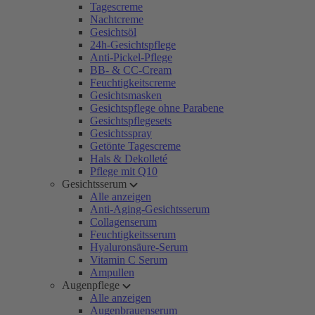
Tagescreme
Nachtcreme
Gesichtsöl
24h-Gesichtspflege
Anti-Pickel-Pflege
BB- & CC-Cream
Feuchtigkeitscreme
Gesichtsmasken
Gesichtspflege ohne Parabene
Gesichtspflegesets
Gesichtsspray
Getönte Tagescreme
Hals & Dekolleté
Pflege mit Q10
Gesichtsserum
Alle anzeigen
Anti-Aging-Gesichtsserum
Collagenserum
Feuchtigkeitsserum
Hyaluronsäure-Serum
Vitamin C Serum
Ampullen
Augenpflege
Alle anzeigen
Augenbrauenserum