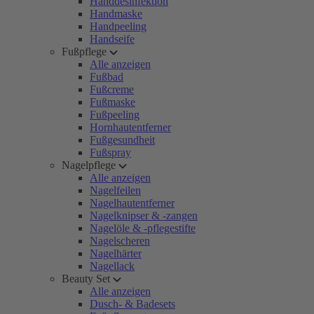
Handdesinfektion
Handmaske
Handpeeling
Handseife
Fußpflege
Alle anzeigen
Fußbad
Fußcreme
Fußmaske
Fußpeeling
Hornhautentferner
Fußgesundheit
Fußspray
Nagelpflege
Alle anzeigen
Nagelfeilen
Nagelhautentferner
Nagelknipser & -zangen
Nagelöle & -pflegestifte
Nagelscheren
Nagelhärter
Nagellack
Beauty Set
Alle anzeigen
Dusch- & Badesets