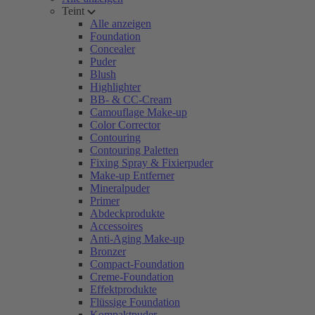
Teint
Alle anzeigen
Foundation
Concealer
Puder
Blush
Highlighter
BB- & CC-Cream
Camouflage Make-up
Color Corrector
Contouring
Contouring Paletten
Fixing Spray & Fixierpuder
Make-up Entferner
Mineralpuder
Primer
Abdeckprodukte
Accessoires
Anti-Aging Make-up
Bronzer
Compact-Foundation
Creme-Foundation
Effektprodukte
Flüssige Foundation
Kompaktpuder