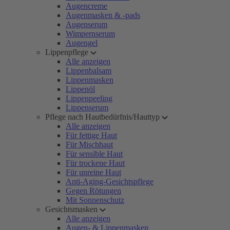
Augencreme
Augenmasken & -pads
Augenserum
Wimpernserum
Augengel
Lippenpflege
Alle anzeigen
Lippenbalsam
Lippenmasken
Lippenöl
Lippenpeeling
Lippenserum
Pflege nach Hautbedürfnis/Hauttyp
Alle anzeigen
Für fettige Haut
Für Mischhaut
Für sensible Haut
Für trockene Haut
Für unreine Haut
Anti-Aging-Gesichtspflege
Gegen Rötungen
Mit Sonnenschutz
Gesichtsmasken
Alle anzeigen
Augen- & Lippenmasken