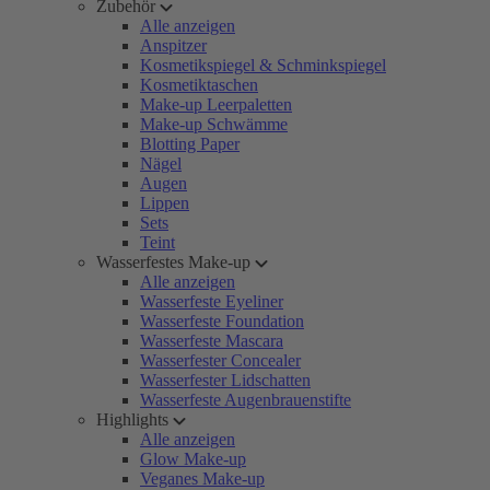
Zubehör
Alle anzeigen
Anspitzer
Kosmetikspiegel & Schminkspiegel
Kosmetiktaschen
Make-up Leerpaletten
Make-up Schwämme
Blotting Paper
Nägel
Augen
Lippen
Sets
Teint
Wasserfestes Make-up
Alle anzeigen
Wasserfeste Eyeliner
Wasserfeste Foundation
Wasserfeste Mascara
Wasserfester Concealer
Wasserfester Lidschatten
Wasserfeste Augenbrauenstifte
Highlights
Alle anzeigen
Glow Make-up
Veganes Make-up