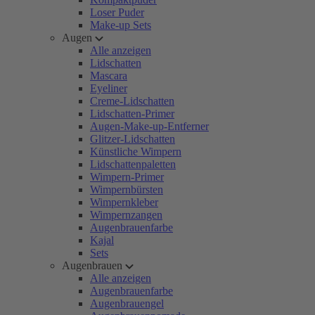
Loser Puder
Make-up Sets
Augen
Alle anzeigen
Lidschatten
Mascara
Eyeliner
Creme-Lidschatten
Lidschatten-Primer
Augen-Make-up-Entferner
Glitzer-Lidschatten
Künstliche Wimpern
Lidschattenpaletten
Wimpern-Primer
Wimpernbürsten
Wimpernkleber
Wimpernzangen
Augenbrauenfarbe
Kajal
Sets
Augenbrauen
Alle anzeigen
Augenbrauenfarbe
Augenbrauengel