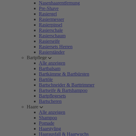
Nasenhaarentfernung
Pre-Shave
Rasiergel
Rasiermesser
Rasierpinsel
Rasierschale
Rasierschaum
Rasierseife
Rasiersets Herren
Rasierständer
Bartpflege
Alle anzeigen
Bartbalsam
Bartkämme & Bartbürsten
Bartöle
Bartschneider & Barttrimmer
Bartseife & Bartshampoo
Bartpflegesets
Bartscheren
Haare
Alle anzeigen
Shampoo
Pomade
Haarstyling
Haarausfall & Haarwuchs