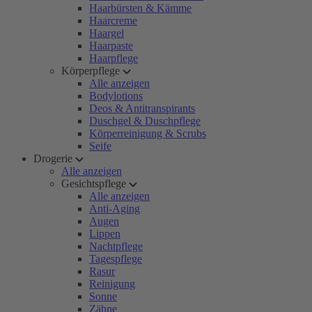
Haarbürsten & Kämme
Haarcreme
Haargel
Haarpaste
Haarpflege
Körperpflege
Alle anzeigen
Bodylotions
Deos & Antitranspirants
Duschgel & Duschpflege
Körperreinigung & Scrubs
Seife
Drogerie
Alle anzeigen
Gesichtspflege
Alle anzeigen
Anti-Aging
Augen
Lippen
Nachtpflege
Tagespflege
Rasur
Reinigung
Sonne
Zähne