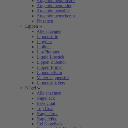
Augenbrauenpomade
Augenbrauenpuder
Augenbrauenstifte
Augenbrauenscheren
Pinzetten
Lippen
Alle anzeigen
Lippenstifte
Lipgloss
Lipliner
Lip-Plumper
Liquid Lipstick
Lippen Zubehör
Lippen-Primer
Lippenbalsam
Matter Lippenstift
Lippenstift-Sets
Nägel
Alle anzeigen
Nagellack
Base Coat
Top Coat
Nagelhärter
Nagelfeilen
Gel Nagellack