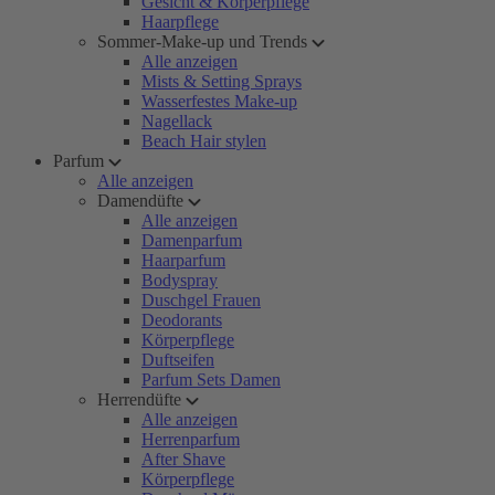
Gesicht & Körperpflege
Haarpflege
Sommer-Make-up und Trends
Alle anzeigen
Mists & Setting Sprays
Wasserfestes Make-up
Nagellack
Beach Hair stylen
Parfum
Alle anzeigen
Damendüfte
Alle anzeigen
Damenparfum
Haarparfum
Bodyspray
Duschgel Frauen
Deodorants
Körperpflege
Duftseifen
Parfum Sets Damen
Herrendüfte
Alle anzeigen
Herrenparfum
After Shave
Körperpflege