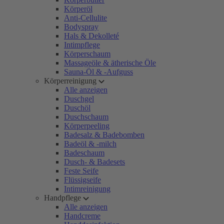
Körperöl
Anti-Cellulite
Bodyspray
Hals & Dekolleté
Intimpflege
Körperschaum
Massageöle & ätherische Öle
Sauna-Öl & -Aufguss
Körperreinigung
Alle anzeigen
Duschgel
Duschöl
Duschschaum
Körperpeeling
Badesalz & Badebomben
Badeöl & -milch
Badeschaum
Dusch- & Badesets
Feste Seife
Flüssigseife
Intimreinigung
Handpflege
Alle anzeigen
Handcreme