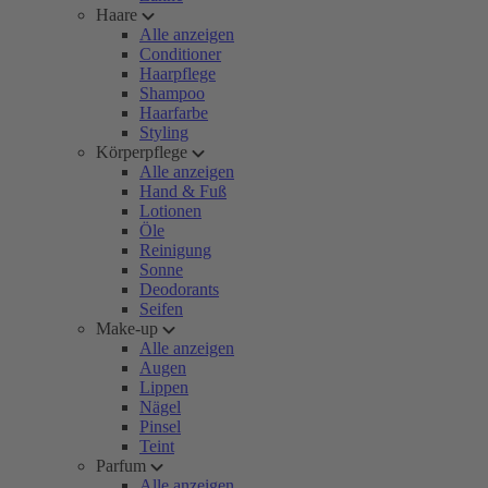
Haare
Alle anzeigen
Conditioner
Haarpflege
Shampoo
Haarfarbe
Styling
Körperpflege
Alle anzeigen
Hand & Fuß
Lotionen
Öle
Reinigung
Sonne
Deodorants
Seifen
Make-up
Alle anzeigen
Augen
Lippen
Nägel
Pinsel
Teint
Parfum
Alle anzeigen