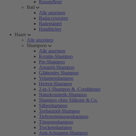
Rasurpflege
Bad
Alle anzeigen
Badaccessoires
Bademäntel
Handtücher
Haare
Alle anzeigen
Shampoos
Alle anzeigen
Keratin-Shampoo
Pre-Shampoo
Arganöl-Shampoo
Glättendes Shampoo
Volumenshampoo
Herren-Shampoo
2-in-1-Shampoo & -Conditioner
Naturkosmetik-Shampoo
Shampoo ohne Silikone & Co.
Silbershampoo
Teebaumöl-Shampoo
Tiefenreinigungsshampoo
Tönungsshampoo
Trockenshampoo
Anti-Schuppen-Shampoo