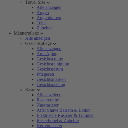
Travel Size
Alle anzeigen
Augen
Augenbrauen
Teint
Zubehör
Männerpflege
Alle anzeigen
Gesichtspflege
Alle anzeigen
Anti-Aging
Gesichtscreme
Gesichtsreinigung
Gesichtsserum
Pflegesets
Gesichtsmasken
Gesichtspeeling
Rasur
Alle anzeigen
Rasiercreme
Nassrasierer
After Shave Balsam & Lotion
Elektrische Rasierer & Trimmer
Rasierhobel & Zubehör
Herrenrasierer