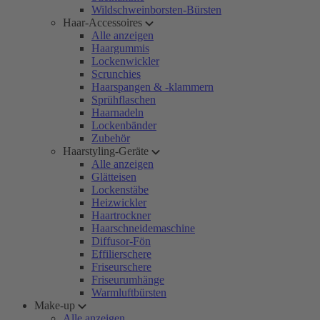
Wildschweinborsten-Bürsten
Haar-Accessoires
Alle anzeigen
Haargummis
Lockenwickler
Scrunchies
Haarspangen & -klammern
Sprühflaschen
Haarnadeln
Lockenbänder
Zubehör
Haarstyling-Geräte
Alle anzeigen
Glätteisen
Lockenstäbe
Heizwickler
Haartrockner
Haarschneidemaschine
Diffusor-Fön
Effilierschere
Friseurschere
Friseurumhänge
Warmluftbürsten
Make-up
Alle anzeigen