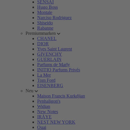
SENSAI
Hugo Boss
Montale
Narciso Rodriguez
Shiseido
Rabanne
Premiummarken
CHANEL
DIOR
Yves Saint Laurent
GIVENCHY
GUERLAIN
Parfums de Marly
INITIO Parfums Privés
La Mer
Tom Ford
EISENBERG
Neu
Maison Francis Kurkdjian
Penhaligon's
Widian
New Notes
IRÄYE
NEST NEW YORK
Ouai