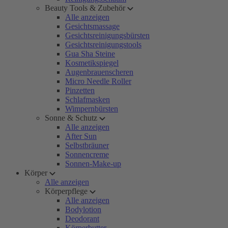
Beauty Tools & Zubehör
Alle anzeigen
Gesichtsmassage
Gesichtsreinigungsbürsten
Gesichtsreinigungstools
Gua Sha Steine
Kosmetikspiegel
Augenbrauenscheren
Micro Needle Roller
Pinzetten
Schlafmasken
Wimpernbürsten
Sonne & Schutz
Alle anzeigen
After Sun
Selbstbräuner
Sonnencreme
Sonnen-Make-up
Körper
Alle anzeigen
Körperpflege
Alle anzeigen
Bodylotion
Deodorant
Körperbutter