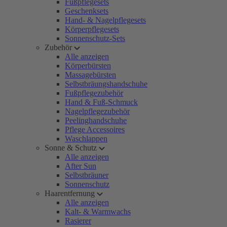
Fußpflegesets
Geschenksets
Hand- & Nagelpflegesets
Körperpflegesets
Sonnenschutz-Sets
Zubehör
Alle anzeigen
Körperbürsten
Massagebürsten
Selbstbräungshandschuhe
Fußpflegezubehör
Hand & Fuß-Schmuck
Nagelpflegezubehör
Peelinghandschuhe
Pflege Accessoires
Waschlappen
Sonne & Schutz
Alle anzeigen
After Sun
Selbstbräuner
Sonnenschutz
Haarentfernung
Alle anzeigen
Kalt- & Warmwachs
Rasierer