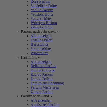
Rose Parfum
Sandelholz Düfte
Vanille Parfum
Veilchen Düfte
Vetiver Düfte
Würziges Parfum
Zitrische Düfte
Parfum nach Jahreszeit
Alle anzeigen
Frühlingsdüfte
Herbstdüfte
Sommerdüfte
Winterdüfte
Highlights
Alle anzeigen
Beliebtes Parfum
Eau de Cologne
Eau de Parfum
Eau de Toilette
Parfum auf Rechnung
Parfum Miniaturen
Unisex Parfum
Parfum nach Land
Alle anzeigen
Arabisches Parfum