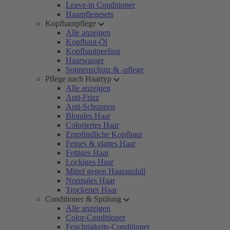
Leave-in Conditioner
Haarpflegesets
Kopfhautpflege
Alle anzeigen
Kopfhaut-Öl
Kopfhautpeeling
Haarwasser
Sonnenschutz & -pflege
Pflege nach Haartyp
Alle anzeigen
Anti-Frizz
Anti-Schuppen
Blondes Haar
Coloriertes Haar
Empfindliche Kopfhaut
Feines & glattes Haar
Fettiges Haar
Lockiges Haar
Mittel gegen Haarausfall
Normales Haar
Trockenes Haar
Conditioner & Spülung
Alle anzeigen
Color-Conditioner
Feuchtigkeits-Conditioner