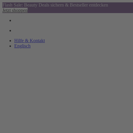
Flash Sale: Beauty Deals sichern & Bestseller entdecken
Jetzt shoppen
Hilfe & Kontakt
Englisch