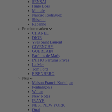
SENSAI
Hugo Boss
Montale
Narciso Rodriguez
Shiseido
Rabanne
Premiummarken
CHANEL
DIOR
Yves Saint Laurent
GIVENCHY
GUERLAIN
Parfums de Marly
INITIO Parfums Privés
La Mer
Tom Ford
EISENBERG
Neu
Maison Francis Kurkdjian
Penhaligon's
Widian
New Notes
IRÄYE
NEST NEW YORK
Ouai