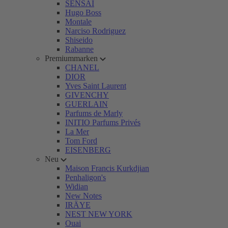
SENSAI
Hugo Boss
Montale
Narciso Rodriguez
Shiseido
Rabanne
Premiummarken
CHANEL
DIOR
Yves Saint Laurent
GIVENCHY
GUERLAIN
Parfums de Marly
INITIO Parfums Privés
La Mer
Tom Ford
EISENBERG
Neu
Maison Francis Kurkdjian
Penhaligon's
Widian
New Notes
IRÄYE
NEST NEW YORK
Ouai