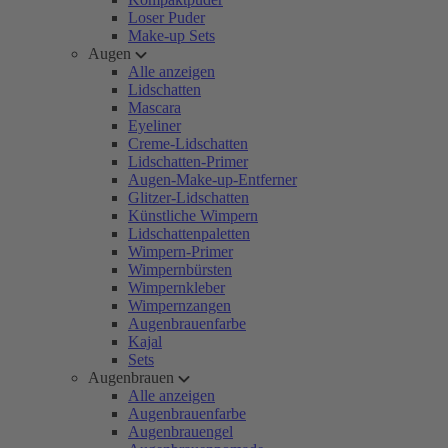
Loser Puder
Make-up Sets
Augen
Alle anzeigen
Lidschatten
Mascara
Eyeliner
Creme-Lidschatten
Lidschatten-Primer
Augen-Make-up-Entferner
Glitzer-Lidschatten
Künstliche Wimpern
Lidschattenpaletten
Wimpern-Primer
Wimpernbürsten
Wimpernkleber
Wimpernzangen
Augenbrauenfarbe
Kajal
Sets
Augenbrauen
Alle anzeigen
Augenbrauenfarbe
Augenbrauengel