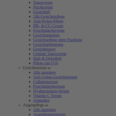
Tagescreme
Nachtcreme
Gesichtsöl
24h-Gesichtspflege
Anti-Pickel-Pflege
BB- & CC-Cream
Feuchtigkeitscreme
Gesichtsmasken
Gesichtspflege ohne Parabene
Gesichtspflegesets
Gesichtsspray
Getönte Tagescreme
Hals & Dekolleté
Pflege mit Q10
Gesichtsserum
Alle anzeigen
Anti-Aging-Gesichtsserum
Collagenserum
Feuchtigkeitsserum
Hyaluronsäure-Serum
Vitamin C Serum
Ampullen
Augenpflege
Alle anzeigen
Augenbrauenserum