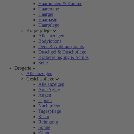
Haarbürsten & Kämme
Haarcreme
Haargel
Haarpaste
Haarpflege
Körperpflege
Alle anzeigen
Bodylotions
Deos & Antitranspirants
Duschgel & Duschpflege
Körperreinigung & Scrubs
Seife
Drogerie
Alle anzeigen
Gesichtspflege
Alle anzeigen
Anti-Aging
Augen
Lippen
Nachtpflege
Tagespflege
Rasur
Reinigung
Sonne
Zähne