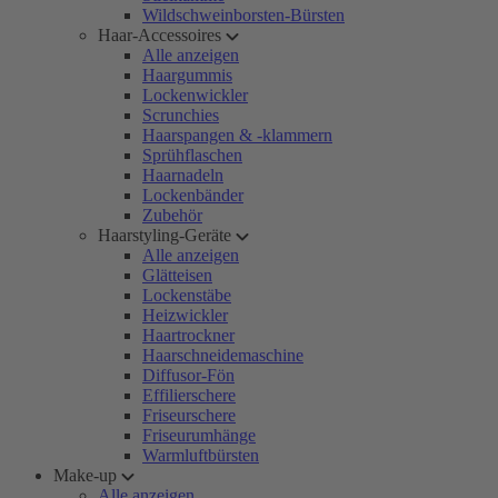
Wildschweinborsten-Bürsten
Haar-Accessoires
Alle anzeigen
Haargummis
Lockenwickler
Scrunchies
Haarspangen & -klammern
Sprühflaschen
Haarnadeln
Lockenbänder
Zubehör
Haarstyling-Geräte
Alle anzeigen
Glätteisen
Lockenstäbe
Heizwickler
Haartrockner
Haarschneidemaschine
Diffusor-Fön
Effilierschere
Friseurschere
Friseurumhänge
Warmluftbürsten
Make-up
Alle anzeigen