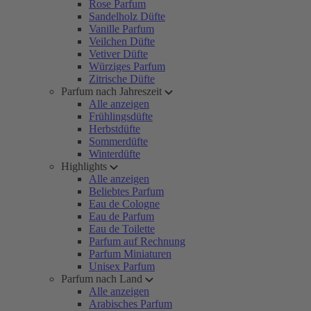
Rose Parfum
Sandelholz Düfte
Vanille Parfum
Veilchen Düfte
Vetiver Düfte
Würziges Parfum
Zitrische Düfte
Parfum nach Jahreszeit
Alle anzeigen
Frühlingsdüfte
Herbstdüfte
Sommerdüfte
Winterdüfte
Highlights
Alle anzeigen
Beliebtes Parfum
Eau de Cologne
Eau de Parfum
Eau de Toilette
Parfum auf Rechnung
Parfum Miniaturen
Unisex Parfum
Parfum nach Land
Alle anzeigen
Arabisches Parfum