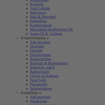
Körperöl
Anti-Cellulite
Bodyspray
Hals & Dekolleté
Intimpflege
Körperschaum
Massageöle & ätherische Öle
Sauna-Öl & -Aufguss
Körperreinigung
Alle anzeigen
Duschgel
Duschöl
Duschschaum
Körperpeeling
Badesalz & Badebomben
Badeöl & -milch
Badeschaum
Dusch- & Badesets
Feste Seife
Flüssigseife
Intimreinigung
Handpflege
Alle anzeigen
Handcreme