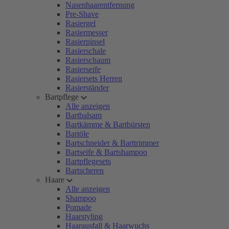
Nasenhaarentfernung
Pre-Shave
Rasiergel
Rasiermesser
Rasierpinsel
Rasierschale
Rasierschaum
Rasierseife
Rasiersets Herren
Rasierständer
Bartpflege
Alle anzeigen
Bartbalsam
Bartkämme & Bartbürsten
Bartöle
Bartschneider & Barttrimmer
Bartseife & Bartshampoo
Bartpflegesets
Bartscheren
Haare
Alle anzeigen
Shampoo
Pomade
Haarstyling
Haarausfall & Haarwuchs