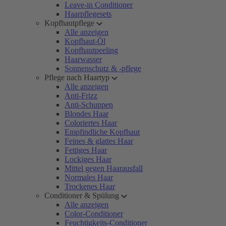
Leave-in Conditioner
Haarpflegesets
Kopfhautpflege
Alle anzeigen
Kopfhaut-Öl
Kopfhautpeeling
Haarwasser
Sonnenschutz & -pflege
Pflege nach Haartyp
Alle anzeigen
Anti-Frizz
Anti-Schuppen
Blondes Haar
Coloriertes Haar
Empfindliche Kopfhaut
Feines & glattes Haar
Fettiges Haar
Lockiges Haar
Mittel gegen Haarausfall
Normales Haar
Trockenes Haar
Conditioner & Spülung
Alle anzeigen
Color-Conditioner
Feuchtigkeits-Conditioner