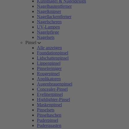
Kunstnägel & Nageldesign
Nagelhautentferner
Nagelknipser
Nagellackentferner
Nagelscheren
UV-Lampen
Nagelpflege
Nagelsets
Pinsel
Alle anzeigen
Foundationpinsel
Lidschattenpinsel
Lippenpinsel
Pinselreiniger
Rougepinsel
Applikatoren
Augenbrauenpinsel
Concealer-Pinsel
Eyelinerpinsel
Highlighter-Pinsel
Maskenpinsel
Pinselsets
Pinseltaschen
Puderpinsel
Puderquasten