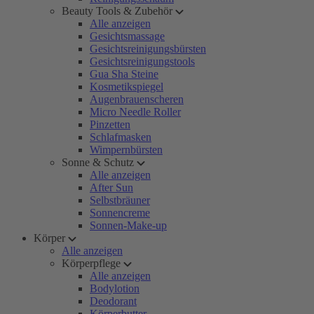
Beauty Tools & Zubehör
Alle anzeigen
Gesichtsmassage
Gesichtsreinigungsbürsten
Gesichtsreinigungstools
Gua Sha Steine
Kosmetikspiegel
Augenbrauenscheren
Micro Needle Roller
Pinzetten
Schlafmasken
Wimpernbürsten
Sonne & Schutz
Alle anzeigen
After Sun
Selbstbräuner
Sonnencreme
Sonnen-Make-up
Körper
Alle anzeigen
Körperpflege
Alle anzeigen
Bodylotion
Deodorant
Körperbutter