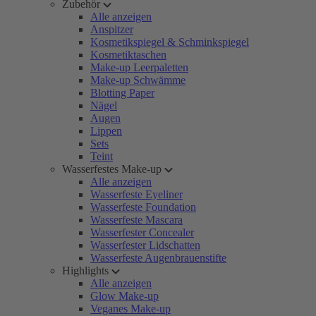
Zubehör
Alle anzeigen
Anspitzer
Kosmetikspiegel & Schminkspiegel
Kosmetiktaschen
Make-up Leerpaletten
Make-up Schwämme
Blotting Paper
Nägel
Augen
Lippen
Sets
Teint
Wasserfestes Make-up
Alle anzeigen
Wasserfeste Eyeliner
Wasserfeste Foundation
Wasserfeste Mascara
Wasserfester Concealer
Wasserfester Lidschatten
Wasserfeste Augenbrauenstifte
Highlights
Alle anzeigen
Glow Make-up
Veganes Make-up