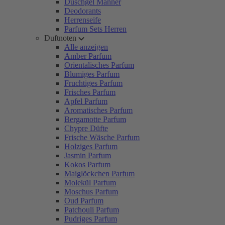
Duschgel Männer
Deodorants
Herrenseife
Parfum Sets Herren
Duftnoten
Alle anzeigen
Amber Parfum
Orientalisches Parfum
Blumiges Parfum
Fruchtiges Parfum
Frisches Parfum
Apfel Parfum
Aromatisches Parfum
Bergamotte Parfum
Chypre Düfte
Frische Wäsche Parfum
Holziges Parfum
Jasmin Parfum
Kokos Parfum
Maiglöckchen Parfum
Molekül Parfum
Moschus Parfum
Oud Parfum
Patchouli Parfum
Pudriges Parfum