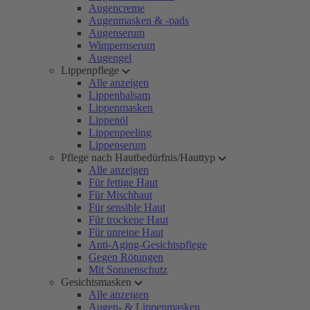
Augencreme
Augenmasken & -pads
Augenserum
Wimpernserum
Augengel
Lippenpflege
Alle anzeigen
Lippenbalsam
Lippenmasken
Lippenöl
Lippenpeeling
Lippenserum
Pflege nach Hautbedürfnis/Hauttyp
Alle anzeigen
Für fettige Haut
Für Mischhaut
Für sensible Haut
Für trockene Haut
Für unreine Haut
Anti-Aging-Gesichtspflege
Gegen Rötungen
Mit Sonnenschutz
Gesichtsmasken
Alle anzeigen
Augen- & Lippenmasken