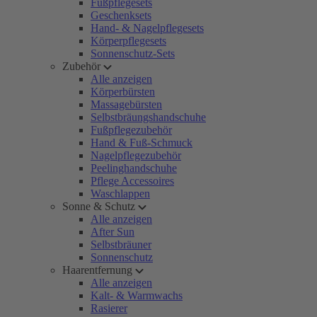
Fußpflegesets
Geschenksets
Hand- & Nagelpflegesets
Körperpflegesets
Sonnenschutz-Sets
Zubehör
Alle anzeigen
Körperbürsten
Massagebürsten
Selbstbräungshandschuhe
Fußpflegezubehör
Hand & Fuß-Schmuck
Nagelpflegezubehör
Peelinghandschuhe
Pflege Accessoires
Waschlappen
Sonne & Schutz
Alle anzeigen
After Sun
Selbstbräuner
Sonnenschutz
Haarentfernung
Alle anzeigen
Kalt- & Warmwachs
Rasierer