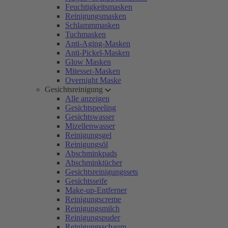
Feuchtigkeitsmasken
Reinigungsmasken
Schlammmasken
Tuchmasken
Anti-Aging-Masken
Anti-Pickel-Masken
Glow Masken
Mitesser-Masken
Overnight Maske
Gesichtsreinigung
Alle anzeigen
Gesichtspeeling
Gesichtswasser
Mizellenwasser
Reinigungsgel
Reinigungsöl
Abschminkpads
Abschminktücher
Gesichtsreinigungssets
Gesichtsseife
Make-up-Entferner
Reinigungscreme
Reinigungsmilch
Reinigungspuder
Reinigungsschaum