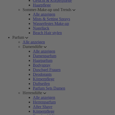
Gesicht & Körperpflege
Haarpflege
Sommer-Make-up und Trends
Alle anzeigen
Mists & Setting Sprays
Wasserfestes Make-up
Nagellack
Beach Hair stylen
Parfum
Alle anzeigen
Damendüfte
Alle anzeigen
Damenparfum
Haarparfum
Bodyspray
Duschgel Frauen
Deodorants
Körperpflege
Duftseifen
Parfum Sets Damen
Herrendüfte
Alle anzeigen
Herrenparfum
After Shave
Körperpflege