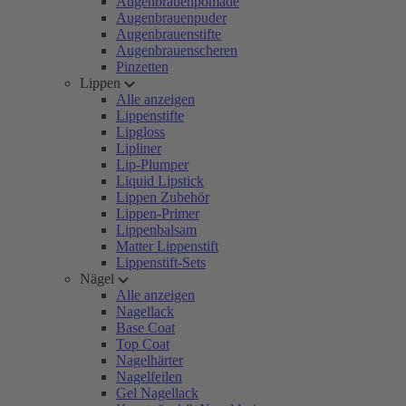
Augenbrauenpomade
Augenbrauenpuder
Augenbrauenstifte
Augenbrauenscheren
Pinzetten
Lippen
Alle anzeigen
Lippenstifte
Lipgloss
Lipliner
Lip-Plumper
Liquid Lipstick
Lippen Zubehör
Lippen-Primer
Lippenbalsam
Matter Lippenstift
Lippenstift-Sets
Nägel
Alle anzeigen
Nagellack
Base Coat
Top Coat
Nagelhärter
Nagelfeilen
Gel Nagellack