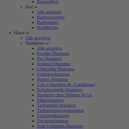
Rasurpflege
Bad
Alle anzeigen
Badaccessoires
Bademäntel
Handtücher
Haare
Alle anzeigen
Shampoos
Alle anzeigen
Keratin-Shampoo
Pre-Shampoo
Arganöl-Shampoo
Glättendes Shampoo
Volumenshampoo
Herren-Shampoo
2-in-1-Shampoo & -Conditioner
Naturkosmetik-Shampoo
Shampoo ohne Silikone & Co.
Silbershampoo
Teebaumöl-Shampoo
Tiefenreinigungsshampoo
Tönungsshampoo
Trockenshampoo
Anti-Schuppen-Shampoo