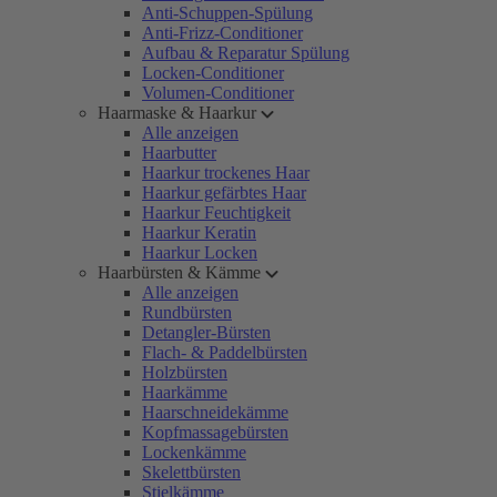
Anti-Schuppen-Spülung
Anti-Frizz-Conditioner
Aufbau & Reparatur Spülung
Locken-Conditioner
Volumen-Conditioner
Haarmaske & Haarkur
Alle anzeigen
Haarbutter
Haarkur trockenes Haar
Haarkur gefärbtes Haar
Haarkur Feuchtigkeit
Haarkur Keratin
Haarkur Locken
Haarbürsten & Kämme
Alle anzeigen
Rundbürsten
Detangler-Bürsten
Flach- & Paddelbürsten
Holzbürsten
Haarkämme
Haarschneidekämme
Kopfmassagebürsten
Lockenkämme
Skelettbürsten
Stielkämme