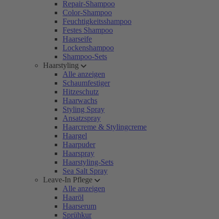
Repair-Shampoo
Color-Shampoo
Feuchtigkeitsshampoo
Festes Shampoo
Haarseife
Lockenshampoo
Shampoo-Sets
Haarstyling
Alle anzeigen
Schaumfestiger
Hitzeschutz
Haarwachs
Styling Spray
Ansatzspray
Haarcreme & Stylingcreme
Haargel
Haarpuder
Haarspray
Haarstyling-Sets
Sea Salt Spray
Leave-In Pflege
Alle anzeigen
Haaröl
Haarserum
Sprühkur