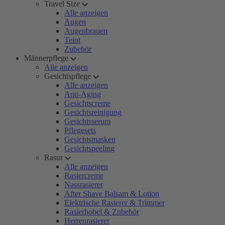
Travel Size
Alle anzeigen
Augen
Augenbrauen
Teint
Zubehör
Männerpflege
Alle anzeigen
Gesichtspflege
Alle anzeigen
Anti-Aging
Gesichtscreme
Gesichtsreinigung
Gesichtsserum
Pflegesets
Gesichtsmasken
Gesichtspeeling
Rasur
Alle anzeigen
Rasiercreme
Nassrasierer
After Shave Balsam & Lotion
Elektrische Rasierer & Trimmer
Rasierhobel & Zubehör
Herrenrasierer