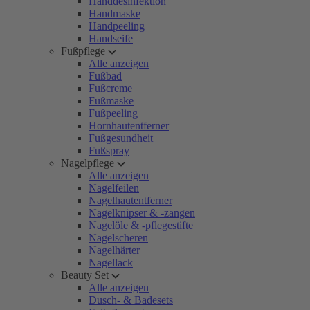
Handdesinfektion
Handmaske
Handpeeling
Handseife
Fußpflege
Alle anzeigen
Fußbad
Fußcreme
Fußmaske
Fußpeeling
Hornhautentferner
Fußgesundheit
Fußspray
Nagelpflege
Alle anzeigen
Nagelfeilen
Nagelhautentferner
Nagelknipser & -zangen
Nagelöle & -pflegestifte
Nagelscheren
Nagelhärter
Nagellack
Beauty Set
Alle anzeigen
Dusch- & Badesets