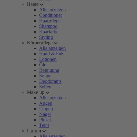
Haare
Alle anzeigen
Conditioner
Haarpflege
Shampoo
Haarfarbe
Styling
Körperpflege
Alle anzeigen
Hand & Fuß
Lotionen
Öle
Reinigung
Sonne
Deodorants
Seifen
Make-up
Alle anzeigen
Augen
Lippen
Nägel
Pinsel
Teint
Parfum
Alle anzeigen