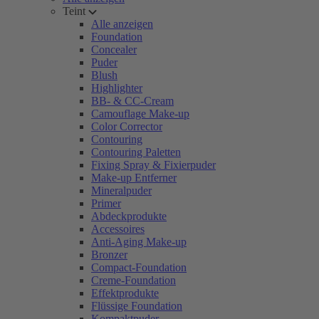
Teint
Alle anzeigen
Foundation
Concealer
Puder
Blush
Highlighter
BB- & CC-Cream
Camouflage Make-up
Color Corrector
Contouring
Contouring Paletten
Fixing Spray & Fixierpuder
Make-up Entferner
Mineralpuder
Primer
Abdeckprodukte
Accessoires
Anti-Aging Make-up
Bronzer
Compact-Foundation
Creme-Foundation
Effektprodukte
Flüssige Foundation
Kompaktpuder