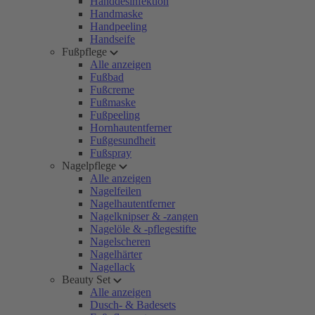
Handdesinfektion
Handmaske
Handpeeling
Handseife
Fußpflege
Alle anzeigen
Fußbad
Fußcreme
Fußmaske
Fußpeeling
Hornhautentferner
Fußgesundheit
Fußspray
Nagelpflege
Alle anzeigen
Nagelfeilen
Nagelhautentferner
Nagelknipser & -zangen
Nagelöle & -pflegestifte
Nagelscheren
Nagelhärter
Nagellack
Beauty Set
Alle anzeigen
Dusch- & Badesets