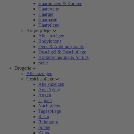
Haarbürsten & Kämme
Haarcreme
Haargel
Haarpaste
Haarpflege
Körperpflege
Alle anzeigen
Bodylotions
Deos & Antitranspirants
Duschgel & Duschpflege
Körperreinigung & Scrubs
Seife
Drogerie
Alle anzeigen
Gesichtspflege
Alle anzeigen
Anti-Aging
Augen
Lippen
Nachtpflege
Tagespflege
Rasur
Reinigung
Sonne
Zähne