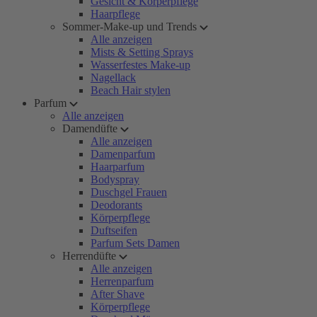
Gesicht & Körperpflege
Haarpflege
Sommer-Make-up und Trends
Alle anzeigen
Mists & Setting Sprays
Wasserfestes Make-up
Nagellack
Beach Hair stylen
Parfum
Alle anzeigen
Damendüfte
Alle anzeigen
Damenparfum
Haarparfum
Bodyspray
Duschgel Frauen
Deodorants
Körperpflege
Duftseifen
Parfum Sets Damen
Herrendüfte
Alle anzeigen
Herrenparfum
After Shave
Körperpflege