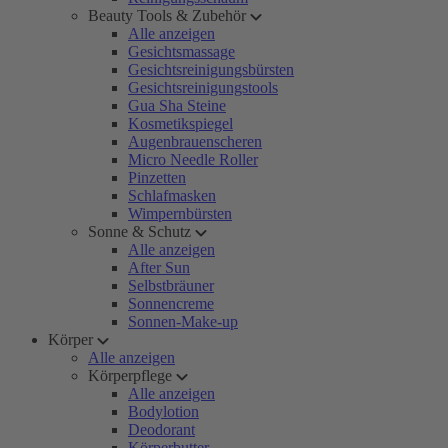
Beauty Tools & Zubehör
Alle anzeigen
Gesichtsmassage
Gesichtsreinigungsbürsten
Gesichtsreinigungstools
Gua Sha Steine
Kosmetikspiegel
Augenbrauenscheren
Micro Needle Roller
Pinzetten
Schlafmasken
Wimpernbürsten
Sonne & Schutz
Alle anzeigen
After Sun
Selbstbräuner
Sonnencreme
Sonnen-Make-up
Körper
Alle anzeigen
Körperpflege
Alle anzeigen
Bodylotion
Deodorant
Körperbutter