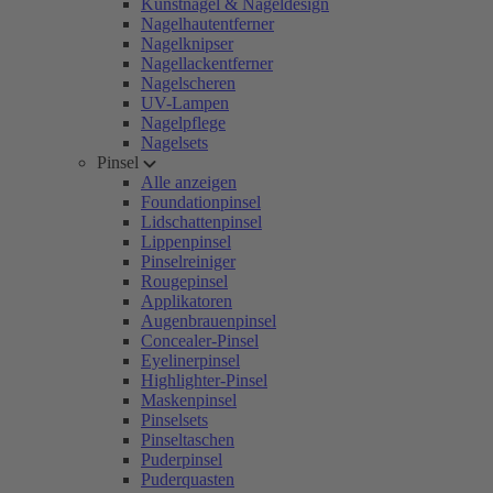
Kunstnägel & Nageldesign
Nagelhautentferner
Nagelknipser
Nagellackentferner
Nagelscheren
UV-Lampen
Nagelpflege
Nagelsets
Pinsel
Alle anzeigen
Foundationpinsel
Lidschattenpinsel
Lippenpinsel
Pinselreiniger
Rougepinsel
Applikatoren
Augenbrauenpinsel
Concealer-Pinsel
Eyelinerpinsel
Highlighter-Pinsel
Maskenpinsel
Pinselsets
Pinseltaschen
Puderpinsel
Puderquasten