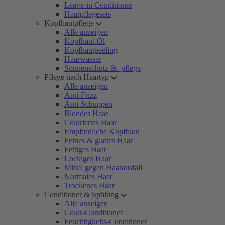
Leave-in Conditioner
Haarpflegesets
Kopfhautpflege
Alle anzeigen
Kopfhaut-Öl
Kopfhautpeeling
Haarwasser
Sonnenschutz & -pflege
Pflege nach Haartyp
Alle anzeigen
Anti-Frizz
Anti-Schuppen
Blondes Haar
Coloriertes Haar
Empfindliche Kopfhaut
Feines & glattes Haar
Fettiges Haar
Lockiges Haar
Mittel gegen Haarausfall
Normales Haar
Trockenes Haar
Conditioner & Spülung
Alle anzeigen
Color-Conditioner
Feuchtigkeits-Conditioner