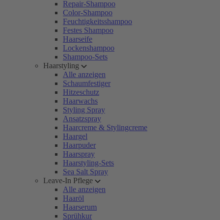
Repair-Shampoo
Color-Shampoo
Feuchtigkeitsshampoo
Festes Shampoo
Haarseife
Lockenshampoo
Shampoo-Sets
Haarstyling
Alle anzeigen
Schaumfestiger
Hitzeschutz
Haarwachs
Styling Spray
Ansatzspray
Haarcreme & Stylingcreme
Haargel
Haarpuder
Haarspray
Haarstyling-Sets
Sea Salt Spray
Leave-In Pflege
Alle anzeigen
Haaröl
Haarserum
Sprühkur