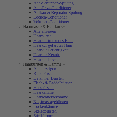
Anti-Schuppen-Spülung
Anti-Frizz-Conditioner
Aufbau & Reparatur Spülung
Locken-Conditioner
Volumen-Conditioner
Haarmaske & Haarkur
Alle anzeigen
Haarbutter
Haarkur trockenes Haar
Haarkur gefärbtes Haar
Haarkur Feuchtigkeit
Haarkur Keratin
Haarkur Locken
Haarbürsten & Kämme
Alle anzeigen
Rundbürsten
Detangler-Bürsten
Flach- & Paddelbürsten
Holzbürsten
Haarkämme
Haarschneidekämme
Kopfmassagebürsten
Lockenkämme
Skelettbürsten
Stielkämme