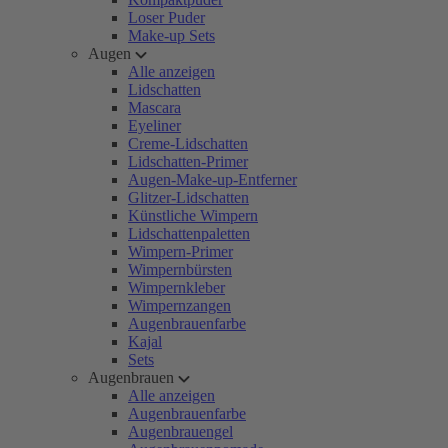
Loser Puder
Make-up Sets
Augen
Alle anzeigen
Lidschatten
Mascara
Eyeliner
Creme-Lidschatten
Lidschatten-Primer
Augen-Make-up-Entferner
Glitzer-Lidschatten
Künstliche Wimpern
Lidschattenpaletten
Wimpern-Primer
Wimpernbürsten
Wimpernkleber
Wimpernzangen
Augenbrauenfarbe
Kajal
Sets
Augenbrauen
Alle anzeigen
Augenbrauenfarbe
Augenbrauengel