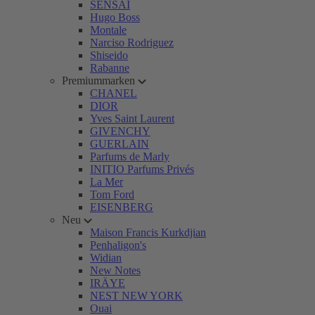
SENSAI
Hugo Boss
Montale
Narciso Rodriguez
Shiseido
Rabanne
Premiummarken
CHANEL
DIOR
Yves Saint Laurent
GIVENCHY
GUERLAIN
Parfums de Marly
INITIO Parfums Privés
La Mer
Tom Ford
EISENBERG
Neu
Maison Francis Kurkdjian
Penhaligon's
Widian
New Notes
IRÄYE
NEST NEW YORK
Ouai