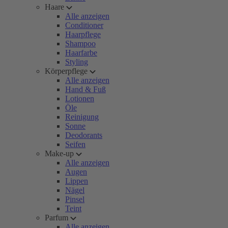
Haare
Alle anzeigen
Conditioner
Haarpflege
Shampoo
Haarfarbe
Styling
Körperpflege
Alle anzeigen
Hand & Fuß
Lotionen
Öle
Reinigung
Sonne
Deodorants
Seifen
Make-up
Alle anzeigen
Augen
Lippen
Nägel
Pinsel
Teint
Parfum
Alle anzeigen