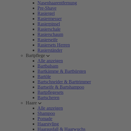
Nasenhaarentfernung
Pre-Shave
Rasiergel
Rasiermesser
Rasierpinsel
Rasierschale
Rasierschaum
Rasierseife
Rasiersets Herren
Rasierständer
Bartpflege
Alle anzeigen
Bartbalsam
Bartkämme & Bartbürsten
Bartöle
Bartschneider & Barttrimmer
Bartseife & Bartshampoo
Bartpflegesets
Bartscheren
Haare
Alle anzeigen
Shampoo
Pomade
Haarstyling
Haarausfall & Haarwuchs