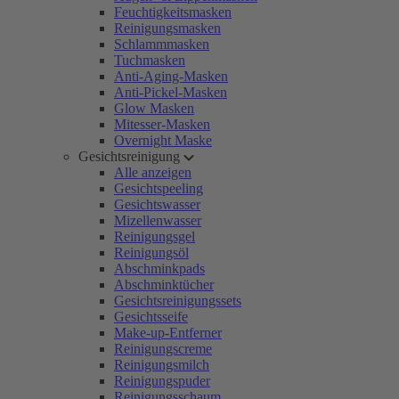
Feuchtigkeitsmasken
Reinigungsmasken
Schlammmasken
Tuchmasken
Anti-Aging-Masken
Anti-Pickel-Masken
Glow Masken
Mitesser-Masken
Overnight Maske
Gesichtsreinigung
Alle anzeigen
Gesichtspeeling
Gesichtswasser
Mizellenwasser
Reinigungsgel
Reinigungsöl
Abschminkpads
Abschminktücher
Gesichtsreinigungssets
Gesichtsseife
Make-up-Entferner
Reinigungscreme
Reinigungsmilch
Reinigungspuder
Reinigungsschaum