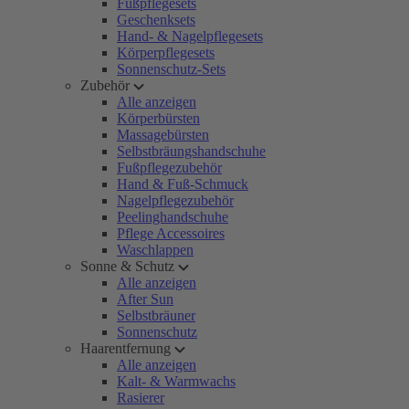
Fußpflegesets
Geschenksets
Hand- & Nagelpflegesets
Körperpflegesets
Sonnenschutz-Sets
Zubehör
Alle anzeigen
Körperbürsten
Massagebürsten
Selbstbräungshandschuhe
Fußpflegezubehör
Hand & Fuß-Schmuck
Nagelpflegezubehör
Peelinghandschuhe
Pflege Accessoires
Waschlappen
Sonne & Schutz
Alle anzeigen
After Sun
Selbstbräuner
Sonnenschutz
Haarentfernung
Alle anzeigen
Kalt- & Warmwachs
Rasierer