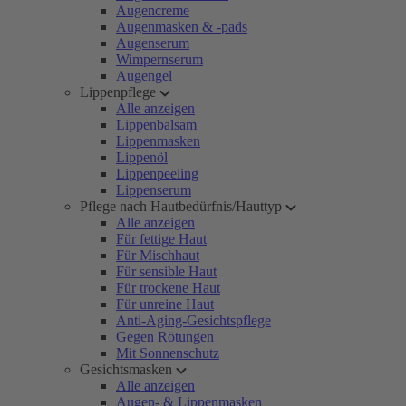
Augencreme
Augenmasken & -pads
Augenserum
Wimpernserum
Augengel
Lippenpflege
Alle anzeigen
Lippenbalsam
Lippenmasken
Lippenöl
Lippenpeeling
Lippenserum
Pflege nach Hautbedürfnis/Hauttyp
Alle anzeigen
Für fettige Haut
Für Mischhaut
Für sensible Haut
Für trockene Haut
Für unreine Haut
Anti-Aging-Gesichtspflege
Gegen Rötungen
Mit Sonnenschutz
Gesichtsmasken
Alle anzeigen
Augen- & Lippenmasken