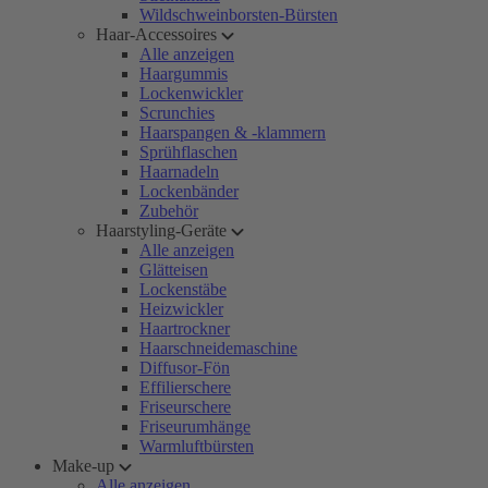
Wildschweinborsten-Bürsten
Haar-Accessoires
Alle anzeigen
Haargummis
Lockenwickler
Scrunchies
Haarspangen & -klammern
Sprühflaschen
Haarnadeln
Lockenbänder
Zubehör
Haarstyling-Geräte
Alle anzeigen
Glätteisen
Lockenstäbe
Heizwickler
Haartrockner
Haarschneidemaschine
Diffusor-Fön
Effilierschere
Friseurschere
Friseurumhänge
Warmluftbürsten
Make-up
Alle anzeigen