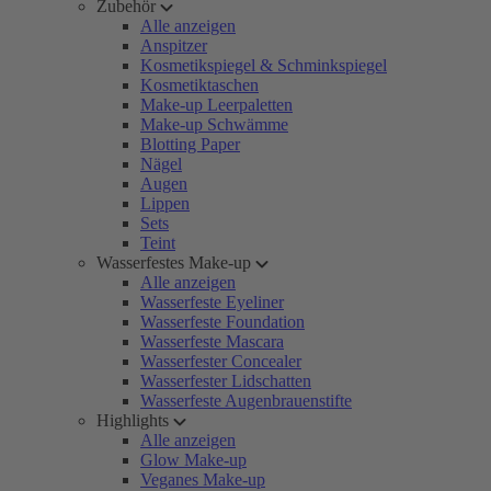
Zubehör
Alle anzeigen
Anspitzer
Kosmetikspiegel & Schminkspiegel
Kosmetiktaschen
Make-up Leerpaletten
Make-up Schwämme
Blotting Paper
Nägel
Augen
Lippen
Sets
Teint
Wasserfestes Make-up
Alle anzeigen
Wasserfeste Eyeliner
Wasserfeste Foundation
Wasserfeste Mascara
Wasserfester Concealer
Wasserfester Lidschatten
Wasserfeste Augenbrauenstifte
Highlights
Alle anzeigen
Glow Make-up
Veganes Make-up