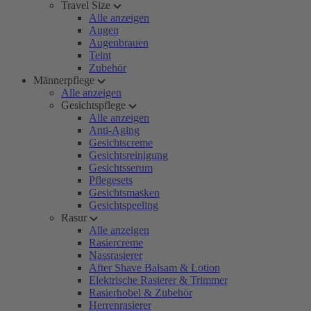
Travel Size
Alle anzeigen
Augen
Augenbrauen
Teint
Zubehör
Männerpflege
Alle anzeigen
Gesichtspflege
Alle anzeigen
Anti-Aging
Gesichtscreme
Gesichtsreinigung
Gesichtsserum
Pflegesets
Gesichtsmasken
Gesichtspeeling
Rasur
Alle anzeigen
Rasiercreme
Nassrasierer
After Shave Balsam & Lotion
Elektrische Rasierer & Trimmer
Rasierhobel & Zubehör
Herrenrasierer