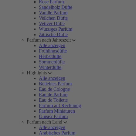
Rose Parfum
Sandelholz Düfte
Vanille Parfum
Veilchen Düfte
Vetiver Düfte
Würziges Parfum
Zitrische Düfte
Parfum nach Jahreszeit
Alle anzeigen
Frühlingsdüfte
Herbstdüfte
Sommerdüfte
Winterdüfte
Highlights
Alle anzeigen
Beliebtes Parfum
Eau de Cologne
Eau de Parfum
Eau de Toilette
Parfum auf Rechnung
Parfum Miniaturen
Unisex Parfum
Parfum nach Land
Alle anzeigen
Arabisches Parfum