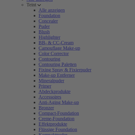
Teint
Alle anzeigen
Foundation
Concealer
Puder
Blush
Highlighter
BB- & CC-Cream
Camouflage Make-up
Color Corrector
Contouring
Contouring Paletten
Fixing Spray & Fixierpuder
Make-up Entferner
Mineralpuder
Primer
Abdeckprodukte
Accessoires
Anti-Aging Make-up
Bronzer
Compact-Foundation
Creme-Foundation
Effektprodukte
Flüssige Foundation
Kompaktpuder