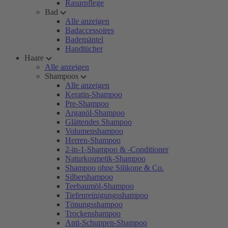
Rasurpflege
Bad
Alle anzeigen
Badaccessoires
Bademäntel
Handtücher
Haare
Alle anzeigen
Shampoos
Alle anzeigen
Keratin-Shampoo
Pre-Shampoo
Arganöl-Shampoo
Glättendes Shampoo
Volumenshampoo
Herren-Shampoo
2-in-1-Shampoo & -Conditioner
Naturkosmetik-Shampoo
Shampoo ohne Silikone & Co.
Silbershampoo
Teebaumöl-Shampoo
Tiefenreinigungsshampoo
Tönungsshampoo
Trockenshampoo
Anti-Schuppen-Shampoo