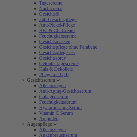
Tagescreme
Nachtcreme
Gesichtsöl
24h-Gesichtspflege
Anti-Pickel-Pflege
BB- & CC-Cream
Feuchtigkeitscreme
Gesichtsmasken
Gesichtspflege ohne Parabene
Gesichtspflegesets
Gesichtsspray
Getönte Tagescreme
Hals & Dekolleté
Pflege mit Q10
Gesichtsserum
Alle anzeigen
Anti-Aging-Gesichtsserum
Collagenserum
Feuchtigkeitsserum
Hyaluronsäure-Serum
Vitamin C Serum
Ampullen
Augenpflege
Alle anzeigen
Augenbrauenserum