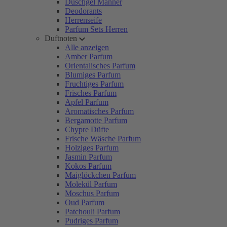
Duschgel Männer
Deodorants
Herrenseife
Parfum Sets Herren
Duftnoten
Alle anzeigen
Amber Parfum
Orientalisches Parfum
Blumiges Parfum
Fruchtiges Parfum
Frisches Parfum
Apfel Parfum
Aromatisches Parfum
Bergamotte Parfum
Chypre Düfte
Frische Wäsche Parfum
Holziges Parfum
Jasmin Parfum
Kokos Parfum
Maiglöckchen Parfum
Molekül Parfum
Moschus Parfum
Oud Parfum
Patchouli Parfum
Pudriges Parfum