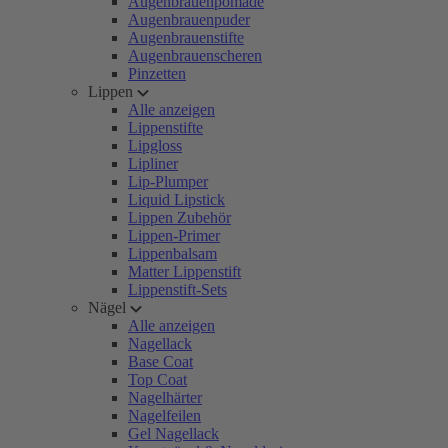
Augenbrauenpomade
Augenbrauenpuder
Augenbrauenstifte
Augenbrauenscheren
Pinzetten
Lippen
Alle anzeigen
Lippenstifte
Lipgloss
Lipliner
Lip-Plumper
Liquid Lipstick
Lippen Zubehör
Lippen-Primer
Lippenbalsam
Matter Lippenstift
Lippenstift-Sets
Nägel
Alle anzeigen
Nagellack
Base Coat
Top Coat
Nagelhärter
Nagelfeilen
Gel Nagellack