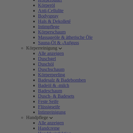
Körperöl
Anti-Cellulite
Bodyspray
Hals & Dekolleté
Intimpflege
Körperschaum
Massageöle & ätherische Öle
Sauna-Öl & -Aufguss
Körperreinigung
Alle anzeigen
Duschgel
Duschöl
Duschschaum
Körperpeeling
Badesalz & Badebomben
Badeöl & -milch
Badeschaum
Dusch- & Badesets
Feste Seife
Flüssigseife
Intimreinigung
Handpflege
Alle anzeigen
Handcreme