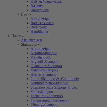
Kalt- & Warmwachs
Rasierer
Rasurpflege
Bad
Alle anzeigen
Badaccessoires
Bademäntel
Handtücher
Haare
Alle anzeigen
Shampoos
Alle anzeigen
Keratin-Shampoo
Pre-Shampoo
Arganöl-Shampoo
Glättendes Shampoo
Volumenshampoo
Herren-Shampoo
2-in-1-Shampoo & -Conditioner
Naturkosmetik-Shampoo
Shampoo ohne Silikone & Co.
Silbershampoo
Teebaumöl-Shampoo
Tiefenreinigungsshampoo
Tönungsshampoo