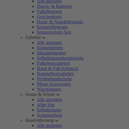
Alle anzeigen
Dusch- & Badesets
Fußpflegesets
Geschenksets
Hand- & Nagelpflegesets
Körperpflegesets
Sonnenschutz-Sets
Zubehör
Alle anzeigen
Körperbürsten
Massagebürsten
Selbstbräungshandschuhe
Fußpflegezubehör
Hand & Fuß-Schmuck
Nagelpflegezubehör
Peelinghandschuhe
Pflege Accessoires
Waschlappen
Sonne & Schutz
Alle anzeigen
After Sun
Selbstbräuner
Sonnenschutz
Haarentfernung
Alle anzeigen