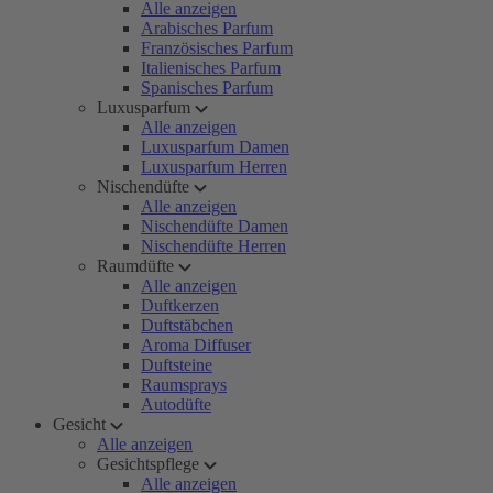
Alle anzeigen
Arabisches Parfum
Französisches Parfum
Italienisches Parfum
Spanisches Parfum
Luxusparfum
Alle anzeigen
Luxusparfum Damen
Luxusparfum Herren
Nischendüfte
Alle anzeigen
Nischendüfte Damen
Nischendüfte Herren
Raumdüfte
Alle anzeigen
Duftkerzen
Duftstäbchen
Aroma Diffuser
Duftsteine
Raumsprays
Autodüfte
Gesicht
Alle anzeigen
Gesichtspflege
Alle anzeigen