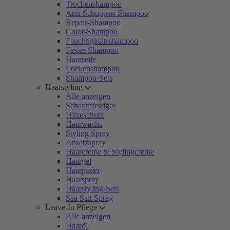
Trockenshampoo
Anti-Schuppen-Shampoo
Repair-Shampoo
Color-Shampoo
Feuchtigkeitsshampoo
Festes Shampoo
Haarseife
Lockenshampoo
Shampoo-Sets
Haarstyling
Alle anzeigen
Schaumfestiger
Hitzeschutz
Haarwachs
Styling Spray
Ansatzspray
Haarcreme & Stylingcreme
Haargel
Haarpuder
Haarspray
Haarstyling-Sets
Sea Salt Spray
Leave-In Pflege
Alle anzeigen
Haaröl