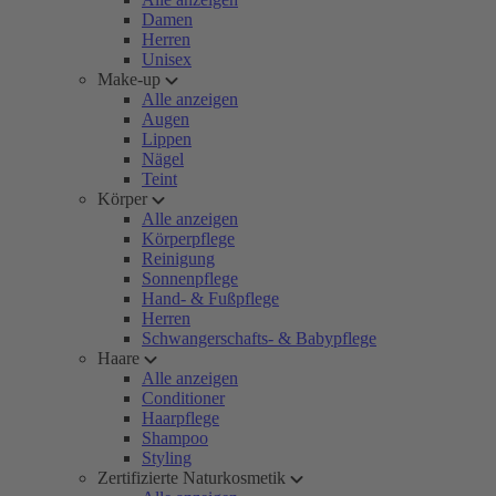
Damen
Herren
Unisex
Make-up
Alle anzeigen
Augen
Lippen
Nägel
Teint
Körper
Alle anzeigen
Körperpflege
Reinigung
Sonnenpflege
Hand- & Fußpflege
Herren
Schwangerschafts- & Babypflege
Haare
Alle anzeigen
Conditioner
Haarpflege
Shampoo
Styling
Zertifizierte Naturkosmetik