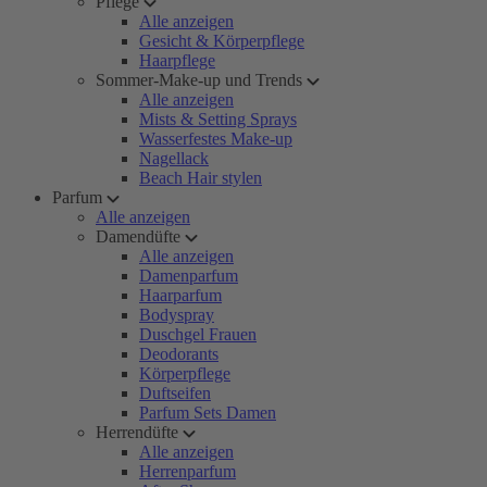
Pflege
Alle anzeigen
Gesicht & Körperpflege
Haarpflege
Sommer-Make-up und Trends
Alle anzeigen
Mists & Setting Sprays
Wasserfestes Make-up
Nagellack
Beach Hair stylen
Parfum
Alle anzeigen
Damendüfte
Alle anzeigen
Damenparfum
Haarparfum
Bodyspray
Duschgel Frauen
Deodorants
Körperpflege
Duftseifen
Parfum Sets Damen
Herrendüfte
Alle anzeigen
Herrenparfum