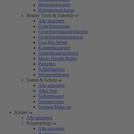
Reinigungspuder
Reinigungsschaum
Beauty Tools & Zubehör
Alle anzeigen
Gesichtsmassage
Gesichtsreinigungsbürsten
Gesichtsreinigungstools
Gua Sha Steine
Kosmetikspiegel
Augenbrauenscheren
Micro Needle Roller
Pinzetten
Schlafmasken
Wimpernbürsten
Sonne & Schutz
Alle anzeigen
After Sun
Selbstbräuner
Sonnencreme
Sonnen-Make-up
Körper
Alle anzeigen
Körperpflege
Alle anzeigen
Bodylotion