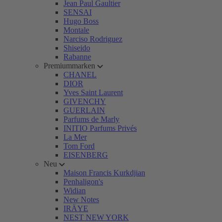
Jean Paul Gaultier
SENSAI
Hugo Boss
Montale
Narciso Rodriguez
Shiseido
Rabanne
Premiummarken
CHANEL
DIOR
Yves Saint Laurent
GIVENCHY
GUERLAIN
Parfums de Marly
INITIO Parfums Privés
La Mer
Tom Ford
EISENBERG
Neu
Maison Francis Kurkdjian
Penhaligon's
Widian
New Notes
IRÄYE
NEST NEW YORK