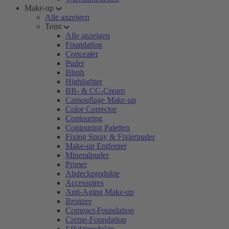
Make-up
Alle anzeigen
Teint
Alle anzeigen
Foundation
Concealer
Puder
Blush
Highlighter
BB- & CC-Cream
Camouflage Make-up
Color Corrector
Contouring
Contouring Paletten
Fixing Spray & Fixierpuder
Make-up Entferner
Mineralpuder
Primer
Abdeckprodukte
Accessoires
Anti-Aging Make-up
Bronzer
Compact-Foundation
Creme-Foundation
Effektprodukte