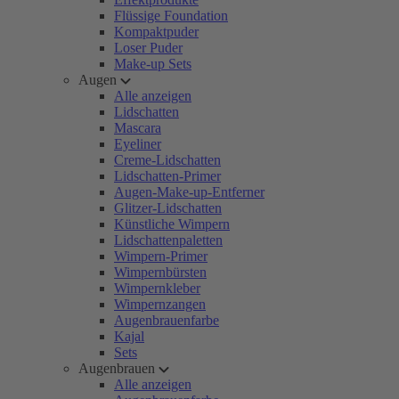
Flüssige Foundation
Kompaktpuder
Loser Puder
Make-up Sets
Augen
Alle anzeigen
Lidschatten
Mascara
Eyeliner
Creme-Lidschatten
Lidschatten-Primer
Augen-Make-up-Entferner
Glitzer-Lidschatten
Künstliche Wimpern
Lidschattenpaletten
Wimpern-Primer
Wimpernbürsten
Wimpernkleber
Wimpernzangen
Augenbrauenfarbe
Kajal
Sets
Augenbrauen
Alle anzeigen