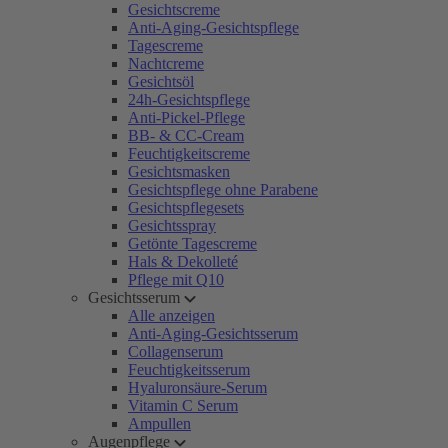
Gesichtscreme
Anti-Aging-Gesichtspflege
Tagescreme
Nachtcreme
Gesichtsöl
24h-Gesichtspflege
Anti-Pickel-Pflege
BB- & CC-Cream
Feuchtigkeitscreme
Gesichtsmasken
Gesichtspflege ohne Parabene
Gesichtspflegesets
Gesichtsspray
Getönte Tagescreme
Hals & Dekolleté
Pflege mit Q10
Gesichtsserum
Alle anzeigen
Anti-Aging-Gesichtsserum
Collagenserum
Feuchtigkeitsserum
Hyaluronsäure-Serum
Vitamin C Serum
Ampullen
Augenpflege