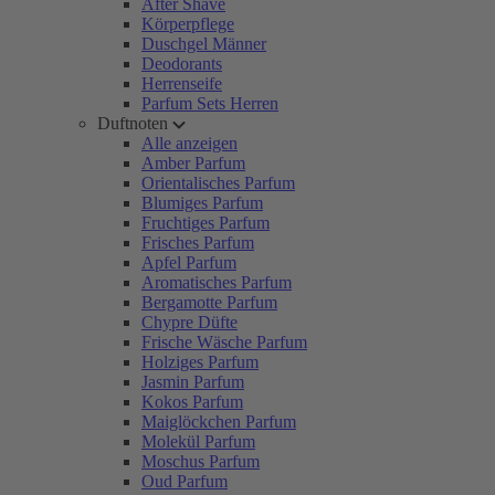
After Shave
Körperpflege
Duschgel Männer
Deodorants
Herrenseife
Parfum Sets Herren
Duftnoten
Alle anzeigen
Amber Parfum
Orientalisches Parfum
Blumiges Parfum
Fruchtiges Parfum
Frisches Parfum
Apfel Parfum
Aromatisches Parfum
Bergamotte Parfum
Chypre Düfte
Frische Wäsche Parfum
Holziges Parfum
Jasmin Parfum
Kokos Parfum
Maiglöckchen Parfum
Molekül Parfum
Moschus Parfum
Oud Parfum