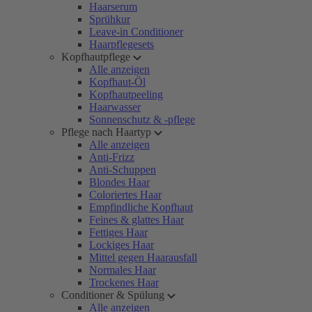
Haarserum
Sprühkur
Leave-in Conditioner
Haarpflegesets
Kopfhautpflege
Alle anzeigen
Kopfhaut-Öl
Kopfhautpeeling
Haarwasser
Sonnenschutz & -pflege
Pflege nach Haartyp
Alle anzeigen
Anti-Frizz
Anti-Schuppen
Blondes Haar
Coloriertes Haar
Empfindliche Kopfhaut
Feines & glattes Haar
Fettiges Haar
Lockiges Haar
Mittel gegen Haarausfall
Normales Haar
Trockenes Haar
Conditioner & Spülung
Alle anzeigen