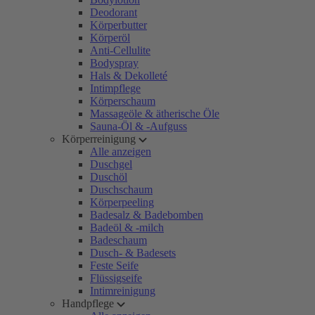
Deodorant
Körperbutter
Körperöl
Anti-Cellulite
Bodyspray
Hals & Dekolleté
Intimpflege
Körperschaum
Massageöle & ätherische Öle
Sauna-Öl & -Aufguss
Körperreinigung
Alle anzeigen
Duschgel
Duschöl
Duschschaum
Körperpeeling
Badesalz & Badebomben
Badeöl & -milch
Badeschaum
Dusch- & Badesets
Feste Seife
Flüssigseife
Intimreinigung
Handpflege