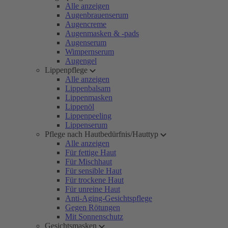
Alle anzeigen
Augenbrauenserum
Augencreme
Augenmasken & -pads
Augenserum
Wimpernserum
Augengel
Lippenpflege
Alle anzeigen
Lippenbalsam
Lippenmasken
Lippenöl
Lippenpeeling
Lippenserum
Pflege nach Hautbedürfnis/Hauttyp
Alle anzeigen
Für fettige Haut
Für Mischhaut
Für sensible Haut
Für trockene Haut
Für unreine Haut
Anti-Aging-Gesichtspflege
Gegen Rötungen
Mit Sonnenschutz
Gesichtsmasken