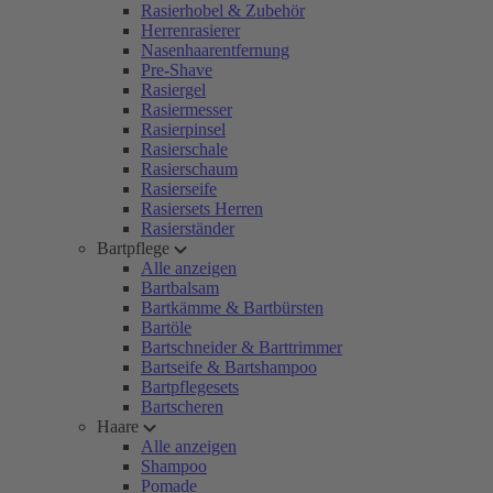
Rasierhobel & Zubehör
Herrenrasierer
Nasenhaarentfernung
Pre-Shave
Rasiergel
Rasiermesser
Rasierpinsel
Rasierschale
Rasierschaum
Rasierseife
Rasiersets Herren
Rasierständer
Bartpflege
Alle anzeigen
Bartbalsam
Bartkämme & Bartbürsten
Bartöle
Bartschneider & Barttrimmer
Bartseife & Bartshampoo
Bartpflegesets
Bartscheren
Haare
Alle anzeigen
Shampoo
Pomade