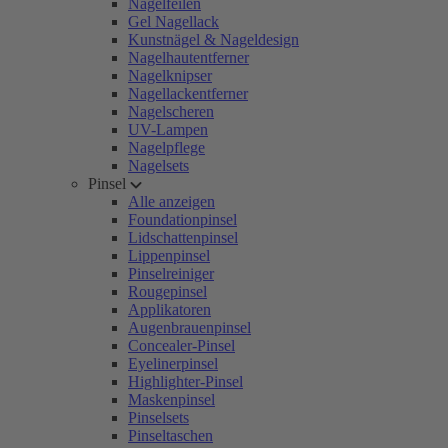
Nagelfeilen
Gel Nagellack
Kunstnägel & Nageldesign
Nagelhautentferner
Nagelknipser
Nagellackentferner
Nagelscheren
UV-Lampen
Nagelpflege
Nagelsets
Pinsel
Alle anzeigen
Foundationpinsel
Lidschattenpinsel
Lippenpinsel
Pinselreiniger
Rougepinsel
Applikatoren
Augenbrauenpinsel
Concealer-Pinsel
Eyelinerpinsel
Highlighter-Pinsel
Maskenpinsel
Pinselsets
Pinseltaschen