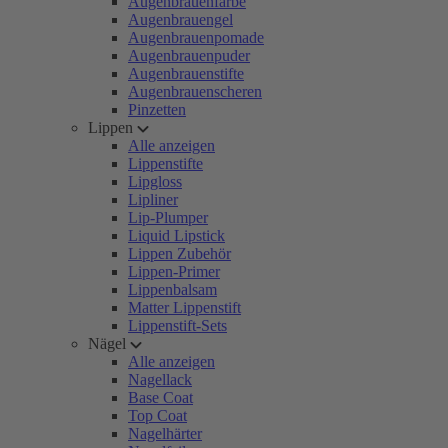
Augenbrauenfarbe
Augenbrauengel
Augenbrauenpomade
Augenbrauenpuder
Augenbrauenstifte
Augenbrauenscheren
Pinzetten
Lippen
Alle anzeigen
Lippenstifte
Lipgloss
Lipliner
Lip-Plumper
Liquid Lipstick
Lippen Zubehör
Lippen-Primer
Lippenbalsam
Matter Lippenstift
Lippenstift-Sets
Nägel
Alle anzeigen
Nagellack
Base Coat
Top Coat
Nagelhärter