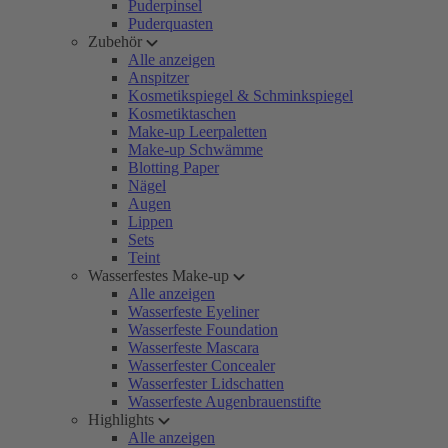
Puderpinsel
Puderquasten
Zubehör
Alle anzeigen
Anspitzer
Kosmetikspiegel & Schminkspiegel
Kosmetiktaschen
Make-up Leerpaletten
Make-up Schwämme
Blotting Paper
Nägel
Augen
Lippen
Sets
Teint
Wasserfestes Make-up
Alle anzeigen
Wasserfeste Eyeliner
Wasserfeste Foundation
Wasserfeste Mascara
Wasserfester Concealer
Wasserfester Lidschatten
Wasserfeste Augenbrauenstifte
Highlights
Alle anzeigen