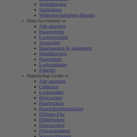
Skelettbürsten
Stielkämme
Wildschweinborsten-Bürsten
Haar-Accessoires
Alle anzeigen
Haargummis
Lockenwickler
Scrunchies
Haarspangen & -klammern
Sprühflaschen
Haarnadeln
Lockenbänder
Zubehör
Haarstyling-Geräte
Alle anzeigen
Glätteisen
Lockenstäbe
Heizwickler
Haartrockner
Haarschneidemaschine
Diffusor-Fön
Effilierschere
Friseurschere
Friseurumhänge
Warmluftbürsten