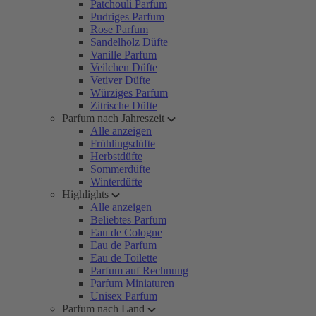
Patchouli Parfum
Pudriges Parfum
Rose Parfum
Sandelholz Düfte
Vanille Parfum
Veilchen Düfte
Vetiver Düfte
Würziges Parfum
Zitrische Düfte
Parfum nach Jahreszeit
Alle anzeigen
Frühlingsdüfte
Herbstdüfte
Sommerdüfte
Winterdüfte
Highlights
Alle anzeigen
Beliebtes Parfum
Eau de Cologne
Eau de Parfum
Eau de Toilette
Parfum auf Rechnung
Parfum Miniaturen
Unisex Parfum
Parfum nach Land