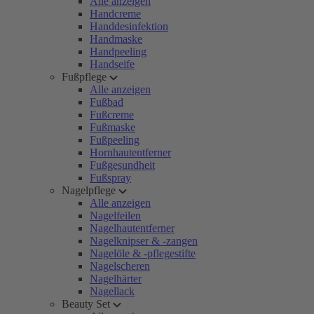
Alle anzeigen
Handcreme
Handdesinfektion
Handmaske
Handpeeling
Handseife
Fußpflege
Alle anzeigen
Fußbad
Fußcreme
Fußmaske
Fußpeeling
Hornhautentferner
Fußgesundheit
Fußspray
Nagelpflege
Alle anzeigen
Nagelfeilen
Nagelhautentferner
Nagelknipser & -zangen
Nagelöle & -pflegestifte
Nagelscheren
Nagelhärter
Nagellack
Beauty Set