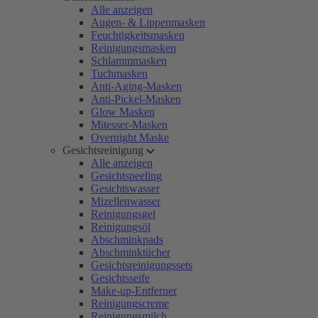
Alle anzeigen
Augen- & Lippenmasken
Feuchtigkeitsmasken
Reinigungsmasken
Schlammmasken
Tuchmasken
Anti-Aging-Masken
Anti-Pickel-Masken
Glow Masken
Mitesser-Masken
Overnight Maske
Gesichtsreinigung
Alle anzeigen
Gesichtspeeling
Gesichtswasser
Mizellenwasser
Reinigungsgel
Reinigungsöl
Abschminkpads
Abschminktücher
Gesichtsreinigungssets
Gesichtsseife
Make-up-Entferner
Reinigungscreme
Reinigungsmilch