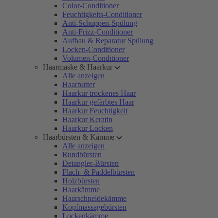
Color-Conditioner
Feuchtigkeits-Conditioner
Anti-Schuppen-Spülung
Anti-Frizz-Conditioner
Aufbau & Reparatur Spülung
Locken-Conditioner
Volumen-Conditioner
Haarmaske & Haarkur
Alle anzeigen
Haarbutter
Haarkur trockenes Haar
Haarkur gefärbtes Haar
Haarkur Feuchtigkeit
Haarkur Keratin
Haarkur Locken
Haarbürsten & Kämme
Alle anzeigen
Rundbürsten
Detangler-Bürsten
Flach- & Paddelbürsten
Holzbürsten
Haarkämme
Haarschneidekämme
Kopfmassagebürsten
Lockenkämme