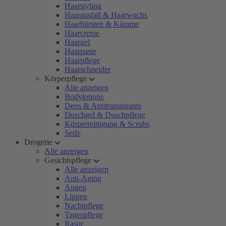
Haarstyling
Haarausfall & Haarwuchs
Haarbürsten & Kämme
Haarcreme
Haargel
Haarpaste
Haarpflege
Haarschneider
Körperpflege
Alle anzeigen
Bodylotions
Deos & Antitranspirants
Duschgel & Duschpflege
Körperreinigung & Scrubs
Seife
Drogerie
Alle anzeigen
Gesichtspflege
Alle anzeigen
Anti-Aging
Augen
Lippen
Nachtpflege
Tagespflege
Rasur