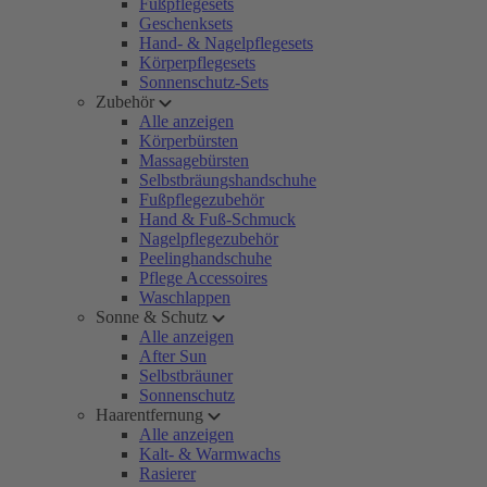
Fußpflegesets
Geschenksets
Hand- & Nagelpflegesets
Körperpflegesets
Sonnenschutz-Sets
Zubehör
Alle anzeigen
Körperbürsten
Massagebürsten
Selbstbräungshandschuhe
Fußpflegezubehör
Hand & Fuß-Schmuck
Nagelpflegezubehör
Peelinghandschuhe
Pflege Accessoires
Waschlappen
Sonne & Schutz
Alle anzeigen
After Sun
Selbstbräuner
Sonnenschutz
Haarentfernung
Alle anzeigen
Kalt- & Warmwachs
Rasierer