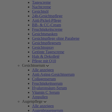
Tagescreme
Nachtcreme
Gesichtsöl
24h-Gesichtspflege
Anti-Pickel-Pflege
BB- & CC-Cream
Feuchtigkeitscreme
Gesichtsmasken
Gesichtspflege ohne Parabene
Gesichtspflegesets
Gesichtsspray
Getönte Tagescreme
Hals & Dekolleté
Pflege mit Q10
Gesichtsserum
Alle anzeigen
Anti-Aging-Gesichtsserum
Collagenserum
Feuchtigkeitsserum
Hyaluronsäure-Serum
Vitamin C Serum
Ampullen
Augenpflege
Alle anzeigen
Augenbrauenserum