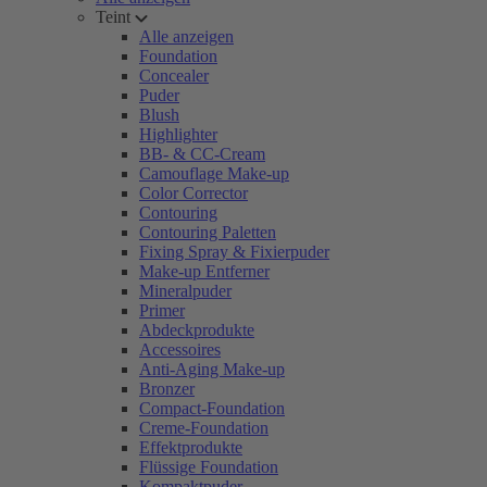
Teint
Alle anzeigen
Foundation
Concealer
Puder
Blush
Highlighter
BB- & CC-Cream
Camouflage Make-up
Color Corrector
Contouring
Contouring Paletten
Fixing Spray & Fixierpuder
Make-up Entferner
Mineralpuder
Primer
Abdeckprodukte
Accessoires
Anti-Aging Make-up
Bronzer
Compact-Foundation
Creme-Foundation
Effektprodukte
Flüssige Foundation
Kompaktpuder