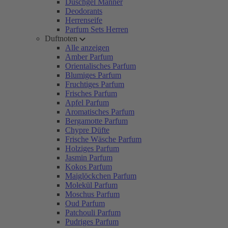
Duschgel Männer
Deodorants
Herrenseife
Parfum Sets Herren
Duftnoten
Alle anzeigen
Amber Parfum
Orientalisches Parfum
Blumiges Parfum
Fruchtiges Parfum
Frisches Parfum
Apfel Parfum
Aromatisches Parfum
Bergamotte Parfum
Chypre Düfte
Frische Wäsche Parfum
Holziges Parfum
Jasmin Parfum
Kokos Parfum
Maiglöckchen Parfum
Molekül Parfum
Moschus Parfum
Oud Parfum
Patchouli Parfum
Pudriges Parfum