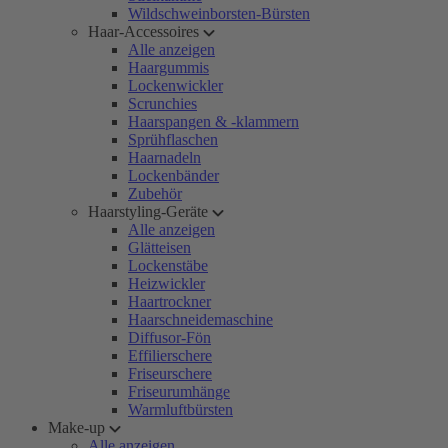
Wildschweinborsten-Bürsten
Haar-Accessoires
Alle anzeigen
Haargummis
Lockenwickler
Scrunchies
Haarspangen & -klammern
Sprühflaschen
Haarnadeln
Lockenbänder
Zubehör
Haarstyling-Geräte
Alle anzeigen
Glätteisen
Lockenstäbe
Heizwickler
Haartrockner
Haarschneidemaschine
Diffusor-Fön
Effilierschere
Friseurschere
Friseurumhänge
Warmluftbürsten
Make-up
Alle anzeigen