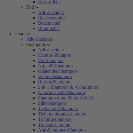
Rasurpflege
Bad
Alle anzeigen
Badaccessoires
Bademäntel
Handtücher
Haare
Alle anzeigen
Shampoos
Alle anzeigen
Keratin-Shampoo
Pre-Shampoo
Arganöl-Shampoo
Glättendes Shampoo
Volumenshampoo
Herren-Shampoo
2-in-1-Shampoo & -Conditioner
Naturkosmetik-Shampoo
Shampoo ohne Silikone & Co.
Silbershampoo
Teebaumöl-Shampoo
Tiefenreinigungsshampoo
Tönungsshampoo
Trockenshampoo
Anti-Schuppen-Shampoo