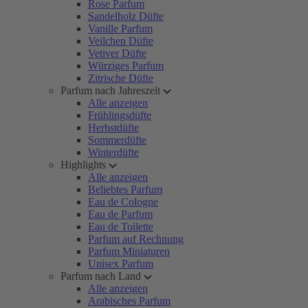
Rose Parfum
Sandelholz Düfte
Vanille Parfum
Veilchen Düfte
Vetiver Düfte
Würziges Parfum
Zitrische Düfte
Parfum nach Jahreszeit
Alle anzeigen
Frühlingsdüfte
Herbstdüfte
Sommerdüfte
Winterdüfte
Highlights
Alle anzeigen
Beliebtes Parfum
Eau de Cologne
Eau de Parfum
Eau de Toilette
Parfum auf Rechnung
Parfum Miniaturen
Unisex Parfum
Parfum nach Land
Alle anzeigen
Arabisches Parfum