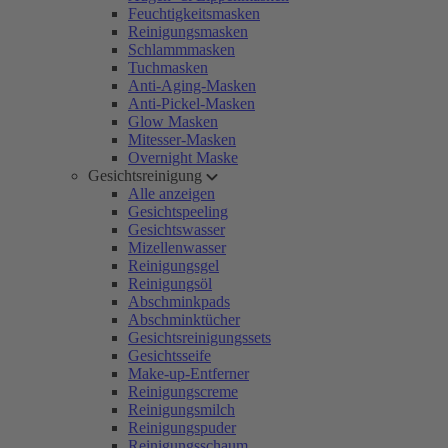
Feuchtigkeitsmasken
Reinigungsmasken
Schlammmasken
Tuchmasken
Anti-Aging-Masken
Anti-Pickel-Masken
Glow Masken
Mitesser-Masken
Overnight Maske
Gesichtsreinigung
Alle anzeigen
Gesichtspeeling
Gesichtswasser
Mizellenwasser
Reinigungsgel
Reinigungsöl
Abschminkpads
Abschminktücher
Gesichtsreinigungssets
Gesichtsseife
Make-up-Entferner
Reinigungscreme
Reinigungsmilch
Reinigungspuder
Reinigungsschaum