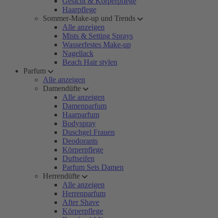
Gesicht & Körperpflege
Haarpflege
Sommer-Make-up und Trends
Alle anzeigen
Mists & Setting Sprays
Wasserfestes Make-up
Nagellack
Beach Hair stylen
Parfum
Alle anzeigen
Damendüfte
Alle anzeigen
Damenparfum
Haarparfum
Bodyspray
Duschgel Frauen
Deodorants
Körperpflege
Duftseifen
Parfum Sets Damen
Herrendüfte
Alle anzeigen
Herrenparfum
After Shave
Körperpflege