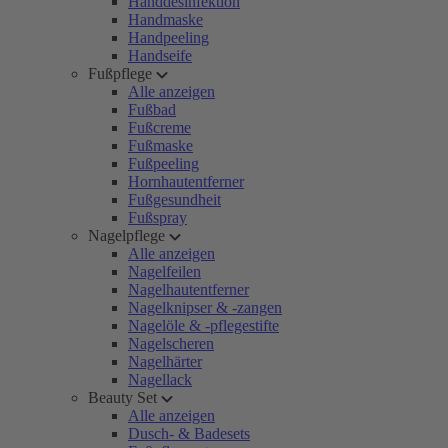
Handdesinfektion
Handmaske
Handpeeling
Handseife
Fußpflege
Alle anzeigen
Fußbad
Fußcreme
Fußmaske
Fußpeeling
Hornhautentferner
Fußgesundheit
Fußspray
Nagelpflege
Alle anzeigen
Nagelfeilen
Nagelhautentferner
Nagelknipser & -zangen
Nagelöle & -pflegestifte
Nagelscheren
Nagelhärter
Nagellack
Beauty Set
Alle anzeigen
Dusch- & Badesets