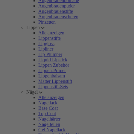
Augenbrauenpomade
Augenbrauenpuder
Augenbrauenstifte
Augenbrauenscheren
Pinzetten
Lippen
Alle anzeigen
Lippenstifte
Lipgloss
Lipliner
Lip-Plumper
Liquid Lipstick
Lippen Zubehör
Lippen-Primer
Lippenbalsam
Matter Lippenstift
Lippenstift-Sets
Nägel
Alle anzeigen
Nagellack
Base Coat
Top Coat
Nagelhärter
Nagelfeilen
Gel Nagellack