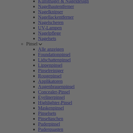
Kunstnägel & Nageldesign
Nagelhautentferner
Nagelknipser
Nagellackentferner
Nagelscheren
UV-Lampen
Nagelpflege
Nagelsets
Pinsel
Alle anzeigen
Foundationpinsel
Lidschattenpinsel
Lippenpinsel
Pinselreiniger
Rougepinsel
Applikatoren
Augenbrauenpinsel
Concealer-Pinsel
Eyelinerpinsel
Highlighter-Pinsel
Maskenpinsel
Pinselsets
Pinseltaschen
Puderpinsel
Puderquasten