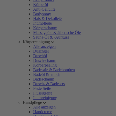
Körperöl
Anti-Cellulite
Bodyspray
Hals & Dekolleté
Intimpflege
Körperschaum
Massageöle & ätherische Öle
Sauna-Öl & -Aufguss
Körperreinigung
Alle anzeigen
Duschgel
Duschöl
Duschschaum
Körperpeeling
Badesalz & Badebomben
Badeöl & -milch
Badeschaum
Dusch- & Badesets
Feste Seife
Flüssigseife
Intimreinigung
Handpflege
Alle anzeigen
Handcreme