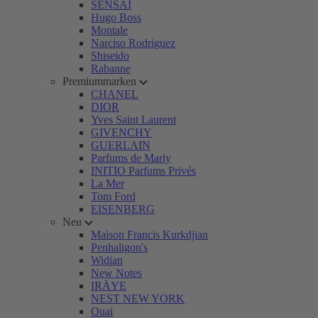
SENSAI
Hugo Boss
Montale
Narciso Rodriguez
Shiseido
Rabanne
Premiummarken
CHANEL
DIOR
Yves Saint Laurent
GIVENCHY
GUERLAIN
Parfums de Marly
INITIO Parfums Privés
La Mer
Tom Ford
EISENBERG
Neu
Maison Francis Kurkdjian
Penhaligon's
Widian
New Notes
IRÄYE
NEST NEW YORK
Ouai