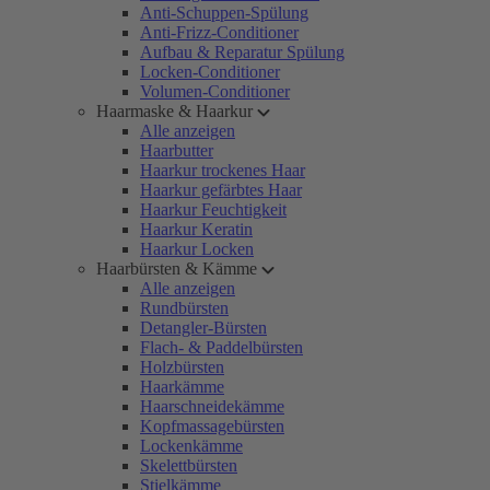
Anti-Schuppen-Spülung
Anti-Frizz-Conditioner
Aufbau & Reparatur Spülung
Locken-Conditioner
Volumen-Conditioner
Haarmaske & Haarkur
Alle anzeigen
Haarbutter
Haarkur trockenes Haar
Haarkur gefärbtes Haar
Haarkur Feuchtigkeit
Haarkur Keratin
Haarkur Locken
Haarbürsten & Kämme
Alle anzeigen
Rundbürsten
Detangler-Bürsten
Flach- & Paddelbürsten
Holzbürsten
Haarkämme
Haarschneidekämme
Kopfmassagebürsten
Lockenkämme
Skelettbürsten
Stielkämme