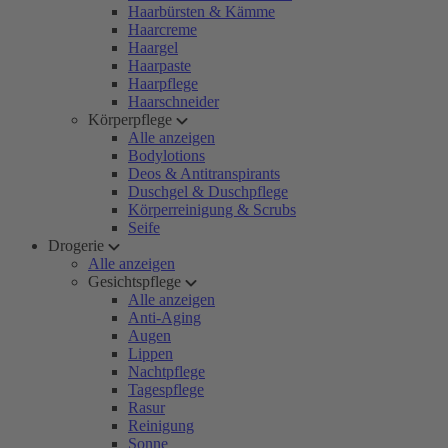
Haarbürsten & Kämme
Haarcreme
Haargel
Haarpaste
Haarpflege
Haarschneider
Körperpflege
Alle anzeigen
Bodylotions
Deos & Antitranspirants
Duschgel & Duschpflege
Körperreinigung & Scrubs
Seife
Drogerie
Alle anzeigen
Gesichtspflege
Alle anzeigen
Anti-Aging
Augen
Lippen
Nachtpflege
Tagespflege
Rasur
Reinigung
Sonne