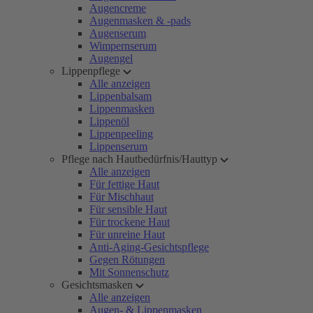
Augencreme
Augenmasken & -pads
Augenserum
Wimpernserum
Augengel
Lippenpflege
Alle anzeigen
Lippenbalsam
Lippenmasken
Lippenöl
Lippenpeeling
Lippenserum
Pflege nach Hautbedürfnis/Hauttyp
Alle anzeigen
Für fettige Haut
Für Mischhaut
Für sensible Haut
Für trockene Haut
Für unreine Haut
Anti-Aging-Gesichtspflege
Gegen Rötungen
Mit Sonnenschutz
Gesichtsmasken
Alle anzeigen
Augen- & Lippenmasken