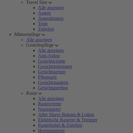
Travel Size
Alle anzeigen
Augen
Augenbrauen
Teint
Zubehör
Männerpflege
Alle anzeigen
Gesichtspflege
Alle anzeigen
Anti-Aging
Gesichtscreme
Gesichtsreinigung
Gesichtsserum
Pflegesets
Gesichtsmasken
Gesichtspeeling
Rasur
Alle anzeigen
Rasiercreme
Nassrasierer
After Shave Balsam & Lotion
Elektrische Rasierer & Trimmer
Rasierhobel & Zubehör
Herrenrasierer