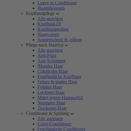
Leave-in Conditioner
Haarpflegesets
Kopfhautpflege
Alle anzeigen
Kopfhaut-Öl
Kopfhautpeeling
Haarwasser
Sonnenschutz & -pflege
Pflege nach Haartyp
Alle anzeigen
Anti-Frizz
Anti-Schuppen
Blondes Haar
Coloriertes Haar
Empfindliche Kopfhaut
Feines & glattes Haar
Fettiges Haar
Lockiges Haar
Mittel gegen Haarausfall
Normales Haar
Trockenes Haar
Conditioner & Spülung
Alle anzeigen
Color-Conditioner
Feuchtigkeits-Conditioner