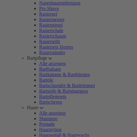
Nasenhaarentfernung
Pre-Shave
Rasiergel
Rasiermesser
Rasierpinsel
Rasierschale
Rasierschaum
Rasierseife
Rasiersets Herren
Rasierständer
Bartpflege
Alle anzeigen
Bartbalsam
Bartkämme & Bartbürsten
Bartöle
Bartschneider & Barttrimmer
Bartseife & Bartshampoo
Bartpflegesets
Bartscheren
Haare
Alle anzeigen
Shampoo
Pomade
Haarstyling
Haarausfall & Haarwuchs