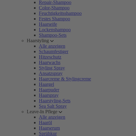
Repair-Shampoo
Color-Shampoo
Feuchtigkeitsshampoo
Festes Shampoo
Haarseife
Lockenshampoo
Shampoo-Sets
Haarstyling
Alle anzeigen
Schaumfestiger
Hitzeschutz
Haarwachs
Styling Spray
Ansatzspray
Haarcreme & Stylingcreme
Haargel
Haarpuder
Haarspray
Haarstyling-Sets
Sea Salt Spray
Leave-In Pflege
Alle anzeigen
Haaröl
Haarserum
Sprühkur