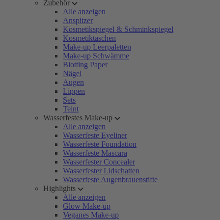
Zubehör
Alle anzeigen
Anspitzer
Kosmetikspiegel & Schminkspiegel
Kosmetiktaschen
Make-up Leerpaletten
Make-up Schwämme
Blotting Paper
Nägel
Augen
Lippen
Sets
Teint
Wasserfestes Make-up
Alle anzeigen
Wasserfeste Eyeliner
Wasserfeste Foundation
Wasserfeste Mascara
Wasserfester Concealer
Wasserfester Lidschatten
Wasserfeste Augenbrauenstifte
Highlights
Alle anzeigen
Glow Make-up
Veganes Make-up