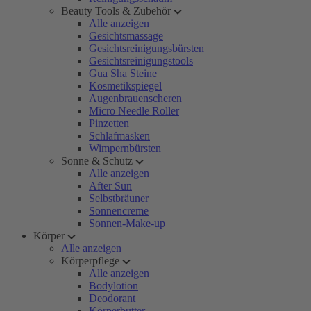
Beauty Tools & Zubehör
Alle anzeigen
Gesichtsmassage
Gesichtsreinigungsbürsten
Gesichtsreinigungstools
Gua Sha Steine
Kosmetikspiegel
Augenbrauenscheren
Micro Needle Roller
Pinzetten
Schlafmasken
Wimpernbürsten
Sonne & Schutz
Alle anzeigen
After Sun
Selbstbräuner
Sonnencreme
Sonnen-Make-up
Körper
Alle anzeigen
Körperpflege
Alle anzeigen
Bodylotion
Deodorant
Körperbutter