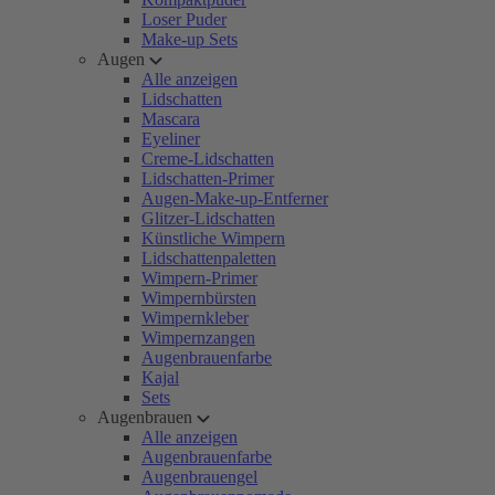
Loser Puder
Make-up Sets
Augen
Alle anzeigen
Lidschatten
Mascara
Eyeliner
Creme-Lidschatten
Lidschatten-Primer
Augen-Make-up-Entferner
Glitzer-Lidschatten
Künstliche Wimpern
Lidschattenpaletten
Wimpern-Primer
Wimpernbürsten
Wimpernkleber
Wimpernzangen
Augenbrauenfarbe
Kajal
Sets
Augenbrauen
Alle anzeigen
Augenbrauenfarbe
Augenbrauengel