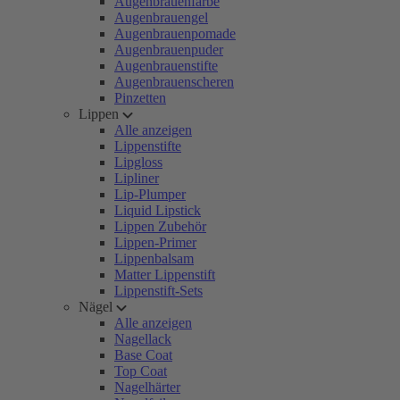
Augenbrauenfarbe
Augenbrauengel
Augenbrauenpomade
Augenbrauenpuder
Augenbrauenstifte
Augenbrauenscheren
Pinzetten
Lippen
Alle anzeigen
Lippenstifte
Lipgloss
Lipliner
Lip-Plumper
Liquid Lipstick
Lippen Zubehör
Lippen-Primer
Lippenbalsam
Matter Lippenstift
Lippenstift-Sets
Nägel
Alle anzeigen
Nagellack
Base Coat
Top Coat
Nagelhärter