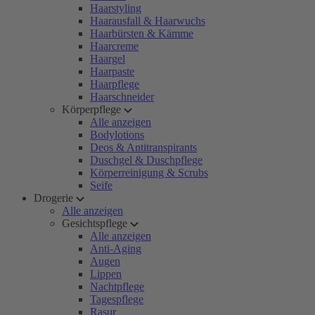
Haarstyling
Haarausfall & Haarwuchs
Haarbürsten & Kämme
Haarcreme
Haargel
Haarpaste
Haarpflege
Haarschneider
Körperpflege
Alle anzeigen
Bodylotions
Deos & Antitranspirants
Duschgel & Duschpflege
Körperreinigung & Scrubs
Seife
Drogerie
Alle anzeigen
Gesichtspflege
Alle anzeigen
Anti-Aging
Augen
Lippen
Nachtpflege
Tagespflege
Rasur