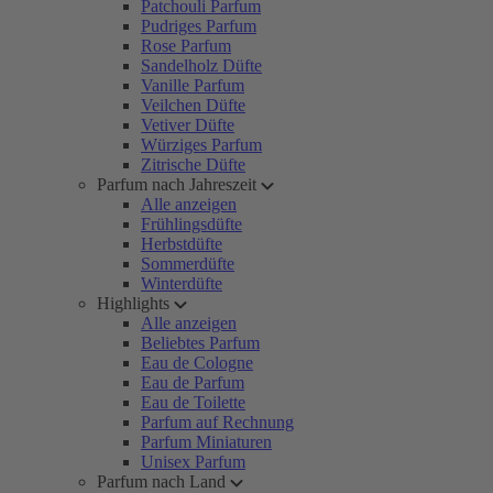
Patchouli Parfum
Pudriges Parfum
Rose Parfum
Sandelholz Düfte
Vanille Parfum
Veilchen Düfte
Vetiver Düfte
Würziges Parfum
Zitrische Düfte
Parfum nach Jahreszeit
Alle anzeigen
Frühlingsdüfte
Herbstdüfte
Sommerdüfte
Winterdüfte
Highlights
Alle anzeigen
Beliebtes Parfum
Eau de Cologne
Eau de Parfum
Eau de Toilette
Parfum auf Rechnung
Parfum Miniaturen
Unisex Parfum
Parfum nach Land