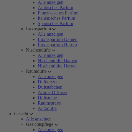
Alle anzeigen
Arabisches Parfum
Französisches Parfum
Italienisches Parfum
Spanisches Parfum
Luxusparfum
Alle anzeigen
Luxusparfum Damen
Luxusparfum Herren
Nischendüfte
Alle anzeigen
Nischendüfte Damen
Nischendüfte Herren
Raumdüfte
Alle anzeigen
Duftkerzen
Duftstäbchen
Aroma Diffuser
Duftsteine
Raumsprays
Autodüfte
Gesicht
Alle anzeigen
Gesichtspflege
Alle anzeigen