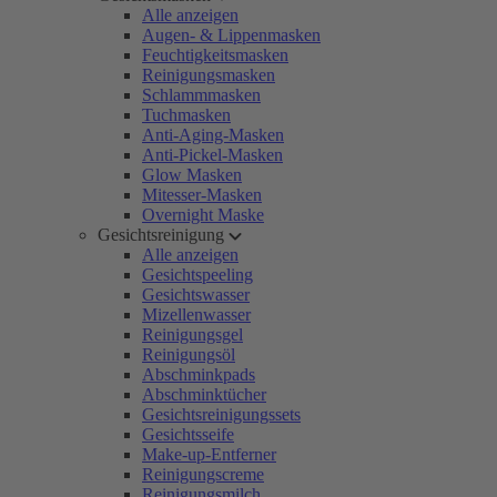
Alle anzeigen
Augen- & Lippenmasken
Feuchtigkeitsmasken
Reinigungsmasken
Schlammmasken
Tuchmasken
Anti-Aging-Masken
Anti-Pickel-Masken
Glow Masken
Mitesser-Masken
Overnight Maske
Gesichtsreinigung
Alle anzeigen
Gesichtspeeling
Gesichtswasser
Mizellenwasser
Reinigungsgel
Reinigungsöl
Abschminkpads
Abschminktücher
Gesichtsreinigungssets
Gesichtsseife
Make-up-Entferner
Reinigungscreme
Reinigungsmilch