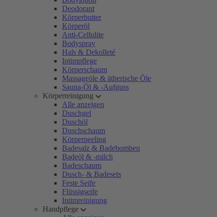
Deodorant
Körperbutter
Körperöl
Anti-Cellulite
Bodyspray
Hals & Dekolleté
Intimpflege
Körperschaum
Massageöle & ätherische Öle
Sauna-Öl & -Aufguss
Körperreinigung
Alle anzeigen
Duschgel
Duschöl
Duschschaum
Körperpeeling
Badesalz & Badebomben
Badeöl & -milch
Badeschaum
Dusch- & Badesets
Feste Seife
Flüssigseife
Intimreinigung
Handpflege