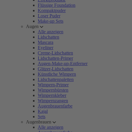
Flüssige Foundation
Kompaktpuder
Loser Puder
Make-up Sets
Augen
Alle anzeigen
Lidschatten
Mascara
Eyeliner
Creme-Lidschatten
Lidschatten-Primer
Augen-Make-up-Entferner
Glitzer-Lidschatten
Künstliche Wimpern
Lidschattenpaletten
Wimpern-Primer
Wimpernbürsten
Wimpernkleber
Wimpernzangen
Augenbrauenfarbe
Kajal
Sets
Augenbrauen
Alle anzeigen