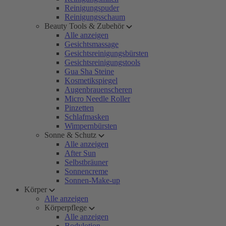
Reinigungspuder
Reinigungsschaum
Beauty Tools & Zubehör
Alle anzeigen
Gesichtsmassage
Gesichtsreinigungsbürsten
Gesichtsreinigungstools
Gua Sha Steine
Kosmetikspiegel
Augenbrauenscheren
Micro Needle Roller
Pinzetten
Schlafmasken
Wimpernbürsten
Sonne & Schutz
Alle anzeigen
After Sun
Selbstbräuner
Sonnencreme
Sonnen-Make-up
Körper
Alle anzeigen
Körperpflege
Alle anzeigen
Bodylotion