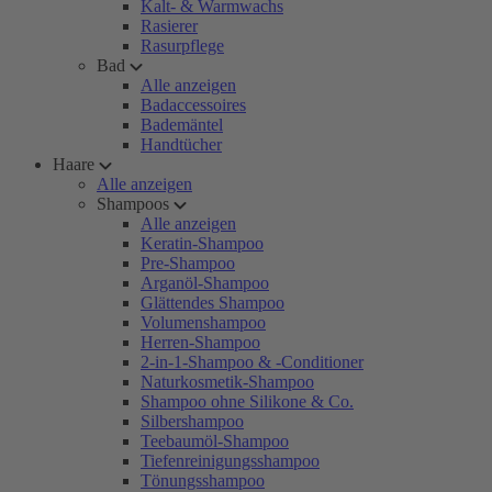
Kalt- & Warmwachs
Rasierer
Rasurpflege
Bad
Alle anzeigen
Badaccessoires
Bademäntel
Handtücher
Haare
Alle anzeigen
Shampoos
Alle anzeigen
Keratin-Shampoo
Pre-Shampoo
Arganöl-Shampoo
Glättendes Shampoo
Volumenshampoo
Herren-Shampoo
2-in-1-Shampoo & -Conditioner
Naturkosmetik-Shampoo
Shampoo ohne Silikone & Co.
Silbershampoo
Teebaumöl-Shampoo
Tiefenreinigungsshampoo
Tönungsshampoo