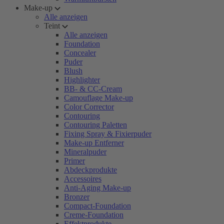
Make-up
Alle anzeigen
Teint
Alle anzeigen
Foundation
Concealer
Puder
Blush
Highlighter
BB- & CC-Cream
Camouflage Make-up
Color Corrector
Contouring
Contouring Paletten
Fixing Spray & Fixierpuder
Make-up Entferner
Mineralpuder
Primer
Abdeckprodukte
Accessoires
Anti-Aging Make-up
Bronzer
Compact-Foundation
Creme-Foundation
Effektprodukte