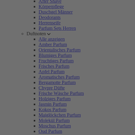
After Shave
Körperpflege
Duschgel Männer
Deodorants
Herrenseife
Parfum Sets Herren
Duftnoten
Alle anzeigen
Amber Parfum
Orientalisches Parfum
Blumiges Parfum
Fruchtiges Parfum
Frisches Parfum
Apfel Parfum
Aromatisches Parfum
Bergamotte Parfum
Chypre Düfte
Frische Wäsche Parfum
Holziges Parfum
Jasmin Parfum
Kokos Parfum
Maiglöckchen Parfum
Molekül Parfum
Moschus Parfum
Oud Parfum