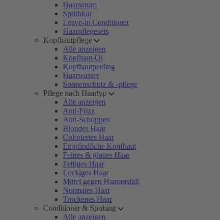
Haarserum
Sprühkur
Leave-in Conditioner
Haarpflegesets
Kopfhautpflege
Alle anzeigen
Kopfhaut-Öl
Kopfhautpeeling
Haarwasser
Sonnenschutz & -pflege
Pflege nach Haartyp
Alle anzeigen
Anti-Frizz
Anti-Schuppen
Blondes Haar
Coloriertes Haar
Empfindliche Kopfhaut
Feines & glattes Haar
Fettiges Haar
Lockiges Haar
Mittel gegen Haarausfall
Normales Haar
Trockenes Haar
Conditioner & Spülung
Alle anzeigen