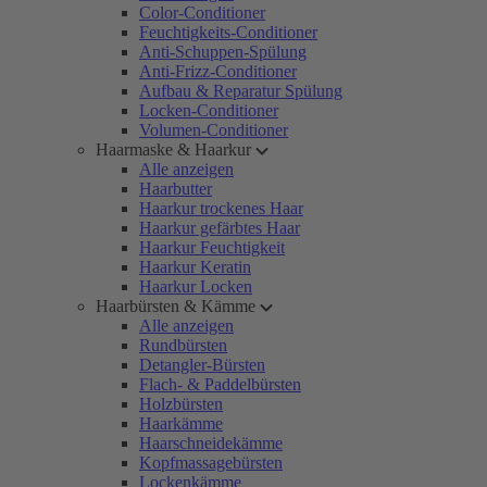
Color-Conditioner
Feuchtigkeits-Conditioner
Anti-Schuppen-Spülung
Anti-Frizz-Conditioner
Aufbau & Reparatur Spülung
Locken-Conditioner
Volumen-Conditioner
Haarmaske & Haarkur
Alle anzeigen
Haarbutter
Haarkur trockenes Haar
Haarkur gefärbtes Haar
Haarkur Feuchtigkeit
Haarkur Keratin
Haarkur Locken
Haarbürsten & Kämme
Alle anzeigen
Rundbürsten
Detangler-Bürsten
Flach- & Paddelbürsten
Holzbürsten
Haarkämme
Haarschneidekämme
Kopfmassagebürsten
Lockenkämme