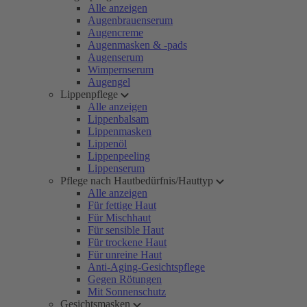
Alle anzeigen
Augenbrauenserum
Augencreme
Augenmasken & -pads
Augenserum
Wimpernserum
Augengel
Lippenpflege
Alle anzeigen
Lippenbalsam
Lippenmasken
Lippenöl
Lippenpeeling
Lippenserum
Pflege nach Hautbedürfnis/Hauttyp
Alle anzeigen
Für fettige Haut
Für Mischhaut
Für sensible Haut
Für trockene Haut
Für unreine Haut
Anti-Aging-Gesichtspflege
Gegen Rötungen
Mit Sonnenschutz
Gesichtsmasken