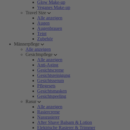
Glow Make-up
Veganes Make-up
Travel Size
Alle anzeigen
Augen
Augenbrauen
Teint
Zubehör
Männerpflege
Alle anzeigen
Gesichtspflege
Alle anzeigen
Anti-Aging
Gesichtscreme
Gesichtsreinigung
Gesichtsserum
Pflegesets
Gesichtsmasken
Gesichtspeeling
Rasur
Alle anzeigen
Rasiercreme
Nassrasierer
After Shave Balsam & Lotion
Elektrische Rasierer & Trimmer