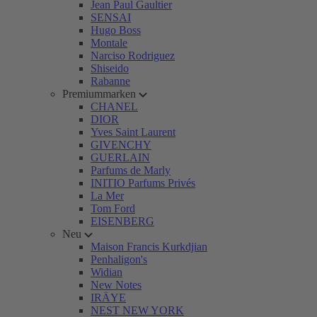
Jean Paul Gaultier
SENSAI
Hugo Boss
Montale
Narciso Rodriguez
Shiseido
Rabanne
Premiummarken
CHANEL
DIOR
Yves Saint Laurent
GIVENCHY
GUERLAIN
Parfums de Marly
INITIO Parfums Privés
La Mer
Tom Ford
EISENBERG
Neu
Maison Francis Kurkdjian
Penhaligon's
Widian
New Notes
IRÄYE
NEST NEW YORK