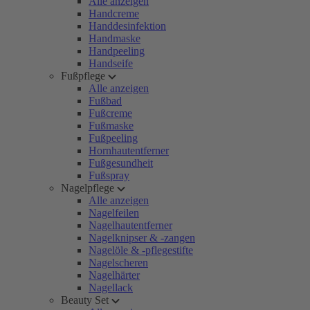
Alle anzeigen
Handcreme
Handdesinfektion
Handmaske
Handpeeling
Handseife
Fußpflege
Alle anzeigen
Fußbad
Fußcreme
Fußmaske
Fußpeeling
Hornhautentferner
Fußgesundheit
Fußspray
Nagelpflege
Alle anzeigen
Nagelfeilen
Nagelhautentferner
Nagelknipser & -zangen
Nagelöle & -pflegestifte
Nagelscheren
Nagelhärter
Nagellack
Beauty Set