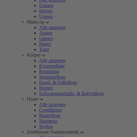
Damen
Herren
Unisex
Make-up
Alle anzeigen
Augen
Lippen
Nägel
Teint
Körper
Alle anzeigen
Körperpflege
Reinigung
Sonnenpflege
Hand- & Fußpflege
Herren
Schwangerschafts- & Babypflege
Haare
Alle anzeigen
Conditioner
Haarpflege
Shampoo
Styling
Zertifizierte Naturkosmetik