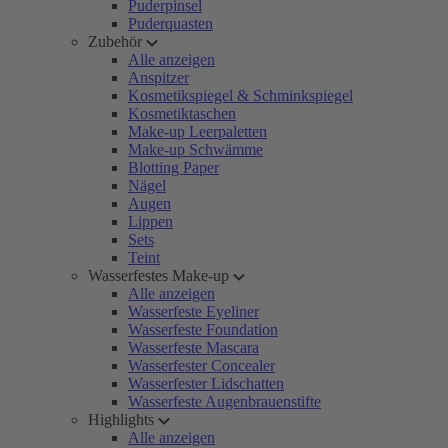
Puderpinsel
Puderquasten
Zubehör
Alle anzeigen
Anspitzer
Kosmetikspiegel & Schminkspiegel
Kosmetiktaschen
Make-up Leerpaletten
Make-up Schwämme
Blotting Paper
Nägel
Augen
Lippen
Sets
Teint
Wasserfestes Make-up
Alle anzeigen
Wasserfeste Eyeliner
Wasserfeste Foundation
Wasserfeste Mascara
Wasserfester Concealer
Wasserfester Lidschatten
Wasserfeste Augenbrauenstifte
Highlights
Alle anzeigen