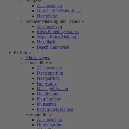
Pflege
Alle anzeigen
Gesicht & Körperpflege
Haarpflege
Sommer-Make-up und Trends
Alle anzeigen
Mists & Setting Sprays
Wasserfestes Make-up
Nagellack
Beach Hair stylen
Parfum
Alle anzeigen
Damendüfte
Alle anzeigen
Damenparfum
Haarparfum
Bodyspray
Duschgel Frauen
Deodorants
Körperpflege
Duftseifen
Parfum Sets Damen
Herrendüfte
Alle anzeigen
Herrenparfum