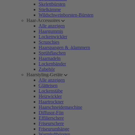
Skelettbürsten
Stielkämme
Wildschweinborsten-Bürsten
Haar-Accessoires
Alle anzeigen
Haargummis
Lockenwickler
Scrunchies
Haarspangen & -klammern
Sprühflaschen
Haarnadeln
Lockenbänder
Zubehör
Haarstyling-Geräte
Alle anzeigen
Glätteisen
Lockenstäbe
Heizwickler
Haartrockner
Haarschneidemaschine
Diffusor-Fön
Effilierschere
Friseurschere
Friseurumhänge
Warmluftbürsten