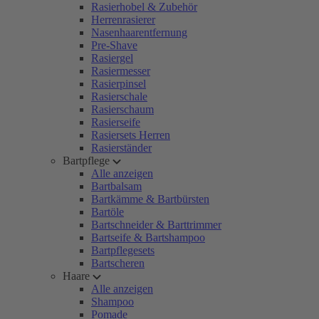
Rasierhobel & Zubehör
Herrenrasierer
Nasenhaarentfernung
Pre-Shave
Rasiergel
Rasiermesser
Rasierpinsel
Rasierschale
Rasierschaum
Rasierseife
Rasiersets Herren
Rasierständer
Bartpflege
Alle anzeigen
Bartbalsam
Bartkämme & Bartbürsten
Bartöle
Bartschneider & Barttrimmer
Bartseife & Bartshampoo
Bartpflegesets
Bartscheren
Haare
Alle anzeigen
Shampoo
Pomade