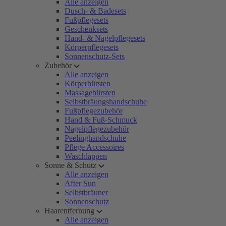
Alle anzeigen
Dusch- & Badesets
Fußpflegesets
Geschenksets
Hand- & Nagelpflegesets
Körperpflegesets
Sonnenschutz-Sets
Zubehör
Alle anzeigen
Körperbürsten
Massagebürsten
Selbstbräungshandschuhe
Fußpflegezubehör
Hand & Fuß-Schmuck
Nagelpflegezubehör
Peelinghandschuhe
Pflege Accessoires
Waschlappen
Sonne & Schutz
Alle anzeigen
After Sun
Selbstbräuner
Sonnenschutz
Haarentfernung
Alle anzeigen