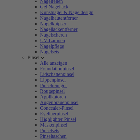
Nagelfeilen
Gel Nagellack
Kunstnägel & Nageldesign
Nagelhautentferner
Nagelknipser
Nagellackentferner
Nagelscheren
UV-Lampen
Nagelpflege
Nagelsets
Pinsel
Alle anzeigen
Foundationpinsel
Lidschattenpinsel
Lippenpinsel
Pinselreiniger
Rougepinsel
Applikatoren
Augenbrauenpinsel
Concealer-Pinsel
Eyelinerpinsel
Highlighter-Pinsel
Maskenpinsel
Pinselsets
Pinseltaschen