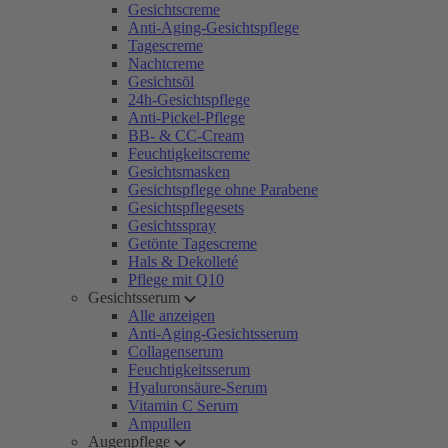
Gesichtscreme
Anti-Aging-Gesichtspflege
Tagescreme
Nachtcreme
Gesichtsöl
24h-Gesichtspflege
Anti-Pickel-Pflege
BB- & CC-Cream
Feuchtigkeitscreme
Gesichtsmasken
Gesichtspflege ohne Parabene
Gesichtspflegesets
Gesichtsspray
Getönte Tagescreme
Hals & Dekolleté
Pflege mit Q10
Gesichtsserum
Alle anzeigen
Anti-Aging-Gesichtsserum
Collagenserum
Feuchtigkeitsserum
Hyaluronsäure-Serum
Vitamin C Serum
Ampullen
Augenpflege