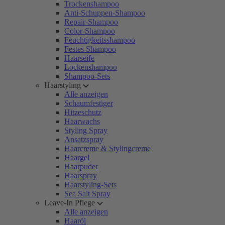
Trockenshampoo
Anti-Schuppen-Shampoo
Repair-Shampoo
Color-Shampoo
Feuchtigkeitsshampoo
Festes Shampoo
Haarseife
Lockenshampoo
Shampoo-Sets
Haarstyling
Alle anzeigen
Schaumfestiger
Hitzeschutz
Haarwachs
Styling Spray
Ansatzspray
Haarcreme & Stylingcreme
Haargel
Haarpuder
Haarspray
Haarstyling-Sets
Sea Salt Spray
Leave-In Pflege
Alle anzeigen
Haaröl