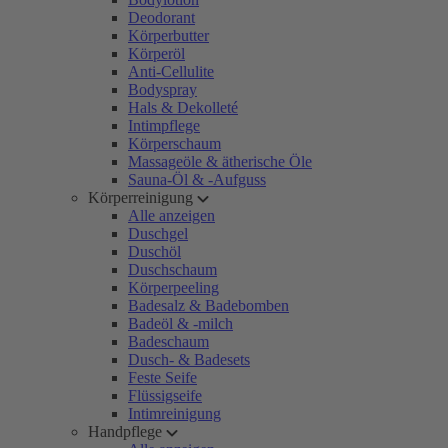
Deodorant
Körperbutter
Körperöl
Anti-Cellulite
Bodyspray
Hals & Dekolleté
Intimpflege
Körperschaum
Massageöle & ätherische Öle
Sauna-Öl & -Aufguss
Körperreinigung
Alle anzeigen
Duschgel
Duschöl
Duschschaum
Körperpeeling
Badesalz & Badebomben
Badeöl & -milch
Badeschaum
Dusch- & Badesets
Feste Seife
Flüssigseife
Intimreinigung
Handpflege