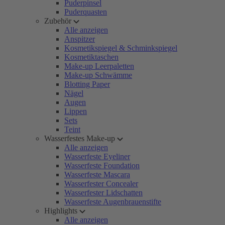
Puderpinsel
Puderquasten
Zubehör
Alle anzeigen
Anspitzer
Kosmetikspiegel & Schminkspiegel
Kosmetiktaschen
Make-up Leerpaletten
Make-up Schwämme
Blotting Paper
Nägel
Augen
Lippen
Sets
Teint
Wasserfestes Make-up
Alle anzeigen
Wasserfeste Eyeliner
Wasserfeste Foundation
Wasserfeste Mascara
Wasserfester Concealer
Wasserfester Lidschatten
Wasserfeste Augenbrauenstifte
Highlights
Alle anzeigen