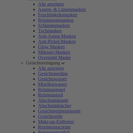
Alle anzeigen
Augen- & Lippenmasken
Feuchtigkeitsmasken
Reinigungsmasken
Schlammmasken
Tuchmasken
Anti-Aging-Masken
Anti-Pickel-Masken
Glow Masken
Mitesser-Masken
Overnight Maske
Gesichtsreinigung
Alle anzeigen
Gesichtspeeling
Gesichtswasser
Mizellenwasser
Reinigungsgel
Reinigungsöl
Abschminkpads
Abschminktücher
Gesichtsreinigungssets
Gesichtsseife
Make-up-Entferner
Reinigungscreme
Reinigungsmilch