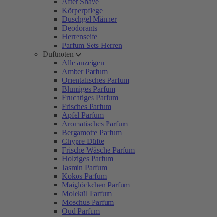
After Shave
Körperpflege
Duschgel Männer
Deodorants
Herrenseife
Parfum Sets Herren
Duftnoten
Alle anzeigen
Amber Parfum
Orientalisches Parfum
Blumiges Parfum
Fruchtiges Parfum
Frisches Parfum
Apfel Parfum
Aromatisches Parfum
Bergamotte Parfum
Chypre Düfte
Frische Wäsche Parfum
Holziges Parfum
Jasmin Parfum
Kokos Parfum
Maiglöckchen Parfum
Molekül Parfum
Moschus Parfum
Oud Parfum