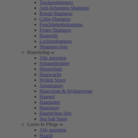
Trockenshampoo
Anti-Schuppen-Shampoo
Repair-Shampoo
Color-Shampoo
Feuchtigkeitsshampoo
Festes Shampoo
Haarseife
Lockenshampoo
Shampoo-Sets
Haarstyling
Alle anzeigen
Schaumfestiger
Hitzeschutz
Haarwachs
Styling Spray
Ansatzspray
Haarcreme & Stylingcreme
Haargel
Haarpuder
Haarspray
Haarstyling-Sets
Sea Salt Spray
Leave-In Pflege
Alle anzeigen
Haaröl