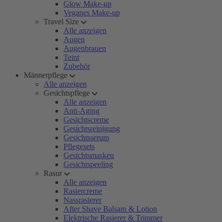
Glow Make-up
Veganes Make-up
Travel Size
Alle anzeigen
Augen
Augenbrauen
Teint
Zubehör
Männerpflege
Alle anzeigen
Gesichtspflege
Alle anzeigen
Anti-Aging
Gesichtscreme
Gesichtsreinigung
Gesichtsserum
Pflegesets
Gesichtsmasken
Gesichtspeeling
Rasur
Alle anzeigen
Rasiercreme
Nassrasierer
After Shave Balsam & Lotion
Elektrische Rasierer & Trimmer