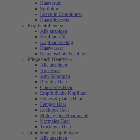
Haarserum
Sprühkur
Leave-in Conditioner
Haarpflegesets
Kopfhautpflege
Alle anzeigen
Kopfhaut-Öl
Kopfhautpeeling
Haarwasser
Sonnenschutz & -pflege
Pflege nach Haartyp
Alle anzeigen
Anti-Frizz
Anti-Schuppen
Blondes Haar
Coloriertes Haar
Empfindliche Kopfhaut
Feines & glattes Haar
Fettiges Haar
Lockiges Haar
Mittel gegen Haarausfall
Normales Haar
Trockenes Haar
Conditioner & Spülung
Alle anzeigen