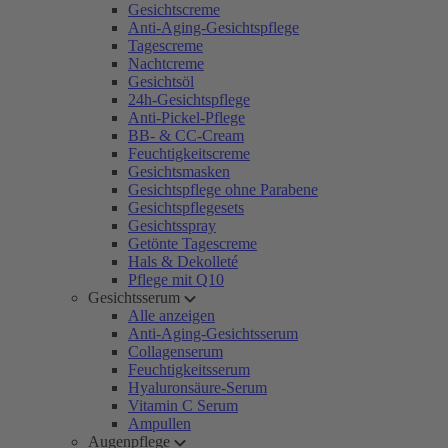
Gesichtscreme
Anti-Aging-Gesichtspflege
Tagescreme
Nachtcreme
Gesichtsöl
24h-Gesichtspflege
Anti-Pickel-Pflege
BB- & CC-Cream
Feuchtigkeitscreme
Gesichtsmasken
Gesichtspflege ohne Parabene
Gesichtspflegesets
Gesichtsspray
Getönte Tagescreme
Hals & Dekolleté
Pflege mit Q10
Gesichtsserum
Alle anzeigen
Anti-Aging-Gesichtsserum
Collagenserum
Feuchtigkeitsserum
Hyaluronsäure-Serum
Vitamin C Serum
Ampullen
Augenpflege