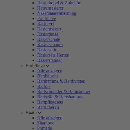
Rasierhobel & Zubehör
Herrenrasierer
Nasenhaarentfernung
Pre-Shave
Rasiergel
Rasiermesser
Rasierpinsel
Rasierschale
Rasierschaum
Rasierseife
Rasiersets Herren
Rasierständer
Bartpflege
Alle anzeigen
Bartbalsam
Bartkämme & Bartbürsten
Bartöle
Bartschneider & Barttrimmer
Bartseife & Bartshampoo
Bartpflegesets
Bartscheren
Haare
Alle anzeigen
Shampoo
Pomade