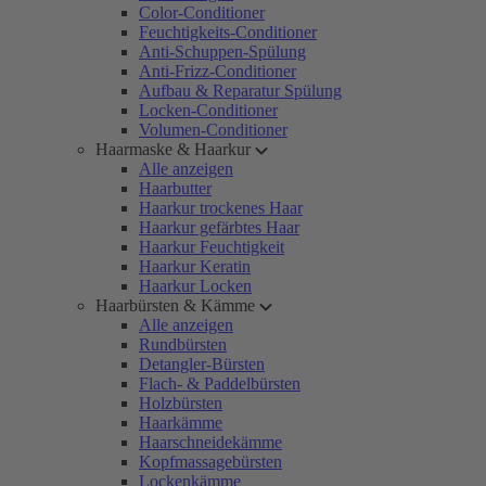
Color-Conditioner
Feuchtigkeits-Conditioner
Anti-Schuppen-Spülung
Anti-Frizz-Conditioner
Aufbau & Reparatur Spülung
Locken-Conditioner
Volumen-Conditioner
Haarmaske & Haarkur
Alle anzeigen
Haarbutter
Haarkur trockenes Haar
Haarkur gefärbtes Haar
Haarkur Feuchtigkeit
Haarkur Keratin
Haarkur Locken
Haarbürsten & Kämme
Alle anzeigen
Rundbürsten
Detangler-Bürsten
Flach- & Paddelbürsten
Holzbürsten
Haarkämme
Haarschneidekämme
Kopfmassagebürsten
Lockenkämme