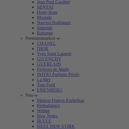
Jean Paul Gaultier
SENSAI
Hugo Boss
Montale
Narciso Rodriguez
Shiseido
Rabanne
Premiummarken
CHANEL
DIOR
Yves Saint Laurent
GIVENCHY
GUERLAIN
Parfums de Marly
INITIO Parfums Privés
La Mer
Tom Ford
EISENBERG
Neu
Maison Francis Kurkdjian
Penhaligon's
Widian
New Notes
IRÄYE
NEST NEW YORK