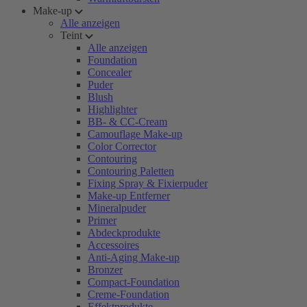
Make-up
Alle anzeigen
Teint
Alle anzeigen
Foundation
Concealer
Puder
Blush
Highlighter
BB- & CC-Cream
Camouflage Make-up
Color Corrector
Contouring
Contouring Paletten
Fixing Spray & Fixierpuder
Make-up Entferner
Mineralpuder
Primer
Abdeckprodukte
Accessoires
Anti-Aging Make-up
Bronzer
Compact-Foundation
Creme-Foundation
Effektprodukte