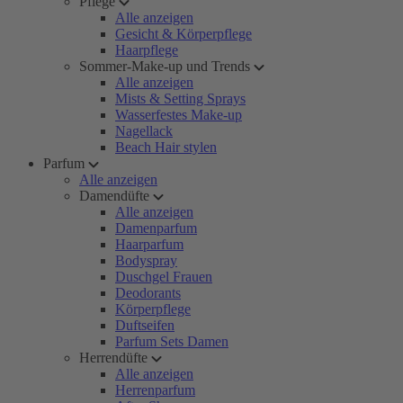
Pflege
Alle anzeigen
Gesicht & Körperpflege
Haarpflege
Sommer-Make-up und Trends
Alle anzeigen
Mists & Setting Sprays
Wasserfestes Make-up
Nagellack
Beach Hair stylen
Parfum
Alle anzeigen
Damendüfte
Alle anzeigen
Damenparfum
Haarparfum
Bodyspray
Duschgel Frauen
Deodorants
Körperpflege
Duftseifen
Parfum Sets Damen
Herrendüfte
Alle anzeigen
Herrenparfum