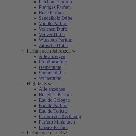
Patchouli Parfum
Pudriges Parfum
Rose Parfum
Sandelholz Düfte
Vanille Parfum
Veilchen Düfte
Vetiver Düfte
Würziges Parfum
Zitrische Düfte
Parfum nach Jahreszeit
Alle anzeigen
Frühlingsdüfte
Herbstdüfte
Sommerdüfte
Winterdüfte
Highlights
Alle anzeigen
Beliebtes Parfum
Eau de Cologne
Eau de Parfum
Eau de Toilette
Parfum auf Rechnung
Parfum Miniaturen
Unisex Parfum
Parfum nach Land