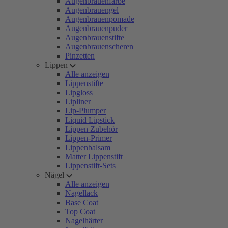
Augenbrauenfarbe
Augenbrauengel
Augenbrauenpomade
Augenbrauenpuder
Augenbrauenstifte
Augenbrauenscheren
Pinzetten
Lippen
Alle anzeigen
Lippenstifte
Lipgloss
Lipliner
Lip-Plumper
Liquid Lipstick
Lippen Zubehör
Lippen-Primer
Lippenbalsam
Matter Lippenstift
Lippenstift-Sets
Nägel
Alle anzeigen
Nagellack
Base Coat
Top Coat
Nagelhärter