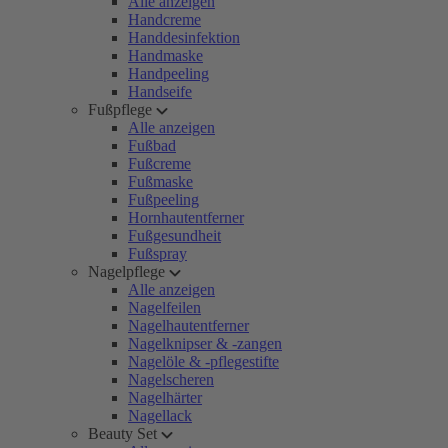
Alle anzeigen
Handcreme
Handdesinfektion
Handmaske
Handpeeling
Handseife
Fußpflege
Alle anzeigen
Fußbad
Fußcreme
Fußmaske
Fußpeeling
Hornhautentferner
Fußgesundheit
Fußspray
Nagelpflege
Alle anzeigen
Nagelfeilen
Nagelhautentferner
Nagelknipser & -zangen
Nagelöle & -pflegestifte
Nagelscheren
Nagelhärter
Nagellack
Beauty Set