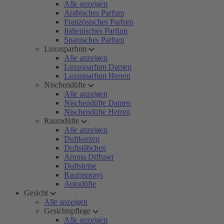
Alle anzeigen
Arabisches Parfum
Französisches Parfum
Italienisches Parfum
Spanisches Parfum
Luxusparfum
Alle anzeigen
Luxusparfum Damen
Luxusparfum Herren
Nischendüfte
Alle anzeigen
Nischendüfte Damen
Nischendüfte Herren
Raumdüfte
Alle anzeigen
Duftkerzen
Duftstäbchen
Aroma Diffuser
Duftsteine
Raumsprays
Autodüfte
Gesicht
Alle anzeigen
Gesichtspflege
Alle anzeigen