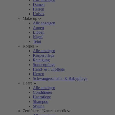
Damen
Herren
Unisex
Make-up
Alle anzeigen
Augen
Lippen
Nägel
Teint
Körper
Alle anzeigen
Körperpflege
Reinigung
Sonnenpflege
Hand- & Fußpflege
Herren
Schwangerschafts- & Babypflege
Haare
Alle anzeigen
Conditioner
Haarpflege
Shampoo
Styling
Zertifizierte Naturkosmetik