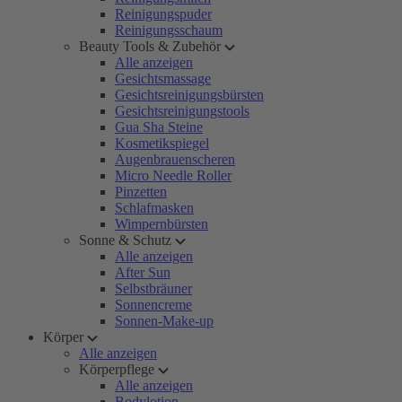
Reinigungspuder
Reinigungsschaum
Beauty Tools & Zubehör
Alle anzeigen
Gesichtsmassage
Gesichtsreinigungsbürsten
Gesichtsreinigungstools
Gua Sha Steine
Kosmetikspiegel
Augenbrauenscheren
Micro Needle Roller
Pinzetten
Schlafmasken
Wimpernbürsten
Sonne & Schutz
Alle anzeigen
After Sun
Selbstbräuner
Sonnencreme
Sonnen-Make-up
Körper
Alle anzeigen
Körperpflege
Alle anzeigen
Bodylotion