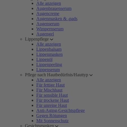
Alle anzeigen
Augenbrauenserum
Augencreme
Augenmasken & -pads
Augenserum
Wimpernserum
Augengel
Lippenpflege
Alle anzeigen
Lippenbalsam
Lippenmasken
Lippenöl
Lippenpeeling
Lippenserum
Pflege nach Hautbedürfnis/Hauttyp
Alle anzeigen
Für fettige Haut
Für Mischhaut
Für sensible Haut
Für trockene Haut
Für unreine Haut
Anti-Aging-Gesichtspflege
Gegen Rötungen
Mit Sonnenschutz
Gesichtsmasken