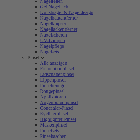
Nagelfeilen
Gel Nagellack
Kunstnägel & Nageldesign
Nagelhautentferner
Nagelknipser
Nagellackentferner
Nagelscheren
UV-Lampen
Nagelpflege
Nagelsets
Pinsel
Alle anzeigen
Foundationpinsel
Lidschattenpinsel
Lippenpinsel
Pinselreiniger
Rougepinsel
Applikatoren
Augenbrauenpinsel
Concealer-Pinsel
Eyelinerpinsel
Highlighter-Pinsel
Maskenpinsel
Pinselsets
Pinseltaschen