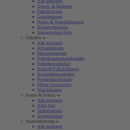
Alle anzeigen
Dusch- & Badesets
Fußpflegesets
Geschenksets
Hand- & Nagelpflegesets
Körperpflegesets
Sonnenschutz-Sets
Zubehör
Alle anzeigen
Körperbürsten
Massagebürsten
Selbstbräungshandschuhe
Fußpflegezubehör
Hand & Fuß-Schmuck
Nagelpflegezubehör
Peelinghandschuhe
Pflege Accessoires
Waschlappen
Sonne & Schutz
Alle anzeigen
After Sun
Selbstbräuner
Sonnenschutz
Haarentfernung
Alle anzeigen