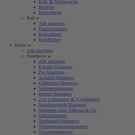
Kalt- & Warmwachs
Rasierer
Rasurpflege
Bad
Alle anzeigen
Badaccessoires
Bademäntel
Handtücher
Haare
Alle anzeigen
Shampoos
Alle anzeigen
Keratin-Shampoo
Pre-Shampoo
Arganöl-Shampoo
Glättendes Shampoo
Volumenshampoo
Herren-Shampoo
2-in-1-Shampoo & -Conditioner
Naturkosmetik-Shampoo
Shampoo ohne Silikone & Co.
Silbershampoo
Teebaumöl-Shampoo
Tiefenreinigungsshampoo
Tönungsshampoo