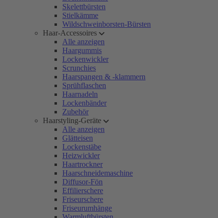
Skelettbürsten
Stielkämme
Wildschweinborsten-Bürsten
Haar-Accessoires
Alle anzeigen
Haargummis
Lockenwickler
Scrunchies
Haarspangen & -klammern
Sprühflaschen
Haarnadeln
Lockenbänder
Zubehör
Haarstyling-Geräte
Alle anzeigen
Glätteisen
Lockenstäbe
Heizwickler
Haartrockner
Haarschneidemaschine
Diffusor-Fön
Effilierschere
Friseurschere
Friseurumhänge
Warmluftbürsten