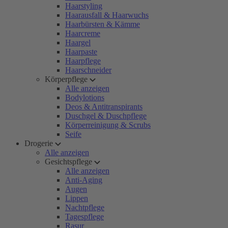
Haarstyling
Haarausfall & Haarwuchs
Haarbürsten & Kämme
Haarcreme
Haargel
Haarpaste
Haarpflege
Haarschneider
Körperpflege
Alle anzeigen
Bodylotions
Deos & Antitranspirants
Duschgel & Duschpflege
Körperreinigung & Scrubs
Seife
Drogerie
Alle anzeigen
Gesichtspflege
Alle anzeigen
Anti-Aging
Augen
Lippen
Nachtpflege
Tagespflege
Rasur