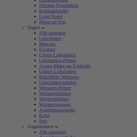
Flüssige Foundation
Kompaktpuder
Loser Puder
Make-up Sets
Augen
Alle anzeigen
Lidschatten
Mascara
Eyeliner
Creme-Lidschatten
Lidschatten-Primer
Augen-Make-up-Entferner
Glitzer-Lidschatten
Künstliche Wimpern
Lidschattenpaletten
Wimpern-Primer
Wimpernbürsten
Wimpernkleber
Wimpernzangen
Augenbrauenfarbe
Kajal
Sets
Augenbrauen
Alle anzeigen