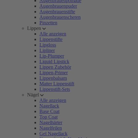
Augenbrauenpomade
Augenbrauenpuder
Augenbrauenstifte
Augenbrauenscheren
Pinzetten
Lippen
Alle anzeigen
Lippenstifte
Lipgloss
Lipliner
Lip-Plumper
Liquid Lipstick
Lippen Zubehör
Lippen-Primer
Lippenbalsam
Matter Lippenstift
Lippenstift-Sets
Nägel
Alle anzeigen
Nagellack
Base Coat
Top Coat
Nagelhärter
Nagelfeilen
Gel Nagellack