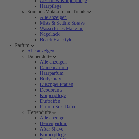
Gesicht & Körperpflege
Haarpflege
Sommer-Make-up und Trends
Alle anzeigen
Mists & Setting Sprays
Wasserfestes Make-up
Nagellack
Beach Hair stylen
Parfum
Alle anzeigen
Damendüfte
Alle anzeigen
Damenparfum
Haarparfum
Bodyspray
Duschgel Frauen
Deodorants
Körperpflege
Duftseifen
Parfum Sets Damen
Herrendüfte
Alle anzeigen
Herrenparfum
After Shave
Körperpflege