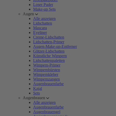
Loser Puder
Make-up Sets
Augen
Alle anzeigen
Lidschatten
Mascara
Eyeliner
Creme-Lidschatten
Lidschatten-Primer
Augen-Make-up-Entferner
Glitzer-Lidschatten
Künstliche Wimpern
Lidschattenpaletten
Wimpern-Primer
Wimpernbürsten
Wimpernkleber
Wimpernzangen
Augenbrauenfarbe
Kajal
Sets
Augenbrauen
Alle anzeigen
Augenbrauenfarbe
Augenbrauengel