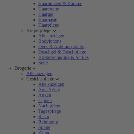
Haarbürsten & Kämme
Haarcreme
Haargel
Haarpaste
Haarpflege
Körperpflege
Alle anzeigen
Bodylotions
Deos & Antitranspirants
Duschgel & Duschpflege
Körperreinigung & Scrubs
Seife
Drogerie
Alle anzeigen
Gesichtspflege
Alle anzeigen
Anti-Aging
Augen
Lippen
Nachtpflege
Tagespflege
Rasur
Reinigung
Sonne
Zähne