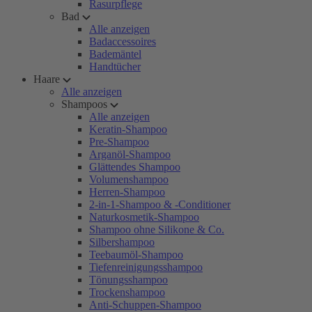
Rasurpflege
Bad
Alle anzeigen
Badaccessoires
Bademäntel
Handtücher
Haare
Alle anzeigen
Shampoos
Alle anzeigen
Keratin-Shampoo
Pre-Shampoo
Arganöl-Shampoo
Glättendes Shampoo
Volumenshampoo
Herren-Shampoo
2-in-1-Shampoo & -Conditioner
Naturkosmetik-Shampoo
Shampoo ohne Silikone & Co.
Silbershampoo
Teebaumöl-Shampoo
Tiefenreinigungsshampoo
Tönungsshampoo
Trockenshampoo
Anti-Schuppen-Shampoo