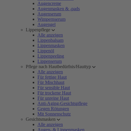
Augencreme
Augenmasken & -pads
Augenserum
Wimpernserum
Augengel
Lippenpflege
Alle anzeigen
Lippenbalsam
Lippenmasken
Lippenöl
Lippenpeeling
Lippenserum
Pflege nach Hautbedürfnis/Hauttyp
Alle anzeigen
Für fettige Haut
Für Mischhaut
Für sensible Haut
Für trockene Haut
Für unreine Haut
Anti-Aging-Gesichtspflege
Gegen Rötungen
Mit Sonnenschutz
Gesichtsmasken
Alle anzeigen
Augen- & Lippenmasken