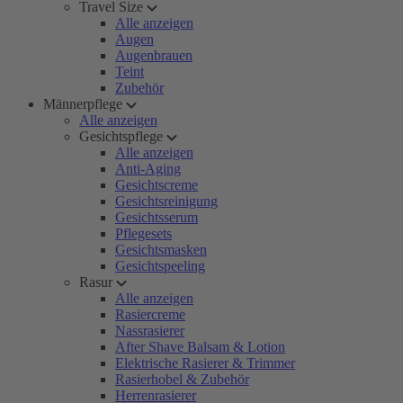
Travel Size
Alle anzeigen
Augen
Augenbrauen
Teint
Zubehör
Männerpflege
Alle anzeigen
Gesichtspflege
Alle anzeigen
Anti-Aging
Gesichtscreme
Gesichtsreinigung
Gesichtsserum
Pflegesets
Gesichtsmasken
Gesichtspeeling
Rasur
Alle anzeigen
Rasiercreme
Nassrasierer
After Shave Balsam & Lotion
Elektrische Rasierer & Trimmer
Rasierhobel & Zubehör
Herrenrasierer