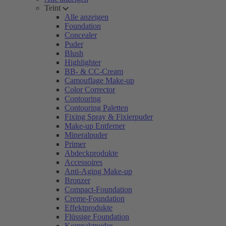
Teint
Alle anzeigen
Foundation
Concealer
Puder
Blush
Highlighter
BB- & CC-Cream
Camouflage Make-up
Color Corrector
Contouring
Contouring Paletten
Fixing Spray & Fixierpuder
Make-up Entferner
Mineralpuder
Primer
Abdeckprodukte
Accessoires
Anti-Aging Make-up
Bronzer
Compact-Foundation
Creme-Foundation
Effektprodukte
Flüssige Foundation
Kompaktpuder