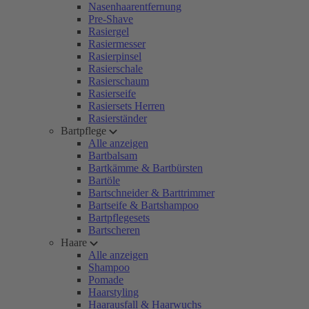
Nasenhaarentfernung
Pre-Shave
Rasiergel
Rasiermesser
Rasierpinsel
Rasierschale
Rasierschaum
Rasierseife
Rasiersets Herren
Rasierständer
Bartpflege
Alle anzeigen
Bartbalsam
Bartkämme & Bartbürsten
Bartöle
Bartschneider & Barttrimmer
Bartseife & Bartshampoo
Bartpflegesets
Bartscheren
Haare
Alle anzeigen
Shampoo
Pomade
Haarstyling
Haarausfall & Haarwuchs