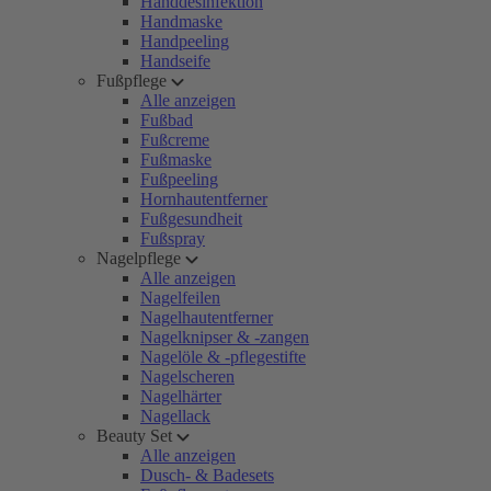
Handdesinfektion
Handmaske
Handpeeling
Handseife
Fußpflege
Alle anzeigen
Fußbad
Fußcreme
Fußmaske
Fußpeeling
Hornhautentferner
Fußgesundheit
Fußspray
Nagelpflege
Alle anzeigen
Nagelfeilen
Nagelhautentferner
Nagelknipser & -zangen
Nagelöle & -pflegestifte
Nagelscheren
Nagelhärter
Nagellack
Beauty Set
Alle anzeigen
Dusch- & Badesets