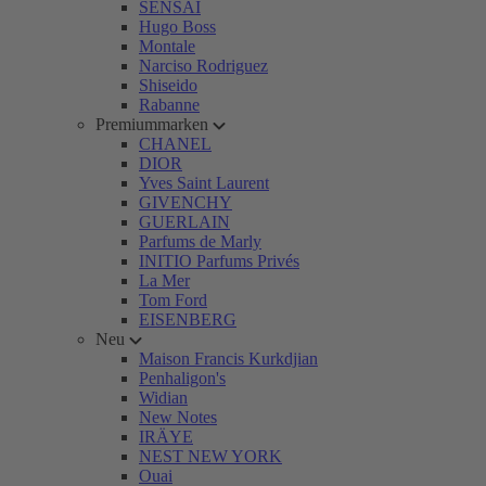
SENSAI
Hugo Boss
Montale
Narciso Rodriguez
Shiseido
Rabanne
Premiummarken
CHANEL
DIOR
Yves Saint Laurent
GIVENCHY
GUERLAIN
Parfums de Marly
INITIO Parfums Privés
La Mer
Tom Ford
EISENBERG
Neu
Maison Francis Kurkdjian
Penhaligon's
Widian
New Notes
IRÄYE
NEST NEW YORK
Ouai