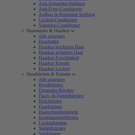
Anti-Schuppen-Spülung
Anti-Frizz-Conditioner
Aufbau & Reparatur Spülung
Locken-Conditioner
Volumen-Conditioner
Haarmaske & Haarkur
Alle anzeigen
Haarbutter
Haarkur trockenes Haar
Haarkur gefärbtes Haar
Haarkur Feuchtigkeit
Haarkur Keratin
Haarkur Locken
Haarbürsten & Kämme
Alle anzeigen
Rundbürsten
Detangler-Bürsten
Flach- & Paddelbürsten
Holzbürsten
Haarkämme
Haarschneidekämme
Kopfmassagebürsten
Lockenkämme
Skelettbürsten
Stielkämme