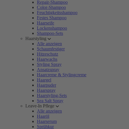
Repair-Shampoo
Color-Shampoo
Feuchtigkeitsshampoo
Festes Shampoo
Haarseife
Lockenshampoo
Shampoo-Sets
Haarstyling
Alle anzeigen
Schaumfestiger
Hitzeschutz
Haarwachs
Styling Spray
Ansatzspray
Haarcreme & Stylingcreme
Haargel
Haarpuder
Haarspray
Haarstyling-Sets
Sea Salt Spray
Leave-In Pflege
Alle anzeigen
Haaröl
Haarserum
Sprühkur