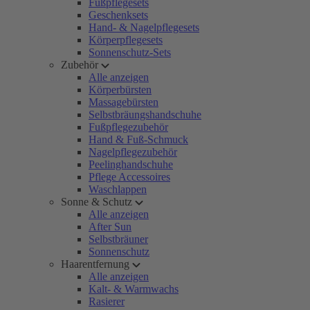
Fußpflegesets
Geschenksets
Hand- & Nagelpflegesets
Körperpflegesets
Sonnenschutz-Sets
Zubehör
Alle anzeigen
Körperbürsten
Massagebürsten
Selbstbräungshandschuhe
Fußpflegezubehör
Hand & Fuß-Schmuck
Nagelpflegezubehör
Peelinghandschuhe
Pflege Accessoires
Waschlappen
Sonne & Schutz
Alle anzeigen
After Sun
Selbstbräuner
Sonnenschutz
Haarentfernung
Alle anzeigen
Kalt- & Warmwachs
Rasierer