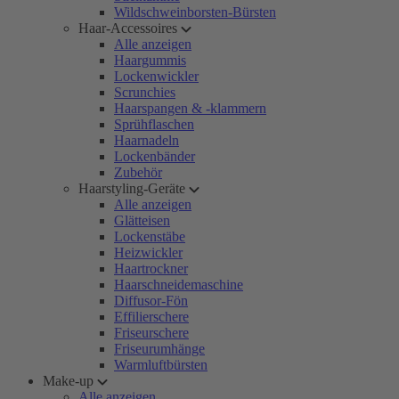
Wildschweinborsten-Bürsten
Haar-Accessoires
Alle anzeigen
Haargummis
Lockenwickler
Scrunchies
Haarspangen & -klammern
Sprühflaschen
Haarnadeln
Lockenbänder
Zubehör
Haarstyling-Geräte
Alle anzeigen
Glätteisen
Lockenstäbe
Heizwickler
Haartrockner
Haarschneidemaschine
Diffusor-Fön
Effilierschere
Friseurschere
Friseurumhänge
Warmluftbürsten
Make-up
Alle anzeigen