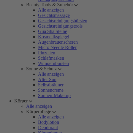
Beauty Tools & Zubehör
Alle anzeigen
Gesichtsmassage
Gesichtsreinigungsbürsten
Gesichtsreinigungstools
Gua Sha Steine
Kosmetikspiegel
Augenbrauenscheren
Micro Needle Roller
Pinzetten
Schlafmasken
Wimpernbürsten
Sonne & Schutz
Alle anzeigen
After Sun
Selbstbräuner
Sonnencreme
Sonnen-Make-up
Körper
Alle anzeigen
Körperpflege
Alle anzeigen
Bodylotion
Deodorant
Körperbutter