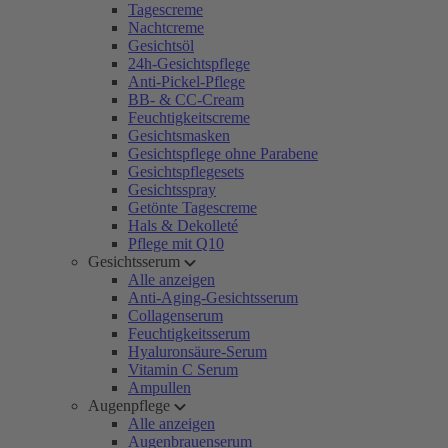
Tagescreme
Nachtcreme
Gesichtsöl
24h-Gesichtspflege
Anti-Pickel-Pflege
BB- & CC-Cream
Feuchtigkeitscreme
Gesichtsmasken
Gesichtspflege ohne Parabene
Gesichtspflegesets
Gesichtsspray
Getönte Tagescreme
Hals & Dekolleté
Pflege mit Q10
Gesichtsserum
Alle anzeigen
Anti-Aging-Gesichtsserum
Collagenserum
Feuchtigkeitsserum
Hyaluronsäure-Serum
Vitamin C Serum
Ampullen
Augenpflege
Alle anzeigen
Augenbrauenserum