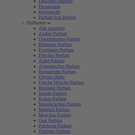
Duschgel Männer
Deodorants
Herrenseife
Parfum Sets Herren
Duftnoten
Alle anzeigen
Amber Parfum
Orientalisches Parfum
Blumiges Parfum
Fruchtiges Parfum
Frisches Parfum
Apfel Parfum
Aromatisches Parfum
Bergamotte Parfum
Chypre Düfte
Frische Wäsche Parfum
Holziges Parfum
Jasmin Parfum
Kokos Parfum
Maiglöckchen Parfum
Molekül Parfum
Moschus Parfum
Oud Parfum
Patchouli Parfum
Pudriges Parfum