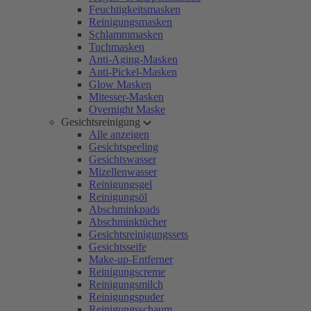
Feuchtigkeitsmasken
Reinigungsmasken
Schlammmasken
Tuchmasken
Anti-Aging-Masken
Anti-Pickel-Masken
Glow Masken
Mitesser-Masken
Overnight Maske
Gesichtsreinigung
Alle anzeigen
Gesichtspeeling
Gesichtswasser
Mizellenwasser
Reinigungsgel
Reinigungsöl
Abschminkpads
Abschminktücher
Gesichtsreinigungssets
Gesichtsseife
Make-up-Entferner
Reinigungscreme
Reinigungsmilch
Reinigungspuder
Reinigungsschaum