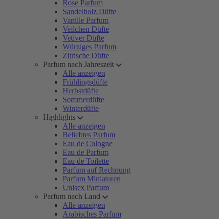
Rose Parfum
Sandelholz Düfte
Vanille Parfum
Veilchen Düfte
Vetiver Düfte
Würziges Parfum
Zitrische Düfte
Parfum nach Jahreszeit
Alle anzeigen
Frühlingsdüfte
Herbstdüfte
Sommerdüfte
Winterdüfte
Highlights
Alle anzeigen
Beliebtes Parfum
Eau de Cologne
Eau de Parfum
Eau de Toilette
Parfum auf Rechnung
Parfum Miniaturen
Unisex Parfum
Parfum nach Land
Alle anzeigen
Arabisches Parfum