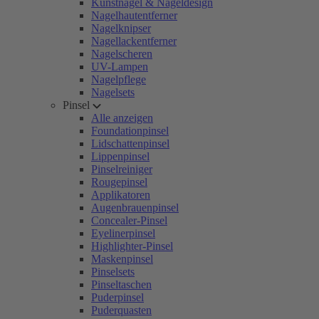
Kunstnägel & Nageldesign
Nagelhautentferner
Nagelknipser
Nagellackentferner
Nagelscheren
UV-Lampen
Nagelpflege
Nagelsets
Pinsel
Alle anzeigen
Foundationpinsel
Lidschattenpinsel
Lippenpinsel
Pinselreiniger
Rougepinsel
Applikatoren
Augenbrauenpinsel
Concealer-Pinsel
Eyelinerpinsel
Highlighter-Pinsel
Maskenpinsel
Pinselsets
Pinseltaschen
Puderpinsel
Puderquasten