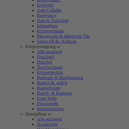
Körperöl
Anti-Cellulite
Bodyspray
Hals & Dekolleté
Intimpflege
Körperschaum
Massageöle & ätherische Öle
Sauna-Öl & -Aufguss
Körperreinigung
Alle anzeigen
Duschgel
Duschöl
Duschschaum
Körperpeeling
Badesalz & Badebomben
Badeöl & -milch
Badeschaum
Dusch- & Badesets
Feste Seife
Flüssigseife
Intimreinigung
Handpflege
Alle anzeigen
Handcreme