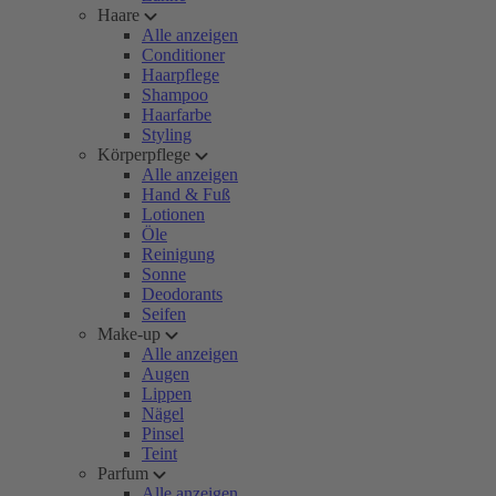
Haare
Alle anzeigen
Conditioner
Haarpflege
Shampoo
Haarfarbe
Styling
Körperpflege
Alle anzeigen
Hand & Fuß
Lotionen
Öle
Reinigung
Sonne
Deodorants
Seifen
Make-up
Alle anzeigen
Augen
Lippen
Nägel
Pinsel
Teint
Parfum
Alle anzeigen