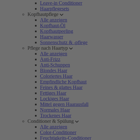
Leave-in Conditioner
Haarpflegesets
Kopfhautpflege
Alle anzeigen
Kopfhaut-Öl
Kopfhautpeeling
Haarwasser
Sonnenschutz & -pflege
Pflege nach Haartyp
Alle anzeigen
Anti-Frizz
Anti-Schuppen
Blondes Haar
Coloriertes Haar
Empfindliche Kopfhaut
Feines & glattes Haar
Fettiges Haar
Lockiges Haar
Mittel gegen Haarausfall
Normales Haar
Trockenes Haar
Conditioner & Spülung
Alle anzeigen
Color-Conditioner
Feuchtigkeits-Conditioner