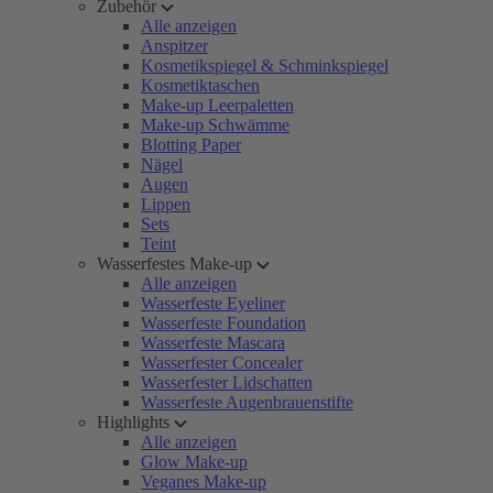
Zubehör
Alle anzeigen
Anspitzer
Kosmetikspiegel & Schminkspiegel
Kosmetiktaschen
Make-up Leerpaletten
Make-up Schwämme
Blotting Paper
Nägel
Augen
Lippen
Sets
Teint
Wasserfestes Make-up
Alle anzeigen
Wasserfeste Eyeliner
Wasserfeste Foundation
Wasserfeste Mascara
Wasserfester Concealer
Wasserfester Lidschatten
Wasserfeste Augenbrauenstifte
Highlights
Alle anzeigen
Glow Make-up
Veganes Make-up