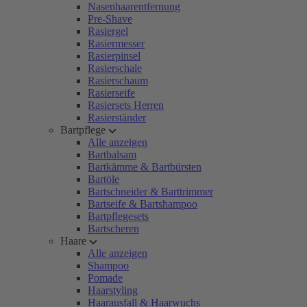
Nasenhaarentfernung
Pre-Shave
Rasiergel
Rasiermesser
Rasierpinsel
Rasierschale
Rasierschaum
Rasierseife
Rasiersets Herren
Rasierständer
Bartpflege
Alle anzeigen
Bartbalsam
Bartkämme & Bartbürsten
Bartöle
Bartschneider & Barttrimmer
Bartseife & Bartshampoo
Bartpflegesets
Bartscheren
Haare
Alle anzeigen
Shampoo
Pomade
Haarstyling
Haarausfall & Haarwuchs