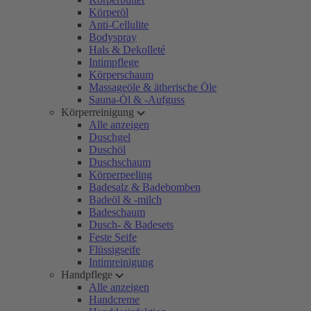
Körperöl
Anti-Cellulite
Bodyspray
Hals & Dekolleté
Intimpflege
Körperschaum
Massageöle & ätherische Öle
Sauna-Öl & -Aufguss
Körperreinigung
Alle anzeigen
Duschgel
Duschöl
Duschschaum
Körperpeeling
Badesalz & Badebomben
Badeöl & -milch
Badeschaum
Dusch- & Badesets
Feste Seife
Flüssigseife
Intimreinigung
Handpflege
Alle anzeigen
Handcreme