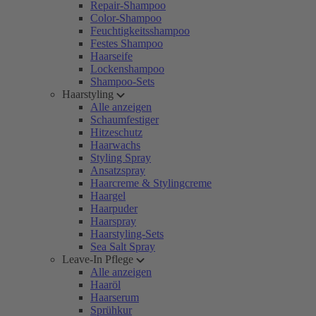
Repair-Shampoo
Color-Shampoo
Feuchtigkeitsshampoo
Festes Shampoo
Haarseife
Lockenshampoo
Shampoo-Sets
Haarstyling
Alle anzeigen
Schaumfestiger
Hitzeschutz
Haarwachs
Styling Spray
Ansatzspray
Haarcreme & Stylingcreme
Haargel
Haarpuder
Haarspray
Haarstyling-Sets
Sea Salt Spray
Leave-In Pflege
Alle anzeigen
Haaröl
Haarserum
Sprühkur