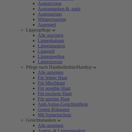
Augencreme
Augenmasken & -pads
Augenserum
Wimpernserum
Augengel
Lippenpflege
Alle anzeigen
Lippenbalsam
Lippenmasken
Lippenöl
Lippenpeeling
Lippenserum
Pflege nach Hautbedürfnis/Hauttyp
Alle anzeigen
Für fettige Haut
Für Mischhaut
Für sensible Haut
Für trockene Haut
Für unreine Haut
Anti-Aging-Gesichtspflege
Gegen Rötungen
Mit Sonnenschutz
Gesichtsmasken
Alle anzeigen
Augen- & Lippenmasken