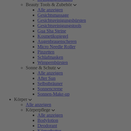
Beauty Tools & Zubehör
Alle anzeigen
Gesichtsmassage
Gesichtsreinigungsbürsten
Gesichtsreinigungstools
Gua Sha Steine
Kosmetikspiegel
Augenbrauenscheren
Micro Needle Roller
Pinzetten
Schlafmasken
Wimpernbürsten
Sonne & Schutz
Alle anzeigen
After Sun
Selbstbräuner
Sonnencreme
Sonnen-Make-up
Körper
Alle anzeigen
Körperpflege
Alle anzeigen
Bodylotion
Deodorant
Körperbutter