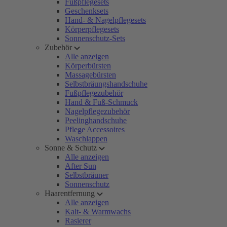
Fußpflegesets
Geschenksets
Hand- & Nagelpflegesets
Körperpflegesets
Sonnenschutz-Sets
Zubehör
Alle anzeigen
Körperbürsten
Massagebürsten
Selbstbräungshandschuhe
Fußpflegezubehör
Hand & Fuß-Schmuck
Nagelpflegezubehör
Peelinghandschuhe
Pflege Accessoires
Waschlappen
Sonne & Schutz
Alle anzeigen
After Sun
Selbstbräuner
Sonnenschutz
Haarentfernung
Alle anzeigen
Kalt- & Warmwachs
Rasierer