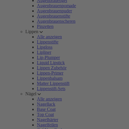
Augenbrauengel
Augenbrauenpomade
Augenbrauenpuder
Augenbrauenstifte
Augenbrauenscheren
Pinzetten
Lippen
Alle anzeigen
Lippenstifte
Lipgloss
Lipliner
Lip-Plumper
Liquid Lipstick
Lippen Zubehör
Lippen-Primer
Lippenbalsam
Matter Lippenstift
Lippenstift-Sets
Nägel
Alle anzeigen
Nagellack
Base Coat
Top Coat
Nagelhärter
Nagelfeilen