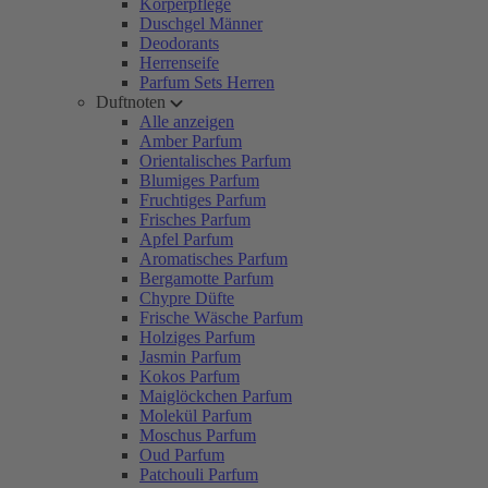
Körperpflege
Duschgel Männer
Deodorants
Herrenseife
Parfum Sets Herren
Duftnoten
Alle anzeigen
Amber Parfum
Orientalisches Parfum
Blumiges Parfum
Fruchtiges Parfum
Frisches Parfum
Apfel Parfum
Aromatisches Parfum
Bergamotte Parfum
Chypre Düfte
Frische Wäsche Parfum
Holziges Parfum
Jasmin Parfum
Kokos Parfum
Maiglöckchen Parfum
Molekül Parfum
Moschus Parfum
Oud Parfum
Patchouli Parfum