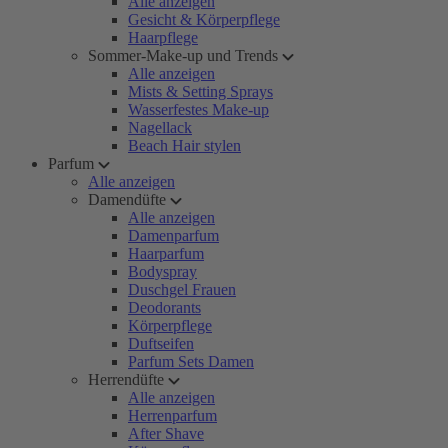
Alle anzeigen
Gesicht & Körperpflege
Haarpflege
Sommer-Make-up und Trends
Alle anzeigen
Mists & Setting Sprays
Wasserfestes Make-up
Nagellack
Beach Hair stylen
Parfum
Alle anzeigen
Damendüfte
Alle anzeigen
Damenparfum
Haarparfum
Bodyspray
Duschgel Frauen
Deodorants
Körperpflege
Duftseifen
Parfum Sets Damen
Herrendüfte
Alle anzeigen
Herrenparfum
After Shave