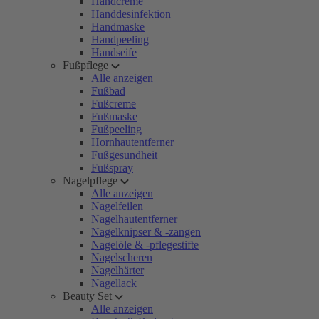
Handcreme
Handdesinfektion
Handmaske
Handpeeling
Handseife
Fußpflege
Alle anzeigen
Fußbad
Fußcreme
Fußmaske
Fußpeeling
Hornhautentferner
Fußgesundheit
Fußspray
Nagelpflege
Alle anzeigen
Nagelfeilen
Nagelhautentferner
Nagelknipser & -zangen
Nagelöle & -pflegestifte
Nagelscheren
Nagelhärter
Nagellack
Beauty Set
Alle anzeigen