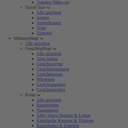
Veganes Make-up
Travel Size
Alle anzeigen
Augen
Augenbrauen
Teint
Zubehör
Männerpflege
Alle anzeigen
Gesichtspflege
Alle anzeigen
Anti-Aging
Gesichtscreme
Gesichtsreinigung
Gesichtsserum
Pflegesets
Gesichtsmasken
Gesichtspeeling
Rasur
Alle anzeigen
Rasiercreme
Nassrasierer
After Shave Balsam & Lotion
Elektrische Rasierer & Trimmer
Rasierhobel & Zubehör