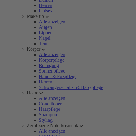
Herren
Unisex
Make-up
Alle anzeigen
Augen
Lippen
Nägel
Teint
Körper
Alle anzeigen
Körperpflege
Reinigung
Sonnenpflege
Hand- & Fußpflege
Herren
Schwangerschafts- & Babypflege
Haare
Alle anzeigen
Conditioner
Haarpflege
Shampoo
Styling
Zertifizierte Naturkosmetik
Alle anzeigen