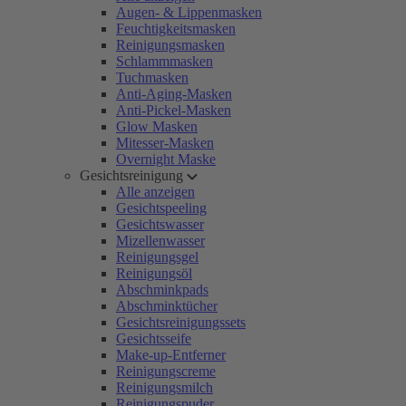
Augen- & Lippenmasken
Feuchtigkeitsmasken
Reinigungsmasken
Schlammmasken
Tuchmasken
Anti-Aging-Masken
Anti-Pickel-Masken
Glow Masken
Mitesser-Masken
Overnight Maske
Gesichtsreinigung
Alle anzeigen
Gesichtspeeling
Gesichtswasser
Mizellenwasser
Reinigungsgel
Reinigungsöl
Abschminkpads
Abschminktücher
Gesichtsreinigungssets
Gesichtsseife
Make-up-Entferner
Reinigungscreme
Reinigungsmilch
Reinigungspuder