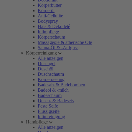
Körperbutter
Körperöl
Anti-Cellulite
Bodyspray
Hals & Dekolleté
Intimpflege
Körperschaum
Massageöle & ätherische Öle
Sauna-Öl & -Aufguss
Körperreinigung
Alle anzeigen
Duschgel
Duschöl
Duschschaum
Körperpeeling
Badesalz & Badebomben
Badeöl & -milch
Badeschaum
Dusch- & Badesets
Feste Seife
Flüssigseife
Intimreinigung
Handpflege
Alle anzeigen