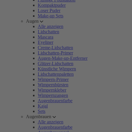
Kompaktpuder
Loser Puder
Make-up Sets
Augen
Alle anzeigen
Lidschatten
Mascara
Eyeliner
Creme-Lidschatten
Lidschatten-Primer
Augen-Make-up-Entferner
Glitzer-Lidschatten
Künstliche Wimpern
Lidschattenpaletten
Wimpern-Primer
Wimpernbürsten
Wimpernkleber
Wimpernzangen
Augenbrauenfarbe
Kajal
Sets
Augenbrauen
Alle anzeigen
Augenbrauenfarbe