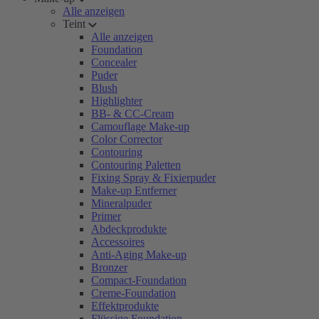
Alle anzeigen
Teint
Alle anzeigen
Foundation
Concealer
Puder
Blush
Highlighter
BB- & CC-Cream
Camouflage Make-up
Color Corrector
Contouring
Contouring Paletten
Fixing Spray & Fixierpuder
Make-up Entferner
Mineralpuder
Primer
Abdeckprodukte
Accessoires
Anti-Aging Make-up
Bronzer
Compact-Foundation
Creme-Foundation
Effektprodukte
Flüssige Foundation