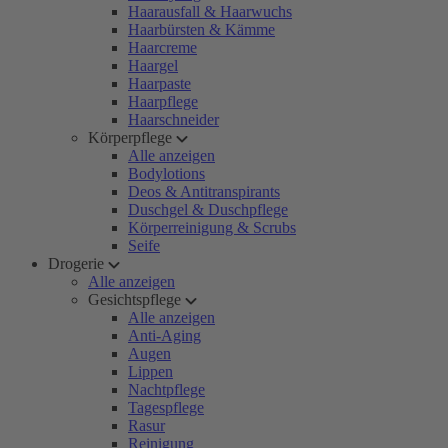
Haarausfall & Haarwuchs
Haarbürsten & Kämme
Haarcreme
Haargel
Haarpaste
Haarpflege
Haarschneider
Körperpflege
Alle anzeigen
Bodylotions
Deos & Antitranspirants
Duschgel & Duschpflege
Körperreinigung & Scrubs
Seife
Drogerie
Alle anzeigen
Gesichtspflege
Alle anzeigen
Anti-Aging
Augen
Lippen
Nachtpflege
Tagespflege
Rasur
Reinigung