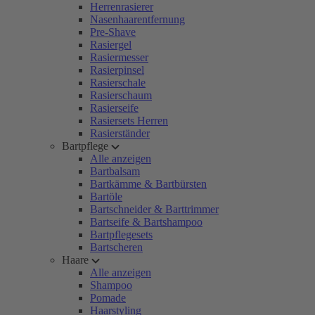
Herrenrasierer
Nasenhaarentfernung
Pre-Shave
Rasiergel
Rasiermesser
Rasierpinsel
Rasierschale
Rasierschaum
Rasierseife
Rasiersets Herren
Rasierständer
Bartpflege
Alle anzeigen
Bartbalsam
Bartkämme & Bartbürsten
Bartöle
Bartschneider & Barttrimmer
Bartseife & Bartshampoo
Bartpflegesets
Bartscheren
Haare
Alle anzeigen
Shampoo
Pomade
Haarstyling