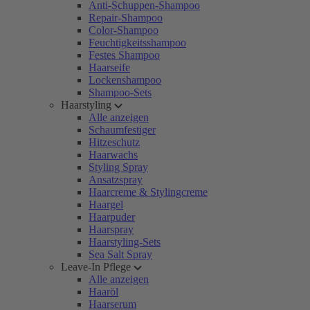
Anti-Schuppen-Shampoo
Repair-Shampoo
Color-Shampoo
Feuchtigkeitsshampoo
Festes Shampoo
Haarseife
Lockenshampoo
Shampoo-Sets
Haarstyling
Alle anzeigen
Schaumfestiger
Hitzeschutz
Haarwachs
Styling Spray
Ansatzspray
Haarcreme & Stylingcreme
Haargel
Haarpuder
Haarspray
Haarstyling-Sets
Sea Salt Spray
Leave-In Pflege
Alle anzeigen
Haaröl
Haarserum