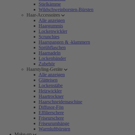
Stielkämme
Wildschweinborsten-Bürsten
Haar-Accessoires
Alle anzeigen
Haargummis
Lockenwickler
Scrunchies
Haarspangen & -klammern
Sprühflaschen
Haarnadeln
Lockenbänder
Zubehör
Haarstyling-Geräte
Alle anzeigen
Glätteisen
Lockenstäbe
Heizwickler
Haartrockner
Haarschneidemaschine
Diffusor-Fön
Effilierschere
Friseurschere
Friseurumhänge
Warmluftbürsten
Make-up