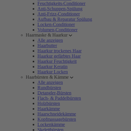
Feuchtigkeits-Conditioner
Anti-Schuppen-Spülung
Anti-Frizz-Conditioner
Aufbau & Reparatur Spülung
Locken-Conditioner
Volumen-Conditioner
Haarmaske & Haarkur
Alle anzeigen
Haarbutter
Haarkur trockenes Haar
Haarkur gefärbtes Haar
Haarkur Feuchtigkeit
Haarkur Keratin
Haarkur Locken
Haarbürsten & Kämme
Alle anzeigen
Rundbürsten
Detangler-Bürsten
Flach- & Paddelbürsten
Holzbürsten
Haarkämme
Haarschneidekämme
Kopfmassagebürsten
Lockenkämme
Skelettbürsten