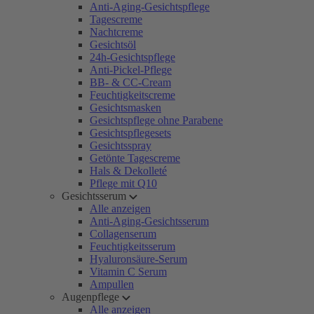
Anti-Aging-Gesichtspflege
Tagescreme
Nachtcreme
Gesichtsöl
24h-Gesichtspflege
Anti-Pickel-Pflege
BB- & CC-Cream
Feuchtigkeitscreme
Gesichtsmasken
Gesichtspflege ohne Parabene
Gesichtspflegesets
Gesichtsspray
Getönte Tagescreme
Hals & Dekolleté
Pflege mit Q10
Gesichtsserum
Alle anzeigen
Anti-Aging-Gesichtsserum
Collagenserum
Feuchtigkeitsserum
Hyaluronsäure-Serum
Vitamin C Serum
Ampullen
Augenpflege
Alle anzeigen