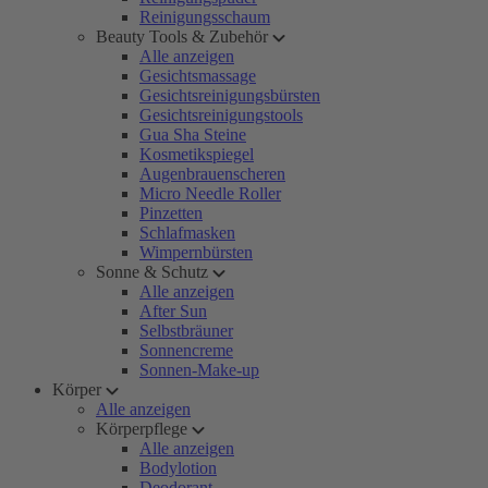
Reinigungsschaum
Beauty Tools & Zubehör
Alle anzeigen
Gesichtsmassage
Gesichtsreinigungsbürsten
Gesichtsreinigungstools
Gua Sha Steine
Kosmetikspiegel
Augenbrauenscheren
Micro Needle Roller
Pinzetten
Schlafmasken
Wimpernbürsten
Sonne & Schutz
Alle anzeigen
After Sun
Selbstbräuner
Sonnencreme
Sonnen-Make-up
Körper
Alle anzeigen
Körperpflege
Alle anzeigen
Bodylotion
Deodorant