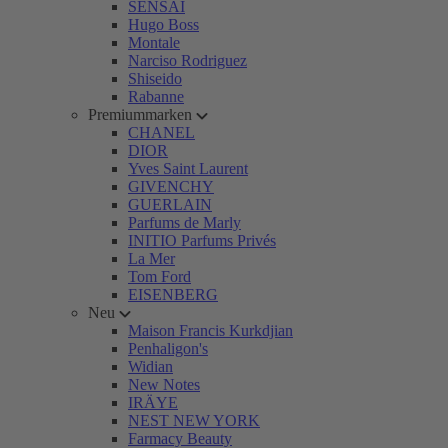
SENSAI
Hugo Boss
Montale
Narciso Rodriguez
Shiseido
Rabanne
Premiummarken
CHANEL
DIOR
Yves Saint Laurent
GIVENCHY
GUERLAIN
Parfums de Marly
INITIO Parfums Privés
La Mer
Tom Ford
EISENBERG
Neu
Maison Francis Kurkdjian
Penhaligon's
Widian
New Notes
IRÄYE
NEST NEW YORK
Farmacy Beauty