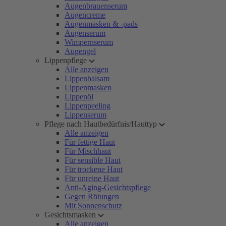
Augenbrauenserum
Augencreme
Augenmasken & -pads
Augenserum
Wimpernserum
Augengel
Lippenpflege
Alle anzeigen
Lippenbalsam
Lippenmasken
Lippenöl
Lippenpeeling
Lippenserum
Pflege nach Hautbedürfnis/Hauttyp
Alle anzeigen
Für fettige Haut
Für Mischhaut
Für sensible Haut
Für trockene Haut
Für unreine Haut
Anti-Aging-Gesichtspflege
Gegen Rötungen
Mit Sonnenschutz
Gesichtsmasken
Alle anzeigen