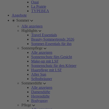
Ouai
La Prairie
TYPEBEA
Angebote
☀️ Sommer
Alle anzeigen
Highlights
Travel Essentials
Beauty-Sommertrends 2026
Sommer-Essentials für ihn
Sonnenpflege
Alle anzeigen
Sonnenschutz fürs Gesicht
Make-up mit LSF
Sonnenschutz für den Körper
Haarpflege mit LSF
After Sun
Selbstbräuner
Sommerdüfte
Alle anzeigen
Damendüfte
Herrendüfte
Bodyspray
Pflege