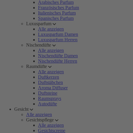
Arabisches Parfum
Französisches Parfum
Italienisches Parfum
Spanisches Parfum
Luxusparfum
Alle anzeigen
Luxusparfum Damen
Luxusparfum Herren
Nischendüfte
Alle anzeigen
Nischendüfte Damen
Nischendüfte Herren
Raumdüfte
Alle anzeigen
Duftkerzen
Duftstäbchen
Aroma Diffuser
Duftsteine
Raumsprays
Autodüfte
Gesicht
Alle anzeigen
Gesichtspflege
Alle anzeigen
Gesichtscreme