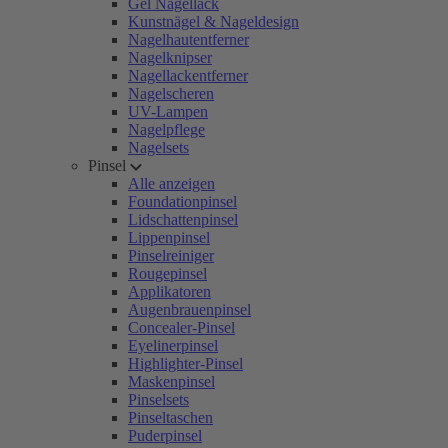
Gel Nagellack
Kunstnägel & Nageldesign
Nagelhautentferner
Nagelknipser
Nagellackentferner
Nagelscheren
UV-Lampen
Nagelpflege
Nagelsets
Pinsel
Alle anzeigen
Foundationpinsel
Lidschattenpinsel
Lippenpinsel
Pinselreiniger
Rougepinsel
Applikatoren
Augenbrauenpinsel
Concealer-Pinsel
Eyelinerpinsel
Highlighter-Pinsel
Maskenpinsel
Pinselsets
Pinseltaschen
Puderpinsel