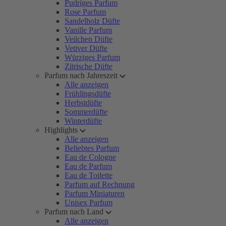
Pudriges Parfum
Rose Parfum
Sandelholz Düfte
Vanille Parfum
Veilchen Düfte
Vetiver Düfte
Würziges Parfum
Zitrische Düfte
Parfum nach Jahreszeit
Alle anzeigen
Frühlingsdüfte
Herbstdüfte
Sommerdüfte
Winterdüfte
Highlights
Alle anzeigen
Beliebtes Parfum
Eau de Cologne
Eau de Parfum
Eau de Toilette
Parfum auf Rechnung
Parfum Miniaturen
Unisex Parfum
Parfum nach Land
Alle anzeigen