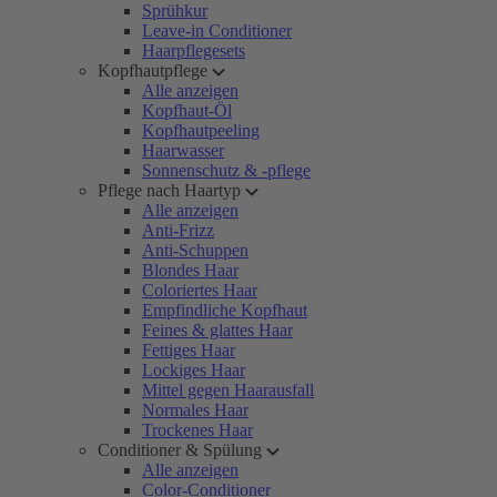
Sprühkur
Leave-in Conditioner
Haarpflegesets
Kopfhautpflege
Alle anzeigen
Kopfhaut-Öl
Kopfhautpeeling
Haarwasser
Sonnenschutz & -pflege
Pflege nach Haartyp
Alle anzeigen
Anti-Frizz
Anti-Schuppen
Blondes Haar
Coloriertes Haar
Empfindliche Kopfhaut
Feines & glattes Haar
Fettiges Haar
Lockiges Haar
Mittel gegen Haarausfall
Normales Haar
Trockenes Haar
Conditioner & Spülung
Alle anzeigen
Color-Conditioner