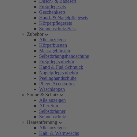
Dusch- & Badesets
Fußpflegesets
Geschenksets
Hand- & Nagelpflegesets
Körperpflegesets
Sonnenschutz-Sets
Zubehör
Alle anzeigen
Körperbürsten
Massagebürsten
Selbstbräungshandschuhe
Fußpflegezubehör
Hand & Fuß-Schmuck
Nagelpflegezubehör
Peelinghandschuhe
Pflege Accessoires
Waschlappen
Sonne & Schutz
Alle anzeigen
After Sun
Selbstbräuner
Sonnenschutz
Haarentfernung
Alle anzeigen
Kalt- & Warmwachs