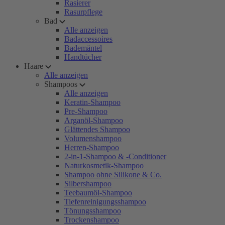
Rasierer
Rasurpflege
Bad
Alle anzeigen
Badaccessoires
Bademäntel
Handtücher
Haare
Alle anzeigen
Shampoos
Alle anzeigen
Keratin-Shampoo
Pre-Shampoo
Arganöl-Shampoo
Glättendes Shampoo
Volumenshampoo
Herren-Shampoo
2-in-1-Shampoo & -Conditioner
Naturkosmetik-Shampoo
Shampoo ohne Silikone & Co.
Silbershampoo
Teebaumöl-Shampoo
Tiefenreinigungsshampoo
Tönungsshampoo
Trockenshampoo