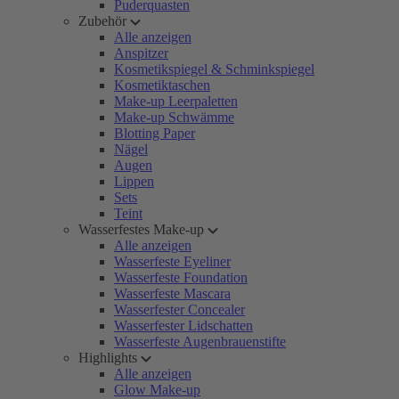
Puderquasten
Zubehör
Alle anzeigen
Anspitzer
Kosmetikspiegel & Schminkspiegel
Kosmetiktaschen
Make-up Leerpaletten
Make-up Schwämme
Blotting Paper
Nägel
Augen
Lippen
Sets
Teint
Wasserfestes Make-up
Alle anzeigen
Wasserfeste Eyeliner
Wasserfeste Foundation
Wasserfeste Mascara
Wasserfester Concealer
Wasserfester Lidschatten
Wasserfeste Augenbrauenstifte
Highlights
Alle anzeigen
Glow Make-up