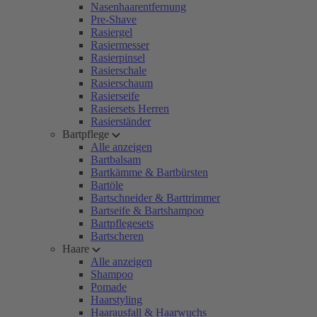
Nasenhaarentfernung
Pre-Shave
Rasiergel
Rasiermesser
Rasierpinsel
Rasierschale
Rasierschaum
Rasierseife
Rasiersets Herren
Rasierständer
Bartpflege
Alle anzeigen
Bartbalsam
Bartkämme & Bartbürsten
Bartöle
Bartschneider & Barttrimmer
Bartseife & Bartshampoo
Bartpflegesets
Bartscheren
Haare
Alle anzeigen
Shampoo
Pomade
Haarstyling
Haarausfall & Haarwuchs