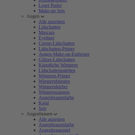
Loser Puder
Make-up Sets
Augen
Alle anzeigen
Lidschatten
Mascara
Eyeliner
Creme-Lidschatten
Lidschatten-Primer
Augen-Make-up-Entferner
Glitzer-Lidschatten
Künstliche Wimpern
Lidschattenpaletten
Wimpern-Primer
Wimpernbürsten
Wimpernkleber
Wimpernzangen
Augenbrauenfarbe
Kajal
Sets
Augenbrauen
Alle anzeigen
Augenbrauenfarbe
Augenbrauengel