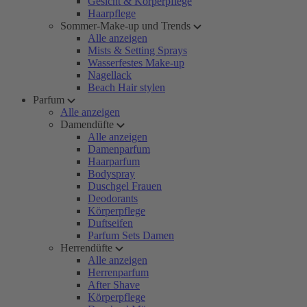
Gesicht & Körperpflege
Haarpflege
Sommer-Make-up und Trends
Alle anzeigen
Mists & Setting Sprays
Wasserfestes Make-up
Nagellack
Beach Hair stylen
Parfum
Alle anzeigen
Damendüfte
Alle anzeigen
Damenparfum
Haarparfum
Bodyspray
Duschgel Frauen
Deodorants
Körperpflege
Duftseifen
Parfum Sets Damen
Herrendüfte
Alle anzeigen
Herrenparfum
After Shave
Körperpflege