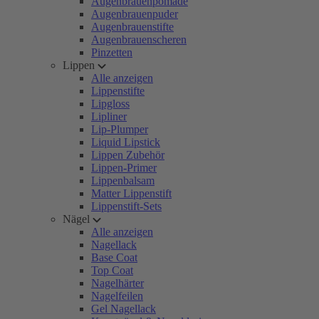
Augenbrauenpomade
Augenbrauenpuder
Augenbrauenstifte
Augenbrauenscheren
Pinzetten
Lippen
Alle anzeigen
Lippenstifte
Lipgloss
Lipliner
Lip-Plumper
Liquid Lipstick
Lippen Zubehör
Lippen-Primer
Lippenbalsam
Matter Lippenstift
Lippenstift-Sets
Nägel
Alle anzeigen
Nagellack
Base Coat
Top Coat
Nagelhärter
Nagelfeilen
Gel Nagellack