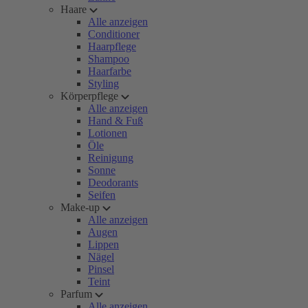
Haare
Alle anzeigen
Conditioner
Haarpflege
Shampoo
Haarfarbe
Styling
Körperpflege
Alle anzeigen
Hand & Fuß
Lotionen
Öle
Reinigung
Sonne
Deodorants
Seifen
Make-up
Alle anzeigen
Augen
Lippen
Nägel
Pinsel
Teint
Parfum
Alle anzeigen