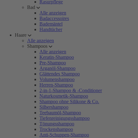
Rasurpflege
Bad
Alle anzeigen
Badaccessoires
Bademäntel
Handtücher
Haare
Alle anzeigen
Shampoos
Alle anzeigen
Keratin-Shampoo
Pre-Shampoo
Arganöl-Shampoo
Glättendes Shampoo
Volumenshampoo
Herren-Shampoo
2-in-1-Shampoo & -Conditioner
Naturkosmetik-Shampoo
Shampoo ohne Silikone & Co.
Silbershampoo
Teebaumöl-Shampoo
Tiefenreinigungsshampoo
Tönungsshampoo
Trockenshampoo
Anti-Schuppen-Shampoo