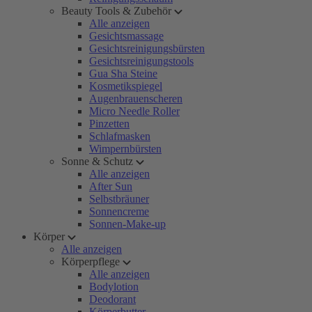
Beauty Tools & Zubehör
Alle anzeigen
Gesichtsmassage
Gesichtsreinigungsbürsten
Gesichtsreinigungstools
Gua Sha Steine
Kosmetikspiegel
Augenbrauenscheren
Micro Needle Roller
Pinzetten
Schlafmasken
Wimpernbürsten
Sonne & Schutz
Alle anzeigen
After Sun
Selbstbräuner
Sonnencreme
Sonnen-Make-up
Körper
Alle anzeigen
Körperpflege
Alle anzeigen
Bodylotion
Deodorant
Körperbutter