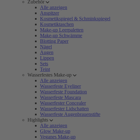
Zubehör
Alle anzeigen
Anspitzer
Kosmetikspiegel & Schminkspiegel
Kosmetiktaschen
Make-up Leerpaletten
Make-up Schwämme
Blotting Paper
Nägel
Augen
Lippen
Sets
Teint
Wasserfestes Make-up
Alle anzeigen
Wasserfeste Eyeliner
Wasserfeste Foundation
Wasserfeste Mascara
Wasserfester Concealer
Wasserfester Lidschatten
Wasserfeste Augenbrauenstifte
Highlights
Alle anzeigen
Glow Make-up
Veganes Make-up