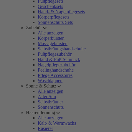
Fußpflegesets
Geschenksets
Hand- & Nagelpflegesets
Körperpflegesets
Sonnenschutz-Sets
Zubehör
Alle anzeigen
Körperbürsten
Massagebürsten
Selbstbräungshandschuhe
Fußpflegezubehör
Hand & Fuß-Schmuck
Nagelpflegezubehör
Peelinghandschuhe
Pflege Accessoires
Waschlappen
Sonne & Schutz
Alle anzeigen
After Sun
Selbstbräuner
Sonnenschutz
Haarentfernung
Alle anzeigen
Kalt- & Warmwachs
Rasierer