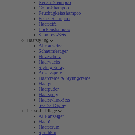
Repair-Shampoo
Color-Shampoo
Feuchtigkeitsshampoo
Festes Shampoo
Haarseife
Lockenshampoo
Shampoo-Sets
Haarstyling
Alle anzeigen
Schaumfestiger
Hitzeschutz
Haarwachs
Styling Spray
Ansatzspray
Haarcreme & Stylingcreme
Haargel
Haarpuder
Haarspray
Haarstyling-Sets
Sea Salt Spray
Leave-In Pflege
Alle anzeigen
Haaröl
Haarserum
Sprühkur