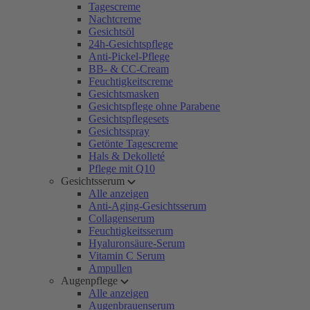
Tagescreme
Nachtcreme
Gesichtsöl
24h-Gesichtspflege
Anti-Pickel-Pflege
BB- & CC-Cream
Feuchtigkeitscreme
Gesichtsmasken
Gesichtspflege ohne Parabene
Gesichtspflegesets
Gesichtsspray
Getönte Tagescreme
Hals & Dekolleté
Pflege mit Q10
Gesichtsserum
Alle anzeigen
Anti-Aging-Gesichtsserum
Collagenserum
Feuchtigkeitsserum
Hyaluronsäure-Serum
Vitamin C Serum
Ampullen
Augenpflege
Alle anzeigen
Augenbrauenserum