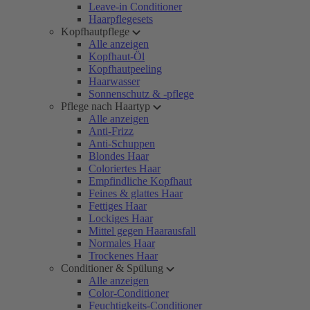
Leave-in Conditioner
Haarpflegesets
Kopfhautpflege
Alle anzeigen
Kopfhaut-Öl
Kopfhautpeeling
Haarwasser
Sonnenschutz & -pflege
Pflege nach Haartyp
Alle anzeigen
Anti-Frizz
Anti-Schuppen
Blondes Haar
Coloriertes Haar
Empfindliche Kopfhaut
Feines & glattes Haar
Fettiges Haar
Lockiges Haar
Mittel gegen Haarausfall
Normales Haar
Trockenes Haar
Conditioner & Spülung
Alle anzeigen
Color-Conditioner
Feuchtigkeits-Conditioner