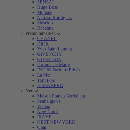
SENSAI
Hugo Boss
Montale
Narciso Rodriguez
Shiseido
Rabanne
Premiummarken
CHANEL
DIOR
Yves Saint Laurent
GIVENCHY
GUERLAIN
Parfums de Marly
INITIO Parfums Privés
La Mer
Tom Ford
EISENBERG
Neu
Maison Francis Kurkdjian
Penhaligon's
Widian
New Notes
IRÄYE
NEST NEW YORK
Ouai