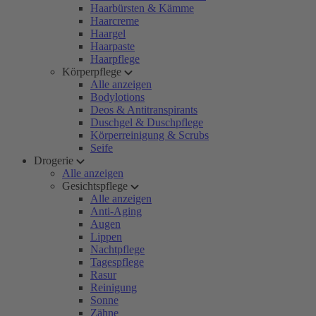
Haarbürsten & Kämme
Haarcreme
Haargel
Haarpaste
Haarpflege
Körperpflege
Alle anzeigen
Bodylotions
Deos & Antitranspirants
Duschgel & Duschpflege
Körperreinigung & Scrubs
Seife
Drogerie
Alle anzeigen
Gesichtspflege
Alle anzeigen
Anti-Aging
Augen
Lippen
Nachtpflege
Tagespflege
Rasur
Reinigung
Sonne
Zähne