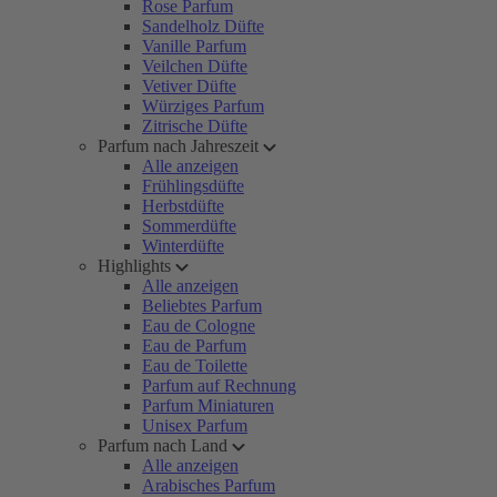
Rose Parfum
Sandelholz Düfte
Vanille Parfum
Veilchen Düfte
Vetiver Düfte
Würziges Parfum
Zitrische Düfte
Parfum nach Jahreszeit
Alle anzeigen
Frühlingsdüfte
Herbstdüfte
Sommerdüfte
Winterdüfte
Highlights
Alle anzeigen
Beliebtes Parfum
Eau de Cologne
Eau de Parfum
Eau de Toilette
Parfum auf Rechnung
Parfum Miniaturen
Unisex Parfum
Parfum nach Land
Alle anzeigen
Arabisches Parfum