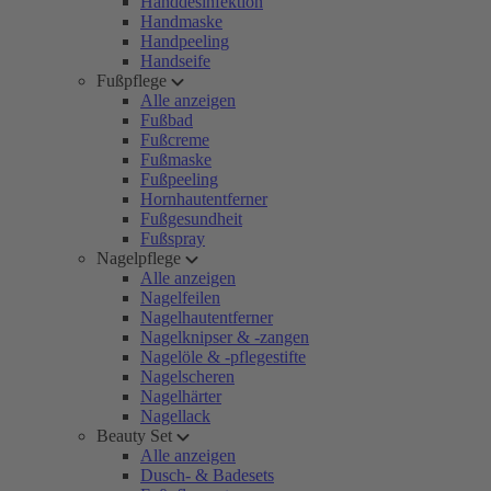
Handdesinfektion
Handmaske
Handpeeling
Handseife
Fußpflege
Alle anzeigen
Fußbad
Fußcreme
Fußmaske
Fußpeeling
Hornhautentferner
Fußgesundheit
Fußspray
Nagelpflege
Alle anzeigen
Nagelfeilen
Nagelhautentferner
Nagelknipser & -zangen
Nagelöle & -pflegestifte
Nagelscheren
Nagelhärter
Nagellack
Beauty Set
Alle anzeigen
Dusch- & Badesets