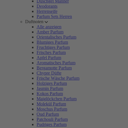
Duschgel Männer
Deodorants
Herrenseife
Parfum Sets Herren
Duftnoten
Alle anzeigen
Amber Parfum
Orientalisches Parfum
Blumiges Parfum
Fruchtiges Parfum
Frisches Parfum
Apfel Parfum
Aromatisches Parfum
Bergamotte Parfum
Chypre Düfte
Frische Wäsche Parfum
Holziges Parfum
Jasmin Parfum
Kokos Parfum
Maiglöckchen Parfum
Molekül Parfum
Moschus Parfum
Oud Parfum
Patchouli Parfum
Pudriges Parfum