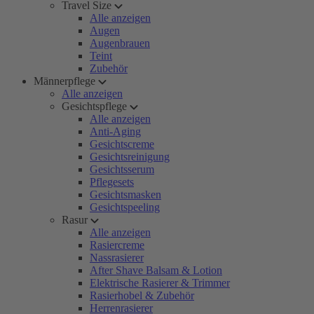
Travel Size
Alle anzeigen
Augen
Augenbrauen
Teint
Zubehör
Männerpflege
Alle anzeigen
Gesichtspflege
Alle anzeigen
Anti-Aging
Gesichtscreme
Gesichtsreinigung
Gesichtsserum
Pflegesets
Gesichtsmasken
Gesichtspeeling
Rasur
Alle anzeigen
Rasiercreme
Nassrasierer
After Shave Balsam & Lotion
Elektrische Rasierer & Trimmer
Rasierhobel & Zubehör
Herrenrasierer