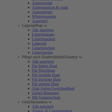
Augencreme
Augenmasken & -pads
Augenserum
Wimpernserum
Augengel
Lippenpflege
Alle anzeigen
Lippenbalsam
Lippenmasken
Lippenöl
Lippenpeeling
Lippenserum
Pflege nach Hautbedürfnis/Hauttyp
Alle anzeigen
Für fettige Haut
Für Mischhaut
Für sensible Haut
Für trockene Haut
Für unreine Haut
Anti-Aging-Gesichtspflege
Gegen Rötungen
Mit Sonnenschutz
Gesichtsmasken
Alle anzeigen
Augen- & Lippenmasken