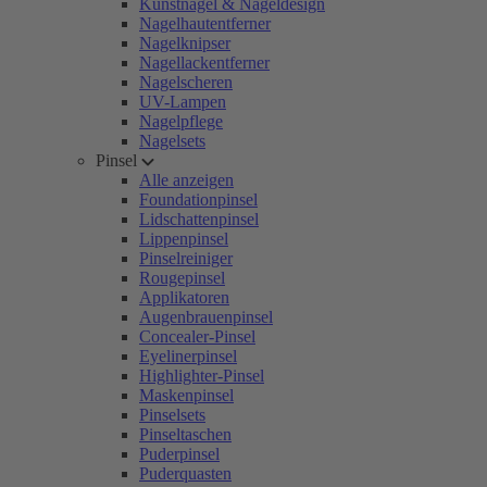
Kunstnägel & Nageldesign
Nagelhautentferner
Nagelknipser
Nagellackentferner
Nagelscheren
UV-Lampen
Nagelpflege
Nagelsets
Pinsel
Alle anzeigen
Foundationpinsel
Lidschattenpinsel
Lippenpinsel
Pinselreiniger
Rougepinsel
Applikatoren
Augenbrauenpinsel
Concealer-Pinsel
Eyelinerpinsel
Highlighter-Pinsel
Maskenpinsel
Pinselsets
Pinseltaschen
Puderpinsel
Puderquasten