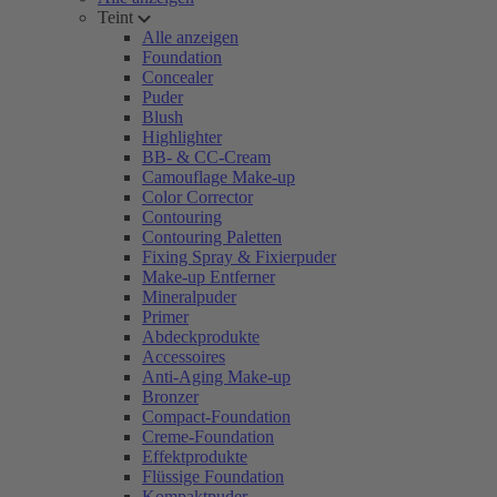
Teint
Alle anzeigen
Foundation
Concealer
Puder
Blush
Highlighter
BB- & CC-Cream
Camouflage Make-up
Color Corrector
Contouring
Contouring Paletten
Fixing Spray & Fixierpuder
Make-up Entferner
Mineralpuder
Primer
Abdeckprodukte
Accessoires
Anti-Aging Make-up
Bronzer
Compact-Foundation
Creme-Foundation
Effektprodukte
Flüssige Foundation
Kompaktpuder