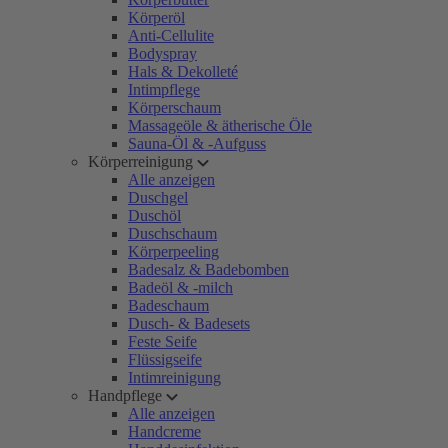
Körperöl
Anti-Cellulite
Bodyspray
Hals & Dekolleté
Intimpflege
Körperschaum
Massageöle & ätherische Öle
Sauna-Öl & -Aufguss
Körperreinigung
Alle anzeigen
Duschgel
Duschöl
Duschschaum
Körperpeeling
Badesalz & Badebomben
Badeöl & -milch
Badeschaum
Dusch- & Badesets
Feste Seife
Flüssigseife
Intimreinigung
Handpflege
Alle anzeigen
Handcreme