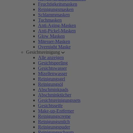
Feuchtigkeitsmasken
Reinigungsmasken
Schlammmasken
Tuchmasken
Anti-Aging-Masken
Anti-Pickel-Masken
Glow Masken
Mitesser-Masken
Overnight Maske
Gesichtsreinigung
Alle anzeigen
Gesichtspeeling
Gesichtswasser
Mizellenwasser
Reinigungsgel
Reinigungsöl
Abschminkpads
Abschminktücher
Gesichtsreinigungssets
Gesichtsseife
Make-up-Entferner
Reinigungscreme
Reinigungsmilch
Reinigungspuder
Reinigungsschaum