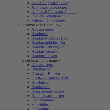
Anti-Schuppen-Spülung
Anti-Frizz-Conditioner
Aufbau & Reparatur Spülung
Locken-Conditioner
Volumen-Conditioner
Haarmaske & Haarkur
Alle anzeigen
Haarbutter
Haarkur trockenes Haar
Haarkur gefärbtes Haar
Haarkur Feuchtigkeit
Haarkur Keratin
Haarkur Locken
Haarbürsten & Kämme
Alle anzeigen
Rundbürsten
Detangler-Bürsten
Flach- & Paddelbürsten
Holzbürsten
Haarkämme
Haarschneidekämme
Kopfmassagebürsten
Lockenkämme
Skelettbürsten
Stielkämme