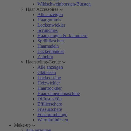
Wildschweinborsten-Bürsten
Haar-Accessoires
Alle anzeigen
Haargummis
Lockenwickler
Scrunchies
Haarspangen & -klammern
Sprühflaschen
Haarnadeln
Lockenbänder
Zubehör
Haarstyling-Geräte
Alle anzeigen
Glätteisen
Lockenstäbe
Heizwickler
Haartrockner
Haarschneidemaschine
Diffusor-Fön
Effilierschere
Friseurschere
Friseurumhänge
Warmluftbürsten
Make-up
Alle anzeigen