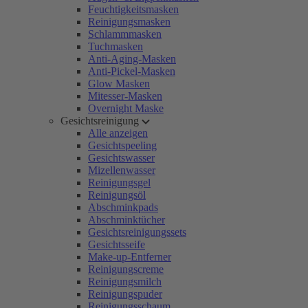
Feuchtigkeitsmasken
Reinigungsmasken
Schlammmasken
Tuchmasken
Anti-Aging-Masken
Anti-Pickel-Masken
Glow Masken
Mitesser-Masken
Overnight Maske
Gesichtsreinigung
Alle anzeigen
Gesichtspeeling
Gesichtswasser
Mizellenwasser
Reinigungsgel
Reinigungsöl
Abschminkpads
Abschminktücher
Gesichtsreinigungssets
Gesichtsseife
Make-up-Entferner
Reinigungscreme
Reinigungsmilch
Reinigungspuder
Reinigungsschaum