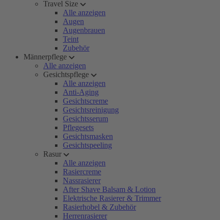
Travel Size
Alle anzeigen
Augen
Augenbrauen
Teint
Zubehör
Männerpflege
Alle anzeigen
Gesichtspflege
Alle anzeigen
Anti-Aging
Gesichtscreme
Gesichtsreinigung
Gesichtsserum
Pflegesets
Gesichtsmasken
Gesichtspeeling
Rasur
Alle anzeigen
Rasiercreme
Nassrasierer
After Shave Balsam & Lotion
Elektrische Rasierer & Trimmer
Rasierhobel & Zubehör
Herrenrasierer