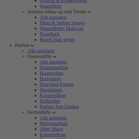
Gesicht & Körperpflege
Haarpflege
Sommer-Make-up und Trends
Alle anzeigen
Mists & Setting Sprays
Wasserfestes Make-up
Nagellack
Beach Hair stylen
Parfum
Alle anzeigen
Damendüfte
Alle anzeigen
Damenparfum
Haarparfum
Bodyspray
Duschgel Frauen
Deodorants
Körperpflege
Duftseifen
Parfum Sets Damen
Herrendüfte
Alle anzeigen
Herrenparfum
After Shave
Körperpflege