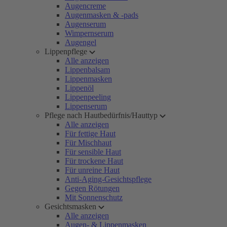
Augencreme
Augenmasken & -pads
Augenserum
Wimpernserum
Augengel
Lippenpflege
Alle anzeigen
Lippenbalsam
Lippenmasken
Lippenöl
Lippenpeeling
Lippenserum
Pflege nach Hautbedürfnis/Hauttyp
Alle anzeigen
Für fettige Haut
Für Mischhaut
Für sensible Haut
Für trockene Haut
Für unreine Haut
Anti-Aging-Gesichtspflege
Gegen Rötungen
Mit Sonnenschutz
Gesichtsmasken
Alle anzeigen
Augen- & Lippenmasken