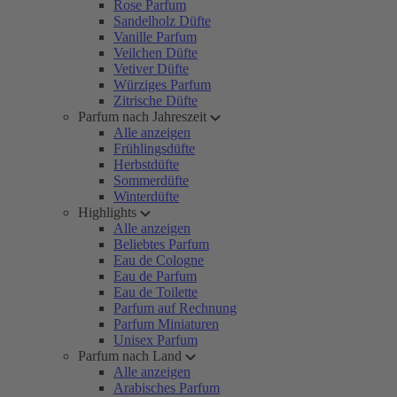
Rose Parfum
Sandelholz Düfte
Vanille Parfum
Veilchen Düfte
Vetiver Düfte
Würziges Parfum
Zitrische Düfte
Parfum nach Jahreszeit
Alle anzeigen
Frühlingsdüfte
Herbstdüfte
Sommerdüfte
Winterdüfte
Highlights
Alle anzeigen
Beliebtes Parfum
Eau de Cologne
Eau de Parfum
Eau de Toilette
Parfum auf Rechnung
Parfum Miniaturen
Unisex Parfum
Parfum nach Land
Alle anzeigen
Arabisches Parfum