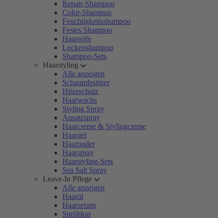
Repair-Shampoo
Color-Shampoo
Feuchtigkeitsshampoo
Festes Shampoo
Haarseife
Lockenshampoo
Shampoo-Sets
Haarstyling
Alle anzeigen
Schaumfestiger
Hitzeschutz
Haarwachs
Styling Spray
Ansatzspray
Haarcreme & Stylingcreme
Haargel
Haarpuder
Haarspray
Haarstyling-Sets
Sea Salt Spray
Leave-In Pflege
Alle anzeigen
Haaröl
Haarserum
Sprühkur