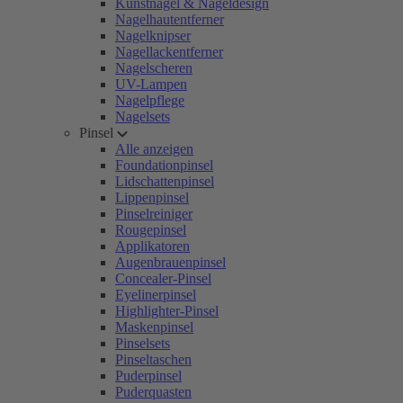
Kunstnägel & Nageldesign
Nagelhautentferner
Nagelknipser
Nagellackentferner
Nagelscheren
UV-Lampen
Nagelpflege
Nagelsets
Pinsel
Alle anzeigen
Foundationpinsel
Lidschattenpinsel
Lippenpinsel
Pinselreiniger
Rougepinsel
Applikatoren
Augenbrauenpinsel
Concealer-Pinsel
Eyelinerpinsel
Highlighter-Pinsel
Maskenpinsel
Pinselsets
Pinseltaschen
Puderpinsel
Puderquasten