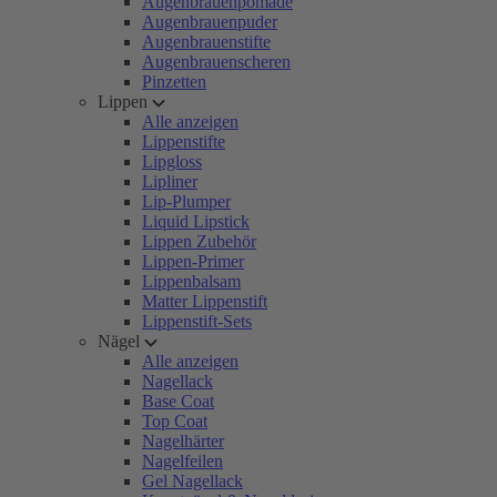
Augenbrauenpomade
Augenbrauenpuder
Augenbrauenstifte
Augenbrauenscheren
Pinzetten
Lippen
Alle anzeigen
Lippenstifte
Lipgloss
Lipliner
Lip-Plumper
Liquid Lipstick
Lippen Zubehör
Lippen-Primer
Lippenbalsam
Matter Lippenstift
Lippenstift-Sets
Nägel
Alle anzeigen
Nagellack
Base Coat
Top Coat
Nagelhärter
Nagelfeilen
Gel Nagellack