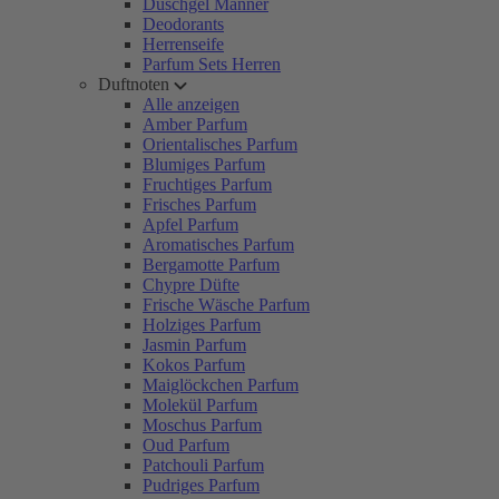
Duschgel Männer
Deodorants
Herrenseife
Parfum Sets Herren
Duftnoten
Alle anzeigen
Amber Parfum
Orientalisches Parfum
Blumiges Parfum
Fruchtiges Parfum
Frisches Parfum
Apfel Parfum
Aromatisches Parfum
Bergamotte Parfum
Chypre Düfte
Frische Wäsche Parfum
Holziges Parfum
Jasmin Parfum
Kokos Parfum
Maiglöckchen Parfum
Molekül Parfum
Moschus Parfum
Oud Parfum
Patchouli Parfum
Pudriges Parfum