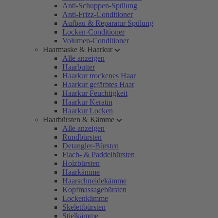
Anti-Schuppen-Spülung
Anti-Frizz-Conditioner
Aufbau & Reparatur Spülung
Locken-Conditioner
Volumen-Conditioner
Haarmaske & Haarkur
Alle anzeigen
Haarbutter
Haarkur trockenes Haar
Haarkur gefärbtes Haar
Haarkur Feuchtigkeit
Haarkur Keratin
Haarkur Locken
Haarbürsten & Kämme
Alle anzeigen
Rundbürsten
Detangler-Bürsten
Flach- & Paddelbürsten
Holzbürsten
Haarkämme
Haarschneidekämme
Kopfmassagebürsten
Lockenkämme
Skelettbürsten
Stielkämme