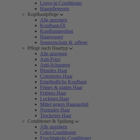
Leave-in Conditioner
Haarpflegesets
Kopfhautpflege
Alle anzeigen
Kopfhaut-Öl
Kopfhautpeeling
Haarwasser
Sonnenschutz & -pflege
Pflege nach Haartyp
Alle anzeigen
Anti-Frizz
Anti-Schuppen
Blondes Haar
Coloriertes Haar
Empfindliche Kopfhaut
Feines & glattes Haar
Fettiges Haar
Lockiges Haar
Mittel gegen Haarausfall
Normales Haar
Trockenes Haar
Conditioner & Spülung
Alle anzeigen
Color-Conditioner
Feuchtigkeits-Conditioner