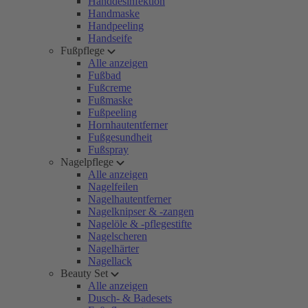
Handdesinfektion
Handmaske
Handpeeling
Handseife
Fußpflege
Alle anzeigen
Fußbad
Fußcreme
Fußmaske
Fußpeeling
Hornhautentferner
Fußgesundheit
Fußspray
Nagelpflege
Alle anzeigen
Nagelfeilen
Nagelhautentferner
Nagelknipser & -zangen
Nagelöle & -pflegestifte
Nagelscheren
Nagelhärter
Nagellack
Beauty Set
Alle anzeigen
Dusch- & Badesets