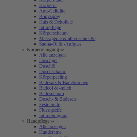
Körperöl
Anti-Cellulite
Bodyspray
Hals & Dekolleté
Intimpflege
Körperschaum
Massageöle & ätherische Öle
Sauna-Öl & -Aufguss
Körperreinigung
Alle anzeigen
Duschgel
Duschöl
Duschschaum
Körperpeeling
Badesalz & Badebomben
Badeöl & -milch
Badeschaum
Dusch- & Badesets
Feste Seife
Flüssigseife
Intimreinigung
Handpflege
Alle anzeigen
Handcreme