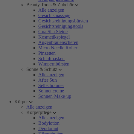
Beauty Tools & Zubehör
Alle anzeigen
Gesichtsmassage
Gesichtsreinigungsbürsten
Gesichtsreinigungstools
Gua Sha Steine
Kosmetikspiegel
Augenbrauenscheren
Micro Needle Roller
Pinzetten
Schlafmasken
Wimpernbürsten
Sonne & Schutz
Alle anzeigen
After Sun
Selbstbräuner
Sonnencreme
Sonnen-Make-up
Körper
Alle anzeigen
Körperpflege
Alle anzeigen
Bodylotion
Deodorant
Körperbutter