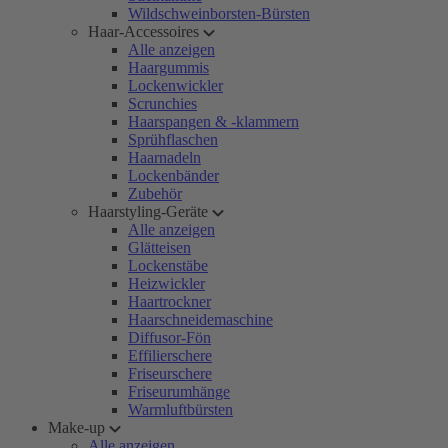
Wildschweinborsten-Bürsten
Haar-Accessoires
Alle anzeigen
Haargummis
Lockenwickler
Scrunchies
Haarspangen & -klammern
Sprühflaschen
Haarnadeln
Lockenbänder
Zubehör
Haarstyling-Geräte
Alle anzeigen
Glätteisen
Lockenstäbe
Heizwickler
Haartrockner
Haarschneidemaschine
Diffusor-Fön
Effilierschere
Friseurschere
Friseurumhänge
Warmluftbürsten
Make-up
Alle anzeigen