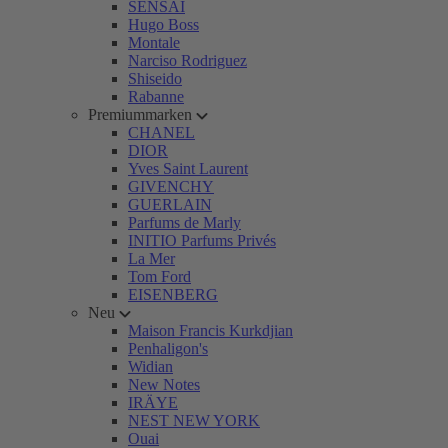
SENSAI
Hugo Boss
Montale
Narciso Rodriguez
Shiseido
Rabanne
Premiummarken
CHANEL
DIOR
Yves Saint Laurent
GIVENCHY
GUERLAIN
Parfums de Marly
INITIO Parfums Privés
La Mer
Tom Ford
EISENBERG
Neu
Maison Francis Kurkdjian
Penhaligon's
Widian
New Notes
IRÄYE
NEST NEW YORK
Ouai