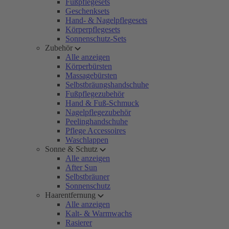
Fußpflegesets
Geschenksets
Hand- & Nagelpflegesets
Körperpflegesets
Sonnenschutz-Sets
Zubehör
Alle anzeigen
Körperbürsten
Massagebürsten
Selbstbräungshandschuhe
Fußpflegezubehör
Hand & Fuß-Schmuck
Nagelpflegezubehör
Peelinghandschuhe
Pflege Accessoires
Waschlappen
Sonne & Schutz
Alle anzeigen
After Sun
Selbstbräuner
Sonnenschutz
Haarentfernung
Alle anzeigen
Kalt- & Warmwachs
Rasierer