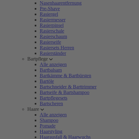
Nasenhaarentfernung
Pre-Shave
Rasiergel
Rasiermesser
Rasierpinsel
Rasierschale
Rasierschaum
Rasierseife
Rasiersets Herren
Rasierständer
Bartpflege
Alle anzeigen
Bartbalsam
Bartkämme & Bartbürsten
Bartöle
Bartschneider & Barttrimmer
Bartseife & Bartshampoo
Bartpflegesets
Bartscheren
Haare
Alle anzeigen
Shampoo
Pomade
Haarstyling
Haarausfall & Haarwuchs