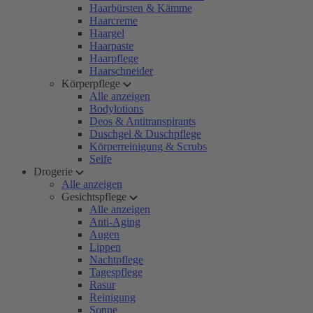
Haarbürsten & Kämme
Haarcreme
Haargel
Haarpaste
Haarpflege
Haarschneider
Körperpflege
Alle anzeigen
Bodylotions
Deos & Antitranspirants
Duschgel & Duschpflege
Körperreinigung & Scrubs
Seife
Drogerie
Alle anzeigen
Gesichtspflege
Alle anzeigen
Anti-Aging
Augen
Lippen
Nachtpflege
Tagespflege
Rasur
Reinigung
Sonne