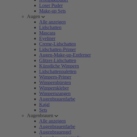
Loser Puder
Make-up Sets
Augen
Alle anzeigen
Lidschatten
Mascara
Eyeliner
Creme-Lidschatten
Lidschatten-Primer
Augen-Make-up-Entferner
Glitzer-Lidschatten
Künstliche Wimpern
Lidschattenpaletten
Wimpern-Primer
Wimpernbürsten
Wimpernkleber
Wimpernzangen
Augenbrauenfarbe
Kajal
Sets
Augenbrauen
Alle anzeigen
Augenbrauenfarbe
Augenbrauengel