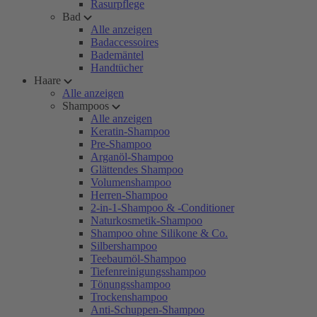
Rasurpflege
Bad
Alle anzeigen
Badaccessoires
Bademäntel
Handtücher
Haare
Alle anzeigen
Shampoos
Alle anzeigen
Keratin-Shampoo
Pre-Shampoo
Arganöl-Shampoo
Glättendes Shampoo
Volumenshampoo
Herren-Shampoo
2-in-1-Shampoo & -Conditioner
Naturkosmetik-Shampoo
Shampoo ohne Silikone & Co.
Silbershampoo
Teebaumöl-Shampoo
Tiefenreinigungsshampoo
Tönungsshampoo
Trockenshampoo
Anti-Schuppen-Shampoo