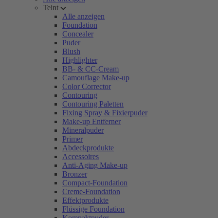
Teint
Alle anzeigen
Foundation
Concealer
Puder
Blush
Highlighter
BB- & CC-Cream
Camouflage Make-up
Color Corrector
Contouring
Contouring Paletten
Fixing Spray & Fixierpuder
Make-up Entferner
Mineralpuder
Primer
Abdeckprodukte
Accessoires
Anti-Aging Make-up
Bronzer
Compact-Foundation
Creme-Foundation
Effektprodukte
Flüssige Foundation
Kompaktpuder