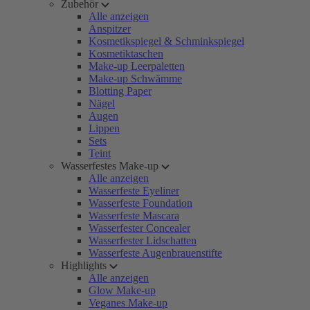
Zubehör
Alle anzeigen
Anspitzer
Kosmetikspiegel & Schminkspiegel
Kosmetiktaschen
Make-up Leerpaletten
Make-up Schwämme
Blotting Paper
Nägel
Augen
Lippen
Sets
Teint
Wasserfestes Make-up
Alle anzeigen
Wasserfeste Eyeliner
Wasserfeste Foundation
Wasserfeste Mascara
Wasserfester Concealer
Wasserfester Lidschatten
Wasserfeste Augenbrauenstifte
Highlights
Alle anzeigen
Glow Make-up
Veganes Make-up