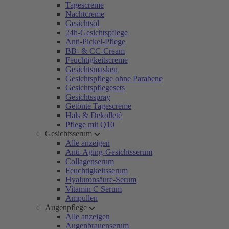
Tagescreme
Nachtcreme
Gesichtsöl
24h-Gesichtspflege
Anti-Pickel-Pflege
BB- & CC-Cream
Feuchtigkeitscreme
Gesichtsmasken
Gesichtspflege ohne Parabene
Gesichtspflegesets
Gesichtsspray
Getönte Tagescreme
Hals & Dekolleté
Pflege mit Q10
Gesichtsserum
Alle anzeigen
Anti-Aging-Gesichtsserum
Collagenserum
Feuchtigkeitsserum
Hyaluronsäure-Serum
Vitamin C Serum
Ampullen
Augenpflege
Alle anzeigen
Augenbrauenserum