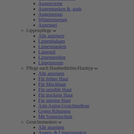
Augencreme
Augenmasken & -pads
Augenserum
Wimpernserum
Augengel
Lippenpflege
Alle anzeigen
Lippenbalsam
Lippenmasken
Lippenöl
Lippenpeeling
Lippenserum
Pflege nach Hautbedürfnis/Hauttyp
Alle anzeigen
Für fettige Haut
Für Mischhaut
Für sensible Haut
Für trockene Haut
Für unreine Haut
Anti-Aging-Gesichtspflege
Gegen Rötungen
Mit Sonnenschutz
Gesichtsmasken
Alle anzeigen
Augen- & Lippenmasken