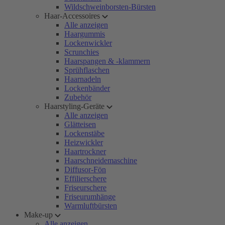
Wildschweinborsten-Bürsten
Haar-Accessoires
Alle anzeigen
Haargummis
Lockenwickler
Scrunchies
Haarspangen & -klammern
Sprühflaschen
Haarnadeln
Lockenbänder
Zubehör
Haarstyling-Geräte
Alle anzeigen
Glätteisen
Lockenstäbe
Heizwickler
Haartrockner
Haarschneidemaschine
Diffusor-Fön
Effilierschere
Friseurschere
Friseurumhänge
Warmluftbürsten
Make-up
Alle anzeigen