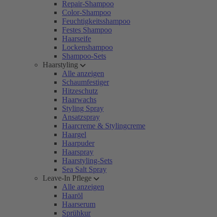
Repair-Shampoo
Color-Shampoo
Feuchtigkeitsshampoo
Festes Shampoo
Haarseife
Lockenshampoo
Shampoo-Sets
Haarstyling
Alle anzeigen
Schaumfestiger
Hitzeschutz
Haarwachs
Styling Spray
Ansatzspray
Haarcreme & Stylingcreme
Haargel
Haarpuder
Haarspray
Haarstyling-Sets
Sea Salt Spray
Leave-In Pflege
Alle anzeigen
Haaröl
Haarserum
Sprühkur