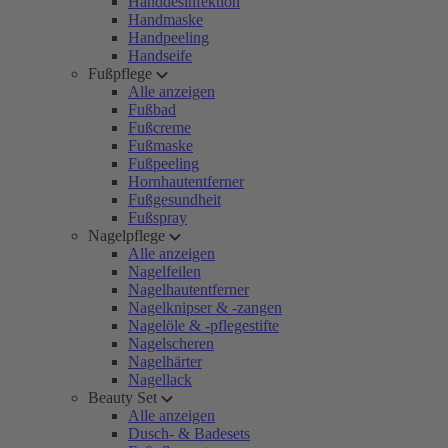
Handdesinfektion
Handmaske
Handpeeling
Handseife
Fußpflege
Alle anzeigen
Fußbad
Fußcreme
Fußmaske
Fußpeeling
Hornhautentferner
Fußgesundheit
Fußspray
Nagelpflege
Alle anzeigen
Nagelfeilen
Nagelhautentferner
Nagelknipser & -zangen
Nagelöle & -pflegestifte
Nagelscheren
Nagelhärter
Nagellack
Beauty Set
Alle anzeigen
Dusch- & Badesets