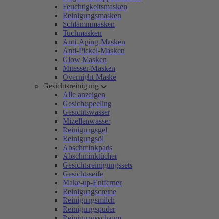
Feuchtigkeitsmasken
Reinigungsmasken
Schlammmasken
Tuchmasken
Anti-Aging-Masken
Anti-Pickel-Masken
Glow Masken
Mitesser-Masken
Overnight Maske
Gesichtsreinigung
Alle anzeigen
Gesichtspeeling
Gesichtswasser
Mizellenwasser
Reinigungsgel
Reinigungsöl
Abschminkpads
Abschminktücher
Gesichtsreinigungssets
Gesichtsseife
Make-up-Entferner
Reinigungscreme
Reinigungsmilch
Reinigungspuder
Reinigungsschaum