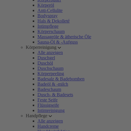
Körperöl
Anti-Cellulite
Bodyspray
Hals & Dekolleté
Intimpflege
Körperschaum
Massageöle & ätherische Öle
Sauna-Öl & -Aufguss
Körperreinigung
Alle anzeigen
Duschgel
Duschöl
Duschschaum
Körperpeeling
Badesalz & Badebomben
Badeöl & -milch
Badeschaum
Dusch- & Badesets
Feste Seife
Flüssigseife
Intimreinigung
Handpflege
Alle anzeigen
Handcreme