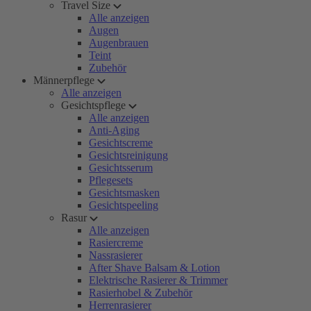
Travel Size
Alle anzeigen
Augen
Augenbrauen
Teint
Zubehör
Männerpflege
Alle anzeigen
Gesichtspflege
Alle anzeigen
Anti-Aging
Gesichtscreme
Gesichtsreinigung
Gesichtsserum
Pflegesets
Gesichtsmasken
Gesichtspeeling
Rasur
Alle anzeigen
Rasiercreme
Nassrasierer
After Shave Balsam & Lotion
Elektrische Rasierer & Trimmer
Rasierhobel & Zubehör
Herrenrasierer