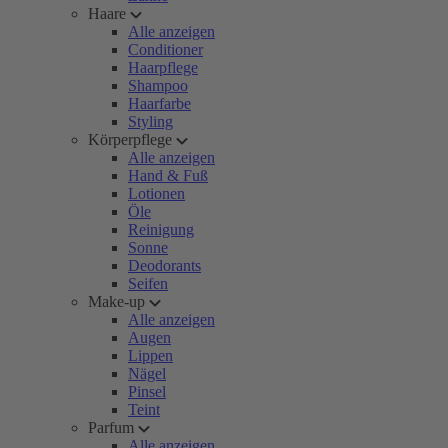
Haare
Alle anzeigen
Conditioner
Haarpflege
Shampoo
Haarfarbe
Styling
Körperpflege
Alle anzeigen
Hand & Fuß
Lotionen
Öle
Reinigung
Sonne
Deodorants
Seifen
Make-up
Alle anzeigen
Augen
Lippen
Nägel
Pinsel
Teint
Parfum
Alle anzeigen