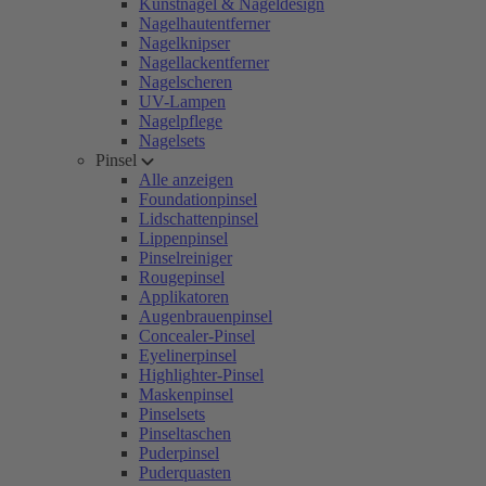
Kunstnägel & Nageldesign
Nagelhautentferner
Nagelknipser
Nagellackentferner
Nagelscheren
UV-Lampen
Nagelpflege
Nagelsets
Pinsel
Alle anzeigen
Foundationpinsel
Lidschattenpinsel
Lippenpinsel
Pinselreiniger
Rougepinsel
Applikatoren
Augenbrauenpinsel
Concealer-Pinsel
Eyelinerpinsel
Highlighter-Pinsel
Maskenpinsel
Pinselsets
Pinseltaschen
Puderpinsel
Puderquasten