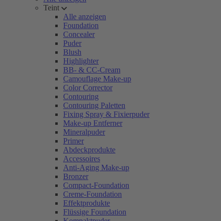
Teint
Alle anzeigen
Foundation
Concealer
Puder
Blush
Highlighter
BB- & CC-Cream
Camouflage Make-up
Color Corrector
Contouring
Contouring Paletten
Fixing Spray & Fixierpuder
Make-up Entferner
Mineralpuder
Primer
Abdeckprodukte
Accessoires
Anti-Aging Make-up
Bronzer
Compact-Foundation
Creme-Foundation
Effektprodukte
Flüssige Foundation
Kompaktpuder