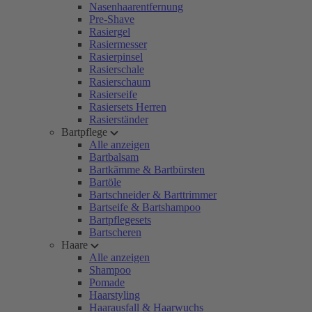
Nasenhaarentfernung
Pre-Shave
Rasiergel
Rasiermesser
Rasierpinsel
Rasierschale
Rasierschaum
Rasierseife
Rasiersets Herren
Rasierständer
Bartpflege
Alle anzeigen
Bartbalsam
Bartkämme & Bartbürsten
Bartöle
Bartschneider & Barttrimmer
Bartseife & Bartshampoo
Bartpflegesets
Bartscheren
Haare
Alle anzeigen
Shampoo
Pomade
Haarstyling
Haarausfall & Haarwuchs