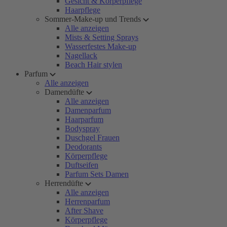
Gesicht & Körperpflege
Haarpflege
Sommer-Make-up und Trends
Alle anzeigen
Mists & Setting Sprays
Wasserfestes Make-up
Nagellack
Beach Hair stylen
Parfum
Alle anzeigen
Damendüfte
Alle anzeigen
Damenparfum
Haarparfum
Bodyspray
Duschgel Frauen
Deodorants
Körperpflege
Duftseifen
Parfum Sets Damen
Herrendüfte
Alle anzeigen
Herrenparfum
After Shave
Körperpflege