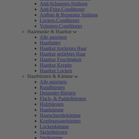
Anti-Schuppen-Spülung
Anti-Frizz-Conditioner
Aufbau & Reparatur Spülung
Locken-Conditioner
Volumen-Conditioner
Haarmaske & Haarkur
Alle anzeigen
Haarbutter
Haarkur trockenes Haar
Haarkur gefärbtes Haar
Haarkur Feuchtigkeit
Haarkur Keratin
Haarkur Locken
Haarbürsten & Kämme
Alle anzeigen
Rundbürsten
Detangler-Bürsten
Flach- & Paddelbürsten
Holzbürsten
Haarkämme
Haarschneidekämme
Kopfmassagebürsten
Lockenkämme
Skelettbürsten
Stielkämme