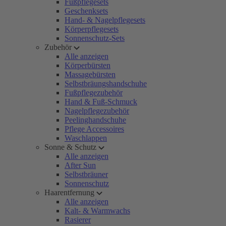
Fußpflegesets
Geschenksets
Hand- & Nagelpflegesets
Körperpflegesets
Sonnenschutz-Sets
Zubehör
Alle anzeigen
Körperbürsten
Massagebürsten
Selbstbräungshandschuhe
Fußpflegezubehör
Hand & Fuß-Schmuck
Nagelpflegezubehör
Peelinghandschuhe
Pflege Accessoires
Waschlappen
Sonne & Schutz
Alle anzeigen
After Sun
Selbstbräuner
Sonnenschutz
Haarentfernung
Alle anzeigen
Kalt- & Warmwachs
Rasierer