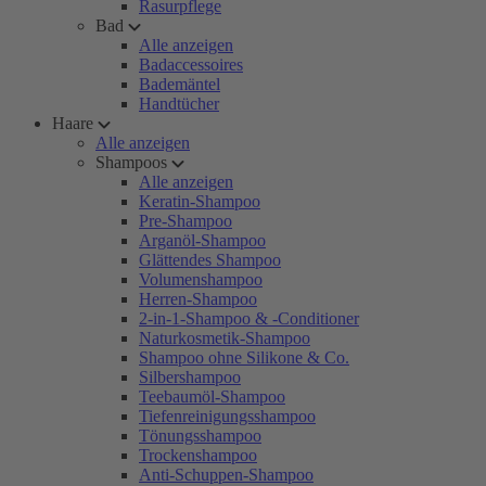
Rasurpflege
Bad
Alle anzeigen
Badaccessoires
Bademäntel
Handtücher
Haare
Alle anzeigen
Shampoos
Alle anzeigen
Keratin-Shampoo
Pre-Shampoo
Arganöl-Shampoo
Glättendes Shampoo
Volumenshampoo
Herren-Shampoo
2-in-1-Shampoo & -Conditioner
Naturkosmetik-Shampoo
Shampoo ohne Silikone & Co.
Silbershampoo
Teebaumöl-Shampoo
Tiefenreinigungsshampoo
Tönungsshampoo
Trockenshampoo
Anti-Schuppen-Shampoo