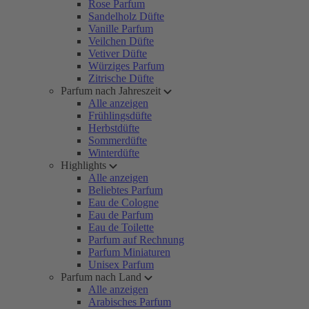
Rose Parfum
Sandelholz Düfte
Vanille Parfum
Veilchen Düfte
Vetiver Düfte
Würziges Parfum
Zitrische Düfte
Parfum nach Jahreszeit
Alle anzeigen
Frühlingsdüfte
Herbstdüfte
Sommerdüfte
Winterdüfte
Highlights
Alle anzeigen
Beliebtes Parfum
Eau de Cologne
Eau de Parfum
Eau de Toilette
Parfum auf Rechnung
Parfum Miniaturen
Unisex Parfum
Parfum nach Land
Alle anzeigen
Arabisches Parfum