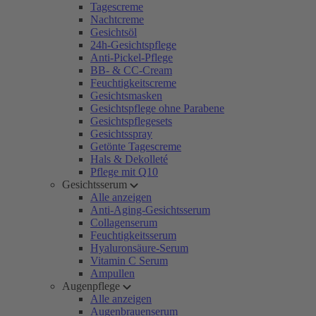
Tagescreme
Nachtcreme
Gesichtsöl
24h-Gesichtspflege
Anti-Pickel-Pflege
BB- & CC-Cream
Feuchtigkeitscreme
Gesichtsmasken
Gesichtspflege ohne Parabene
Gesichtspflegesets
Gesichtsspray
Getönte Tagescreme
Hals & Dekolleté
Pflege mit Q10
Gesichtsserum
Alle anzeigen
Anti-Aging-Gesichtsserum
Collagenserum
Feuchtigkeitsserum
Hyaluronsäure-Serum
Vitamin C Serum
Ampullen
Augenpflege
Alle anzeigen
Augenbrauenserum