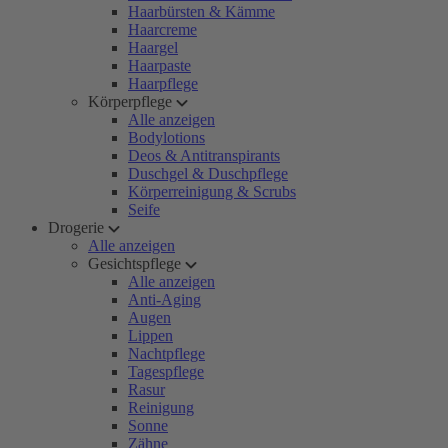
Haarbürsten & Kämme
Haarcreme
Haargel
Haarpaste
Haarpflege
Körperpflege
Alle anzeigen
Bodylotions
Deos & Antitranspirants
Duschgel & Duschpflege
Körperreinigung & Scrubs
Seife
Drogerie
Alle anzeigen
Gesichtspflege
Alle anzeigen
Anti-Aging
Augen
Lippen
Nachtpflege
Tagespflege
Rasur
Reinigung
Sonne
Zähne