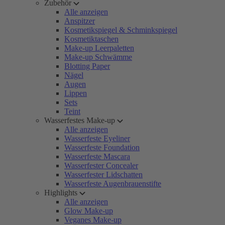
Zubehör
Alle anzeigen
Anspitzer
Kosmetikspiegel & Schminkspiegel
Kosmetiktaschen
Make-up Leerpaletten
Make-up Schwämme
Blotting Paper
Nägel
Augen
Lippen
Sets
Teint
Wasserfestes Make-up
Alle anzeigen
Wasserfeste Eyeliner
Wasserfeste Foundation
Wasserfeste Mascara
Wasserfester Concealer
Wasserfester Lidschatten
Wasserfeste Augenbrauenstifte
Highlights
Alle anzeigen
Glow Make-up
Veganes Make-up