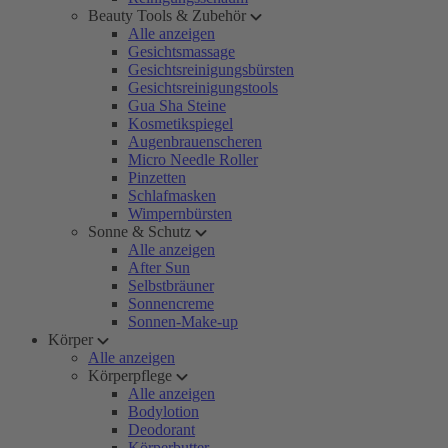
Beauty Tools & Zubehör
Alle anzeigen
Gesichtsmassage
Gesichtsreinigungsbürsten
Gesichtsreinigungstools
Gua Sha Steine
Kosmetikspiegel
Augenbrauenscheren
Micro Needle Roller
Pinzetten
Schlafmasken
Wimpernbürsten
Sonne & Schutz
Alle anzeigen
After Sun
Selbstbräuner
Sonnencreme
Sonnen-Make-up
Körper
Alle anzeigen
Körperpflege
Alle anzeigen
Bodylotion
Deodorant
Körperbutter