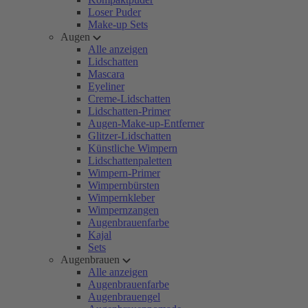
Loser Puder
Make-up Sets
Augen
Alle anzeigen
Lidschatten
Mascara
Eyeliner
Creme-Lidschatten
Lidschatten-Primer
Augen-Make-up-Entferner
Glitzer-Lidschatten
Künstliche Wimpern
Lidschattenpaletten
Wimpern-Primer
Wimpernbürsten
Wimpernkleber
Wimpernzangen
Augenbrauenfarbe
Kajal
Sets
Augenbrauen
Alle anzeigen
Augenbrauenfarbe
Augenbrauengel