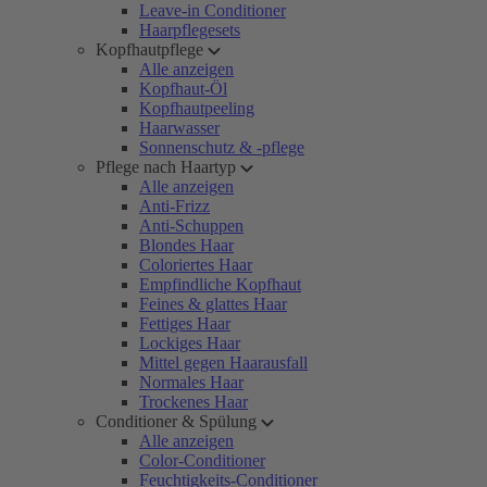
Leave-in Conditioner
Haarpflegesets
Kopfhautpflege
Alle anzeigen
Kopfhaut-Öl
Kopfhautpeeling
Haarwasser
Sonnenschutz & -pflege
Pflege nach Haartyp
Alle anzeigen
Anti-Frizz
Anti-Schuppen
Blondes Haar
Coloriertes Haar
Empfindliche Kopfhaut
Feines & glattes Haar
Fettiges Haar
Lockiges Haar
Mittel gegen Haarausfall
Normales Haar
Trockenes Haar
Conditioner & Spülung
Alle anzeigen
Color-Conditioner
Feuchtigkeits-Conditioner