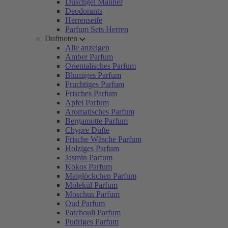
Duschgel Männer
Deodorants
Herrenseife
Parfum Sets Herren
Duftnoten
Alle anzeigen
Amber Parfum
Orientalisches Parfum
Blumiges Parfum
Fruchtiges Parfum
Frisches Parfum
Apfel Parfum
Aromatisches Parfum
Bergamotte Parfum
Chypre Düfte
Frische Wäsche Parfum
Holziges Parfum
Jasmin Parfum
Kokos Parfum
Maiglöckchen Parfum
Molekül Parfum
Moschus Parfum
Oud Parfum
Patchouli Parfum
Pudriges Parfum