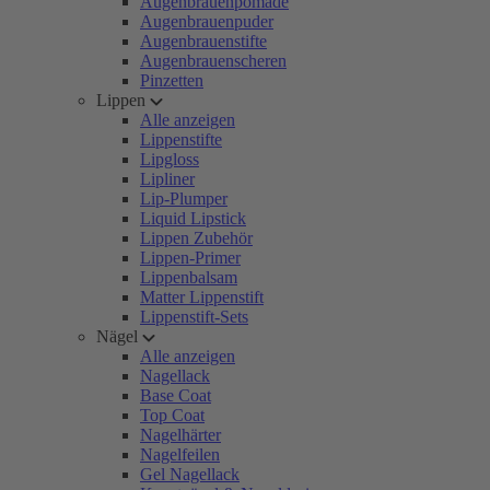
Augenbrauenpomade
Augenbrauenpuder
Augenbrauenstifte
Augenbrauenscheren
Pinzetten
Lippen
Alle anzeigen
Lippenstifte
Lipgloss
Lipliner
Lip-Plumper
Liquid Lipstick
Lippen Zubehör
Lippen-Primer
Lippenbalsam
Matter Lippenstift
Lippenstift-Sets
Nägel
Alle anzeigen
Nagellack
Base Coat
Top Coat
Nagelhärter
Nagelfeilen
Gel Nagellack