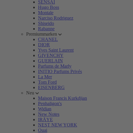
SENSAI
Hugo Boss
Montale
Narciso Rodriguez
Shiseido
Rabanne
Premiummarken
CHANEL
DIOR
Yves Saint Laurent
GIVENCHY
GUERLAIN
Parfums de Marly
INITIO Parfums Privés
La Mer
Tom Ford
EISENBERG
Neu
Maison Francis Kurkdjian
Penhaligon's
Widian
New Notes
IRÄYE
NEST NEW YORK
Ouai