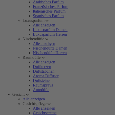
Arabisches Parfum
Französisches Parfum
Italienisches Parfum
Spanisches Parfum
Luxusparfum
Alle anzeigen
Luxusparfum Damen
Luxusparfum Herren
Nischendüfte
Alle anzeigen
Nischendüfte Damen
Nischendüfte Herren
Raumdüfte
Alle anzeigen
Duftkerzen
Duftstäbchen
Aroma Diffuser
Duftsteine
Raumsprays
Autodüfte
Gesicht
Alle anzeigen
Gesichtspflege
Alle anzeigen
Gesichtscreme