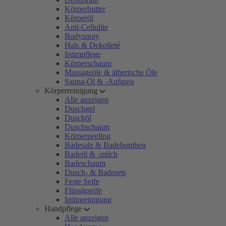
Körperbutter
Körperöl
Anti-Cellulite
Bodyspray
Hals & Dekolleté
Intimpflege
Körperschaum
Massageöle & ätherische Öle
Sauna-Öl & -Aufguss
Körperreinigung
Alle anzeigen
Duschgel
Duschöl
Duschschaum
Körperpeeling
Badesalz & Badebomben
Badeöl & -milch
Badeschaum
Dusch- & Badesets
Feste Seife
Flüssigseife
Intimreinigung
Handpflege
Alle anzeigen