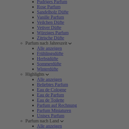
Pudriges Parfum
Rose Parfum
Sandelholz Düfte
Vanille Parfum
Veilchen Düfte
Vetiver Düfte
Würziges Parfum
Zitrische Düfte
Parfum nach Jahreszeit
Alle anzeigen
Frühlingsdüfte
Herbstdüfte
Sommerdüfte
Winterdüfte
Highlights
Alle anzeigen
Beliebtes Parfum
Eau de Cologne
Eau de Parfum
Eau de Toilette
Parfum auf Rechnung
Parfum Miniaturen
Unisex Parfum
Parfum nach Land
Alle anzeigen