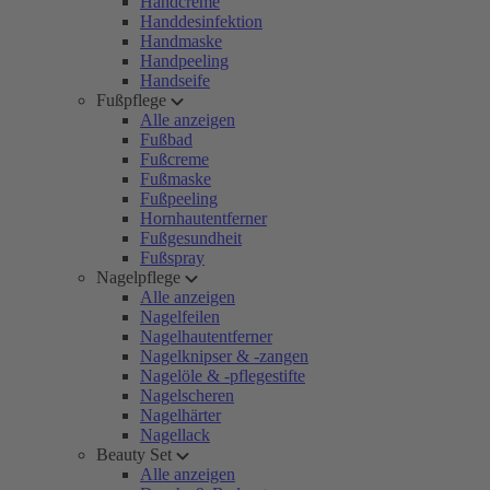
Handcreme
Handdesinfektion
Handmaske
Handpeeling
Handseife
Fußpflege
Alle anzeigen
Fußbad
Fußcreme
Fußmaske
Fußpeeling
Hornhautentferner
Fußgesundheit
Fußspray
Nagelpflege
Alle anzeigen
Nagelfeilen
Nagelhautentferner
Nagelknipser & -zangen
Nagelöle & -pflegestifte
Nagelscheren
Nagelhärter
Nagellack
Beauty Set
Alle anzeigen