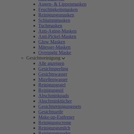
Augen- & Lippenmasken
Feuchtigkeitsmasken
Reinigungsmasken
Schlammmasken
Tuchmasken
Anti-Aging-Masken
Anti-Pickel-Masken
Glow Masken
Mitesser-Masken
Overnight Maske
Gesichtsreinigung
Alle anzeigen
Gesichtspeeling
Gesichtswasser
Mizellenwasser
Reinigungsgel
Reinigungsöl
Abschminkpads
Abschminktücher
Gesichtsreinigungssets
Gesichtsseife
Make-up-Entferner
Reinigungscreme
Reinigungsmilch
Reinigungspuder