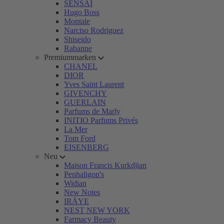
SENSAI
Hugo Boss
Montale
Narciso Rodriguez
Shiseido
Rabanne
Premiummarken
CHANEL
DIOR
Yves Saint Laurent
GIVENCHY
GUERLAIN
Parfums de Marly
INITIO Parfums Privés
La Mer
Tom Ford
EISENBERG
Neu
Maison Francis Kurkdjian
Penhaligon's
Widian
New Notes
IRÄYE
NEST NEW YORK
Farmacy Beauty