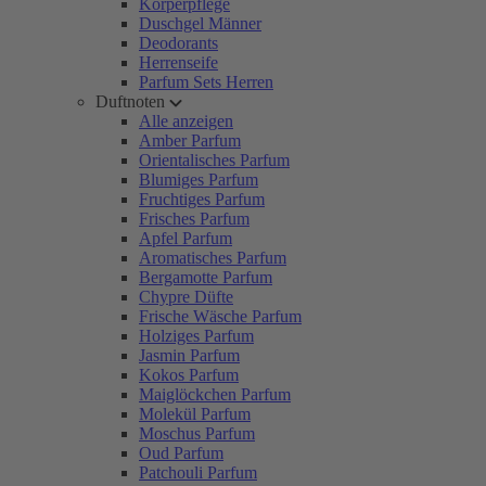
Körperpflege
Duschgel Männer
Deodorants
Herrenseife
Parfum Sets Herren
Duftnoten
Alle anzeigen
Amber Parfum
Orientalisches Parfum
Blumiges Parfum
Fruchtiges Parfum
Frisches Parfum
Apfel Parfum
Aromatisches Parfum
Bergamotte Parfum
Chypre Düfte
Frische Wäsche Parfum
Holziges Parfum
Jasmin Parfum
Kokos Parfum
Maiglöckchen Parfum
Molekül Parfum
Moschus Parfum
Oud Parfum
Patchouli Parfum