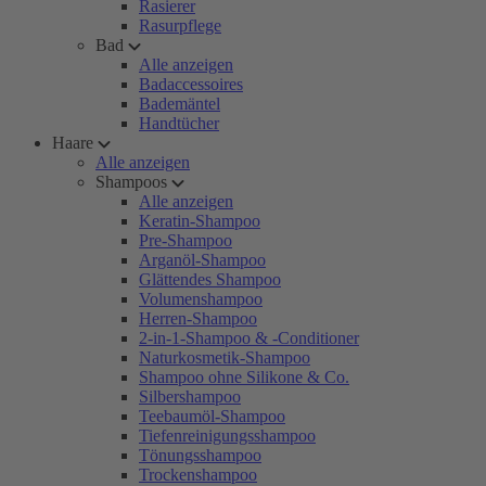
Rasierer
Rasurpflege
Bad
Alle anzeigen
Badaccessoires
Bademäntel
Handtücher
Haare
Alle anzeigen
Shampoos
Alle anzeigen
Keratin-Shampoo
Pre-Shampoo
Arganöl-Shampoo
Glättendes Shampoo
Volumenshampoo
Herren-Shampoo
2-in-1-Shampoo & -Conditioner
Naturkosmetik-Shampoo
Shampoo ohne Silikone & Co.
Silbershampoo
Teebaumöl-Shampoo
Tiefenreinigungsshampoo
Tönungsshampoo
Trockenshampoo