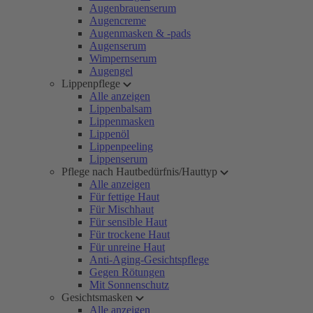
Augenbrauenserum
Augencreme
Augenmasken & -pads
Augenserum
Wimpernserum
Augengel
Lippenpflege
Alle anzeigen
Lippenbalsam
Lippenmasken
Lippenöl
Lippenpeeling
Lippenserum
Pflege nach Hautbedürfnis/Hauttyp
Alle anzeigen
Für fettige Haut
Für Mischhaut
Für sensible Haut
Für trockene Haut
Für unreine Haut
Anti-Aging-Gesichtspflege
Gegen Rötungen
Mit Sonnenschutz
Gesichtsmasken
Alle anzeigen