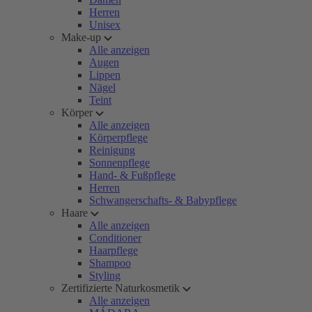
Herren
Unisex
Make-up
Alle anzeigen
Augen
Lippen
Nägel
Teint
Körper
Alle anzeigen
Körperpflege
Reinigung
Sonnenpflege
Hand- & Fußpflege
Herren
Schwangerschafts- & Babypflege
Haare
Alle anzeigen
Conditioner
Haarpflege
Shampoo
Styling
Zertifizierte Naturkosmetik
Alle anzeigen