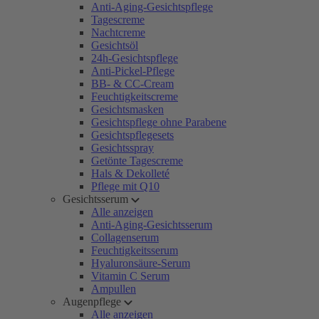
Anti-Aging-Gesichtspflege
Tagescreme
Nachtcreme
Gesichtsöl
24h-Gesichtspflege
Anti-Pickel-Pflege
BB- & CC-Cream
Feuchtigkeitscreme
Gesichtsmasken
Gesichtspflege ohne Parabene
Gesichtspflegesets
Gesichtsspray
Getönte Tagescreme
Hals & Dekolleté
Pflege mit Q10
Gesichtsserum
Alle anzeigen
Anti-Aging-Gesichtsserum
Collagenserum
Feuchtigkeitsserum
Hyaluronsäure-Serum
Vitamin C Serum
Ampullen
Augenpflege
Alle anzeigen