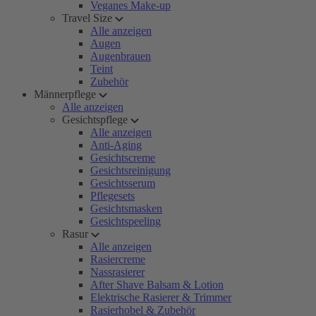
Veganes Make-up
Travel Size
Alle anzeigen
Augen
Augenbrauen
Teint
Zubehör
Männerpflege
Alle anzeigen
Gesichtspflege
Alle anzeigen
Anti-Aging
Gesichtscreme
Gesichtsreinigung
Gesichtsserum
Pflegesets
Gesichtsmasken
Gesichtspeeling
Rasur
Alle anzeigen
Rasiercreme
Nassrasierer
After Shave Balsam & Lotion
Elektrische Rasierer & Trimmer
Rasierhobel & Zubehör