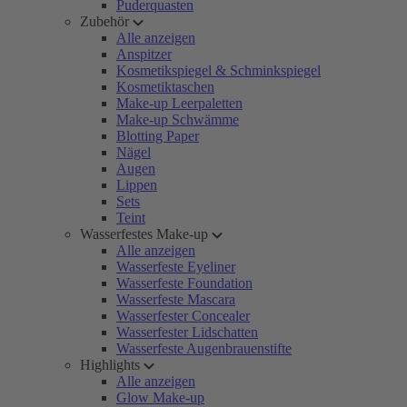
Puderquasten
Zubehör
Alle anzeigen
Anspitzer
Kosmetikspiegel & Schminkspiegel
Kosmetiktaschen
Make-up Leerpaletten
Make-up Schwämme
Blotting Paper
Nägel
Augen
Lippen
Sets
Teint
Wasserfestes Make-up
Alle anzeigen
Wasserfeste Eyeliner
Wasserfeste Foundation
Wasserfeste Mascara
Wasserfester Concealer
Wasserfester Lidschatten
Wasserfeste Augenbrauenstifte
Highlights
Alle anzeigen
Glow Make-up