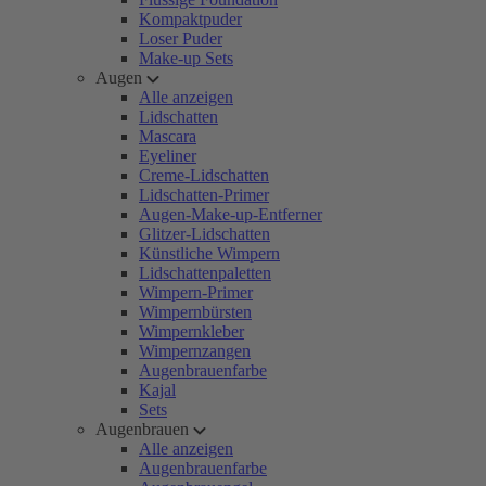
Kompaktpuder
Loser Puder
Make-up Sets
Augen
Alle anzeigen
Lidschatten
Mascara
Eyeliner
Creme-Lidschatten
Lidschatten-Primer
Augen-Make-up-Entferner
Glitzer-Lidschatten
Künstliche Wimpern
Lidschattenpaletten
Wimpern-Primer
Wimpernbürsten
Wimpernkleber
Wimpernzangen
Augenbrauenfarbe
Kajal
Sets
Augenbrauen
Alle anzeigen
Augenbrauenfarbe