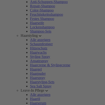
Anti-Schuppen-Shampoo
Repair-Shampoo
Color-Shampoo
Feuchtigkeitsshampoo
Festes Shampoo
Haarseife
Lockenshampoo
Shampoo-Sets
Haarstyling
Alle anzeigen
Schaumfestiger
Hitzeschutz
Haarwachs
Styling Spray
Ansatzspray
Haarcreme & Stylingcreme
Haargel
Haarpuder
Haarspray
Haarstyling-Sets
Sea Salt Spray
Leave-In Pflege
Alle anzeigen
Haaröl
Haarserum