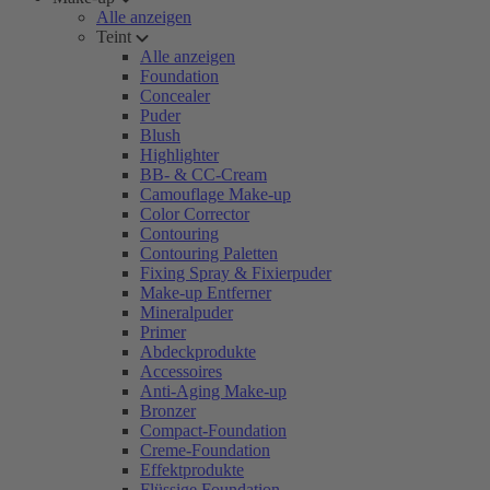
Alle anzeigen
Teint
Alle anzeigen
Foundation
Concealer
Puder
Blush
Highlighter
BB- & CC-Cream
Camouflage Make-up
Color Corrector
Contouring
Contouring Paletten
Fixing Spray & Fixierpuder
Make-up Entferner
Mineralpuder
Primer
Abdeckprodukte
Accessoires
Anti-Aging Make-up
Bronzer
Compact-Foundation
Creme-Foundation
Effektprodukte
Flüssige Foundation