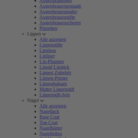
Augenbrauengel
Augenbrauenpomade
Augenbrauenpuder
Augenbrauenstifte
Augenbrauenscheren
Pinzetten
Lippen
Alle anzeigen
Lippenstifte
Lipgloss
Lipliner
Lip-Plumper
Liquid Lipstick
Lippen Zubehör
Lippen-Primer
Lippenbalsam
Matter Lippenstift
Lippenstift-Sets
Nägel
Alle anzeigen
Nagellack
Base Coat
Top Coat
Nagelhärter
Nagelfeilen