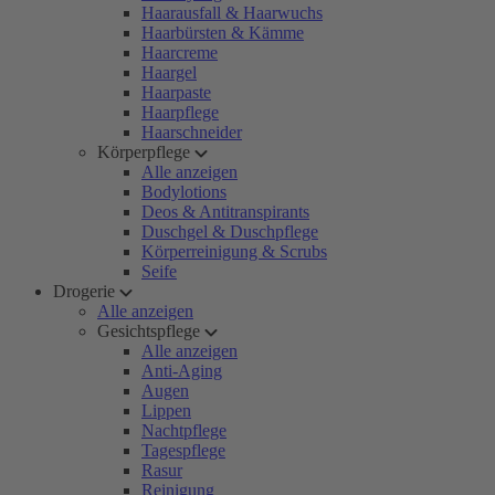
Haarausfall & Haarwuchs
Haarbürsten & Kämme
Haarcreme
Haargel
Haarpaste
Haarpflege
Haarschneider
Körperpflege
Alle anzeigen
Bodylotions
Deos & Antitranspirants
Duschgel & Duschpflege
Körperreinigung & Scrubs
Seife
Drogerie
Alle anzeigen
Gesichtspflege
Alle anzeigen
Anti-Aging
Augen
Lippen
Nachtpflege
Tagespflege
Rasur
Reinigung