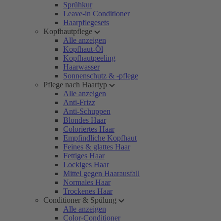
Sprühkur
Leave-in Conditioner
Haarpflegesets
Kopfhautpflege
Alle anzeigen
Kopfhaut-Öl
Kopfhautpeeling
Haarwasser
Sonnenschutz & -pflege
Pflege nach Haartyp
Alle anzeigen
Anti-Frizz
Anti-Schuppen
Blondes Haar
Coloriertes Haar
Empfindliche Kopfhaut
Feines & glattes Haar
Fettiges Haar
Lockiges Haar
Mittel gegen Haarausfall
Normales Haar
Trockenes Haar
Conditioner & Spülung
Alle anzeigen
Color-Conditioner