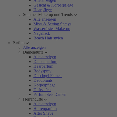
Alle anzeigen
Gesicht & Körperpflege
Haarpflege
Sommer-Make-up und Trends
Alle anzeigen
Mists & Setting Sprays
Wasserfestes Make-up
Nagellack
Beach Hair stylen
Parfum
Alle anzeigen
Damendüfte
Alle anzeigen
Damenparfum
Haarparfum
Bodyspray
Duschgel Frauen
Deodorants
Körperpflege
Duftseifen
Parfum Sets Damen
Herrendüfte
Alle anzeigen
Herrenparfum
After Shave