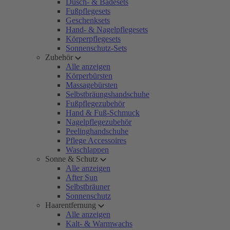
Dusch- & Badesets
Fußpflegesets
Geschenksets
Hand- & Nagelpflegesets
Körperpflegesets
Sonnenschutz-Sets
Zubehör
Alle anzeigen
Körperbürsten
Massagebürsten
Selbstbräungshandschuhe
Fußpflegezubehör
Hand & Fuß-Schmuck
Nagelpflegezubehör
Peelinghandschuhe
Pflege Accessoires
Waschlappen
Sonne & Schutz
Alle anzeigen
After Sun
Selbstbräuner
Sonnenschutz
Haarentfernung
Alle anzeigen
Kalt- & Warmwachs