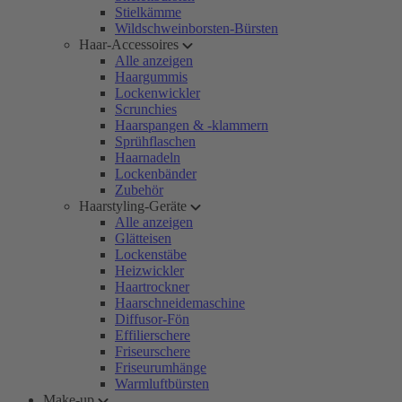
Stielkämme
Wildschweinborsten-Bürsten
Haar-Accessoires
Alle anzeigen
Haargummis
Lockenwickler
Scrunchies
Haarspangen & -klammern
Sprühflaschen
Haarnadeln
Lockenbänder
Zubehör
Haarstyling-Geräte
Alle anzeigen
Glätteisen
Lockenstäbe
Heizwickler
Haartrockner
Haarschneidemaschine
Diffusor-Fön
Effilierschere
Friseurschere
Friseurumhänge
Warmluftbürsten
Make-up