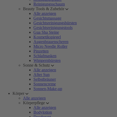
Reinigungsschaum
Beauty Tools & Zubehör
Alle anzeigen
Gesichtsmassage
Gesichtsreinigungsbürsten
Gesichtsreinigungstools
Gua Sha Steine
Kosmetikspiegel
Augenbrauenscheren
Micro Needle Roller
Pinzetten
Schlafmasken
Wimpernbürsten
Sonne & Schutz
Alle anzeigen
After Sun
Selbstbräuner
Sonnencreme
Sonnen-Make-up
Körper
Alle anzeigen
Körperpflege
Alle anzeigen
Bodylotion
Deodorant