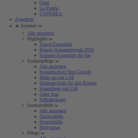
Ouai
La Prairie
TYPEBEA
Angebote
☀️ Sommer
Alle anzeigen
Highlights
Travel Essentials
Beauty-Sommertrends 2026
Sommer-Essentials für ihn
Sonnenpflege
Alle anzeigen
Sonnenschutz fürs Gesicht
Make-up mit LSF
Sonnenschutz für den Körper
Haarpflege mit LSF
After Sun
Selbstbräuner
Sommerdüfte
Alle anzeigen
Damendüfte
Herrendüfte
Bodyspray
Pflege