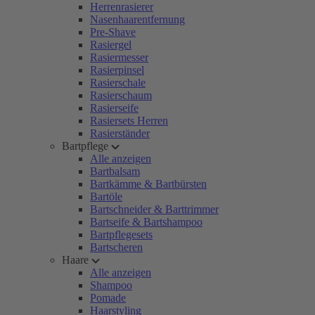
Herrenrasierer
Nasenhaarentfernung
Pre-Shave
Rasiergel
Rasiermesser
Rasierpinsel
Rasierschale
Rasierschaum
Rasierseife
Rasiersets Herren
Rasierständer
Bartpflege
Alle anzeigen
Bartbalsam
Bartkämme & Bartbürsten
Bartöle
Bartschneider & Barttrimmer
Bartseife & Bartshampoo
Bartpflegesets
Bartscheren
Haare
Alle anzeigen
Shampoo
Pomade
Haarstyling