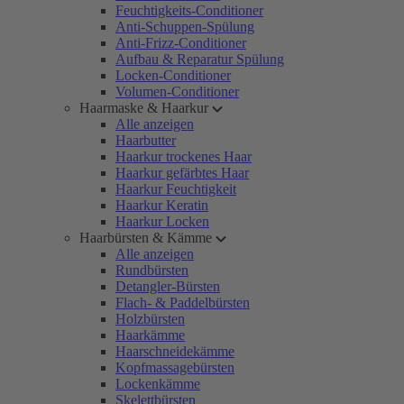
Feuchtigkeits-Conditioner
Anti-Schuppen-Spülung
Anti-Frizz-Conditioner
Aufbau & Reparatur Spülung
Locken-Conditioner
Volumen-Conditioner
Haarmaske & Haarkur
Alle anzeigen
Haarbutter
Haarkur trockenes Haar
Haarkur gefärbtes Haar
Haarkur Feuchtigkeit
Haarkur Keratin
Haarkur Locken
Haarbürsten & Kämme
Alle anzeigen
Rundbürsten
Detangler-Bürsten
Flach- & Paddelbürsten
Holzbürsten
Haarkämme
Haarschneidekämme
Kopfmassagebürsten
Lockenkämme
Skelettbürsten