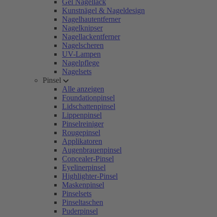
Gel Nagellack
Kunstnägel & Nageldesign
Nagelhautentferner
Nagelknipser
Nagellackentferner
Nagelscheren
UV-Lampen
Nagelpflege
Nagelsets
Pinsel
Alle anzeigen
Foundationpinsel
Lidschattenpinsel
Lippenpinsel
Pinselreiniger
Rougepinsel
Applikatoren
Augenbrauenpinsel
Concealer-Pinsel
Eyelinerpinsel
Highlighter-Pinsel
Maskenpinsel
Pinselsets
Pinseltaschen
Puderpinsel