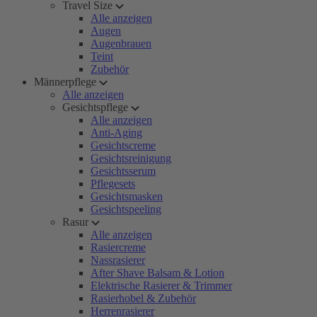
Travel Size
Alle anzeigen
Augen
Augenbrauen
Teint
Zubehör
Männerpflege
Alle anzeigen
Gesichtspflege
Alle anzeigen
Anti-Aging
Gesichtscreme
Gesichtsreinigung
Gesichtsserum
Pflegesets
Gesichtsmasken
Gesichtspeeling
Rasur
Alle anzeigen
Rasiercreme
Nassrasierer
After Shave Balsam & Lotion
Elektrische Rasierer & Trimmer
Rasierhobel & Zubehör
Herrenrasierer