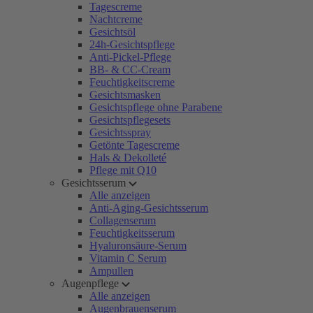
Tagescreme
Nachtcreme
Gesichtsöl
24h-Gesichtspflege
Anti-Pickel-Pflege
BB- & CC-Cream
Feuchtigkeitscreme
Gesichtsmasken
Gesichtspflege ohne Parabene
Gesichtspflegesets
Gesichtsspray
Getönte Tagescreme
Hals & Dekolleté
Pflege mit Q10
Gesichtsserum
Alle anzeigen
Anti-Aging-Gesichtsserum
Collagenserum
Feuchtigkeitsserum
Hyaluronsäure-Serum
Vitamin C Serum
Ampullen
Augenpflege
Alle anzeigen
Augenbrauenserum