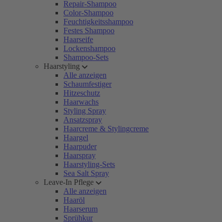
Repair-Shampoo
Color-Shampoo
Feuchtigkeitsshampoo
Festes Shampoo
Haarseife
Lockenshampoo
Shampoo-Sets
Haarstyling
Alle anzeigen
Schaumfestiger
Hitzeschutz
Haarwachs
Styling Spray
Ansatzspray
Haarcreme & Stylingcreme
Haargel
Haarpuder
Haarspray
Haarstyling-Sets
Sea Salt Spray
Leave-In Pflege
Alle anzeigen
Haaröl
Haarserum
Sprühkur