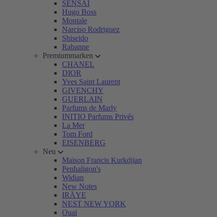
SENSAI
Hugo Boss
Montale
Narciso Rodriguez
Shiseido
Rabanne
Premiummarken
CHANEL
DIOR
Yves Saint Laurent
GIVENCHY
GUERLAIN
Parfums de Marly
INITIO Parfums Privés
La Mer
Tom Ford
EISENBERG
Neu
Maison Francis Kurkdjian
Penhaligon's
Widian
New Notes
IRÄYE
NEST NEW YORK
Ouai