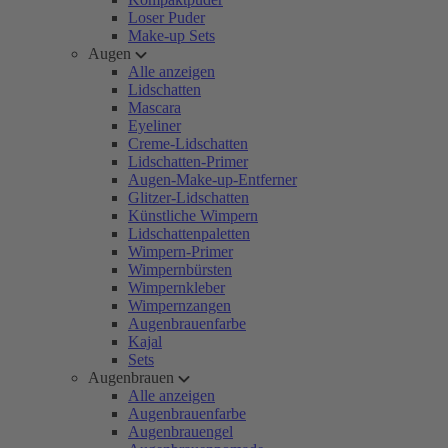
Loser Puder
Make-up Sets
Augen
Alle anzeigen
Lidschatten
Mascara
Eyeliner
Creme-Lidschatten
Lidschatten-Primer
Augen-Make-up-Entferner
Glitzer-Lidschatten
Künstliche Wimpern
Lidschattenpaletten
Wimpern-Primer
Wimpernbürsten
Wimpernkleber
Wimpernzangen
Augenbrauenfarbe
Kajal
Sets
Augenbrauen
Alle anzeigen
Augenbrauenfarbe
Augenbrauengel