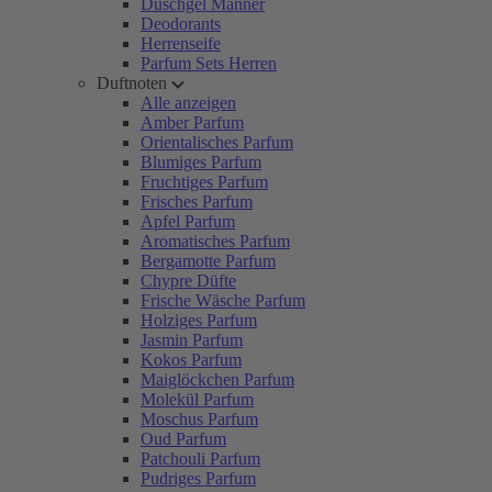
Duschgel Männer
Deodorants
Herrenseife
Parfum Sets Herren
Duftnoten
Alle anzeigen
Amber Parfum
Orientalisches Parfum
Blumiges Parfum
Fruchtiges Parfum
Frisches Parfum
Apfel Parfum
Aromatisches Parfum
Bergamotte Parfum
Chypre Düfte
Frische Wäsche Parfum
Holziges Parfum
Jasmin Parfum
Kokos Parfum
Maiglöckchen Parfum
Molekül Parfum
Moschus Parfum
Oud Parfum
Patchouli Parfum
Pudriges Parfum