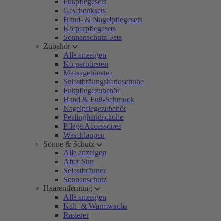
Fußpflegesets
Geschenksets
Hand- & Nagelpflegesets
Körperpflegesets
Sonnenschutz-Sets
Zubehör
Alle anzeigen
Körperbürsten
Massagebürsten
Selbstbräungshandschuhe
Fußpflegezubehör
Hand & Fuß-Schmuck
Nagelpflegezubehör
Peelinghandschuhe
Pflege Accessoires
Waschlappen
Sonne & Schutz
Alle anzeigen
After Sun
Selbstbräuner
Sonnenschutz
Haarentfernung
Alle anzeigen
Kalt- & Warmwachs
Rasierer