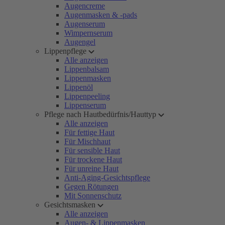
Augencreme
Augenmasken & -pads
Augenserum
Wimpernserum
Augengel
Lippenpflege
Alle anzeigen
Lippenbalsam
Lippenmasken
Lippenöl
Lippenpeeling
Lippenserum
Pflege nach Hautbedürfnis/Hauttyp
Alle anzeigen
Für fettige Haut
Für Mischhaut
Für sensible Haut
Für trockene Haut
Für unreine Haut
Anti-Aging-Gesichtspflege
Gegen Rötungen
Mit Sonnenschutz
Gesichtsmasken
Alle anzeigen
Augen- & Lippenmasken