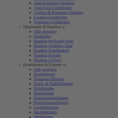
Anti-Schuppen-Spülung
Anti-Frizz-Conditioner
Aufbau & Reparatur Spülung
Locken-Conditioner
Volumen-Conditioner
Haarmaske & Haarkur
Alle anzeigen
Haarbutter
Haarkur trockenes Haar
Haarkur gefärbtes Haar
Haarkur Feuchtigkeit
Haarkur Keratin
Haarkur Locken
Haarbürsten & Kämme
Alle anzeigen
Rundbürsten
Detangler-Bürsten
Flach- & Paddelbürsten
Holzbürsten
Haarkämme
Haarschneidekämme
Kopfmassagebürsten
Lockenkämme
Skelettbürsten
Stielkämme