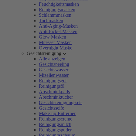
Feuchtigkeitsmasken
Reinigungsmasken
Schlammmasken
Tuchmasken
Anti-Aging-Masken
Anti-Pickel-Masken
Glow Masken
Mitesser-Masken
Overnight Maske
Gesichtsreinigung
Alle anzeigen
Gesichtspeeling
Gesichtswasser
Mizellenwasser
Reinigungsgel
Reinigungsöl
Abschminkpads
Abschminktücher
Gesichtsreinigungssets
Gesichtsseife
Make-up-Entferner
Reinigungscreme
Reinigungsmilch
Reinigungspuder
Reinigungsschaum