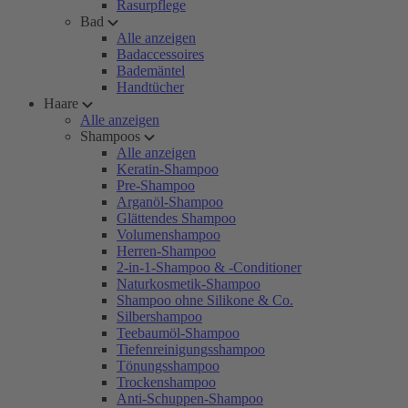
Rasurpflege
Bad
Alle anzeigen
Badaccessoires
Bademäntel
Handtücher
Haare
Alle anzeigen
Shampoos
Alle anzeigen
Keratin-Shampoo
Pre-Shampoo
Arganöl-Shampoo
Glättendes Shampoo
Volumenshampoo
Herren-Shampoo
2-in-1-Shampoo & -Conditioner
Naturkosmetik-Shampoo
Shampoo ohne Silikone & Co.
Silbershampoo
Teebaumöl-Shampoo
Tiefenreinigungsshampoo
Tönungsshampoo
Trockenshampoo
Anti-Schuppen-Shampoo