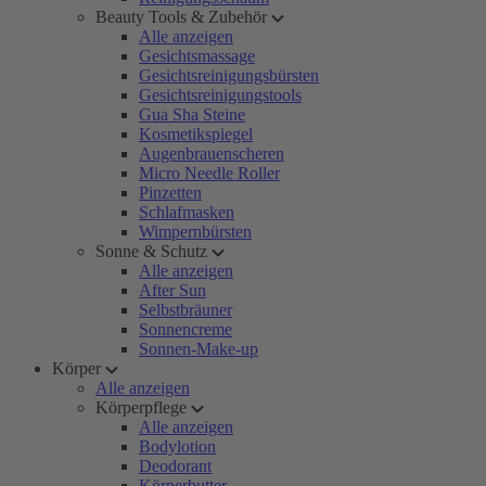
Beauty Tools & Zubehör
Alle anzeigen
Gesichtsmassage
Gesichtsreinigungsbürsten
Gesichtsreinigungstools
Gua Sha Steine
Kosmetikspiegel
Augenbrauenscheren
Micro Needle Roller
Pinzetten
Schlafmasken
Wimpernbürsten
Sonne & Schutz
Alle anzeigen
After Sun
Selbstbräuner
Sonnencreme
Sonnen-Make-up
Körper
Alle anzeigen
Körperpflege
Alle anzeigen
Bodylotion
Deodorant
Körperbutter