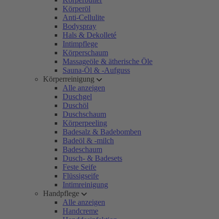
Körperöl
Anti-Cellulite
Bodyspray
Hals & Dekolleté
Intimpflege
Körperschaum
Massageöle & ätherische Öle
Sauna-Öl & -Aufguss
Körperreinigung
Alle anzeigen
Duschgel
Duschöl
Duschschaum
Körperpeeling
Badesalz & Badebomben
Badeöl & -milch
Badeschaum
Dusch- & Badesets
Feste Seife
Flüssigseife
Intimreinigung
Handpflege
Alle anzeigen
Handcreme