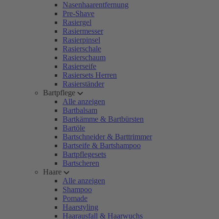
Nasenhaarentfernung
Pre-Shave
Rasiergel
Rasiermesser
Rasierpinsel
Rasierschale
Rasierschaum
Rasierseife
Rasiersets Herren
Rasierständer
Bartpflege
Alle anzeigen
Bartbalsam
Bartkämme & Bartbürsten
Bartöle
Bartschneider & Barttrimmer
Bartseife & Bartshampoo
Bartpflegesets
Bartscheren
Haare
Alle anzeigen
Shampoo
Pomade
Haarstyling
Haarausfall & Haarwuchs