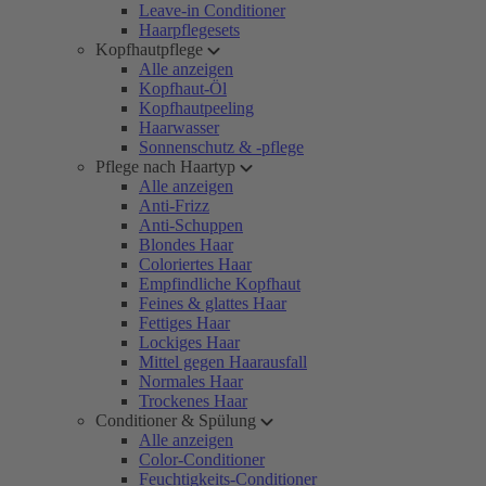
Leave-in Conditioner
Haarpflegesets
Kopfhautpflege
Alle anzeigen
Kopfhaut-Öl
Kopfhautpeeling
Haarwasser
Sonnenschutz & -pflege
Pflege nach Haartyp
Alle anzeigen
Anti-Frizz
Anti-Schuppen
Blondes Haar
Coloriertes Haar
Empfindliche Kopfhaut
Feines & glattes Haar
Fettiges Haar
Lockiges Haar
Mittel gegen Haarausfall
Normales Haar
Trockenes Haar
Conditioner & Spülung
Alle anzeigen
Color-Conditioner
Feuchtigkeits-Conditioner