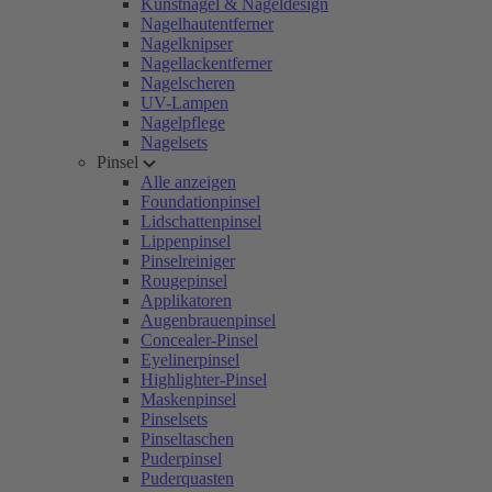
Kunstnägel & Nageldesign
Nagelhautentferner
Nagelknipser
Nagellackentferner
Nagelscheren
UV-Lampen
Nagelpflege
Nagelsets
Pinsel
Alle anzeigen
Foundationpinsel
Lidschattenpinsel
Lippenpinsel
Pinselreiniger
Rougepinsel
Applikatoren
Augenbrauenpinsel
Concealer-Pinsel
Eyelinerpinsel
Highlighter-Pinsel
Maskenpinsel
Pinselsets
Pinseltaschen
Puderpinsel
Puderquasten