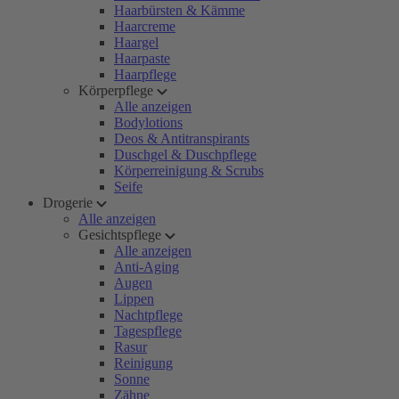
Haarbürsten & Kämme
Haarcreme
Haargel
Haarpaste
Haarpflege
Körperpflege
Alle anzeigen
Bodylotions
Deos & Antitranspirants
Duschgel & Duschpflege
Körperreinigung & Scrubs
Seife
Drogerie
Alle anzeigen
Gesichtspflege
Alle anzeigen
Anti-Aging
Augen
Lippen
Nachtpflege
Tagespflege
Rasur
Reinigung
Sonne
Zähne