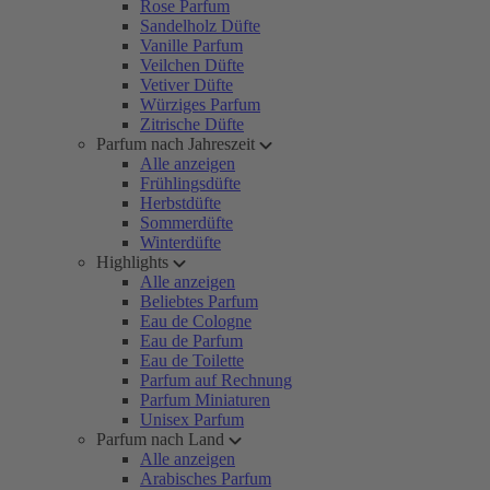
Rose Parfum
Sandelholz Düfte
Vanille Parfum
Veilchen Düfte
Vetiver Düfte
Würziges Parfum
Zitrische Düfte
Parfum nach Jahreszeit
Alle anzeigen
Frühlingsdüfte
Herbstdüfte
Sommerdüfte
Winterdüfte
Highlights
Alle anzeigen
Beliebtes Parfum
Eau de Cologne
Eau de Parfum
Eau de Toilette
Parfum auf Rechnung
Parfum Miniaturen
Unisex Parfum
Parfum nach Land
Alle anzeigen
Arabisches Parfum