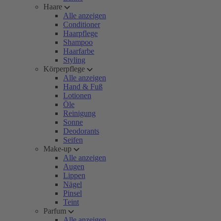
Haare
Alle anzeigen
Conditioner
Haarpflege
Shampoo
Haarfarbe
Styling
Körperpflege
Alle anzeigen
Hand & Fuß
Lotionen
Öle
Reinigung
Sonne
Deodorants
Seifen
Make-up
Alle anzeigen
Augen
Lippen
Nägel
Pinsel
Teint
Parfum
Alle anzeigen