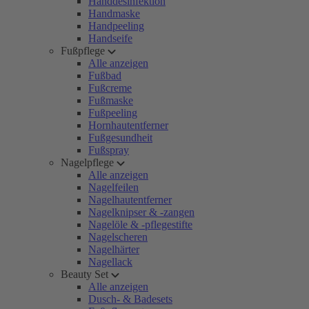
Handdesinfektion
Handmaske
Handpeeling
Handseife
Fußpflege
Alle anzeigen
Fußbad
Fußcreme
Fußmaske
Fußpeeling
Hornhautentferner
Fußgesundheit
Fußspray
Nagelpflege
Alle anzeigen
Nagelfeilen
Nagelhautentferner
Nagelknipser & -zangen
Nagelöle & -pflegestifte
Nagelscheren
Nagelhärter
Nagellack
Beauty Set
Alle anzeigen
Dusch- & Badesets