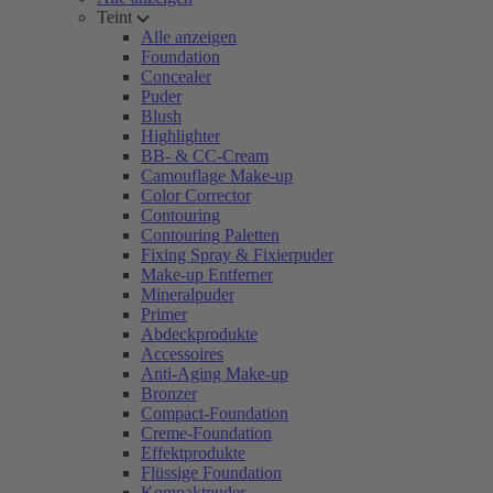
Teint
Alle anzeigen
Foundation
Concealer
Puder
Blush
Highlighter
BB- & CC-Cream
Camouflage Make-up
Color Corrector
Contouring
Contouring Paletten
Fixing Spray & Fixierpuder
Make-up Entferner
Mineralpuder
Primer
Abdeckprodukte
Accessoires
Anti-Aging Make-up
Bronzer
Compact-Foundation
Creme-Foundation
Effektprodukte
Flüssige Foundation
Kompaktpuder