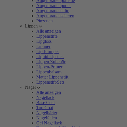
Augenbrauenpomade
Augenbrauenpuder
Augenbrauenstifte
Augenbrauenscheren
Pinzetten
Lippen
Alle anzeigen
Lippenstifte
Lipgloss
Lipliner
Lip-Plumper
Liquid Lipstick
Lippen Zubehör
Lippen-Primer
Lippenbalsam
Matter Lippenstift
Lippenstift-Sets
Nägel
Alle anzeigen
Nagellack
Base Coat
Top Coat
Nagelhärter
Nagelfeilen
Gel Nagellack