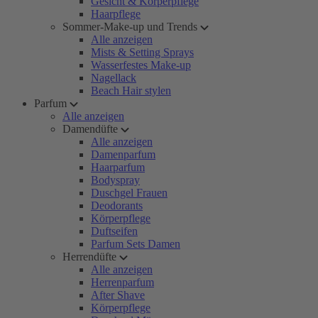
Gesicht & Körperpflege
Haarpflege
Sommer-Make-up und Trends
Alle anzeigen
Mists & Setting Sprays
Wasserfestes Make-up
Nagellack
Beach Hair stylen
Parfum
Alle anzeigen
Damendüfte
Alle anzeigen
Damenparfum
Haarparfum
Bodyspray
Duschgel Frauen
Deodorants
Körperpflege
Duftseifen
Parfum Sets Damen
Herrendüfte
Alle anzeigen
Herrenparfum
After Shave
Körperpflege