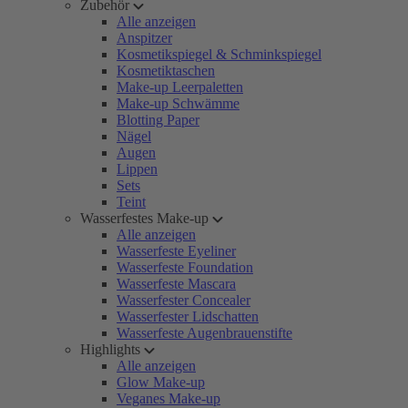
Zubehör
Alle anzeigen
Anspitzer
Kosmetikspiegel & Schminkspiegel
Kosmetiktaschen
Make-up Leerpaletten
Make-up Schwämme
Blotting Paper
Nägel
Augen
Lippen
Sets
Teint
Wasserfestes Make-up
Alle anzeigen
Wasserfeste Eyeliner
Wasserfeste Foundation
Wasserfeste Mascara
Wasserfester Concealer
Wasserfester Lidschatten
Wasserfeste Augenbrauenstifte
Highlights
Alle anzeigen
Glow Make-up
Veganes Make-up