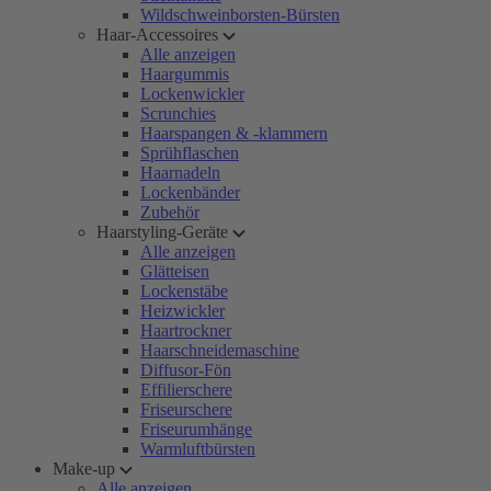
Wildschweinborsten-Bürsten
Haar-Accessoires
Alle anzeigen
Haargummis
Lockenwickler
Scrunchies
Haarspangen & -klammern
Sprühflaschen
Haarnadeln
Lockenbänder
Zubehör
Haarstyling-Geräte
Alle anzeigen
Glätteisen
Lockenstäbe
Heizwickler
Haartrockner
Haarschneidemaschine
Diffusor-Fön
Effilierschere
Friseurschere
Friseurumhänge
Warmluftbürsten
Make-up
Alle anzeigen