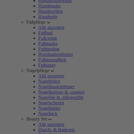
Handdesinfektion
Handmaske
Handpeeling
Handseife
Fußpflege
Alle anzeigen
Fußbad
Fußcreme
Fußmaske
Fußpeeling
Hornhautentferner
Fußgesundheit
Fußspray
Nagelpflege
Alle anzeigen
Nagelfeilen
Nagelhautentferner
Nagelknipser & -zangen
Nagelöle & -pflegestifte
Nagelscheren
Nagelhärter
Nagellack
Beauty Set
Alle anzeigen
Dusch- & Badesets