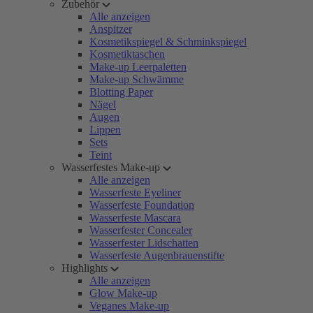
Zubehör
Alle anzeigen
Anspitzer
Kosmetikspiegel & Schminkspiegel
Kosmetiktaschen
Make-up Leerpaletten
Make-up Schwämme
Blotting Paper
Nägel
Augen
Lippen
Sets
Teint
Wasserfestes Make-up
Alle anzeigen
Wasserfeste Eyeliner
Wasserfeste Foundation
Wasserfeste Mascara
Wasserfester Concealer
Wasserfester Lidschatten
Wasserfeste Augenbrauenstifte
Highlights
Alle anzeigen
Glow Make-up
Veganes Make-up