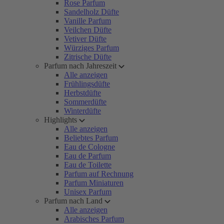
Rose Parfum
Sandelholz Düfte
Vanille Parfum
Veilchen Düfte
Vetiver Düfte
Würziges Parfum
Zitrische Düfte
Parfum nach Jahreszeit
Alle anzeigen
Frühlingsdüfte
Herbstdüfte
Sommerdüfte
Winterdüfte
Highlights
Alle anzeigen
Beliebtes Parfum
Eau de Cologne
Eau de Parfum
Eau de Toilette
Parfum auf Rechnung
Parfum Miniaturen
Unisex Parfum
Parfum nach Land
Alle anzeigen
Arabisches Parfum