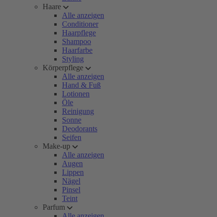
Haare
Alle anzeigen
Conditioner
Haarpflege
Shampoo
Haarfarbe
Styling
Körperpflege
Alle anzeigen
Hand & Fuß
Lotionen
Öle
Reinigung
Sonne
Deodorants
Seifen
Make-up
Alle anzeigen
Augen
Lippen
Nägel
Pinsel
Teint
Parfum
Alle anzeigen