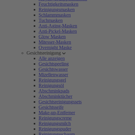
Feuchtigkeitsmasken
Reinigungsmasken
Schlammmasken
Tuchmasken
Anti-Aging-Masken
Anti-Pickel-Masken
Glow Masken
Mitesser-Masken
Overnight Maske
Gesichtsreinigung
Alle anzeigen
Gesichtspeeling
Gesichtswasser
Mizellenwasser
Reinigungsgel
Reinigungsöl
Abschminkpads
Abschminktücher
Gesichtsreinigungssets
Gesichtsseife
Make-up-Entferner
Reinigungscreme
Reinigungsmilch
Reinigungspuder
Reinigungsschaum