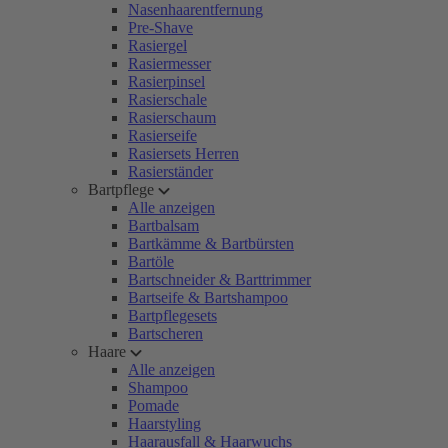
Nasenhaarentfernung
Pre-Shave
Rasiergel
Rasiermesser
Rasierpinsel
Rasierschale
Rasierschaum
Rasierseife
Rasiersets Herren
Rasierständer
Bartpflege
Alle anzeigen
Bartbalsam
Bartkämme & Bartbürsten
Bartöle
Bartschneider & Barttrimmer
Bartseife & Bartshampoo
Bartpflegesets
Bartscheren
Haare
Alle anzeigen
Shampoo
Pomade
Haarstyling
Haarausfall & Haarwuchs