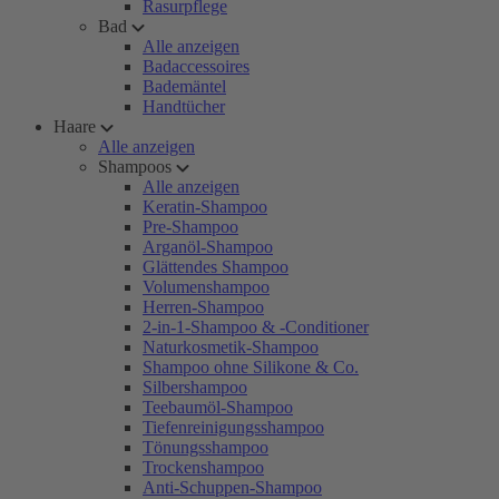
Rasurpflege
Bad
Alle anzeigen
Badaccessoires
Bademäntel
Handtücher
Haare
Alle anzeigen
Shampoos
Alle anzeigen
Keratin-Shampoo
Pre-Shampoo
Arganöl-Shampoo
Glättendes Shampoo
Volumenshampoo
Herren-Shampoo
2-in-1-Shampoo & -Conditioner
Naturkosmetik-Shampoo
Shampoo ohne Silikone & Co.
Silbershampoo
Teebaumöl-Shampoo
Tiefenreinigungsshampoo
Tönungsshampoo
Trockenshampoo
Anti-Schuppen-Shampoo