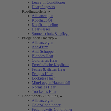
Leave-in Conditioner
Haarpflegesets
Kopfhautpflege
Alle anzeigen
Kopfhaut-Öl
Kopfhautpeeling
Haarwasser
Sonnenschutz & -pflege
Pflege nach Haartyp
Alle anzeigen
Anti-Frizz
Anti-Schuppen
Blondes Haar
Coloriertes Haar
Empfindliche Kopfhaut
Feines & glattes Haar
Fettiges Haar
Lockiges Haar
Mittel gegen Haarausfall
Normales Haar
Trockenes Haar
Conditioner & Spülung
Alle anzeigen
Color-Conditioner
Feuchtigkeits-Conditioner