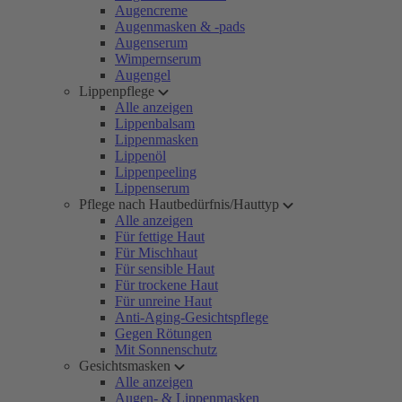
Augencreme
Augenmasken & -pads
Augenserum
Wimpernserum
Augengel
Lippenpflege
Alle anzeigen
Lippenbalsam
Lippenmasken
Lippenöl
Lippenpeeling
Lippenserum
Pflege nach Hautbedürfnis/Hauttyp
Alle anzeigen
Für fettige Haut
Für Mischhaut
Für sensible Haut
Für trockene Haut
Für unreine Haut
Anti-Aging-Gesichtspflege
Gegen Rötungen
Mit Sonnenschutz
Gesichtsmasken
Alle anzeigen
Augen- & Lippenmasken