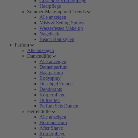
Gesicht & Körperpflege
Haarpflege
Sommer-Make-up und Trends
Alle anzeigen
Mists & Setting Sprays
Wasserfestes Make-up
Nagellack
Beach Hair stylen
Parfum
Alle anzeigen
Damendüfte
Alle anzeigen
Damenparfum
Haarparfum
Bodyspray
Duschgel Frauen
Deodorants
Körperpflege
Duftseifen
Parfum Sets Damen
Herrendüfte
Alle anzeigen
Herrenparfum
After Shave
Körperpflege