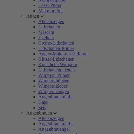
Loser Puder
Make-up Sets
Augen
Alle anzeigen
Lidschatten
Mascara
Eyeliner
Creme-Lidschatten
Lidschatten-Primer
Augen-Make-up-Entferner
Glitzer-Lidschatten
Künstliche Wimpern
Lidschattenpaletten
Wimpern-Primer
Wimpernbürsten
Wimpernkleber
Wimpernzangen
Augenbrauenfarbe
Kajal
Sets
Augenbrauen
Alle anzeigen
Augenbrauenfarbe
Augenbrauengel