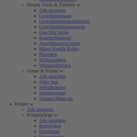
Beauty Tools & Zubehör
Alle anzeigen
Gesichtsmassage
Gesichtsreinigungsbürsten
Gesichtsreinigungstools
Gua Sha Steine
Kosmetikspiegel
Augenbrauenscheren
Micro Needle Roller
Pinzetten
Schlafmasken
Wimpernbürsten
Sonne & Schutz
Alle anzeigen
After Sun
Selbstbräuner
Sonnencreme
Sonnen-Make-up
Körper
Alle anzeigen
Körperpflege
Alle anzeigen
Bodylotion
Deodorant
Körperbutter