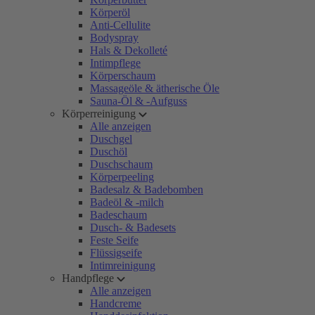
Körperöl
Anti-Cellulite
Bodyspray
Hals & Dekolleté
Intimpflege
Körperschaum
Massageöle & ätherische Öle
Sauna-Öl & -Aufguss
Körperreinigung
Alle anzeigen
Duschgel
Duschöl
Duschschaum
Körperpeeling
Badesalz & Badebomben
Badeöl & -milch
Badeschaum
Dusch- & Badesets
Feste Seife
Flüssigseife
Intimreinigung
Handpflege
Alle anzeigen
Handcreme