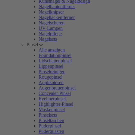
Kunstnägel & Nageldesign
Nagelhautentferner
Nagelknipser
Nagellackentferner
Nagelscheren
UV-Lampen
Nagelpflege
Nagelsets
Pinsel
Alle anzeigen
Foundationpinsel
Lidschattenpinsel
Lippenpinsel
Pinselreiniger
Rougepinsel
Applikatoren
Augenbrauenpinsel
Concealer-Pinsel
Eyelinerpinsel
Highlighter-Pinsel
Maskenpinsel
Pinselsets
Pinseltaschen
Puderpinsel
Puderquasten