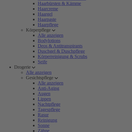
Haarbürsten & Kämme
Haarcreme
Haargel
Haarpaste
Haarpflege
Körperpflege
Alle anzeigen
Bodylotions
Deos & Antitranspirants
Duschgel & Duschpflege
Körperreinigung & Scrubs
Seife
Drogerie
Alle anzeigen
Gesichtspflege
Alle anzeigen
Anti-Aging
Augen
Lippen
Nachtpflege
Tagespflege
Rasur
Reinigung
Sonne
Zähne