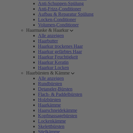
Anti-Schuppen-Spülung
Anti-Frizz-Conditioner
Aufbau & Reparatur Spülung
Locken-Conditioner
Volumen-Conditioner
Haarmaske & Haarkur
Alle anzeigen
Haarbutter
Haarkur trockenes Haar
Haarkur gefärbtes Haar
Haarkur Feuchtigkeit
Haarkur Keratin
Haarkur Locken
Haarbürsten & Kämme
Alle anzeigen
Rundbürsten
Detangler-Bürsten
Flach- & Paddelbürsten
Holzbürsten
Haarkämme
Haarschneidekämme
Kopfmassagebürsten
Lockenkämme
Skelettbürsten
Stielkämme