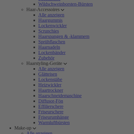
Wildschweinborsten-Bürsten
Haar-Accessoires
Alle anzeigen
Haargummis
Lockenwickler
Scrunchies
Haarspangen & -klammern
Sprühflaschen
Haarnadeln
Lockenbänder
Zubehör
Haarstyling-Geräte
Alle anzeigen
Glätteisen
Lockenstäbe
Heizwickler
Haartrockner
Haarschneidemaschine
Diffusor-Fön
Effilierschere
Friseurschere
Friseurumhänge
Warmluftbürsten
Make-up
Alle anzeigen