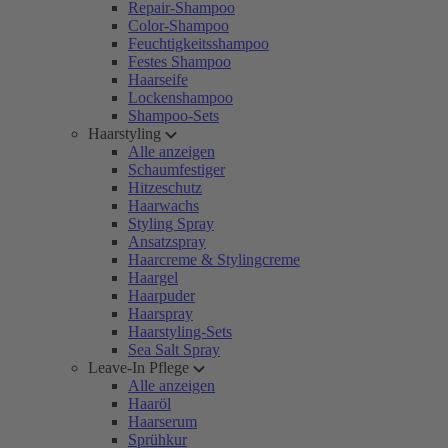
Repair-Shampoo
Color-Shampoo
Feuchtigkeitsshampoo
Festes Shampoo
Haarseife
Lockenshampoo
Shampoo-Sets
Haarstyling
Alle anzeigen
Schaumfestiger
Hitzeschutz
Haarwachs
Styling Spray
Ansatzspray
Haarcreme & Stylingcreme
Haargel
Haarpuder
Haarspray
Haarstyling-Sets
Sea Salt Spray
Leave-In Pflege
Alle anzeigen
Haaröl
Haarserum
Sprühkur