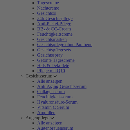
Tagescreme
Nachtcreme
Gesichtsöl
24h-Gesichtspflege
Anti-Pickel-Pflege
BB- & CC-Cream
Feuchtigkeitscreme
Gesichtsmasken
Gesichtspflege ohne Parabene
Gesichtspflegesets
Gesichtsspray
Getönte Tagescreme
Hals & Dekolleté
Pflege mit Q10
Gesichtsserum
Alle anzeigen
Anti-Aging-Gesichtsserum
Collagenserum
Feuchtigkeitsserum
Hyaluronsäure-Serum
Vitamin C Serum
Ampullen
Augenpflege
Alle anzeigen
Augenbrauenserum