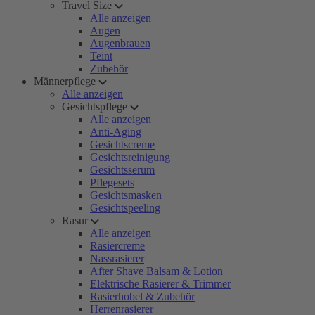
Travel Size
Alle anzeigen
Augen
Augenbrauen
Teint
Zubehör
Männerpflege
Alle anzeigen
Gesichtspflege
Alle anzeigen
Anti-Aging
Gesichtscreme
Gesichtsreinigung
Gesichtsserum
Pflegesets
Gesichtsmasken
Gesichtspeeling
Rasur
Alle anzeigen
Rasiercreme
Nassrasierer
After Shave Balsam & Lotion
Elektrische Rasierer & Trimmer
Rasierhobel & Zubehör
Herrenrasierer