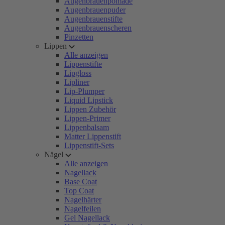
Augenbrauenpomade
Augenbrauenpuder
Augenbrauenstifte
Augenbrauenscheren
Pinzetten
Lippen
Alle anzeigen
Lippenstifte
Lipgloss
Lipliner
Lip-Plumper
Liquid Lipstick
Lippen Zubehör
Lippen-Primer
Lippenbalsam
Matter Lippenstift
Lippenstift-Sets
Nägel
Alle anzeigen
Nagellack
Base Coat
Top Coat
Nagelhärter
Nagelfeilen
Gel Nagellack