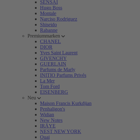
SENSAI
Hugo Boss
Montale
Narciso Rodriguez
Shiseido
Rabanne
Premiummarken
CHANEL
DIOR
Yves Saint Laurent
GIVENCHY
GUERLAIN
Parfums de Marly
INITIO Parfums Privés
La Mer
Tom Ford
EISENBERG
Neu
Maison Francis Kurkdjian
Penhaligon's
Widian
New Notes
IRÄYE
NEST NEW YORK
Ouai