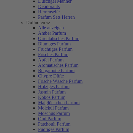
Duschgel Männer
Deodorants
Herrenseife
Parfum Sets Herren
Duftnoten
Alle anzeigen
Amber Parfum
Orientalisches Parfum
Blumiges Parfum
Fruchtiges Parfum
Frisches Parfum
Apfel Parfum
Aromatisches Parfum
Bergamotte Parfum
Chypre Düfte
Frische Wäsche Parfum
Holziges Parfum
Jasmin Parfum
Kokos Parfum
Maiglöckchen Parfum
Molekül Parfum
Moschus Parfum
Oud Parfum
Patchouli Parfum
Pudriges Parfum