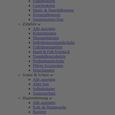
Fußpflegesets
Geschenksets
Hand- & Nagelpflegesets
Körperpflegesets
Sonnenschutz-Sets
Zubehör
Alle anzeigen
Körperbürsten
Massagebürsten
Selbstbräungshandschuhe
Fußpflegezubehör
Hand & Fuß-Schmuck
Nagelpflegezubehör
Peelinghandschuhe
Pflege Accessoires
Waschlappen
Sonne & Schutz
Alle anzeigen
After Sun
Selbstbräuner
Sonnenschutz
Haarentfernung
Alle anzeigen
Kalt- & Warmwachs
Rasierer