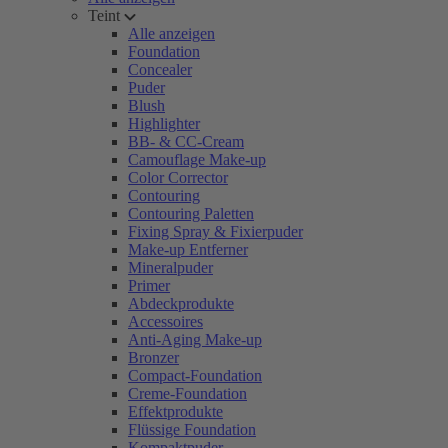
Teint
Alle anzeigen
Foundation
Concealer
Puder
Blush
Highlighter
BB- & CC-Cream
Camouflage Make-up
Color Corrector
Contouring
Contouring Paletten
Fixing Spray & Fixierpuder
Make-up Entferner
Mineralpuder
Primer
Abdeckprodukte
Accessoires
Anti-Aging Make-up
Bronzer
Compact-Foundation
Creme-Foundation
Effektprodukte
Flüssige Foundation
Kompaktpuder