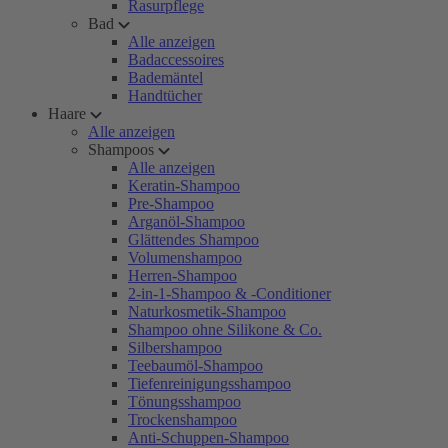
Rasurpflege
Bad
Alle anzeigen
Badaccessoires
Bademäntel
Handtücher
Haare
Alle anzeigen
Shampoos
Alle anzeigen
Keratin-Shampoo
Pre-Shampoo
Arganöl-Shampoo
Glättendes Shampoo
Volumenshampoo
Herren-Shampoo
2-in-1-Shampoo & -Conditioner
Naturkosmetik-Shampoo
Shampoo ohne Silikone & Co.
Silbershampoo
Teebaumöl-Shampoo
Tiefenreinigungsshampoo
Tönungsshampoo
Trockenshampoo
Anti-Schuppen-Shampoo