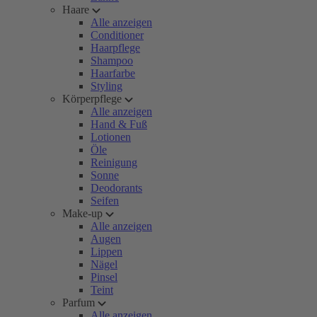
Haare
Alle anzeigen
Conditioner
Haarpflege
Shampoo
Haarfarbe
Styling
Körperpflege
Alle anzeigen
Hand & Fuß
Lotionen
Öle
Reinigung
Sonne
Deodorants
Seifen
Make-up
Alle anzeigen
Augen
Lippen
Nägel
Pinsel
Teint
Parfum
Alle anzeigen