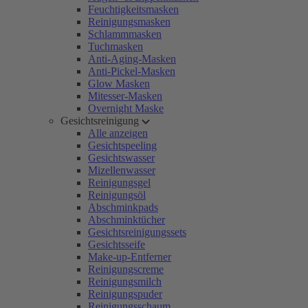
Feuchtigkeitsmasken
Reinigungsmasken
Schlammmasken
Tuchmasken
Anti-Aging-Masken
Anti-Pickel-Masken
Glow Masken
Mitesser-Masken
Overnight Maske
Gesichtsreinigung
Alle anzeigen
Gesichtspeeling
Gesichtswasser
Mizellenwasser
Reinigungsgel
Reinigungsöl
Abschminkpads
Abschminktücher
Gesichtsreinigungssets
Gesichtsseife
Make-up-Entferner
Reinigungscreme
Reinigungsmilch
Reinigungspuder
Reinigungsschaum