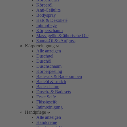
Körperöl
Anti-Cellulite
Bodyspray
Hals & Dekolleté
Intimpflege
Körperschaum
Massageöle & ätherische Öle
Sauna-Öl & -Aufguss
Körperreinigung
Alle anzeigen
Duschgel
Duschöl
Duschschaum
Körperpeeling
Badesalz & Badebomben
Badeöl & -milch
Badeschaum
Dusch- & Badesets
Feste Seife
Flüssigseife
Intimreinigung
Handpflege
Alle anzeigen
Handcreme