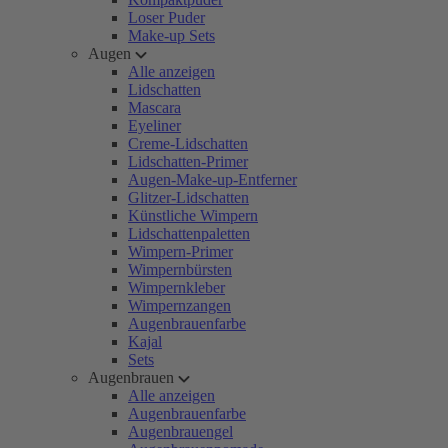
Loser Puder
Make-up Sets
Augen
Alle anzeigen
Lidschatten
Mascara
Eyeliner
Creme-Lidschatten
Lidschatten-Primer
Augen-Make-up-Entferner
Glitzer-Lidschatten
Künstliche Wimpern
Lidschattenpaletten
Wimpern-Primer
Wimpernbürsten
Wimpernkleber
Wimpernzangen
Augenbrauenfarbe
Kajal
Sets
Augenbrauen
Alle anzeigen
Augenbrauenfarbe
Augenbrauengel