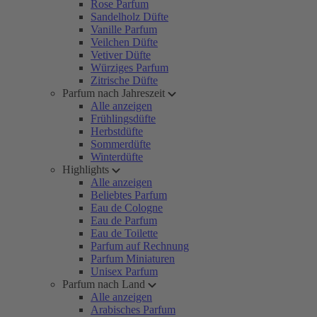
Rose Parfum
Sandelholz Düfte
Vanille Parfum
Veilchen Düfte
Vetiver Düfte
Würziges Parfum
Zitrische Düfte
Parfum nach Jahreszeit
Alle anzeigen
Frühlingsdüfte
Herbstdüfte
Sommerdüfte
Winterdüfte
Highlights
Alle anzeigen
Beliebtes Parfum
Eau de Cologne
Eau de Parfum
Eau de Toilette
Parfum auf Rechnung
Parfum Miniaturen
Unisex Parfum
Parfum nach Land
Alle anzeigen
Arabisches Parfum