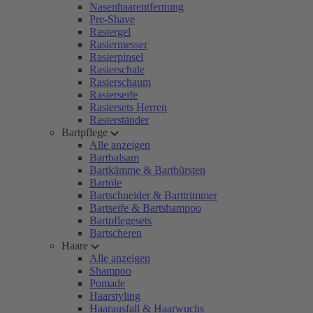
Nasenhaarentfernung
Pre-Shave
Rasiergel
Rasiermesser
Rasierpinsel
Rasierschale
Rasierschaum
Rasierseife
Rasiersets Herren
Rasierständer
Bartpflege
Alle anzeigen
Bartbalsam
Bartkämme & Bartbürsten
Bartöle
Bartschneider & Barttrimmer
Bartseife & Bartshampoo
Bartpflegesets
Bartscheren
Haare
Alle anzeigen
Shampoo
Pomade
Haarstyling
Haarausfall & Haarwuchs