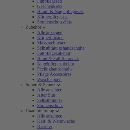
Fußpflegesets
Geschenksets
Hand- & Nagelpflegesets
Körperpflegesets
Sonnenschutz-Sets
Zubehör
Alle anzeigen
Körperbürsten
Massagebürsten
Selbstbräungshandschuhe
Fußpflegezubehör
Hand & Fuß-Schmuck
Nagelpflegezubehör
Peelinghandschuhe
Pflege Accessoires
Waschlappen
Sonne & Schutz
Alle anzeigen
After Sun
Selbstbräuner
Sonnenschutz
Haarentfernung
Alle anzeigen
Kalt- & Warmwachs
Rasierer