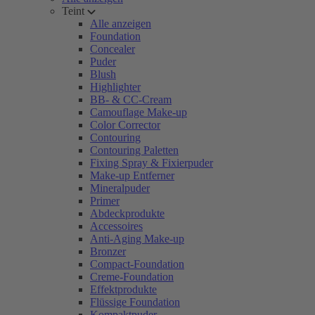
Teint
Alle anzeigen
Foundation
Concealer
Puder
Blush
Highlighter
BB- & CC-Cream
Camouflage Make-up
Color Corrector
Contouring
Contouring Paletten
Fixing Spray & Fixierpuder
Make-up Entferner
Mineralpuder
Primer
Abdeckprodukte
Accessoires
Anti-Aging Make-up
Bronzer
Compact-Foundation
Creme-Foundation
Effektprodukte
Flüssige Foundation
Kompaktpuder