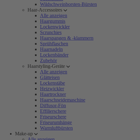
Wildschweinborsten-Bürsten
Haar-Accessoires
Alle anzeigen
Haargummis
Lockenwickler
Scrunchies
Haarspangen & -klammern
Sprühflaschen
Haarnadeln
Lockenbänder
Zubehör
Haarstyling-Geräte
Alle anzeigen
Glätteisen
Lockenstäbe
Heizwickler
Haartrockner
Haarschneidemaschine
Diffusor-Fön
Effilierschere
Friseurschere
Friseurumhänge
Warmluftbürsten
Make-up
Alle anzeigen