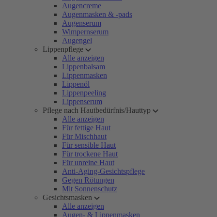
Augencreme
Augenmasken & -pads
Augenserum
Wimpernserum
Augengel
Lippenpflege
Alle anzeigen
Lippenbalsam
Lippenmasken
Lippenöl
Lippenpeeling
Lippenserum
Pflege nach Hautbedürfnis/Hauttyp
Alle anzeigen
Für fettige Haut
Für Mischhaut
Für sensible Haut
Für trockene Haut
Für unreine Haut
Anti-Aging-Gesichtspflege
Gegen Rötungen
Mit Sonnenschutz
Gesichtsmasken
Alle anzeigen
Augen- & Lippenmasken