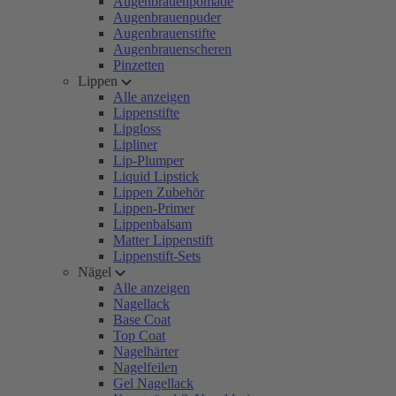
Augenbrauenpomade
Augenbrauenpuder
Augenbrauenstifte
Augenbrauenscheren
Pinzetten
Lippen
Alle anzeigen
Lippenstifte
Lipgloss
Lipliner
Lip-Plumper
Liquid Lipstick
Lippen Zubehör
Lippen-Primer
Lippenbalsam
Matter Lippenstift
Lippenstift-Sets
Nägel
Alle anzeigen
Nagellack
Base Coat
Top Coat
Nagelhärter
Nagelfeilen
Gel Nagellack