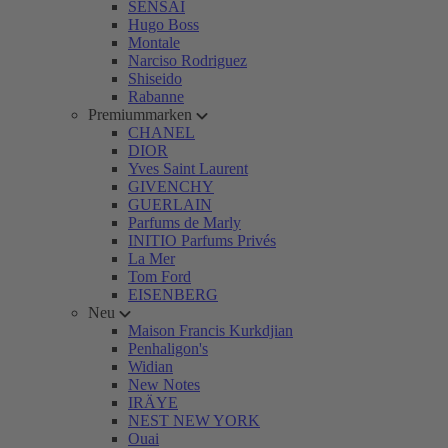
SENSAI
Hugo Boss
Montale
Narciso Rodriguez
Shiseido
Rabanne
Premiummarken
CHANEL
DIOR
Yves Saint Laurent
GIVENCHY
GUERLAIN
Parfums de Marly
INITIO Parfums Privés
La Mer
Tom Ford
EISENBERG
Neu
Maison Francis Kurkdjian
Penhaligon's
Widian
New Notes
IRÄYE
NEST NEW YORK
Ouai