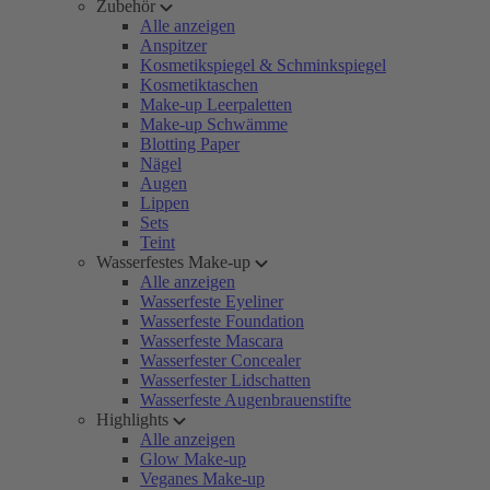
Zubehör
Alle anzeigen
Anspitzer
Kosmetikspiegel & Schminkspiegel
Kosmetiktaschen
Make-up Leerpaletten
Make-up Schwämme
Blotting Paper
Nägel
Augen
Lippen
Sets
Teint
Wasserfestes Make-up
Alle anzeigen
Wasserfeste Eyeliner
Wasserfeste Foundation
Wasserfeste Mascara
Wasserfester Concealer
Wasserfester Lidschatten
Wasserfeste Augenbrauenstifte
Highlights
Alle anzeigen
Glow Make-up
Veganes Make-up