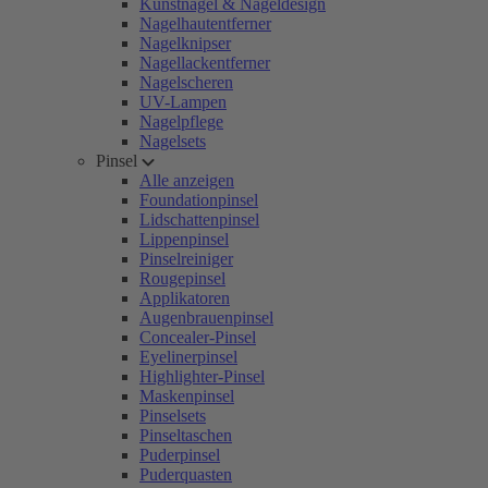
Kunstnägel & Nageldesign
Nagelhautentferner
Nagelknipser
Nagellackentferner
Nagelscheren
UV-Lampen
Nagelpflege
Nagelsets
Pinsel
Alle anzeigen
Foundationpinsel
Lidschattenpinsel
Lippenpinsel
Pinselreiniger
Rougepinsel
Applikatoren
Augenbrauenpinsel
Concealer-Pinsel
Eyelinerpinsel
Highlighter-Pinsel
Maskenpinsel
Pinselsets
Pinseltaschen
Puderpinsel
Puderquasten