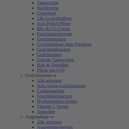
Tagescreme
Nachtcreme
Gesichtsöl
24h-Gesichtspflege
Anti-Pickel-Pflege
BB- & CC-Cream
Feuchtigkeitscreme
Gesichtsmasken
Gesichtspflege ohne Parabene
Gesichtspflegesets
Gesichtsspray
Getönte Tagescreme
Hals & Dekolleté
Pflege mit Q10
Gesichtsserum
Alle anzeigen
Anti-Aging-Gesichtsserum
Collagenserum
Feuchtigkeitsserum
Hyaluronsäure-Serum
Vitamin C Serum
Ampullen
Augenpflege
Alle anzeigen
Augenbrauenserum