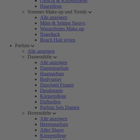
Gesicht & Körperpflege
Haarpflege
Sommer-Make-up und Trends
Alle anzeigen
Mists & Setting Sprays
Wasserfestes Make-up
Nagellack
Beach Hair stylen
Parfum
Alle anzeigen
Damendüfte
Alle anzeigen
Damenparfum
Haarparfum
Bodyspray
Duschgel Frauen
Deodorants
Körperpflege
Duftseifen
Parfum Sets Damen
Herrendüfte
Alle anzeigen
Herrenparfum
After Shave
Körperpflege