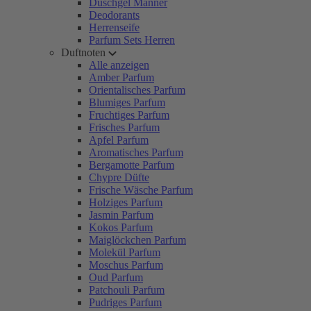
Duschgel Männer
Deodorants
Herrenseife
Parfum Sets Herren
Duftnoten
Alle anzeigen
Amber Parfum
Orientalisches Parfum
Blumiges Parfum
Fruchtiges Parfum
Frisches Parfum
Apfel Parfum
Aromatisches Parfum
Bergamotte Parfum
Chypre Düfte
Frische Wäsche Parfum
Holziges Parfum
Jasmin Parfum
Kokos Parfum
Maiglöckchen Parfum
Molekül Parfum
Moschus Parfum
Oud Parfum
Patchouli Parfum
Pudriges Parfum