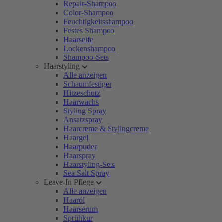
Repair-Shampoo
Color-Shampoo
Feuchtigkeitsshampoo
Festes Shampoo
Haarseife
Lockenshampoo
Shampoo-Sets
Haarstyling
Alle anzeigen
Schaumfestiger
Hitzeschutz
Haarwachs
Styling Spray
Ansatzspray
Haarcreme & Stylingcreme
Haargel
Haarpuder
Haarspray
Haarstyling-Sets
Sea Salt Spray
Leave-In Pflege
Alle anzeigen
Haaröl
Haarserum
Sprühkur