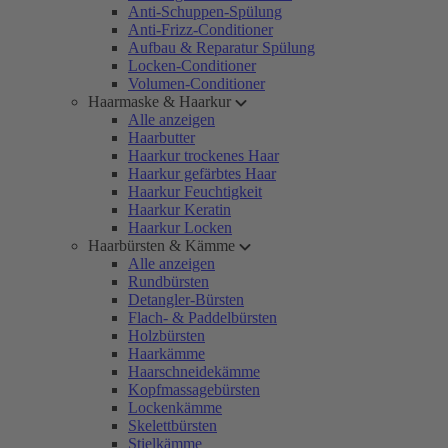
Anti-Schuppen-Spülung
Anti-Frizz-Conditioner
Aufbau & Reparatur Spülung
Locken-Conditioner
Volumen-Conditioner
Haarmaske & Haarkur
Alle anzeigen
Haarbutter
Haarkur trockenes Haar
Haarkur gefärbtes Haar
Haarkur Feuchtigkeit
Haarkur Keratin
Haarkur Locken
Haarbürsten & Kämme
Alle anzeigen
Rundbürsten
Detangler-Bürsten
Flach- & Paddelbürsten
Holzbürsten
Haarkämme
Haarschneidekämme
Kopfmassagebürsten
Lockenkämme
Skelettbürsten
Stielkämme