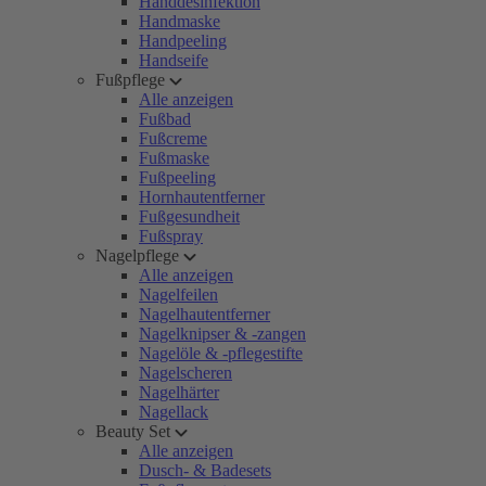
Handdesinfektion
Handmaske
Handpeeling
Handseife
Fußpflege
Alle anzeigen
Fußbad
Fußcreme
Fußmaske
Fußpeeling
Hornhautentferner
Fußgesundheit
Fußspray
Nagelpflege
Alle anzeigen
Nagelfeilen
Nagelhautentferner
Nagelknipser & -zangen
Nagelöle & -pflegestifte
Nagelscheren
Nagelhärter
Nagellack
Beauty Set
Alle anzeigen
Dusch- & Badesets