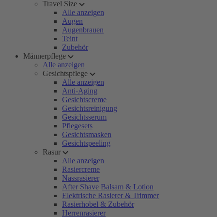
Travel Size
Alle anzeigen
Augen
Augenbrauen
Teint
Zubehör
Männerpflege
Alle anzeigen
Gesichtspflege
Alle anzeigen
Anti-Aging
Gesichtscreme
Gesichtsreinigung
Gesichtsserum
Pflegesets
Gesichtsmasken
Gesichtspeeling
Rasur
Alle anzeigen
Rasiercreme
Nassrasierer
After Shave Balsam & Lotion
Elektrische Rasierer & Trimmer
Rasierhobel & Zubehör
Herrenrasierer