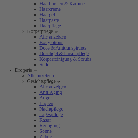
Haarbürsten & Kämme
Haarcreme
Haargel
Haarpaste
Haarpflege
Körperpflege
Alle anzeigen
Bodylotions
Deos & Antitranspirants
Duschgel & Duschpflege
Körperreinigung & Scrubs
Seife
Drogerie
Alle anzeigen
Gesichtspflege
Alle anzeigen
Anti-Aging
Augen
Lippen
Nachtpflege
Tagespflege
Rasur
Reinigung
Sonne
Zähne