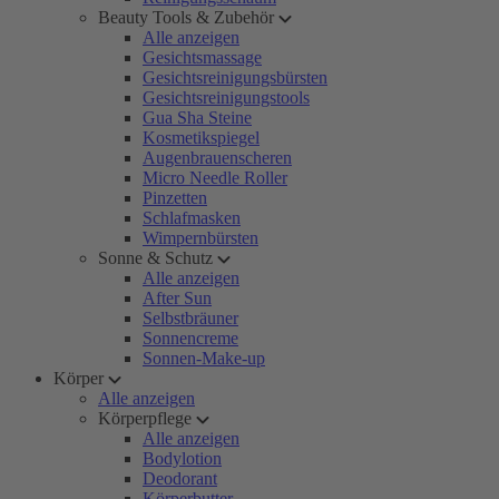
Beauty Tools & Zubehör
Alle anzeigen
Gesichtsmassage
Gesichtsreinigungsbürsten
Gesichtsreinigungstools
Gua Sha Steine
Kosmetikspiegel
Augenbrauenscheren
Micro Needle Roller
Pinzetten
Schlafmasken
Wimpernbürsten
Sonne & Schutz
Alle anzeigen
After Sun
Selbstbräuner
Sonnencreme
Sonnen-Make-up
Körper
Alle anzeigen
Körperpflege
Alle anzeigen
Bodylotion
Deodorant
Körperbutter