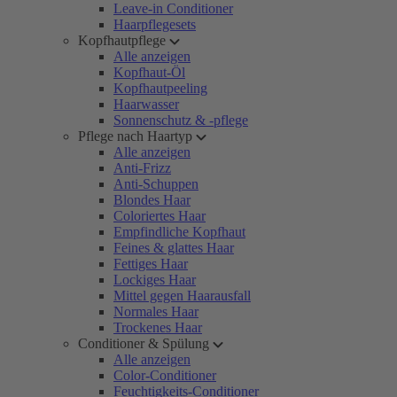
Leave-in Conditioner
Haarpflegesets
Kopfhautpflege
Alle anzeigen
Kopfhaut-Öl
Kopfhautpeeling
Haarwasser
Sonnenschutz & -pflege
Pflege nach Haartyp
Alle anzeigen
Anti-Frizz
Anti-Schuppen
Blondes Haar
Coloriertes Haar
Empfindliche Kopfhaut
Feines & glattes Haar
Fettiges Haar
Lockiges Haar
Mittel gegen Haarausfall
Normales Haar
Trockenes Haar
Conditioner & Spülung
Alle anzeigen
Color-Conditioner
Feuchtigkeits-Conditioner