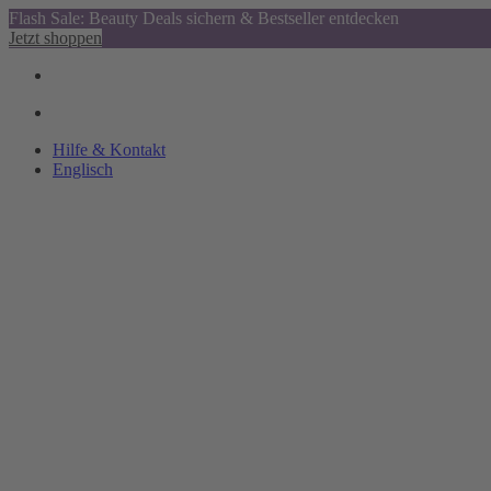
Flash Sale: Beauty Deals sichern & Bestseller entdecken
Jetzt shoppen
Hilfe & Kontakt
Englisch