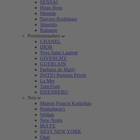
SENSAI
Hugo Boss
Montale
Narciso Rodriguez
Shiseido
Rabanne
Premiummarken
CHANEL
DIOR
Yves Saint Laurent
GIVENCHY
GUERLAIN
Parfums de Marly
INITIO Parfums Privés
La Mer
Tom Ford
EISENBERG
Neu
Maison Francis Kurkdjian
Penhaligon's
Widian
New Notes
IRÄYE
NEST NEW YORK
Ouai