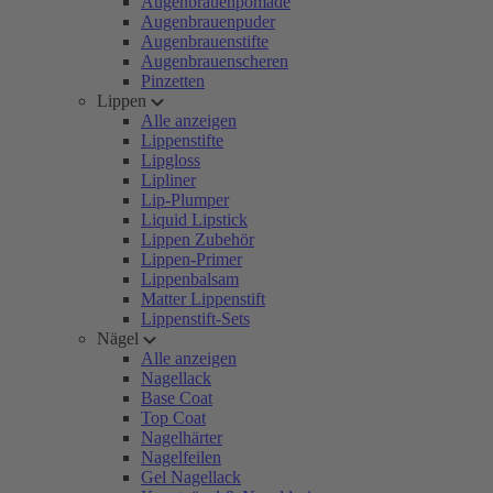
Augenbrauenpomade
Augenbrauenpuder
Augenbrauenstifte
Augenbrauenscheren
Pinzetten
Lippen
Alle anzeigen
Lippenstifte
Lipgloss
Lipliner
Lip-Plumper
Liquid Lipstick
Lippen Zubehör
Lippen-Primer
Lippenbalsam
Matter Lippenstift
Lippenstift-Sets
Nägel
Alle anzeigen
Nagellack
Base Coat
Top Coat
Nagelhärter
Nagelfeilen
Gel Nagellack