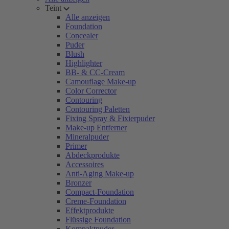
Teint
Alle anzeigen
Foundation
Concealer
Puder
Blush
Highlighter
BB- & CC-Cream
Camouflage Make-up
Color Corrector
Contouring
Contouring Paletten
Fixing Spray & Fixierpuder
Make-up Entferner
Mineralpuder
Primer
Abdeckprodukte
Accessoires
Anti-Aging Make-up
Bronzer
Compact-Foundation
Creme-Foundation
Effektprodukte
Flüssige Foundation
Kompaktpuder