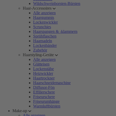
Wildschweinborsten-Bürsten
Haar-Accessoires
Alle anzeigen
Haargummis
Lockenwickler
Scrunchies
Haarspangen & -klammern
Sprühflaschen
Haarnadeln
Lockenbänder
Zubehör
Haarstyling-Geräte
Alle anzeigen
Glätteisen
Lockenstäbe
Heizwickler
Haartrockner
Haarschneidemaschine
Diffusor-Fön
Effilierschere
Friseurschere
Friseurumhänge
Warmluftbürsten
Make-up
Alle anzeigen