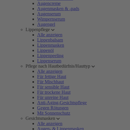
Augencreme
Augenmasken & -pads
Augenserum
Wimpernserum
Augengel
Lippenpflege
Alle anzeigen
Lippenbalsam
Lippenmasken
Lippenöl
Lippenpeeling
Lippenserum
Pflege nach Hautbedürfnis/Hauttyp
Alle anzeigen
Für fettige Haut
Für Mischhaut
Für sensible Haut
Für trockene Haut
Für unreine Haut
Anti-Aging-Gesichtspflege
Gegen Rötungen
Mit Sonnenschutz
Gesichtsmasken
Alle anzeigen
Augen- & Lippenmasken