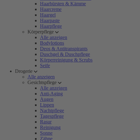
Haarbürsten & Kämme
Haarcreme
Haargel
Haarpaste
Haarpflege
Körperpflege
Alle anzeigen
Bodylotions
Deos & Antitranspirants
Duschgel & Duschpflege
Körperreinigung & Scrubs
Seife
Drogerie
Alle anzeigen
Gesichtspflege
Alle anzeigen
Anti-Aging
Augen
Lippen
Nachtpflege
Tagespflege
Rasur
Reinigung
Sonne
Zähne