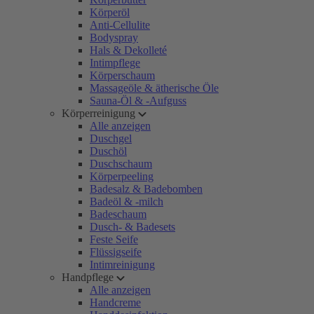
Körperöl
Anti-Cellulite
Bodyspray
Hals & Dekolleté
Intimpflege
Körperschaum
Massageöle & ätherische Öle
Sauna-Öl & -Aufguss
Körperreinigung
Alle anzeigen
Duschgel
Duschöl
Duschschaum
Körperpeeling
Badesalz & Badebomben
Badeöl & -milch
Badeschaum
Dusch- & Badesets
Feste Seife
Flüssigseife
Intimreinigung
Handpflege
Alle anzeigen
Handcreme