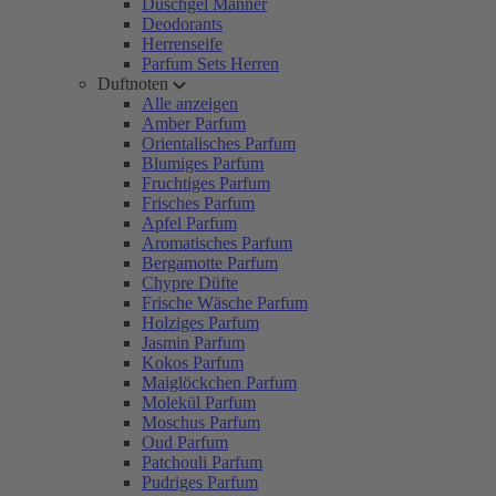
Duschgel Männer
Deodorants
Herrenseife
Parfum Sets Herren
Duftnoten
Alle anzeigen
Amber Parfum
Orientalisches Parfum
Blumiges Parfum
Fruchtiges Parfum
Frisches Parfum
Apfel Parfum
Aromatisches Parfum
Bergamotte Parfum
Chypre Düfte
Frische Wäsche Parfum
Holziges Parfum
Jasmin Parfum
Kokos Parfum
Maiglöckchen Parfum
Molekül Parfum
Moschus Parfum
Oud Parfum
Patchouli Parfum
Pudriges Parfum