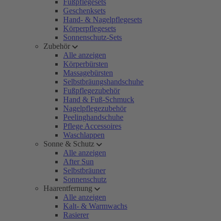
Fußpflegesets
Geschenksets
Hand- & Nagelpflegesets
Körperpflegesets
Sonnenschutz-Sets
Zubehör
Alle anzeigen
Körperbürsten
Massagebürsten
Selbstbräungshandschuhe
Fußpflegezubehör
Hand & Fuß-Schmuck
Nagelpflegezubehör
Peelinghandschuhe
Pflege Accessoires
Waschlappen
Sonne & Schutz
Alle anzeigen
After Sun
Selbstbräuner
Sonnenschutz
Haarentfernung
Alle anzeigen
Kalt- & Warmwachs
Rasierer