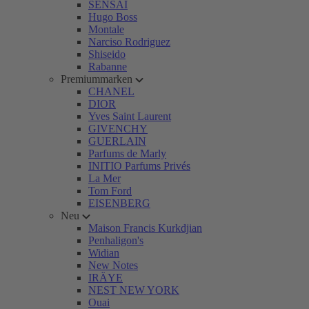
SENSAI
Hugo Boss
Montale
Narciso Rodriguez
Shiseido
Rabanne
Premiummarken
CHANEL
DIOR
Yves Saint Laurent
GIVENCHY
GUERLAIN
Parfums de Marly
INITIO Parfums Privés
La Mer
Tom Ford
EISENBERG
Neu
Maison Francis Kurkdjian
Penhaligon's
Widian
New Notes
IRÄYE
NEST NEW YORK
Ouai