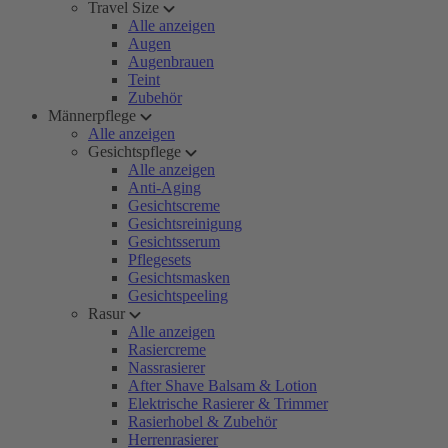
Travel Size
Alle anzeigen
Augen
Augenbrauen
Teint
Zubehör
Männerpflege
Alle anzeigen
Gesichtspflege
Alle anzeigen
Anti-Aging
Gesichtscreme
Gesichtsreinigung
Gesichtsserum
Pflegesets
Gesichtsmasken
Gesichtspeeling
Rasur
Alle anzeigen
Rasiercreme
Nassrasierer
After Shave Balsam & Lotion
Elektrische Rasierer & Trimmer
Rasierhobel & Zubehör
Herrenrasierer