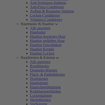
Anti-Schuppen-Spülung
Anti-Frizz-Conditioner
Aufbau & Reparatur Spülung
Locken-Conditioner
Volumen-Conditioner
Haarmaske & Haarkur
Alle anzeigen
Haarbutter
Haarkur trockenes Haar
Haarkur gefärbtes Haar
Haarkur Feuchtigkeit
Haarkur Keratin
Haarkur Locken
Haarbürsten & Kämme
Alle anzeigen
Rundbürsten
Detangler-Bürsten
Flach- & Paddelbürsten
Holzbürsten
Haarkämme
Haarschneidekämme
Kopfmassagebürsten
Lockenkämme
Skelettbürsten
Stielkämme