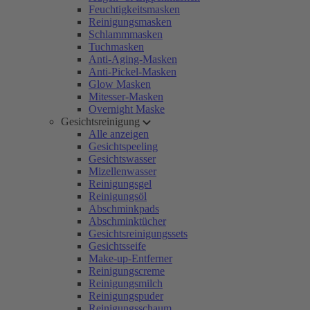
Feuchtigkeitsmasken
Reinigungsmasken
Schlammmasken
Tuchmasken
Anti-Aging-Masken
Anti-Pickel-Masken
Glow Masken
Mitesser-Masken
Overnight Maske
Gesichtsreinigung
Alle anzeigen
Gesichtspeeling
Gesichtswasser
Mizellenwasser
Reinigungsgel
Reinigungsöl
Abschminkpads
Abschminktücher
Gesichtsreinigungssets
Gesichtsseife
Make-up-Entferner
Reinigungscreme
Reinigungsmilch
Reinigungspuder
Reinigungsschaum