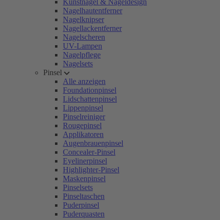
Kunstnägel & Nageldesign
Nagelhautentferner
Nagelknipser
Nagellackentferner
Nagelscheren
UV-Lampen
Nagelpflege
Nagelsets
Pinsel
Alle anzeigen
Foundationpinsel
Lidschattenpinsel
Lippenpinsel
Pinselreiniger
Rougepinsel
Applikatoren
Augenbrauenpinsel
Concealer-Pinsel
Eyelinerpinsel
Highlighter-Pinsel
Maskenpinsel
Pinselsets
Pinseltaschen
Puderpinsel
Puderquasten