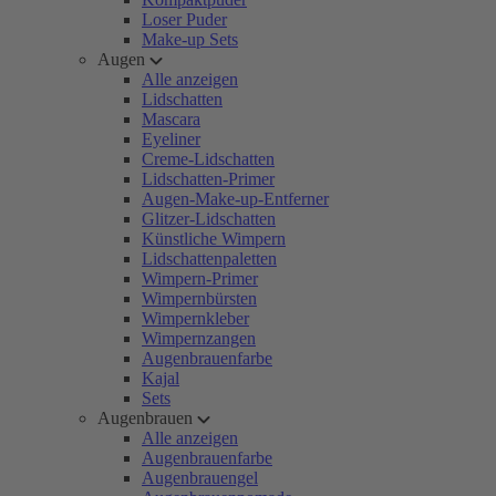
Loser Puder
Make-up Sets
Augen
Alle anzeigen
Lidschatten
Mascara
Eyeliner
Creme-Lidschatten
Lidschatten-Primer
Augen-Make-up-Entferner
Glitzer-Lidschatten
Künstliche Wimpern
Lidschattenpaletten
Wimpern-Primer
Wimpernbürsten
Wimpernkleber
Wimpernzangen
Augenbrauenfarbe
Kajal
Sets
Augenbrauen
Alle anzeigen
Augenbrauenfarbe
Augenbrauengel