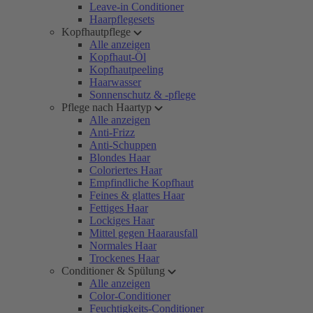
Leave-in Conditioner
Haarpflegesets
Kopfhautpflege
Alle anzeigen
Kopfhaut-Öl
Kopfhautpeeling
Haarwasser
Sonnenschutz & -pflege
Pflege nach Haartyp
Alle anzeigen
Anti-Frizz
Anti-Schuppen
Blondes Haar
Coloriertes Haar
Empfindliche Kopfhaut
Feines & glattes Haar
Fettiges Haar
Lockiges Haar
Mittel gegen Haarausfall
Normales Haar
Trockenes Haar
Conditioner & Spülung
Alle anzeigen
Color-Conditioner
Feuchtigkeits-Conditioner