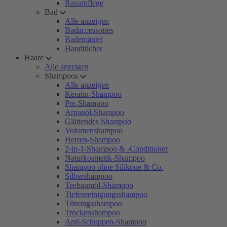
Rasurpflege
Bad
Alle anzeigen
Badaccessoires
Bademäntel
Handtücher
Haare
Alle anzeigen
Shampoos
Alle anzeigen
Keratin-Shampoo
Pre-Shampoo
Arganöl-Shampoo
Glättendes Shampoo
Volumenshampoo
Herren-Shampoo
2-in-1-Shampoo & -Conditioner
Naturkosmetik-Shampoo
Shampoo ohne Silikone & Co.
Silbershampoo
Teebaumöl-Shampoo
Tiefenreinigungsshampoo
Tönungsshampoo
Trockenshampoo
Anti-Schuppen-Shampoo