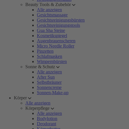
Beauty Tools & Zubehör
Alle anzeigen
Gesichtsmassage
Gesichtsreinigungsbürsten
Gesichtsreinigungstools
Gua Sha Steine
Kosmetikspiegel
Augenbrauenscheren
Micro Needle Roller
Pinzetten
Schlafmasken
Wimpernbürsten
Sonne & Schutz
Alle anzeigen
After Sun
Selbstbräuner
Sonnencreme
Sonnen-Make-up
Körper
Alle anzeigen
Körperpflege
Alle anzeigen
Bodylotion
Deodorant
Körperbutter