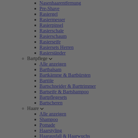
Nasenhaarentfernung
Pre-Shave
Rasiergel
Rasiermesser
Rasierpinsel
Rasierschale
Rasierschaum
Rasierseife
Rasiersets Herren
Rasierständer
Bartpflege
Alle anzeigen
Bartbalsam
Bartkämme & Bartbürsten
Bartöle
Bartschneider & Barttrimmer
Bartseife & Bartshampoo
Bartpflegesets
Bartscheren
Haare
Alle anzeigen
Shampoo
Pomade
Haarstyling
Haarausfall & Haarwuchs