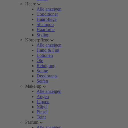
Haare
Alle anzeigen
Conditioner
Haarpflege
Shampoo
Haarfarbe
Styling
Körperpflege
Alle anzeigen
Hand & Fuß
Lotionen
Öle
Reinigung
Sonne
Deodorants
Seifen
Make-up
Alle anzeigen
Augen
Lippen
Nägel
Pinsel
Teint
Parfum
Alle anzeigen