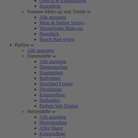
Gesicht & Körperpflege
Haarpflege
Sommer-Make-up und Trends
Alle anzeigen
Mists & Setting Sprays
Wasserfestes Make-up
Nagellack
Beach Hair stylen
Parfum
Alle anzeigen
Damendüfte
Alle anzeigen
Damenparfum
Haarparfum
Bodyspray
Duschgel Frauen
Deodorants
Körperpflege
Duftseifen
Parfum Sets Damen
Herrendüfte
Alle anzeigen
Herrenparfum
After Shave
Körperpflege