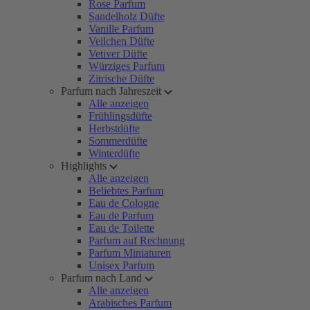
Rose Parfum
Sandelholz Düfte
Vanille Parfum
Veilchen Düfte
Vetiver Düfte
Würziges Parfum
Zitrische Düfte
Parfum nach Jahreszeit
Alle anzeigen
Frühlingsdüfte
Herbstdüfte
Sommerdüfte
Winterdüfte
Highlights
Alle anzeigen
Beliebtes Parfum
Eau de Cologne
Eau de Parfum
Eau de Toilette
Parfum auf Rechnung
Parfum Miniaturen
Unisex Parfum
Parfum nach Land
Alle anzeigen
Arabisches Parfum