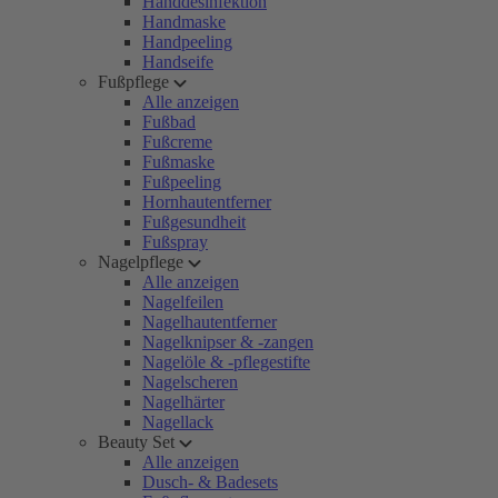
Handdesinfektion
Handmaske
Handpeeling
Handseife
Fußpflege
Alle anzeigen
Fußbad
Fußcreme
Fußmaske
Fußpeeling
Hornhautentferner
Fußgesundheit
Fußspray
Nagelpflege
Alle anzeigen
Nagelfeilen
Nagelhautentferner
Nagelknipser & -zangen
Nagelöle & -pflegestifte
Nagelscheren
Nagelhärter
Nagellack
Beauty Set
Alle anzeigen
Dusch- & Badesets