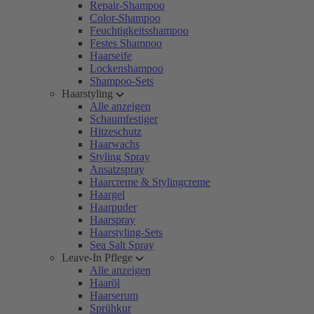
Repair-Shampoo
Color-Shampoo
Feuchtigkeitsshampoo
Festes Shampoo
Haarseife
Lockenshampoo
Shampoo-Sets
Haarstyling
Alle anzeigen
Schaumfestiger
Hitzeschutz
Haarwachs
Styling Spray
Ansatzspray
Haarcreme & Stylingcreme
Haargel
Haarpuder
Haarspray
Haarstyling-Sets
Sea Salt Spray
Leave-In Pflege
Alle anzeigen
Haaröl
Haarserum
Sprühkur