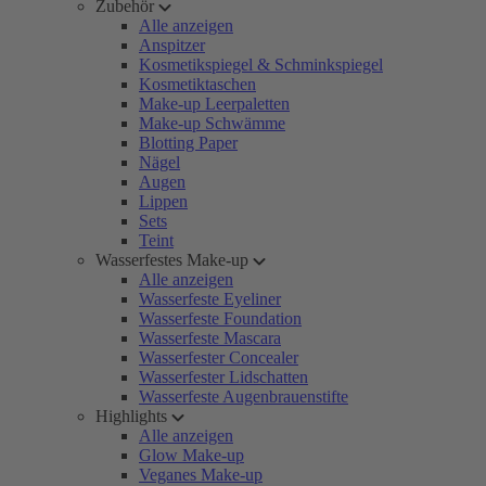
Zubehör
Alle anzeigen
Anspitzer
Kosmetikspiegel & Schminkspiegel
Kosmetiktaschen
Make-up Leerpaletten
Make-up Schwämme
Blotting Paper
Nägel
Augen
Lippen
Sets
Teint
Wasserfestes Make-up
Alle anzeigen
Wasserfeste Eyeliner
Wasserfeste Foundation
Wasserfeste Mascara
Wasserfester Concealer
Wasserfester Lidschatten
Wasserfeste Augenbrauenstifte
Highlights
Alle anzeigen
Glow Make-up
Veganes Make-up