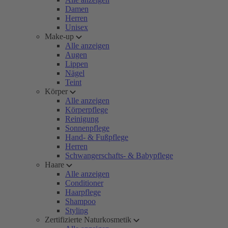
Damen
Herren
Unisex
Make-up
Alle anzeigen
Augen
Lippen
Nägel
Teint
Körper
Alle anzeigen
Körperpflege
Reinigung
Sonnenpflege
Hand- & Fußpflege
Herren
Schwangerschafts- & Babypflege
Haare
Alle anzeigen
Conditioner
Haarpflege
Shampoo
Styling
Zertifizierte Naturkosmetik