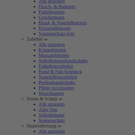
Alle anzeigen
Dusch- & Badesets
Fußpflegesets
Geschenksets
Hand- & Nagelpflegesets
Körperpflegesets
Sonnenschutz-Sets
Zubehör
Alle anzeigen
Körperbürsten
Massagebürsten
Selbstbräungshandschuhe
Fußpflegezubehör
Hand & Fuß-Schmuck
Nagelpflegezubehör
Peelinghandschuhe
Pflege Accessoires
Waschlappen
Sonne & Schutz
Alle anzeigen
After Sun
Selbstbräuner
Sonnenschutz
Haarentfernung
Alle anzeigen