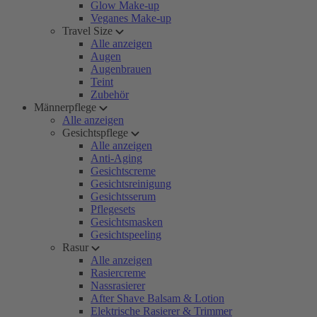
Glow Make-up
Veganes Make-up
Travel Size
Alle anzeigen
Augen
Augenbrauen
Teint
Zubehör
Männerpflege
Alle anzeigen
Gesichtspflege
Alle anzeigen
Anti-Aging
Gesichtscreme
Gesichtsreinigung
Gesichtsserum
Pflegesets
Gesichtsmasken
Gesichtspeeling
Rasur
Alle anzeigen
Rasiercreme
Nassrasierer
After Shave Balsam & Lotion
Elektrische Rasierer & Trimmer