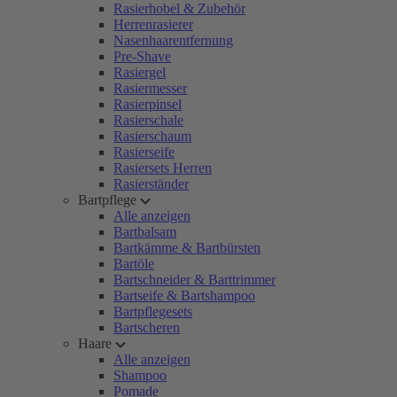
Rasierhobel & Zubehör
Herrenrasierer
Nasenhaarentfernung
Pre-Shave
Rasiergel
Rasiermesser
Rasierpinsel
Rasierschale
Rasierschaum
Rasierseife
Rasiersets Herren
Rasierständer
Bartpflege
Alle anzeigen
Bartbalsam
Bartkämme & Bartbürsten
Bartöle
Bartschneider & Barttrimmer
Bartseife & Bartshampoo
Bartpflegesets
Bartscheren
Haare
Alle anzeigen
Shampoo
Pomade