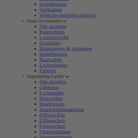
Skelettbürsten
Stielkämme
Wildschweinborsten-Bürsten
Haar-Accessoires
Alle anzeigen
Haargummis
Lockenwickler
Scrunchies
Haarspangen & -klammern
Sprühflaschen
Haarnadeln
Lockenbänder
Zubehör
Haarstyling-Geräte
Alle anzeigen
Glätteisen
Lockenstäbe
Heizwickler
Haartrockner
Haarschneidemaschine
Diffusor-Fön
Effilierschere
Friseurschere
Friseurumhänge
Warmluftbürsten