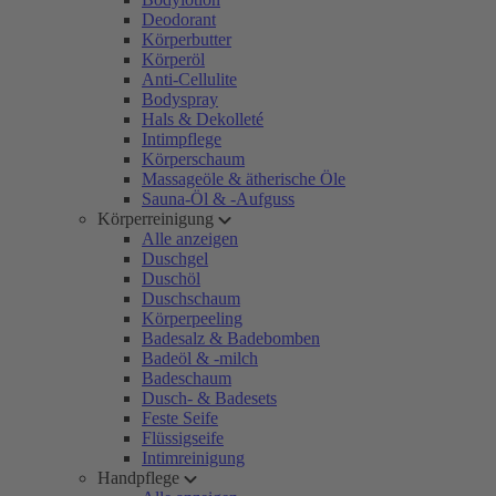
Deodorant
Körperbutter
Körperöl
Anti-Cellulite
Bodyspray
Hals & Dekolleté
Intimpflege
Körperschaum
Massageöle & ätherische Öle
Sauna-Öl & -Aufguss
Körperreinigung
Alle anzeigen
Duschgel
Duschöl
Duschschaum
Körperpeeling
Badesalz & Badebomben
Badeöl & -milch
Badeschaum
Dusch- & Badesets
Feste Seife
Flüssigseife
Intimreinigung
Handpflege