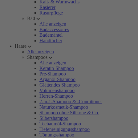
Kalt- & Warmwachs
Rasierer
Rasurpflege
Bad
Alle anzeigen
Badaccessoires
Bademäntel
Handtücher
Haare
Alle anzeigen
Shampoos
Alle anzeigen
Keratin-Shampoo
Pre-Shampoo
Arganöl-Shampoo
Glättendes Shampoo
Volumenshampoo
Herren-Shampoo
2-in-1-Shampoo & -Conditioner
Naturkosmetik-Shampoo
Shampoo ohne Silikone & Co.
Silbershampoo
Teebaumöl-Shampoo
Tiefenreinigungsshampoo
Tönungsshampoo