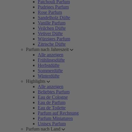
Patchouli Parfum
Pudriges Parfum
Rose Parfum
Sandelholz Düfte
Vanille Parfum
Veilchen Düfte
Vetiver Düfte
Würziges Parfum
Zitrische Düfte
Parfum nach Jahreszeit
Alle anzeigen
Frühlingsdüfte
Herbstdüfte
Sommerdüfte
Winterdüfte
Highlights
Alle anzeigen
Beliebtes Parfum
Eau de Cologne
Eau de Parfum
Eau de Toilette
Parfum auf Rechnung
Parfum Miniaturen
Unisex Parfum
Parfum nach Land