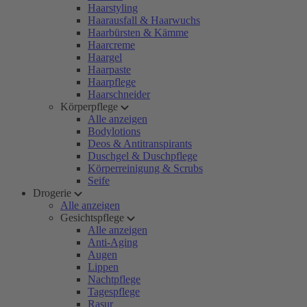
Haarstyling
Haarausfall & Haarwuchs
Haarbürsten & Kämme
Haarcreme
Haargel
Haarpaste
Haarpflege
Haarschneider
Körperpflege
Alle anzeigen
Bodylotions
Deos & Antitranspirants
Duschgel & Duschpflege
Körperreinigung & Scrubs
Seife
Drogerie
Alle anzeigen
Gesichtspflege
Alle anzeigen
Anti-Aging
Augen
Lippen
Nachtpflege
Tagespflege
Rasur