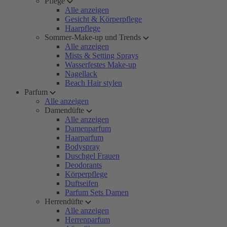
Pflege
Alle anzeigen
Gesicht & Körperpflege
Haarpflege
Sommer-Make-up und Trends
Alle anzeigen
Mists & Setting Sprays
Wasserfestes Make-up
Nagellack
Beach Hair stylen
Parfum
Alle anzeigen
Damendüfte
Alle anzeigen
Damenparfum
Haarparfum
Bodyspray
Duschgel Frauen
Deodorants
Körperpflege
Duftseifen
Parfum Sets Damen
Herrendüfte
Alle anzeigen
Herrenparfum