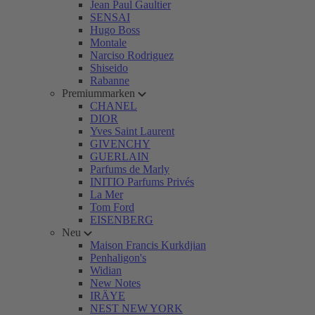
Jean Paul Gaultier
SENSAI
Hugo Boss
Montale
Narciso Rodriguez
Shiseido
Rabanne
Premiummarken
CHANEL
DIOR
Yves Saint Laurent
GIVENCHY
GUERLAIN
Parfums de Marly
INITIO Parfums Privés
La Mer
Tom Ford
EISENBERG
Neu
Maison Francis Kurkdjian
Penhaligon's
Widian
New Notes
IRÄYE
NEST NEW YORK