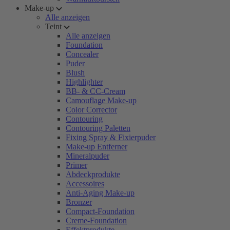
Make-up
Alle anzeigen
Teint
Alle anzeigen
Foundation
Concealer
Puder
Blush
Highlighter
BB- & CC-Cream
Camouflage Make-up
Color Corrector
Contouring
Contouring Paletten
Fixing Spray & Fixierpuder
Make-up Entferner
Mineralpuder
Primer
Abdeckprodukte
Accessoires
Anti-Aging Make-up
Bronzer
Compact-Foundation
Creme-Foundation
Effektprodukte