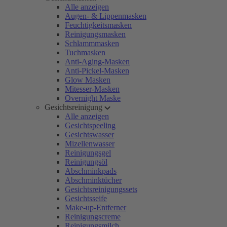
Alle anzeigen
Augen- & Lippenmasken
Feuchtigkeitsmasken
Reinigungsmasken
Schlammmasken
Tuchmasken
Anti-Aging-Masken
Anti-Pickel-Masken
Glow Masken
Mitesser-Masken
Overnight Maske
Gesichtsreinigung
Alle anzeigen
Gesichtspeeling
Gesichtswasser
Mizellenwasser
Reinigungsgel
Reinigungsöl
Abschminkpads
Abschminktücher
Gesichtsreinigungssets
Gesichtsseife
Make-up-Entferner
Reinigungscreme
Reinigungsmilch