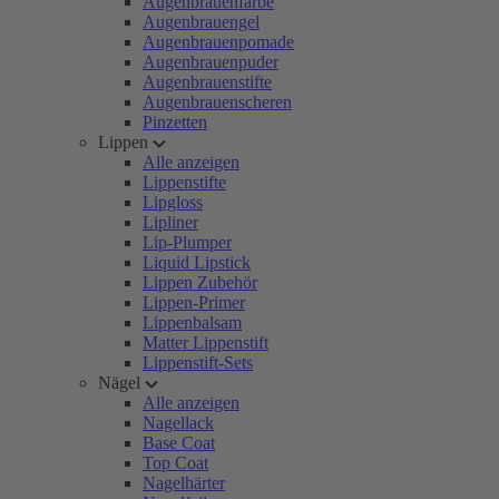
Augenbrauenfarbe
Augenbrauengel
Augenbrauenpomade
Augenbrauenpuder
Augenbrauenstifte
Augenbrauenscheren
Pinzetten
Lippen
Alle anzeigen
Lippenstifte
Lipgloss
Lipliner
Lip-Plumper
Liquid Lipstick
Lippen Zubehör
Lippen-Primer
Lippenbalsam
Matter Lippenstift
Lippenstift-Sets
Nägel
Alle anzeigen
Nagellack
Base Coat
Top Coat
Nagelhärter