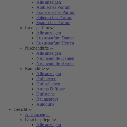
Alle anzeigen
Arabisches Parfum
Französisches Parfum
Italienisches Parfum
Spanisches Parfum
Luxusparfum
Alle anzeigen
Luxusparfum Damen
Luxusparfum Herren
Nischendüfte
Alle anzeigen
Nischendüfte Damen
Nischendüfte Herren
Raumdüfte
Alle anzeigen
Duftkerzen
Duftstäbchen
Aroma Diffuser
Duftsteine
Raumsprays
Autodüfte
Gesicht
Alle anzeigen
Gesichtspflege
Alle anzeigen