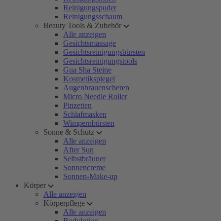
Reinigungspuder
Reinigungsschaum
Beauty Tools & Zubehör
Alle anzeigen
Gesichtsmassage
Gesichtsreinigungsbürsten
Gesichtsreinigungstools
Gua Sha Steine
Kosmetikspiegel
Augenbrauenscheren
Micro Needle Roller
Pinzetten
Schlafmasken
Wimpernbürsten
Sonne & Schutz
Alle anzeigen
After Sun
Selbstbräuner
Sonnencreme
Sonnen-Make-up
Körper
Alle anzeigen
Körperpflege
Alle anzeigen
Bodylotion