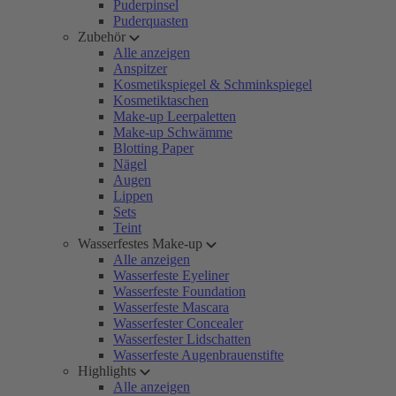
Puderpinsel
Puderquasten
Zubehör
Alle anzeigen
Anspitzer
Kosmetikspiegel & Schminkspiegel
Kosmetiktaschen
Make-up Leerpaletten
Make-up Schwämme
Blotting Paper
Nägel
Augen
Lippen
Sets
Teint
Wasserfestes Make-up
Alle anzeigen
Wasserfeste Eyeliner
Wasserfeste Foundation
Wasserfeste Mascara
Wasserfester Concealer
Wasserfester Lidschatten
Wasserfeste Augenbrauenstifte
Highlights
Alle anzeigen