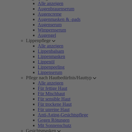
Alle anzeigen
Augenbrauenserum
Augencreme
Augenmasken & -pads
Augenserum
Wimpernserum
Augengel
Lippenpflege
Alle anzeigen
Lippenbalsam
Lippenmasken
Lippenöl
Lippenpeeling
Lippenserum
Pflege nach Hautbedürfnis/Hauttyp
Alle anzeigen
Für fettige Haut
Für Mischhaut
Für sensible Haut
Für trockene Haut
Für unreine Haut
Anti-Aging-Gesichtspflege
Gegen Rötungen
Mit Sonnenschutz
Gesichtsmasken