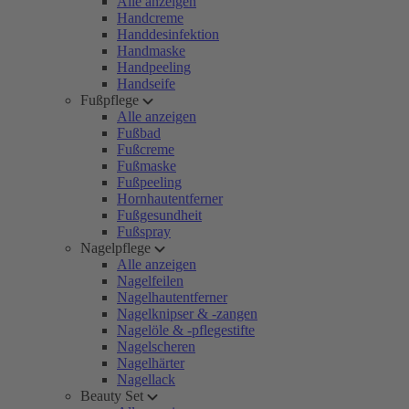
Alle anzeigen
Handcreme
Handdesinfektion
Handmaske
Handpeeling
Handseife
Fußpflege
Alle anzeigen
Fußbad
Fußcreme
Fußmaske
Fußpeeling
Hornhautentferner
Fußgesundheit
Fußspray
Nagelpflege
Alle anzeigen
Nagelfeilen
Nagelhautentferner
Nagelknipser & -zangen
Nagelöle & -pflegestifte
Nagelscheren
Nagelhärter
Nagellack
Beauty Set