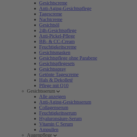
Gesichtscreme
Anti-Aging-Gesichtspflege
Tagescreme
Nachtcreme
Gesichtsöl
24h-Gesichtspflege
Anti-Pickel-Pflege
BB- & CC-Cream
Feuchtigkeitscreme
Gesichtsmasken
Gesichtspflege ohne Parabene
Gesichtspflegesets
Gesichtsspray
Getönte Tagescreme
Hals & Dekolleté
Pflege mit Q10
Gesichtsserum
Alle anzeigen
Anti-Aging-Gesichtsserum
Collagenserum
Feuchtigkeitsserum
Hyaluronsäure-Serum
Vitamin C Serum
Ampullen
Augenpflege