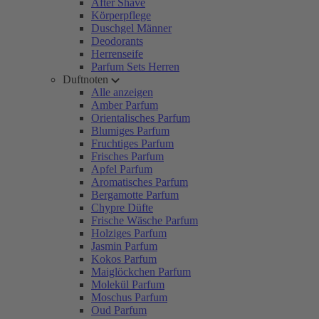
After Shave
Körperpflege
Duschgel Männer
Deodorants
Herrenseife
Parfum Sets Herren
Duftnoten
Alle anzeigen
Amber Parfum
Orientalisches Parfum
Blumiges Parfum
Fruchtiges Parfum
Frisches Parfum
Apfel Parfum
Aromatisches Parfum
Bergamotte Parfum
Chypre Düfte
Frische Wäsche Parfum
Holziges Parfum
Jasmin Parfum
Kokos Parfum
Maiglöckchen Parfum
Molekül Parfum
Moschus Parfum
Oud Parfum