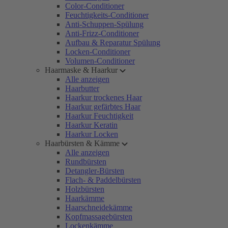
Color-Conditioner
Feuchtigkeits-Conditioner
Anti-Schuppen-Spülung
Anti-Frizz-Conditioner
Aufbau & Reparatur Spülung
Locken-Conditioner
Volumen-Conditioner
Haarmaske & Haarkur
Alle anzeigen
Haarbutter
Haarkur trockenes Haar
Haarkur gefärbtes Haar
Haarkur Feuchtigkeit
Haarkur Keratin
Haarkur Locken
Haarbürsten & Kämme
Alle anzeigen
Rundbürsten
Detangler-Bürsten
Flach- & Paddelbürsten
Holzbürsten
Haarkämme
Haarschneidekämme
Kopfmassagebürsten
Lockenkämme