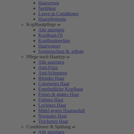
Haarserum
Sprühkur
Leave-in Conditioner
Haarpflegesets
Kopfhautpflege
Alle anzeigen
Kopfhaut-Öl
Kopfhautpeeling
Haarwasser
Sonnenschutz & -pflege
Pflege nach Haartyp
Alle anzeigen
Anti-Frizz
Anti-Schuppen
Blondes Haar
Coloriertes Haar
Empfindliche Kopfhaut
Feines & glattes Haar
Fettiges Haar
Lockiges Haar
Mittel gegen Haarausfall
Normales Haar
Trockenes Haar
Conditioner & Spülung
Alle anzeigen