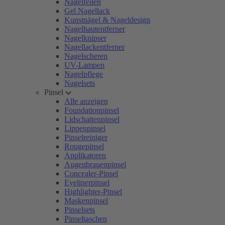
Nagelfeilen
Gel Nagellack
Kunstnägel & Nageldesign
Nagelhautentferner
Nagelknipser
Nagellackentferner
Nagelscheren
UV-Lampen
Nagelpflege
Nagelsets
Pinsel
Alle anzeigen
Foundationpinsel
Lidschattenpinsel
Lippenpinsel
Pinselreiniger
Rougepinsel
Applikatoren
Augenbrauenpinsel
Concealer-Pinsel
Eyelinerpinsel
Highlighter-Pinsel
Maskenpinsel
Pinselsets
Pinseltaschen