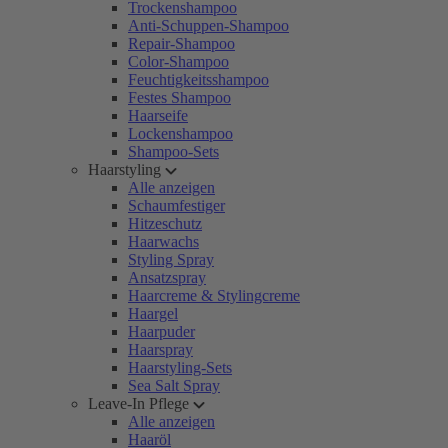
Trockenshampoo
Anti-Schuppen-Shampoo
Repair-Shampoo
Color-Shampoo
Feuchtigkeitsshampoo
Festes Shampoo
Haarseife
Lockenshampoo
Shampoo-Sets
Haarstyling
Alle anzeigen
Schaumfestiger
Hitzeschutz
Haarwachs
Styling Spray
Ansatzspray
Haarcreme & Stylingcreme
Haargel
Haarpuder
Haarspray
Haarstyling-Sets
Sea Salt Spray
Leave-In Pflege
Alle anzeigen
Haaröl