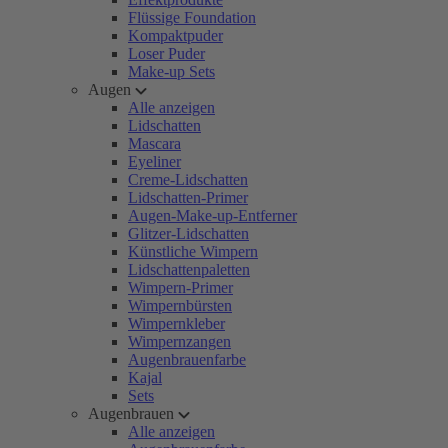
Flüssige Foundation
Kompaktpuder
Loser Puder
Make-up Sets
Augen
Alle anzeigen
Lidschatten
Mascara
Eyeliner
Creme-Lidschatten
Lidschatten-Primer
Augen-Make-up-Entferner
Glitzer-Lidschatten
Künstliche Wimpern
Lidschattenpaletten
Wimpern-Primer
Wimpernbürsten
Wimpernkleber
Wimpernzangen
Augenbrauenfarbe
Kajal
Sets
Augenbrauen
Alle anzeigen