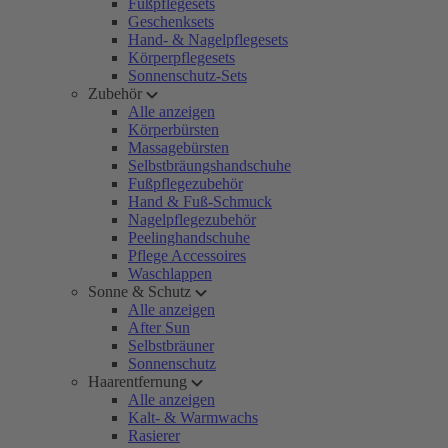
Fußpflegesets
Geschenksets
Hand- & Nagelpflegesets
Körperpflegesets
Sonnenschutz-Sets
Zubehör
Alle anzeigen
Körperbürsten
Massagebürsten
Selbstbräungshandschuhe
Fußpflegezubehör
Hand & Fuß-Schmuck
Nagelpflegezubehör
Peelinghandschuhe
Pflege Accessoires
Waschlappen
Sonne & Schutz
Alle anzeigen
After Sun
Selbstbräuner
Sonnenschutz
Haarentfernung
Alle anzeigen
Kalt- & Warmwachs
Rasierer