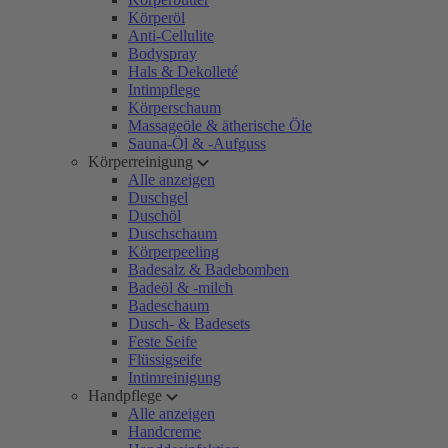
Körperöl
Anti-Cellulite
Bodyspray
Hals & Dekolleté
Intimpflege
Körperschaum
Massageöle & ätherische Öle
Sauna-Öl & -Aufguss
Körperreinigung
Alle anzeigen
Duschgel
Duschöl
Duschschaum
Körperpeeling
Badesalz & Badebomben
Badeöl & -milch
Badeschaum
Dusch- & Badesets
Feste Seife
Flüssigseife
Intimreinigung
Handpflege
Alle anzeigen
Handcreme