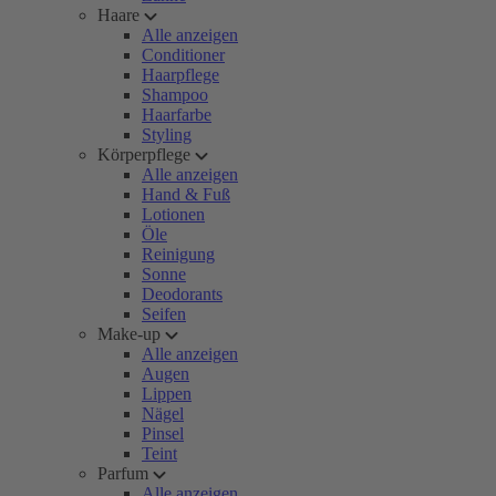
Haare
Alle anzeigen
Conditioner
Haarpflege
Shampoo
Haarfarbe
Styling
Körperpflege
Alle anzeigen
Hand & Fuß
Lotionen
Öle
Reinigung
Sonne
Deodorants
Seifen
Make-up
Alle anzeigen
Augen
Lippen
Nägel
Pinsel
Teint
Parfum
Alle anzeigen