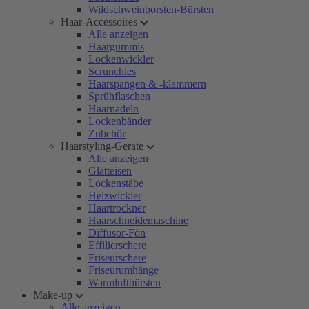
Wildschweinborsten-Bürsten
Haar-Accessoires
Alle anzeigen
Haargummis
Lockenwickler
Scrunchies
Haarspangen & -klammern
Sprühflaschen
Haarnadeln
Lockenbänder
Zubehör
Haarstyling-Geräte
Alle anzeigen
Glätteisen
Lockenstäbe
Heizwickler
Haartrockner
Haarschneidemaschine
Diffusor-Fön
Effilierschere
Friseurschere
Friseurumhänge
Warmluftbürsten
Make-up
Alle anzeigen