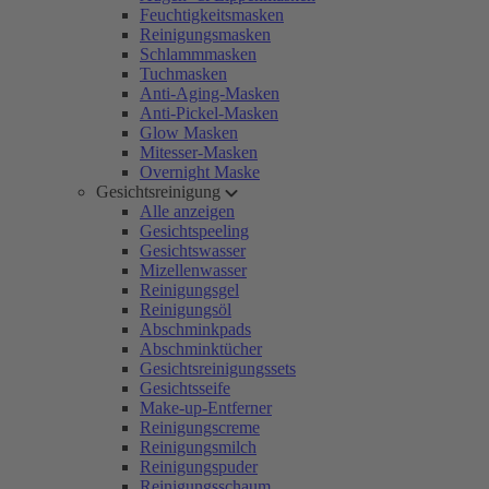
Feuchtigkeitsmasken
Reinigungsmasken
Schlammmasken
Tuchmasken
Anti-Aging-Masken
Anti-Pickel-Masken
Glow Masken
Mitesser-Masken
Overnight Maske
Gesichtsreinigung
Alle anzeigen
Gesichtspeeling
Gesichtswasser
Mizellenwasser
Reinigungsgel
Reinigungsöl
Abschminkpads
Abschminktücher
Gesichtsreinigungssets
Gesichtsseife
Make-up-Entferner
Reinigungscreme
Reinigungsmilch
Reinigungspuder
Reinigungsschaum