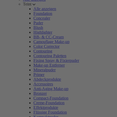
Teint
Alle anzeigen
Foundation
Concealer
Puder
Blush
Highlighter
BB- & CC-Cream
Camouflage Make-up
Color Corrector
Contouring
Contouring Paletten
Fixing Spray & Fixierpuder
Make-up Entferner
Mineralpuder
Primer
Abdeckprodukte
Accessoires
Anti-Aging Make-up
Bronzer
Compact-Foundation
Creme-Foundation
Effektprodukte
Flüssige Foundation
Kompaktpuder