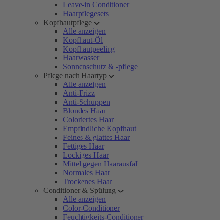
Leave-in Conditioner
Haarpflegesets
Kopfhautpflege
Alle anzeigen
Kopfhaut-Öl
Kopfhautpeeling
Haarwasser
Sonnenschutz & -pflege
Pflege nach Haartyp
Alle anzeigen
Anti-Frizz
Anti-Schuppen
Blondes Haar
Coloriertes Haar
Empfindliche Kopfhaut
Feines & glattes Haar
Fettiges Haar
Lockiges Haar
Mittel gegen Haarausfall
Normales Haar
Trockenes Haar
Conditioner & Spülung
Alle anzeigen
Color-Conditioner
Feuchtigkeits-Conditioner