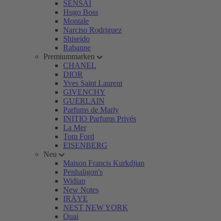
SENSAI
Hugo Boss
Montale
Narciso Rodriguez
Shiseido
Rabanne
Premiummarken
CHANEL
DIOR
Yves Saint Laurent
GIVENCHY
GUERLAIN
Parfums de Marly
INITIO Parfums Privés
La Mer
Tom Ford
EISENBERG
Neu
Maison Francis Kurkdjian
Penhaligon's
Widian
New Notes
IRÄYE
NEST NEW YORK
Ouai