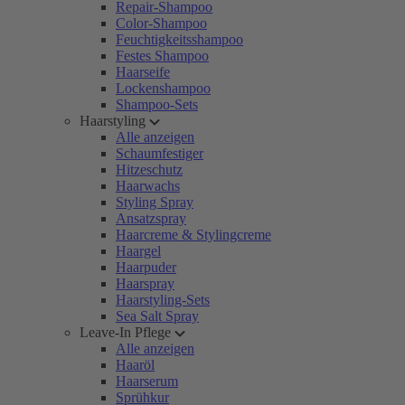
Repair-Shampoo
Color-Shampoo
Feuchtigkeitsshampoo
Festes Shampoo
Haarseife
Lockenshampoo
Shampoo-Sets
Haarstyling
Alle anzeigen
Schaumfestiger
Hitzeschutz
Haarwachs
Styling Spray
Ansatzspray
Haarcreme & Stylingcreme
Haargel
Haarpuder
Haarspray
Haarstyling-Sets
Sea Salt Spray
Leave-In Pflege
Alle anzeigen
Haaröl
Haarserum
Sprühkur