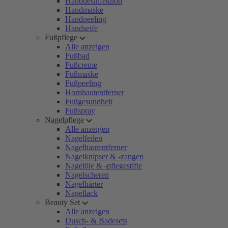
Handdesinfektion
Handmaske
Handpeeling
Handseife
Fußpflege
Alle anzeigen
Fußbad
Fußcreme
Fußmaske
Fußpeeling
Hornhautentferner
Fußgesundheit
Fußspray
Nagelpflege
Alle anzeigen
Nagelfeilen
Nagelhautentferner
Nagelknipser & -zangen
Nagelöle & -pflegestifte
Nagelscheren
Nagelhärter
Nagellack
Beauty Set
Alle anzeigen
Dusch- & Badesets