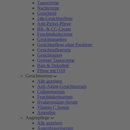
Tagescreme
Nachtcreme
Gesichtsöl
24h-Gesichtspflege
Anti-Pickel-Pflege
BB- & CC-Cream
Feuchtigkeitscreme
Gesichtsmasken
Gesichtspflege ohne Parabene
Gesichtspflegesets
Gesichtsspray
Getönte Tagescreme
Hals & Dekolleté
Pflege mit Q10
Gesichtsserum
Alle anzeigen
Anti-Aging-Gesichtsserum
Collagenserum
Feuchtigkeitsserum
Hyaluronsäure-Serum
Vitamin C Serum
Ampullen
Augenpflege
Alle anzeigen
Augenbrauenserum