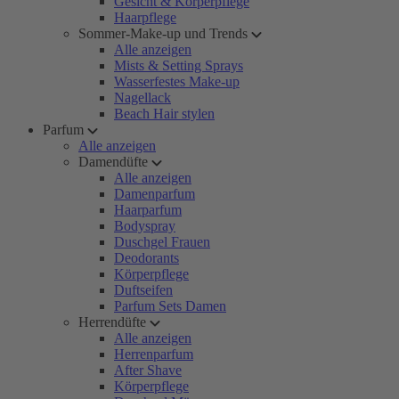
Gesicht & Körperpflege
Haarpflege
Sommer-Make-up und Trends
Alle anzeigen
Mists & Setting Sprays
Wasserfestes Make-up
Nagellack
Beach Hair stylen
Parfum
Alle anzeigen
Damendüfte
Alle anzeigen
Damenparfum
Haarparfum
Bodyspray
Duschgel Frauen
Deodorants
Körperpflege
Duftseifen
Parfum Sets Damen
Herrendüfte
Alle anzeigen
Herrenparfum
After Shave
Körperpflege