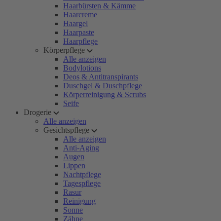
Haarbürsten & Kämme
Haarcreme
Haargel
Haarpaste
Haarpflege
Körperpflege
Alle anzeigen
Bodylotions
Deos & Antitranspirants
Duschgel & Duschpflege
Körperreinigung & Scrubs
Seife
Drogerie
Alle anzeigen
Gesichtspflege
Alle anzeigen
Anti-Aging
Augen
Lippen
Nachtpflege
Tagespflege
Rasur
Reinigung
Sonne
Zähne