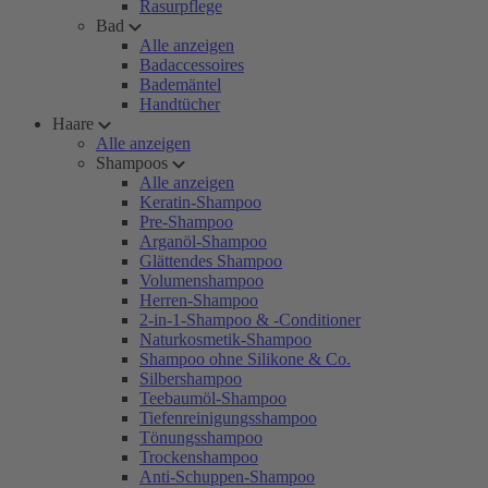
Rasurpflege
Bad
Alle anzeigen
Badaccessoires
Bademäntel
Handtücher
Haare
Alle anzeigen
Shampoos
Alle anzeigen
Keratin-Shampoo
Pre-Shampoo
Arganöl-Shampoo
Glättendes Shampoo
Volumenshampoo
Herren-Shampoo
2-in-1-Shampoo & -Conditioner
Naturkosmetik-Shampoo
Shampoo ohne Silikone & Co.
Silbershampoo
Teebaumöl-Shampoo
Tiefenreinigungsshampoo
Tönungsshampoo
Trockenshampoo
Anti-Schuppen-Shampoo