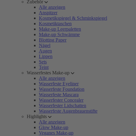
Zubehör
Alle anzeigen
Anspitzer
Kosmetikspiegel & Schminkspiegel
Kosmetiktaschen
Make-up Leerpaletten
Make-up Schwämme
Blotting Paper
Nägel
Augen
Lippen
Sets
Teint
Wasserfestes Make-up
Alle anzeigen
Wasserfeste Eyeliner
Wasserfeste Foundation
Wasserfeste Mascara
Wasserfester Concealer
Wasserfester Lidschatten
Wasserfeste Augenbrauenstifte
Highlights
Alle anzeigen
Glow Make-up
Veganes Make-up