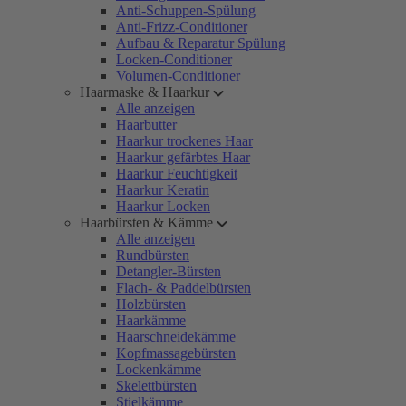
Anti-Schuppen-Spülung
Anti-Frizz-Conditioner
Aufbau & Reparatur Spülung
Locken-Conditioner
Volumen-Conditioner
Haarmaske & Haarkur
Alle anzeigen
Haarbutter
Haarkur trockenes Haar
Haarkur gefärbtes Haar
Haarkur Feuchtigkeit
Haarkur Keratin
Haarkur Locken
Haarbürsten & Kämme
Alle anzeigen
Rundbürsten
Detangler-Bürsten
Flach- & Paddelbürsten
Holzbürsten
Haarkämme
Haarschneidekämme
Kopfmassagebürsten
Lockenkämme
Skelettbürsten
Stielkämme