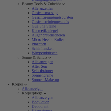
Beauty Tools & Zubehör
Alle anzeigen
Gesichtsmassage
Gesichtsreinigungsbürsten
Gesichtsreinigungstools
Gua Sha Steine
Kosmetikspiegel
Augenbrauenscheren
Micro Needle Roller
Pinzetten
Schlafmasken
Wimpernbürsten
Sonne & Schutz
Alle anzeigen
After Sun
Selbstbräuner
Sonnencreme
Sonnen-Make-up
Körper
Alle anzeigen
Körperpflege
Alle anzeigen
Bodylotion
Deodorant
Körperbutter