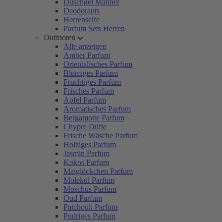
Duschgel Männer
Deodorants
Herrenseife
Parfum Sets Herren
Duftnoten
Alle anzeigen
Amber Parfum
Orientalisches Parfum
Blumiges Parfum
Fruchtiges Parfum
Frisches Parfum
Apfel Parfum
Aromatisches Parfum
Bergamotte Parfum
Chypre Düfte
Frische Wäsche Parfum
Holziges Parfum
Jasmin Parfum
Kokos Parfum
Maiglöckchen Parfum
Molekül Parfum
Moschus Parfum
Oud Parfum
Patchouli Parfum
Pudriges Parfum