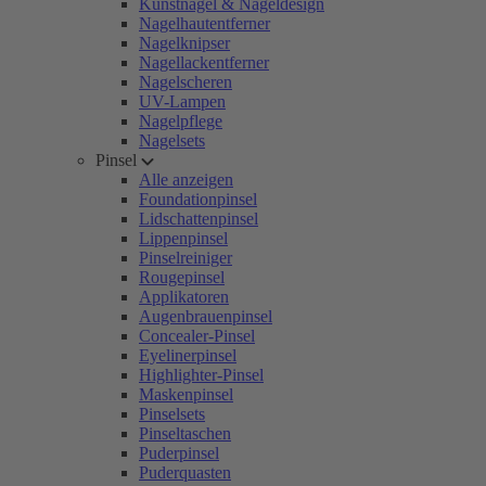
Kunstnägel & Nageldesign
Nagelhautentferner
Nagelknipser
Nagellackentferner
Nagelscheren
UV-Lampen
Nagelpflege
Nagelsets
Pinsel
Alle anzeigen
Foundationpinsel
Lidschattenpinsel
Lippenpinsel
Pinselreiniger
Rougepinsel
Applikatoren
Augenbrauenpinsel
Concealer-Pinsel
Eyelinerpinsel
Highlighter-Pinsel
Maskenpinsel
Pinselsets
Pinseltaschen
Puderpinsel
Puderquasten