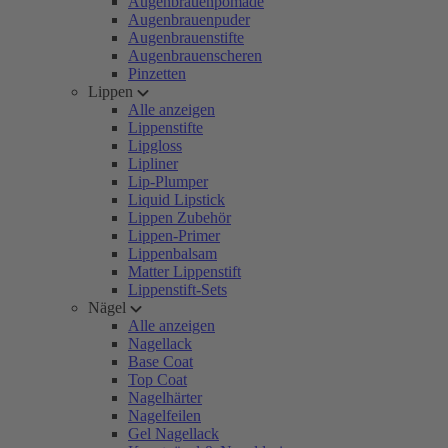
Augenbrauenpomade
Augenbrauenpuder
Augenbrauenstifte
Augenbrauenscheren
Pinzetten
Lippen
Alle anzeigen
Lippenstifte
Lipgloss
Lipliner
Lip-Plumper
Liquid Lipstick
Lippen Zubehör
Lippen-Primer
Lippenbalsam
Matter Lippenstift
Lippenstift-Sets
Nägel
Alle anzeigen
Nagellack
Base Coat
Top Coat
Nagelhärter
Nagelfeilen
Gel Nagellack