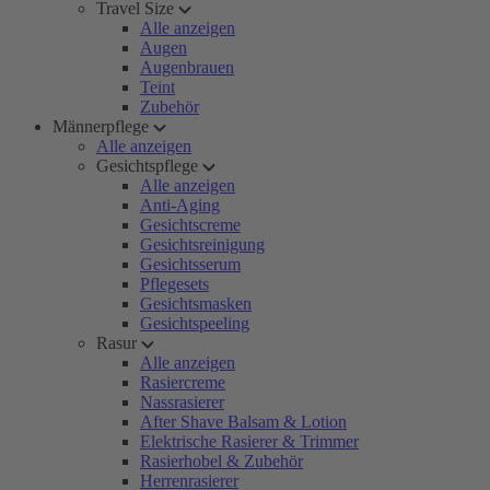
Travel Size
Alle anzeigen
Augen
Augenbrauen
Teint
Zubehör
Männerpflege
Alle anzeigen
Gesichtspflege
Alle anzeigen
Anti-Aging
Gesichtscreme
Gesichtsreinigung
Gesichtsserum
Pflegesets
Gesichtsmasken
Gesichtspeeling
Rasur
Alle anzeigen
Rasiercreme
Nassrasierer
After Shave Balsam & Lotion
Elektrische Rasierer & Trimmer
Rasierhobel & Zubehör
Herrenrasierer