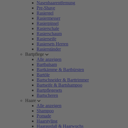
Nasenhaarentfernung
Pre-Shave
Rasiergel
Rasiermesser
Rasierpinsel
Rasierschale
Rasierschaum
Rasierseife
Rasiersets Herren
Rasierständer
Bartpflege
Alle anzeigen
Bartbalsam
Bartkämme & Bartbürsten
Bartöle
Bartschneider & Barttrimmer
Bartseife & Bartshampoo
Bartpflegesets
Bartscheren
Haare
Alle anzeigen
Shampoo
Pomade
Haarstyling
Haarausfall & Haarwuchs