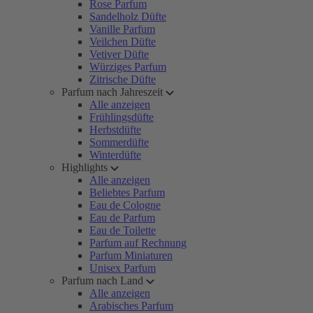
Rose Parfum
Sandelholz Düfte
Vanille Parfum
Veilchen Düfte
Vetiver Düfte
Würziges Parfum
Zitrische Düfte
Parfum nach Jahreszeit
Alle anzeigen
Frühlingsdüfte
Herbstdüfte
Sommerdüfte
Winterdüfte
Highlights
Alle anzeigen
Beliebtes Parfum
Eau de Cologne
Eau de Parfum
Eau de Toilette
Parfum auf Rechnung
Parfum Miniaturen
Unisex Parfum
Parfum nach Land
Alle anzeigen
Arabisches Parfum