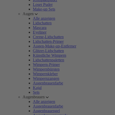
Loser Puder
Make-up Sets
Augen
Alle anzeigen
Lidschatten
Mascara
Eyeliner
Creme-Lidschatten
Lidschatten-Primer
Augen-Make-up-Entferner
Glitzer-Lidschatten
Künstliche Wimpern
Lidschattenpaletten
Wimpern-Primer
Wimpernbürsten
Wimpernkleber
Wimpernzangen
Augenbrauenfarbe
Kajal
Sets
Augenbrauen
Alle anzeigen
Augenbrauenfarbe
Augenbrauengel