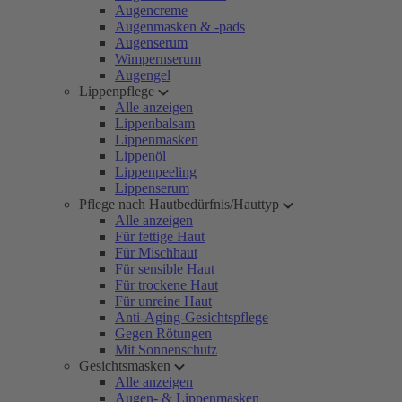
Augencreme
Augenmasken & -pads
Augenserum
Wimpernserum
Augengel
Lippenpflege
Alle anzeigen
Lippenbalsam
Lippenmasken
Lippenöl
Lippenpeeling
Lippenserum
Pflege nach Hautbedürfnis/Hauttyp
Alle anzeigen
Für fettige Haut
Für Mischhaut
Für sensible Haut
Für trockene Haut
Für unreine Haut
Anti-Aging-Gesichtspflege
Gegen Rötungen
Mit Sonnenschutz
Gesichtsmasken
Alle anzeigen
Augen- & Lippenmasken