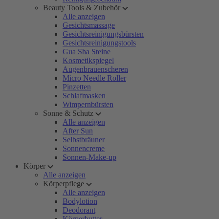
Beauty Tools & Zubehör
Alle anzeigen
Gesichtsmassage
Gesichtsreinigungsbürsten
Gesichtsreinigungstools
Gua Sha Steine
Kosmetikspiegel
Augenbrauenscheren
Micro Needle Roller
Pinzetten
Schlafmasken
Wimpernbürsten
Sonne & Schutz
Alle anzeigen
After Sun
Selbstbräuner
Sonnencreme
Sonnen-Make-up
Körper
Alle anzeigen
Körperpflege
Alle anzeigen
Bodylotion
Deodorant
Körperbutter