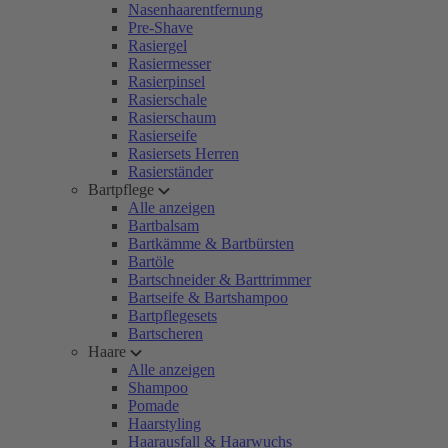
Nasenhaarentfernung
Pre-Shave
Rasiergel
Rasiermesser
Rasierpinsel
Rasierschale
Rasierschaum
Rasierseife
Rasiersets Herren
Rasierständer
Bartpflege
Alle anzeigen
Bartbalsam
Bartkämme & Bartbürsten
Bartöle
Bartschneider & Barttrimmer
Bartseife & Bartshampoo
Bartpflegesets
Bartscheren
Haare
Alle anzeigen
Shampoo
Pomade
Haarstyling
Haarausfall & Haarwuchs