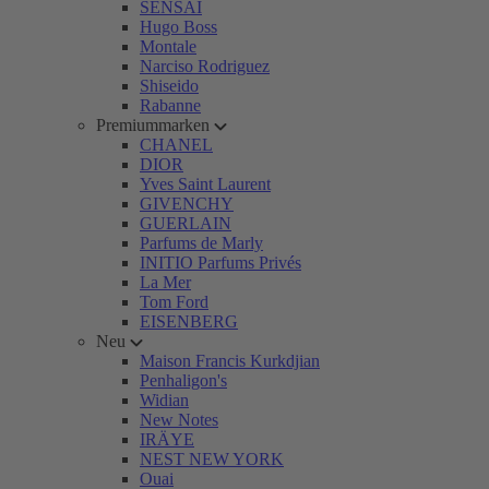
SENSAI
Hugo Boss
Montale
Narciso Rodriguez
Shiseido
Rabanne
Premiummarken
CHANEL
DIOR
Yves Saint Laurent
GIVENCHY
GUERLAIN
Parfums de Marly
INITIO Parfums Privés
La Mer
Tom Ford
EISENBERG
Neu
Maison Francis Kurkdjian
Penhaligon's
Widian
New Notes
IRÄYE
NEST NEW YORK
Ouai