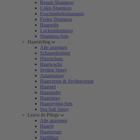
Repair-Shampoo
Color-Shampoo
Feuchtigkeitsshampoo
Festes Shampoo
Haarseife
Lockenshampoo
Shampoo-Sets
Haarstyling
Alle anzeigen
Schaumfestiger
Hitzeschutz
Haarwachs
Styling Spray
Ansatzspray
Haarcreme & Stylingcreme
Haargel
Haarpuder
Haarspray
Haarstyling-Sets
Sea Salt Spray
Leave-In Pflege
Alle anzeigen
Haaröl
Haarserum
Sprühkur