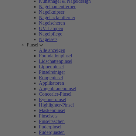
Kunstnägel & Nageldesign
Nagelhautentferner
Nagelknipser
Nagellackentferner
Nagelscheren
UV-Lampen
Nagelpflege
Nagelsets
Pinsel
Alle anzeigen
Foundationpinsel
Lidschattenpinsel
Lippenpinsel
Pinselreiniger
Rougepinsel
Applikatoren
Augenbrauenpinsel
Concealer-Pinsel
Eyelinerpinsel
Highlighter-Pinsel
Maskenpinsel
Pinselsets
Pinseltaschen
Puderpinsel
Puderquasten