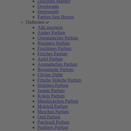
Duschgel Männer
Deodorants
Herrenseife
Parfum Sets Herren
Duftnoten
Alle anzeigen
Amber Parfum
Orientalisches Parfum
Blumiges Parfum
Fruchtiges Parfum
Frisches Parfum
Apfel Parfum
Aromatisches Parfum
Bergamotte Parfum
Chypre Düfte
Frische Wäsche Parfum
Holziges Parfum
Jasmin Parfum
Kokos Parfum
Maiglöckchen Parfum
Molekül Parfum
Moschus Parfum
Oud Parfum
Patchouli Parfum
Pudriges Parfum