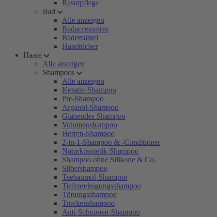
Rasurpflege
Bad
Alle anzeigen
Badaccessoires
Bademäntel
Handtücher
Haare
Alle anzeigen
Shampoos
Alle anzeigen
Keratin-Shampoo
Pre-Shampoo
Arganöl-Shampoo
Glättendes Shampoo
Volumenshampoo
Herren-Shampoo
2-in-1-Shampoo & -Conditioner
Naturkosmetik-Shampoo
Shampoo ohne Silikone & Co.
Silbershampoo
Teebaumöl-Shampoo
Tiefenreinigungsshampoo
Tönungsshampoo
Trockenshampoo
Anti-Schuppen-Shampoo