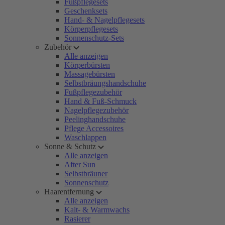
Fußpflegesets
Geschenksets
Hand- & Nagelpflegesets
Körperpflegesets
Sonnenschutz-Sets
Zubehör
Alle anzeigen
Körperbürsten
Massagebürsten
Selbstbräungshandschuhe
Fußpflegezubehör
Hand & Fuß-Schmuck
Nagelpflegezubehör
Peelinghandschuhe
Pflege Accessoires
Waschlappen
Sonne & Schutz
Alle anzeigen
After Sun
Selbstbräuner
Sonnenschutz
Haarentfernung
Alle anzeigen
Kalt- & Warmwachs
Rasierer