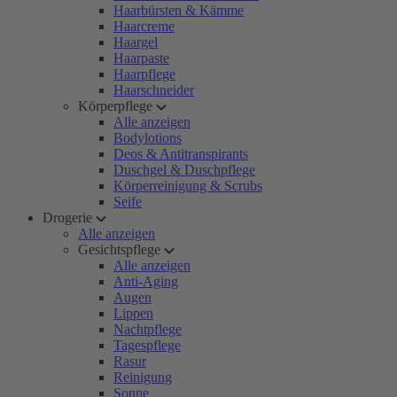
Haarbürsten & Kämme
Haarcreme
Haargel
Haarpaste
Haarpflege
Haarschneider
Körperpflege
Alle anzeigen
Bodylotions
Deos & Antitranspirants
Duschgel & Duschpflege
Körperreinigung & Scrubs
Seife
Drogerie
Alle anzeigen
Gesichtspflege
Alle anzeigen
Anti-Aging
Augen
Lippen
Nachtpflege
Tagespflege
Rasur
Reinigung
Sonne