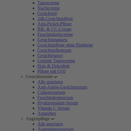
Tagescreme
Nachtcreme
Gesichtsöl
24h-Gesichtspflege
Anti-Pickel-Pflege
BB- & CC-Cream
Feuchtigkeitscreme
Gesichtsmasken
Gesichtspflege ohne Parabene
Gesichtspflegesets
Gesichtsspray
Getönte Tagescreme
Hals & Dekolleté
Pflege mit Q10
Gesichtsserum
Alle anzeigen
Anti-Aging-Gesichtsserum
Collagenserum
Feuchtigkeitsserum
Hyaluronsäure-Serum
Vitamin C Serum
Ampullen
Augenpflege
Alle anzeigen
Augenbrauenserum