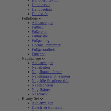
Handdesinfektion
Handmaske
Handpeeling
Handseife
Fußpflege
Alle anzeigen
Fußbad
Fußcreme
Fußmaske
Fußpeeling
Hornhautentferner
Fußgesundheit
Fußspray
Nagelpflege
Alle anzeigen
Nagelfeilen
Nagelhautentferner
Nagelknipser & -zangen
Nagelöle & -pflegestifte
Nagelscheren
Nagelhärter
Nagellack
Beauty Set
Alle anzeigen
Dusch- & Badesets