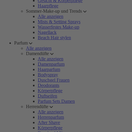
Gesicht & Körperpflege
Haarpflege
Sommer-Make-up und Trends
Alle anzeigen
Mists & Setting Sprays
Wasserfestes Make-up
Nagellack
Beach Hair stylen
Parfum
Alle anzeigen
Damendüfte
Alle anzeigen
Damenparfum
Haarparfum
Bodyspray
Duschgel Frauen
Deodorants
Körperpflege
Duftseifen
Parfum Sets Damen
Herrendüfte
Alle anzeigen
Herrenparfum
After Shave
Körperpflege