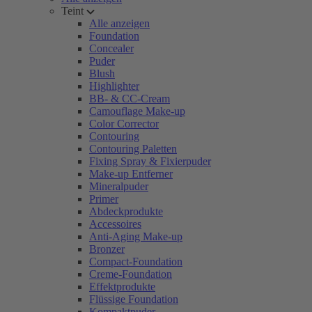
Teint
Alle anzeigen
Foundation
Concealer
Puder
Blush
Highlighter
BB- & CC-Cream
Camouflage Make-up
Color Corrector
Contouring
Contouring Paletten
Fixing Spray & Fixierpuder
Make-up Entferner
Mineralpuder
Primer
Abdeckprodukte
Accessoires
Anti-Aging Make-up
Bronzer
Compact-Foundation
Creme-Foundation
Effektprodukte
Flüssige Foundation
Kompaktpuder