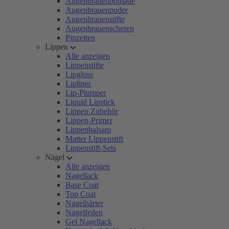
Augenbrauenpomade
Augenbrauenpuder
Augenbrauenstifte
Augenbrauenscheren
Pinzetten
Lippen
Alle anzeigen
Lippenstifte
Lipgloss
Lipliner
Lip-Plumper
Liquid Lipstick
Lippen Zubehör
Lippen-Primer
Lippenbalsam
Matter Lippenstift
Lippenstift-Sets
Nägel
Alle anzeigen
Nagellack
Base Coat
Top Coat
Nagelhärter
Nagelfeilen
Gel Nagellack