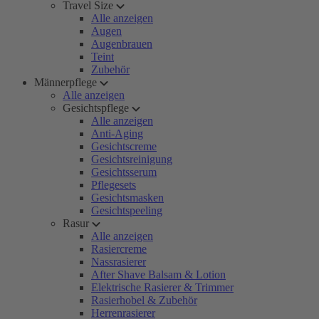
Travel Size
Alle anzeigen
Augen
Augenbrauen
Teint
Zubehör
Männerpflege
Alle anzeigen
Gesichtspflege
Alle anzeigen
Anti-Aging
Gesichtscreme
Gesichtsreinigung
Gesichtsserum
Pflegesets
Gesichtsmasken
Gesichtspeeling
Rasur
Alle anzeigen
Rasiercreme
Nassrasierer
After Shave Balsam & Lotion
Elektrische Rasierer & Trimmer
Rasierhobel & Zubehör
Herrenrasierer