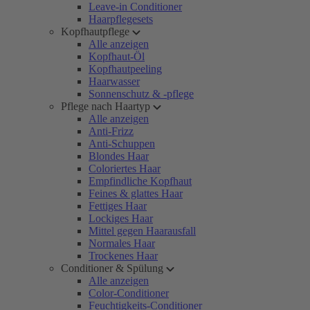
Leave-in Conditioner
Haarpflegesets
Kopfhautpflege
Alle anzeigen
Kopfhaut-Öl
Kopfhautpeeling
Haarwasser
Sonnenschutz & -pflege
Pflege nach Haartyp
Alle anzeigen
Anti-Frizz
Anti-Schuppen
Blondes Haar
Coloriertes Haar
Empfindliche Kopfhaut
Feines & glattes Haar
Fettiges Haar
Lockiges Haar
Mittel gegen Haarausfall
Normales Haar
Trockenes Haar
Conditioner & Spülung
Alle anzeigen
Color-Conditioner
Feuchtigkeits-Conditioner