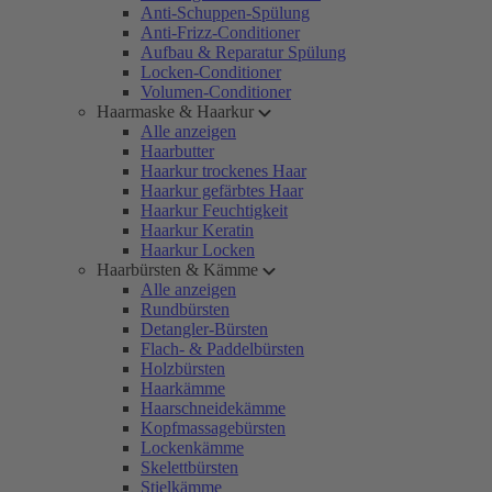
Anti-Schuppen-Spülung
Anti-Frizz-Conditioner
Aufbau & Reparatur Spülung
Locken-Conditioner
Volumen-Conditioner
Haarmaske & Haarkur
Alle anzeigen
Haarbutter
Haarkur trockenes Haar
Haarkur gefärbtes Haar
Haarkur Feuchtigkeit
Haarkur Keratin
Haarkur Locken
Haarbürsten & Kämme
Alle anzeigen
Rundbürsten
Detangler-Bürsten
Flach- & Paddelbürsten
Holzbürsten
Haarkämme
Haarschneidekämme
Kopfmassagebürsten
Lockenkämme
Skelettbürsten
Stielkämme