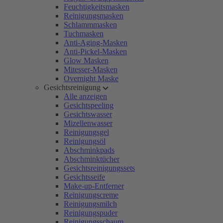
Feuchtigkeitsmasken
Reinigungsmasken
Schlammmasken
Tuchmasken
Anti-Aging-Masken
Anti-Pickel-Masken
Glow Masken
Mitesser-Masken
Overnight Maske
Gesichtsreinigung
Alle anzeigen
Gesichtspeeling
Gesichtswasser
Mizellenwasser
Reinigungsgel
Reinigungsöl
Abschminkpads
Abschminktücher
Gesichtsreinigungssets
Gesichtsseife
Make-up-Entferner
Reinigungscreme
Reinigungsmilch
Reinigungspuder
Reinigungsschaum