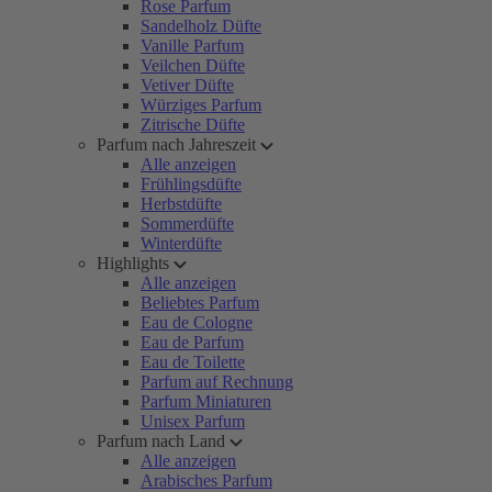
Rose Parfum
Sandelholz Düfte
Vanille Parfum
Veilchen Düfte
Vetiver Düfte
Würziges Parfum
Zitrische Düfte
Parfum nach Jahreszeit
Alle anzeigen
Frühlingsdüfte
Herbstdüfte
Sommerdüfte
Winterdüfte
Highlights
Alle anzeigen
Beliebtes Parfum
Eau de Cologne
Eau de Parfum
Eau de Toilette
Parfum auf Rechnung
Parfum Miniaturen
Unisex Parfum
Parfum nach Land
Alle anzeigen
Arabisches Parfum