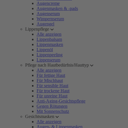
Augencreme
Augenmasken & -pads
Augenserum
Wimpernserum
Augengel
Lippenpflege
Alle anzeigen
Lippenbalsam
Lippenmasken
Lippenöl
Lippenpeeling
Lippenserum
Pflege nach Hautbedürfnis/Hauttyp
Alle anzeigen
Für fettige Haut
Für Mischhaut
Für sensible Haut
Für trockene Haut
Für unreine Haut
Anti-Aging-Gesichtspflege
Gegen Rötungen
Mit Sonnenschutz
Gesichtsmasken
Alle anzeigen
Augen- & Lippenmasken