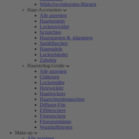
Wildschweinborsten-Bürsten
Haar-Accessoires
Alle anzeigen
Haargummis
Lockenwickler
Scrunchies
Haarspangen & -klammern
Sprühflaschen
Haarnadeln
Lockenbänder
Zubehör
Haarstyling-Geräte
Alle anzeigen
Glätteisen
Lockenstäbe
Heizwickler
Haartrockner
Haarschneidemaschine
Diffusor-Fön
Effilierschere
Friseurschere
Friseurumhänge
Warmluftbürsten
Make-up
Alle anzeigen