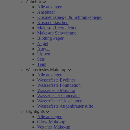
Zubehör
Alle anzeigen
Anspitzer
Kosmetikspiegel & Schminkspiegel
Kosmetiktaschen
Make-up Leerpaletten
Make-up Schwämme
Blotting Paper
Nägel
Augen
Lippen
Sets
Teint
Wasserfestes Make-up
Alle anzeigen
Wasserfeste Eyeliner
Wasserfeste Foundation
Wasserfeste Mascara
Wasserfester Concealer
Wasserfester Lidschatten
Wasserfeste Augenbrauenstifte
Highlights
Alle anzeigen
Glow Make-up
Veganes Make-up