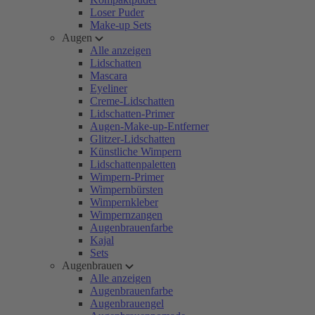
Loser Puder
Make-up Sets
Augen
Alle anzeigen
Lidschatten
Mascara
Eyeliner
Creme-Lidschatten
Lidschatten-Primer
Augen-Make-up-Entferner
Glitzer-Lidschatten
Künstliche Wimpern
Lidschattenpaletten
Wimpern-Primer
Wimpernbürsten
Wimpernkleber
Wimpernzangen
Augenbrauenfarbe
Kajal
Sets
Augenbrauen
Alle anzeigen
Augenbrauenfarbe
Augenbrauengel