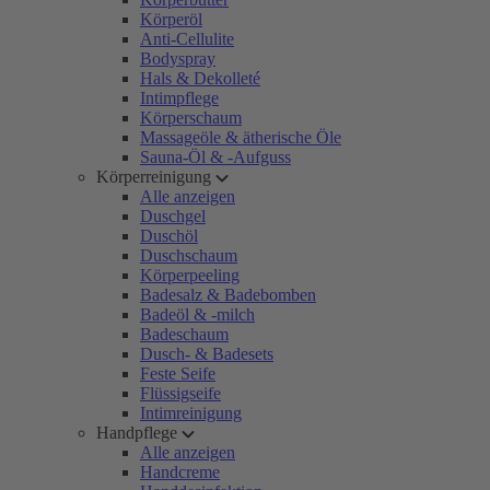
Körperöl
Anti-Cellulite
Bodyspray
Hals & Dekolleté
Intimpflege
Körperschaum
Massageöle & ätherische Öle
Sauna-Öl & -Aufguss
Körperreinigung
Alle anzeigen
Duschgel
Duschöl
Duschschaum
Körperpeeling
Badesalz & Badebomben
Badeöl & -milch
Badeschaum
Dusch- & Badesets
Feste Seife
Flüssigseife
Intimreinigung
Handpflege
Alle anzeigen
Handcreme