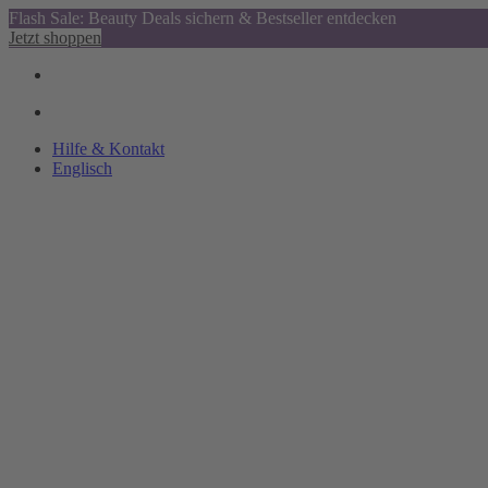
Flash Sale: Beauty Deals sichern & Bestseller entdecken
Jetzt shoppen
Hilfe & Kontakt
Englisch