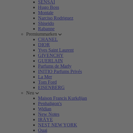
SENSAI
Hugo Boss
Montale
Narciso Rodriguez
Shiseido
Rabanne
Premiummarken
CHANEL
DIOR
Yves Saint Laurent
GIVENCHY
GUERLAIN
Parfums de Marly
INITIO Parfums Privés
La Mer
Tom Ford
EISENBERG
Neu
Maison Francis Kurkdjian
Penhaligon's
Widian
New Notes
IRÄYE
NEST NEW YORK
Ouai