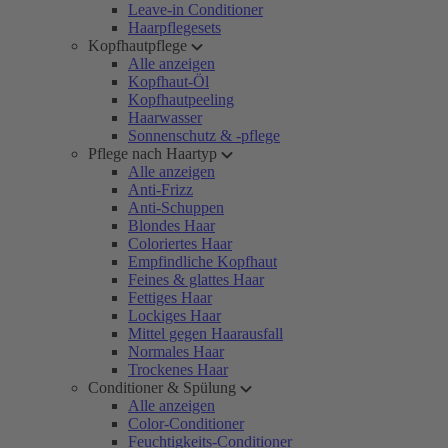
Leave-in Conditioner
Haarpflegesets
Kopfhautpflege
Alle anzeigen
Kopfhaut-Öl
Kopfhautpeeling
Haarwasser
Sonnenschutz & -pflege
Pflege nach Haartyp
Alle anzeigen
Anti-Frizz
Anti-Schuppen
Blondes Haar
Coloriertes Haar
Empfindliche Kopfhaut
Feines & glattes Haar
Fettiges Haar
Lockiges Haar
Mittel gegen Haarausfall
Normales Haar
Trockenes Haar
Conditioner & Spülung
Alle anzeigen
Color-Conditioner
Feuchtigkeits-Conditioner