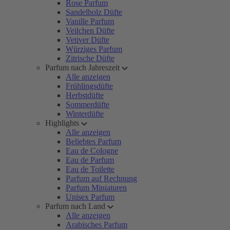
Rose Parfum
Sandelholz Düfte
Vanille Parfum
Veilchen Düfte
Vetiver Düfte
Würziges Parfum
Zitrische Düfte
Parfum nach Jahreszeit
Alle anzeigen
Frühlingsdüfte
Herbstdüfte
Sommerdüfte
Winterdüfte
Highlights
Alle anzeigen
Beliebtes Parfum
Eau de Cologne
Eau de Parfum
Eau de Toilette
Parfum auf Rechnung
Parfum Miniaturen
Unisex Parfum
Parfum nach Land
Alle anzeigen
Arabisches Parfum