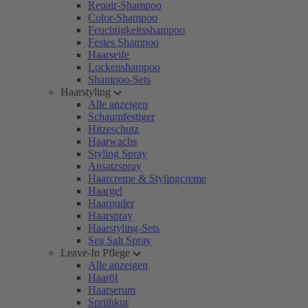
Repair-Shampoo
Color-Shampoo
Feuchtigkeitsshampoo
Festes Shampoo
Haarseife
Lockenshampoo
Shampoo-Sets
Haarstyling
Alle anzeigen
Schaumfestiger
Hitzeschutz
Haarwachs
Styling Spray
Ansatzspray
Haarcreme & Stylingcreme
Haargel
Haarpuder
Haarspray
Haarstyling-Sets
Sea Salt Spray
Leave-In Pflege
Alle anzeigen
Haaröl
Haarserum
Sprühkur