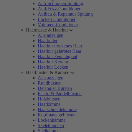
Anti-Schuppen-Spülung
Anti-Frizz-Conditioner
Aufbau & Reparatur Spülung
Locken-Conditioner
Volumen-Conditioner
Haarmaske & Haarkur
Alle anzeigen
Haarbutter
Haarkur trockenes Haar
Haarkur gefärbtes Haar
Haarkur Feuchtigkeit
Haarkur Keratin
Haarkur Locken
Haarbürsten & Kämme
Alle anzeigen
Rundbürsten
Detangler-Bürsten
Flach- & Paddelbürsten
Holzbürsten
Haarkämme
Haarschneidekämme
Kopfmassagebürsten
Lockenkämme
Skelettbürsten
Stielkämme