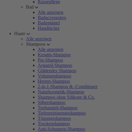
Rasurpflege
Bad
Alle anzeigen
Badaccessoires
Bademäntel
Handtücher
Haare
Alle anzeigen
Shampoos
Alle anzeigen
Keratin-Shampoo
Pre-Shampoo
Arganöl-Shampoo
Glättendes Shampoo
Volumenshampoo
Herren-Shampoo
2-in-1-Shampoo & -Conditioner
Naturkosmetik-Shampoo
Shampoo ohne Silikone & Co.
Silbershampoo
Teebaumöl-Shampoo
Tiefenreinigungsshampoo
Tönungsshampoo
Trockenshampoo
Anti-Schuppen-Shampoo