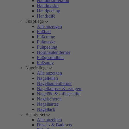
Handdesinfektion
Handmaske
Handpeeling
Handseife
Fußpflege
Alle anzeigen
Fußbad
Fußcreme
Fußmaske
Fußpeeling
Hornhautentferner
Fußgesundheit
Fußspray
Nagelpflege
Alle anzeigen
Nagelfeilen
Nagelhautentferner
Nagelknipser & -zangen
Nagelöle & -pflegestifte
Nagelscheren
Nagelhärter
Nagellack
Beauty Set
Alle anzeigen
Dusch- & Badesets