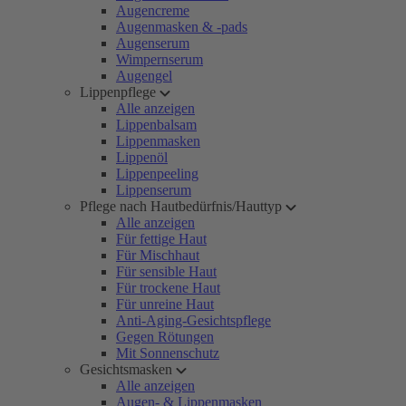
Augencreme
Augenmasken & -pads
Augenserum
Wimpernserum
Augengel
Lippenpflege
Alle anzeigen
Lippenbalsam
Lippenmasken
Lippenöl
Lippenpeeling
Lippenserum
Pflege nach Hautbedürfnis/Hauttyp
Alle anzeigen
Für fettige Haut
Für Mischhaut
Für sensible Haut
Für trockene Haut
Für unreine Haut
Anti-Aging-Gesichtspflege
Gegen Rötungen
Mit Sonnenschutz
Gesichtsmasken
Alle anzeigen
Augen- & Lippenmasken