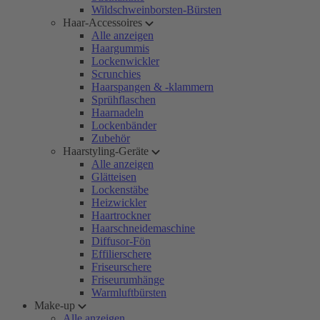
Wildschweinborsten-Bürsten
Haar-Accessoires
Alle anzeigen
Haargummis
Lockenwickler
Scrunchies
Haarspangen & -klammern
Sprühflaschen
Haarnadeln
Lockenbänder
Zubehör
Haarstyling-Geräte
Alle anzeigen
Glätteisen
Lockenstäbe
Heizwickler
Haartrockner
Haarschneidemaschine
Diffusor-Fön
Effilierschere
Friseurschere
Friseurumhänge
Warmluftbürsten
Make-up
Alle anzeigen