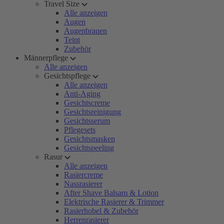
Travel Size
Alle anzeigen
Augen
Augenbrauen
Teint
Zubehör
Männerpflege
Alle anzeigen
Gesichtspflege
Alle anzeigen
Anti-Aging
Gesichtscreme
Gesichtsreinigung
Gesichtsserum
Pflegesets
Gesichtsmasken
Gesichtspeeling
Rasur
Alle anzeigen
Rasiercreme
Nassrasierer
After Shave Balsam & Lotion
Elektrische Rasierer & Trimmer
Rasierhobel & Zubehör
Herrenrasierer