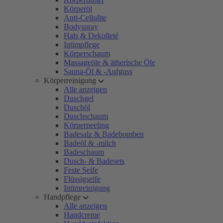
Körperöl
Anti-Cellulite
Bodyspray
Hals & Dekolleté
Intimpflege
Körperschaum
Massageöle & ätherische Öle
Sauna-Öl & -Aufguss
Körperreinigung
Alle anzeigen
Duschgel
Duschöl
Duschschaum
Körperpeeling
Badesalz & Badebomben
Badeöl & -milch
Badeschaum
Dusch- & Badesets
Feste Seife
Flüssigseife
Intimreinigung
Handpflege
Alle anzeigen
Handcreme