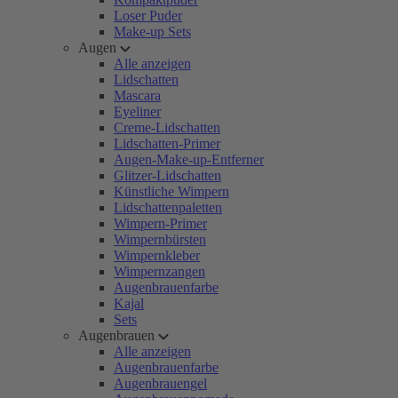
Loser Puder
Make-up Sets
Augen
Alle anzeigen
Lidschatten
Mascara
Eyeliner
Creme-Lidschatten
Lidschatten-Primer
Augen-Make-up-Entferner
Glitzer-Lidschatten
Künstliche Wimpern
Lidschattenpaletten
Wimpern-Primer
Wimpernbürsten
Wimpernkleber
Wimpernzangen
Augenbrauenfarbe
Kajal
Sets
Augenbrauen
Alle anzeigen
Augenbrauenfarbe
Augenbrauengel