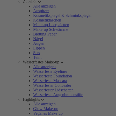
Zubehör
Alle anzeigen
Anspitzer
Kosmetikspiegel & Schminkspiegel
Kosmetiktaschen
Make-up Leerpaletten
Make-up Schwämme
Blotting Paper
Nägel
Augen
Lippen
Sets
Teint
Wasserfestes Make-up
Alle anzeigen
Wasserfeste Eyeliner
Wasserfeste Foundation
Wasserfeste Mascara
Wasserfester Concealer
Wasserfester Lidschatten
Wasserfeste Augenbrauenstifte
Highlights
Alle anzeigen
Glow Make-up
Veganes Make-up