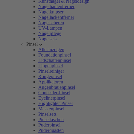
Kunstnägel & Nageldesign
Nagelhautentferner
Nagelknipser
Nagellackentferner
Nagelscheren
UV-Lampen
Nagelpflege
Nagelsets
Pinsel
Alle anzeigen
Foundationpinsel
Lidschattenpinsel
Lippenpinsel
Pinselreiniger
Rougepinsel
Applikatoren
Augenbrauenpinsel
Concealer-Pinsel
Eyelinerpinsel
Highlighter-Pinsel
Maskenpinsel
Pinselsets
Pinseltaschen
Puderpinsel
Puderquasten