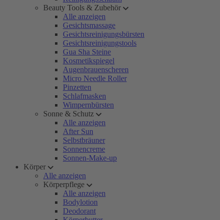
Beauty Tools & Zubehör
Alle anzeigen
Gesichtsmassage
Gesichtsreinigungsbürsten
Gesichtsreinigungstools
Gua Sha Steine
Kosmetikspiegel
Augenbrauenscheren
Micro Needle Roller
Pinzetten
Schlafmasken
Wimpernbürsten
Sonne & Schutz
Alle anzeigen
After Sun
Selbstbräuner
Sonnencreme
Sonnen-Make-up
Körper
Alle anzeigen
Körperpflege
Alle anzeigen
Bodylotion
Deodorant
Körperbutter