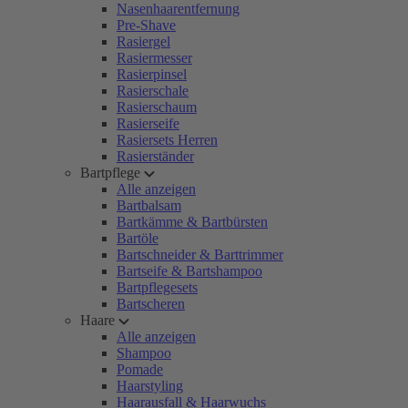
Nasenhaarentfernung
Pre-Shave
Rasiergel
Rasiermesser
Rasierpinsel
Rasierschale
Rasierschaum
Rasierseife
Rasiersets Herren
Rasierständer
Bartpflege
Alle anzeigen
Bartbalsam
Bartkämme & Bartbürsten
Bartöle
Bartschneider & Barttrimmer
Bartseife & Bartshampoo
Bartpflegesets
Bartscheren
Haare
Alle anzeigen
Shampoo
Pomade
Haarstyling
Haarausfall & Haarwuchs