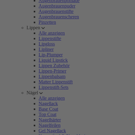
Augenbrauenpomade
Augenbrauenpuder
Augenbrauenstifte
Augenbrauenscheren
Pinzetten
Lippen
Alle anzeigen
Lippenstifte
Lipgloss
Lipliner
Lip-Plumper
Liquid Lipstick
Lippen Zubehör
Lippen-Primer
Lippenbalsam
Matter Lippenstift
Lippenstift-Sets
Nägel
Alle anzeigen
Nagellack
Base Coat
Top Coat
Nagelhärter
Nagelfeilen
Gel Nagellack