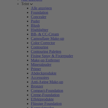
Teint
Alle anzeigen
Foundation
Concealer
Puder
Blush
Highlighter
BB- & CC-Cream
Camouflage Make-up
Color Corrector
Contouring
Contouring Paletten
Fixing Spray & Fixierpuder
Make-up Entferner
Mineralpuder
Primer
Abdeckprodukte
Accessoires
Anti-Aging Make-up
Bronzer
Compact-Foundation
Creme-Foundation
Effektprodukte
Flüssige Foundation
Kompaktpuder