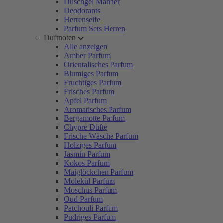
Duschgel Männer
Deodorants
Herrenseife
Parfum Sets Herren
Duftnoten
Alle anzeigen
Amber Parfum
Orientalisches Parfum
Blumiges Parfum
Fruchtiges Parfum
Frisches Parfum
Apfel Parfum
Aromatisches Parfum
Bergamotte Parfum
Chypre Düfte
Frische Wäsche Parfum
Holziges Parfum
Jasmin Parfum
Kokos Parfum
Maiglöckchen Parfum
Molekül Parfum
Moschus Parfum
Oud Parfum
Patchouli Parfum
Pudriges Parfum