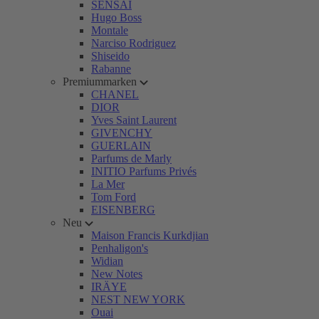
SENSAI
Hugo Boss
Montale
Narciso Rodriguez
Shiseido
Rabanne
Premiummarken
CHANEL
DIOR
Yves Saint Laurent
GIVENCHY
GUERLAIN
Parfums de Marly
INITIO Parfums Privés
La Mer
Tom Ford
EISENBERG
Neu
Maison Francis Kurkdjian
Penhaligon's
Widian
New Notes
IRÄYE
NEST NEW YORK
Ouai