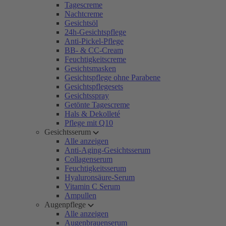
Tagescreme
Nachtcreme
Gesichtsöl
24h-Gesichtspflege
Anti-Pickel-Pflege
BB- & CC-Cream
Feuchtigkeitscreme
Gesichtsmasken
Gesichtspflege ohne Parabene
Gesichtspflegesets
Gesichtsspray
Getönte Tagescreme
Hals & Dekolleté
Pflege mit Q10
Gesichtsserum
Alle anzeigen
Anti-Aging-Gesichtsserum
Collagenserum
Feuchtigkeitsserum
Hyaluronsäure-Serum
Vitamin C Serum
Ampullen
Augenpflege
Alle anzeigen
Augenbrauenserum