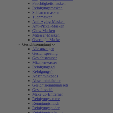
Feuchtigkeitsmasken
Reinigungsmasken
Schlammmasken
Tuchmasken
Anti-Aging-Masken
Anti-Pickel-Masken
Glow Masken
Mitesser-Masken
Overnight Maske
Gesichtsreinigung
Alle anzeigen
Gesichtspeeling
Gesichtswasser
Mizellenwasser
Reinigungsgel
Reinigungsöl
Abschminkpads
Abschminktücher
Gesichtsreinigungssets
Gesichtsseife
Make-up-Entferner
Reinigungscreme
Reinigungsmilch
Reinigungspuder
Reinigungsschaum