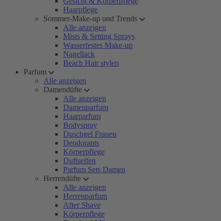
Gesicht & Körperpflege
Haarpflege
Sommer-Make-up und Trends
Alle anzeigen
Mists & Setting Sprays
Wasserfestes Make-up
Nagellack
Beach Hair stylen
Parfum
Alle anzeigen
Damendüfte
Alle anzeigen
Damenparfum
Haarparfum
Bodyspray
Duschgel Frauen
Deodorants
Körperpflege
Duftseifen
Parfum Sets Damen
Herrendüfte
Alle anzeigen
Herrenparfum
After Shave
Körperpflege