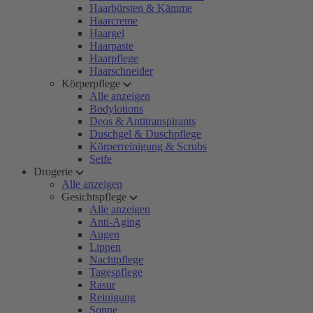
Haarbürsten & Kämme
Haarcreme
Haargel
Haarpaste
Haarpflege
Haarschneider
Körperpflege
Alle anzeigen
Bodylotions
Deos & Antitranspirants
Duschgel & Duschpflege
Körperreinigung & Scrubs
Seife
Drogerie
Alle anzeigen
Gesichtspflege
Alle anzeigen
Anti-Aging
Augen
Lippen
Nachtpflege
Tagespflege
Rasur
Reinigung
Sonne