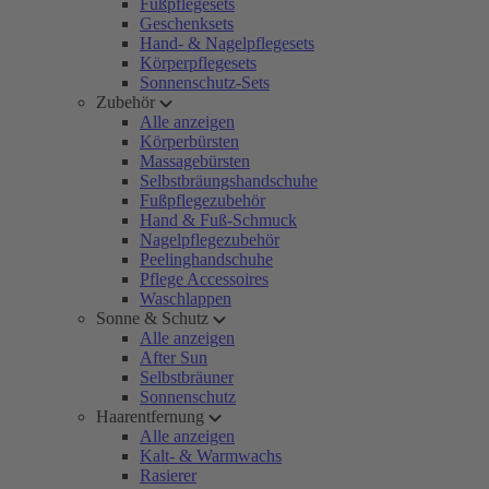
Fußpflegesets
Geschenksets
Hand- & Nagelpflegesets
Körperpflegesets
Sonnenschutz-Sets
Zubehör
Alle anzeigen
Körperbürsten
Massagebürsten
Selbstbräungshandschuhe
Fußpflegezubehör
Hand & Fuß-Schmuck
Nagelpflegezubehör
Peelinghandschuhe
Pflege Accessoires
Waschlappen
Sonne & Schutz
Alle anzeigen
After Sun
Selbstbräuner
Sonnenschutz
Haarentfernung
Alle anzeigen
Kalt- & Warmwachs
Rasierer