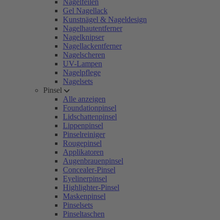
Nagelfeilen
Gel Nagellack
Kunstnägel & Nageldesign
Nagelhautentferner
Nagelknipser
Nagellackentferner
Nagelscheren
UV-Lampen
Nagelpflege
Nagelsets
Pinsel
Alle anzeigen
Foundationpinsel
Lidschattenpinsel
Lippenpinsel
Pinselreiniger
Rougepinsel
Applikatoren
Augenbrauenpinsel
Concealer-Pinsel
Eyelinerpinsel
Highlighter-Pinsel
Maskenpinsel
Pinselsets
Pinseltaschen