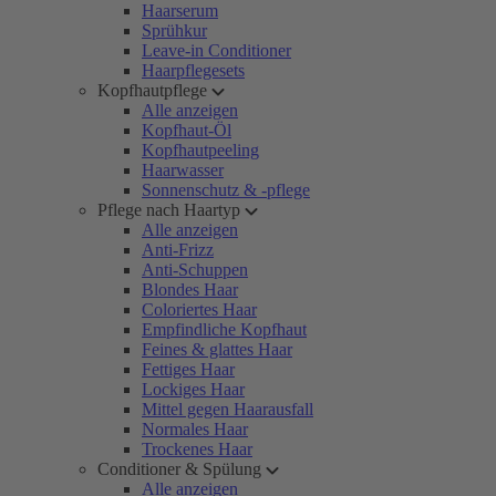
Haarserum
Sprühkur
Leave-in Conditioner
Haarpflegesets
Kopfhautpflege
Alle anzeigen
Kopfhaut-Öl
Kopfhautpeeling
Haarwasser
Sonnenschutz & -pflege
Pflege nach Haartyp
Alle anzeigen
Anti-Frizz
Anti-Schuppen
Blondes Haar
Coloriertes Haar
Empfindliche Kopfhaut
Feines & glattes Haar
Fettiges Haar
Lockiges Haar
Mittel gegen Haarausfall
Normales Haar
Trockenes Haar
Conditioner & Spülung
Alle anzeigen