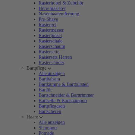
Rasierhobel & Zubehör
Herrenrasierer
Nasenhaarentfernung
Pre-Shave
Rasiergel
Rasiermesser
Rasierpinsel
Rasierschale
Rasierschaum
Rasierseife
Rasiersets Herren
Rasierständer
Bartpflege
Alle anzeigen
Bartbalsam
Bartkämme & Bartbürsten
Bartöle
Bartschneider & Barttrimmer
Bartseife & Bartshampoo
Bartpflegesets
Bartscheren
Haare
Alle anzeigen
Shampoo
Pomade