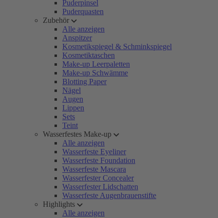
Puderpinsel
Puderquasten
Zubehör
Alle anzeigen
Anspitzer
Kosmetikspiegel & Schminkspiegel
Kosmetiktaschen
Make-up Leerpaletten
Make-up Schwämme
Blotting Paper
Nägel
Augen
Lippen
Sets
Teint
Wasserfestes Make-up
Alle anzeigen
Wasserfeste Eyeliner
Wasserfeste Foundation
Wasserfeste Mascara
Wasserfester Concealer
Wasserfester Lidschatten
Wasserfeste Augenbrauenstifte
Highlights
Alle anzeigen