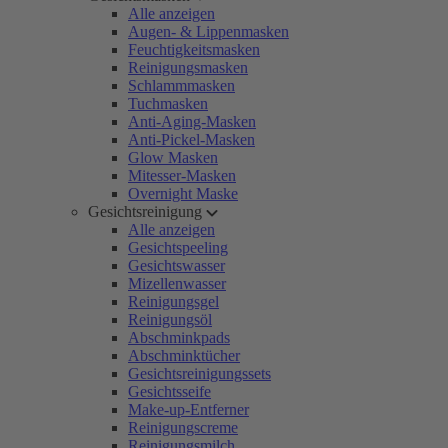
Alle anzeigen
Augen- & Lippenmasken
Feuchtigkeitsmasken
Reinigungsmasken
Schlammmasken
Tuchmasken
Anti-Aging-Masken
Anti-Pickel-Masken
Glow Masken
Mitesser-Masken
Overnight Maske
Gesichtsreinigung
Alle anzeigen
Gesichtspeeling
Gesichtswasser
Mizellenwasser
Reinigungsgel
Reinigungsöl
Abschminkpads
Abschminktücher
Gesichtsreinigungssets
Gesichtsseife
Make-up-Entferner
Reinigungscreme
Reinigungsmilch