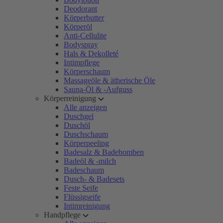
Deodorant
Körperbutter
Körperöl
Anti-Cellulite
Bodyspray
Hals & Dekolleté
Intimpflege
Körperschaum
Massageöle & ätherische Öle
Sauna-Öl & -Aufguss
Körperreinigung
Alle anzeigen
Duschgel
Duschöl
Duschschaum
Körperpeeling
Badesalz & Badebomben
Badeöl & -milch
Badeschaum
Dusch- & Badesets
Feste Seife
Flüssigseife
Intimreinigung
Handpflege