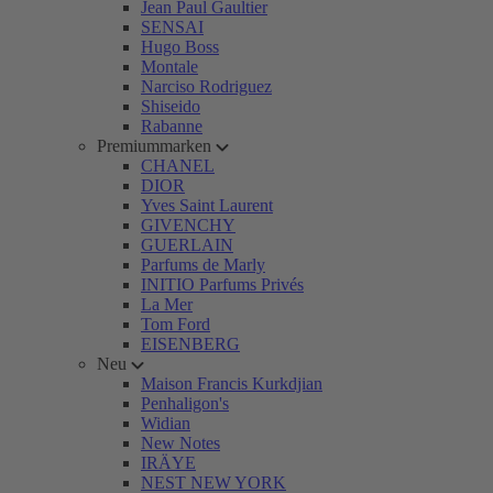
Jean Paul Gaultier
SENSAI
Hugo Boss
Montale
Narciso Rodriguez
Shiseido
Rabanne
Premiummarken
CHANEL
DIOR
Yves Saint Laurent
GIVENCHY
GUERLAIN
Parfums de Marly
INITIO Parfums Privés
La Mer
Tom Ford
EISENBERG
Neu
Maison Francis Kurkdjian
Penhaligon's
Widian
New Notes
IRÄYE
NEST NEW YORK