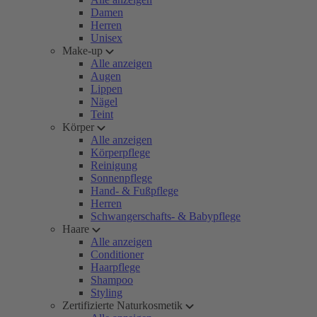
Damen
Herren
Unisex
Make-up
Alle anzeigen
Augen
Lippen
Nägel
Teint
Körper
Alle anzeigen
Körperpflege
Reinigung
Sonnenpflege
Hand- & Fußpflege
Herren
Schwangerschafts- & Babypflege
Haare
Alle anzeigen
Conditioner
Haarpflege
Shampoo
Styling
Zertifizierte Naturkosmetik