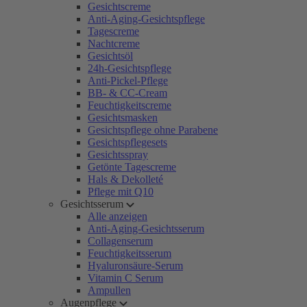
Gesichtscreme
Anti-Aging-Gesichtspflege
Tagescreme
Nachtcreme
Gesichtsöl
24h-Gesichtspflege
Anti-Pickel-Pflege
BB- & CC-Cream
Feuchtigkeitscreme
Gesichtsmasken
Gesichtspflege ohne Parabene
Gesichtspflegesets
Gesichtsspray
Getönte Tagescreme
Hals & Dekolleté
Pflege mit Q10
Gesichtsserum
Alle anzeigen
Anti-Aging-Gesichtsserum
Collagenserum
Feuchtigkeitsserum
Hyaluronsäure-Serum
Vitamin C Serum
Ampullen
Augenpflege