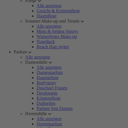
Pflege
Alle anzeigen
Gesicht & Körperpflege
Haarpflege
Sommer-Make-up und Trends
Alle anzeigen
Mists & Setting Sprays
Wasserfestes Make-up
Nagellack
Beach Hair stylen
Parfum
Alle anzeigen
Damendüfte
Alle anzeigen
Damenparfum
Haarparfum
Bodyspray
Duschgel Frauen
Deodorants
Körperpflege
Duftseifen
Parfum Sets Damen
Herrendüfte
Alle anzeigen
Herrenparfum