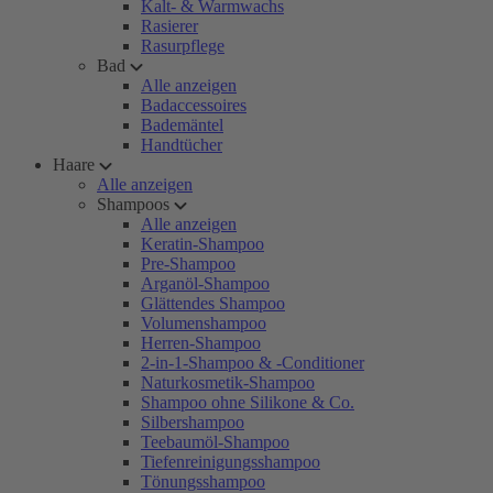
Kalt- & Warmwachs
Rasierer
Rasurpflege
Bad
Alle anzeigen
Badaccessoires
Bademäntel
Handtücher
Haare
Alle anzeigen
Shampoos
Alle anzeigen
Keratin-Shampoo
Pre-Shampoo
Arganöl-Shampoo
Glättendes Shampoo
Volumenshampoo
Herren-Shampoo
2-in-1-Shampoo & -Conditioner
Naturkosmetik-Shampoo
Shampoo ohne Silikone & Co.
Silbershampoo
Teebaumöl-Shampoo
Tiefenreinigungsshampoo
Tönungsshampoo