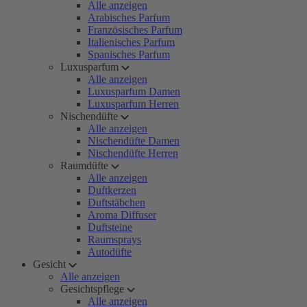
Alle anzeigen
Arabisches Parfum
Französisches Parfum
Italienisches Parfum
Spanisches Parfum
Luxusparfum
Alle anzeigen
Luxusparfum Damen
Luxusparfum Herren
Nischendüfte
Alle anzeigen
Nischendüfte Damen
Nischendüfte Herren
Raumdüfte
Alle anzeigen
Duftkerzen
Duftstäbchen
Aroma Diffuser
Duftsteine
Raumsprays
Autodüfte
Gesicht
Alle anzeigen
Gesichtspflege
Alle anzeigen