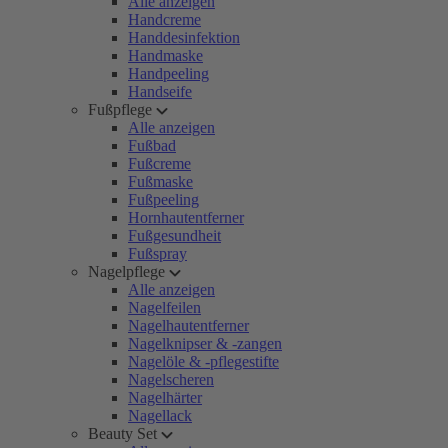
Alle anzeigen
Handcreme
Handdesinfektion
Handmaske
Handpeeling
Handseife
Fußpflege
Alle anzeigen
Fußbad
Fußcreme
Fußmaske
Fußpeeling
Hornhautentferner
Fußgesundheit
Fußspray
Nagelpflege
Alle anzeigen
Nagelfeilen
Nagelhautentferner
Nagelknipser & -zangen
Nagelöle & -pflegestifte
Nagelscheren
Nagelhärter
Nagellack
Beauty Set