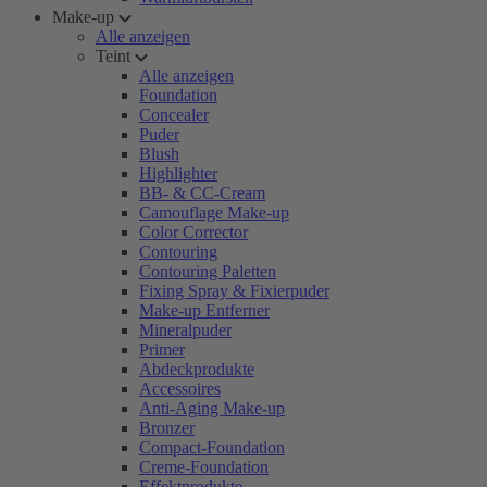
Make-up
Alle anzeigen
Teint
Alle anzeigen
Foundation
Concealer
Puder
Blush
Highlighter
BB- & CC-Cream
Camouflage Make-up
Color Corrector
Contouring
Contouring Paletten
Fixing Spray & Fixierpuder
Make-up Entferner
Mineralpuder
Primer
Abdeckprodukte
Accessoires
Anti-Aging Make-up
Bronzer
Compact-Foundation
Creme-Foundation
Effektprodukte