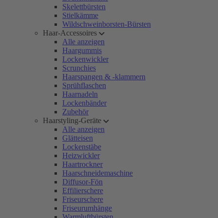
Skelettbürsten
Stielkämme
Wildschweinborsten-Bürsten
Haar-Accessoires
Alle anzeigen
Haargummis
Lockenwickler
Scrunchies
Haarspangen & -klammern
Sprühflaschen
Haarnadeln
Lockenbänder
Zubehör
Haarstyling-Geräte
Alle anzeigen
Glätteisen
Lockenstäbe
Heizwickler
Haartrockner
Haarschneidemaschine
Diffusor-Fön
Effilierschere
Friseurschere
Friseurumhänge
Warmluftbürsten