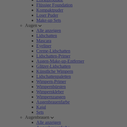
Flüssige Foundation
Kompaktpuder
Loser Puder
Make-up Sets
Augen
Alle anzeigen
Lidschatten
Mascara
Eyeliner
Creme-Lidschatten
Lidschatten-Primer
Augen-Make-up-Entferner
Glitzer-Lidschatten
Künstliche Wimpern
Lidschattenpaletten
Wimpern-Primer
Wimpernbürsten
Wimpernkleber
Wimpernzangen
Augenbrauenfarbe
Kajal
Sets
Augenbrauen
Alle anzeigen