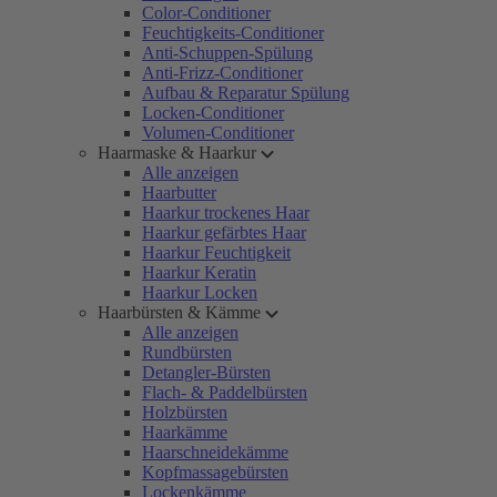
Color-Conditioner
Feuchtigkeits-Conditioner
Anti-Schuppen-Spülung
Anti-Frizz-Conditioner
Aufbau & Reparatur Spülung
Locken-Conditioner
Volumen-Conditioner
Haarmaske & Haarkur
Alle anzeigen
Haarbutter
Haarkur trockenes Haar
Haarkur gefärbtes Haar
Haarkur Feuchtigkeit
Haarkur Keratin
Haarkur Locken
Haarbürsten & Kämme
Alle anzeigen
Rundbürsten
Detangler-Bürsten
Flach- & Paddelbürsten
Holzbürsten
Haarkämme
Haarschneidekämme
Kopfmassagebürsten
Lockenkämme