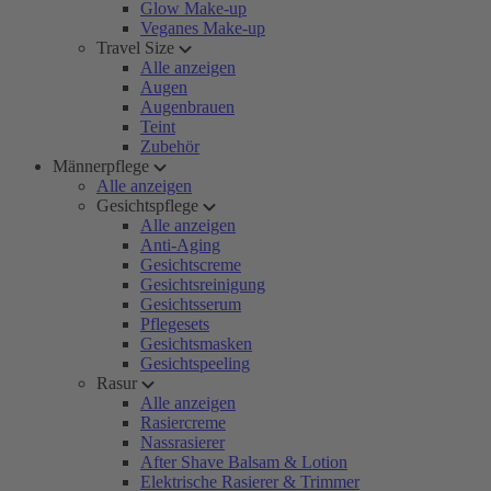
Glow Make-up
Veganes Make-up
Travel Size
Alle anzeigen
Augen
Augenbrauen
Teint
Zubehör
Männerpflege
Alle anzeigen
Gesichtspflege
Alle anzeigen
Anti-Aging
Gesichtscreme
Gesichtsreinigung
Gesichtsserum
Pflegesets
Gesichtsmasken
Gesichtspeeling
Rasur
Alle anzeigen
Rasiercreme
Nassrasierer
After Shave Balsam & Lotion
Elektrische Rasierer & Trimmer