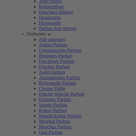
After Shave
Körperpflege
Duschgel Männer
Deodorants
Herrenseife
Parfum Sets Herren
Duftnoten
Alle anzeigen
Amber Parfum
Orientalisches Parfum
Blumiges Parfum
Fruchtiges Parfum
Frisches Parfum
Apfel Parfum
Aromatisches Parfum
Bergamotte Parfum
Chypre Düfte
Frische Wäsche Parfum
Holziges Parfum
Jasmin Parfum
Kokos Parfum
Maiglöckchen Parfum
Molekül Parfum
Moschus Parfum
Oud Parfum