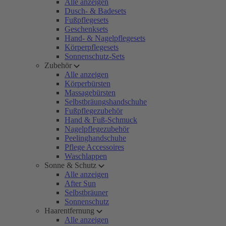
Alle anzeigen
Dusch- & Badesets
Fußpflegesets
Geschenksets
Hand- & Nagelpflegesets
Körperpflegesets
Sonnenschutz-Sets
Zubehör
Alle anzeigen
Körperbürsten
Massagebürsten
Selbstbräungshandschuhe
Fußpflegezubehör
Hand & Fuß-Schmuck
Nagelpflegezubehör
Peelinghandschuhe
Pflege Accessoires
Waschlappen
Sonne & Schutz
Alle anzeigen
After Sun
Selbstbräuner
Sonnenschutz
Haarentfernung
Alle anzeigen