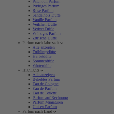
Patchouli Parfum
Pudriges Parfum
Rose Parfum
Sandelholz Düfte
Vanille Parfum
Veilchen Düfte
Vetiver Düfte
Würziges Parfum
Zitrische Düfte
Parfum nach Jahreszeit
Alle anzeigen
Frühlingsdüfte
Herbstdüfte
Sommerdüfte
Winterdüfte
Highlights
Alle anzeigen
Beliebtes Parfum
Eau de Cologne
Eau de Parfum
Eau de Toilette
Parfum auf Rechnung
Parfum Miniaturen
Unisex Parfum
Parfum nach Land