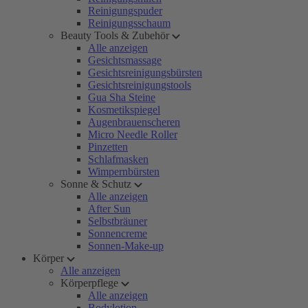
Reinigungspuder
Reinigungsschaum
Beauty Tools & Zubehör
Alle anzeigen
Gesichtsmassage
Gesichtsreinigungsbürsten
Gesichtsreinigungstools
Gua Sha Steine
Kosmetikspiegel
Augenbrauenscheren
Micro Needle Roller
Pinzetten
Schlafmasken
Wimpernbürsten
Sonne & Schutz
Alle anzeigen
After Sun
Selbstbräuner
Sonnencreme
Sonnen-Make-up
Körper
Alle anzeigen
Körperpflege
Alle anzeigen
Bodylotion