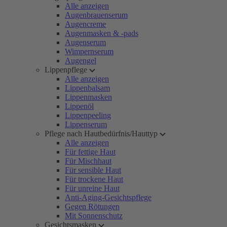
Alle anzeigen
Augenbrauenserum
Augencreme
Augenmasken & -pads
Augenserum
Wimpernserum
Augengel
Lippenpflege
Alle anzeigen
Lippenbalsam
Lippenmasken
Lippenöl
Lippenpeeling
Lippenserum
Pflege nach Hautbedürfnis/Hauttyp
Alle anzeigen
Für fettige Haut
Für Mischhaut
Für sensible Haut
Für trockene Haut
Für unreine Haut
Anti-Aging-Gesichtspflege
Gegen Rötungen
Mit Sonnenschutz
Gesichtsmasken