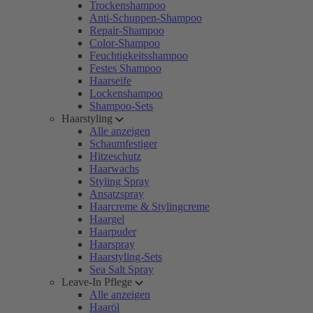
Trockenshampoo
Anti-Schuppen-Shampoo
Repair-Shampoo
Color-Shampoo
Feuchtigkeitsshampoo
Festes Shampoo
Haarseife
Lockenshampoo
Shampoo-Sets
Haarstyling
Alle anzeigen
Schaumfestiger
Hitzeschutz
Haarwachs
Styling Spray
Ansatzspray
Haarcreme & Stylingcreme
Haargel
Haarpuder
Haarspray
Haarstyling-Sets
Sea Salt Spray
Leave-In Pflege
Alle anzeigen
Haaröl