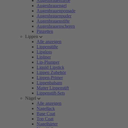
Augenbrauenfarbe
Augenbrauengel
Augenbrauenpomade
Augenbrauenpuder
Augenbrauenstifte
Augenbrauenscheren
Pinzetten
Lippen
Alle anzeigen
Lippenstifte
Lipgloss
Lipliner
Lip-Plumper
Liquid Lipstick
Lippen Zubehör
Lippen-Primer
Lippenbalsam
Matter Lippenstift
Lippenstift-Sets
Nägel
Alle anzeigen
Nagellack
Base Coat
Top Coat
Nagelhärter