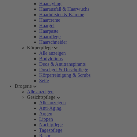
Haarstyling
Haarausfall & Haarwuchs
Haarbürsten & Kämme
Haarcreme
Haargel
Haarpaste
Haarpflege
Haarschneider
Körperpflege
Alle anzeigen
Bodylotions
Deos & Antitranspirants
Duschgel & Duschpflege
Körperreinigung & Scrubs
Seife
Drogerie
Alle anzeigen
Gesichtspflege
Alle anzeigen
Anti-Aging
Augen
Lippen
Nachtpflege
Tagespflege
Rasur